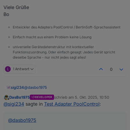
Viele Grüße
Bo
Entwickler des Adapters PoolControl / BertinSoft-Sprachassistent
Einfach macht aus einem Problem keine Lösung
universelle Gerätedatenstruktur mit kontextueller
Funktionszuordnung. Oder einfach gesagt: Jedes Gerät spricht
dieselbe Sprache - nur nicht jedes sagt alles!
L
1 Antwort
0
@
dasbo1975
sigi234
DasBo1975
schrieb am
5. Okt. 2025, 10:50
DEVELOPER
Irgendwie fehlt mir noch bei der runtime die aktuelle
zuletzt editiert von
Offline
@
sigi234
sagte in
Test Adapter PoolControl
:
Laufzeit
@
dasbo1975