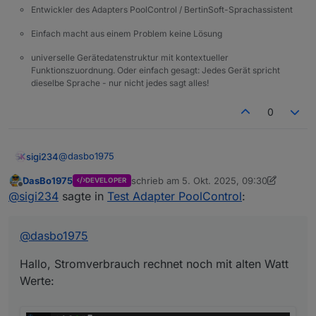
Entwickler des Adapters PoolControl / BertinSoft-Sprachassistent
Einfach macht aus einem Problem keine Lösung
universelle Gerätedatenstruktur mit kontextueller
Funktionszuordnung. Oder einfach gesagt: Jedes Gerät spricht
dieselbe Sprache - nur nicht jedes sagt alles!
0
@
dasbo1975
sigi234
DasBo1975
schrieb am
5. Okt. 2025, 09:30
DEVELOPER
Hallo, Stromverbrauch rechnet noch mit alten Watt
zuletzt editiert von DasBo1975
10. Mai 2025
Offline
@
sigi234
sagte in
Test Adapter PoolControl
:
Werte:
@
dasbo1975
Hallo, Stromverbrauch rechnet noch mit alten Watt
Werte: