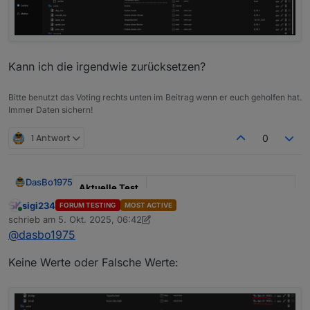
Zeitfenstern
Telegram
Laufzeit- und Umwälzberechnung
Verbrauchs- und Kostenanalyse über
externen kWh-Zähler
Sprachausgabe über Alexa oder Telegram
Kann ich die irgendwie zurücksetzen?
Bitte benutzt das Voting rechts unten im Beitrag wenn er euch geholfen hat.
Immer Daten sichern!
1 Antwort
0
DasBo1975
Aktuelle Test
Version
1.4.1
sigi234
FORUM TESTING
MOST ACTIVE
Online
schrieb am
5. Okt. 2025, 06:42
zuletzt editiert von sigi234
10. Mai 2025, 08:56
Veröffentlichu
29.09.2025
@
dasbo1975
ngsdatum
Keine Werte oder Falsche Werte:
Github Link
https://github.com/DasBo1975/i
obroker.poolcontrol
Adapter-Beschreibung