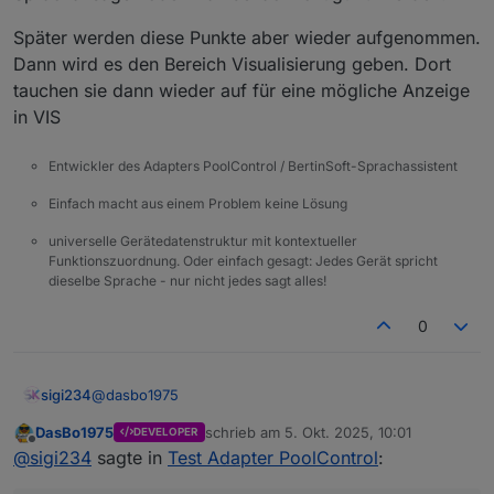
Später werden diese Punkte aber wieder aufgenommen.
Dann wird es den Bereich Visualisierung geben. Dort
tauchen sie dann wieder auf für eine mögliche Anzeige
in VIS
Entwickler des Adapters PoolControl / BertinSoft-Sprachassistent
Einfach macht aus einem Problem keine Lösung
universelle Gerätedatenstruktur mit kontextueller
Funktionszuordnung. Oder einfach gesagt: Jedes Gerät spricht
dieselbe Sprache - nur nicht jedes sagt alles!
0
@
dasbo1975
sigi234
DasBo1975
schrieb am
5. Okt. 2025, 10:01
DEVELOPER
Kannst du den DP
zuletzt editiert von
Offline
@
sigi234
sagte in
Test Adapter PoolControl
: