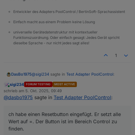
Entwickler des Adapters PoolControl / BertinSoft-Sprachassistent
Einfach macht aus einem Problem keine Lösung
universelle Gerätedatenstruktur mit kontextueller
Funktionszuordnung. Oder einfach gesagt: Jedes Gerät spricht
dieselbe Sprache - nur nicht jedes sagt alles!
1
@
sigi234
sagte in
Test Adapter PoolControl
:
DasBo1975
sigi234
FORUM TESTING
MOST ACTIVE
Online
@
dasbo1975
schrieb am
5. Okt. 2025, 09:49
zuletzt editiert von
@
dasbo1975
sagte in
Test Adapter PoolControl
:
Ich habe einen Resetbutton eingefügt. Er setzt alle
Hallo, Stromverbrauch rechnet noch mit alten
Wert auf =. Der Button ist im Bereich Control zu
Watt Werte:
finden.
ch habe einen Resetbutton eingefügt. Er setzt alle
Wert auf =. Der Button ist im Bereich Control zu
Änderung ist auf Github
finden.