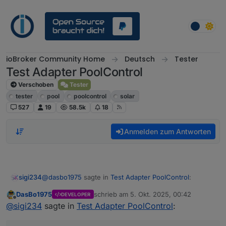
Weiter zum Inhalt
ioBroker Community Home
Deutsch
Tester
Test Adapter PoolControl
Verschoben
Tester
tester
pool
poolcontrol
solar
527
19
58.5k
18
Anmelden zum Antworten
@
dasbo1975
sagte in
Test Adapter PoolControl
:
sigi234
DasBo1975
schrieb am
5. Okt. 2025, 00:42
DEVELOPER
zuletzt editiert von
Offline
@
sigi234
sagte in
Test Adapter PoolControl
:
@
sigi234
sagte in
Test Adapter PoolControl
: