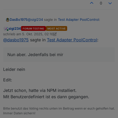
0
@
sigi234
sagte in
Test Adapter PoolControl
:
DasBo1975
sigi234
FORUM TESTING
MOST ACTIVE
Online
@
dasbo1975
sagte in
Test Adapter
schrieb am
5. Okt. 2025, 02:10
zuletzt editiert von sigi234
10. Mai 2025, 04:19
PoolControl
:
@
dasbo1975
sagte in
Test Adapter PoolControl
:
Nun aber. Jedenfalls bei mir
@
sigi234
sagte in
Test Adapter
Nun aber. Jedenfalls bei mir
PoolControl
:
Leider nein
Aber Mails gehen trotzem raus?
Edit:
Nein
Jetzt schon, hatte via NPM installiert.
Mit Benutzerdefiniert ist es dann gegangen.
Bitte benutzt das Voting rechts unten im Beitrag wenn er euch geholfen hat.
Immer Daten sichern!