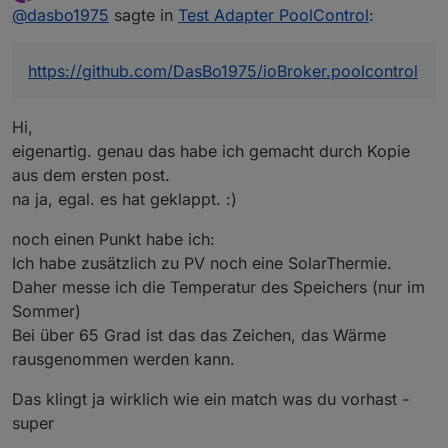
zuletzt editiert von looxer01
10. Mai 2025, 13:00
Offline
@
dasbo1975
sagte in
Hi,
Test Adapter PoolControl
:
das klingt ja richtig gut.
Hi looxer01,
https://github.com/DasBo1975/ioBroker.poolcontrol
freut mich, dass du den PoolControl-Adapter
ausprobieren möchtest 😊
Dein Indoor-Pool mit PV-Anbindung passt super ins
Hi,
✅ Was der Adapter aktuell kann
Konzept – auch wenn noch nicht alles umgesetzt
eigenartig. genau das habe ich gemacht durch Kopie
ist, was du beschrieben hast.
Automatische, manuelle und zeitgesteuerte
aus dem ersten post.
Pumpensteuerung
na ja, egal. es hat geklappt. :)
Temperaturverwaltung mit mehreren Sensoren
noch einen Punkt habe ich:
Solarsteuerung (Kollektor ↔ Pool, einstellbare
Grenzen)
Ich habe zusätzlich zu PV noch eine SolarThermie.
Frostschutz, Rückspülung, Wartungsmodus
Daher messe ich die Temperatur des Speichers (nur im
Sommer)
Sprachausgaben (Alexa / Telegram / E-Mail)
Bei über 65 Grad ist das das Zeichen, das Wärme
Verbrauchs- und Kostenberechnung
rausgenommen werden kann.
Statusübersicht mit Live-Text und JSON-Daten
Das klingt ja wirklich wie ein match was du vorhast -
super
Damit lassen sich viele Poolanlagen bereits