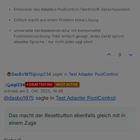
PV-Logik später elegant integrieren können.
Entwickler des Adapters PoolControl / BertinSoft-Sprachassistent
Einfach macht aus einem Problem keine Lösung
universelle Gerätedatenstruktur mit kontextueller
Funktionszuordnung. Oder einfach gesagt: Jedes Gerät spricht
dieselbe Sprache - nur nicht jedes sagt alles!
0
@
sigi234
sagte in
Test Adapter PoolControl
:
DasBo1975
sigi234
FORUM TESTING
MOST ACTIVE
Online
@
dasbo1975
sagte in
Test Adapter
schrieb am
5. Okt. 2025, 14:48
zuletzt editiert von
PoolControl
:
@
dasbo1975
sagte in
Test Adapter PoolControl
:
Das macht der Resetbutton ebenfalls gleich mit in
einem Zuge
ch habe einen Resetbutton eingefügt. Er
Das macht der Resetbutton ebenfalls gleich mit in
setzt alle Wert auf =. Der Button ist im
einem Zuge
Bereich Control zu finden.