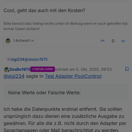
Cool, geht das auch mit den Kosten?
Bitte benutzt das Voting rechts unten im Beitrag wenn er euch geholfen hat.
Immer Daten sichern!
Kann ich die irgendwie zurücksetzen?
1 Antwort
0
@
dasbo1975
sigi234
DasBo1975
schrieb am
5. Okt. 2025, 09:53
DEVELOPER
Keine Werte oder Falsche Werte:
zuletzt editiert von
Offline
@
sigi234
sagte in
Test Adapter PoolControl
:
Keine Werte oder Falsche Werte:
Ich habe die Datenpunkte erstmal entfernt. Sie sollten
ursprünglich dazu dienen eine zusätzliche Ausgabe zu
gewähren. Für alle die z.B. nicht durch den Adapter per
Sprachansagen oder Mail benachrichtigt zu werden.