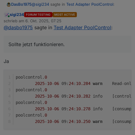
@
sigi234
sagte in
Test Adapter PoolControl
:
DasBo1975
sigi234
FORUM TESTING
MOST ACTIVE
Online
@
dasbo1975
sagte in
Test Adapter
schrieb am
6. Okt. 2025, 07:25
zuletzt editiert von
PoolControl
:
@
dasbo1975
sagte in
Test Adapter PoolControl
:
Danke Sigi, dass du mich verunsichert hast. Das ist
genau das, was ich brauche bei den ganzen
Das macht der Resetbutton ebenfalls
Kommas und Lint Check meckereien.
Habe es nur umgestellt. Sollte jetzt funktionieren.
Sollte jetzt funktionieren.
gleich mit in einem Zuge
Änderung nur auf Github
Ja
Sicher?
poolcontrol.
0
2025
-
10
-
06
 09:
24
:
10.284
warn
	Read-only
poolcontrol.
0
2025
-
10
-
06
 09:
24
:
10.282
	info	[con
poolcontrol.
0
2025
-
10
-
06
 09:
24
:
10.278
	info	[con
poolcontrol.
0
2025
-
10
-
06
 09:
24
:
10.250
warn
	[consump