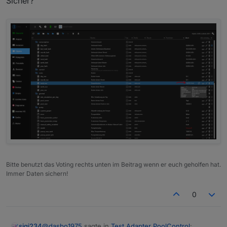
Sicher?
Cool, geht das auch mit den Kosten?
Bitte benutzt das Voting rechts unten im Beitrag wenn er euch geholfen hat.
Immer Daten sichern!
0
@
dasbo1975
sagte in
Test Adapter PoolControl
:
sigi234