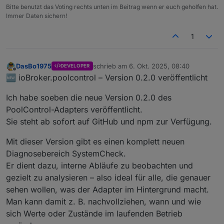
Bitte benutzt das Voting rechts unten im Beitrag wenn er euch geholfen hat.
Immer Daten sichern!
1
DasBo1975
schrieb am
6. Okt. 2025, 08:40
DEVELOPER
zuletzt editiert von
Offline
🆕 ioBroker.poolcontrol – Version 0.2.0 veröffentlicht
Ich habe soeben die neue Version 0.2.0 des
PoolControl-Adapters veröffentlicht.
Sie steht ab sofort auf GitHub und npm zur Verfügung.
Mit dieser Version gibt es einen komplett neuen
Diagnosebereich SystemCheck.
Er dient dazu, interne Abläufe zu beobachten und
gezielt zu analysieren – also ideal für alle, die genauer
sehen wollen, was der Adapter im Hintergrund macht.
Man kann damit z. B. nachvollziehen, wann und wie
sich Werte oder Zustände im laufenden Betrieb