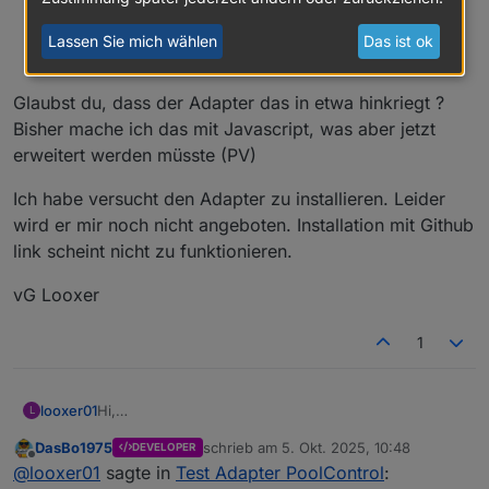
mindestlaufzeitdauer der Pumpe
Bei Überschuss PV-Strom längere Laufzeit
Lassen Sie mich wählen
Das ist ok
Stopp bei erreichen der Zieltemperatur
Glaubst du, dass der Adapter das in etwa hinkriegt ?
Bisher mache ich das mit Javascript, was aber jetzt
erweitert werden müsste (PV)
Ich habe versucht den Adapter zu installieren. Leider
wird er mir noch nicht angeboten. Installation mit Github
link scheint nicht zu funktionieren.
vG Looxer
1
Hi,
looxer01
L
das klingt ja richtig gut.
DasBo1975
schrieb am
5. Okt. 2025, 10:48
DEVELOPER
Ich habe einen indoor pool. Allerdings habe ich aus
Beckeninhalt ca 50 m3-
zuletzt editiert von
Offline
@
looxer01
sagte in
Test Adapter PoolControl
:
Wartungründen kein Wasser im Pool. Im Frühjahr soll
Pooltemp Messung über ioBroker Sennsoren
mindestlaufzeitdauer der Pumpe