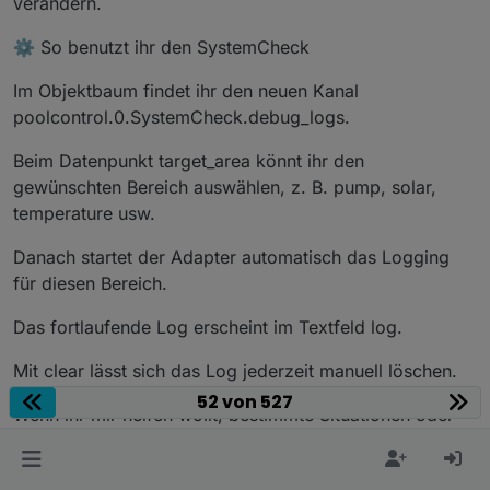
verändern.
⚙️ So benutzt ihr den SystemCheck
Im Objektbaum findet ihr den neuen Kanal
poolcontrol.0.SystemCheck.debug_logs.
Beim Datenpunkt target_area könnt ihr den
gewünschten Bereich auswählen, z. B. pump, solar,
temperature usw.
Danach startet der Adapter automatisch das Logging
für diesen Bereich.
Das fortlaufende Log erscheint im Textfeld log.
Mit clear lässt sich das Log jederzeit manuell löschen.
52 von 527
Wenn ihr mir helfen wollt, bestimmte Situationen oder
Fehler besser zu verstehen,
könnt ihr mir einfach das Log aus diesem Bereich