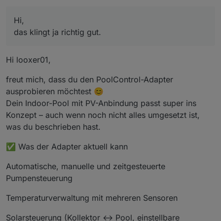
es dann wieder losgehen.
Glaubst du, dass der Adapter das in etwa hinkriegt ?
Pumpe ein/aus über iobroker Aktor
Bei Überschuss PV-Strom längere Laufzeit
Die Parameter sind:
Bisher mache ich das mit Javascript, was aber jetzt
Pumpe für den Wärmetauscher separat
Stopp bei erreichen der Zieltemperatur
Hi,
erweitert werden müsste (PV)
zur Zeit noch keine Chemie-Dosiereinrichtung
Ich habe versucht den Adapter zu installieren. Leider
Solaranlage, bei Überschuss soll die Pumpe
wird er mir noch nicht angeboten. Installation mit
das klingt ja richtig gut.
loslegen)
Github link scheint nicht zu funktionieren.
vG Looxer
Zieltemperaturvorgabe gewünscht
Hi looxer01,
freut mich, dass du den PoolControl-Adapter
ausprobieren möchtest 😊
Dein Indoor-Pool mit PV-Anbindung passt super ins
Konzept – auch wenn noch nicht alles umgesetzt ist,
was du beschrieben hast.
✅ Was der Adapter aktuell kann
Automatische, manuelle und zeitgesteuerte
Pumpensteuerung
Temperaturverwaltung mit mehreren Sensoren
Solarsteuerung (Kollektor ↔ Pool, einstellbare