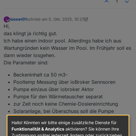
1
looxer01
schrieb am
5. Okt. 2025, 10:27
L
zuletzt editiert von looxer01
10. Mai 2025, 12:28
Offline
Hi,
das klingt ja richtig gut.
Ich habe einen indoor pool. Allerdings habe ich aus
Wartungründen kein Wasser im Pool. Im Frühjahr soll es
dann wieder losgehen.
Die Parameter sind:
Beckeninhalt ca 50 m3-
Pooltemp Messung über ioBroker Sennsoren
Pumpe ein/aus über iobroker Aktor
Pumpe für den Wärmetauscher separat
zur Zeit noch keine Chemie-Dosiereinrichtung
Solaranlage, bei Überschuss soll die Pumpe
loslegen)
Hallo! Könnten wir bitte einige zusätzliche Dienste für
Zieltemperaturvorgabe gewünscht
Funktionalität & Analytics
aktivieren? Sie können Ihre
Zustimmung später jederzeit ändern oder zurückziehen.