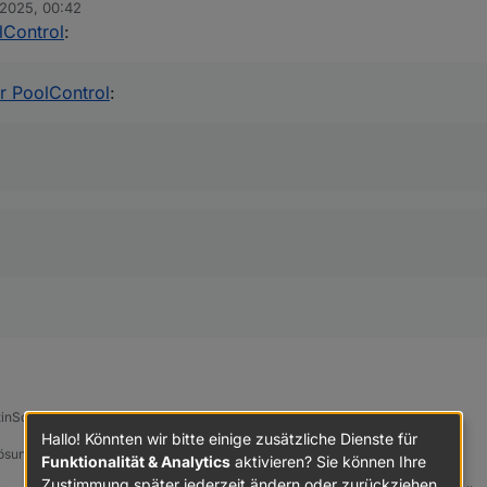
 2025, 00:42
lControl
:
pter PoolControl
:
r PoolControl
:
raus?
tinSoft-Sprachassistent
Hallo! Könnten wir bitte einige zusätzliche Dienste für
Lösung
Funktionalität & Analytics
aktivieren? Sie können Ihre
Zustimmung später jederzeit ändern oder zurückziehen.