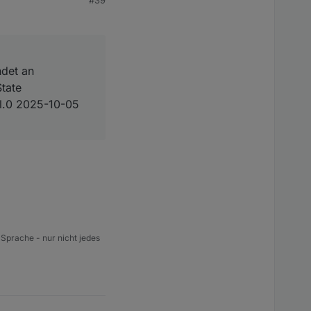
#39
ndet an
xx: Die Poolpumpe wurde gestartet.

tate
rol.0 2025-10-05
, this might lead to an error in future versions

 Sprache - nur nicht jedes