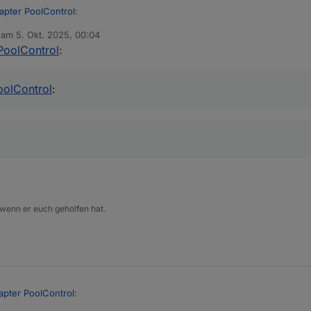
apter PoolControl
:
b am
5. Okt. 2025, 00:04
editiert von
PoolControl
:
 raus?
ail" has no existing
oolControl
:
ions poolcontrol.0 2025-10-05 01:39:54.775 info [speechHelper]
mpe wurde gestartet.
 wenn er euch geholfen hat.
apter PoolControl
: