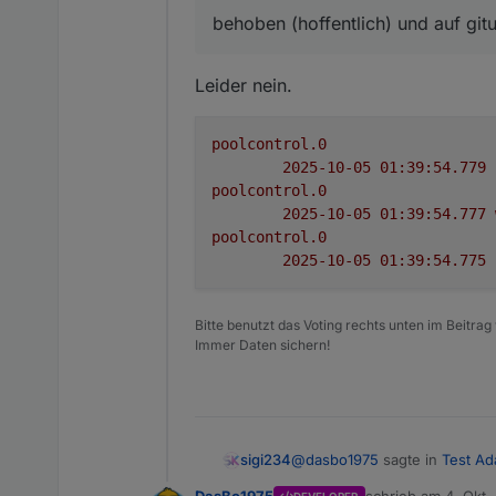
Denke .mail ist falsch
behoben (hoffentlich) und auf git
Leider nein.
poolcontrol.0
2025-10-05 01:39:54.779	
poolcontrol.0
2025-10-05 01:39:54.777	
poolcontrol.0
2025-10-05 01:39:54.775	
Bitte benutzt das Voting rechts unten im Beitrag
Immer Daten sichern!
@
dasbo1975
sagte in
Test Ad
sigi234