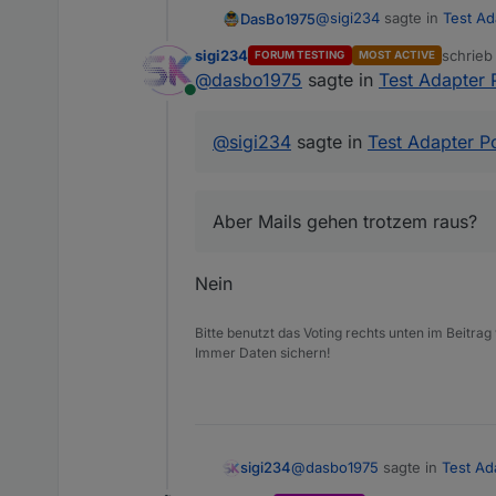
@
sigi234
sagte in
Test Ad
DasBo1975
sigi234
schrie
FORUM TESTING
MOST ACTIVE
zuletzt 
@
dasbo1975
sagte in
Test Adapter 
Leider nein.
Online
Copy to Clipboard poolcontrol.0 2025-10-05 01:39:54.779 info [speechHelper] E-Mail gesendet an xxxxxxxxxx: Die
Aber Mails gehen trotzem
Poolpumpe wurde gestartet. poolcontrol.0 2025-10-05 01:39:54.777 warn State "email.0.m
@
sigi234
sagte in
Test Adapter P
object, this might lead to an error in future vers
Alexa sagt: Die Poolpu
Aber Mails gehen trotzem raus?
Nein
Bitte benutzt das Voting rechts unten im Beitrag
Immer Daten sichern!
@
dasbo1975
sagte in
Test Ad
sigi234