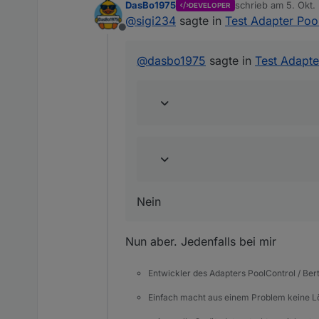
DasBo1975
schrieb am
5. Okt.
DEVELOPER
zuletzt editiert von
@
sigi234
sagte in
Test Adapter Poo
@
sigi234
sagte in
Test Ada
Offline
@
dasbo1975
sagte in
Test Adapte
Aber Mails gehen trotzem 
Nein
Nein
Nun aber. Jedenfalls bei mir
Entwickler des Adapters PoolControl / Ber
Einfach macht aus einem Problem keine 