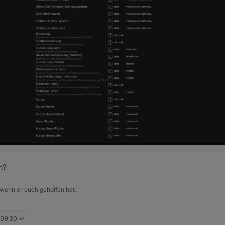
n?
 wenn er euch geholfen hat.
 09:30