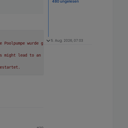
480 ungelesen
5. Aug. 2026, 07:03
e
Poolpumpe
wurde
gestartet.
s
might
lead
to
an
error
in
future
versions
estartet.