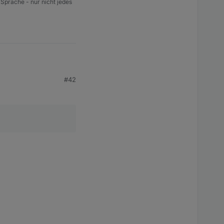
 Sprache - nur nicht jedes
#42