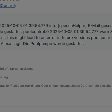
 2025, 23:59
lControl
:
pter PoolControl
:
st Adapter PoolControl
:
 2025-10-05 01:39:54.779 info [speechHelper] E-Mail gese
779	info	[speechHelper] E-Mail gesendet an xxxxxxxx
 des E-Mail-Adapters vor dem Versand,
 gestartet. poolcontrol.0 2025-10-05 01:39:54.777 warn S
ect, this might lead to an error in future versions poolcont
777	warn	State "email.0.mail" has no existing object
 Alexa sagt: Die Poolpumpe wurde gestartet.
tinSoft-Sprachassistent
auf gitub verfügbar
Lösung
xtueller Funktionszuordnung. Oder einfach gesagt: Jedes Gerät spricht dieselbe