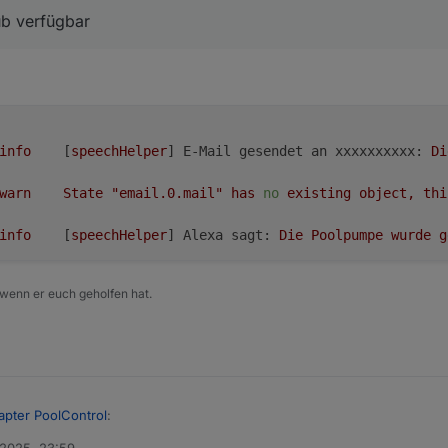
ub verfügbar
info
	[
speechHelper
] 
E-Mail gesendet an xxxxxxxxxx:
Di
warn
State
"email.0.mail"
has
no
existing
object,
thi
info
	[
speechHelper
] 
Alexa sagt:
Die
Poolpumpe
wurde
g
 wenn er euch geholfen hat.
apter PoolControl
: