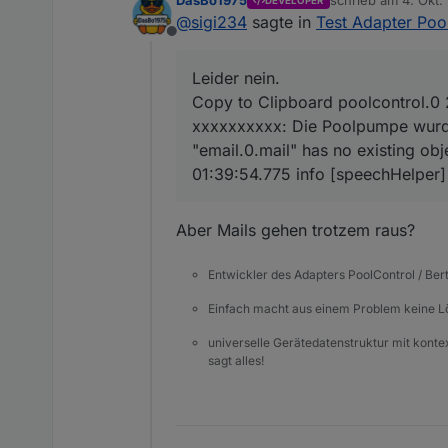
DasBo1975
schrieb am
4. Okt.
DEVELOPER
zuletzt editiert von
@
sigi234
sagte in
Test Adapter Poo
@
sigi234
sagte in
Test Ada
Offline
Leider nein.
@
dasbo1975
sagte in
Te
Leider nein.
poolcontrol.0

Copy to Clipboard poolcontrol.0
	2025-10-05 01:39:54.
eine Existenzprüfung
xxxxxxxxxx: Die Poolpumpe wurde
poolcontrol.0

"email.0.mail" has no existing obj
	2025-10-05 01:39:54.
poolcontrol.0

01:39:54.775 info [speechHelper]
poolcontrol.0

Aber Mails gehen trotzem raus?
Denke .mail ist falsch
Entwickler des Adapters PoolControl / Ber
behoben (hoffentlich) und 
Einfach macht aus einem Problem keine 
universelle Gerätedatenstruktur mit konte
sagt alles!