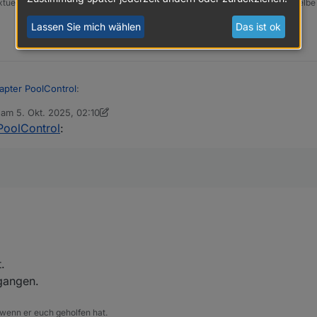
xtueller Funktionszuordnung. Oder einfach gesagt: Jedes Gerät spricht dieselbe
Lassen Sie mich wählen
Das ist ok
apter PoolControl
:
b am
5. Okt. 2025, 02:10
editiert von sigi234
10. Mai 2025, 04:19
PoolControl
:
est Adapter PoolControl
:
ir
st Adapter PoolControl
:
otzem raus?
.
egangen.
 wenn er euch geholfen hat.