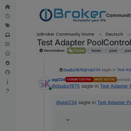
Weiter zum Inhalt
Communit
ioBroker Community Home
Deutsch
Test Adapter PoolContro
Verschoben
Tester
tester
pool
poo
@
sigi234
sagte in
Test Ad
DasBo1975
sigi234
schrie
FORUM TESTING
MOST ACTIVE
zuletzt 
@
dasbo1975
sagte in
Test Adapter 
@
dasbo1975
sagte in
T
Online
behoben (hoffentlich) und
eine Existenzprüfun
@
sigi234
sagte in
Test Adapter P
poolcontrol.0
