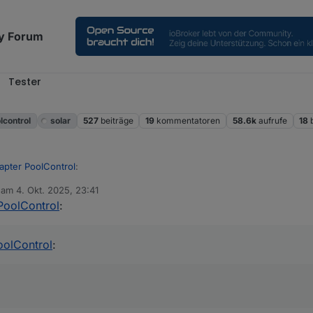
y Forum
Tester
l
lcontrol
solar
527
beiträge
19
kommentatoren
58.6k
aufrufe
18
apter PoolControl
:
b am
4. Okt. 2025, 23:41
editiert von
PoolControl
:
est Adapter PoolControl
:
 auf gitub verfügbar
g des E-Mail-Adapters vor dem Versand,
oolControl
: