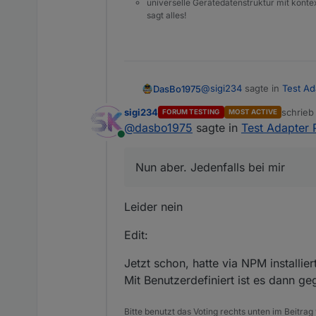
universelle Gerätedatenstruktur mit konte
sagt alles!
@
sigi234
sagte in
Test Ad
DasBo1975
sigi234
schrie
FORUM TESTING
MOST ACTIVE
zuletzt 
@
dasbo1975
sagte in
Test Adapter 
@
dasbo1975
sagte in
T
Online
Nun aber. Jedenfalls bei m
@
sigi234
sagte in
Te
Nun aber. Jedenfalls bei mir
Leider nein
Aber Mails gehen tr
Edit:
Nein
Jetzt schon, hatte via NPM installiert
Mit Benutzerdefiniert ist es dann g
Bitte benutzt das Voting rechts unten im Beitrag