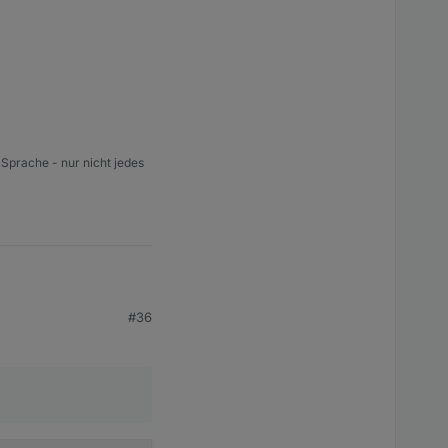
 Sprache - nur nicht jedes
#36
andfrequenz (Spam-