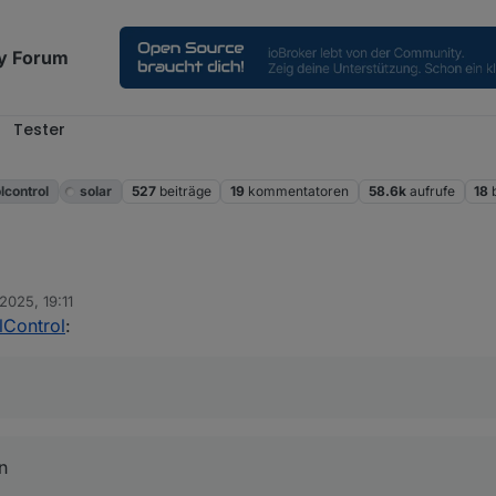
y Forum
Tester
l
lcontrol
solar
527
beiträge
19
kommentatoren
58.6k
aufrufe
18
 2025, 19:11
h nicht Schlüssig vor:
lControl
:
n