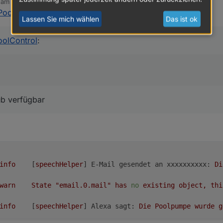
b am
4. Okt. 2025, 23:41
editiert von
PoolControl
:
est Adapter PoolControl
:
Lassen Sie mich wählen
Das ist ok
 auf gitub verfügbar
g des E-Mail-Adapters vor dem Versand,
oolControl
:
ub verfügbar
info
	[
speechHelper
] 
E-Mail gesendet an xxxxxxxxxx:
Di
warn
State
"email.0.mail"
has
no
existing
object,
thi
info
	[
speechHelper
] 
Alexa sagt:
Die
Poolpumpe
wurde
g