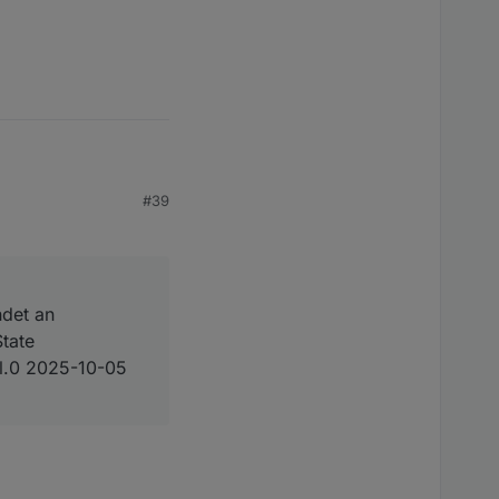
#39
ndet an
xx: Die Poolpumpe wurde gestartet.

tate
rol.0 2025-10-05
, this might lead to an error in future versions
