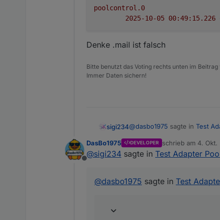
poolcontrol.0
2025-10-05 00:49:15.226	
Denke .mail ist falsch
Bitte benutzt das Voting rechts unten im Beitrag
Immer Daten sichern!
@
dasbo1975
sagte in
Test Ad
sigi234
DasBo1975
schrieb am
4. Okt.
DEVELOPER
zuletzt editiert von
@
sigi234
sagte in
Test Adapter Poo
eine Existenzprüfung des 
Offline
poolcontrol.0

@
dasbo1975
sagte in
Test Adapte
Denke .mail ist falsch