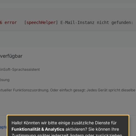
2025-10-05 00:49:15.226	
error
	[
speechHelper
] 
E-Mail-Instanz nicht gefunden:
 verfügbar
tinSoft-Sprachassistent
Lösung
xtueller Funktionszuordnung. Oder einfach gesagt: Jedes Gerät spricht dieselbe
Hallo! Könnten wir bitte einige zusätzliche Dienste für
apter PoolControl
:
Funktionalität & Analytics
aktivieren? Sie können Ihre
Zustimmung später jederzeit ändern oder zurückziehen.