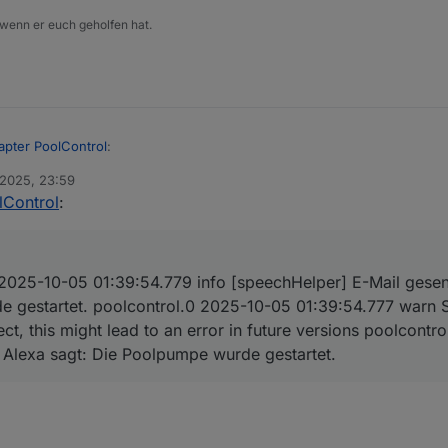
 wenn er euch geholfen hat.
apter PoolControl
:
 2025, 23:59
lControl
:
pter PoolControl
:
st Adapter PoolControl
:
 2025-10-05 01:39:54.779 info [speechHelper] E-Mail gese
779	info	[speechHelper] E-Mail gesendet an xxxxxxxx
 des E-Mail-Adapters vor dem Versand,
 gestartet. poolcontrol.0 2025-10-05 01:39:54.777 warn S
ect, this might lead to an error in future versions poolcont
777	warn	State "email.0.mail" has no existing object
 Alexa sagt: Die Poolpumpe wurde gestartet.