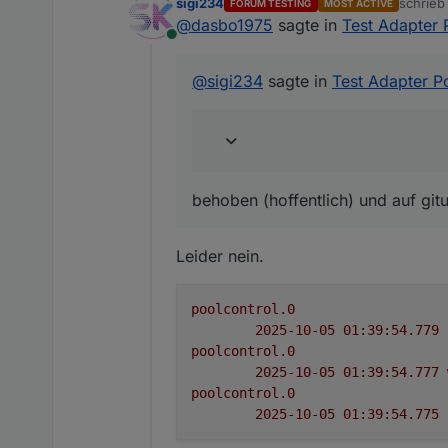
sigi234
schrie
FORUM TESTING
MOST ACTIVE
zuletzt 
@
dasbo1975
sagte in
Test Adapter 
@
dasbo1975
sagte in
T
Online
behoben (hoffentlich) und
eine Existenzprüfun
@
sigi234
sagte in
Test Adapter P
poolcontrol.0

Denke .mail ist falsch
behoben (hoffentlich) und auf git
Leider nein.
poolcontrol.0
2025-10-05 01:39:54.779	
poolcontrol.0
2025-10-05 01:39:54.777	
poolcontrol.0
2025-10-05 01:39:54.775	