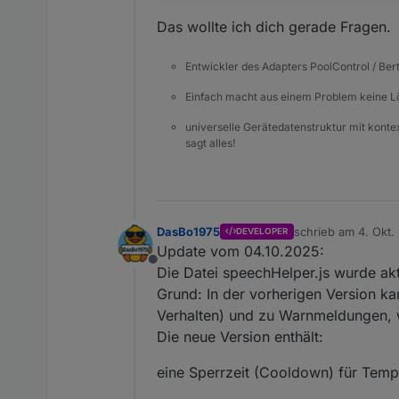
Das wollte ich dich gerade Fragen.
Entwickler des Adapters PoolControl / Ber
Einfach macht aus einem Problem keine 
universelle Gerätedatenstruktur mit konte
sagt alles!
DasBo1975
schrieb am
4. Okt.
DEVELOPER
zuletzt editiert v
Update vom 04.10.2025:
Offline
Die Datei speechHelper.js wurde akt
Der Test DP ist eine Funksc
Grund: In der vorherigen Version k
Verhalten) und zu Warnmeldungen, 
Aha, mein Fehler, sind Watts
Die neue Version enthält:
eine Sperrzeit (Cooldown) für Temp