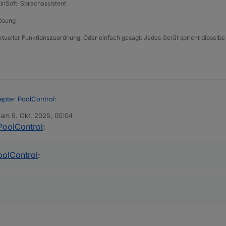
tinSoft-Sprachassistent
auf gitub verfügbar
Lösung
xtueller Funktionszuordnung. Oder einfach gesagt: Jedes Gerät spricht dieselbe
apter PoolControl
:
b am
5. Okt. 2025, 00:04
editiert von
PoolControl
:
 raus?
ail" has no existing
oolControl
:
ions poolcontrol.0 2025-10-05 01:39:54.775 info [speechHelper]
mpe wurde gestartet.