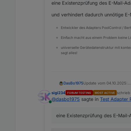
eine Existenzprüfung des E-Mail-Ad
und verhindert dadurch unnötige E-M
Entwickler des Adapters PoolControl / Ber
Einfach macht aus einem Problem keine 
universelle Gerätedatenstruktur mit konte
sagt alles!
Update vom 04.10.2025:
DasBo1975
Die Datei speechHelper.js
sigi234
schrie
FORUM TESTING
MOST ACTIVE
Grund: In der vorherigen
eine Sperrzeit (Cooldown
zuletzt 
@
dasbo1975
sagte in
Test Adapter 
Verhalten) und zu Warnme
Online
Die neue Version enthält:
eine Existenzprüfung des
eine Existenzprüfung des E-Mail-
und verhindert dadurch un