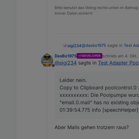
Bitte benutzt das Voting rechts unten im Beitrag
Immer Daten sichern!
@
dasbo1975
sagte in
Test Ad
sigi234
DasBo1975
schrieb am
4. Okt.
DEVELOPER
zuletzt editiert von
@
sigi234
sagte in
Test Adapter Poo
@
sigi234
sagte in
Test Ada
Offline
Leider nein.
@
dasbo1975
sagte in
Te
Leider nein.
poolcontrol.0

Copy to Clipboard poolcontrol.0
	2025-10-05 01:39:54.
eine Existenzprüfung
xxxxxxxxxx: Die Poolpumpe wurde
poolcontrol.0

"email.0.mail" has no existing obj
	2025-10-05 01:39:54.
poolcontrol.0

01:39:54.775 info [speechHelper]
poolcontrol.0

Aber Mails gehen trotzem raus?
Denke .mail ist falsch