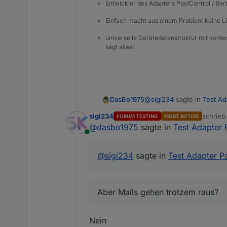
Entwickler des Adapters PoolControl / Ber
behoben (hoffentlich) und 
Einfach macht aus einem Problem keine 
universelle Gerätedatenstruktur mit konte
sagt alles!
@
sigi234
sagte in
Test Ad
DasBo1975
sigi234
schrie
FORUM TESTING
MOST ACTIVE
zuletzt 
@
dasbo1975
sagte in
Test Adapter 
Leider nein.
Online
Copy to Clipboard poolcontrol.0 2025-10-05 01:39:54.779 info [speechHelper] E-Mail gesendet an xxxxxxxxxx: Die
Aber Mails gehen trotzem
Poolpumpe wurde gestartet. poolcontrol.0 2025-10-05 01:39:54.777 warn State "email.0.m
@
sigi234
sagte in
Test Adapter P
object, this might lead to an error in future vers
Alexa sagt: Die Poolpu
Aber Mails gehen trotzem raus?
Nein