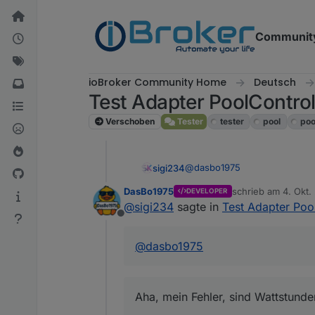
Weiter zum Inhalt
Communit
ioBroker Community Home
Deutsch
Test Adapter PoolContro
Verschoben
Tester
tester
pool
poo
@
dasbo1975
sigi234
DasBo1975
schrieb am
4. Okt.
DEVELOPER
Die Berechnung kommt mir noc
zuletzt editiert von
@
sigi234
sagte in
Test Adapter Poo
Offline
@
dasbo1975
Aha, mein Fehler, sind Wattstunde