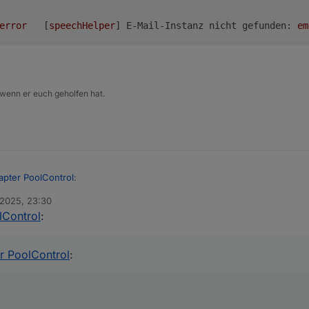
error
	[
speechHelper
] 
E-Mail-Instanz nicht gefunden:
em
 wenn er euch geholfen hat.
apter PoolControl
:
 2025, 23:30
lControl
:
E-Mail-Adapters vor dem Versand,
r PoolControl
: