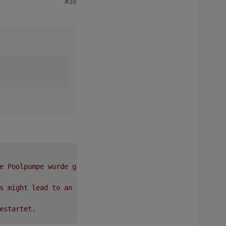
#38
e
Poolpumpe
wurde
gestartet.
s
might
lead
to
an
error
in
future
versions
estartet.