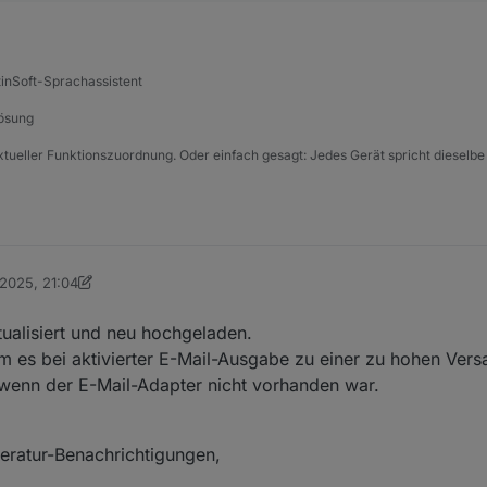
tinSoft-Sprachassistent
Lösung
xtueller Funktionszuordnung. Oder einfach gesagt: Jedes Gerät spricht dieselbe
 2025, 21:04
on DasBo1975
10. Apr. 2025, 23:04
ualisiert und neu hochgeladen.
haltsteckdose von Homemmatic
am es bei aktivierter E-Mail-Ausgabe zu einer zu hohen Ve
wenn der E-Mail-Adapter nicht vorhanden war.
tunden
eratur-Benachrichtigungen,