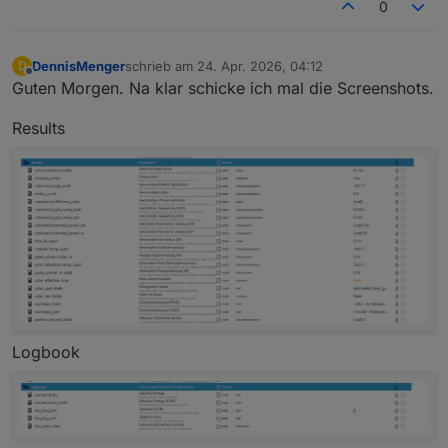
0
DennisMenger
schrieb am
24. Apr. 2026, 04:12
D
zuletzt editiert von
Offline
Guten Morgen. Na klar schicke ich mal die Screenshots.
Results
Logbook