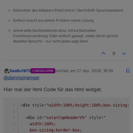
Entwickler des Adapters PoolControl / BertinSoft-Sprachassistent
Einfach macht aus einem Problem keine Lösung
universelle Gerätedatenstruktur mit kontextueller
Funktionszuordnung. Oder einfach gesagt: Jedes Gerät spricht
dieselbe Sprache - nur nicht jedes sagt alles!
0
DasBo1975
schrieb am
27. Apr. 2026, 18:58
DEVELOPER
zuletzt editiert von
Offline
@
dennismenger
Hier mal der html Code für das html widget.
<
div
style
=
"width:100%;height:100%;box-sizing:b
<
div
id
=
"solarCopHeaderV5"
style
=
"
    width:100%;
    box-sizing:border-box;