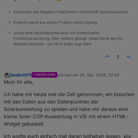
Entwickler des Adapters PoolControl / BertinSoft-Sprachassistent
Einfach macht aus einem Problem keine Lösung
universelle Gerätedatenstruktur mit kontextueller
Funktionszuordnung. Oder einfach gesagt: Jedes Gerät spricht
dieselbe Sprache - nur nicht jedes sagt alles!
0
DasBo1975
schrieb am
25. Apr. 2026, 22:50
DEVELOPER
zuletzt editiert von
Offline
Moin ihr alle,
ich habe mir heute mal die Zeit genommen, ein bisschen
mit den Daten aus den Datenpunkten der
Solarauswertung zu spielen und habe mir daraus eine
kleine Solar-COP-Auswertung in VIS mit einem HTML-
Widget gebastelt.
Ich wollte euch einfach mal daran teilhaben lassen, wie