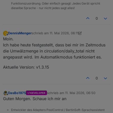
Funktionszuordnung. Oder einfach gesagt: Jedes Gerät spricht
      html += 
""
dieselbe Sprache - nur nicht jedes sagt alles!
        + 
"<div style='display:grid;grid-templa
        +   
"<div style='color:"
 + color + 
";fo
0
        +   
"<div style='color:#ffffff;font-siz
        +     
"<div style='font-weight:bold;col
        +     
"<div style='opacity:.72;'>"
 + 
es
DennisMenger
schrieb am
11. Mai 2026, 06:11
D
zuletzt editiert von DennisMenger
5. Nov. 2026, 08:
Offline
        +   
"</div>"
Moin.
        + 
"</div>"
;
Ich habe heute festgestellt, dass bei mir im Zeitmodus
    }
die Umwälzmenge in circulation/daily_total nicht
angepasst wird. Im Automatikmodus funktioniert es.
    box.
innerHTML
 = html;
  }
Aktuelle Version: v1.3.15
function
refresh
(
) {
0
    vis.
conn
.
getStates
(baseLog + 
".*"
, 
function
var
 raw = 
""
;
DasBo1975
schrieb am
11. Mai 2026, 06:50
DEVELOPER
zuletzt editiert von
if
 (!errLog && logStates && logStates[dpT
Offline
Guten Morgen. Schaue ich mir an
        raw = logStates[dpText].
val
;
      }
Entwickler des Adapters PoolControl / BertinSoft-Sprachassistent