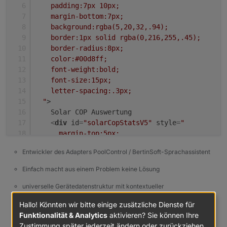
    padding:7px 10px;
    margin-bottom:7px;
    background:rgba(5,20,32,.94);
    border:1px solid rgba(0,216,255,.45);
    border-radius:8px;
    color:#00d8ff;
    font-weight:bold;
    font-size:15px;
    letter-spacing:.3px;
  "
>
    Solar COP Auswertung
<
div
id
=
"solarCopStatsV5"
style
=
"
      margin-top:5px;
      color:#ffffff;
Entwickler des Adapters PoolControl / BertinSoft-Sprachassistent
      font-weight:normal;
      font-size:10px;
Einfach macht aus einem Problem keine Lösung
      line-height:1.35;
universelle Gerätedatenstruktur mit kontextueller
    "
>lade Tageswerte...
</
div
>
Funktionszuordnung. Oder einfach gesagt: Jedes Gerät spricht
</
div
>
Hallo! Könnten wir bitte einige zusätzliche Dienste für
dieselbe Sprache - nur nicht jedes sagt alles!
Funktionalität & Analytics
aktivieren? Sie können Ihre
<
div
id
=
"solarLogbookV5"
style
=
"
0
Zustimmung später jederzeit ändern oder zurückziehen.