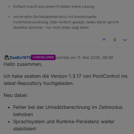
renderLog
(raw);
Einfach macht aus einem Problem keine Lösung
    });
universelle Gerätedatenstruktur mit kontextueller
Funktionszuordnung. Oder einfach gesagt: Jedes Gerät spricht
    vis.
conn
.
getStates
(baseResults + 
".*"
, 
func
dieselbe Sprache - nur nicht jedes sagt alles!
renderStats
(resultStates || {});
    });
0
  }
function
startWhenReady
(
) {
DasBo1975
schrieb am
11. Mai 2026, 08:09
DEVELOPER
zuletzt editiert von
Offline
if
 (
typeof
 vis !== 
"undefined"
 && vis.
conn
 
Hallo zusammen,
refresh
();
setInterval
(refresh, 
60000
);
ich habe soeben die Version 1.3.17 von PoolControl ins
    } 
else
 {
latest-Repository hochgeladen.
setTimeout
(startWhenReady, 
500
);
    }
Neu dabei:
  }
Fehler bei der Umwälzberechnung im Zeitmodus
startWhenReady
();
behoben
})();
Sprachsystem und Runtime-Persistenz weiter
</
script
>
stabilisiert