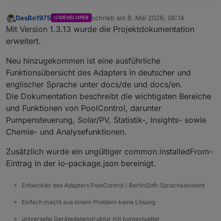
var
 time = 
""
;
var
 text = line;
DasBo1975
schrieb am
8. Mai 2026, 06:14
DEVELOPER
zuletzt editiert von
Offline
Mit Version 1.3.13 wurde die Projektdokumentation
if
 (m) {
erweitert.
        time = m[
1
];
        text = m[
2
];
Neu hinzugekommen ist eine ausführliche
      }
Funktionsübersicht des Adapters in deutscher und
englischer Sprache unter docs/de und docs/en.
var
 firstSentence = text.
split
(
". "
)[
0
] |
Die Dokumentation beschreibt die wichtigsten Bereiche
if
 (firstSentence.
length
 > 
120
) {
und Funktionen von PoolControl, darunter
        firstSentence = firstSentence.
substring
Pumpensteuerung, Solar/PV, Statistik-, Insights- sowie
      }
Chemie- und Analysefunktionen.
var
 color = 
getColor
(text);
Zusätzlich wurde ein ungültiger common.installedFrom-
var
 bg = 
"rgba(0,30,50,.65)"
;
var
 border = 
"rgba(0,170,255,.35)"
;
Eintrag in der io-package.json bereinigt.
if
 (i < 
3
) {
Entwickler des Adapters PoolControl / BertinSoft-Sprachassistent
        bg = 
"rgba(0,50,80,.82)"
;
Einfach macht aus einem Problem keine Lösung
        border = color;
      }
universelle Gerätedatenstruktur mit kontextueller