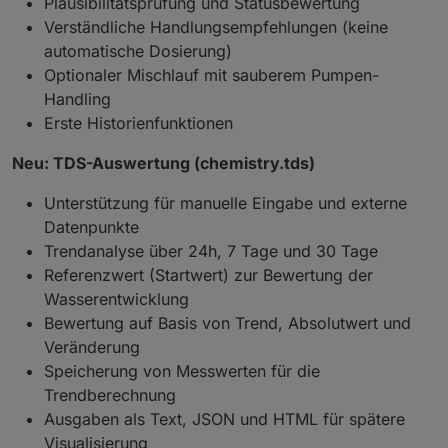
Plausibilitätsprüfung und Statusbewertung
    }
Verständliche Handlungsempfehlungen (keine
if
 (effective === 
true
 || effective === 
"tr
automatische Dosierung)
      statusText = 
"Solar aktuell wirksam"
;
Optionaler Mischlauf mit sauberem Pumpen-
      statusColor = 
"#00ff88"
;
Handling
    }
Erste Historienfunktionen
var
 kwhColor = kwh > 
0
 ? 
"#00ff88"
 : 
"#ffb1
Neu: TDS-Auswertung (chemistry.tds)
var
 score = 
calcCopScore
(min, cop);
var
 scoreColor = score >= 
4
 ? 
"#00ff88"
 : (
Unterstützung für manuelle Eingabe und externe
Datenpunkte
    el.
innerHTML
 =
Trendanalyse über 24h, 7 Tage und 30 Tage
"<span style='color:"
 + statusColor + 
";f
Referenzwert (Startwert) zur Bewertung der
      + 
" &nbsp; | &nbsp; COP: <b style='color:
Wasserentwicklung
      + 
" &nbsp; | &nbsp; COP-Score: <b style='
      + 
stars
(score) + 
" ("
 + score + 
"/5)</b>"
Bewertung auf Basis von Trend, Absolutwert und
      + 
" &nbsp; | &nbsp; Laufzeit: <b>"
 + 
esc
(
Veränderung
      + 
" &nbsp; | &nbsp; Solarertrag: <b style
Speicherung von Messwerten für die
      + 
" &nbsp; | &nbsp; Solarspitze: <b>"
 + 
e
Trendberechnung
      + 
"<br>"
Ausgaben als Text, JSON und HTML für spätere
      + 
"Status: <b>"
 + 
esc
(state) + 
"</b>"
Visualisierung
      + 
" &nbsp; | &nbsp; Kollektor: <b>"
 + 
esc