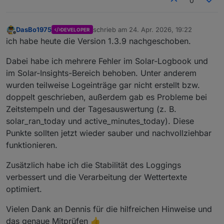
0
DasBo1975
schrieb am
24. Apr. 2026, 19:22
DEVELOPER
zuletzt editiert von
Offline
ich habe heute die Version 1.3.9 nachgeschoben.
Dabei habe ich mehrere Fehler im Solar-Logbook und
im Solar-Insights-Bereich behoben. Unter anderem
wurden teilweise Logeinträge gar nicht erstellt bzw.
doppelt geschrieben, außerdem gab es Probleme bei
Zeitstempeln und der Tagesauswertung (z. B.
solar_ran_today und active_minutes_today). Diese
Punkte sollten jetzt wieder sauber und nachvollziehbar
funktionieren.
Zusätzlich habe ich die Stabilität des Loggings
verbessert und die Verarbeitung der Wettertexte
optimiert.
Vielen Dank an Dennis für die hilfreichen Hinweise und
das genaue Mitprüfen 👍