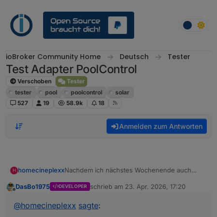
Weiter zum Inhalt
ioBroker Community Home
Deutsch
Tester
Test Adapter PoolControl
Verschoben
Tester
tester
pool
poolcontrol
solar
527
19
58.9k
18
Anmelden zum Antworten
homecineplexx
Nachdem ich nächstes Wochenende auch
H
erstmals unseren Pool in Betrieb nehmen
DasBo1975
schrieb am
23. Apr. 2026, 17:20
DEVELOPER
werde, werd ich diesen Adapter ausprobieren.
zuletzt editiert von
Offline
Mal schauen wie der mit meinen Geräten
@
homecineplexx
sagte
:
zusammenspielen kann/wird.