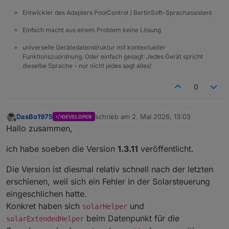
        s += 
"<span style='color:"
 + activeColo
Entwickler des Adapters PoolControl / BertinSoft-Sprachassistent
      } 
else
 {
Einfach macht aus einem Problem keine Lösung
        s += 
"<span style='color:#555;'>☆</span
      }
universelle Gerätedatenstruktur mit kontextueller
    }
Funktionszuordnung. Oder einfach gesagt: Jedes Gerät spricht
dieselbe Sprache - nur nicht jedes sagt alles!
return
 s;
  }
0
function
renderStats
(
states
) {
var
 el = 
document
.
getElementById
(statsId);
DasBo1975
schrieb am
2. Mai 2026, 13:03
DEVELOPER
zuletzt editiert von
Offline
Hallo zusammen,
if
 (!el) 
return
;
ich habe soeben die Version
1.3.11
veröffentlicht.
var
 min = 
cleanNumber
(
val
(states, baseResul
var
 kwh = 
cleanNumber
(
val
(states, baseResul
Die Version ist diesmal relativ schnell nach der letzten
var
 peak = 
cleanNumber
(
val
(states, baseResu
erschienen, weil sich ein Fehler in der Solarsteuerung
var
 copRaw = 
cleanNumber
(
val
(states, baseRe
eingeschlichen hatte.
var
 ran = 
val
(states, baseResults + 
".solar
Konkret haben sich
und
solarHelper
var
 effective = 
val
(states, baseResults + 
"
beim Datenpunkt für die
solarExtendedHelper
var
 state = 
val
(states, baseResults + 
".sol