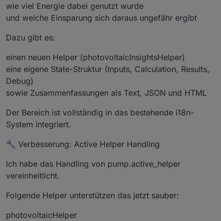
wie viel Energie dabei genutzt wurde
    t = t.
replace
(
/&/g
, 
"&amp;"
);
und welche Einsparung sich daraus ungefähr ergibt
    t = t.
replace
(
/</g
, 
"&lt;"
);
    t = t.
replace
(
/>/g
, 
"&gt;"
);
Dazu gibt es:
return
 t;
  }
einen neuen Helper (photovoltaicInsightsHelper)
eine eigene State-Struktur (Inputs, Calculation, Results,
function
val
(
states, id, fallback
) {
Debug)
if
 (states && states[id] && states[id].
val
 
sowie Zusammenfassungen als Text, JSON und HTML
return
 states[id].
val
;
    }
Der Bereich ist vollständig in das bestehende i18n-
return
 fallback;
  }
System integriert.
🔧 Verbesserung: Active Helper Handling
function
cleanNumber
(
v, fallback
) {
if
 (v === 
null
 || v === 
undefined
) 
return
 f
Ich habe das Handling von pump.active_helper
vereinheitlicht.
    v = 
String
(v).
trim
();
Folgende Helper unterstützen das jetzt sauber:
if
 (v === 
""
 || v === 
"(null)"
 || v === 
"nu
return
 fallback;
photovoltaicHelper
    }