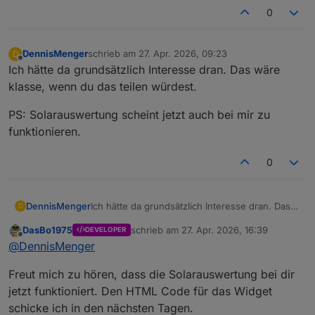
0
DennisMenger
schrieb am
27. Apr. 2026, 09:23
D
zuletzt editiert von
Offline
Ich hätte da grundsätzlich Interesse dran. Das wäre
klasse, wenn du das teilen würdest.
PS: Solarauswertung scheint jetzt auch bei mir zu
funktionieren.
0
Ich hätte da grundsätzlich Interesse dran. Das
DennisMenger
D
wäre klasse, wenn du das teilen würdest.
DasBo1975
schrieb am
27. Apr. 2026, 16:39
DEVELOPER
PS: Solarauswertung scheint jetzt auch bei mir
zuletzt editiert von
Offline
@
DennisMenger
zu funktionieren.
Freut mich zu hören, dass die Solarauswertung bei dir
jetzt funktioniert. Den HTML Code für das Widget
schicke ich in den nächsten Tagen.