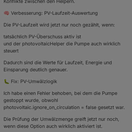
Konflikte zwischen den Helpern.
if
 (text.
indexOf
(
"nicht gelaufen"
) !== -
1
 |
if
 (text.
indexOf
(
"Fehler"
) !== -
1
 || text.
i
🧠 Verbesserung: PV-Laufzeit-Auswertung
if
 (text.
indexOf
(
"OK"
) !== -
1
 || text.
index
return
"#00d8ff"
;
Die PV-Laufzeit wird jetzt nur noch gezählt, wenn:
  }
tatsächlich PV-Überschuss aktiv ist
function
calcCopScore
(
min, cop
) {
und der photovoltaicHelper die Pumpe auch wirklich
if
 (min <= 
0
 || cop === 
null
 || cop <= 
0
) 
r
steuert
if
 (cop < 
2
) 
return
1
;
if
 (cop < 
4
) 
return
2
;
Dadurch sind die Werte für Laufzeit, Energie und
if
 (cop < 
6
) 
return
3
;
Einsparung deutlich genauer.
if
 (cop < 
8
) 
return
4
;
return
5
;
🐛 Fix: PV-Umwälzlogik
  }
Ich habe einen Fehler behoben, bei dem die Pumpe
function
stars
(
score
) {
gestoppt wurde, obwohl
var
 s = 
""
;
var
 i;
photovoltaic.ignore_on_circulation = false gesetzt war.
var
 activeColor = score >= 
4
 ? 
"#00ff88"
 : 
Die Prüfung der Umwälzmenge greift jetzt nur noch,
for
 (i = 
1
; i <= 
5
; i++) {
wenn diese Option auch wirklich aktiviert ist.
if
 (i <= score) {