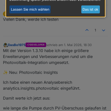
    width:100%;
    height:calc(100% - 76px);
Lassen Sie mich wählen
Das ist ok
    overflow-y:auto;
DennisMenger
schrieb am
27. Apr. 2026, 19:49
D
zuletzt editiert von
    padding:0 4px 8px 4px;
Offline
Vielen Dank, werde ich testen
    box-sizing:border-box;
  "
>
1
    lade...
</
div
>
DasBo1975
schrieb am
1. Mai 2026, 18:30
DEVELOPER
zuletzt editiert von
</
div
>
Offline
Mit der Version 1.3.10 habe ich einige größere
Erweiterungen und Verbesserungen rund um die
<
script
>
Photovoltaik-Integration umgesetzt.
(
function
 (
) {
var
 baseLog = 
"poolcontrol.0.analytics.insigh
✨ Neu: Photovoltaic Insights
var
 dpText = baseLog + 
".day_log_text"
;
var
 baseResults = 
"poolcontrol.0.analytics.in
Ich habe einen neuen Analysebereich
analytics.insights.photovoltaic eingeführt.
var
 targetId = 
"solarLogbookV5"
;
var
 statsId = 
"solarCopStatsV5"
;
Damit werte ich jetzt aus:
function
esc
(
t
) {
wie lange die Pumpe durch PV-Überschuss gelaufen ist
    t = 
String
(t || 
""
);