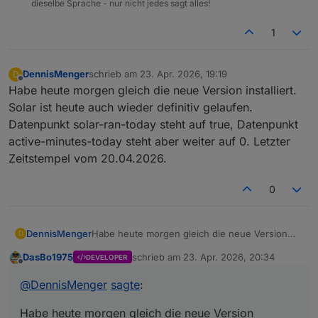
dieselbe Sprache - nur nicht jedes sagt alles!
1
DennisMenger
schrieb am
23. Apr. 2026, 19:19
D
zuletzt editiert von
Offline
Habe heute morgen gleich die neue Version installiert.
Solar ist heute auch wieder definitiv gelaufen.
Datenpunkt solar-ran-today steht auf true, Datenpunkt
active-minutes-today steht aber weiter auf 0. Letzter
Zeitstempel vom 20.04.2026.
0
DennisMenger
Habe heute morgen gleich die neue Version
D
installiert. Solar ist heute auch wieder definitiv
DasBo1975
schrieb am
23. Apr. 2026, 20:34
DEVELOPER
gelaufen. Datenpunkt solar-ran-today steht auf
zuletzt editiert von
Offline
true, Datenpunkt active-minutes-today steht
@
DennisMenger
sagte
:
aber weiter auf 0. Letzter Zeitstempel vom
20.04.2026.
Habe heute morgen gleich die neue Version