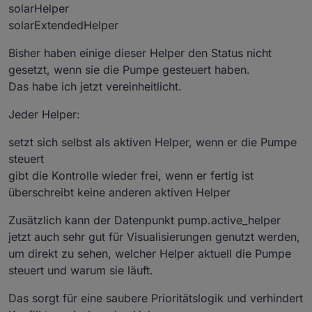
solarHelper
    v = v.
replace
(
","
, 
"."
).
replace
(
/[^\d.-]/g
,
solarExtendedHelper
var
 n = 
parseFloat
(v);
Bisher haben einige dieser Helper den Status nicht
if
 (
isNaN
(n)) 
return
 fallback;
gesetzt, wenn sie die Pumpe gesteuert haben.
return
 n;
Das habe ich jetzt vereinheitlicht.
  }
Jeder Helper:
function
formatNumber
(
n, d
) {
    n = 
cleanNumber
(n, 
0
);
setzt sich selbst als aktiven Helper, wenn er die Pumpe
return
 n.
toFixed
(d).
replace
(
"."
, 
","
);
steuert
  }
gibt die Kontrolle wieder frei, wenn er fertig ist
überschreibt keine anderen aktiven Helper
function
getDeltaColor
(
delta
) {
if
 (delta === 
null
) 
return
"#9fb3c8"
;
Zusätzlich kann der Datenpunkt pump.active_helper
if
 (delta < 
0
) 
return
"#ff5c5c"
;
jetzt auch sehr gut für Visualisierungen genutzt werden,
if
 (delta <= 
1.5
) 
return
"#ffb13b"
;
um direkt zu sehen, welcher Helper aktuell die Pumpe
return
"#00ff88"
;
steuert und warum sie läuft.
  }
Das sorgt für eine saubere Prioritätslogik und verhindert
function
getColor
(
text
) {