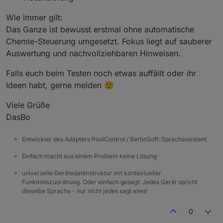
      + 
" &nbsp; | &nbsp; ΔT: <b style='color:"
Wie immer gilt:
  }
Das Ganze ist bewusst erstmal ohne automatische
Chemie-Steuerung umgesetzt. Fokus liegt auf sauberer
function
renderLog
(
raw
) {
var
 box = 
document
.
getElementById
(targetId)
Auswertung und nachvollziehbaren Hinweisen.
if
 (!box) 
return
;
Falls euch beim Testen noch etwas auffällt oder ihr
if
 (!raw || raw === 
"undefined"
 || raw === 
Ideen habt, gerne melden 🙂
      box.
innerHTML
 = 
"<div style='color:#ffb13
return
;
Viele Grüße
    }
DasBo
var
 lines = 
String
(raw).
split
(
/\r?\n/
).
reve
Entwickler des Adapters PoolControl / BertinSoft-Sprachassistent
var
 html = 
""
;
var
 i;
Einfach macht aus einem Problem keine Lösung
universelle Gerätedatenstruktur mit kontextueller
for
 (i = 
0
; i < lines.
length
; i++) {
Funktionszuordnung. Oder einfach gesagt: Jedes Gerät spricht
var
 line = lines[i].
trim
();
dieselbe Sprache - nur nicht jedes sagt alles!
if
 (!line) 
continue
;
0
var
 m = line.
match
(
/^([0-9]{2}:[0-9]{2})\