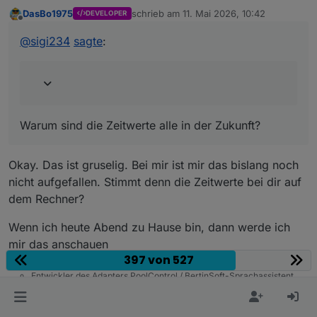
@
DasBo1975
sagte
:
DasBo1975
schrieb am
11. Mai 2026, 10:42
DEVELOPER
zuletzt editiert von
Offline
Warum sind die Zeitwerte alle in der Zukunft?
Außerdem wurde die bestehende pH-Struktur
erweitert und an die neuen TDS-/ORP-Bereiche
@
sigi234
sagte
:
angepasst.
Warum sind die Zeitwerte alle in der Zukunft?
Okay. Das ist gruselig. Bei mir ist mir das bislang noch
nicht aufgefallen. Stimmt denn die Zeitwerte bei dir auf
dem Rechner?
Wenn ich heute Abend zu Hause bin, dann werde ich
mir das anschauen
397 von 527
Entwickler des Adapters PoolControl / BertinSoft-Sprachassistent
Einfach macht aus einem Problem keine Lösung