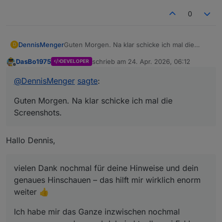
0
Guten Morgen. Na klar schicke ich mal die
DennisMenger
D
Screenshots.
DasBo1975
schrieb am
24. Apr. 2026, 06:12
DEVELOPER
Results
zuletzt editiert von
Offline
@
DennisMenger
sagte
:
Guten Morgen. Na klar schicke ich mal die
Screenshots.
Logbook
Hallo Dennis,
Inputs
vielen Dank nochmal für deine Hinweise und dein
genaues Hinschauen – das hilft mir wirklich enorm
weiter 👍
Ich habe mir das Ganze inzwischen nochmal
Calculation