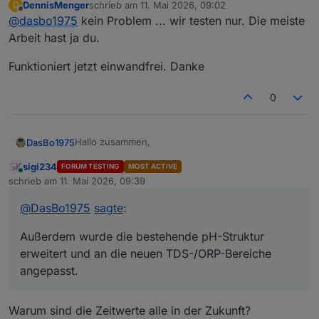
DennisMenger
schrieb am
11. Mai 2026, 09:02
D
zuletzt editiert von
Offline
@
dasbo1975
kein Problem ... wir testen nur. Die meiste
Arbeit hast ja du.
Funktioniert jetzt einwandfrei. Danke
0
Hallo zusammen,
DasBo1975
sigi234
FORUM TESTING
MOST ACTIVE
ich habe soeben die Version 1.3.17 von PoolControl
Online
schrieb am
11. Mai 2026, 09:39
ins latest-Repository hochgeladen.
zuletzt editiert von
Neu dabei:
@
DasBo1975
sagte
:
Fehler bei der Umwälzberechnung im
Außerdem wurde die bestehende pH-Struktur
Zusätzlich ist jetzt der neue ORP-/Redox-Bereich
Zeitmodus behoben
vollständig mit integriert:
Sprachsystem und Runtime-Persistenz weiter
erweitert und an die neuen TDS-/ORP-Bereiche
stabilisiert
neuer Bereich unter
chemistry.orp
angepasst.
Wiederholte Solar-Benachrichtigungen
Außerdem wurde die bestehende pH-Struktur
ORP-Eingabe über
disabled
,
manual
oder
reduziert
erweitert und an die neuen TDS-/ORP-Bereiche
externen State
weitere interne Stabilitätsverbesserungen
angepasst.
Ein besonderer Dank geht an
@
dennismenger
für
Unterstützung für ORP-Werte in mV
Warum sind die Zeitwerte alle in der Zukunft?