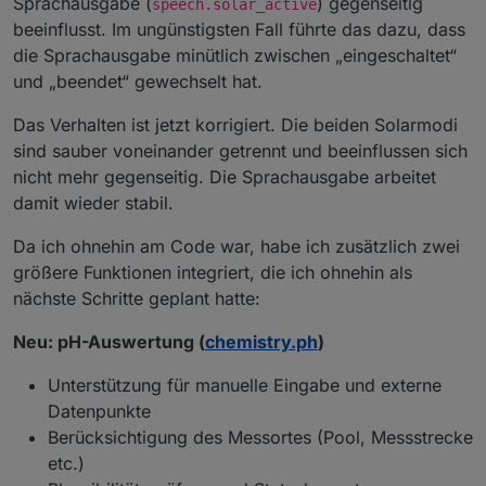
Sprachausgabe (
) gegenseitig
speech.solar_active
beeinflusst. Im ungünstigsten Fall führte das dazu, dass
var
 collector = 
cleanNumber
(
val
(states, bas
die Sprachausgabe minütlich zwischen „eingeschaltet“
var
 delta = 
cleanNumber
(
val
(states, baseRes
und „beendet“ gewechselt hat.
var
 deltaColor = 
getDeltaColor
(delta);
Das Verhalten ist jetzt korrigiert. Die beiden Solarmodi
var
 cop = 
null
;
sind sauber voneinander getrennt und beeinflussen sich
var
 copText = 
"-"
;
var
 copColor = 
"#9fb3c8"
;
nicht mehr gegenseitig. Die Sprachausgabe arbeitet
damit wieder stabil.
if
 (min > 
0
 && copRaw !== 
null
 && copRaw > 
      cop = copRaw;
Da ich ohnehin am Code war, habe ich zusätzlich zwei
      copText = 
formatNumber
(cop, 
2
);
größere Funktionen integriert, die ich ohnehin als
      copColor = cop >= 
6
 ? 
"#00ff88"
 : (cop >=
nächste Schritte geplant hatte:
    }
Neu: pH-Auswertung (
chemistry.ph
)
var
 statusText = 
"Heute: keine Aktivität"
;
var
 statusColor = 
"#ffb13b"
;
Unterstützung für manuelle Eingabe und externe
Datenpunkte
if
 (ran === 
true
 || ran === 
"true"
 || min >
Berücksichtigung des Messortes (Pool, Messstrecke
      statusText = 
"Heute: Solar war aktiv"
;
etc.)
      statusColor = 
"#00ff88"
;