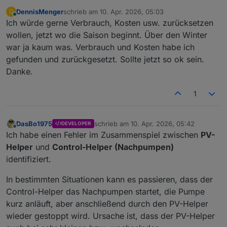
DennisMenger
schrieb am
10. Apr. 2026, 05:03
D
zuletzt editiert von
Online
Ich würde gerne Verbrauch, Kosten usw. zurücksetzen
wollen, jetzt wo die Saison beginnt. Über den Winter
war ja kaum was. Verbrauch und Kosten habe ich
gefunden und zurückgesetzt. Sollte jetzt so ok sein.
Danke.
1
DasBo1975
schrieb am
10. Apr. 2026, 05:42
DEVELOPER
zuletzt editiert von
Offline
Ich habe einen Fehler im Zusammenspiel zwischen
PV-
Helper
und
Control-Helper (Nachpumpen)
identifiziert.
In bestimmten Situationen kann es passieren, dass der
Control-Helper das Nachpumpen startet, die Pumpe
kurz anläuft, aber anschließend durch den PV-Helper
wieder gestoppt wird. Ursache ist, dass der PV-Helper