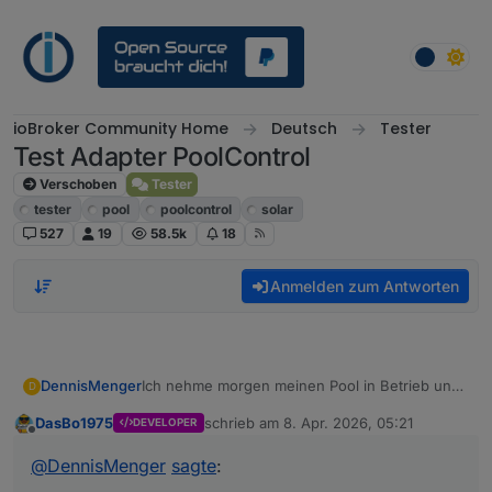
Weiter zum Inhalt
ioBroker Community Home
Deutsch
Tester
Test Adapter PoolControl
Verschoben
Tester
tester
pool
poolcontrol
solar
527
19
58.5k
18
Anmelden zum Antworten
DennisMenger
Ich nehme morgen meinen Pool in Betrieb und
D
kann dann intensiv testen und berichten.
DasBo1975
schrieb am
8. Apr. 2026, 05:21
DEVELOPER
zuletzt editiert von
Offline
@
DennisMenger
sagte
: