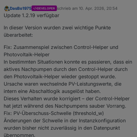
DasBo1975
schrieb am
10. Apr. 2026, 20:54
DEVELOPER
zuletzt editiert von
Offline
Update 1.2.19 verfügbar
In dieser Version wurden zwei wichtige Punkte
überarbeitet:
Fix: Zusammenspiel zwischen Control-Helper und
Photovoltaik-Helper
In bestimmten Situationen konnte es passieren, dass ein
aktives Nachpumpen durch den Control-Helper durch
den Photovoltaik-Helper wieder gestoppt wurde.
Ursache waren wechselnde PV-Leistungswerte, die
intern eine Abschaltlogik ausgelöst haben.
Dieses Verhalten wurde korrigiert – der Control-Helper
hat jetzt während des Nachpumpens sauber Vorrang.
Fix: PV-Überschuss-Schwelle (threshold_w)
Änderungen der Schwelle in der Instanzkonfiguration
wurden bisher nicht zuverlässig in den Datenpunkt
übernommen.