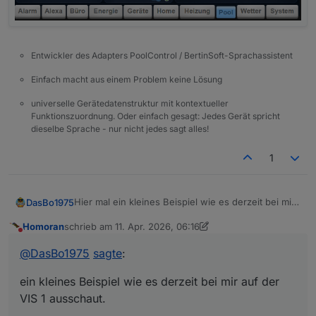
Entwickler des Adapters PoolControl / BertinSoft-Sprachassistent
Einfach macht aus einem Problem keine Lösung
universelle Gerätedatenstruktur mit kontextueller
Funktionszuordnung. Oder einfach gesagt: Jedes Gerät spricht
dieselbe Sprache - nur nicht jedes sagt alles!
1
Hier mal ein kleines Beispiel wie es derzeit bei mir
DasBo1975
auf der VIS 1 ausschaut.
Homoran
schrieb am
11. Apr. 2026, 06:16
Ist noch alles im Aufbau und eher eine erste
Eigene Widgets für PoolControl habe ich bisher
zuletzt editiert von Homoran
4. Nov. 2026, 09:12
Nicht stören
Spielerei, aber die Richtung gefällt mir schon ganz
noch nicht umgesetzt – das steht aber definitiv
@
DasBo1975
sagte
:
gut.
noch auf der Liste 😉
ein kleines Beispiel wie es derzeit bei mir auf der
VIS 1 ausschaut.