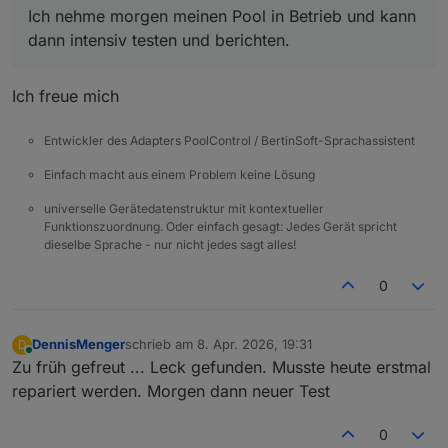
Ich nehme morgen meinen Pool in Betrieb und kann
dann intensiv testen und berichten.
Ich freue mich
Entwickler des Adapters PoolControl / BertinSoft-Sprachassistent
Einfach macht aus einem Problem keine Lösung
universelle Gerätedatenstruktur mit kontextueller
Funktionszuordnung. Oder einfach gesagt: Jedes Gerät spricht
dieselbe Sprache - nur nicht jedes sagt alles!
0
DennisMenger
schrieb am
8. Apr. 2026, 19:31
D
zuletzt editiert von
Online
Zu früh gefreut ... Leck gefunden. Musste heute erstmal
repariert werden. Morgen dann neuer Test
0