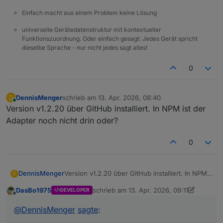
Einfach macht aus einem Problem keine Lösung
universelle Gerätedatenstruktur mit kontextueller
Funktionszuordnung. Oder einfach gesagt: Jedes Gerät spricht
dieselbe Sprache - nur nicht jedes sagt alles!
0
DennisMenger
schrieb am
13. Apr. 2026, 08:40
D
zuletzt editiert von
Online
Version v1.2.20 über GitHub installiert. In NPM ist der
Adapter noch nicht drin oder?
0
DennisMenger
Version v1.2.20 über GitHub installiert. In NPM
D
ist der Adapter noch nicht drin oder?
DasBo1975
schrieb am
13. Apr. 2026, 09:11
DEVELOPER
zuletzt editiert von DasBo1975
Offline
@
DennisMenger
sagte
: