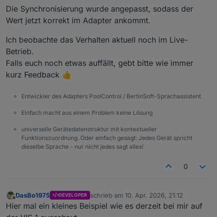
Die Synchronisierung wurde angepasst, sodass der
Wert jetzt korrekt im Adapter ankommt.
Ich beobachte das Verhalten aktuell noch im Live-
Betrieb.
Falls euch noch etwas auffällt, gebt bitte wie immer
kurz Feedback 👍
Entwickler des Adapters PoolControl / BertinSoft-Sprachassistent
Einfach macht aus einem Problem keine Lösung
universelle Gerätedatenstruktur mit kontextueller
Funktionszuordnung. Oder einfach gesagt: Jedes Gerät spricht
dieselbe Sprache - nur nicht jedes sagt alles!
0
DasBo1975
schrieb am
10. Apr. 2026, 21:12
DEVELOPER
zuletzt editiert von
Offline
Hier mal ein kleines Beispiel wie es derzeit bei mir auf