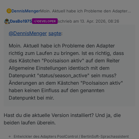
DennisMenger
Moin. Aktuell habe ich Probleme den Adapter
D
richtig zum Laufen zu bringen. Ist es richtig,
DasBo1975
schrieb am
13. Apr. 2026, 08:26
DEVELOPER
dass das Kästchen "Poolsaison aktiv" auf dem
zuletzt editiert von
Offline
Reiter Allgemeine Einstellungen identisch mit
@
DennisMenger
sagte
:
dem Datenpunkt "status/season_active" sein
muss? Änderungen an dem Kästchen
Moin. Aktuell habe ich Probleme den Adapter
"Poolsaison aktiv" haben keinen Einfluss auf
den genannten Datenpunkt bei mir.
richtig zum Laufen zu bringen. Ist es richtig, dass
das Kästchen "Poolsaison aktiv" auf dem Reiter
Allgemeine Einstellungen identisch mit dem
Datenpunkt "status/season_active" sein muss?
Änderungen an dem Kästchen "Poolsaison aktiv"
haben keinen Einfluss auf den genannten
Datenpunkt bei mir.
Hast du die aktuelle Version installiert? Und ja, die
beiden laufen überein.
Entwickler des Adapters PoolControl / BertinSoft-Sprachassistent