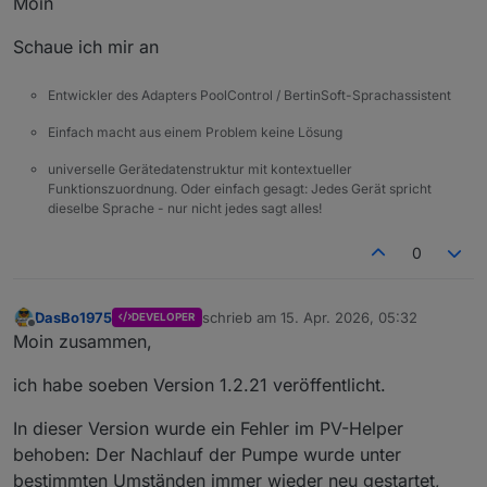
Moin
Schaue ich mir an
Entwickler des Adapters PoolControl / BertinSoft-Sprachassistent
Einfach macht aus einem Problem keine Lösung
universelle Gerätedatenstruktur mit kontextueller
Funktionszuordnung. Oder einfach gesagt: Jedes Gerät spricht
dieselbe Sprache - nur nicht jedes sagt alles!
0
DasBo1975
schrieb am
15. Apr. 2026, 05:32
DEVELOPER
zuletzt editiert von
Offline
Moin zusammen,
ich habe soeben Version 1.2.21 veröffentlicht.
In dieser Version wurde ein Fehler im PV-Helper
behoben: Der Nachlauf der Pumpe wurde unter
bestimmten Umständen immer wieder neu gestartet,