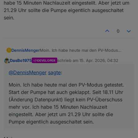
habe 15 Minuten Nachlauzeit eingestellt. Aber jetzt um
21.29 Uhr sollte die Pumpe eigentlich ausgeschaltet
sein.
0
DennisMenger
Moin. Ich habe heute mal den PV-Modus
D
getestet. Start der Pumpe hat auch geklappt.
DasBo1975
schrieb am
15. Apr. 2026, 04:32
DEVELOPER
Seit 18.11 Uhr (Änderung Datenpunkt) liegt kein
zuletzt editiert von
Offline
PV-Überschuss mehr vor. Ich habe 15 Minuten
@
DennisMenger
sagte
:
Nachlauzeit eingestellt. Aber jetzt um 21.29 Uhr
sollte die Pumpe eigentlich ausgeschaltet sein.
Moin. Ich habe heute mal den PV-Modus getestet.
Start der Pumpe hat auch geklappt. Seit 18.11 Uhr
(Änderung Datenpunkt) liegt kein PV-Überschuss
mehr vor. Ich habe 15 Minuten Nachlauzeit
eingestellt. Aber jetzt um 21.29 Uhr sollte die
Pumpe eigentlich ausgeschaltet sein.