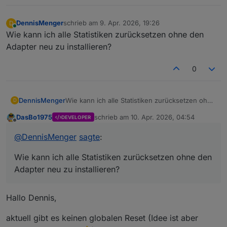
DennisMenger
schrieb am
9. Apr. 2026, 19:26
D
zuletzt editiert von
Online
Wie kann ich alle Statistiken zurücksetzen ohne den
Adapter neu zu installieren?
0
DennisMenger
Wie kann ich alle Statistiken zurücksetzen ohne
D
den Adapter neu zu installieren?
DasBo1975
schrieb am
10. Apr. 2026, 04:54
DEVELOPER
zuletzt editiert von
Offline
@
DennisMenger
sagte
:
Wie kann ich alle Statistiken zurücksetzen ohne den
Adapter neu zu installieren?
Hallo Dennis,
aktuell gibt es keinen globalen Reset (Idee ist aber