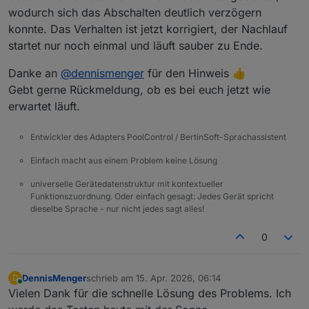
wodurch sich das Abschalten deutlich verzögern
konnte. Das Verhalten ist jetzt korrigiert, der Nachlauf
startet nur noch einmal und läuft sauber zu Ende.
Danke an
@
dennismenger
für den Hinweis 👍
Gebt gerne Rückmeldung, ob es bei euch jetzt wie
erwartet läuft.
Entwickler des Adapters PoolControl / BertinSoft-Sprachassistent
Einfach macht aus einem Problem keine Lösung
universelle Gerätedatenstruktur mit kontextueller
Funktionszuordnung. Oder einfach gesagt: Jedes Gerät spricht
dieselbe Sprache - nur nicht jedes sagt alles!
0
DennisMenger
schrieb am
15. Apr. 2026, 06:14
D
zuletzt editiert von
Online
Vielen Dank für die schnelle Lösung des Problems. Ich