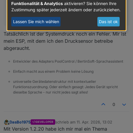
dann werde ich endlich mitspielen können.
EDIT:
Funktionalität & Analytics
aktivieren? Sie können Ihre
Die Nacht war aber kalt...
Zustimmung später jederzeit ändern oder zurückziehen.
Aber bist du mit dem Systemdruck von 7bar
sicher?? Nicht 0.7bar?
Lassen Sie mich wählen
Das ist ok
Tatsächlich ist der Systemdruck noch ein Fehler. Mir ist
mein ESP, mit dem ich den Drucksensor betreibe
abgeraucht.
Entwickler des Adapters PoolControl / BertinSoft-Sprachassistent
Einfach macht aus einem Problem keine Lösung
universelle Gerätedatenstruktur mit kontextueller
Funktionszuordnung. Oder einfach gesagt: Jedes Gerät spricht
dieselbe Sprache - nur nicht jedes sagt alles!
0
DasBo1975
schrieb am
11. Apr. 2026, 13:02
DEVELOPER
zuletzt editiert von
Offline
Mit Version 1.2.20 habe ich mir mal ein Thema