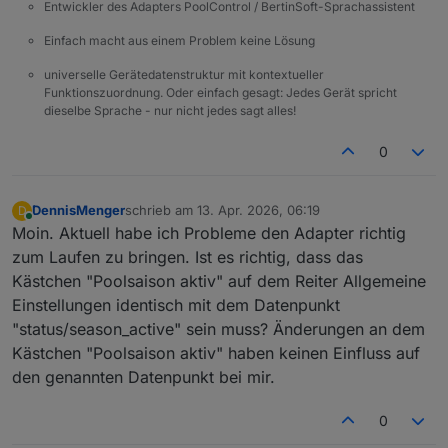
Entwickler des Adapters PoolControl / BertinSoft-Sprachassistent
Einfach macht aus einem Problem keine Lösung
universelle Gerätedatenstruktur mit kontextueller
Funktionszuordnung. Oder einfach gesagt: Jedes Gerät spricht
dieselbe Sprache - nur nicht jedes sagt alles!
0
DennisMenger
schrieb am
13. Apr. 2026, 06:19
D
zuletzt editiert von
Online
Moin. Aktuell habe ich Probleme den Adapter richtig
zum Laufen zu bringen. Ist es richtig, dass das
Kästchen "Poolsaison aktiv" auf dem Reiter Allgemeine
Einstellungen identisch mit dem Datenpunkt
"status/season_active" sein muss? Änderungen an dem
Kästchen "Poolsaison aktiv" haben keinen Einfluss auf
den genannten Datenpunkt bei mir.
0