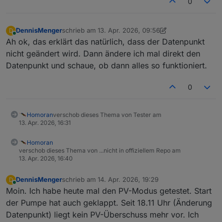
0
DennisMenger
schrieb am
13. Apr. 2026, 09:56
D
zuletzt editiert von DennisMenger
Online
Ah ok, das erklärt das natürlich, dass der Datenpunkt
nicht geändert wird. Dann ändere ich mal direkt den
Datenpunkt und schaue, ob dann alles so funktioniert.
0
Homoran
verschob dieses Thema von Tester am
13. Apr. 2026, 16:31
Homoran
verschob dieses Thema von ...nicht in offiziellem Repo am
13. Apr. 2026, 16:40
DennisMenger
schrieb am
14. Apr. 2026, 19:29
D
zuletzt editiert von
Online
Moin. Ich habe heute mal den PV-Modus getestet. Start
der Pumpe hat auch geklappt. Seit 18.11 Uhr (Änderung
Datenpunkt) liegt kein PV-Überschuss mehr vor. Ich