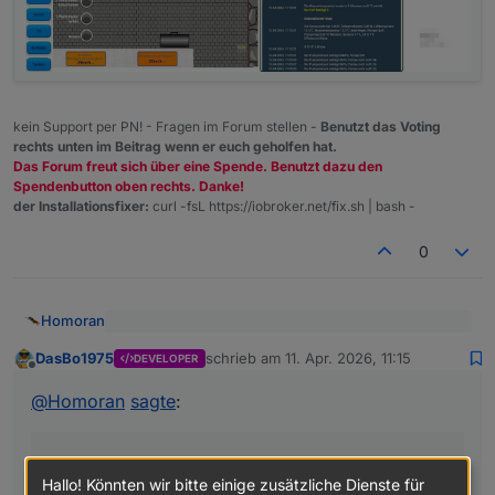
kein Support per PN! - Fragen im Forum stellen -
Benutzt das Voting
rechts unten im Beitrag wenn er euch geholfen hat.
Das Forum freut sich über eine Spende. Benutzt dazu den
Spendenbutton oben rechts. Danke!
der Installationsfixer:
curl -fsL https://iobroker.net/fix.sh | bash -
0
Homoran
@
DasBo1975
sagte
:
DasBo1975
schrieb am
11. Apr. 2026, 11:15
DEVELOPER
zuletzt editiert von
Offline
Ja, mit 9.4 °C hab ich vorgestern auch angefangen
ein kleines Beispiel wie es derzeit bei mir auf
der VIS 1 ausschaut.
bin mittlerweile auf 13.
@
Homoran
sagte
:
Aber bist du mit dem Systemdruck von 7bar sicher??
Nicht 0.7bar?
Ich muss noch einiges umbauen und erstmal mein
System wieder unter allen Bedingungen prüfen,
Hallo! Könnten wir bitte einige zusätzliche Dienste für