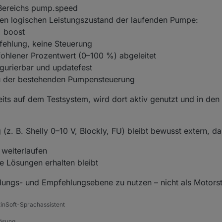
 Bereichs pump.speed
inen logischen Leistungszustand der laufenden Pumpe:
, boost
pfehlung, keine Steuerung
fohlener Prozentwert (0–100 %) abgeleitet
igurierbar und updatefest
 der bestehenden Pumpensteuerung
reits auf dem Testsystem, wird dort aktiv genutzt und in de
(z. B. Shelly 0–10 V, Blockly, FU) bleibt bewusst extern, da
weiterlaufen
le Lösungen erhalten bleibt
eidungs- und Empfehlungsebene zu nutzen – nicht als Motors
tinSoft-Sprachassistent
Lösung