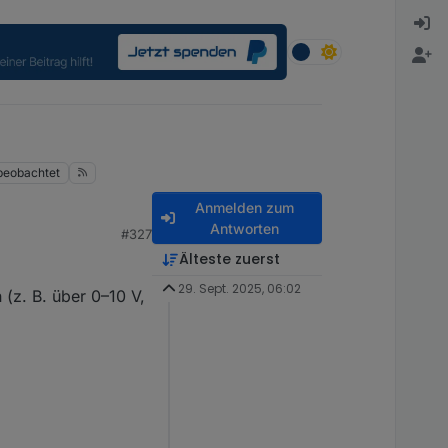
beobachtet
Anmelden zum
Antworten
#327
Älteste zuerst
29. Sept. 2025, 06:02
(z. B. über 0–10 V,