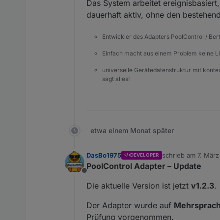
Das System arbeitet ereignisbasiert
dauerhaft aktiv, ohne den bestehend
Entwickler des Adapters PoolControl / Ber
Einfach macht aus einem Problem keine 
universelle Gerätedatenstruktur mit konte
sagt alles!
etwa einem Monat später
DasBo1975
schrieb am
7. März
DEVELOPER
zuletzt editiert von
PoolControl Adapter – Update
Offline
Die aktuelle Version ist jetzt
v1.2.3
.
Der Adapter wurde auf
Mehrsprachi
Prüfung vorgenommen.