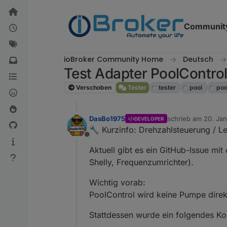
Weiter zum Inhalt
Communit
ioBroker Community Home
Deutsch
Test Adapter PoolContro
Verschoben
Tester
tester
pool
poo
DasBo1975
schrieb am
20. Jan
DEVELOPER
zuletzt editiert von
🔧 Kurzinfo: Drehzahlsteuerung / L
Offline
Aktuell gibt es ein GitHub-Issue m
Shelly, Frequenzumrichter).
Wichtig vorab:
PoolControl wird keine Pumpe direk
Stattdessen wurde ein folgendes K