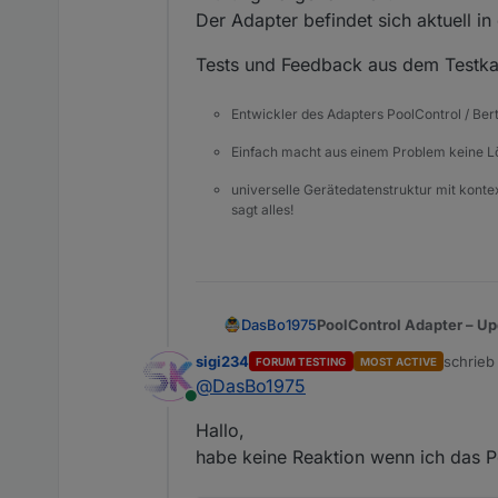
Der Adapter befindet sich aktuell in
Tests und Feedback aus dem Testka
Entwickler des Adapters PoolControl / Ber
Einfach macht aus einem Problem keine 
universelle Gerätedatenstruktur mit konte
sagt alles!
PoolControl Adapter – U
DasBo1975
sigi234
schrie
FORUM TESTING
MOST ACTIVE
Die aktuelle Version ist je
zuletzt 
@
DasBo1975
Online
Der Adapter wurde auf
Me
Hallo,
vorgenommen.
Der Adapter befindet sich 
Tests und Feedback aus d
habe keine Reaktion wenn ich das Po