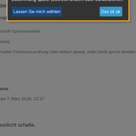
 der
Beantragung für das
Repository
.
latest
Lassen Sie mich wählen
Das ist ok
nal sind wie immer willkommen 👍
tinSoft-Sprachassistent
Lösung
xtueller Funktionszuordnung. Oder einfach gesagt: Jedes Gerät spricht dieselbe
pdate
b am
7. März 2026, 22:27
tzt
v1.2.3
.
editiert von
hrsprachigkeit (i18n)
umgestellt und verschiedene Anpassungen für di
aktuell in der
Beantragung für das
latest
Repository
.
em Testkanal sind wie immer willkommen 👍
ollicht schalte.