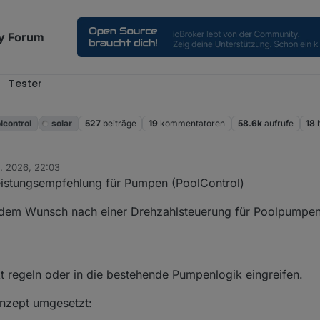
y Forum
Tester
l
lcontrol
solar
527
beiträge
19
kommentatoren
58.6k
aufrufe
18
. 2026, 22:03
eistungsempfehlung für Pumpen (PoolControl)
it dem Wunsch nach einer Drehzahlsteuerung für Poolpumpen 
t regeln oder in die bestehende Pumpenlogik eingreifen.
onzept umgesetzt: