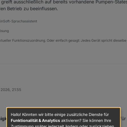
, greift ausschließlich auf bereits vorhandene Pumpen-States
en Betrieb zu beeinflussen.
tinSoft-Sprachassistent
Lösung
xtueller Funktionszuordnung. Oder einfach gesagt: Jedes Gerät spricht dieselbe
 2026, 21:55
Hallo! Könnten wir bitte einige zusätzliche Dienste für
gkeit (i18n)
umgestellt und verschiedene Anpassungen für 
Funktionalität & Analytics
aktivieren? Sie können Ihre
Zustimmung später jederzeit ändern oder zurückziehen.