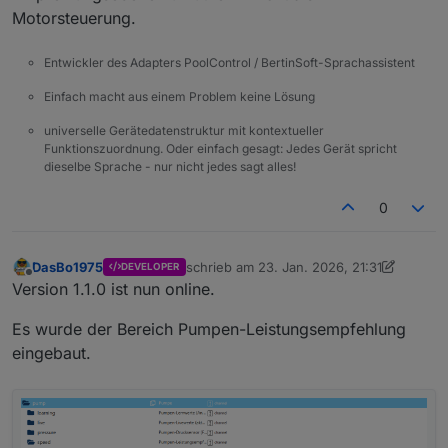
Motorsteuerung.
Entwickler des Adapters PoolControl / BertinSoft-Sprachassistent
Einfach macht aus einem Problem keine Lösung
universelle Gerätedatenstruktur mit kontextueller
Funktionszuordnung. Oder einfach gesagt: Jedes Gerät spricht
dieselbe Sprache - nur nicht jedes sagt alles!
0
DasBo1975
schrieb am
23. Jan. 2026, 21:31
DEVELOPER
zuletzt editiert von DasBo1975
Offline
Version 1.1.0 ist nun online.
Es wurde der Bereich Pumpen-Leistungsempfehlung
eingebaut.