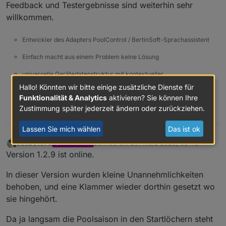
Feedback und Testergebnisse sind weiterhin sehr
willkommen.
Entwickler des Adapters PoolControl / BertinSoft-Sprachassistent
Einfach macht aus einem Problem keine Lösung
universelle Gerätedatenstruktur mit kontextueller
Funktionszuordnung. Oder einfach gesagt: Jedes Gerät spricht
Hallo! Könnten wir bitte einige zusätzliche Dienste für
dieselbe Sprache - nur nicht jedes sagt alles!
Funktionalität & Analytics
aktivieren? Sie können Ihre
Zustimmung später jederzeit ändern oder zurückziehen.
1
Lassen Sie mich wählen
Das ist ok
DasBo1975
schrieb am
20. März 2026, 06:46
DEVELOPER
zuletzt editiert von
Offline
Version 1.2.9 ist online.
In dieser Version wurden kleine Unannehmlichkeiten
behoben, und eine Klammer wieder dorthin gesetzt wo
sie hingehört.
Da ja langsam die Poolsaison in den Startlöchern steht