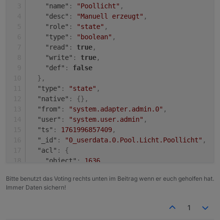
"name"
:
"Poollicht"
,
"desc"
:
"Manuell erzeugt"
,
"role"
:
"state"
,
"type"
:
"boolean"
,
"read"
:
true
,
"write"
:
true
,
"def"
:
false
}
,
"type"
:
"state"
,
"native"
:
{
}
,
"from"
:
"system.adapter.admin.0"
,
"user"
:
"system.user.admin"
,
"ts"
:
1761996857409
,
"_id"
:
"0_userdata.0.Pool.Licht.Poollicht"
,
"acl"
:
{
"object"
:
1636
,
"state"
:
1636
,
Bitte benutzt das Voting rechts unten im Beitrag wenn er euch geholfen hat.
"owner"
:
"system.user.admin"
,
Immer Daten sichern!
"ownerGroup"
:
"system.group.administrator"
}
1
}