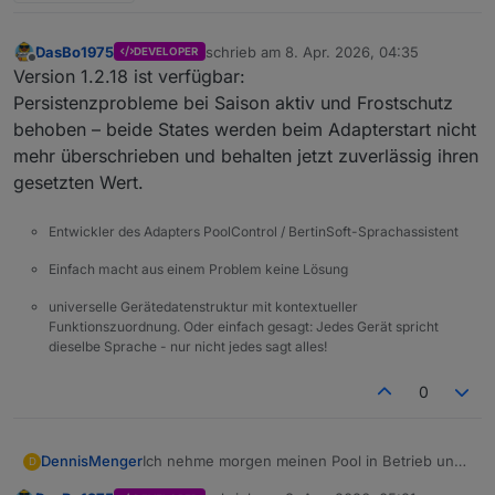
DasBo1975
schrieb am
8. Apr. 2026, 04:35
DEVELOPER
zuletzt editiert von
Offline
Version 1.2.18 ist verfügbar:
Persistenzprobleme bei Saison aktiv und Frostschutz
behoben – beide States werden beim Adapterstart nicht
mehr überschrieben und behalten jetzt zuverlässig ihren
gesetzten Wert.
Entwickler des Adapters PoolControl / BertinSoft-Sprachassistent
Einfach macht aus einem Problem keine Lösung
universelle Gerätedatenstruktur mit kontextueller
Funktionszuordnung. Oder einfach gesagt: Jedes Gerät spricht
dieselbe Sprache - nur nicht jedes sagt alles!
0
DennisMenger
Ich nehme morgen meinen Pool in Betrieb und
D
kann dann intensiv testen und berichten.