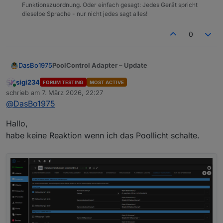
Funktionszuordnung. Oder einfach gesagt: Jedes Gerät spricht
dieselbe Sprache - nur nicht jedes sagt alles!
0
PoolControl Adapter – Update
DasBo1975
sigi234
FORUM TESTING
MOST ACTIVE
Die aktuelle Version ist jetzt
v1.2.3
.
Online
schrieb am
7. März 2026, 22:27
zuletzt editiert von
@
DasBo1975
Der Adapter wurde auf
Mehrsprachigkeit (i18n)
umgestellt und verschiedene Anpassungen für die
Hallo,
Repository-Prüfung vorgenommen.
Tests und Feedback aus dem Testkanal sind wie
Der Adapter befindet sich aktuell in der
immer willkommen 👍
habe keine Reaktion wenn ich das Poollicht schalte.
Beantragung für das
latest
Repository
.