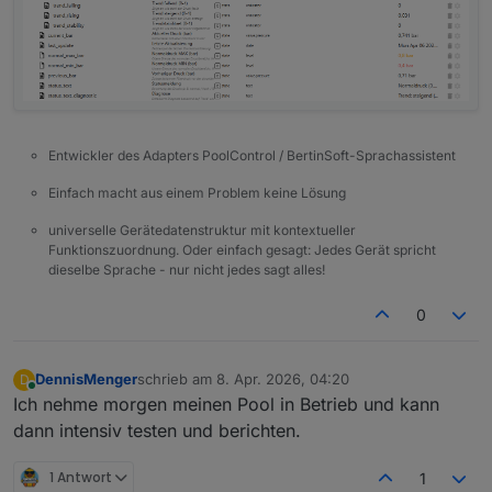
Entwickler des Adapters PoolControl / BertinSoft-Sprachassistent
Einfach macht aus einem Problem keine Lösung
universelle Gerätedatenstruktur mit kontextueller
Funktionszuordnung. Oder einfach gesagt: Jedes Gerät spricht
dieselbe Sprache - nur nicht jedes sagt alles!
0
DennisMenger
schrieb am
8. Apr. 2026, 04:20
D
zuletzt editiert von
Online
Ich nehme morgen meinen Pool in Betrieb und kann
dann intensiv testen und berichten.
1 Antwort
1