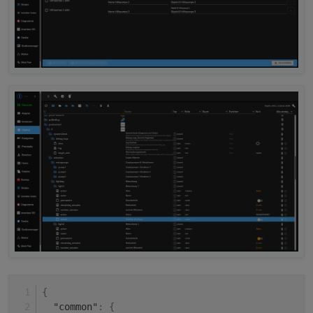
{
"common"
:
{