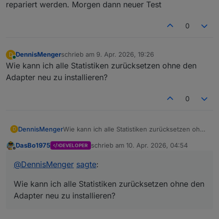
repariert werden. Morgen dann neuer Test
0
DennisMenger
schrieb am
9. Apr. 2026, 19:26
D
zuletzt editiert von
Online
Wie kann ich alle Statistiken zurücksetzen ohne den
Adapter neu zu installieren?
0
DennisMenger
Wie kann ich alle Statistiken zurücksetzen ohne
D
den Adapter neu zu installieren?
DasBo1975
schrieb am
10. Apr. 2026, 04:54
DEVELOPER
zuletzt editiert von
Offline
@
DennisMenger
sagte
:
Wie kann ich alle Statistiken zurücksetzen ohne den
Adapter neu zu installieren?