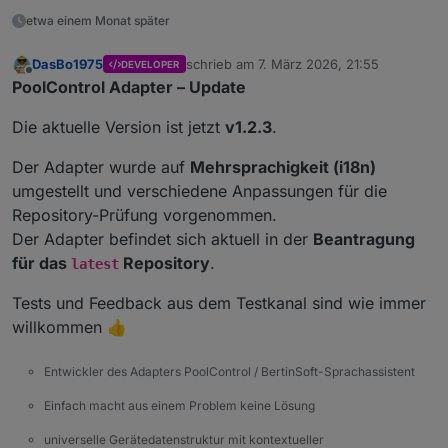
etwa einem Monat später
DasBo1975
schrieb am
7. März 2026, 21:55
DEVELOPER
zuletzt editiert von
Offline
PoolControl Adapter – Update
Die aktuelle Version ist jetzt
v1.2.3
.
Der Adapter wurde auf
Mehrsprachigkeit (i18n)
umgestellt und verschiedene Anpassungen für die
Repository-Prüfung vorgenommen.
Der Adapter befindet sich aktuell in der
Beantragung
für das
Repository
.
latest
Tests und Feedback aus dem Testkanal sind wie immer
willkommen 👍
Entwickler des Adapters PoolControl / BertinSoft-Sprachassistent
Einfach macht aus einem Problem keine Lösung
universelle Gerätedatenstruktur mit kontextueller