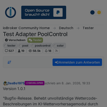
Weiter zum Inhalt
ioBroker Community Home
Deutsch
Tester
Test Adapter PoolControl
Verschoben
Tester
tester
pool
poolcontrol
solar
527
19
58.5k
18
Anmelden zum Antworten
DasBo1975
schrieb am
8. Jan. 2026, 19:33
DEVELOPER
zuletzt editiert von
Offline
Version 1.0.1
"Bugfix-Release. Behebt unvollständige Wettercode-
Beschreibungen im KI-Wettervorhersagemodul durch