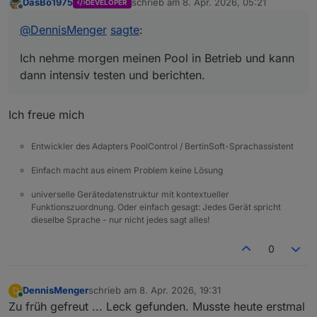
DasBo1975
schrieb am
8. Apr. 2026, 05:21
DEVELOPER
zuletzt editiert von
Offline
@
DennisMenger
sagte
:
Ich nehme morgen meinen Pool in Betrieb und kann
dann intensiv testen und berichten.
Ich freue mich
Entwickler des Adapters PoolControl / BertinSoft-Sprachassistent
Einfach macht aus einem Problem keine Lösung
universelle Gerätedatenstruktur mit kontextueller
Funktionszuordnung. Oder einfach gesagt: Jedes Gerät spricht
dieselbe Sprache - nur nicht jedes sagt alles!
0
DennisMenger
schrieb am
8. Apr. 2026, 19:31
D
zuletzt editiert von
Online
Zu früh gefreut ... Leck gefunden. Musste heute erstmal