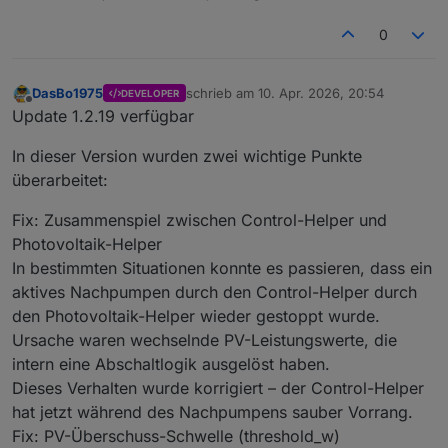
0
DasBo1975
schrieb am
10. Apr. 2026, 20:54
DEVELOPER
zuletzt editiert von
Offline
Update 1.2.19 verfügbar
In dieser Version wurden zwei wichtige Punkte
überarbeitet:
Fix: Zusammenspiel zwischen Control-Helper und
Photovoltaik-Helper
In bestimmten Situationen konnte es passieren, dass ein
aktives Nachpumpen durch den Control-Helper durch
den Photovoltaik-Helper wieder gestoppt wurde.
Ursache waren wechselnde PV-Leistungswerte, die
intern eine Abschaltlogik ausgelöst haben.
Dieses Verhalten wurde korrigiert – der Control-Helper
hat jetzt während des Nachpumpens sauber Vorrang.
Fix: PV-Überschuss-Schwelle (threshold_w)