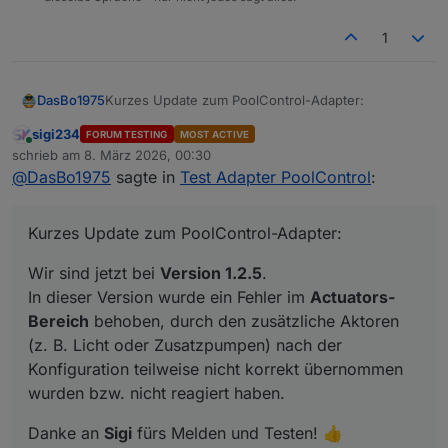
1
Kurzes Update zum PoolControl-Adapter:
DasBo1975
sigi234
FORUM TESTING
MOST ACTIVE
Wir sind jetzt bei
Version 1.2.5
.
Online
schrieb am
8. März 2026, 00:30
In dieser Version wurde ein Fehler im
Actuators-
zuletzt editiert von
@
DasBo1975
sagte in
Test Adapter PoolControl
:
Bereich
behoben, durch den zusätzliche Aktoren
Danke an
Sigi
fürs Melden und Testen! 👍
(z. B. Licht oder Zusatzpumpen) nach der
Konfiguration teilweise nicht korrekt übernommen
Die Version ist bereits verfügbar.
Kurzes Update zum PoolControl-Adapter:
wurden bzw. nicht reagiert haben.
Wir sind jetzt bei
Version 1.2.5
.
In dieser Version wurde ein Fehler im
Actuators-
Bereich
behoben, durch den zusätzliche Aktoren
(z. B. Licht oder Zusatzpumpen) nach der
Konfiguration teilweise nicht korrekt übernommen
wurden bzw. nicht reagiert haben.
Danke an
Sigi
fürs Melden und Testen! 👍