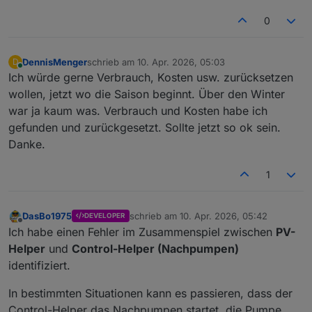
0
DennisMenger
schrieb am
10. Apr. 2026, 05:03
D
zuletzt editiert von
Online
Ich würde gerne Verbrauch, Kosten usw. zurücksetzen
wollen, jetzt wo die Saison beginnt. Über den Winter
war ja kaum was. Verbrauch und Kosten habe ich
gefunden und zurückgesetzt. Sollte jetzt so ok sein.
Danke.
1
DasBo1975
schrieb am
10. Apr. 2026, 05:42
DEVELOPER
zuletzt editiert von
Offline
Ich habe einen Fehler im Zusammenspiel zwischen
PV-
Helper
und
Control-Helper (Nachpumpen)
identifiziert.
In bestimmten Situationen kann es passieren, dass der
Control-Helper das Nachpumpen startet, die Pumpe