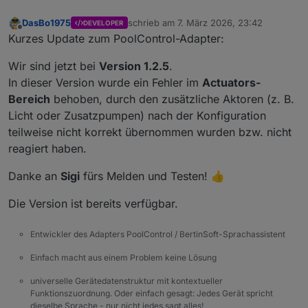
DasBo1975
schrieb am
7. März 2026, 23:42
DEVELOPER
zuletzt editiert von
Offline
Kurzes Update zum PoolControl-Adapter:
Wir sind jetzt bei
Version 1.2.5
.
In dieser Version wurde ein Fehler im
Actuators-
Bereich
behoben, durch den zusätzliche Aktoren (z. B.
Licht oder Zusatzpumpen) nach der Konfiguration
teilweise nicht korrekt übernommen wurden bzw. nicht
reagiert haben.
Danke an
Sigi
fürs Melden und Testen! 👍
Die Version ist bereits verfügbar.
Entwickler des Adapters PoolControl / BertinSoft-Sprachassistent
Einfach macht aus einem Problem keine Lösung
universelle Gerätedatenstruktur mit kontextueller
Funktionszuordnung. Oder einfach gesagt: Jedes Gerät spricht
dieselbe Sprache - nur nicht jedes sagt alles!