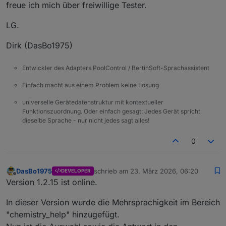
freue ich mich über freiwillige Tester.
LG.
Dirk (DasBo1975)
Entwickler des Adapters PoolControl / BertinSoft-Sprachassistent
Einfach macht aus einem Problem keine Lösung
universelle Gerätedatenstruktur mit kontextueller
Funktionszuordnung. Oder einfach gesagt: Jedes Gerät spricht
dieselbe Sprache - nur nicht jedes sagt alles!
0
DasBo1975
schrieb am
23. März 2026, 06:20
DEVELOPER
zuletzt editiert von
Offline
Version 1.2.15 ist online.
In dieser Version wurde die Mehrsprachigkeit im Bereich
"chemistry_help" hinzugefügt.