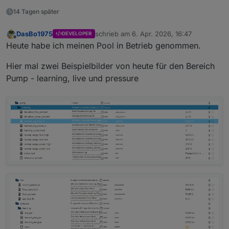
14 Tagen später
DasBo1975
schrieb am
6. Apr. 2026, 16:47
DEVELOPER
zuletzt editiert von
Offline
Heute habe ich meinen Pool in Betrieb genommen.
Hier mal zwei Beispielbilder von heute für den Bereich
Pump - learning, live und pressure