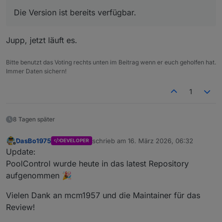
Die Version ist bereits verfügbar.
Jupp, jetzt läuft es.
Bitte benutzt das Voting rechts unten im Beitrag wenn er euch geholfen hat.
Immer Daten sichern!
1
8 Tagen später
DasBo1975
schrieb am
16. März 2026, 06:32
DEVELOPER
zuletzt editiert von
Offline
Update:
PoolControl wurde heute in das latest Repository
aufgenommen 🎉
Vielen Dank an mcm1957 und die Maintainer für das
Review!