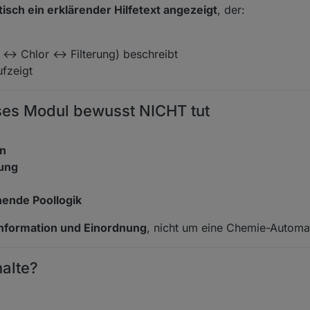
sch ein erklärender Hilfetext angezeigt
, der:
↔ Chlor ↔ Filterung) beschreibt
fzeigt
ses Modul bewusst NICHT tut
en
rung
ehende Poollogik
Information und Einordnung
, nicht um eine Chemie-Automat
alte?