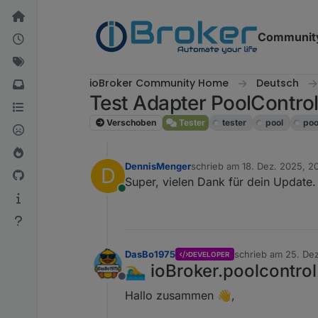
Weiter zum Inhalt
Communit
ioBroker Community Home
Deutsch
Test Adapter PoolContro
Verschoben
Tester
tester
pool
poo
DennisMenger
schrieb am
18. Dez. 2025, 2
D
zuletzt editiert von
Super, vielen Dank für dein Update.
Online
DasBo1975
schrieb am
25. Dez
DEVELOPER
zuletzt editiert von
🏊‍♂️ ioBroker.poolcontr
Offline
Hallo zusammen 👋,