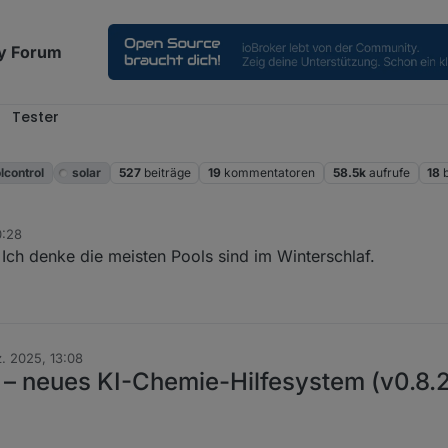
y Forum
Tester
l
lcontrol
solar
527
beiträge
19
kommentatoren
58.5k
aufrufe
18
0:28
 Ich denke die meisten Pools sind im Winterschlaf.
. 2025, 13:08
ol – neues KI-Chemie-Hilfesystem (v0.8.