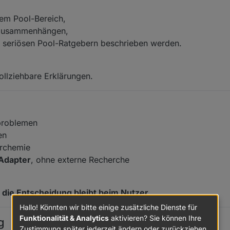
em Pool-Bereich,
szusammenhängen,
nd seriösen Pool-Ratgebern beschrieben werden.
ollziehbare Erklärungen.
lproblemen
en
erchemie
 Adapter
, ohne externe Recherche
 die Entscheidung bleibt beim Nutzer.
Hallo! Könnten wir bitte einige zusätzliche Dienste für
Funktionalität & Analytics
aktivieren? Sie können Ihre
g
Zustimmung später jederzeit ändern oder zurückziehen.