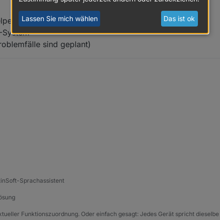
Lassen Sie mich wählen
Das ist ok
lper
I-System
roblemfälle sind geplant)
tinSoft-Sprachassistent
Lösung
xtueller Funktionszuordnung. Oder einfach gesagt: Jedes Gerät spricht dieselbe