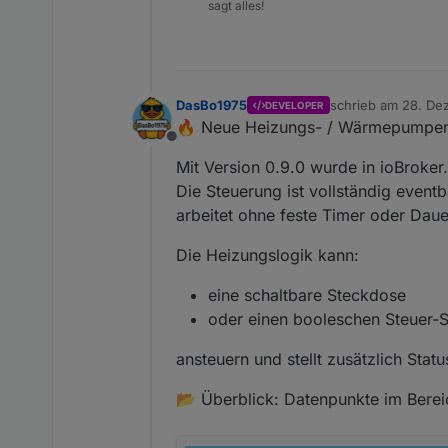
sagt alles!
DasBo1975
schrieb am
28. Dez
DEVELOPER
zuletzt editiert vo
🔥 Neue Heizungs- / Wärmepumpens
Offline
Mit Version 0.9.0 wurde in ioBroke
Die Steuerung ist vollständig event
arbeitet ohne feste Timer oder Daue
Die Heizungslogik kann:
eine schaltbare Steckdose
oder einen booleschen Steuer-St
ansteuern und stellt zusätzlich Sta
📂 Überblick: Datenpunkte im Berei