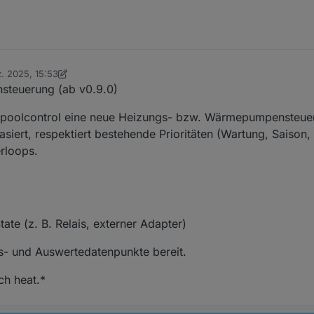
. 2025, 15:53
n DasBo1975
teuerung (ab v0.9.0)
r.poolcontrol eine neue Heizungs- bzw. Wärmepumpensteueru
basiert, respektiert bestehende Prioritäten (Wartung, Sais
rloops.
ate (z. B. Relais, externer Adapter)
tus- und Auswertedatenpunkte bereit.
ch heat.*