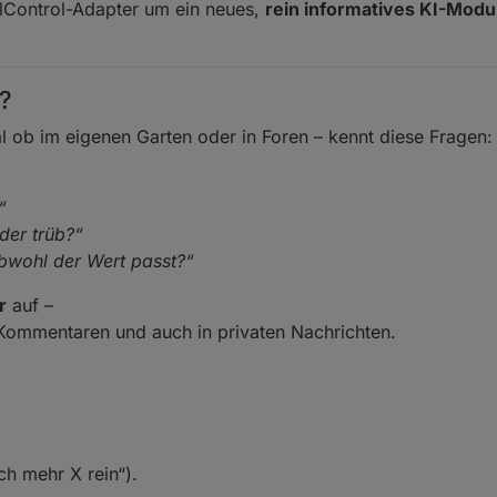
lControl-Adapter um ein neues,
rein informatives KI-Modu
?
al ob im eigenen Garten oder in Foren – kennt diese Fragen:
“
der trüb?“
bwohl der Wert passt?“
r
auf –
Kommentaren und auch in privaten Nachrichten.
ch mehr X rein“).