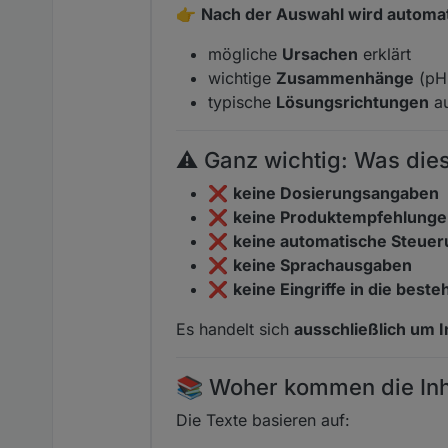
👉
Nach der Auswahl wird automati
mögliche
Ursachen
erklärt
wichtige
Zusammenhänge
(pH 
typische
Lösungsrichtungen
au
⚠️ Ganz wichtig: Was die
❌
keine Dosierungsangaben
❌
keine Produktempfehlung
❌
keine automatische Steue
❌
keine Sprachausgaben
❌
keine Eingriffe in die best
Es handelt sich
ausschließlich um 
📚 Woher kommen die Inh
Die Texte basieren auf: