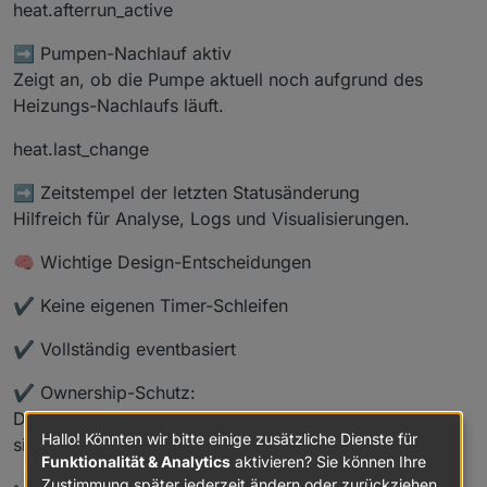
heat.afterrun_active
➡️ Pumpen-Nachlauf aktiv
Zeigt an, ob die Pumpe aktuell noch aufgrund des
Heizungs-Nachlaufs läuft.
heat.last_change
➡️ Zeitstempel der letzten Statusänderung
Hilfreich für Analyse, Logs und Visualisierungen.
🧠 Wichtige Design-Entscheidungen
✔️ Keine eigenen Timer-Schleifen
✔️ Vollständig eventbasiert
✔️ Ownership-Schutz:
Die Pumpe wird nur dann wieder ausgeschaltet, wenn
Hallo! Könnten wir bitte einige zusätzliche Dienste für
sie zuvor vom HeatHelper selbst eingeschaltet wurde.
Funktionalität & Analytics
aktivieren? Sie können Ihre
Zustimmung später jederzeit ändern oder zurückziehen.