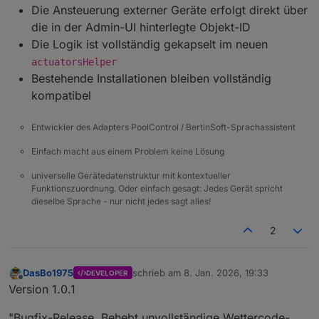
Die Ansteuerung externer Geräte erfolgt direkt über
die in der Admin-UI hinterlegte Objekt-ID
Die Logik ist vollständig gekapselt im neuen
actuatorsHelper
Bestehende Installationen bleiben vollständig
kompatibel
Entwickler des Adapters PoolControl / BertinSoft-Sprachassistent
Einfach macht aus einem Problem keine Lösung
universelle Gerätedatenstruktur mit kontextueller
Funktionszuordnung. Oder einfach gesagt: Jedes Gerät spricht
dieselbe Sprache - nur nicht jedes sagt alles!
2
DasBo1975
schrieb am
8. Jan. 2026, 19:33
DEVELOPER
zuletzt editiert von
Offline
Version 1.0.1
"Bugfix-Release. Behebt unvollständige Wettercode-