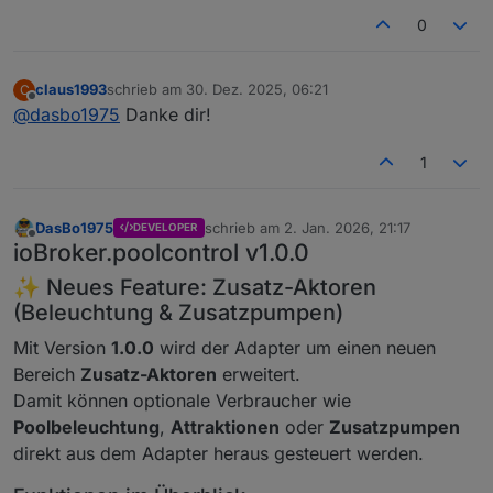
0
claus1993
schrieb am
30. Dez. 2025, 06:21
C
zuletzt editiert von
Offline
@
dasbo1975
Danke dir!
1
DasBo1975
schrieb am
2. Jan. 2026, 21:17
DEVELOPER
zuletzt editiert von
Offline
ioBroker.poolcontrol v1.0.0
✨ Neues Feature: Zusatz-Aktoren
(Beleuchtung & Zusatzpumpen)
Mit Version
1.0.0
wird der Adapter um einen neuen
Bereich
Zusatz-Aktoren
erweitert.
Damit können optionale Verbraucher wie
Poolbeleuchtung
,
Attraktionen
oder
Zusatzpumpen
direkt aus dem Adapter heraus gesteuert werden.