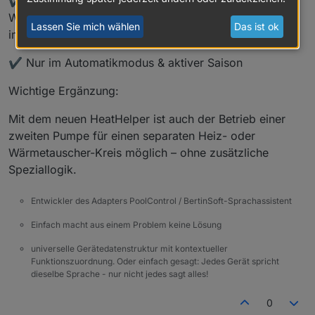
✔️ Vorrangschaltung:
Wartungsmodus blockiert die Heizungssteuerung
Lassen Sie mich wählen
Das ist ok
immer.
✔️ Nur im Automatikmodus & aktiver Saison
Wichtige Ergänzung:
Mit dem neuen HeatHelper ist auch der Betrieb einer
zweiten Pumpe für einen separaten Heiz- oder
Wärmetauscher-Kreis möglich – ohne zusätzliche
Speziallogik.
Entwickler des Adapters PoolControl / BertinSoft-Sprachassistent
Einfach macht aus einem Problem keine Lösung
universelle Gerätedatenstruktur mit kontextueller
Funktionszuordnung. Oder einfach gesagt: Jedes Gerät spricht
dieselbe Sprache - nur nicht jedes sagt alles!
0