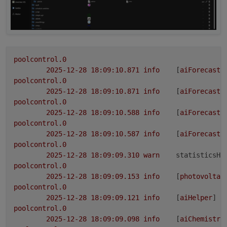
true → Heizungslogik arbeitet
heat.control_type
false → Heizungslogik komplett deaktiviert
➡️ Art der Heizungsansteuerung
poolcontrol.0
socket → schaltbare Steckdose
2025-12-28 18:09:10.871	
info
	[
aiForecastH
heat.control_object_id
boolean → boolescher Steuer-State
poolcontrol.0
2025-12-28 18:09:10.871	
info
	[
aiForecastH
➡️ Objekt-ID der Heizung / Wärmepumpe
Hier wird die externe Objekt-ID eingetragen, die
poolcontrol.0
geschaltet werden soll
heat.target_temperature
2025-12-28 18:09:10.588	
info
	[
aiForecastH
(z. B. Steckdose, Relais, Heizungsfreigabe).
poolcontrol.0
➡️ Zieltemperatur des Pools
2025-12-28 18:09:10.587	
info
	[
aiForecastH
Solange die Pooltemperatur unterhalb dieses
poolcontrol.0
Wertes liegt, wird geheizt.
heat.max_temperature
2025-12-28 18:09:09.310	
warn
statisticsHe
poolcontrol.0
➡️ Maximale Pooltemperatur
2025-12-28 18:09:09.153	
info
	[
photovoltai
(Sicherheitsabschaltung)
poolcontrol.0
Wird dieser Wert erreicht oder überschritten, wird
heat.pump_afterrun_minutes
2025-12-28 18:09:09.121	
info
	[
aiHelper
] 
I
die Heizung sofort deaktiviert – unabhängig von
anderen Bedingungen.
poolcontrol.0
➡️ Pumpen-Nachlaufzeit nach Heizende
Legt fest, wie lange die Pumpe nach dem
2025-12-28 18:09:09.098	
info
	[
aiChemistry