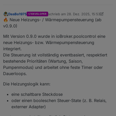
DasBo1975
schrieb am
28. Dez. 2025, 15:53
DEVELOPER
zuletzt editiert von DasBo1975
Offline
🔥 Neue Heizungs- / Wärmepumpensteuerung (ab
v0.9.0)
Mit Version 0.9.0 wurde in ioBroker.poolcontrol eine
neue Heizungs- bzw. Wärmepumpensteuerung
integriert.
Die Steuerung ist vollständig eventbasiert, respektiert
bestehende Prioritäten (Wartung, Saison,
Pumpenmodus) und arbeitet ohne feste Timer oder
Dauerloops.
Die Heizungslogik kann:
eine schaltbare Steckdose
oder einen booleschen Steuer-State (z. B. Relais,
externer Adapter)