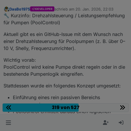
DasBo1975
schrieb am
20. Jan. 2026, 22:03
DEVELOPER
zuletzt editiert von
Offline
🔧 Kurzinfo: Drehzahlsteuerung / Leistungsempfehlung
für Pumpen (PoolControl)
Aktuell gibt es ein GitHub-Issue mit dem Wunsch nach
einer Drehzahlsteuerung für Poolpumpen (z. B. über 0–
10 V, Shelly, Frequenzumrichter).
Wichtig vorab:
PoolControl wird keine Pumpe direkt regeln oder in die
bestehende Pumpenlogik eingreifen.
Stattdessen wurde ein folgendes Konzept umgesetzt:
Einführung eines rein passiven Bereichs
pump.speed
319 von 527
PoolControl ermittelt daraus einen logischen
Leistungszustand der laufenden Pumpe:
off, frost, low, normal, high, boost