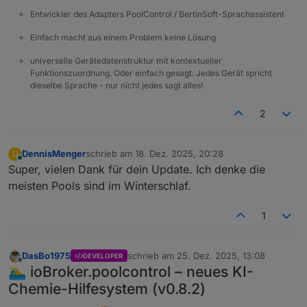
Entwickler des Adapters PoolControl / BertinSoft-Sprachassistent
Einfach macht aus einem Problem keine Lösung
universelle Gerätedatenstruktur mit kontextueller
Funktionszuordnung. Oder einfach gesagt: Jedes Gerät spricht
dieselbe Sprache - nur nicht jedes sagt alles!
2
DennisMenger
schrieb am
18. Dez. 2025, 20:28
D
zuletzt editiert von
Online
Super, vielen Dank für dein Update. Ich denke die
meisten Pools sind im Winterschlaf.
1
DasBo1975
schrieb am
25. Dez. 2025, 13:08
DEVELOPER
zuletzt editiert von
Offline
🏊‍♂️ ioBroker.poolcontrol – neues KI-
Chemie-Hilfesystem (v0.8.2)