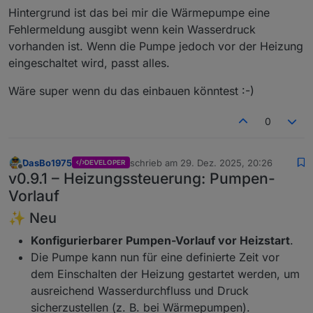
	2025-12-28 18:09:08.939	info	[pumpHelpe
Hintergrund ist das bei mir die Wärmepumpe eine
poolcontrol.0

Fehlermeldung ausgibt wenn kein Wasserdruck
	2025-12-28 18:09:08.938	info	[pumpHelpe
vorhanden ist. Wenn die Pumpe jedoch vor der Heizung
poolcontrol.0

eingeschaltet wird, passt alles.
	2025-12-28 18:09:08.937	info	[pumpHelpe
poolcontrol.0

Wäre super wenn du das einbauen könntest :-)
	2025-12-28 18:09:08.931	info	[migration
poolcontrol.0

	2025-12-28 18:09:08.784	info	[migration
0
poolcontrol.0

	2025-12-28 18:09:08.372	info	[createPhot
poolcontrol.0

DasBo1975
schrieb am
29. Dez. 2025, 20:26
DEVELOPER
zuletzt editiert von
	2025-12-28 18:09:08.208	info	Adapter 
Offline
v0.9.1 – Heizungssteuerung: Pumpen-
poolcontrol.0

Vorlauf
	2025-12-28 18:09:08.200	info	starting. Ver
poolcontrol.0

✨ Neu
	2025-12-28 18:09:03.127	info	termina
poolcontrol.0

Konfigurierbarer Pumpen-Vorlauf vor Heizstart
.
	2025-12-28 18:09:03.127	info	termina
Die Pumpe kann nun für eine definierte Zeit vor
poolcontrol.0

dem Einschalten der Heizung gestartet werden, um
	2025-12-28 18:09:02.620	info	Terminated 
poolcontrol.0

ausreichend Wasserdurchfluss und Druck
	2025-12-28 18:09:02.620	info	termina
sicherzustellen (z. B. bei Wärmepumpen).