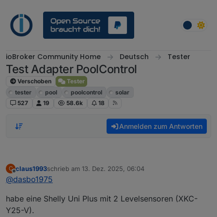
Weiter zum Inhalt
ioBroker Community Home
Deutsch
Tester
Test Adapter PoolControl
Verschoben
Tester
tester
pool
poolcontrol
solar
527
19
58.6k
18
Anmelden zum Antworten
claus1993
schrieb am
13. Dez. 2025, 06:04
C
zuletzt editiert von
Offline
@
dasbo1975
habe eine Shelly Uni Plus mit 2 Levelsensoren (XKC-
Y25-V).