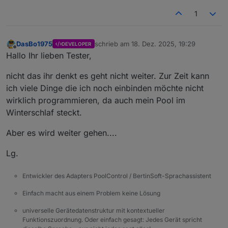
1
DasBo1975
schrieb am
18. Dez. 2025, 19:29
DEVELOPER
zuletzt editiert von
Offline
Hallo Ihr lieben Tester,
nicht das ihr denkt es geht nicht weiter. Zur Zeit kann
ich viele Dinge die ich noch einbinden möchte nicht
wirklich programmieren, da auch mein Pool im
Winterschlaf steckt.
Aber es wird weiter gehen....
Lg.
Entwickler des Adapters PoolControl / BertinSoft-Sprachassistent
Einfach macht aus einem Problem keine Lösung
universelle Gerätedatenstruktur mit kontextueller
Funktionszuordnung. Oder einfach gesagt: Jedes Gerät spricht