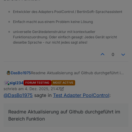
Entwickler des Adapters PoolControl / BertinSoft-Sprachassistent
Einfach macht aus einem Problem keine Lösung
universelle Gerätedatenstruktur mit kontextueller
Funktionszuordnung. Oder einfach gesagt: Jedes Gerät spricht
dieselbe Sprache - nur nicht jedes sagt alles!
0
DasBo1975
Readme Aktualisierung auf Github durchgeführt im
Bereich Funktion
sigi234
FORUM TESTING
MOST ACTIVE
Online
schrieb am
4. Dez. 2025, 21:47
zuletzt editiert von sigi234
12. Apr. 2025, 22:54
@
DasBo1975
sagte in
Test Adapter PoolControl
:
Readme Aktualisierung auf Github durchgeführt im
Bereich Funktion