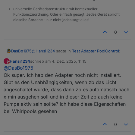
universelle Gerätedatenstruktur mit kontextueller
Funktionszuordnung. Oder einfach gesagt: Jedes Gerät spricht
dieselbe Sprache - nur nicht jedes sagt alles!
0
@
Hansi1234
sagte in
Test Adapter PoolControl
:
DasBo1975
Hansi1234
schrieb am
4. Dez. 2025, 11:15
H
zuletzt editiert von
Nicht stören
@
DasBo1975
Ist eigentlich die Auflistung an Features auf
der GitHub Seite aktuell? Ich hab ein paar
Ok super. Ich hab den Adapter noch nicht installiert.
Hallo. Ideen und Anregung am besten hier im
Ideen, welche da z.B. nicht aufgeführt sind.
Gibt es den Unabhängigkeiten, wenn zb das Licht
Forum posten. Unabhängig davon, wie aktuell die
angeschaltet wurde, dass dann zb es automatisch nach
Auflistung auf github ist. Geht hab selber ist aber
auf einem relativ aktuellem Stand.
x min ausgehen soll und in dieser Zeit zb auch keine
Pumpe aktiv sein sollte? Ich habe diese Eigenschaften
bei Whirlpools gesehen
0