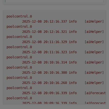
Info/Debug)
Wenn jemand die neuen Funktionen testet, freue
(
ai.enabled
)
Interne Optimierungen in mehreren Helpern
ich mich sehr über Feedback – das KI-System wird
Einzelne AI-Funktionen separat schaltbar
ab jetzt Stück für Stück erweitert. 🙂
(
ai.weather.switches.*
)
poolcontrol.0
2025-12-08 20:12:16.337	
info
	[
aiHelper
] 
N
poolcontrol.0
2025-12-08 20:12:16.321	
info
	[
aiHelper
] 
N
poolcontrol.0
2025-12-08 20:11:16.329	
info
	[
aiHelper
] 
N
poolcontrol.0
2025-12-08 20:11:16.323	
info
	[
aiHelper
] 
N
poolcontrol.0
2025-12-08 20:10:16.314	
info
	[
aiHelper
] 
N
poolcontrol.0
2025-12-08 20:10:16.300	
info
	[
aiHelper
] 
N
poolcontrol.0
2025-12-08 20:10:16.260	
info
	[
aiHelper
] 
N
poolcontrol.0
2025-12-08 20:09:16.339	
info
	[
aiForecastH
poolcontrol.0
2025-12-08 20:09:16.339	
info
	[
aiForecastH
poolcontrol.0