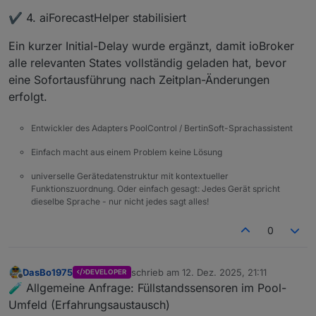
2025-12-08 20:09:15.262	
info
Adapter
gest
✔️ 4. aiForecastHelper stabilisiert
poolcontrol.0
2025-12-08 20:09:15.253	
info
starting.
Ve
Ein kurzer Initial-Delay wurde ergänzt, damit ioBroker
alle relevanten States vollständig geladen hat, bevor
eine Sofortausführung nach Zeitplan-Änderungen
erfolgt.
Entwickler des Adapters PoolControl / BertinSoft-Sprachassistent
Einfach macht aus einem Problem keine Lösung
universelle Gerätedatenstruktur mit kontextueller
Funktionszuordnung. Oder einfach gesagt: Jedes Gerät spricht
dieselbe Sprache - nur nicht jedes sagt alles!
0
DasBo1975
schrieb am
12. Dez. 2025, 21:11
DEVELOPER
zuletzt editiert von
Offline
🧪 Allgemeine Anfrage: Füllstandssensoren im Pool-
Umfeld (Erfahrungsaustausch)