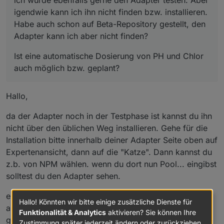
ich würde ebenfalls gerne den Adapter testen. Aber
igendwie kann ich ihn nicht finden bzw. installieren.
Habe auch schon auf Beta-Repository gestellt, den
Adapter kann ich aber nicht finden?
Ist eine automatische Dosierung von PH und Chlor
auch möglich bzw. geplant?
Hallo,
da der Adapter noch in der Testphase ist kannst du ihn
nicht über den üblichen Weg installieren. Gehe für die
Installation bitte innerhalb deiner Adapter Seite oben auf
Expertenansicht, dann auf die "Katze". Dann kannst du
z.b. von NPM wählen. wenn du dort nun Pool... eingibst
solltest du den Adapter sehen.
eine automatische Dosierung ist in späteren Versionen
Hallo! Könnten wir bitte einige zusätzliche Dienste für
angedacht. Aber zur Zeit geht es erstmal um die
Funktionalität & Analytics
aktivieren? Sie können Ihre
grundlegende Steuerung.
Zustimmung später jederzeit ändern oder zurückziehen.