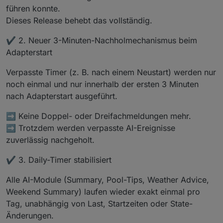
poolcontrol.0
führen konnte.
2025-12-08 20:09:15.972	
info
	[
photovoltai
Dieses Release behebt das vollständig.
poolcontrol.0
2025-12-08 20:09:15.971	
info
	[
photovoltai
✔️ 2. Neuer 3-Minuten-Nachholmechanismus beim
poolcontrol.0
Adapterstart
2025-12-08 20:09:15.970	
info
	[
pumpHelper4
poolcontrol.0
Verpasste Timer (z. B. nach einem Neustart) werden nur
2025-12-08 20:09:15.970	
info
	[
pumpHelper4
noch einmal und nur innerhalb der ersten 3 Minuten
poolcontrol.0
nach Adapterstart ausgeführt.
2025-12-08 20:09:15.970	
info
	[
pumpHelper3
poolcontrol.0
➡️ Keine Doppel- oder Dreifachmeldungen mehr.
2025-12-08 20:09:15.970	
info
	[
pumpHelper3
➡️ Trotzdem werden verpasste AI-Ereignisse
poolcontrol.0
zuverlässig nachgeholt.
2025-12-08 20:09:15.969	
info
	[
pumpHelper2
poolcontrol.0
✔️ 3. Daily-Timer stabilisiert
2025-12-08 20:09:15.967	
info
	[
migrationHe
poolcontrol.0
Alle AI-Module (Summary, Pool-Tips, Weather Advice,
2025-12-08 20:09:15.760	
info
	[
migrationHe
Weekend Summary) laufen wieder exakt einmal pro
poolcontrol.0
Tag, unabhängig von Last, Startzeiten oder State-
2025-12-08 20:09:15.365	
info
	[
createPhoto
poolcontrol.0
Änderungen.