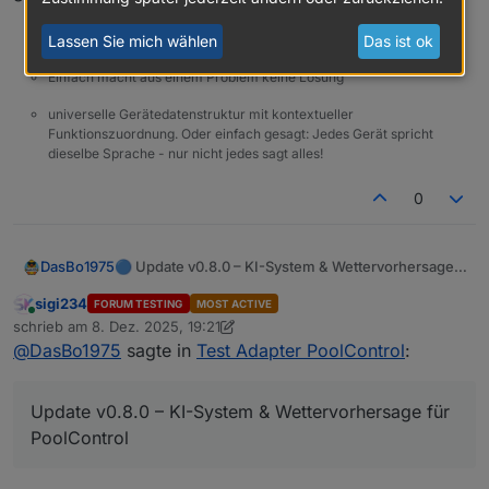
Entwickler des Adapters PoolControl / BertinSoft-Sprachassistent
Lassen Sie mich wählen
Das ist ok
Einfach macht aus einem Problem keine Lösung
universelle Gerätedatenstruktur mit kontextueller
Funktionszuordnung. Oder einfach gesagt: Jedes Gerät spricht
dieselbe Sprache - nur nicht jedes sagt alles!
0
🔵 Update v0.8.0 – KI-System & Wettervorhersage
DasBo1975
für PoolControl
Mit Version
0.8.0
erhält PoolControl sein erstes
sigi234
FORUM TESTING
MOST ACTIVE
vollständig integriertes
KI-System
.
Online
schrieb am
8. Dez. 2025, 19:21
zuletzt editiert von sigi234
12. Aug. 2025, 20:25
Dieses KI-System besteht
derzeit
aus zwei
aiHelper
(Wetterhinweise,
@
DasBo1975
sagte in
Test Adapter PoolControl
:
Modulen:
Das System wird in zukünftigen Versionen weiter
Tageszusammenfassung, Pooltipps,
ausgebaut und um zusätzliche KI-Funktionen
Wochenendberichte)
erweitert.
aiForecastHelper
(Vorhersage für morgen)
Update v0.8.0 – KI-System & Wettervorhersage für
PoolControl
🧠 Neue KI-Funktionen (Stand v0.8.0)
Automatische Erzeugung von:
Wetterhinweisen (Open-Meteo)