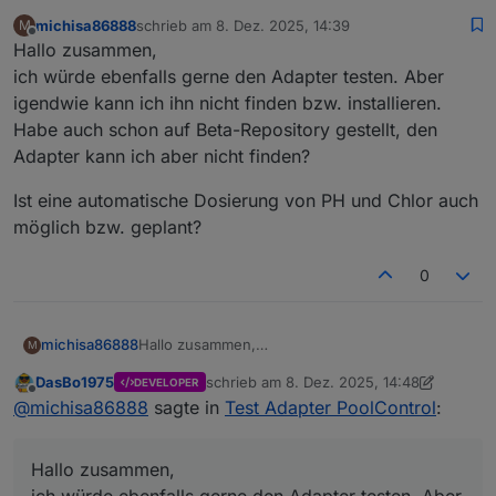
michisa86888
schrieb am
8. Dez. 2025, 14:39
M
zuletzt editiert von
Offline
Hallo zusammen,
ich würde ebenfalls gerne den Adapter testen. Aber
igendwie kann ich ihn nicht finden bzw. installieren.
Habe auch schon auf Beta-Repository gestellt, den
Adapter kann ich aber nicht finden?
Ist eine automatische Dosierung von PH und Chlor auch
möglich bzw. geplant?
0
Hallo zusammen,
michisa86888
M
ich würde ebenfalls gerne den Adapter testen.
DasBo1975
schrieb am
8. Dez. 2025, 14:48
DEVELOPER
Aber igendwie kann ich ihn nicht finden bzw.
Ist eine automatische Dosierung von PH und
zuletzt editiert von DasBo1975
12. Aug. 20
Offline
@
michisa86888
sagte in
Test Adapter PoolControl
:
installieren. Habe auch schon auf Beta-
Chlor auch möglich bzw. geplant?
Repository gestellt, den Adapter kann ich aber
nicht finden?
Hallo zusammen,