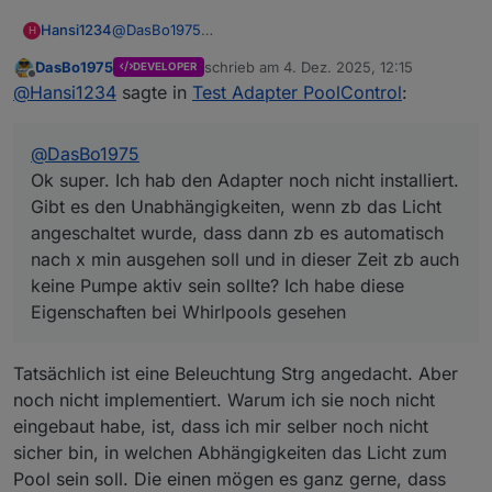
Hansi1234
@
DasBo1975
H
Ok super. Ich hab den Adapter noch nicht installiert.
DasBo1975
schrieb am
4. Dez. 2025, 12:15
DEVELOPER
Gibt es den Unabhängigkeiten, wenn zb das Licht
zuletzt editiert von
Offline
@
Hansi1234
sagte in
Test Adapter PoolControl
:
angeschaltet wurde, dass dann zb es automatisch
nach x min ausgehen soll und in dieser Zeit zb auch
keine Pumpe aktiv sein sollte? Ich habe diese
@
DasBo1975
Eigenschaften bei Whirlpools gesehen
Ok super. Ich hab den Adapter noch nicht installiert.
Gibt es den Unabhängigkeiten, wenn zb das Licht
angeschaltet wurde, dass dann zb es automatisch
nach x min ausgehen soll und in dieser Zeit zb auch
keine Pumpe aktiv sein sollte? Ich habe diese
Eigenschaften bei Whirlpools gesehen
Tatsächlich ist eine Beleuchtung Strg angedacht. Aber
noch nicht implementiert. Warum ich sie noch nicht
eingebaut habe, ist, dass ich mir selber noch nicht
sicher bin, in welchen Abhängigkeiten das Licht zum
Pool sein soll. Die einen mögen es ganz gerne, dass