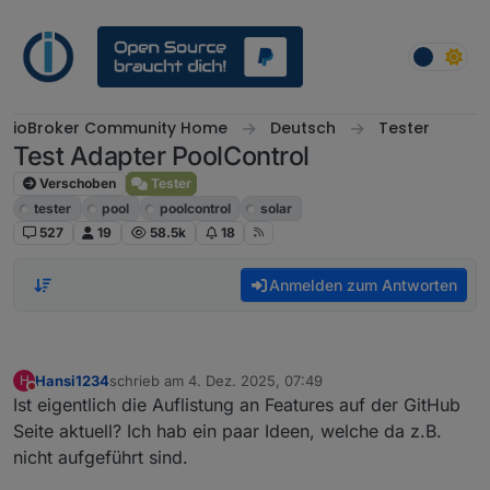
Weiter zum Inhalt
ioBroker Community Home
Deutsch
Tester
Test Adapter PoolControl
Verschoben
Tester
tester
pool
poolcontrol
solar
527
19
58.5k
18
Anmelden zum Antworten
Hansi1234
schrieb am
4. Dez. 2025, 07:49
H
zuletzt editiert von
Nicht stören
Ist eigentlich die Auflistung an Features auf der GitHub
Seite aktuell? Ich hab ein paar Ideen, welche da z.B.
nicht aufgeführt sind.