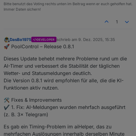
Bitte benutzt das Voting rechts unten im Beitrag wenn er euch geholfen hat.
2025-12-08 20:09:16.165	
info
	[
photovoltai
Immer Daten sichern!
poolcontrol.0
2025-12-08 20:09:16.133	
info
	[
aiHelper
] 
I
1
poolcontrol.0
2025-12-08 20:09:16.086	
info
	[
aiForecastH
poolcontrol.0
DasBo1975
schrieb am
9. Dez. 2025, 15:35
DEVELOPER
zuletzt editiert von
2025-12-08 20:09:16.085	
info
	[
aiForecastH
Offline
🚀 PoolControl – Release 0.8.1
poolcontrol.0
2025-12-08 20:09:16.085	
info
	[
pumpHelper2
Dieses Update behebt mehrere Probleme rund um die
poolcontrol.0
AI-Timer und verbessert die Stabilität der täglichen
2025-12-08 20:09:16.077	
info
	[
aiForecastH
Wetter- und Statusmeldungen deutlich.
poolcontrol.0
Die Version 0.8.1 wird empfohlen für alle, die die KI-
2025-12-08 20:09:16.044	
info
	[
aiHelper
] 
K
Funktionen aktiv nutzen.
poolcontrol.0
2025-12-08 20:09:15.974	
info
	[
controlHelp
🛠️ Fixes & Improvements
poolcontrol.0
✔️ 1. Fix: AI-Meldungen wurden mehrfach ausgeführt
2025-12-08 20:09:15.974	
info
	[
controlHelp
poolcontrol.0
(z. B. 3× Telegram)
2025-12-08 20:09:15.972	
info
	[
aiForecastH
Es gab ein Timing-Problem im aiHelper, das zu
poolcontrol.0
2025-12-08 20:09:15.972	
info
	[
aiHelper
] 
I
mehrfachen Auslösungen innerhalb derselben Minute