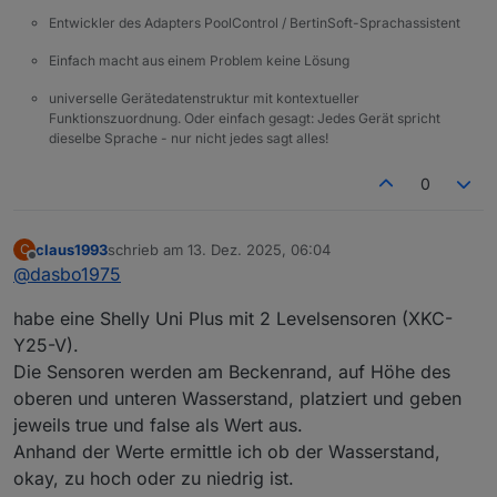
Entwickler des Adapters PoolControl / BertinSoft-Sprachassistent
Einfach macht aus einem Problem keine Lösung
universelle Gerätedatenstruktur mit kontextueller
Funktionszuordnung. Oder einfach gesagt: Jedes Gerät spricht
dieselbe Sprache - nur nicht jedes sagt alles!
0
claus1993
schrieb am
13. Dez. 2025, 06:04
C
zuletzt editiert von
Offline
@
dasbo1975
habe eine Shelly Uni Plus mit 2 Levelsensoren (XKC-
Y25-V).
Die Sensoren werden am Beckenrand, auf Höhe des
oberen und unteren Wasserstand, platziert und geben
jeweils true und false als Wert aus.
Anhand der Werte ermittle ich ob der Wasserstand,
okay, zu hoch oder zu niedrig ist.