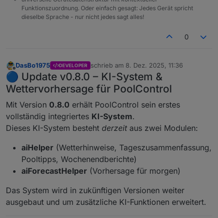
Funktionszuordnung. Oder einfach gesagt: Jedes Gerät spricht
dieselbe Sprache - nur nicht jedes sagt alles!
0
DasBo1975
schrieb am
8. Dez. 2025, 11:36
DEVELOPER
zuletzt editiert von
Offline
🔵 Update v0.8.0 – KI-System &
Wettervorhersage für PoolControl
Mit Version
0.8.0
erhält PoolControl sein erstes
vollständig integriertes
KI-System
.
Dieses KI-System besteht
derzeit
aus zwei Modulen:
aiHelper
(Wetterhinweise, Tageszusammenfassung,
Pooltipps, Wochenendberichte)
aiForecastHelper
(Vorhersage für morgen)
Das System wird in zukünftigen Versionen weiter
ausgebaut und um zusätzliche KI-Funktionen erweitert.