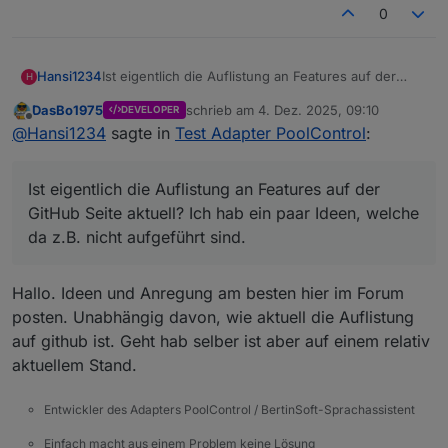
0
Hansi1234
Ist eigentlich die Auflistung an Features auf der
H
GitHub Seite aktuell? Ich hab ein paar Ideen, welche
DasBo1975
schrieb am
4. Dez. 2025, 09:10
DEVELOPER
da z.B. nicht aufgeführt sind.
zuletzt editiert von
Offline
@
Hansi1234
sagte in
Test Adapter PoolControl
:
Ist eigentlich die Auflistung an Features auf der
GitHub Seite aktuell? Ich hab ein paar Ideen, welche
da z.B. nicht aufgeführt sind.
Hallo. Ideen und Anregung am besten hier im Forum
posten. Unabhängig davon, wie aktuell die Auflistung
auf github ist. Geht hab selber ist aber auf einem relativ
aktuellem Stand.
Entwickler des Adapters PoolControl / BertinSoft-Sprachassistent
Einfach macht aus einem Problem keine Lösung