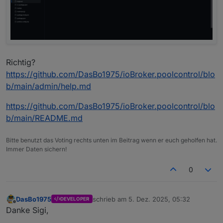
Richtig?
https://github.com/DasBo1975/ioBroker.poolcontrol/blo
b/main/admin/help.md
https://github.com/DasBo1975/ioBroker.poolcontrol/blo
b/main/README.md
Bitte benutzt das Voting rechts unten im Beitrag wenn er euch geholfen hat.
Immer Daten sichern!
0
DasBo1975
schrieb am
5. Dez. 2025, 05:32
DEVELOPER
zuletzt editiert von
Offline
Danke Sigi,