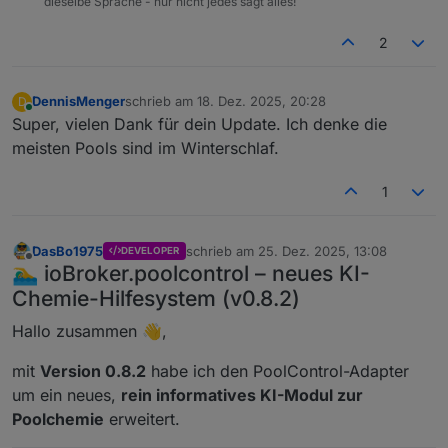
dieselbe Sprache - nur nicht jedes sagt alles!
2
DennisMenger
schrieb am
18. Dez. 2025, 20:28
D
zuletzt editiert von
Online
Super, vielen Dank für dein Update. Ich denke die
meisten Pools sind im Winterschlaf.
1
DasBo1975
schrieb am
25. Dez. 2025, 13:08
DEVELOPER
zuletzt editiert von
Offline
🏊‍♂️ ioBroker.poolcontrol – neues KI-
Chemie-Hilfesystem (v0.8.2)
Hallo zusammen 👋,
mit
Version 0.8.2
habe ich den PoolControl-Adapter
um ein neues,
rein informatives KI-Modul zur
Poolchemie
erweitert.