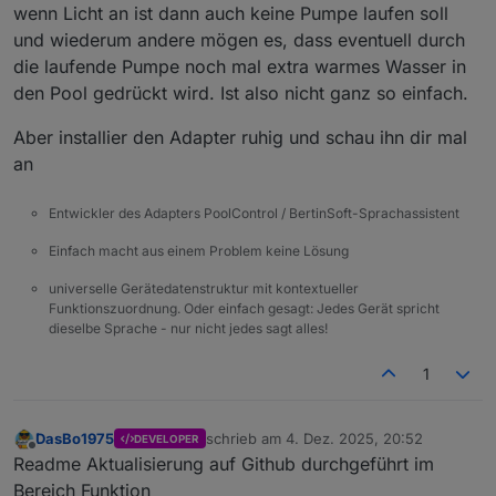
wenn Licht an ist dann auch keine Pumpe laufen soll
und wiederum andere mögen es, dass eventuell durch
die laufende Pumpe noch mal extra warmes Wasser in
den Pool gedrückt wird. Ist also nicht ganz so einfach.
Aber installier den Adapter ruhig und schau ihn dir mal
an
Entwickler des Adapters PoolControl / BertinSoft-Sprachassistent
Einfach macht aus einem Problem keine Lösung
universelle Gerätedatenstruktur mit kontextueller
Funktionszuordnung. Oder einfach gesagt: Jedes Gerät spricht
dieselbe Sprache - nur nicht jedes sagt alles!
1
DasBo1975
schrieb am
4. Dez. 2025, 20:52
DEVELOPER
zuletzt editiert von
Offline
Readme Aktualisierung auf Github durchgeführt im
Bereich Funktion