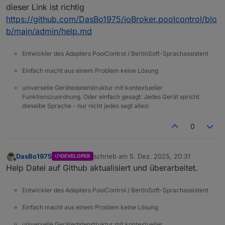
dieser Link ist richtig
https://github.com/DasBo1975/ioBroker.poolcontrol/blo
b/main/admin/help.md
Entwickler des Adapters PoolControl / BertinSoft-Sprachassistent
Einfach macht aus einem Problem keine Lösung
universelle Gerätedatenstruktur mit kontextueller
Funktionszuordnung. Oder einfach gesagt: Jedes Gerät spricht
dieselbe Sprache - nur nicht jedes sagt alles!
0
DasBo1975
schrieb am
5. Dez. 2025, 20:31
DEVELOPER
zuletzt editiert von
Offline
Help Datei auf Github aktualisiert und überarbeitet.
Entwickler des Adapters PoolControl / BertinSoft-Sprachassistent
Einfach macht aus einem Problem keine Lösung
universelle Gerätedatenstruktur mit kontextueller