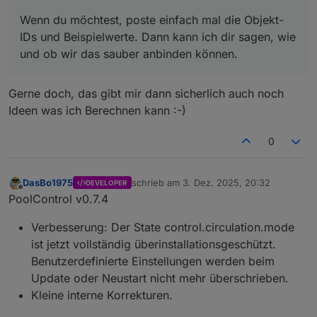
Wenn du möchtest, poste einfach mal die Objekt-
IDs und Beispielwerte. Dann kann ich dir sagen, wie
und ob wir das sauber anbinden können.
Gerne doch, das gibt mir dann sicherlich auch noch
Ideen was ich Berechnen kann :-)
0
DasBo1975
schrieb am
3. Dez. 2025, 20:32
DEVELOPER
zuletzt editiert von
Offline
PoolControl v0.7.4
Verbesserung: Der State control.circulation.mode
ist jetzt vollständig überinstallationsgeschützt.
Benutzerdefinierte Einstellungen werden beim
Update oder Neustart nicht mehr überschrieben.
Kleine interne Korrekturen.