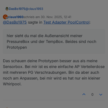
@
claus1993
DasBo1975
claus1993
schrieb am
30. Nov. 2025, 12:41
C
hier sieht du mal die Außenansicht meiner
zuletzt editiert von
Offline
@
DasBo1975
sagte in
Test Adapter PoolControl
:
PressureBox und der TempBox. Beides sind noch
Prototypen
hier sieht du mal die Außenansicht meiner
PressureBox und der TempBox. Beides sind noch
Prototypen
Das schauen deine Prototypen besser aus als meine
Sensorbox. Bei mir ist es eine einfache AP Verteilerdose
mit mehreren PG Verschraubungen. Bin da aber auch
noch am Anpassen, bei mir wird es hat nur ein kleiner
Whirlpool.
0