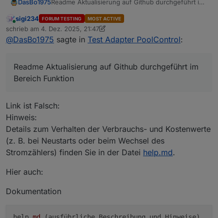
DasBo1975
Readme Aktualisierung auf Github durchgeführt im
Bereich Funktion
sigi234
FORUM TESTING
MOST ACTIVE
Online
schrieb am
4. Dez. 2025, 21:47
zuletzt editiert von sigi234
12. Apr. 2025, 22:54
@
DasBo1975
sagte in
Test Adapter PoolControl
:
Readme Aktualisierung auf Github durchgeführt im
Bereich Funktion
Link ist Falsch:
Hinweis:
Details zum Verhalten der Verbrauchs- und Kostenwerte
(z. B. bei Neustarts oder beim Wechsel des
Stromzählers) finden Sie in der Datei
help.md
.
Hier auch:
Dokumentation
help
.md