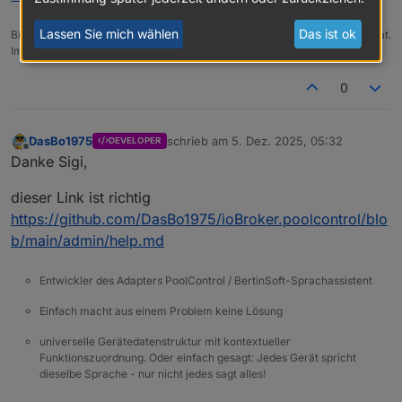
Lassen Sie mich wählen
Das ist ok
Bitte benutzt das Voting rechts unten im Beitrag wenn er euch geholfen hat.
Immer Daten sichern!
0
DasBo1975
schrieb am
5. Dez. 2025, 05:32
DEVELOPER
zuletzt editiert von
Offline
Danke Sigi,
dieser Link ist richtig
https://github.com/DasBo1975/ioBroker.poolcontrol/blo
b/main/admin/help.md
Entwickler des Adapters PoolControl / BertinSoft-Sprachassistent
Einfach macht aus einem Problem keine Lösung
universelle Gerätedatenstruktur mit kontextueller
Funktionszuordnung. Oder einfach gesagt: Jedes Gerät spricht
dieselbe Sprache - nur nicht jedes sagt alles!