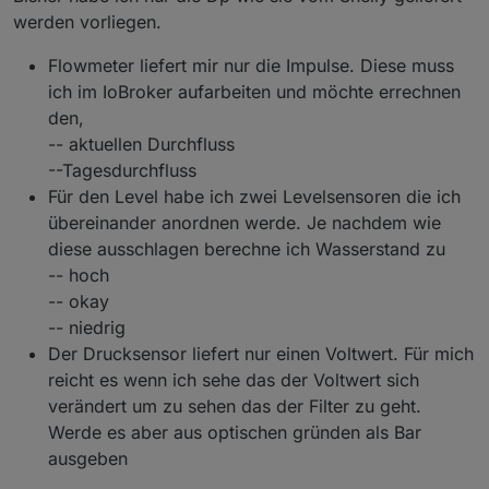
Levelsensoren. Den Rest habe ich, so wie bei
ich von dir ein paar Infos:
im ioBroker ankommen.
Was liefern die Level-Sensoren genau (0/1
werden vorliegen.
dir es umgesetzt, ist geplant.
oder etwas anderes)?
Level:
Wie liefert dein Flowmeter die Werte
Für die Zukunft ist sowieso eine eigene „LevelBox“
Flowmeter liefert mir nur die Impulse. Diese muss
Vielleicht kannst du ja noch den Flowmeter
(Impulszähler, l/min, l/h)?
geplant (Ultraschall + Prozentwert). Deine digitalen
Flow:
ich im IoBroker aufarbeiten und möchte errechnen
und den Füllstand bei dir inkludieren :-)
Sensoren wären dann eine vereinfachte Variante –
Ein echter Flow-Wert wäre extrem hilfreich für
den,
technisch machbar, aber erst integrierbar, wenn wir
Pumpenüberwachung und Diagnose. Aber auch
Wenn du möchtest, poste einfach mal die Objekt-
sehen, wie die Datenpunkte aussehen.
hier hängt alles davon ab, wie der Shelly den
IDs und Beispielwerte. Dann kann ich dir sagen,
-- aktuellen Durchfluss
Impulswert bzw. Durchfluss liefert.
wie und ob wir das sauber anbinden können.
Danke dir für deine Ideen – finde ich spannend!
--Tagesdurchfluss
Für den Level habe ich zwei Levelsensoren die ich
übereinander anordnen werde. Je nachdem wie
diese ausschlagen berechne ich Wasserstand zu
-- hoch
-- okay
-- niedrig
Der Drucksensor liefert nur einen Voltwert. Für mich
reicht es wenn ich sehe das der Voltwert sich
verändert um zu sehen das der Filter zu geht.
Werde es aber aus optischen gründen als Bar
ausgeben