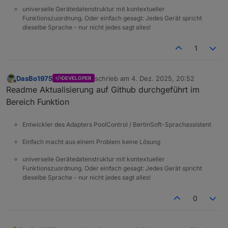
universelle Gerätedatenstruktur mit kontextueller
Funktionszuordnung. Oder einfach gesagt: Jedes Gerät spricht
dieselbe Sprache - nur nicht jedes sagt alles!
1
DasBo1975
schrieb am
4. Dez. 2025, 20:52
DEVELOPER
zuletzt editiert von
Offline
Readme Aktualisierung auf Github durchgeführt im
Bereich Funktion
Entwickler des Adapters PoolControl / BertinSoft-Sprachassistent
Einfach macht aus einem Problem keine Lösung
universelle Gerätedatenstruktur mit kontextueller
Funktionszuordnung. Oder einfach gesagt: Jedes Gerät spricht
dieselbe Sprache - nur nicht jedes sagt alles!
0