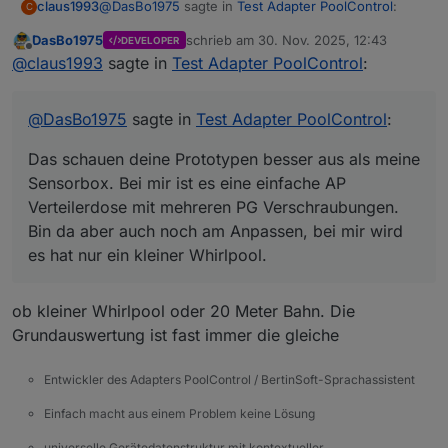
@
DasBo1975
sagte in
Test Adapter PoolControl
:
claus1993
C
DasBo1975
schrieb am
30. Nov. 2025, 12:43
DEVELOPER
zuletzt editiert von
Offline
hier sieht du mal die Außenansicht meiner
@
claus1993
sagte in
Test Adapter PoolControl
:
PressureBox und der TempBox. Beides sind
Das schauen deine Prototypen besser aus als meine
noch Prototypen
Sensorbox. Bei mir ist es eine einfache AP
@
DasBo1975
sagte in
Test Adapter PoolControl
:
Verteilerdose mit mehreren PG Verschraubungen.
Bin da aber auch noch am Anpassen, bei mir wird es
Das schauen deine Prototypen besser aus als meine
hat nur ein kleiner Whirlpool.
Sensorbox. Bei mir ist es eine einfache AP
Verteilerdose mit mehreren PG Verschraubungen.
Bin da aber auch noch am Anpassen, bei mir wird
es hat nur ein kleiner Whirlpool.
ob kleiner Whirlpool oder 20 Meter Bahn. Die
Grundauswertung ist fast immer die gleiche
Entwickler des Adapters PoolControl / BertinSoft-Sprachassistent
Einfach macht aus einem Problem keine Lösung
universelle Gerätedatenstruktur mit kontextueller