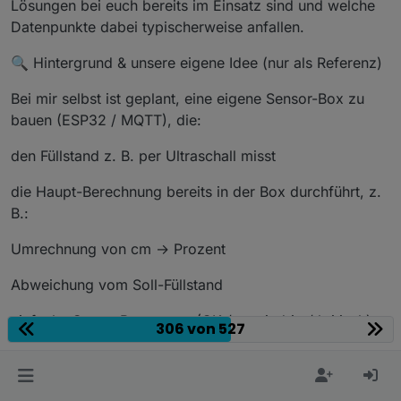
Lösungen bei euch bereits im Einsatz sind und welche
Datenpunkte dabei typischerweise anfallen.
🔍 Hintergrund & unsere eigene Idee (nur als Referenz)
Bei mir selbst ist geplant, eine eigene Sensor-Box zu
bauen (ESP32 / MQTT), die:
den Füllstand z. B. per Ultraschall misst
die Haupt-Berechnung bereits in der Box durchführt, z.
B.:
Umrechnung von cm → Prozent
Abweichung vom Soll-Füllstand
einfache Status-Bewertung (OK / zu niedrig / kritisch)
306 von 527
und diese aufbereiteten Werte an ioBroker überträgt
👉 Wichtig: