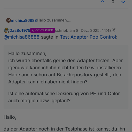
0
Hallo zusammen,
michisa86888
M
ich würde ebenfalls gerne den Adapter testen.
DasBo1975
schrieb am
8. Dez. 2025, 14:48
DEVELOPER
Aber igendwie kann ich ihn nicht finden bzw.
Ist eine automatische Dosierung von PH und
zuletzt editiert von DasBo1975
12. Aug. 20
Offline
@
michisa86888
sagte in
Test Adapter PoolControl
:
installieren. Habe auch schon auf Beta-
Chlor auch möglich bzw. geplant?
Repository gestellt, den Adapter kann ich aber
nicht finden?
Hallo zusammen,
ich würde ebenfalls gerne den Adapter testen. Aber
igendwie kann ich ihn nicht finden bzw. installieren.
Habe auch schon auf Beta-Repository gestellt, den
Adapter kann ich aber nicht finden?
Ist eine automatische Dosierung von PH und Chlor
auch möglich bzw. geplant?
Hallo,
da der Adapter noch in der Testphase ist kannst du ihn