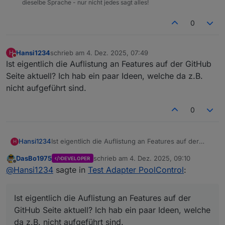
dieselbe Sprache - nur nicht jedes sagt alles!
0
Hansi1234
schrieb am
4. Dez. 2025, 07:49
H
zuletzt editiert von
Nicht stören
Ist eigentlich die Auflistung an Features auf der GitHub
Seite aktuell? Ich hab ein paar Ideen, welche da z.B.
nicht aufgeführt sind.
0
Hansi1234
Ist eigentlich die Auflistung an Features auf der
H
GitHub Seite aktuell? Ich hab ein paar Ideen, welche
DasBo1975
schrieb am
4. Dez. 2025, 09:10
DEVELOPER
da z.B. nicht aufgeführt sind.
zuletzt editiert von
Offline
@
Hansi1234
sagte in
Test Adapter PoolControl
:
Ist eigentlich die Auflistung an Features auf der
GitHub Seite aktuell? Ich hab ein paar Ideen, welche
da z.B. nicht aufgeführt sind.