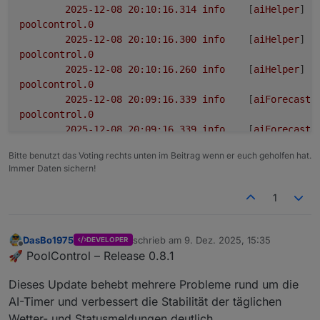
2025-12-08 20:10:16.314	
info
	[
aiHelper
] 
N
poolcontrol.0
2025-12-08 20:10:16.300	
info
	[
aiHelper
] 
N
poolcontrol.0
2025-12-08 20:10:16.260	
info
	[
aiHelper
] 
N
poolcontrol.0
2025-12-08 20:09:16.339	
info
	[
aiForecastH
poolcontrol.0
2025-12-08 20:09:16.339	
info
	[
aiForecastH
poolcontrol.0
Bitte benutzt das Voting rechts unten im Beitrag wenn er euch geholfen hat.
2025-12-08 20:09:16.165	
info
	[
photovoltai
Immer Daten sichern!
poolcontrol.0
2025-12-08 20:09:16.133	
info
	[
aiHelper
] 
I
1
poolcontrol.0
2025-12-08 20:09:16.086	
info
	[
aiForecastH
poolcontrol.0
DasBo1975
schrieb am
9. Dez. 2025, 15:35
DEVELOPER
zuletzt editiert von
2025-12-08 20:09:16.085	
info
	[
aiForecastH
Offline
🚀 PoolControl – Release 0.8.1
poolcontrol.0
2025-12-08 20:09:16.085	
info
	[
pumpHelper2
Dieses Update behebt mehrere Probleme rund um die
poolcontrol.0
AI-Timer und verbessert die Stabilität der täglichen
2025-12-08 20:09:16.077	
info
	[
aiForecastH
Wetter- und Statusmeldungen deutlich.