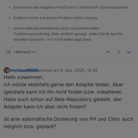
Entwickler des Adapters PoolControl / BertinSoft-Sprachassistent
Einfach macht aus einem Problem keine Lösung
universelle Gerätedatenstruktur mit kontextueller
Funktionszuordnung. Oder einfach gesagt: Jedes Gerät spricht
dieselbe Sprache - nur nicht jedes sagt alles!
1 Antwort
1
michisa86888
schrieb am
8. Dez. 2025, 14:39
M
zuletzt editiert von
Offline
Hallo zusammen,
ich würde ebenfalls gerne den Adapter testen. Aber
igendwie kann ich ihn nicht finden bzw. installieren.
Habe auch schon auf Beta-Repository gestellt, den
Adapter kann ich aber nicht finden?
Ist eine automatische Dosierung von PH und Chlor auch
möglich bzw. geplant?