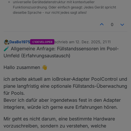
universelle Gerätedatenstruktur mit kontextueller
Funktionszuordnung. Oder einfach gesagt: Jedes Gerät spricht
dieselbe Sprache - nur nicht jedes sagt alles!
0
DasBo1975
schrieb am
12. Dez. 2025, 21:11
DEVELOPER
zuletzt editiert von
Offline
🧪 Allgemeine Anfrage: Füllstandssensoren im Pool-
Umfeld (Erfahrungsaustausch)
Hallo zusammen 👋
ich arbeite aktuell am ioBroker-Adapter PoolControl und
plane langfristig eine optionale Füllstands-Überwachung
für Pools.
Bevor ich dafür aber irgendetwas fest in den Adapter
integriere, würde ich gerne eure Erfahrungen hören.
Mir geht es nicht darum, eine bestimmte Hardware
vorzuschreiben, sondern zu verstehen, welche