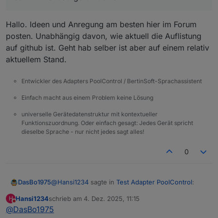
Hallo. Ideen und Anregung am besten hier im Forum
posten. Unabhängig davon, wie aktuell die Auflistung
auf github ist. Geht hab selber ist aber auf einem relativ
aktuellem Stand.
Entwickler des Adapters PoolControl / BertinSoft-Sprachassistent
Einfach macht aus einem Problem keine Lösung
universelle Gerätedatenstruktur mit kontextueller
Funktionszuordnung. Oder einfach gesagt: Jedes Gerät spricht
dieselbe Sprache - nur nicht jedes sagt alles!
0
@
Hansi1234
sagte in
Test Adapter PoolControl
:
DasBo1975
Hansi1234
schrieb am
4. Dez. 2025, 11:15
H
zuletzt editiert von
Nicht stören
@
DasBo1975
Ist eigentlich die Auflistung an Features auf
der GitHub Seite aktuell? Ich hab ein paar