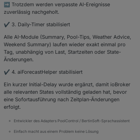
➡️ Trotzdem werden verpasste AI-Ereignisse
poolcontrol.0
zuverlässig nachgeholt.
2025-12-08 20:09:15.969	
info
	[
pumpHelper2
poolcontrol.0
✔️ 3. Daily-Timer stabilisiert
2025-12-08 20:09:15.967	
info
	[
migrationHe
poolcontrol.0
Alle AI-Module (Summary, Pool-Tips, Weather Advice,
2025-12-08 20:09:15.760	
info
	[
migrationHe
Weekend Summary) laufen wieder exakt einmal pro
poolcontrol.0
Tag, unabhängig von Last, Startzeiten oder State-
2025-12-08 20:09:15.365	
info
	[
createPhoto
poolcontrol.0
Änderungen.
2025-12-08 20:09:15.262	
info
Adapter
gest
✔️ 4. aiForecastHelper stabilisiert
poolcontrol.0
2025-12-08 20:09:15.253	
info
starting.
Ve
Ein kurzer Initial-Delay wurde ergänzt, damit ioBroker
alle relevanten States vollständig geladen hat, bevor
eine Sofortausführung nach Zeitplan-Änderungen
erfolgt.
Entwickler des Adapters PoolControl / BertinSoft-Sprachassistent
Einfach macht aus einem Problem keine Lösung