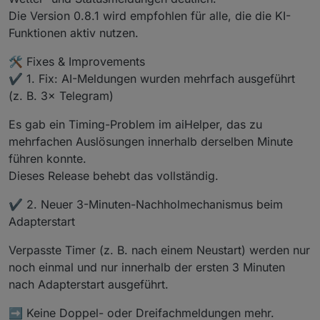
poolcontrol.0
Die Version 0.8.1 wird empfohlen für alle, die die KI-
2025-12-08 20:09:16.044	
info
	[
aiHelper
] 
K
Funktionen aktiv nutzen.
poolcontrol.0
2025-12-08 20:09:15.974	
info
	[
controlHelp
🛠️ Fixes & Improvements
poolcontrol.0
✔️ 1. Fix: AI-Meldungen wurden mehrfach ausgeführt
2025-12-08 20:09:15.974	
info
	[
controlHelp
poolcontrol.0
(z. B. 3× Telegram)
2025-12-08 20:09:15.972	
info
	[
aiForecastH
Es gab ein Timing-Problem im aiHelper, das zu
poolcontrol.0
2025-12-08 20:09:15.972	
info
	[
aiHelper
] 
I
mehrfachen Auslösungen innerhalb derselben Minute
poolcontrol.0
führen konnte.
2025-12-08 20:09:15.972	
info
	[
photovoltai
Dieses Release behebt das vollständig.
poolcontrol.0
2025-12-08 20:09:15.971	
info
	[
photovoltai
✔️ 2. Neuer 3-Minuten-Nachholmechanismus beim
poolcontrol.0
Adapterstart
2025-12-08 20:09:15.970	
info
	[
pumpHelper4
poolcontrol.0
Verpasste Timer (z. B. nach einem Neustart) werden nur
2025-12-08 20:09:15.970	
info
	[
pumpHelper4
noch einmal und nur innerhalb der ersten 3 Minuten
poolcontrol.0
nach Adapterstart ausgeführt.
2025-12-08 20:09:15.970	
info
	[
pumpHelper3
poolcontrol.0
➡️ Keine Doppel- oder Dreifachmeldungen mehr.
2025-12-08 20:09:15.970	
info
	[
pumpHelper3