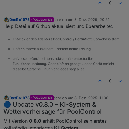
0
DasBo1975
schrieb am
5. Dez. 2025, 20:31
DEVELOPER
zuletzt editiert von
Offline
Help Datei auf Github aktualisiert und überarbeitet.
Entwickler des Adapters PoolControl / BertinSoft-Sprachassistent
Einfach macht aus einem Problem keine Lösung
universelle Gerätedatenstruktur mit kontextueller
Funktionszuordnung. Oder einfach gesagt: Jedes Gerät spricht
dieselbe Sprache - nur nicht jedes sagt alles!
0
DasBo1975
schrieb am
8. Dez. 2025, 11:36
DEVELOPER
zuletzt editiert von
Offline
🔵 Update v0.8.0 – KI-System &
Wettervorhersage für PoolControl
Mit Version
0.8.0
erhält PoolControl sein erstes
vollständig integriertes
KI-System
.