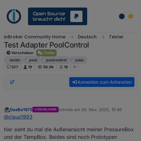
Weiter zum Inhalt
ioBroker Community Home
Deutsch
Tester
Test Adapter PoolControl
Verschoben
Tester
tester
pool
poolcontrol
solar
527
19
58.9k
18
Anmelden zum Antworten
DasBo1975
schrieb am
30. Nov. 2025, 10:46
DEVELOPER
zuletzt editiert von
Offline
@
claus1993
hier sieht du mal die Außenansicht meiner PressureBox
und der TempBox. Beides sind noch Prototypen