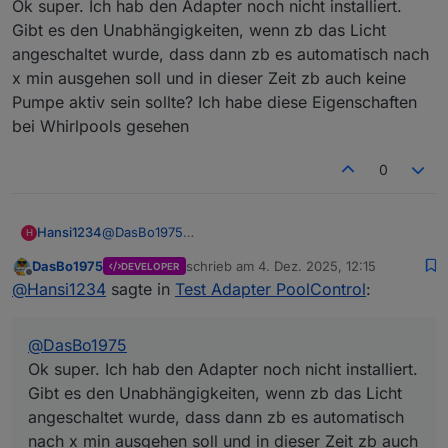
Ok super. Ich hab den Adapter noch nicht installiert.
Hallo. Ideen und Anregung am besten hier im
Ideen, welche da z.B. nicht aufgeführt sind.
Gibt es den Unabhängigkeiten, wenn zb das Licht
Forum posten. Unabhängig davon, wie aktuell die
angeschaltet wurde, dass dann zb es automatisch nach
Auflistung auf github ist. Geht hab selber ist aber
auf einem relativ aktuellem Stand.
x min ausgehen soll und in dieser Zeit zb auch keine
Pumpe aktiv sein sollte? Ich habe diese Eigenschaften
bei Whirlpools gesehen
0
Hansi1234
@
DasBo1975
H
Ok super. Ich hab den Adapter noch nicht installiert.
DasBo1975
schrieb am
4. Dez. 2025, 12:15
DEVELOPER
Gibt es den Unabhängigkeiten, wenn zb das Licht
zuletzt editiert von
Offline
@
Hansi1234
sagte in
Test Adapter PoolControl
:
angeschaltet wurde, dass dann zb es automatisch
nach x min ausgehen soll und in dieser Zeit zb auch
keine Pumpe aktiv sein sollte? Ich habe diese
@
DasBo1975
Eigenschaften bei Whirlpools gesehen
Ok super. Ich hab den Adapter noch nicht installiert.
Gibt es den Unabhängigkeiten, wenn zb das Licht
angeschaltet wurde, dass dann zb es automatisch
nach x min ausgehen soll und in dieser Zeit zb auch