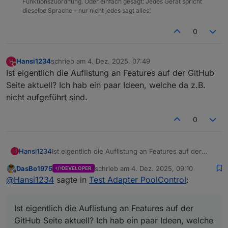
Funktionszuordnung. Oder einfach gesagt: Jedes Gerät spricht
dieselbe Sprache - nur nicht jedes sagt alles!
0
Hansi1234
schrieb am
4. Dez. 2025, 07:49
H
zuletzt editiert von
Nicht stören
Ist eigentlich die Auflistung an Features auf der GitHub
Seite aktuell? Ich hab ein paar Ideen, welche da z.B.
nicht aufgeführt sind.
0
Hansi1234
Ist eigentlich die Auflistung an Features auf der
H
GitHub Seite aktuell? Ich hab ein paar Ideen, welche
DasBo1975
schrieb am
4. Dez. 2025, 09:10
DEVELOPER
da z.B. nicht aufgeführt sind.
zuletzt editiert von
Offline
@
Hansi1234
sagte in
Test Adapter PoolControl
:
Ist eigentlich die Auflistung an Features auf der
GitHub Seite aktuell? Ich hab ein paar Ideen, welche