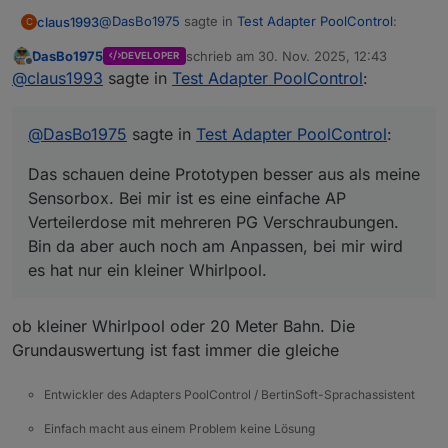
@
DasBo1975
sagte in
Test Adapter PoolControl
:
claus1993
C
DasBo1975
schrieb am
30. Nov. 2025, 12:43
DEVELOPER
zuletzt editiert von
Offline
hier sieht du mal die Außenansicht meiner
@
claus1993
sagte in
Test Adapter PoolControl
:
PressureBox und der TempBox. Beides sind
Das schauen deine Prototypen besser aus als meine
noch Prototypen
Sensorbox. Bei mir ist es eine einfache AP
@
DasBo1975
sagte in
Test Adapter PoolControl
:
Verteilerdose mit mehreren PG Verschraubungen.
Bin da aber auch noch am Anpassen, bei mir wird es
Das schauen deine Prototypen besser aus als meine
hat nur ein kleiner Whirlpool.
Sensorbox. Bei mir ist es eine einfache AP
Verteilerdose mit mehreren PG Verschraubungen.
Bin da aber auch noch am Anpassen, bei mir wird
es hat nur ein kleiner Whirlpool.
ob kleiner Whirlpool oder 20 Meter Bahn. Die
Grundauswertung ist fast immer die gleiche
Entwickler des Adapters PoolControl / BertinSoft-Sprachassistent
Einfach macht aus einem Problem keine Lösung