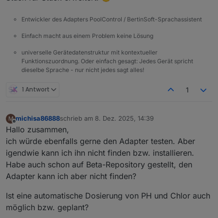
Entwickler des Adapters PoolControl / BertinSoft-Sprachassistent
Einfach macht aus einem Problem keine Lösung
universelle Gerätedatenstruktur mit kontextueller
Funktionszuordnung. Oder einfach gesagt: Jedes Gerät spricht
dieselbe Sprache - nur nicht jedes sagt alles!
1 Antwort
1
michisa86888
schrieb am
8. Dez. 2025, 14:39
M
zuletzt editiert von
Offline
Hallo zusammen,
ich würde ebenfalls gerne den Adapter testen. Aber
igendwie kann ich ihn nicht finden bzw. installieren.
Habe auch schon auf Beta-Repository gestellt, den
Adapter kann ich aber nicht finden?
Ist eine automatische Dosierung von PH und Chlor auch
möglich bzw. geplant?