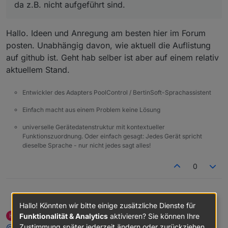
da z.B. nicht aufgeführt sind.
Hallo. Ideen und Anregung am besten hier im Forum
posten. Unabhängig davon, wie aktuell die Auflistung
auf github ist. Geht hab selber ist aber auf einem relativ
aktuellem Stand.
Entwickler des Adapters PoolControl / BertinSoft-Sprachassistent
Einfach macht aus einem Problem keine Lösung
universelle Gerätedatenstruktur mit kontextueller
Funktionszuordnung. Oder einfach gesagt: Jedes Gerät spricht
dieselbe Sprache - nur nicht jedes sagt alles!
0
@
Hansi1234
sagte in
Test Adapter PoolControl
:
DasBo1975
Hallo! Könnten wir bitte einige zusätzliche Dienste für
Hansi1234
schrieb am
4. Dez. 2025, 11:15
Funktionalität & Analytics
aktivieren? Sie können Ihre
H
zuletzt editiert von
Nicht stören
@
DasBo1975
Ist eigentlich die Auflistung an Features auf
Zustimmung später jederzeit ändern oder zurückziehen.