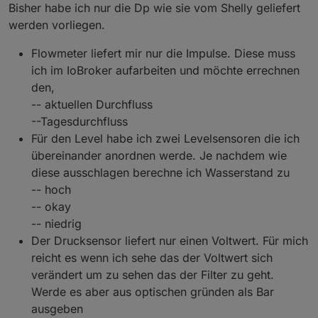
Füllstand des Pools mit den beiden
wie wir das sinnvoll integrieren könnten, bräuchte
Die Integration hängt stark davon ab, wie die Werte
(Objekt-IDs)?
Bisher habe ich nur die Dp wie sie vom Shelly geliefert
Levelsensoren. Den Rest habe ich, so wie bei
ich von dir ein paar Infos:
im ioBroker ankommen.
Was liefern die Level-Sensoren genau (0/1
werden vorliegen.
dir es umgesetzt, ist geplant.
oder etwas anderes)?
Level:
Wie liefert dein Flowmeter die Werte
Für die Zukunft ist sowieso eine eigene „LevelBox“
Flowmeter liefert mir nur die Impulse. Diese muss
Vielleicht kannst du ja noch den Flowmeter
(Impulszähler, l/min, l/h)?
geplant (Ultraschall + Prozentwert). Deine digitalen
Flow:
ich im IoBroker aufarbeiten und möchte errechnen
und den Füllstand bei dir inkludieren :-)
Sensoren wären dann eine vereinfachte Variante –
Ein echter Flow-Wert wäre extrem hilfreich für
den,
technisch machbar, aber erst integrierbar, wenn wir
Pumpenüberwachung und Diagnose. Aber auch
Wenn du möchtest, poste einfach mal die Objekt-
sehen, wie die Datenpunkte aussehen.
hier hängt alles davon ab, wie der Shelly den
IDs und Beispielwerte. Dann kann ich dir sagen,
-- aktuellen Durchfluss
Impulswert bzw. Durchfluss liefert.
wie und ob wir das sauber anbinden können.
Danke dir für deine Ideen – finde ich spannend!
--Tagesdurchfluss
Für den Level habe ich zwei Levelsensoren die ich
übereinander anordnen werde. Je nachdem wie
diese ausschlagen berechne ich Wasserstand zu
-- hoch
-- okay
-- niedrig
Der Drucksensor liefert nur einen Voltwert. Für mich
reicht es wenn ich sehe das der Voltwert sich
verändert um zu sehen das der Filter zu geht.
Werde es aber aus optischen gründen als Bar
ausgeben