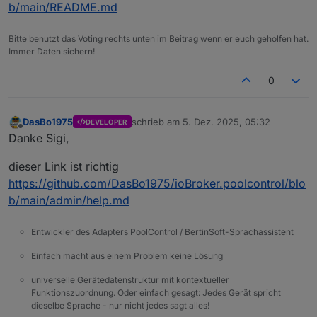
b/main/README.md
Bitte benutzt das Voting rechts unten im Beitrag wenn er euch geholfen hat.
Immer Daten sichern!
0
DasBo1975
schrieb am
5. Dez. 2025, 05:32
DEVELOPER
zuletzt editiert von
Offline
Danke Sigi,
dieser Link ist richtig
https://github.com/DasBo1975/ioBroker.poolcontrol/blo
b/main/admin/help.md
Entwickler des Adapters PoolControl / BertinSoft-Sprachassistent
Einfach macht aus einem Problem keine Lösung
universelle Gerätedatenstruktur mit kontextueller
Funktionszuordnung. Oder einfach gesagt: Jedes Gerät spricht
dieselbe Sprache - nur nicht jedes sagt alles!