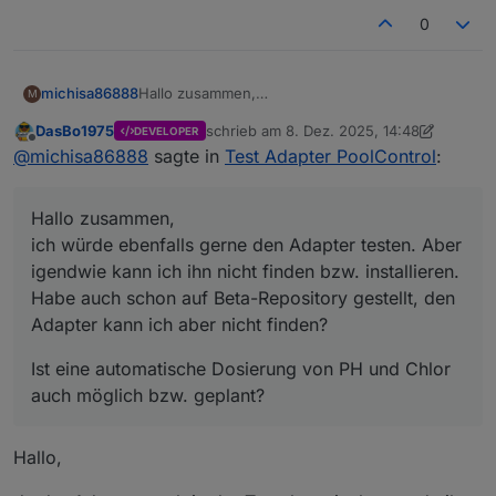
0
Hallo zusammen,
michisa86888
M
ich würde ebenfalls gerne den Adapter testen.
DasBo1975
schrieb am
8. Dez. 2025, 14:48
DEVELOPER
Aber igendwie kann ich ihn nicht finden bzw.
Ist eine automatische Dosierung von PH und
zuletzt editiert von DasBo1975
12. Aug. 20
Offline
@
michisa86888
sagte in
Test Adapter PoolControl
:
installieren. Habe auch schon auf Beta-
Chlor auch möglich bzw. geplant?
Repository gestellt, den Adapter kann ich aber
nicht finden?
Hallo zusammen,
ich würde ebenfalls gerne den Adapter testen. Aber
igendwie kann ich ihn nicht finden bzw. installieren.
Habe auch schon auf Beta-Repository gestellt, den
Adapter kann ich aber nicht finden?
Ist eine automatische Dosierung von PH und Chlor
auch möglich bzw. geplant?
Hallo,