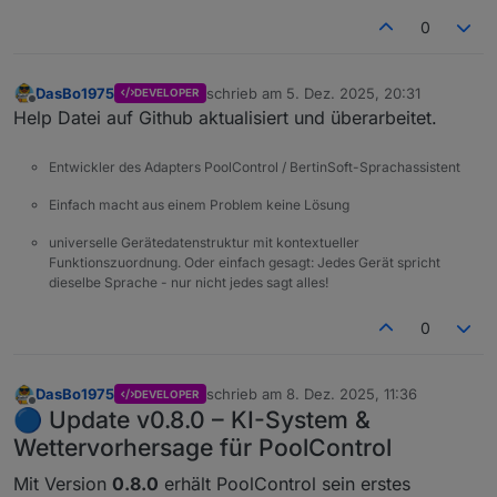
0
DasBo1975
schrieb am
5. Dez. 2025, 20:31
DEVELOPER
zuletzt editiert von
Offline
Help Datei auf Github aktualisiert und überarbeitet.
Entwickler des Adapters PoolControl / BertinSoft-Sprachassistent
Einfach macht aus einem Problem keine Lösung
universelle Gerätedatenstruktur mit kontextueller
Funktionszuordnung. Oder einfach gesagt: Jedes Gerät spricht
dieselbe Sprache - nur nicht jedes sagt alles!
0
DasBo1975
schrieb am
8. Dez. 2025, 11:36
DEVELOPER
zuletzt editiert von
Offline
🔵 Update v0.8.0 – KI-System &
Wettervorhersage für PoolControl
Mit Version
0.8.0
erhält PoolControl sein erstes