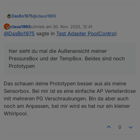
@
claus1993
DasBo1975
claus1993
schrieb am
30. Nov. 2025, 12:41
C
hier sieht du mal die Außenansicht meiner
zuletzt editiert von
Offline
@
DasBo1975
sagte in
Test Adapter PoolControl
:
PressureBox und der TempBox. Beides sind noch
Prototypen
hier sieht du mal die Außenansicht meiner
PressureBox und der TempBox. Beides sind noch
Prototypen
Das schauen deine Prototypen besser aus als meine
Sensorbox. Bei mir ist es eine einfache AP Verteilerdose
mit mehreren PG Verschraubungen. Bin da aber auch
noch am Anpassen, bei mir wird es hat nur ein kleiner
Whirlpool.
0