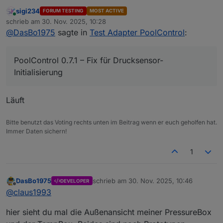
Initialisierung
sigi234
FORUM TESTING
MOST ACTIVE
Online
schrieb am
30. Nov. 2025, 10:28
zuletzt editiert von
@
DasBo1975
sagte in
Test Adapter PoolControl
:
PoolControl 0.7.1 – Fix für Drucksensor-
Initialisierung
Läuft
Bitte benutzt das Voting rechts unten im Beitrag wenn er euch geholfen hat.
Immer Daten sichern!
1
DasBo1975
schrieb am
30. Nov. 2025, 10:46
DEVELOPER
zuletzt editiert von
Offline
@
claus1993
hier sieht du mal die Außenansicht meiner PressureBox