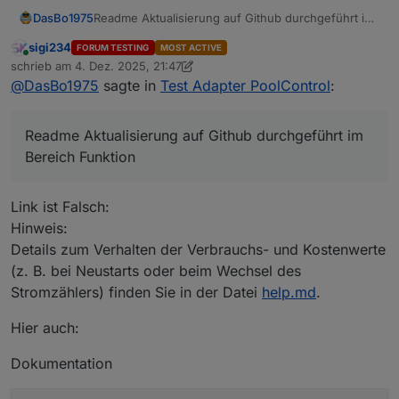
DasBo1975
Readme Aktualisierung auf Github durchgeführt im
Bereich Funktion
sigi234
FORUM TESTING
MOST ACTIVE
Online
schrieb am
4. Dez. 2025, 21:47
zuletzt editiert von sigi234
12. Apr. 2025, 22:54
@
DasBo1975
sagte in
Test Adapter PoolControl
:
Readme Aktualisierung auf Github durchgeführt im
Bereich Funktion
Link ist Falsch:
Hinweis:
Details zum Verhalten der Verbrauchs- und Kostenwerte
(z. B. bei Neustarts oder beim Wechsel des
Stromzählers) finden Sie in der Datei
help.md
.
Hier auch:
Dokumentation