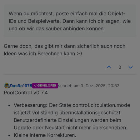
Wenn du möchtest, poste einfach mal die Objekt-
IDs und Beispielwerte. Dann kann ich dir sagen, wie
und ob wir das sauber anbinden können.
Gerne doch, das gibt mir dann sicherlich auch noch
Ideen was ich Berechnen kann :-)
0
DasBo1975
schrieb am
3. Dez. 2025, 20:32
DEVELOPER
zuletzt editiert von
Offline
PoolControl v0.7.4
Verbesserung: Der State control.circulation.mode
ist jetzt vollständig überinstallationsgeschützt.
Benutzerdefinierte Einstellungen werden beim
Update oder Neustart nicht mehr überschrieben.
Kleine interne Korrekturen.