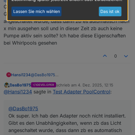
der GitHub Seite aktuell? Ich hab ein paar
Ok super. Ich hab den Adapter noch nicht installiert.
Hallo. Ideen und Anregung am besten hier im
Ideen, welche da z.B. nicht aufgeführt sind.
Lassen Sie mich wählen
Das ist ok
Gibt es den Unabhängigkeiten, wenn zb das Licht
Forum posten. Unabhängig davon, wie aktuell die
angeschaltet wurde, dass dann zb es automatisch nach
Auflistung auf github ist. Geht hab selber ist aber
auf einem relativ aktuellem Stand.
x min ausgehen soll und in dieser Zeit zb auch keine
Pumpe aktiv sein sollte? Ich habe diese Eigenschaften
bei Whirlpools gesehen
0
Hansi1234
@
DasBo1975
H
Ok super. Ich hab den Adapter noch nicht installiert.
DasBo1975
schrieb am
4. Dez. 2025, 12:15
DEVELOPER
Gibt es den Unabhängigkeiten, wenn zb das Licht
zuletzt editiert von
Offline
@
Hansi1234
sagte in
Test Adapter PoolControl
:
angeschaltet wurde, dass dann zb es automatisch
nach x min ausgehen soll und in dieser Zeit zb auch
keine Pumpe aktiv sein sollte? Ich habe diese
@
DasBo1975
Eigenschaften bei Whirlpools gesehen
Ok super. Ich hab den Adapter noch nicht installiert.
Gibt es den Unabhängigkeiten, wenn zb das Licht
angeschaltet wurde, dass dann zb es automatisch