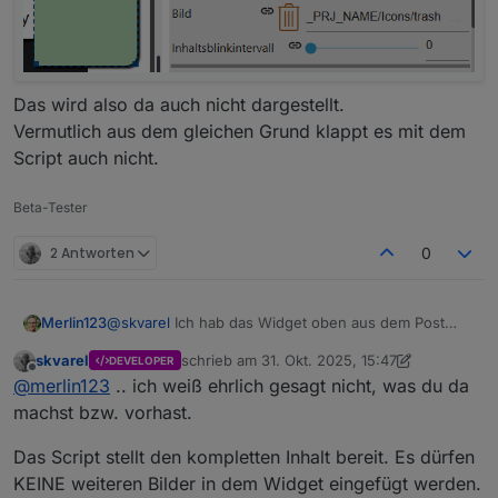
Das wird also da auch nicht dargestellt.
Vermutlich aus dem gleichen Grund klappt es mit dem
Script auch nicht.
Beta-Tester
2 Antworten
0
@
skvarel
Ich hab das Widget oben aus dem Post
Merlin123
kopiert.
skvarel
schrieb am
31. Okt. 2025, 15:47
DEVELOPER
Ich denke, das ist irgendwas mit den Pfaden.
Wenn ich euer Widget nehme (also neu in die View
zuletzt editiert von skvarel
Offline
@
merlin123
.. ich weiß ehrlich gesagt nicht, was du da
Wenn ich in einem Image-Widget das Bild auswähle
ziehe), dann Inhaltstyp Bild auswähle, dann über die
sieht das so aus:
Auswahl das Icon auswähle sieht es so aus:
machst bzw. vorhast.
Das Script stellt den kompletten Inhalt bereit. Es dürfen
KEINE weiteren Bilder in dem Widget eingefügt werden.