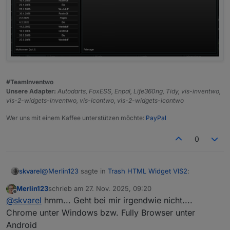
#TeamInventwo
Unsere Adapter:
Autodarts, FoxESS, Enpal, Life360ng, Tidy, vis-inventwo,
vis-2-widgets-inventwo, vis-icontwo, vis-2-widgets-icontwo
Wer uns mit einem Kaffee unterstützen möchte:
PayPal
0
@
Merlin123
sagte in
Trash HTML Widget VIS2
:
skvarel
Merlin123
schrieb am
27. Nov. 2025, 09:20
zuletzt editiert von
Offline
@
skvarel
@
skvarel
hmm... Geht bei mir irgendwie nicht....
Kann ich eigentlich die Textfarbe und die
Chrome unter Windows bzw. Fully Browser unter
Hintergrund- und Textfarbe klappt im Widget:
Hintergrundfarbe ändern? Im Widget bringt eine
Android
Änderung nichts.