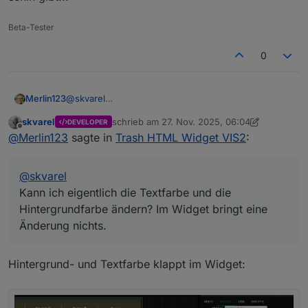
Beta-Tester
0
Merlin123
@
skvarel
Kann ich eigentlich die Textfarbe und die
skvarel
schrieb am
27. Nov. 2025, 06:04
DEVELOPER
Hintergrundfarbe ändern? Im Widget bringt eine
zuletzt editiert von skvarel
Offline
@
Merlin123
sagte in
Trash HTML Widget VIS2
:
Änderung nichts.
@
skvarel
Kann ich eigentlich die Textfarbe und die
Hintergrundfarbe ändern? Im Widget bringt eine
Änderung nichts.
Hintergrund- und Textfarbe klappt im Widget: