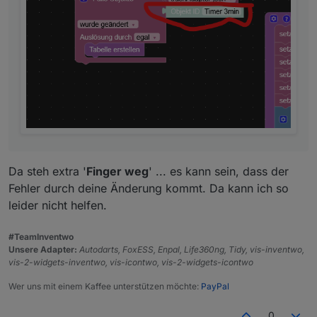
Da steh extra '
Finger weg
' ... es kann sein, dass der
Fehler durch deine Änderung kommt. Da kann ich so
leider nicht helfen.
#TeamInventwo
Unsere Adapter:
Autodarts, FoxESS, Enpal, Life360ng, Tidy, vis-inventwo,
vis-2-widgets-inventwo, vis-icontwo, vis-2-widgets-icontwo
Wer uns mit einem Kaffee unterstützen möchte:
PayPal
0