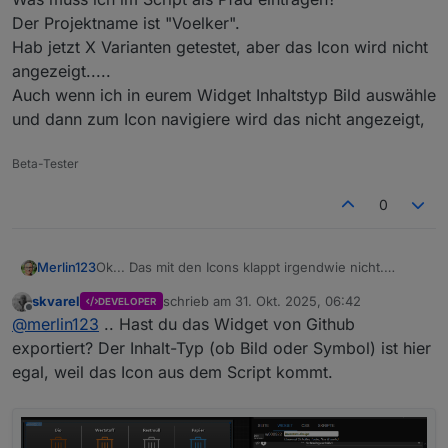
Der Projektname ist "Voelker".
Hab jetzt X Varianten getestet, aber das Icon wird nicht
angezeigt.....
Auch wenn ich in eurem Widget Inhaltstyp Bild auswähle
und dann zum Icon navigiere wird das nicht angezeigt,
Beta-Tester
0
Ok... Das mit den Icons klappt irgendwie nicht.
Merlin123
Hab die 2 Icons in den Ordner "Icons" der VIS2
skvarel
schrieb am
31. Okt. 2025, 06:42
DEVELOPER
kopiert.
Was muss ich im Script als Pfad eintragen?
zuletzt editiert von
Offline
@
merlin123
.. Hast du das Widget von Github
Wenn ich die als Bild einbinde ist der Pfad
Der Projektname ist "Voelker".
_PRJ_NAME/Icons/trash_brown.png
Hab jetzt X Varianten getestet, aber das Icon wird
exportiert? Der Inhalt-Typ (ob Bild oder Symbol) ist hier
nicht angezeigt.....
egal, weil das Icon aus dem Script kommt.
Auch wenn ich in eurem Widget Inhaltstyp Bild
auswähle und dann zum Icon navigiere wird das
nicht angezeigt,