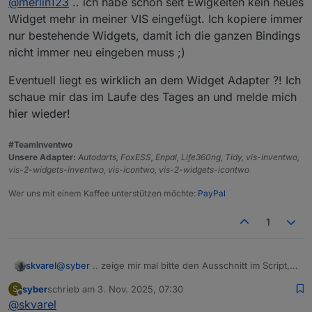
@
merlin123
.. ich habe schon seit Ewigkeiten kein neues
der da stand. Dann kam aber kein Bild, sondern
Widget zum testen.
dieser "Platzhalter", wenn er das Bild nicht findet.
Da schaffe ich es immer noch nicht ein Bild
Widget mehr in meiner VIS eingefügt. Ich kopiere immer
Dann hab ich die beiden Icons einfach in die Medien
anzuzeigen (siehe Screenshot oben). In den
nur bestehende Widgets, damit ich die ganzen Bindings
hochgeladen und versucht, den Pfad im Script
Einstellungen sieht man das Bild, im Widget nicht.
nicht immer neu eingeben muss ;)
anzupassen. Hat aber auch nicht geklappt.
Grad nochmal probiert...
Jetzt hab ich nochmal Deinen Pfad reinkopiert und
Eventuell liegt es wirklich an dem Widget Adapter ?! Ich
auf einmal zeigt er die beiden Tonnen an.
schaue mir das im Laufe des Tages an und melde mich
hier wieder!
#TeamInventwo
Unsere Adapter:
Autodarts, FoxESS, Enpal, Life360ng, Tidy, vis-inventwo,
vis-2-widgets-inventwo, vis-icontwo, vis-2-widgets-icontwo
Wer uns mit einem Kaffee unterstützen möchte:
PayPal
1
@
syber
.. zeige mir mal bitte den Ausschnitt im Script,
skvarel
mit deinen Icons.
syber
schrieb am
3. Nov. 2025, 07:30
S
Tritt das Problem auch bei meinen Icons auf?
zuletzt editiert von
Offline
@
skvarel