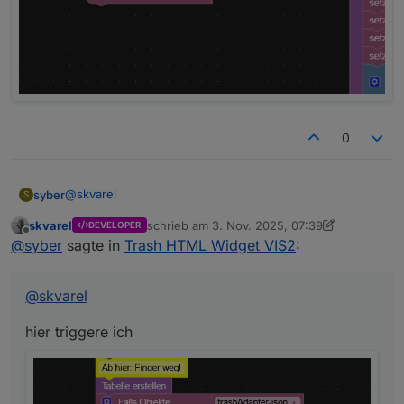
0
@
skvarel
syber
S
skvarel
schrieb am
3. Nov. 2025, 07:39
DEVELOPER
hier triggere ich
zuletzt editiert von skvarel
11. März 2025, 08:
Offline
@
syber
sagte in
Trash HTML Widget VIS2
:
@
skvarel
hier triggere ich