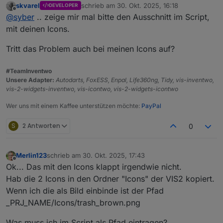
skvarel
schrieb am
30. Okt. 2025, 16:18
DEVELOPER
Okay, hab es jetzt erstmal mit nem script ,was alle 2min
zuletzt editiert von
Offline
@
syber
.. zeige mir mal bitte den Ausschnitt im Script,
das script neustartet, gelöst
grüsse
mit deinen Icons.
Tritt das Problem auch bei meinen Icons auf?
#TeamInventwo
Unsere Adapter:
Autodarts, FoxESS, Enpal, Life360ng, Tidy, vis-inventwo,
vis-2-widgets-inventwo, vis-icontwo, vis-2-widgets-icontwo
Wer uns mit einem Kaffee unterstützen möchte:
PayPal
S
2 Antworten
0
Merlin123
schrieb am
30. Okt. 2025, 17:43
zuletzt editiert von
Offline
Ok... Das mit den Icons klappt irgendwie nicht.
Hab die 2 Icons in den Ordner "Icons" der VIS2 kopiert.
Wenn ich die als Bild einbinde ist der Pfad
_PRJ_NAME/Icons/trash_brown.png
Was muss ich im Script als Pfad eintragen?