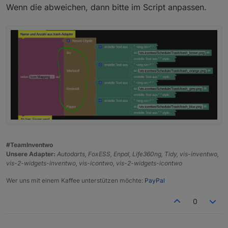
Wenn die abweichen, dann bitte im Script anpassen.
Das wird also da auch nicht dargestellt.
Vermutlich aus dem gleichen Grund klappt es mit
dem Script auch nicht.
#TeamInventwo
Unsere Adapter:
Autodarts, FoxESS, Enpal, Life360ng, Tidy, vis-inventwo,
Das bild wird dann angezeigt.
vis-2-widgets-inventwo, vis-icontwo, vis-2-widgets-icontwo
Wer uns mit einem Kaffee unterstützen möchte:
PayPal
0