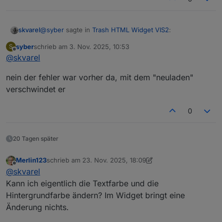
@
syber
sagte in
Trash HTML Widget VIS2
:
skvarel
syber
schrieb am
3. Nov. 2025, 10:53
S
zuletzt editiert von
Offline
@
skvarel
@
skvarel
Da steh extra '
hier triggere ich
Finger weg
' ... es kann sein, dass der
nein der fehler war vorher da, mit dem "neuladen"
Fehler durch deine Änderung kommt. Da kann ich so
verschwindet er
leider nicht helfen.
0
20 Tagen später
Merlin123
schrieb am
23. Nov. 2025, 18:09
zuletzt editiert von Merlin123
Offline
@
skvarel
Kann ich eigentlich die Textfarbe und die
Hintergrundfarbe ändern? Im Widget bringt eine
Änderung nichts.