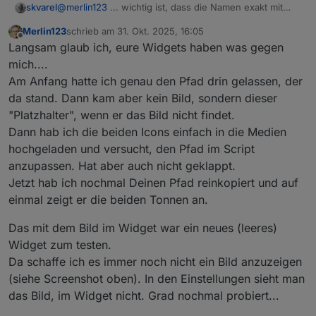
@
merlin123
... wichtig ist, dass die Namen exakt mit
skvarel
deinen Daten aus dem Trash-Adapter übereinstimmen!
Merlin123
schrieb am
31. Okt. 2025, 16:05
Wenn die abweichen, dann bitte im Script anpassen.
zuletzt editiert von
Offline
Langsam glaub ich, eure Widgets haben was gegen
mich....
Am Anfang hatte ich genau den Pfad drin gelassen, der
da stand. Dann kam aber kein Bild, sondern dieser
"Platzhalter", wenn er das Bild nicht findet.
Dann hab ich die beiden Icons einfach in die Medien
hochgeladen und versucht, den Pfad im Script
anzupassen. Hat aber auch nicht geklappt.
Jetzt hab ich nochmal Deinen Pfad reinkopiert und auf
einmal zeigt er die beiden Tonnen an.
Das mit dem Bild im Widget war ein neues (leeres)
Widget zum testen.
Da schaffe ich es immer noch nicht ein Bild anzuzeigen
(siehe Screenshot oben). In den Einstellungen sieht man
das Bild, im Widget nicht. Grad nochmal probiert...