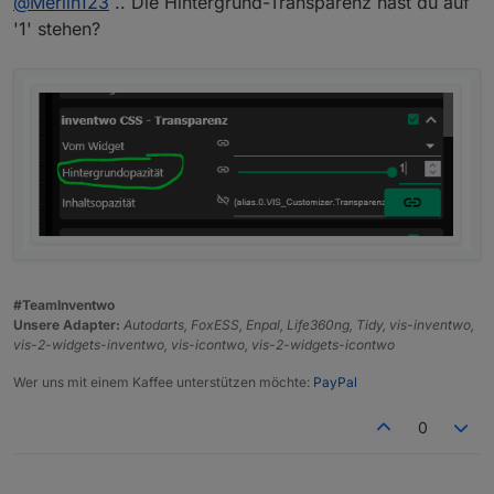
@
Merlin123
.. Die Hintergrund-Transparenz hast du auf
'1' stehen?
(Hab das Widget verschoben, da im Editor der
Hintergrund nicht bis unten angezeigt wird.)
#TeamInventwo
Unsere Adapter:
Autodarts, FoxESS, Enpal, Life360ng, Tidy, vis-inventwo,
vis-2-widgets-inventwo, vis-icontwo, vis-2-widgets-icontwo
Wer uns mit einem Kaffee unterstützen möchte:
PayPal
0