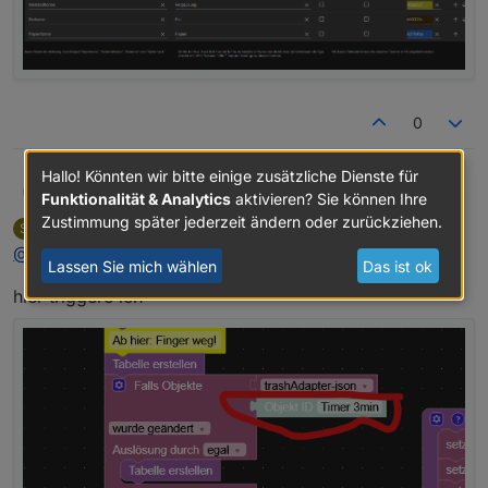
0
Hallo! Könnten wir bitte einige zusätzliche Dienste für
@
syber
.. zeige mir mal bitte den Ausschnitt im Script,
skvarel
Funktionalität & Analytics
aktivieren? Sie können Ihre
mit deinen Icons.
Zustimmung später jederzeit ändern oder zurückziehen.
syber
schrieb am
3. Nov. 2025, 07:34
S
Tritt das Problem auch bei meinen Icons auf?
zuletzt editiert von
Offline
@
skvarel
Lassen Sie mich wählen
Das ist ok
hier triggere ich