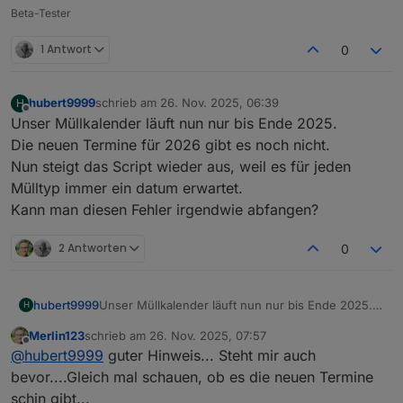
Beta-Tester
1 Antwort
0
hubert9999
schrieb am
26. Nov. 2025, 06:39
H
zuletzt editiert von
Offline
Unser Müllkalender läuft nun nur bis Ende 2025.
Die neuen Termine für 2026 gibt es noch nicht.
Nun steigt das Script wieder aus, weil es für jeden
Mülltyp immer ein datum erwartet.
Kann man diesen Fehler irgendwie abfangen?
2 Antworten
0
hubert9999
Unser Müllkalender läuft nun nur bis Ende 2025.
H
Die neuen Termine für 2026 gibt es noch nicht.
Merlin123
schrieb am
26. Nov. 2025, 07:57
Nun steigt das Script wieder aus, weil es für jeden
zuletzt editiert von
Offline
@
hubert9999
guter Hinweis... Steht mir auch
Mülltyp immer ein datum erwartet.
Kann man diesen Fehler irgendwie abfangen?
bevor....Gleich mal schauen, ob es die neuen Termine
schin gibt...