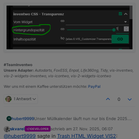
#TeamInventwo
Unsere Adapter:
Autodarts, FoxESS, Enpal, Life360ng, Tidy, vis-inventwo,
vis-2-widgets-inventwo, vis-icontwo, vis-2-widgets-icontwo
Wer uns mit einem Kaffee unterstützen möchte:
PayPal
1 Antwort
0
hubert9999
Unser Müllkalender läuft nun nur bis Ende 2025.
H
Die neuen Termine für 2026 gibt es noch nicht.
skvarel
schrieb am
27. Nov. 2025, 06:07
DEVELOPER
Nun steigt das Script wieder aus, weil es für jeden
zuletzt editiert von
Offline
@
hubert9999
sagte in
Trash HTML Widget VIS2
:
Mülltyp immer ein datum erwartet.