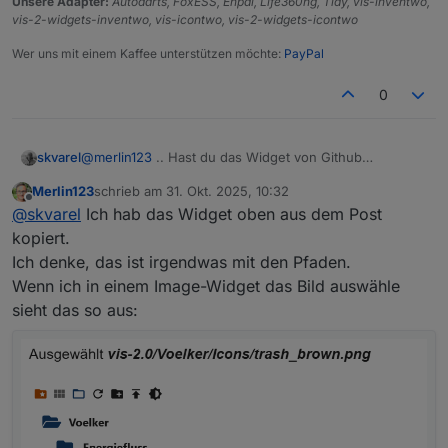
Unsere Adapter:
Autodarts, FoxESS, Enpal, Life360ng, Tidy, vis-inventwo,
vis-2-widgets-inventwo, vis-icontwo, vis-2-widgets-icontwo
Wer uns mit einem Kaffee unterstützen möchte:
PayPal
0
@
merlin123
.. Hast du das Widget von Github
skvarel
exportiert? Der Inhalt-Typ (ob Bild oder Symbol) ist hier
Merlin123
schrieb am
31. Okt. 2025, 10:32
egal, weil das Icon aus dem Script kommt.
zuletzt editiert von
Offline
@
skvarel
Ich hab das Widget oben aus dem Post
kopiert.
Ich denke, das ist irgendwas mit den Pfaden.
Wenn ich in einem Image-Widget das Bild auswähle
sieht das so aus:
Diesen Datenpunkt als Binding nutzen ... da werden
dann auch die Icons mit übergeben, wenn die Pfade
passen.