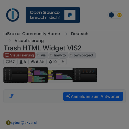
Weiter zum Inhalt
ioBroker Community Home
Deutsch
Visualisierung
Trash HTML Widget VIS2
Visualisierung
vis
how-to
own project
67
8
8.8k
19
Anmelden zum Antworten
@
skvarel
syber
S