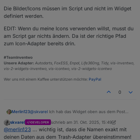
Das wird also da auch nicht dargestellt.
Die Bilder/Icons müssen im Script und nicht im Widget
Vermutlich aus dem gleichen Grund klappt es mit
definiert werden.
dem Script auch nicht.
EDIT: Wenn du meine Icons verwenden willst, musst du
am Script gar nichts ändern. Da ist der richtige Pfad
zum Icon-Adapter bereits drin.
#TeamInventwo
Unsere Adapter:
Autodarts, FoxESS, Enpal, Life360ng, Tidy, vis-inventwo,
vis-2-widgets-inventwo, vis-icontwo, vis-2-widgets-icontwo
Das bild wird dann angezeigt.
Wer uns mit einem Kaffee unterstützen möchte:
PayPal
0
@
skvarel
Ich hab das Widget oben aus dem Post
Merlin123
kopiert.
skvarel
schrieb am
31. Okt. 2025, 15:49
DEVELOPER
Ich denke, das ist irgendwas mit den Pfaden.
Wenn ich euer Widget nehme (also neu in die View
zuletzt editiert von skvarel
Offline
@
merlin123
... wichtig ist, dass die Namen exakt mit
Wenn ich in einem Image-Widget das Bild auswähle
ziehe), dann Inhaltstyp Bild auswähle, dann über die
sieht das so aus:
Auswahl das Icon auswähle sieht es so aus:
deinen Daten aus dem Trash-Adapter übereinstimmen!