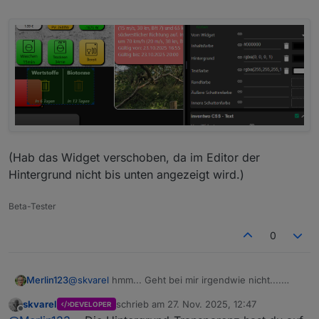
(Hab das Widget verschoben, da im Editor der
Hintergrund nicht bis unten angezeigt wird.)
Beta-Tester
Wichtig, die Transparenz muss natürlich auf '1' stehen
0
(bzw. größer als '0' sein)
;)
@
skvarel
hmm... Geht bei mir irgendwie nicht....
Merlin123
Chrome unter Windows bzw. Fully Browser unter
skvarel
schrieb am
27. Nov. 2025, 12:47
DEVELOPER
Android
zuletzt editiert von
Offline