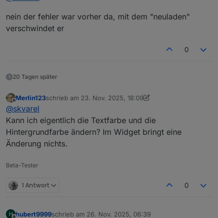
Da steh extra '
hier triggere ich
Finger weg
' ... es kann sein, dass der
nein der fehler war vorher da, mit dem "neuladen"
Fehler durch deine Änderung kommt. Da kann ich so
verschwindet er
leider nicht helfen.
0
20 Tagen später
Merlin123
schrieb am
23. Nov. 2025, 18:09
zuletzt editiert von Merlin123
Offline
@
skvarel
Kann ich eigentlich die Textfarbe und die
Hintergrundfarbe ändern? Im Widget bringt eine
Änderung nichts.
Beta-Tester
1 Antwort
0
hubert9999
schrieb am
26. Nov. 2025, 06:39
H