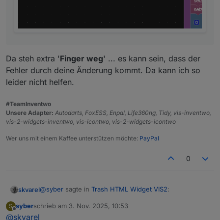
Da steh extra '
Finger weg
' ... es kann sein, dass der
Fehler durch deine Änderung kommt. Da kann ich so
leider nicht helfen.
#TeamInventwo
Unsere Adapter:
Autodarts, FoxESS, Enpal, Life360ng, Tidy, vis-inventwo,
vis-2-widgets-inventwo, vis-icontwo, vis-2-widgets-icontwo
Wer uns mit einem Kaffee unterstützen möchte:
PayPal
0
@
syber
sagte in
Trash HTML Widget VIS2
:
skvarel
syber
schrieb am
3. Nov. 2025, 10:53
S
zuletzt editiert von
Offline
@
skvarel
@
skvarel