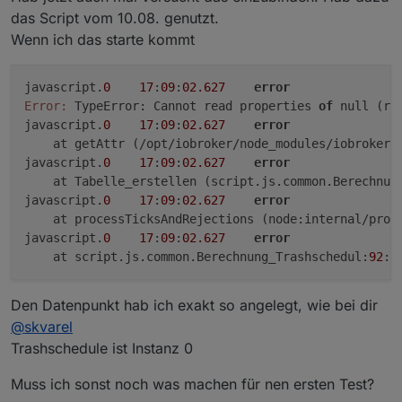
das Script vom 10.08. genutzt.
Wenn ich das starte kommt
javascript.
0
17
:
09
:
02.627
error
Error:
 TypeError: Cannot read properties 
of
 null (re
javascript.
0
17
:
09
:
02.627
error
    at getAttr (/opt/iobroker/node_modules/iobroker.
javascript.
0
17
:
09
:
02.627
error
    at Tabelle_erstellen (script.js.common.Berechnun
javascript.
0
17
:
09
:
02.627
error
    at processTicksAndRejections (node:internal/proc
javascript.
0
17
:
09
:
02.627
error
    at script.js.common.Berechnung_Trashschedul:
92
:
1
Den Datenpunkt hab ich exakt so angelegt, wie bei dir
@
skvarel
Trashschedule ist Instanz 0
Muss ich sonst noch was machen für nen ersten Test?