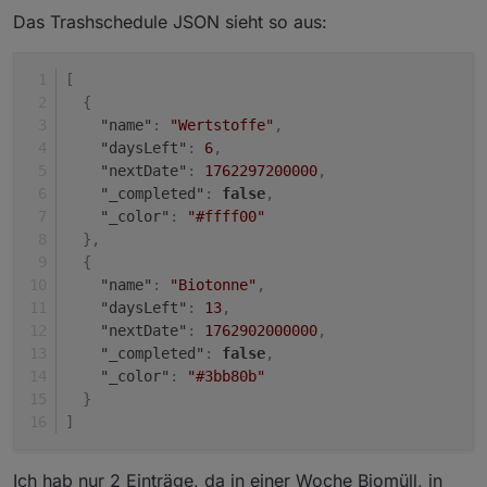
Das Trashschedule JSON sieht so aus:
[
{
"name"
:
"Wertstoffe"
,
"daysLeft"
:
6
,
"nextDate"
:
1762297200000
,
"_completed"
:
false
,
"_color"
:
"#ffff00"
}
,
{
"name"
:
"Biotonne"
,
"daysLeft"
:
13
,
"nextDate"
:
1762902000000
,
"_completed"
:
false
,
"_color"
:
"#3bb80b"
}
]
Ich hab nur 2 Einträge, da in einer Woche Biomüll, in