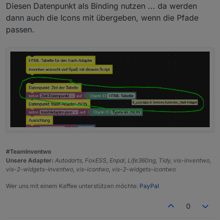
Diesen Datenpunkt als Binding nutzen ... da werden
dann auch die Icons mit übergeben, wenn die Pfade
passen.
#TeamInventwo
Unsere Adapter:
Autodarts, FoxESS, Enpal, Life360ng, Tidy, vis-inventwo,
vis-2-widgets-inventwo, vis-icontwo, vis-2-widgets-icontwo
Wer uns mit einem Kaffee unterstützen möchte:
PayPal
0