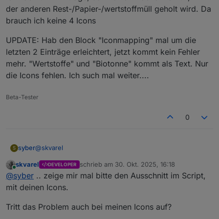
der anderen Rest-/Papier-/wertstoffmüll geholt wird. Da
brauch ich keine 4 Icons
UPDATE: Hab den Block "Iconmapping" mal um die
letzten 2 Einträge erleichtert, jetzt kommt kein Fehler
mehr. "Wertstoffe" und "Biotonne" kommt als Text. Nur
die Icons fehlen. Ich such mal weiter....
Beta-Tester
0
@
skvarel
syber
S
skvarel
schrieb am
30. Okt. 2025, 16:18
DEVELOPER
Okay, hab es jetzt erstmal mit nem script ,was alle 2min
zuletzt editiert von
Online
@
syber
.. zeige mir mal bitte den Ausschnitt im Script,
das script neustartet, gelöst
grüsse
mit deinen Icons.
Tritt das Problem auch bei meinen Icons auf?