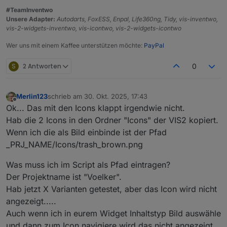
#TeamInventwo
Unsere Adapter:
Autodarts, FoxESS, Enpal, Life360ng, Tidy, vis-inventwo,
vis-2-widgets-inventwo, vis-icontwo, vis-2-widgets-icontwo
Wer uns mit einem Kaffee unterstützen möchte:
PayPal
S
2 Antworten
0
Merlin123
schrieb am
30. Okt. 2025, 17:43
zuletzt editiert von
Offline
Ok... Das mit den Icons klappt irgendwie nicht.
Hab die 2 Icons in den Ordner "Icons" der VIS2 kopiert.
Wenn ich die als Bild einbinde ist der Pfad
_PRJ_NAME/Icons/trash_brown.png
Was muss ich im Script als Pfad eintragen?
Der Projektname ist "Voelker".
Hab jetzt X Varianten getestet, aber das Icon wird nicht
angezeigt.....
Auch wenn ich in eurem Widget Inhaltstyp Bild auswähle
und dann zum Icon navigiere wird das nicht angezeigt,