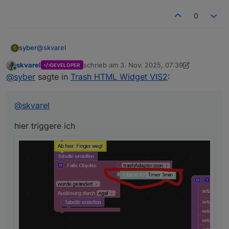
0
@
skvarel
syber
S
skvarel
schrieb am
3. Nov. 2025, 07:39
DEVELOPER
hier triggere ich
zuletzt editiert von skvarel
11. März 2025, 08:
Online
@
syber
sagte in
Trash HTML Widget VIS2
:
@
skvarel
hier triggere ich