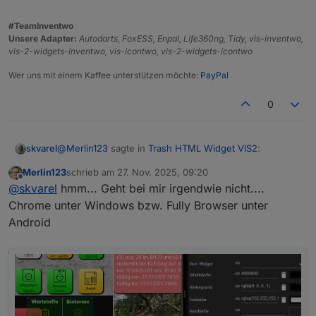
#TeamInventwo
Unsere Adapter:
Autodarts, FoxESS, Enpal, Life360ng, Tidy, vis-inventwo,
vis-2-widgets-inventwo, vis-icontwo, vis-2-widgets-icontwo
Wer uns mit einem Kaffee unterstützen möchte:
PayPal
0
@
Merlin123
sagte in
Trash HTML Widget VIS2
:
skvarel
Merlin123
schrieb am
27. Nov. 2025, 09:20
zuletzt editiert von
Offline
@
skvarel
@
skvarel
hmm... Geht bei mir irgendwie nicht....
Kann ich eigentlich die Textfarbe und die
Chrome unter Windows bzw. Fully Browser unter
Hintergrund- und Textfarbe klappt im Widget:
Hintergrundfarbe ändern? Im Widget bringt eine
Android
Änderung nichts.