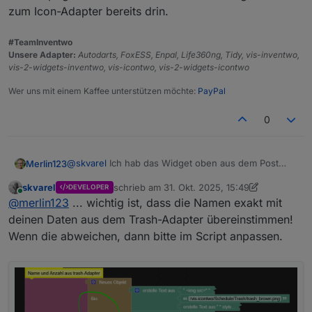
zum Icon-Adapter bereits drin.
#TeamInventwo
Unsere Adapter:
Autodarts, FoxESS, Enpal, Life360ng, Tidy, vis-inventwo,
vis-2-widgets-inventwo, vis-icontwo, vis-2-widgets-icontwo
Das bild wird dann angezeigt.
Wer uns mit einem Kaffee unterstützen möchte:
PayPal
0
@
skvarel
Ich hab das Widget oben aus dem Post
Merlin123
kopiert.
skvarel
schrieb am
31. Okt. 2025, 15:49
DEVELOPER
Ich denke, das ist irgendwas mit den Pfaden.
Wenn ich euer Widget nehme (also neu in die View
zuletzt editiert von skvarel
Online
@
merlin123
... wichtig ist, dass die Namen exakt mit
Wenn ich in einem Image-Widget das Bild auswähle
ziehe), dann Inhaltstyp Bild auswähle, dann über die
sieht das so aus:
Auswahl das Icon auswähle sieht es so aus:
deinen Daten aus dem Trash-Adapter übereinstimmen!
Wenn die abweichen, dann bitte im Script anpassen.
Das wird also da auch nicht dargestellt.
Vermutlich aus dem gleichen Grund klappt es mit