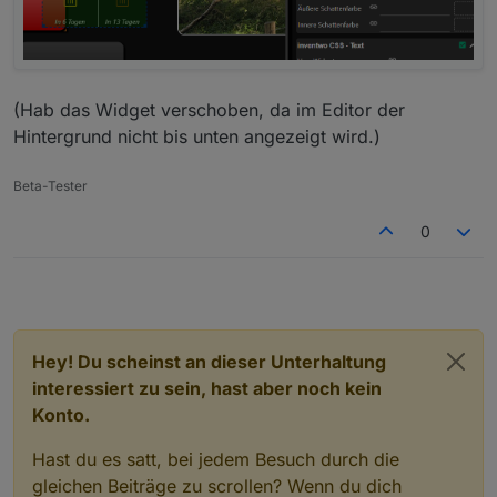
(Hab das Widget verschoben, da im Editor der
Hintergrund nicht bis unten angezeigt wird.)
Beta-Tester
Wichtig, die Transparenz muss natürlich auf '1' stehen
0
(bzw. größer als '0' sein)
;)
Hey! Du scheinst an dieser Unterhaltung
interessiert zu sein, hast aber noch kein
Konto.
Hast du es satt, bei jedem Besuch durch die
gleichen Beiträge zu scrollen? Wenn du dich