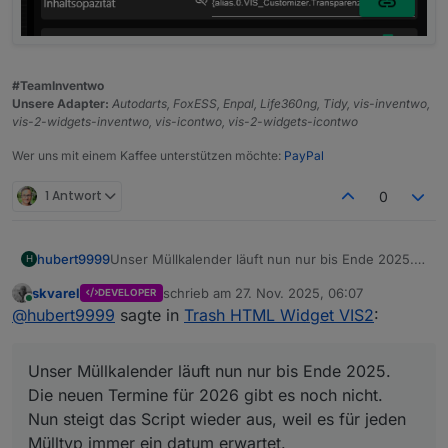
#TeamInventwo
Unsere Adapter:
Autodarts, FoxESS, Enpal, Life360ng, Tidy, vis-inventwo,
vis-2-widgets-inventwo, vis-icontwo, vis-2-widgets-icontwo
Wer uns mit einem Kaffee unterstützen möchte:
PayPal
1 Antwort
0
hubert9999
Unser Müllkalender läuft nun nur bis Ende 2025.
H
Die neuen Termine für 2026 gibt es noch nicht.
skvarel
schrieb am
27. Nov. 2025, 06:07
DEVELOPER
Nun steigt das Script wieder aus, weil es für jeden
zuletzt editiert von
Online
@
hubert9999
sagte in
Trash HTML Widget VIS2
:
Mülltyp immer ein datum erwartet.
Kann man diesen Fehler irgendwie abfangen?
Unser Müllkalender läuft nun nur bis Ende 2025.
Die neuen Termine für 2026 gibt es noch nicht.
Nun steigt das Script wieder aus, weil es für jeden
Mülltyp immer ein datum erwartet.