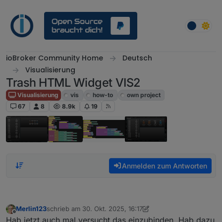
Weiter zum Inhalt
ioBroker Community Home
Deutsch
Visualisierung
Trash HTML Widget VIS2
Visualisierung
vis
how-to
own project
67
8
8.9k
19
Anmelden zum Antworten
Merlin123
schrieb am
30. Okt. 2025, 16:17
zuletzt editiert von Merlin123
Offline
Hab jetzt auch mal versucht das einzubinden. Hab dazu