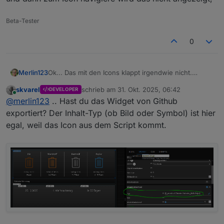
Beta-Tester
0
Ok... Das mit den Icons klappt irgendwie nicht.
Merlin123
Hab die 2 Icons in den Ordner "Icons" der VIS2
skvarel
schrieb am
31. Okt. 2025, 06:42
DEVELOPER
kopiert.
Was muss ich im Script als Pfad eintragen?
zuletzt editiert von
Online
@
merlin123
.. Hast du das Widget von Github
Wenn ich die als Bild einbinde ist der Pfad
Der Projektname ist "Voelker".
_PRJ_NAME/Icons/trash_brown.png
Hab jetzt X Varianten getestet, aber das Icon wird
exportiert? Der Inhalt-Typ (ob Bild oder Symbol) ist hier
nicht angezeigt.....
egal, weil das Icon aus dem Script kommt.
Auch wenn ich in eurem Widget Inhaltstyp Bild
auswähle und dann zum Icon navigiere wird das
nicht angezeigt,