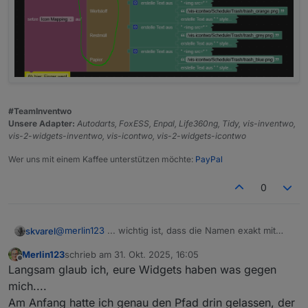
dem Script auch nicht.
#TeamInventwo
Unsere Adapter:
Autodarts, FoxESS, Enpal, Life360ng, Tidy, vis-inventwo,
Das bild wird dann angezeigt.
vis-2-widgets-inventwo, vis-icontwo, vis-2-widgets-icontwo
Wer uns mit einem Kaffee unterstützen möchte:
PayPal
0
@
merlin123
... wichtig ist, dass die Namen exakt mit
skvarel
deinen Daten aus dem Trash-Adapter übereinstimmen!
Merlin123
schrieb am
31. Okt. 2025, 16:05
Wenn die abweichen, dann bitte im Script anpassen.
zuletzt editiert von
Offline
Langsam glaub ich, eure Widgets haben was gegen
mich....
Am Anfang hatte ich genau den Pfad drin gelassen, der