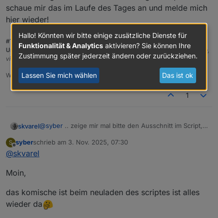
schaue mir das im Laufe des Tages an und melde mich
hier wieder!
Hallo! Könnten wir bitte einige zusätzliche Dienste für
#TeamInventwo
Funktionalität & Analytics
aktivieren? Sie können Ihre
Unsere Adapter:
Autodarts, FoxESS, Enpal, Life360ng, Tidy, vis-inventwo,
Zustimmung später jederzeit ändern oder zurückziehen.
vis-2-widgets-inventwo, vis-icontwo, vis-2-widgets-icontwo
Lassen Sie mich wählen
Das ist ok
Wer uns mit einem Kaffee unterstützen möchte:
PayPal
1
@
syber
.. zeige mir mal bitte den Ausschnitt im Script,
skvarel
mit deinen Icons.
syber
schrieb am
3. Nov. 2025, 07:30
S
Tritt das Problem auch bei meinen Icons auf?
zuletzt editiert von
Offline
@
skvarel
Moin,
das komische ist beim neuladen des scriptes ist alles
wieder da