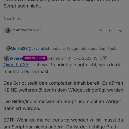
Script auch nicht.
Beta-Tester
2 Antworten
0
@
skvarel
Ich hab das Widget oben aus dem Post
Merlin123
kopiert.
skvarel
schrieb am
31. Okt. 2025, 15:47
DEVELOPER
Ich denke, das ist irgendwas mit den Pfaden.
Wenn ich euer Widget nehme (also neu in die View
zuletzt editiert von skvarel
Online
@
merlin123
.. ich weiß ehrlich gesagt nicht, was du da
Wenn ich in einem Image-Widget das Bild auswähle
ziehe), dann Inhaltstyp Bild auswähle, dann über die
sieht das so aus:
Auswahl das Icon auswähle sieht es so aus:
machst bzw. vorhast.
Das Script stellt den kompletten Inhalt bereit. Es dürfen
KEINE weiteren Bilder in dem Widget eingefügt werden.
Das wird also da auch nicht dargestellt.
Die Bilder/Icons müssen im Script und nicht im Widget
Vermutlich aus dem gleichen Grund klappt es mit
definiert werden.
dem Script auch nicht.
EDIT: Wenn du meine Icons verwenden willst, musst du
am Script gar nichts ändern. Da ist der richtige Pfad