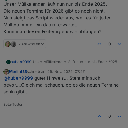
zuletzt editiert von
Offline
Unser Müllkalender läuft nun nur bis Ende 2025.
Die neuen Termine für 2026 gibt es noch nicht.
Nun steigt das Script wieder aus, weil es für jeden
Mülltyp immer ein datum erwartet.
Kann man diesen Fehler irgendwie abfangen?
2 Antworten
0
hubert9999
Unser Müllkalender läuft nun nur bis Ende 2025.
H
Die neuen Termine für 2026 gibt es noch nicht.
Merlin123
schrieb am
26. Nov. 2025, 07:57
Nun steigt das Script wieder aus, weil es für jeden
zuletzt editiert von
Offline
@
hubert9999
guter Hinweis... Steht mir auch
Mülltyp immer ein datum erwartet.
Kann man diesen Fehler irgendwie abfangen?
bevor....Gleich mal schauen, ob es die neuen Termine
schin gibt...
Beta-Tester
0