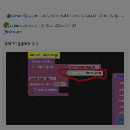
@
syber
.. zeige mir mal bitte den Ausschnitt im Script,
skvarel
mit deinen Icons.
syber
schrieb am
3. Nov. 2025, 07:34
S
Tritt das Problem auch bei meinen Icons auf?
zuletzt editiert von
Offline
@
skvarel
hier triggere ich