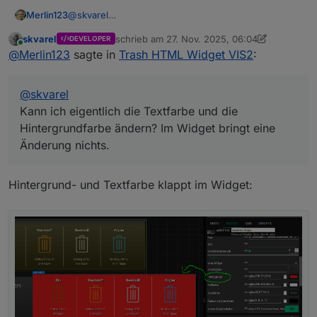
Merlin123
@
skvarel
Kann ich eigentlich die Textfarbe und die
skvarel
schrieb am
27. Nov. 2025, 06:04
DEVELOPER
Hintergrundfarbe ändern? Im Widget bringt eine
zuletzt editiert von skvarel
Online
@
Merlin123
sagte in
Trash HTML Widget VIS2
:
Änderung nichts.
@
skvarel
Kann ich eigentlich die Textfarbe und die
Hintergrundfarbe ändern? Im Widget bringt eine
Änderung nichts.
Hintergrund- und Textfarbe klappt im Widget: