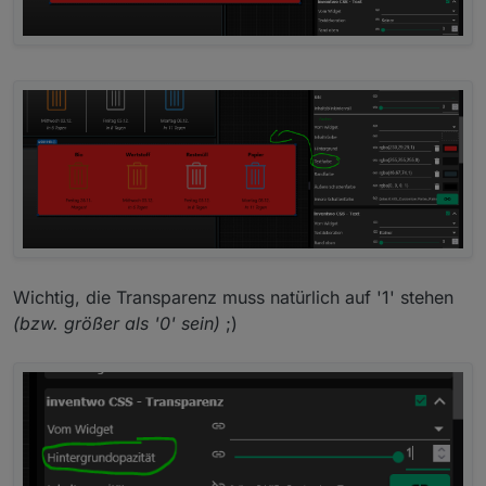
Wichtig, die Transparenz muss natürlich auf '1' stehen
(bzw. größer als '0' sein)
;)