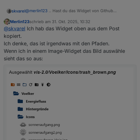
@
merlin123
.. Hast du das Widget von Github
skvarel
exportiert? Der Inhalt-Typ (ob Bild oder Symbol) ist hier
Merlin123
schrieb am
31. Okt. 2025, 10:32
egal, weil das Icon aus dem Script kommt.
zuletzt editiert von
Offline
@
skvarel
Ich hab das Widget oben aus dem Post
kopiert.
Ich denke, das ist irgendwas mit den Pfaden.
Wenn ich in einem Image-Widget das Bild auswähle
sieht das so aus:
Diesen Datenpunkt als Binding nutzen ... da werden
dann auch die Icons mit übergeben, wenn die Pfade
passen.