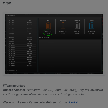
dran.
einzigst sichtbarer Unterschied sind die "Anzahl der
Tage, bis Maßnahmen erforderlich sind"; die sind bei
mir auf "0", habe sie mal auf "1" wie bei Dir gesetzt
#TeamInventwo
Unsere Adapter:
Autodarts, FoxESS, Enpal, Life360ng, Tidy, vis-inventwo,
vis-2-widgets-inventwo, vis-icontwo, vis-2-widgets-icontwo
Wer uns mit einem Kaffee unterstützen möchte:
PayPal