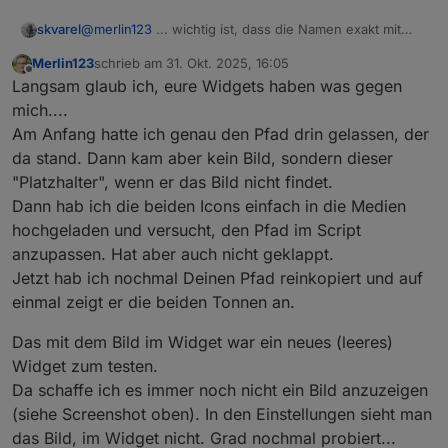
@
merlin123
... wichtig ist, dass die Namen exakt mit
skvarel
deinen Daten aus dem Trash-Adapter übereinstimmen!
Merlin123
schrieb am
31. Okt. 2025, 16:05
Wenn die abweichen, dann bitte im Script anpassen.
zuletzt editiert von
Offline
Langsam glaub ich, eure Widgets haben was gegen
mich....
Am Anfang hatte ich genau den Pfad drin gelassen, der
da stand. Dann kam aber kein Bild, sondern dieser
"Platzhalter", wenn er das Bild nicht findet.
Dann hab ich die beiden Icons einfach in die Medien
hochgeladen und versucht, den Pfad im Script
anzupassen. Hat aber auch nicht geklappt.
Jetzt hab ich nochmal Deinen Pfad reinkopiert und auf
einmal zeigt er die beiden Tonnen an.
Das mit dem Bild im Widget war ein neues (leeres)
Widget zum testen.
Da schaffe ich es immer noch nicht ein Bild anzuzeigen
(siehe Screenshot oben). In den Einstellungen sieht man
das Bild, im Widget nicht. Grad nochmal probiert...