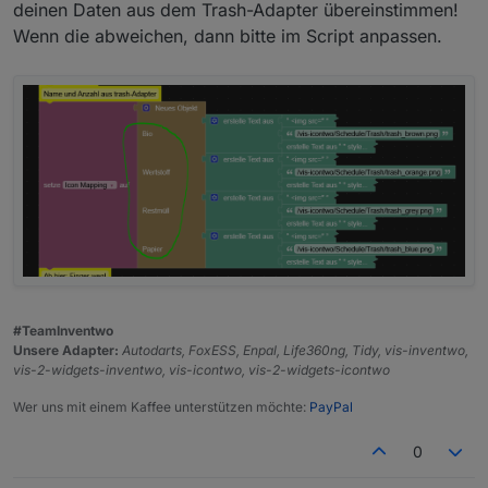
sieht das so aus:
Auswahl das Icon auswähle sieht es so aus:
deinen Daten aus dem Trash-Adapter übereinstimmen!
Wenn die abweichen, dann bitte im Script anpassen.
Das wird also da auch nicht dargestellt.
Vermutlich aus dem gleichen Grund klappt es mit
dem Script auch nicht.
#TeamInventwo
Unsere Adapter:
Autodarts, FoxESS, Enpal, Life360ng, Tidy, vis-inventwo,
Das bild wird dann angezeigt.
vis-2-widgets-inventwo, vis-icontwo, vis-2-widgets-icontwo
Wer uns mit einem Kaffee unterstützen möchte:
PayPal
0