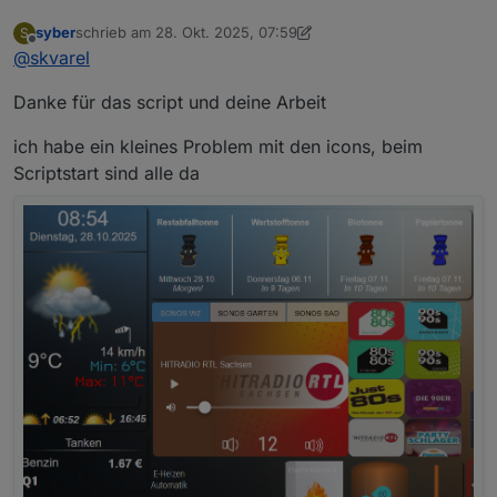
syber
schrieb am
28. Okt. 2025, 07:59
S
zuletzt editiert von syber
Offline
@
skvarel
Danke für das script und deine Arbeit
ich habe ein kleines Problem mit den icons, beim
Scriptstart sind alle da