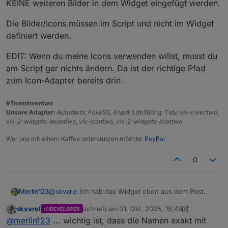
KEINE weiteren Bilder in dem Widget eingefügt werden.
Das wird also da auch nicht dargestellt.
Die Bilder/Icons müssen im Script und nicht im Widget
Vermutlich aus dem gleichen Grund klappt es mit
definiert werden.
dem Script auch nicht.
EDIT: Wenn du meine Icons verwenden willst, musst du
am Script gar nichts ändern. Da ist der richtige Pfad
zum Icon-Adapter bereits drin.
#TeamInventwo
Unsere Adapter:
Autodarts, FoxESS, Enpal, Life360ng, Tidy, vis-inventwo,
vis-2-widgets-inventwo, vis-icontwo, vis-2-widgets-icontwo
Das bild wird dann angezeigt.
Wer uns mit einem Kaffee unterstützen möchte:
PayPal
0
@
skvarel
Ich hab das Widget oben aus dem Post
Merlin123
kopiert.
skvarel
schrieb am
31. Okt. 2025, 15:49
DEVELOPER
Ich denke, das ist irgendwas mit den Pfaden.
Wenn ich euer Widget nehme (also neu in die View
zuletzt editiert von skvarel
Offline
@
merlin123
... wichtig ist, dass die Namen exakt mit
Wenn ich in einem Image-Widget das Bild auswähle
ziehe), dann Inhaltstyp Bild auswähle, dann über die