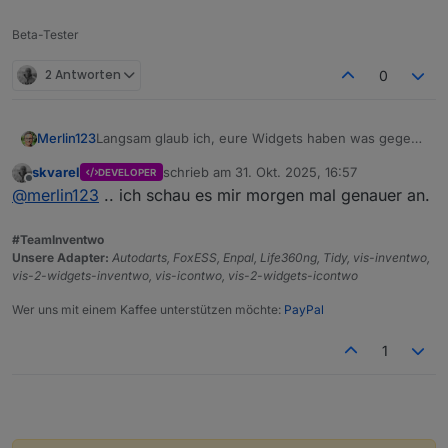
Beta-Tester
2 Antworten
0
Langsam glaub ich, eure Widgets haben was gegen
Merlin123
mich....
skvarel
schrieb am
31. Okt. 2025, 16:57
DEVELOPER
Am Anfang hatte ich genau den Pfad drin gelassen,
Das mit dem Bild im Widget war ein neues (leeres)
zuletzt editiert von
Offline
@
merlin123
.. ich schau es mir morgen mal genauer an.
der da stand. Dann kam aber kein Bild, sondern
Widget zum testen.
dieser "Platzhalter", wenn er das Bild nicht findet.
Da schaffe ich es immer noch nicht ein Bild
Dann hab ich die beiden Icons einfach in die Medien
anzuzeigen (siehe Screenshot oben). In den
#TeamInventwo
hochgeladen und versucht, den Pfad im Script
Einstellungen sieht man das Bild, im Widget nicht.
Unsere Adapter:
Autodarts, FoxESS, Enpal, Life360ng, Tidy, vis-inventwo,
anzupassen. Hat aber auch nicht geklappt.
Grad nochmal probiert...
vis-2-widgets-inventwo, vis-icontwo, vis-2-widgets-icontwo
Jetzt hab ich nochmal Deinen Pfad reinkopiert und
auf einmal zeigt er die beiden Tonnen an.
Wer uns mit einem Kaffee unterstützen möchte:
PayPal
1