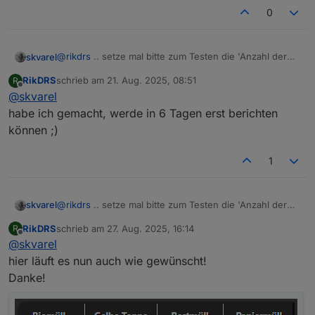
0
@
rikdrs
.. setze mal bitte zum Testen die 'Anzahl der
skvarel
Tage...' hoch. Da hast du eine 0 und ich eine 1
RikDRS
schrieb am
21. Aug. 2025, 08:51
R
Ich werte im Script das Objekt 'daysLeft' aus. Eventuell
zuletzt editiert von
Offline
@
skvarel
liegt das an der 0 !?
Danach bitte einmal mein Script neu starten.
habe ich gemacht, werde in 6 Tagen erst berichten
können ;)
1
@
rikdrs
.. setze mal bitte zum Testen die 'Anzahl der
skvarel
Tage...' hoch. Da hast du eine 0 und ich eine 1
RikDRS
schrieb am
27. Aug. 2025, 16:14
R
Ich werte im Script das Objekt 'daysLeft' aus. Eventuell
zuletzt editiert von
Offline
@
skvarel
liegt das an der 0 !?
Danach bitte einmal mein Script neu starten.
hier läuft es nun auch wie gewünscht!
Danke!