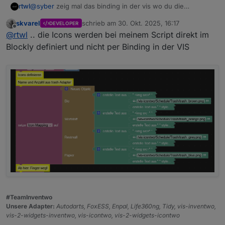
rtwl
@
syber
zeig mal das binding in der vis wo du die
Papiertonne verwendest. Da steht ja im Log dass dieses
skvarel
schrieb am
30. Okt. 2025, 16:17
DEVELOPER
nicht erkannt wird. eventuell eine fehlende klammer oder
zuletzt editiert von
Offline
@
rtwl
.. die Icons werden bei meinem Script direkt im
Tippfehler?
Blockly definiert und nicht per Binding in der VIS
liegt es vielleicht daran,dass Papier und Bio
auf einen Tag fallen?
#TeamInventwo
Unsere Adapter:
Autodarts, FoxESS, Enpal, Life360ng, Tidy, vis-inventwo,
vis-2-widgets-inventwo, vis-icontwo, vis-2-widgets-icontwo