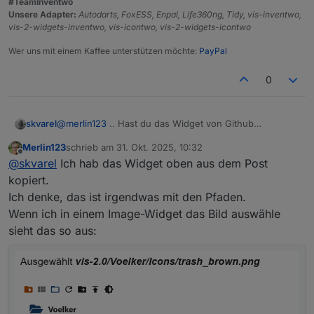
#TeamInventwo
Unsere Adapter:
Autodarts, FoxESS, Enpal, Life360ng, Tidy, vis-inventwo,
vis-2-widgets-inventwo, vis-icontwo, vis-2-widgets-icontwo
Wer uns mit einem Kaffee unterstützen möchte:
PayPal
0
@
merlin123
.. Hast du das Widget von Github
skvarel
exportiert? Der Inhalt-Typ (ob Bild oder Symbol) ist hier
Merlin123
schrieb am
31. Okt. 2025, 10:32
egal, weil das Icon aus dem Script kommt.
zuletzt editiert von
Offline
@
skvarel
Ich hab das Widget oben aus dem Post
kopiert.
Ich denke, das ist irgendwas mit den Pfaden.
Wenn ich in einem Image-Widget das Bild auswähle
sieht das so aus:
Diesen Datenpunkt als Binding nutzen ... da werden
dann auch die Icons mit übergeben, wenn die Pfade
passen.