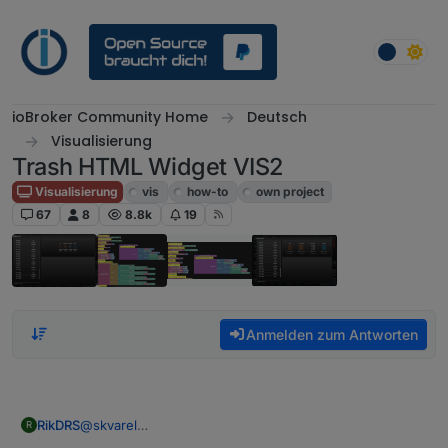
Weiter zum Inhalt
ioBroker Community Home
Deutsch
Visualisierung
Trash HTML Widget VIS2
Visualisierung
vis
how-to
own project
67
8
8.8k
19
Anmelden zum Antworten
RikDRS
@
skvarel
R