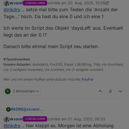
skvarel
schrieb am
20. Aug. 2025, 13:05
DEVELOPER
zuletzt editiert von skvarel
Offline
@
rikdrs
.. setze mal bitte zum Testen die 'Anzahl der
Tage...' hoch. Da hast du eine 0 und ich eine 1
einzigst sichtbarer Unterschied sind die "Anzahl der
Tage, bis Maßnahmen erforderlich sind"; die sind bei
Ich werte im Script das Objekt 'daysLeft' aus. Eventuell
mir auf "0", habe sie mal auf "1" wie bei Dir gesetzt
liegt das an der 0 !?
Danach bitte einmal mein Script neu starten.
#TeamInventwo
Unsere Adapter:
Autodarts, FoxESS, Enpal, Life360ng, Tidy, vis-inventwo,
vis-2-widgets-inventwo, vis-icontwo, vis-2-widgets-icontwo
Wer uns mit einem Kaffee unterstützen möchte:
PayPal
R
2 Antworten
0
RikDRS
@
skvarel
R
skvarel
schrieb am
21. Aug. 2025, 05:33
DEVELOPER
zuletzt editiert von
Offline
@
rikdrs
.. hier klappt es. Morgen ist eine Abholung