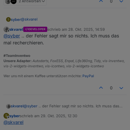
2 Antworten
0
@
skvarel
syber
S
skvarel
schrieb am
28. Okt. 2025, 14:59
DEVELOPER
Danke für das script und deine Arbeit
zuletzt editiert von
Offline
@
syber
.. der Fehler sagt mir so nichts. Ich muss das
ich habe ein kleines Problem mit den icons, beim
mal recherchieren.
Scriptstart sind alle da
nach einer Weile, sieht es dann so aus
#TeamInventwo
Unsere Adapter:
Autodarts, FoxESS, Enpal, Life360ng, Tidy, vis-inventwo,
nach einem Neustart des Scriptes sind die Icons wieder
vis-2-widgets-inventwo, vis-icontwo, vis-2-widgets-icontwo
da
Grüsse Steffen
Wer uns mit einem Kaffee unterstützen möchte:
PayPal
jetz kam folgender Fehler
0
skvarel
@
syber
.. der Fehler sagt mir so nichts. Ich muss das
mal recherchieren.
syber
schrieb am
29. Okt. 2025, 12:30
S
zuletzt editiert von
Offline
@
skvarel
liegt es vielleicht daran,dass Papier und Bio