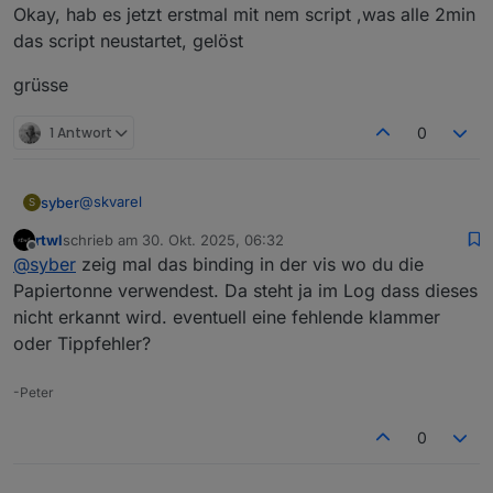
Okay, hab es jetzt erstmal mit nem script ,was alle 2min
auf einen Tag fallen?
das script neustartet, gelöst
grüsse
1 Antwort
0
@
skvarel
syber
S
rtwl
schrieb am
30. Okt. 2025, 06:32
Danke für das script und deine Arbeit
zuletzt editiert von
Offline
@
syber
zeig mal das binding in der vis wo du die
ich habe ein kleines Problem mit den icons, beim
Papiertonne verwendest. Da steht ja im Log dass dieses
Scriptstart sind alle da
nicht erkannt wird. eventuell eine fehlende klammer
nach einer Weile, sieht es dann so aus
oder Tippfehler?
nach einem Neustart des Scriptes sind die Icons wieder
da
-Peter
Grüsse Steffen
0
jetz kam folgender Fehler