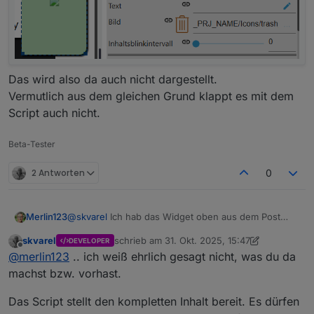
Das wird also da auch nicht dargestellt.
Vermutlich aus dem gleichen Grund klappt es mit dem
Script auch nicht.
Beta-Tester
2 Antworten
0
@
skvarel
Ich hab das Widget oben aus dem Post
Merlin123
kopiert.
skvarel
schrieb am
31. Okt. 2025, 15:47
DEVELOPER
Ich denke, das ist irgendwas mit den Pfaden.
Wenn ich euer Widget nehme (also neu in die View
zuletzt editiert von skvarel
Offline
@
merlin123
.. ich weiß ehrlich gesagt nicht, was du da
Wenn ich in einem Image-Widget das Bild auswähle
ziehe), dann Inhaltstyp Bild auswähle, dann über die
sieht das so aus:
Auswahl das Icon auswähle sieht es so aus:
machst bzw. vorhast.
Das Script stellt den kompletten Inhalt bereit. Es dürfen