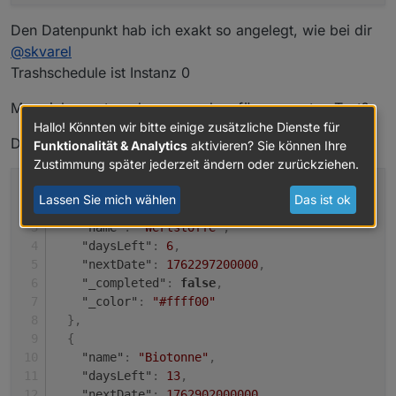
Den Datenpunkt hab ich exakt so angelegt, wie bei dir
@
skvarel
Trashschedule ist Instanz 0
Muss ich sonst noch was machen für nen ersten Test?
Hallo! Könnten wir bitte einige zusätzliche Dienste für
Das Trashschedule JSON sieht so aus:
Funktionalität & Analytics
aktivieren? Sie können Ihre
Zustimmung später jederzeit ändern oder zurückziehen.
[
Lassen Sie mich wählen
Das ist ok
{
"name"
:
"Wertstoffe"
,
"daysLeft"
:
6
,
"nextDate"
:
1762297200000
,
"_completed"
:
false
,
"_color"
:
"#ffff00"
}
,
{
"name"
:
"Biotonne"
,
"daysLeft"
:
13
,
"nextDate"
:
1762902000000
,