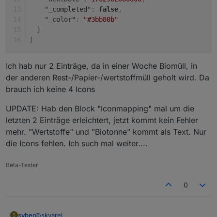
"_completed"
:
false
,
"_color"
:
"#3bb80b"
}
]
Ich hab nur 2 Einträge, da in einer Woche Biomüll, in
der anderen Rest-/Papier-/wertstoffmüll geholt wird. Da
brauch ich keine 4 Icons
UPDATE: Hab den Block "Iconmapping" mal um die
letzten 2 Einträge erleichtert, jetzt kommt kein Fehler
mehr. "Wertstoffe" und "Biotonne" kommt als Text. Nur
die Icons fehlen. Ich such mal weiter....
Beta-Tester
0
@
skvarel
syber
S