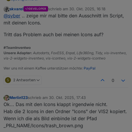
skvarel
schrieb am
30. Okt. 2025, 16:18
DEVELOPER
Okay, hab es jetzt erstmal mit nem script ,was alle 2min
zuletzt editiert von
Offline
@
syber
.. zeige mir mal bitte den Ausschnitt im Script,
das script neustartet, gelöst
grüsse
mit deinen Icons.
Tritt das Problem auch bei meinen Icons auf?
#TeamInventwo
Unsere Adapter:
Autodarts, FoxESS, Enpal, Life360ng, Tidy, vis-inventwo,
vis-2-widgets-inventwo, vis-icontwo, vis-2-widgets-icontwo
Wer uns mit einem Kaffee unterstützen möchte:
PayPal
S
2 Antworten
0
Merlin123
schrieb am
30. Okt. 2025, 17:43
zuletzt editiert von
Offline
Ok... Das mit den Icons klappt irgendwie nicht.
Hab die 2 Icons in den Ordner "Icons" der VIS2 kopiert.
Wenn ich die als Bild einbinde ist der Pfad
_PRJ_NAME/Icons/trash_brown.png