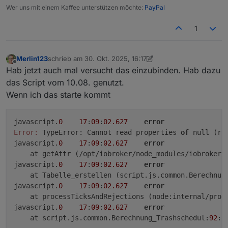
Wer uns mit einem Kaffee unterstützen möchte:
PayPal
1
Merlin123
schrieb am
30. Okt. 2025, 16:17
zuletzt editiert von Merlin123
Offline
Hab jetzt auch mal versucht das einzubinden. Hab dazu
das Script vom 10.08. genutzt.
Wenn ich das starte kommt
javascript.
0
17
:
09
:
02.627
error
Error:
 TypeError: Cannot read properties 
of
 null (re
javascript.
0
17
:
09
:
02.627
error
    at getAttr (/opt/iobroker/node_modules/iobroker.
javascript.
0
17
:
09
:
02.627
error
    at Tabelle_erstellen (script.js.common.Berechnun
javascript.
0
17
:
09
:
02.627
error
    at processTicksAndRejections (node:internal/proc
javascript.
0
17
:
09
:
02.627
error
    at script.js.common.Berechnung_Trashschedul:
92
:
1