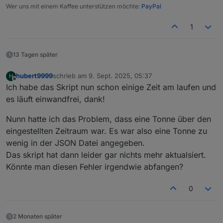
Wer uns mit einem Kaffee unterstützen möchte:
PayPal
1
13 Tagen später
hubert9999
schrieb am
9. Sept. 2025, 05:37
H
zuletzt editiert von
Offline
Ich habe das Skript nun schon einige Zeit am laufen und
es läuft einwandfrei, dank!
Nunn hatte ich das Problem, dass eine Tonne über den
eingestellten Zeitraum war. Es war also eine Tonne zu
wenig in der JSON Datei angegeben.
Das skript hat dann leider gar nichts mehr aktualsiert.
Könnte man diesen Fehler irgendwie abfangen?
0
2 Monaten später