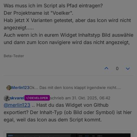
Was muss ich im Script als Pfad eintragen?
Der Projektname ist "Voelker".
Hab jetzt X Varianten getestet, aber das Icon wird nicht
angezeigt.....
Auch wenn ich in eurem Widget Inhaltstyp Bild auswähle
und dann zum Icon navigiere wird das nicht angezeigt,
Beta-Tester
0
Ok... Das mit den Icons klappt irgendwie nicht.
Merlin123
Hab die 2 Icons in den Ordner "Icons" der VIS2
skvarel
schrieb am
31. Okt. 2025, 06:42
DEVELOPER
kopiert.
Was muss ich im Script als Pfad eintragen?
zuletzt editiert von
Offline
@
merlin123
.. Hast du das Widget von Github
Wenn ich die als Bild einbinde ist der Pfad
Der Projektname ist "Voelker".
_PRJ_NAME/Icons/trash_brown.png
Hab jetzt X Varianten getestet, aber das Icon wird
exportiert? Der Inhalt-Typ (ob Bild oder Symbol) ist hier
nicht angezeigt.....
egal, weil das Icon aus dem Script kommt.
Auch wenn ich in eurem Widget Inhaltstyp Bild
auswähle und dann zum Icon navigiere wird das
nicht angezeigt,