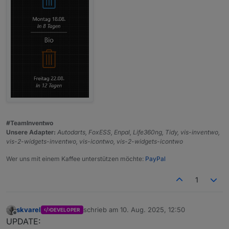
#TeamInventwo
Unsere Adapter:
Autodarts, FoxESS, Enpal, Life360ng, Tidy, vis-inventwo,
vis-2-widgets-inventwo, vis-icontwo, vis-2-widgets-icontwo
Wer uns mit einem Kaffee unterstützen möchte:
PayPal
1
skvarel
schrieb am
10. Aug. 2025, 12:50
DEVELOPER
zuletzt editiert von
Offline
UPDATE: