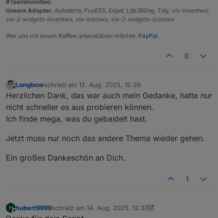
#TeamInventwo
"color"
:
null
,
Unsere Adapter:
Autodarts, FoxESS, Enpal, Life360ng, Tidy, vis-inventwo,
"text-align"
:
"center"
,
vis-2-widgets-inventwo, vis-icontwo, vis-2-widgets-icontwo
"text-shadow"
:
null
,
"font-family"
:
null
,
Wer uns mit einem Kaffee unterstützen möchte:
PayPal
"font-style"
:
null
,
"font-variant"
:
null
,
0
"font-weight"
:
null
,
"font-size"
:
null
,
Longbow
schrieb am
12. Aug. 2025, 15:39
"line-height"
:
null
,
zuletzt editiert von
Offline
Herzlichen Dank, das war auch mein Gedanke, hatte nur
"letter-spacing"
:
null
,
nicht schneller es aus probieren können.
"word-spacing"
:
null
}
,
Ich finde mega, was du gebastelt hast.
"widgetSet"
:
"basic"
,
"_id"
:
"i000001"
Jetzt muss nur noch das andere Thema wieder gehen.
}
Ein großes Dankeschön an Dich.
]
1
hubert9999
schrieb am
14. Aug. 2025, 12:37
H
zuletzt editiert von hubert9999
Offline