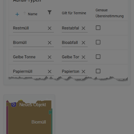
"borderSizeBottom"
:
0
,
"borderSizeLeft"
:
0
,
"borderSizeRight"
:
0
,
"borderStyle"
:
"none"
,
"outerShadowX"
:
0
,
"g_attr_group_css_outer_shadow"
:
true
,
"outerShadowY"
:
0
,
"outerShadowBlur"
:
0
,
"outerShadowSize"
:
0
,
"innerShadowX"
:
0
,
"g_attr_group_css_inner_shadow"
:
true
,
"innerShadowY"
:
0
,
"innerShadowBlur"
:
0
,
"innerShadowSize"
:
0
,
"background"
:
"rgba(0, 0, 0, 1)"
,
"contentColor"
:
""
,
"textColor"
:
"rgba(255,255,255,1)"
,
"borderColor"
:
""
,
"innerShadowColor"
:
""
,
"view"
:
"v000_index"
,
"icon"
:
"/vis-icontwo/Navigations/nav_i.p