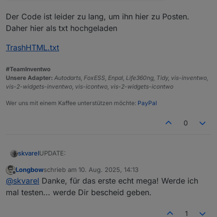
Der Code ist leider zu lang, um ihn hier zu Posten.
Daher hier als txt hochgeladen
TrashHTML.txt
#TeamInventwo
Unsere Adapter:
Autodarts, FoxESS, Enpal, Life360ng, Tidy, vis-inventwo,
vis-2-widgets-inventwo, vis-icontwo, vis-2-widgets-icontwo
Wer uns mit einem Kaffee unterstützen möchte:
PayPal
0
UPDATE:
skvarel
Longbow
schrieb am
10. Aug. 2025, 14:13
Ein paar neue/weitere Einstellungen im Script:
zuletzt editiert von
Offline
@
skvarel
Danke, für das erste echt mega! Werde ich
mal testen... werde Dir bescheid geben.
1