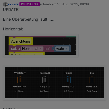
skvarel
schrieb am
10. Aug. 2025, 08:09
DEVELOPER
zuletzt editiert von
Offline
UPDATE:
Eine Überarbeitung läuft .....
Horizontal: