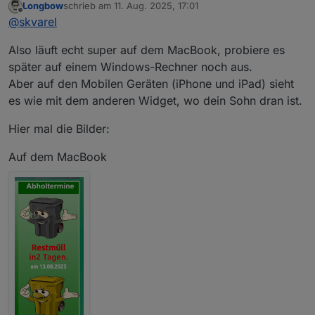
Longbow
schrieb am
11. Aug. 2025, 17:01
zuletzt editiert von
Offline
@
skvarel
Also läuft echt super auf dem MacBook, probiere es
später auf einem Windows-Rechner noch aus.
Aber auf den Mobilen Geräten (iPhone und iPad) sieht
es wie mit dem anderen Widget, wo dein Sohn dran ist.
Hier mal die Bilder:
Auf dem MacBook