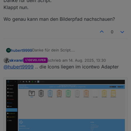
Danke für dein Script.
Klappt nun.
Wo genau kann man den Bilderpfad nachschauen?
0
Danke für dein Script.
hubert9999
H
Klappt nun.
skvarel
schrieb am
14. Aug. 2025, 13:30
DEVELOPER
Wo genau kann man den Bilderpfad nachschauen?
zuletzt editiert von
Offline
@
hubert9999
.. die Icons liegen im icontwo Adapter