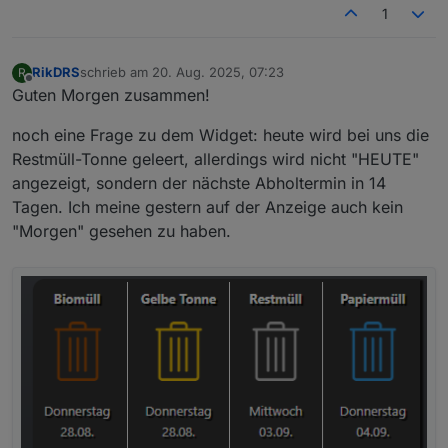
1
RikDRS
schrieb am
20. Aug. 2025, 07:23
R
zuletzt editiert von
Offline
Guten Morgen zusammen!
noch eine Frage zu dem Widget: heute wird bei uns die
Restmüll-Tonne geleert, allerdings wird nicht "HEUTE"
angezeigt, sondern der nächste Abholtermin in 14
Tagen. Ich meine gestern auf der Anzeige auch kein
"Morgen" gesehen zu haben.