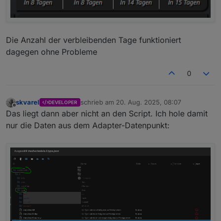
Die Anzahl der verbleibenden Tage funktioniert
dagegen ohne Probleme
0
skvarel
schrieb am
20. Aug. 2025, 08:07
DEVELOPER
zuletzt editiert von
Offline
Das liegt dann aber nicht an den Script. Ich hole damit
nur die Daten aus dem Adapter-Datenpunkt: