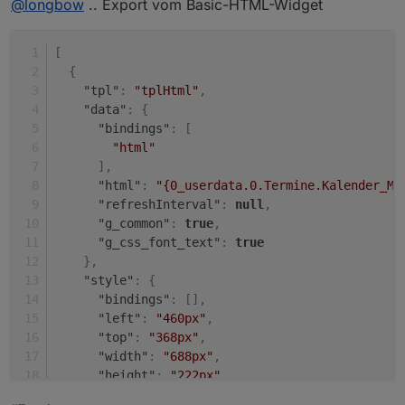
@
longbow
.. Export vom Basic-HTML-Widget
später auf einem Windows-Rechner noch aus.
Aber auf den Mobilen Geräten (iPhone und iPad)
Hier mal die Bilder:
sieht es wie mit dem anderen Widget, wo dein Sohn
[
dran ist.
Auf dem MacBook
{
"tpl"
:
"tplHtml"
,
Auf den Mobilen Geräten:
"data"
:
{
"bindings"
:
[
"html"
]
,
"html"
:
"{0_userdata.0.Termine.Kalender_Mü
"refreshInterval"
:
null
,
"g_common"
:
true
,
"g_css_font_text"
:
true
}
,
"style"
:
{
"bindings"
:
[
]
,
"left"
:
"460px"
,
"top"
:
"368px"
,
"width"
:
"688px"
,
"height"
:
"222px"
,
"z-index"
:
"50"
,