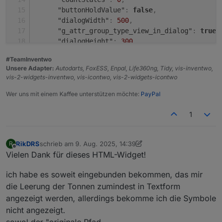
"buttonHoldValue"
:
false
,
"dialogWidth"
:
500
,
"g_attr_group_type_view_in_dialog"
:
true
,
"dialogHeight"
:
300
,
"dialogPadding"
:
10
,
#TeamInventwo
"dialogBackground"
:
"rgb(18, 18, 18)"
,
Unsere Adapter:
Autodarts, FoxESS, Enpal, Life360ng, Tidy, vis-inventwo,
"dialogTitleColor"
:
"rgb(255,255,255)"
,
vis-2-widgets-inventwo, vis-icontwo, vis-2-widgets-icontwo
"dialogTitleSize"
:
20
,
"dialogCloseButtonBackground"
:
"rgba(255,
Wer uns mit einem Kaffee unterstützen möchte:
PayPal
"dialogCloseButtonColor"
:
"rgba(255,255,2
"dialogCloseButtonSize"
:
14
,
1
"dialogBorderRadiusTopLeft"
:
12
,
"dialogBorderRadiusTopRight"
:
0
,
RikDRS
schrieb am
9. Aug. 2025, 14:39
R
"dialogBorderRadiusBottomRight"
:
12
,
zuletzt editiert von RikDRS
8. Sept. 2025, 16:54
Offline
Vielen Dank für dieses HTML-Widget!
"dialogBorderRadiusBottomLeft"
:
0
,
"contentBlinkInterval"
:
0
,
ich habe es soweit eingebunden bekommen, das mir
"g_attr_group_state_default"
:
true
,
die Leerung der Tonnen zumindest in Textform
"outerShadowColor"
:
""
,
angezeigt werden, allerdings bekomme ich die Symbole
"colorPickerColorModel"
:
"hex"
,
"g_attr_content_color_picker"
:
true
,
nicht angezeigt.
"colorPickerWidth"
:
200
,