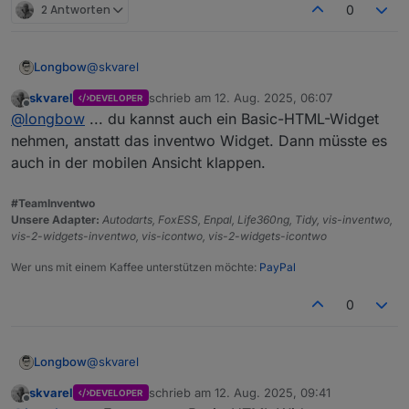
2 Antworten
0
@
skvarel
Longbow
skvarel
schrieb am
12. Aug. 2025, 06:07
DEVELOPER
Also läuft echt super auf dem MacBook, probiere es
zuletzt editiert von
Offline
@
longbow
... du kannst auch ein Basic-HTML-Widget
später auf einem Windows-Rechner noch aus.
Aber auf den Mobilen Geräten (iPhone und iPad)
Hier mal die Bilder:
nehmen, anstatt das inventwo Widget. Dann müsste es
sieht es wie mit dem anderen Widget, wo dein Sohn
auch in der mobilen Ansicht klappen.
dran ist.
Auf dem MacBook
#TeamInventwo
Auf den Mobilen Geräten:
Unsere Adapter:
Autodarts, FoxESS, Enpal, Life360ng, Tidy, vis-inventwo,
vis-2-widgets-inventwo, vis-icontwo, vis-2-widgets-icontwo
Wer uns mit einem Kaffee unterstützen möchte:
PayPal
0
@
skvarel
Longbow
skvarel
schrieb am
12. Aug. 2025, 09:41
DEVELOPER
Also läuft echt super auf dem MacBook, probiere es
zuletzt editiert von
Offline