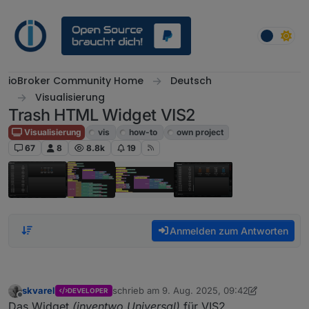
Weiter zum Inhalt
ioBroker Community Home
Deutsch
Visualisierung
Trash HTML Widget VIS2
Visualisierung
vis
how-to
own project
67
8
8.8k
19
Anmelden zum Antworten
skvarel
schrieb am
9. Aug. 2025, 09:42
DEVELOPER
zuletzt editiert von skvarel
8. Sept. 2025, 11:4
Offline
Das Widget
(inventwo Universal)
für VIS2