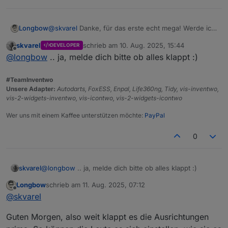
Longbow
@
skvarel
Danke, für das erste echt mega! Werde ich
mal testen... werde Dir bescheid geben.
skvarel
schrieb am
10. Aug. 2025, 15:44
DEVELOPER
zuletzt editiert von
Offline
@
longbow
.. ja, melde dich bitte ob alles klappt :)
#TeamInventwo
Unsere Adapter:
Autodarts, FoxESS, Enpal, Life360ng, Tidy, vis-inventwo,
vis-2-widgets-inventwo, vis-icontwo, vis-2-widgets-icontwo
Wer uns mit einem Kaffee unterstützen möchte:
PayPal
0
skvarel
@
longbow
.. ja, melde dich bitte ob alles klappt :)
Der Code ist leider zu lang, um ihn hier zu Posten.
Daher hier als txt hochgeladen
Longbow
schrieb am
11. Aug. 2025, 07:12
TrashHTML.txt
zuletzt editiert von
Offline
@
skvarel
Guten Morgen, also weit klappt es die Ausrichtungen