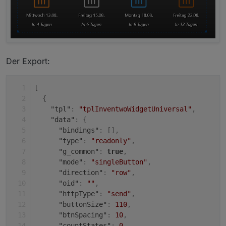
Der Export:
[
{
"tpl"
:
"tplInventwoWidgetUniversal"
,
"data"
:
{
"bindings"
:
[
]
,
"type"
:
"readonly"
,
"g_common"
:
true
,
"mode"
:
"singleButton"
,
"direction"
:
"row"
,
"oid"
:
""
,
"httpType"
:
"send"
,
"buttonSize"
:
110
,
"btnSpacing"
:
10
,
"countStates"
:
0
,