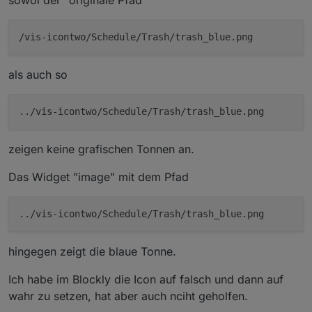
sowol der "originale Pfad
"colorPickerHandleSize"
:
8
,
"colorPickerHandleMargin"
:
6
,
/vis-icontwo/Schedule/Trash/trash_blue.png
"colorPickerComponentsSpace"
:
12
,
"colorPickerDirection"
:
"vertical"
,
"colorPickerBorderWidth"
:
0
,
als auch so
"colorPickerShowWheel"
:
true
,
"colorPickerShowSaturation"
:
true
,
../vis-icontwo/Schedule/Trash/trash_blue.png
"colorPickerShowValue"
:
true
,
"textDecoration"
:
"none"
,
"g_attr_group_css_text"
:
true
,
zeigen keine grafischen Tonnen an.
"textMarginTop"
:
0
,
"textMarginBottom"
:
0
,
Das Widget "image" mit dem Pfad
"textMarginLeft"
:
0
,
"textMarginRight"
:
0
,
../vis-icontwo/Schedule/Trash/trash_blue.png
"contentType"
:
"image"
,
"g_attr_group_css_content"
:
true
,
"contentMarginTop"
:
0
,
hingegen zeigt die blaue Tonne.
"contentMarginBottom"
:
0
,
"contentMarginLeft"
:
0
,
Ich habe im Blockly die Icon auf falsch und dann auf
"contentMarginRight"
:
0
,
wahr zu setzen, hat aber auch nciht geholfen.
"contentSize"
:
66
,