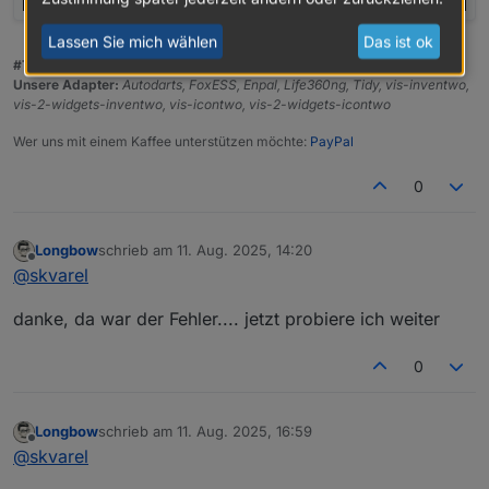
Lassen Sie mich wählen
Das ist ok
#TeamInventwo
Unsere Adapter:
Autodarts, FoxESS, Enpal, Life360ng, Tidy, vis-inventwo,
vis-2-widgets-inventwo, vis-icontwo, vis-2-widgets-icontwo
Wer uns mit einem Kaffee unterstützen möchte:
PayPal
0
Longbow
schrieb am
11. Aug. 2025, 14:20
zuletzt editiert von
Offline
@
skvarel
danke, da war der Fehler.... jetzt probiere ich weiter
0
Longbow
schrieb am
11. Aug. 2025, 16:59
zuletzt editiert von
Offline
@
skvarel