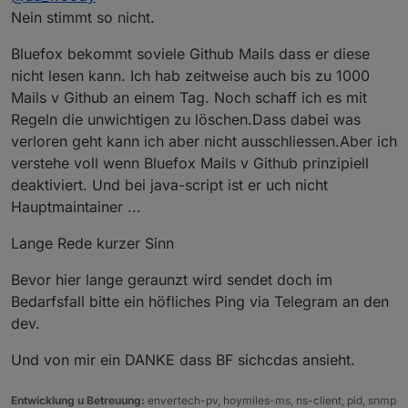
mache ja nicht täglich eine rule. Dann
Nein stimmt so nicht.
rausgefunden, daß auch
@
wendy2702
das Problem
hat. Ergo ans Issue angehängt.
Bluefox bekommt soviele Github Mails dass er diese
Mag nur mein Gefühl sein. Rules ist nicht ein
nicht lesen kann. Ich hab zeitweise auch bis zu 1000
Lieblings Projekt. Ist rein subjektiv! Obwohl für
Mails v Github an einem Tag. Noch schaff ich es mit
kleine Dinge viel einfacher als blockly/js.
Regeln die unwichtigen zu löschen.Dass dabei was
verloren geht kann ich aber nicht ausschliessen.Aber ich
verstehe voll wenn Bluefox Mails v Github prinzipiell
deaktiviert. Und bei java-script ist er uch nicht
Hauptmaintainer ...
Lange Rede kurzer Sinn
Bevor hier lange geraunzt wird sendet doch im
Bedarfsfall bitte ein höfliches Ping via Telegram an den
dev.
Und von mir ein DANKE dass BF sichcdas ansieht.
Entwicklung u Betreuung:
envertech-pv, hoymiles-ms, ns-client, pid, snmp