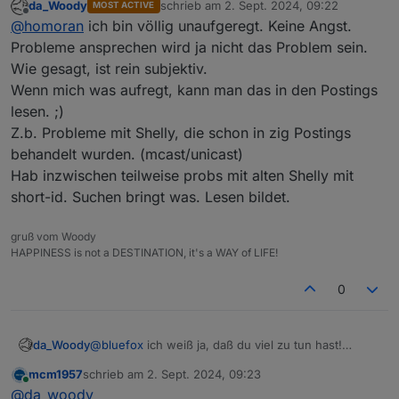
da_Woody
schrieb am
2. Sept. 2024, 09:22
MOST ACTIVE
@
da_woody
sagte in
Problem mit Rules JS
:
zuletzt editiert von
Offline
@
homoran
ich bin völlig unaufgeregt. Keine Angst.
Probleme ansprechen wird ja nicht das Problem sein.
Rules ist nicht ein Lieblings Projekt.
Wie gesagt, ist rein subjektiv.
Wenn mich was aufregt, kann man das in den Postings
im Gegenteil!
lesen. ;)
ich weiss das Rules als Logikmaschine für einfache
Z.b. Probleme mit Shelly, die schon in zig Postings
Wenn-Dann Anwendungen sehr wohl von
@
bluefox
Das Problem ist eher, dass rules kein eigenständuger
behandelt wurden. (mcast/unicast)
als höchst wichtig erachtet wurde und wird.
Adapter, sondern ein Teil des javascript Adapters
(der übrigens u.a. auch deswegen auf
Möglicherweise geht deswegen das eine (??) issue
Hab inzwischen teilweise probs mit alten Shelly mit
Skriptausführung umbenannt wurde)
zu rules unter.
short-id. Suchen bringt was. Lesen bildet.
gruß vom Woody
HAPPINESS is not a DESTINATION, it's a WAY of LIFE!
0
da_Woody
@
bluefox
ich weiß ja, daß du viel zu tun hast!
Den 2. Satz verstehe ich nicht. Du bekommst doch
mcm1957
schrieb am
2. Sept. 2024, 09:23
Issue Benachrichtigungen...
zuletzt editiert von
Online
@
da_woody
Bin auch nur durch Zufall drauf gekommen. Ich