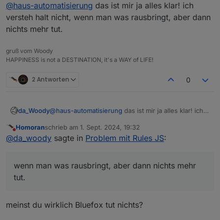
Offline
@
haus-automatisierung
das ist mir ja alles klar! ich
jeder das in der Freizeit macht, sucht
man sich aus worauf man gerade Lust
versteh halt nicht, wenn man was rausbringt, aber dann
hat und es gibt keinen festen Plan.
nichts mehr tut.
gruß vom Woody
HAPPINESS is not a DESTINATION, it's a WAY of LIFE!
2 Antworten
0
da_Woody
@
haus-automatisierung
das ist mir ja alles klar! ich
versteh halt nicht, wenn man was rausbringt, aber
Homoran
schrieb am
1. Sept. 2024, 19:32
dann nichts mehr tut.
zuletzt editiert von
Nicht stören
@
da_woody
sagte in
Problem mit Rules JS
:
wenn man was rausbringt, aber dann nichts mehr
tut.
meinst du wirklich Bluefox tut nichts?