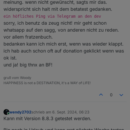
meinung. wenn nicht gewünscht, sagts mir das.
widerspricht sich halt mit dem betatest gedanken.
ein höfliches Ping via Telegram an den dev
sorry, ich benutz da zeug nicht! mir geht schon
whatsapp auf den sagg, von anderen nicht zu reden.
vor allem fratzenbuch.
bedanken kann ich mich erst, wenn was wieder klappt.
ich hab auch schon oft auf donation geklickt wenn was
ok ist.
und ja! big thnx an BF!
gruß vom Woody
HAPPINESS is not a DESTINATION, it's a WAY of LIFE!
0
wendy2702
schrieb am
6. Sept. 2024, 06:23
zuletzt editiert von
Online
Kann mit Version 8.8.3 getestet werden.