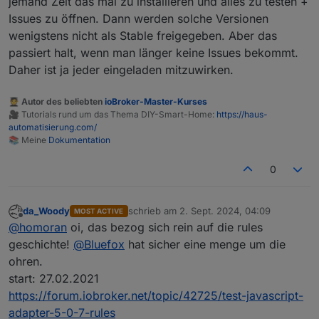
jemand Zeit das mal zu installieren und alles zu testen +
Issues zu öffnen. Dann werden solche Versionen
wenigstens nicht als Stable freigegeben. Aber das
passiert halt, wenn man länger keine Issues bekommt.
Daher ist ja jeder eingeladen mitzuwirken.
🧑‍🎓 Autor des beliebten
ioBroker-Master-Kurses
🎥 Tutorials rund um das Thema DIY-Smart-Home:
https://haus-
automatisierung.com/
📚 Meine
Dokumentation
0
da_Woody
schrieb am
2. Sept. 2024, 04:09
MOST ACTIVE
zuletzt editiert von
Offline
@
homoran
oi, das bezog sich rein auf die rules
geschichte!
@
Bluefox
hat sicher eine menge um die
ohren.
start: 27.02.2021
https://forum.iobroker.net/topic/42725/test-javascript-
adapter-5-0-7-rules