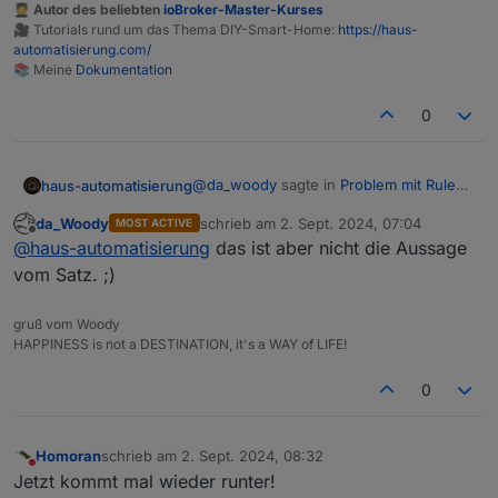
🧑‍🎓 Autor des beliebten
ioBroker-Master-Kurses
🎥 Tutorials rund um das Thema DIY-Smart-Home:
https://haus-
automatisierung.com/
📚 Meine
Dokumentation
0
@
da_woody
sagte in
Problem mit Rules
haus-automatisierung
JS
:
da_Woody
schrieb am
2. Sept. 2024, 07:04
MOST ACTIVE
zuletzt editiert von
Offline
Den 2. Satz verstehe ich nicht. Du
@
haus-automatisierung
das ist aber nicht die Aussage
bekommst doch Issue
vom Satz. ;)
Ja, über 9000 Stück offen wie Du siehst
Benachrichtigungen...
:)
gruß vom Woody
HAPPINESS is not a DESTINATION, it's a WAY of LIFE!
0
Homoran
schrieb am
2. Sept. 2024, 08:32
zuletzt editiert von
Nicht stören
Jetzt kommt mal wieder runter!