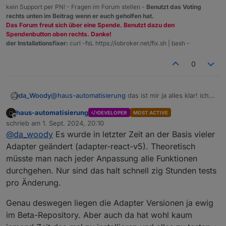
kein Support per PN! - Fragen im Forum stellen -
Benutzt das Voting
rechts unten im Beitrag wenn er euch geholfen hat.
Das Forum freut sich über eine Spende. Benutzt dazu den
Spendenbutton oben rechts. Danke!
der Installationsfixer:
curl -fsL https://iobroker.net/fix.sh | bash -
0
da_Woody
@
haus-automatisierung
das ist mir ja alles klar! ich
versteh halt nicht, wenn man was rausbringt, aber
haus-automatisierung
DEVELOPER
MOST ACTIVE
dann nichts mehr tut.
Offline
schrieb am
1. Sept. 2024, 20:10
zuletzt editiert von
@
da_woody
Es wurde in letzter Zeit an der Basis vieler
Adapter geändert (adapter-react-v5). Theoretisch
müsste man nach jeder Anpassung alle Funktionen
durchgehen. Nur sind das halt schnell zig Stunden tests
pro Änderung.
Genau deswegen liegen die Adapter Versionen ja ewig
im Beta-Repository. Aber auch da hat wohl kaum