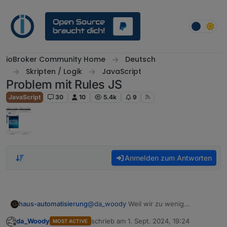
Weiter zum Inhalt
ioBroker Community Home
Deutsch
Skripten / Logik
JavaScript
Problem mit Rules JS
JavaScript
30
10
5.4k
9
Anmelden zum Antworten
haus-automatisierung
@
da_woody
Weil wir zu wenig
Entwickler sind und es bei über 500
da_Woody
schrieb am
1. Sept. 2024, 19:24
MOST ACTIVE
Adaptern immer viel zu tun gibt. Und da
zuletzt editiert von