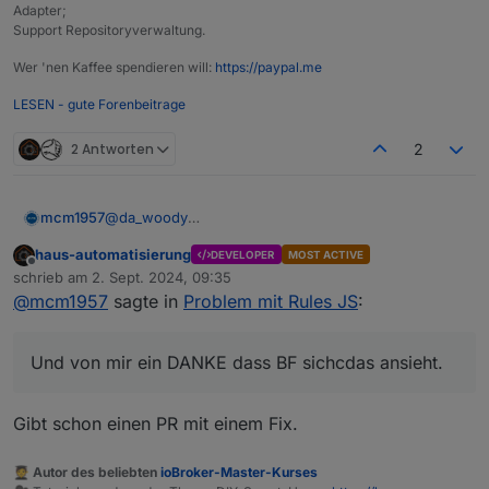
Adapter;
Support Repositoryverwaltung.
Wer 'nen Kaffee spendieren will:
https://paypal.me
LESEN - gute Forenbeitrage
2 Antworten
2
@
da_woody
mcm1957
Nein stimmt so nicht.
haus-automatisierung
DEVELOPER
MOST ACTIVE
Bluefox bekommt soviele Github Mails dass er diese
Offline
schrieb am
2. Sept. 2024, 09:35
nicht lesen kann. Ich hab zeitweise auch bis zu 1000
zuletzt editiert von
@
mcm1957
sagte in
Problem mit Rules JS
:
Mails v Github an einem Tag. Noch schaff ich es mit
Lange Rede kurzer Sinn
Regeln die unwichtigen zu löschen.Dass dabei was
verloren geht kann ich aber nicht
Bevor hier lange geraunzt wird sendet doch im
Und von mir ein DANKE dass BF sichcdas ansieht.
ausschliessen.Aber ich verstehe voll wenn Bluefox
Bedarfsfall bitte ein höfliches Ping via Telegram an
Mails v Github prinzipiell deaktiviert. Und bei java-
den dev.
Und von mir ein DANKE dass BF sichcdas ansieht.
script ist er uch nicht Hauptmaintainer ...
Gibt schon einen PR mit einem Fix.
🧑‍🎓 Autor des beliebten
ioBroker-Master-Kurses