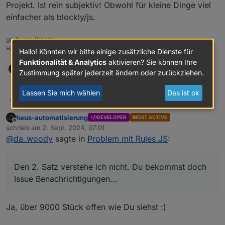
Projekt. Ist rein subjektiv! Obwohl für kleine Dinge viel
einfacher als blockly/js.
gruß vom Woody
HAPPINESS is not a DESTINATION, it's a WAY of LIFE!
Hallo! Könnten wir bitte einige zusätzliche Dienste für
Funktionalität & Analytics
aktivieren? Sie können Ihre
2 Antworten
0
Zustimmung später jederzeit ändern oder zurückziehen.
Lassen Sie mich wählen
Das ist ok
da_Woody
@
bluefox
ich weiß ja, daß du viel zu tun hast!
Den 2. Satz verstehe ich nicht. Du bekommst doch
haus-automatisierung
DEVELOPER
MOST ACTIVE
Issue Benachrichtigungen...
Offline
schrieb am
2. Sept. 2024, 07:01
Bin auch nur durch Zufall drauf gekommen. Ich
zuletzt editiert von
@
da_woody
sagte in
Problem mit Rules JS
:
mache ja nicht täglich eine rule. Dann
rausgefunden, daß auch
@
wendy2702
das Problem
hat. Ergo ans Issue angehängt.
Den 2. Satz verstehe ich nicht. Du bekommst doch
Mag nur mein Gefühl sein. Rules ist nicht ein
Lieblings Projekt. Ist rein subjektiv! Obwohl für
Issue Benachrichtigungen...
kleine Dinge viel einfacher als blockly/js.
Ja, über 9000 Stück offen wie Du siehst :)