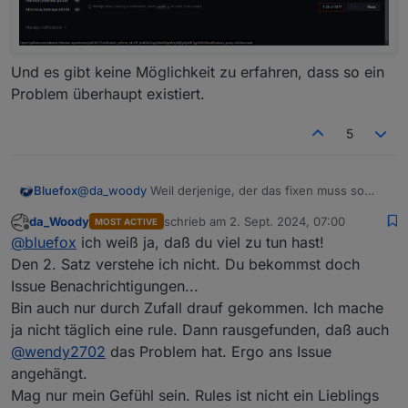
Und es gibt keine Möglichkeit zu erfahren, dass so ein
Problem überhaupt existiert.
5
Bluefox
@
da_woody
Weil derjenige, der das fixen muss so
viele Benachrichtigungen in GitHub hat:
da_Woody
schrieb am
2. Sept. 2024, 07:00
MOST ACTIVE
zuletzt editiert von
Offline
@
bluefox
ich weiß ja, daß du viel zu tun hast!
Den 2. Satz verstehe ich nicht. Du bekommst doch
Issue Benachrichtigungen...
Bin auch nur durch Zufall drauf gekommen. Ich mache
ja nicht täglich eine rule. Dann rausgefunden, daß auch
@
wendy2702
das Problem hat. Ergo ans Issue
angehängt.
Und es gibt keine Möglichkeit zu erfahren, dass so ein
Mag nur mein Gefühl sein. Rules ist nicht ein Lieblings
Problem überhaupt existiert.