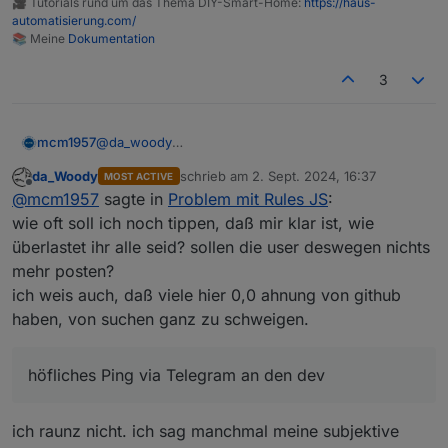
🎥 Tutorials rund um das Thema DIY-Smart-Home:
https://haus-
automatisierung.com/
📚 Meine
Dokumentation
3
@
da_woody
mcm1957
Nein stimmt so nicht.
da_Woody
schrieb am
2. Sept. 2024, 16:37
MOST ACTIVE
Bluefox bekommt soviele Github Mails dass er diese
zuletzt editiert von
Offline
@
mcm1957
sagte in
Problem mit Rules JS
:
nicht lesen kann. Ich hab zeitweise auch bis zu 1000
Mails v Github an einem Tag. Noch schaff ich es mit
Lange Rede kurzer Sinn
wie oft soll ich noch tippen, daß mir klar ist, wie
Regeln die unwichtigen zu löschen.Dass dabei was
überlastet ihr alle seid? sollen die user deswegen nichts
verloren geht kann ich aber nicht
Bevor hier lange geraunzt wird sendet doch im
mehr posten?
ausschliessen.Aber ich verstehe voll wenn Bluefox
Bedarfsfall bitte ein höfliches Ping via Telegram an
ich weis auch, daß viele hier 0,0 ahnung von github
Mails v Github prinzipiell deaktiviert. Und bei java-
den dev.
Und von mir ein DANKE dass BF sichcdas ansieht.
script ist er uch nicht Hauptmaintainer ...
haben, von suchen ganz zu schweigen.
höfliches Ping via Telegram an den dev
ich raunz nicht. ich sag manchmal meine subjektive