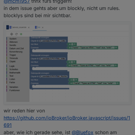
@
mcm1957
thnx fürs triggern!
https://github.com/ioBroker/ioBroker.javascript/issue
s/1690#issuecomment-2323766594
Bitte gewünschte Infos in Issue ergänzen
in dem issue gehts aber um blockly, nicht um rules.
blocklys sind bei mir sichtbar.
wir reden hier von
https://github.com/ioBroker/ioBroker.javascript/issues/1
691
aber, wie ich gerade sehe, ist
@
Bluefox
schon am