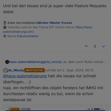
moment aber nicht. dort hab ich z.b. die
Und bei den Issues sind ja super viele Feature Requests
farbgestaltung angesprochen.
dabei.
blaue schrift auf blauem HG, noch dazu eine art
overlay sind nicht gerade glückliche wahl.
🧑‍🎓 Autor des beliebten
ioBroker-Master-Kurses
🎥 Tutorials rund um das Thema DIY-Smart-Home:
https://haus-
automatisierung.com/
📚 Meine
Dokumentation
0
@
haus-automatisierung
das bekomme ich ja als
@
da_woody
Ja, aber auch Rules müsste
haus-automatisierung
latest user alles mit! keine issues?
man jedes mal komplett durchtesten. Hat
99 an der zahl... ok, nicht alle beziehen sich auf
da_Woody
schrieb am
2. Sept. 2024, 05:12
MOST ACTIVE
wohl niemand gemacht und gemerkt (ich
Und bei den Issues sind ja super viele
rules.
zuletzt editiert von
Offline
@
haus-automatisierung
hab die issues nur schnell
zumindest nicht).
Feature Requests dabei.
ich denke, es liegt daran, weil kein brimborium
gemacht wurde bei einführung und viele sich damit
überflogen... ;)
noch gar nicht beschäftigt haben. sei es, weil sie
nuja, ein nichtöffnen des objekt fensters hat IMHO mit
mit js, oder blockly auf du sind.
durchtesten relativ wenig zu tun, wenn da schon
anyway, das sollte keinesfalls schlechte kritik sein!
sendepause ist:
ich weis, manchmal lesen sich meine beiträge etwas
ruppig...