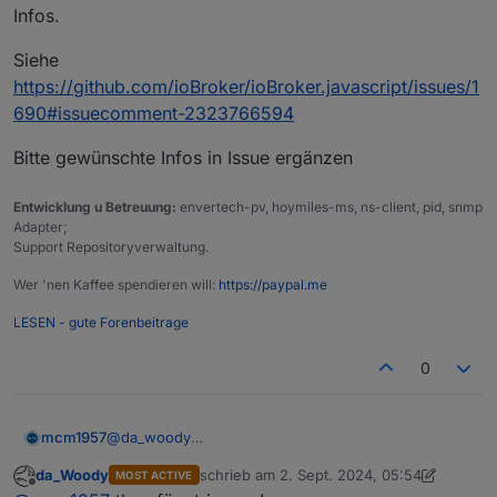
Infos.
Siehe
https://github.com/ioBroker/ioBroker.javascript/issues/1
690#issuecomment-2323766594
Bitte gewünschte Infos in Issue ergänzen
Entwicklung u Betreuung:
envertech-pv, hoymiles-ms, ns-client, pid, snmp
Adapter;
Support Repositoryverwaltung.
Wer 'nen Kaffee spendieren will:
https://paypal.me
LESEN - gute Forenbeitrage
0
@
da_woody
mcm1957
Hab Bluefox gestern direkt getriggert. Er braucht
da_Woody
schrieb am
2. Sept. 2024, 05:54
MOST ACTIVE
mehr Infos.
Siehe
zuletzt editiert von da_Woody
9. Feb. 2024
Offline