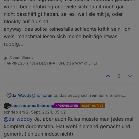
wurde bei einführung und viele sich damit noch gar
nicht beschäftigt haben. sei es, weil sie mit js, oder
blockly auf du sind.
anyway, das sollte keinesfalls schlechte kritik sein! ich
weis, manchmal lesen sich meine beiträge etwas
ruppig...
gruß vom Woody
HAPPINESS is not a DESTINATION, it's a WAY of LIFE!
0
da_Woody
@
homoran
oi, das bezog sich rein auf die rules
geschichte!
@
Bluefox
hat sicher eine menge um die
haus-automatisierung
DEVELOPER
MOST ACTIVE
ohren.
Offline
schrieb am
2. Sept. 2024, 05:02
start: 27.02.2021
zuletzt editiert von
@
da_woody
Ja, aber auch Rules müsste man jedes mal
https://forum.iobroker.net/topic/42725/test-
javascript-adapter-5-0-7-rules
komplett durchtesten. Hat wohl niemand gemacht und
letzter beitrag: 11. Dez. 2022
gemerkt (ich zumindest nicht).
es gab auch einen 2. beitrag, den finde ich im