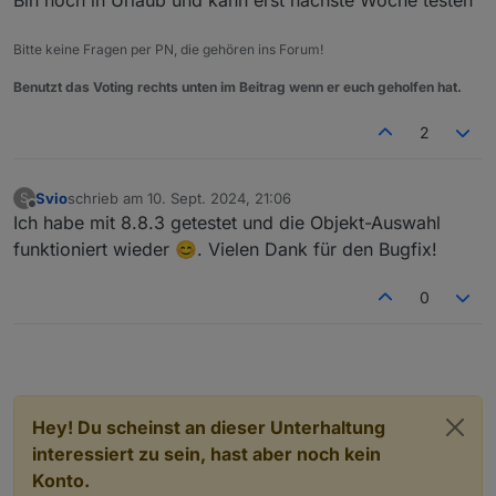
Bin noch in Urlaub und kann erst nächste Woche testen
Bitte keine Fragen per PN, die gehören ins Forum!
Benutzt das Voting rechts unten im Beitrag wenn er euch geholfen hat.
2
Svio
schrieb am
10. Sept. 2024, 21:06
S
zuletzt editiert von
Offline
Ich habe mit 8.8.3 getestet und die Objekt-Auswahl
funktioniert wieder 😊. Vielen Dank für den Bugfix!
0
Hey! Du scheinst an dieser Unterhaltung
interessiert zu sein, hast aber noch kein
Konto.