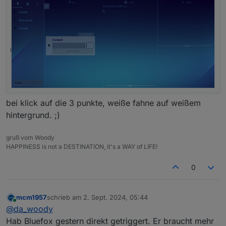
bei klick auf die 3 punkte, weiße fahne auf weißem
hintergrund. ;)
gruß vom Woody
HAPPINESS is not a DESTINATION, it's a WAY of LIFE!
0
mcm1957
schrieb am
2. Sept. 2024, 05:44
zuletzt editiert von
Online
@
da_woody
Hab Bluefox gestern direkt getriggert. Er braucht mehr