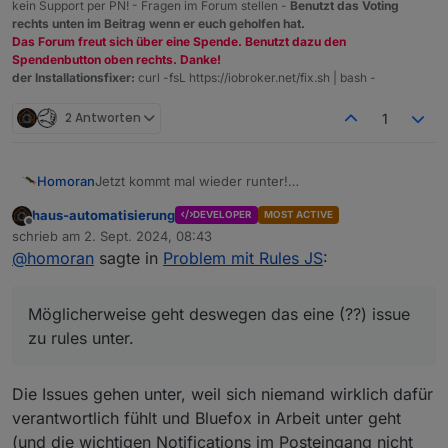
kein Support per PN! - Fragen im Forum stellen -
Benutzt das Voting
rechts unten im Beitrag wenn er euch geholfen hat.
Das Forum freut sich über eine Spende. Benutzt dazu den
Spendenbutton oben rechts. Danke!
der Installationsfixer:
curl -fsL https://iobroker.net/fix.sh | bash -
2 Antworten
1
Jetzt kommt mal wieder runter!
Homoran
So bringt das doch nichts!
haus-automatisierung
DEVELOPER
MOST ACTIVE
@
da_woody
sagte in
Problem mit Rules JS
:
Offline
schrieb am
2. Sept. 2024, 08:43
zuletzt editiert von
@
homoran
sagte in
Problem mit Rules JS
:
Rules ist nicht ein Lieblings Projekt.
Möglicherweise geht deswegen das eine (??) issue
im Gegenteil!
zu rules unter.
ich weiss das Rules als Logikmaschine für einfache
Wenn-Dann Anwendungen sehr wohl von
@
bluefox
Das Problem ist eher, dass rules kein eigenständuger
als höchst wichtig erachtet wurde und wird.
Adapter, sondern ein Teil des javascript Adapters
Die Issues gehen unter, weil sich niemand wirklich dafür
(der übrigens u.a. auch deswegen auf
Möglicherweise geht deswegen das eine (??) issue
verantwortlich fühlt und Bluefox in Arbeit unter geht
Skriptausführung umbenannt wurde)
zu rules unter.
(und die wichtigen Notifications im Posteingang nicht