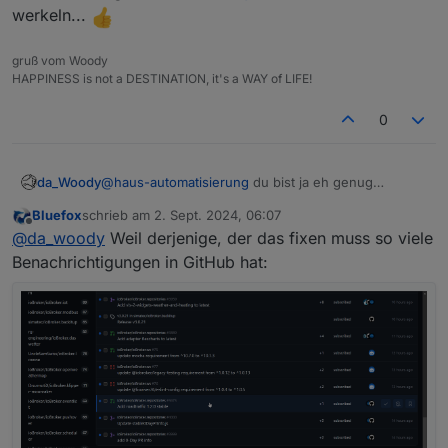
werkeln...
gruß vom Woody
HAPPINESS is not a DESTINATION, it's a WAY of LIFE!
0
da_Woody
@
haus-automatisierung
du bist ja eh genug
beschäftigt!
Bluefox
schrieb am
2. Sept. 2024, 06:07
die frage ist halt, warum sich da nichts tut.
zuletzt editiert von
Offline
@
da_woody
Weil derjenige, der das fixen muss so viele
Benachrichtigungen in GitHub hat: