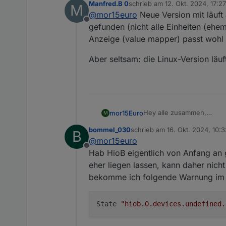
Manfred.B 0
schrieb am
12. Okt. 2024, 17:27
M
https://github.com/moba1
Schönes Wochenende
zuletzt editiert von
@
mor15euro
Neue Version mit läuft 
aktuell alles passiert und
Offline
habt, dann könnt ihr natür
gefunden (nicht alle Einheiten (ehe
P.S: Wir sind inzwischen i
Anzeige (value mapper) passt wohl n
Aber seltsam: die Linux-Version läu
Hey alle zusammen,
mor15Euro
M
ich nutze das For
bommel_030
schrieb am
16. Okt. 2024, 10:3
B
https://github.com/moba1
Schönes Wochenende
zuletzt editiert von
@
mor15euro
aktuell alles passiert und
Offline
habt, dann könnt ihr natür
Hab HioB eigentlich von Anfang an 
P.S: Wir sind inzwischen i
eher liegen lassen, kann daher nich
bekomme ich folgende Warnung im 
State 
"hiob.0.devices.undefined.