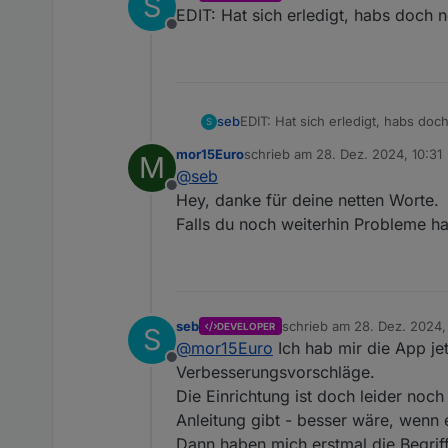
S
zuletzt editiert von seb
EDIT: Hat sich erledigt, habs doch 
Offline
seb
EDIT: Hat sich erledigt, habs doc
S
mor15Euro
schrieb am
28. Dez. 2024, 10:31
M
zuletzt editiert von
@
seb
Offline
Hey, danke für deine netten Worte.
Falls du noch weiterhin Probleme ha
seb
schrieb am
28. Dez. 2024,
DEVELOPER
S
zuletzt editiert von
@
mor15Euro
Ich hab mir die App jet
Offline
Verbesserungsvorschläge.
Die Einrichtung ist doch leider noch
Anleitung gibt - besser wäre, wenn
Dann haben mich erstmal die Begrif