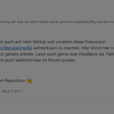
richtung der App auf dem Handy etwas gewöhnungsbedürftig und den A
r muss man nun einmal gehen, aber dann super: ohne viel Aufwand hat 
mit den für ihn relevanten Optionen und App ist sehr schnell.
Fehler gefunden (nur beim Advanced Template kann man die Einträge i
 um euch auf mein GitHub und vorallem diese Diskussion
l auch noch nicht, aber hier habe ich mir mit einem Datenpunkt beholfe
p/discussions/82
aufmerksam zu machen. Hier könnt hier n
ich gerade arbeite. Lasst auch gerne euer FeedBack da. Fall
ich auch weiterhin hier im Forum posten.
len Repository
t. 2024, 17:27
um hier nur kurz, um euch auf mein GitHub und vorallem diese Diskussion