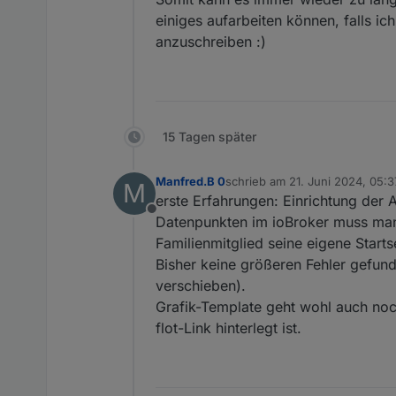
Als nächstes Update komm
natürlich auch in VIS ang
einiges aufarbeiten können, falls i
Übersicht vom Log
Derzeit steuer ich über 2
anzuschreiben :)
RAM Verbrauch
ioBroker Updates, Infos 
Beim Bild von meinem Ofen
Status Fenster
habe ich 0-230 Grad ausg
Status Türen
Hier einige Bilder
15 Tagen später
Nun ist noch zu sagen...Vi
Manfred.B 0
schrieb am
21. Juni 2024, 05:3
M
Gruß//Lucky
zuletzt editiert von
erste Erfahrungen: Einrichtung de
Offline
Datenpunkten im ioBroker muss man
Familienmitglied seine eigene Starts
Bisher keine größeren Fehler gefu
verschieben).
Grafik-Template geht wohl auch noc
flot-Link hinterlegt ist.