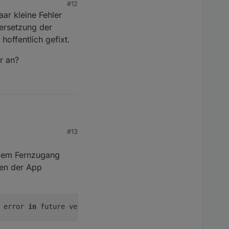
#12
verfolgen was so
ar kleine Fehler
 kein GitHub Account
bersetzung der
offentlich gefixt.
r an?
#13
verfolgen was so
 kein GitHub Account
ndem Fernzugang
nen der App
 error 
in