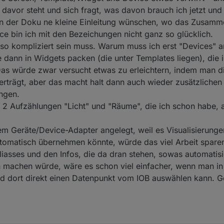
davor steht und sich fragt, was davon brauch ich jetzt und
 der Doku ne kleine Einleitung wünschen, wo das Zusammens
e bin ich mit den Bezeichungen nicht ganz so glücklich.
 so kompliziert sein muss. Warum muss ich erst "Devices" a
e dann in Widgets packen (die unter Templates liegen), die 
Das würde zwar versucht etwas zu erleichtern, indem man d
rträgt, aber das macht halt dann auch wieder zusätzlichen
ngen.
2 Aufzählungen "Licht" und "Räume", die ich schon habe, 
em Geräte/Device-Adapter angelegt, weil es Visualisierungen
omatisch übernehmen könnte, würde das viel Arbeit sparen 
liasses und den Infos, die da dran stehen, sowas automatis
h machen würde, wäre es schon viel einfacher, wenn man i
nd dort direkt einen Datenpunkt vom IOB auswählen kann. 