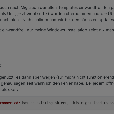
5/hiob_app/discussions/82
aufmerksam zu machen. Hier könnt hier nach
auch nach Migration der alten Templates einwandfrei. Ein pa
 woran ich gerade arbeite. Lasst auch gerne euer FeedBack da. Falls ihr
lich auch weiterhin hier im Forum posten.
mals Unit, jetzt wohl suffix) wurden übernommen und die Ü
m offiziellen Repository
och nicht. Nich schlimm und wir bei den nächsten updates h
ft einwandfrei, nur meine Windows-Installation zeigt nix meh
um hier nur kurz, um euch auf mein GitHub und vorallem diese Diskussion
2
5/hiob_app/discussions/82
aufmerksam zu machen. Hier könnt hier nach
 woran ich gerade arbeite. Lasst auch gerne euer FeedBack da. Falls ihr
lich auch weiterhin hier im Forum posten.
genutzt, es dann aber wegen (für mich) nicht funktioniere
m offiziellen Repository
t genau sagen seit wann ich den Fehler habe. Bei jedem öff
ioBroker:
connected"
 has no existing 
object
, 
this
 might lead to an