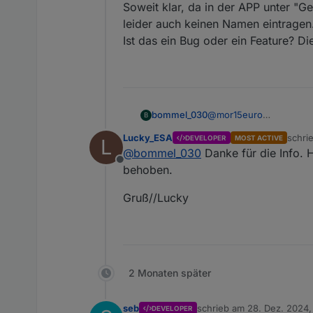
Soweit klar, da in der APP unter "G
leider auch keinen Namen eintragen
Ist das ein Bug oder ein Feature? Di
@
mor15euro
bommel_030
B
Hab HioB eigentlich vo
Lucky_ESA
schri
DEVELOPER
MOST ACTIVE
L
liegen lassen, kann dah
zuletz
@
bommel_030
Danke für die Info. H
folgende Warnung im io
Offline
Soweit klar, da in der 
behoben.
auch keinen Namen eint
Ist das ein Bug oder ein
Gruß//Lucky
2 Monaten später
seb
schrieb am
28. Dez. 2024,
DEVELOPER