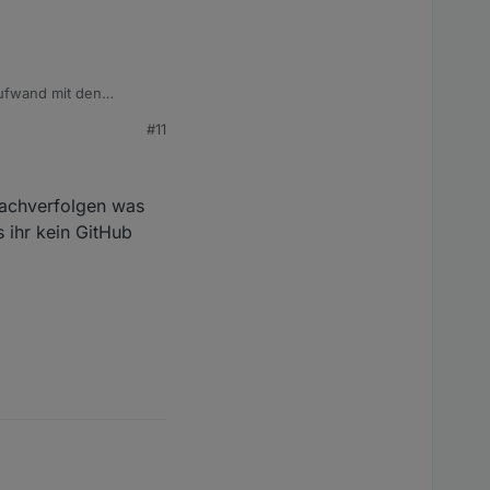
ufwand mit den
jedes Familienmitglied
#11
m Popup-menu nicht
n in welchem ein flot-
achverfolgen was
s ihr kein GitHub