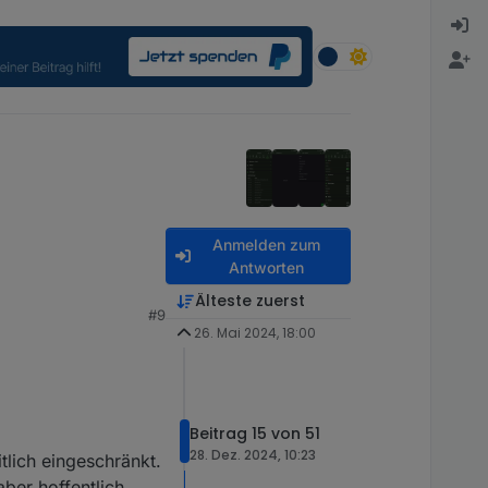
Anmelden zum
Antworten
Älteste zuerst
#9
26. Mai 2024, 18:00
e können auf Github
 Sicherheit wird AES
le Daten bleiben bei
s über den Adapter
Beitrag 15 von 51
t.
28. Dez. 2024, 10:23
tlich eingeschränkt.
hten zum Handy senden
ber hoffentlich
ein JSON erzeugt der