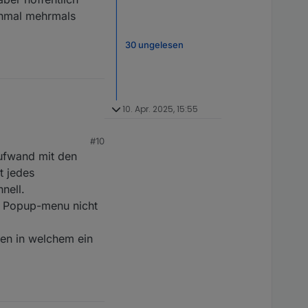
e übrig lässt...
ochmal mehrmals
30 ungelesen
auch angezeigt. Hier
10. Apr. 2025, 15:55
#10
ufwand mit den
t jedes
nell.
m Popup-menu nicht
fen in welchem ein