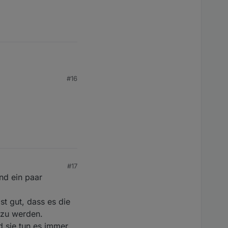
#16
#17
nd ein paar
st gut, dass es die
 zu werden.
d sie tun es immer