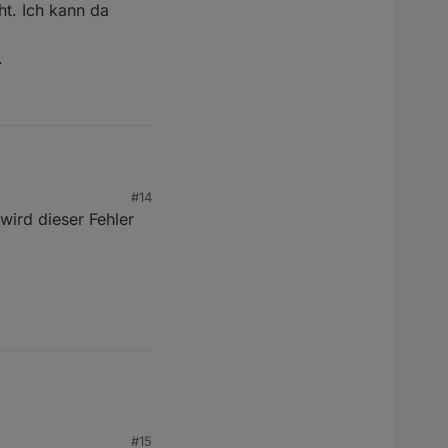
ht. Ich kann da
.
ndem Fernzugang eher
#14
 der App bekomme ich
 wird dieser Fehler
. Ich kann da leider
#15