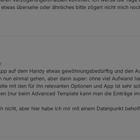
t auch noch eine Roadmap hinzu was dann eigentlich nur noch 4 Wünsch
ezeigt werden kann.
ch etwas übersehe oder ähnliches bitte zögert nicht mich n
70 States beziegungsweise lass ich mir anzeigen.
und News
 seht ihre eine Fehlermeldung bei Temperatur.Ja, fehler werden dann 
ewählt und nun wird gerade 239 Grad geladen.
el Spaß mit dieser APP.
7
r App auf dem Handy etwas gewöhnungsbedürftig und den A
 nun einmal gehen, aber dann super: ohne viel Aufwand ha
eite mit den für ihn relevanten Optionen und App ist sehr sch
nden (nur beim Advanced Template kann man die Einträge i
h nicht, aber hier habe ich mir mit einem Datenpunkt behol