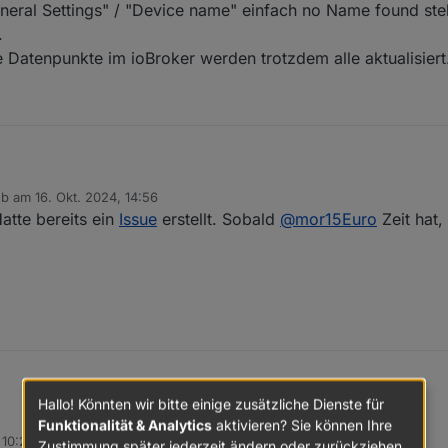
eneral Settings" / "Device name" einfach no Name found ste
.
e Datenpunkte im ioBroker werden trotzdem alle aktualisiert
n Anfang an genutzt, es dann aber wegen (für mich) nicht funktioniere
eb am
16. Okt. 2024, 14:56
er nicht genau sagen seit wann ich den Fehler habe. Bei jedem öffnen
t editiert von
atte bereits ein
Issue
erstellt. Sobald
@
mor15Euro
Zeit hat,
Broker:
APP unter "General Settings" / "Device name" einfach no Name found steht
ragen.
 Feature? Die Datenpunkte im ioBroker werden trotzdem alle aktualisiert.
Hallo! Könnten wir bitte einige zusätzliche Dienste für
Funktionalität & Analytics
aktivieren? Sie können Ihre
 10:23
Zustimmung später jederzeit ändern oder zurückziehen.