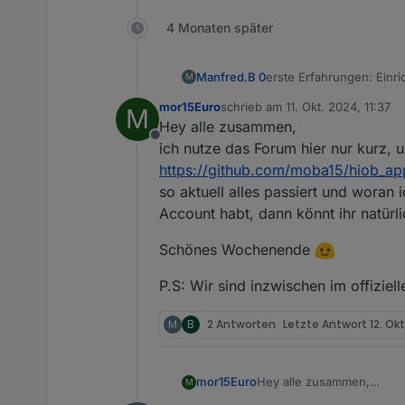
4 Monaten später
Manfred.B 0
erste Erfahrungen: Ein
M
Datenpunkten im ioBroke
mor15Euro
schrieb am
11. Okt. 2024, 11:37
M
seine eigene Startseite 
zuletzt editiert von
Hey alle zusammen,
Bisher keine größeren 
Offline
verschieben).
ich nutze das Forum hier nur kurz,
Grafik-Template geht woh
https://github.com/moba15/hiob_ap
Link hinterlegt ist.
so aktuell alles passiert und woran 
Account habt, dann könnt ihr natürl
Schönes Wochenende
P.S: Wir sind inzwischen im offiziel
M
B
2 Antworten
Letzte Antwort
12. Ok
Hey alle zusammen,
mor15Euro
M
ich nutze das For