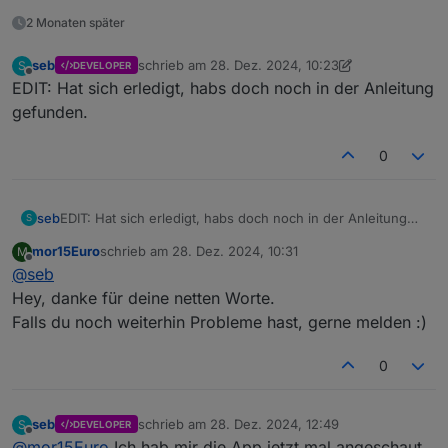
2 Monaten später
seb
schrieb am
28. Dez. 2024, 10:23
S
DEVELOPER
zuletzt editiert von seb
Offline
EDIT: Hat sich erledigt, habs doch noch in der Anleitung
gefunden.
0
seb
EDIT: Hat sich erledigt, habs doch noch in der Anleitung
S
gefunden.
mor15Euro
schrieb am
28. Dez. 2024, 10:31
M
zuletzt editiert von
Offline
@
seb
Hey, danke für deine netten Worte.
Falls du noch weiterhin Probleme hast, gerne melden :)
0
seb
schrieb am
28. Dez. 2024, 12:49
S
DEVELOPER
zuletzt editiert von
Offline
@
mor15Euro
Ich hab mir die App jetzt mal angeschaut.