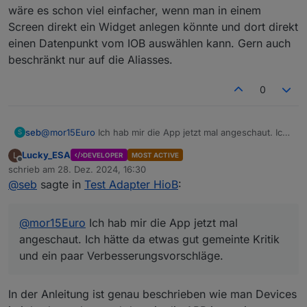
wäre es schon viel einfacher, wenn man in einem
Screen direkt ein Widget anlegen könnte und dort direkt
einen Datenpunkt vom IOB auswählen kann. Gern auch
beschränkt nur auf die Aliasses.
0
seb
@
mor15Euro
Ich hab mir die App jetzt mal angeschaut. Ich
S
hätte da etwas gut gemeinte Kritik und ein paar
Lucky_ESA
L
DEVELOPER
MOST ACTIVE
Verbesserungsvorschläge.
Offline
schrieb am
28. Dez. 2024, 16:30
Die Einrichtung ist doch leider noch etwas kompliziert und
zuletzt editiert von
@
seb
sagte in
Test Adapter HioB
:
ohne Anleitung nicht zu machen. Es ist gut, dass es die
Anleitung gibt - besser wäre, wenn es keine bräuchte.
Also vor allem, um dann massentauglich zu werden.
@
mor15Euro
Ich hab mir die App jetzt mal
Dann haben mich erstmal die Begriffe Screen,
Template/Widget und Device etwas verwirrt - und sie tun
angeschaut. Ich hätte da etwas gut gemeinte Kritik
es immer noch etwas. Also wenn man erstmal davor steht
und ein paar Verbesserungsvorschläge.
und sich fragt, was davon brauch ich jetzt und wie hängt
das zusammen. Da würde ich mir auch in der Doku ne
kleine Einleitung wünschen, wo das Zusammenspiel
In der Anleitung ist genau beschrieben wie man Devices
erklärt ist. Grad bei Template/Widget und Device bin ich