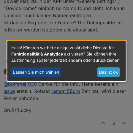
Soweit klar, da in der APP unter "General Settings" /
"Device name" einfach no Name found steht. Ich kann
da leider auch keinen Namen eintragen.
Ist das ein Bug oder ein Feature? Die Datenpunkte im
ioBroker werden trotzdem alle aktualisiert.
1
Hallo! Könnten wir bitte einige zusätzliche Dienste für
Funktionalität & Analytics
aktivieren? Sie können Ihre
Zustimmung später jederzeit ändern oder zurückziehen.
@
mor15euro
bommel_030
B
Hab HioB eigentlich von Anfang an genutzt, es
Lucky_ESA
L
Lassen Sie mich wählen
Das ist ok
DEVELOPER
MOST ACTIVE
dann aber wegen (für mich) nicht
Offline
schrieb am
16. Okt. 2024, 14:56
funktionierendem Fernzugang eher liegen
zuletzt editiert von
Soweit klar, da in der APP unter "General
@
bommel_030
Danke für die Info. Hatte bereits ein
lassen, kann daher nicht genau sagen seit wann
Settings" / "Device name" einfach no Name
ich den Fehler habe. Bei jedem öffnen der App
Issue
erstellt. Sobald
@
mor15Euro
Zeit hat, wird dieser
found steht. Ich kann da leider auch keinen
bekomme ich folgende Warnung im ioBroker:
Fehler behoben.
Namen eintragen.
Ist das ein Bug oder ein Feature? Die
Gruß//Lucky
Datenpunkte im ioBroker werden trotzdem alle
aktualisiert.
0