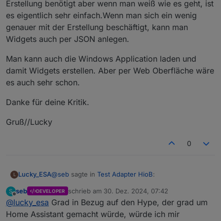
Erstellung benötigt aber wenn man weiß wie es geht, ist
beschränkt nur auf die Aliasses.
es eigentlich sehr einfach.Wenn man sich ein wenig
genauer mit der Erstellung beschäftigt, kann man
Widgets auch per JSON anlegen.
Man kann auch die Windows Application laden und
damit Widgets erstellen. Aber per Web Oberfläche wäre
es auch sehr schon.
Danke für deine Kritik.
Gruß//Lucky
0
@
seb
sagte in
Test Adapter HioB
:
Lucky_ESA
L
seb
schrieb am
30. Dez. 2024, 07:42
S
DEVELOPER
zuletzt editiert von
Offline
@
lucky_esa
Grad in Bezug auf den Hype, der grad um
@
mor15Euro
Ich hab mir die App jetzt mal
angeschaut. Ich hätte da etwas gut gemeinte
Home Assistant gemacht würde, würde ich mir
In der Anleitung ist genau beschrieben wie man
Kritik und ein paar Verbesserungsvorschläge.