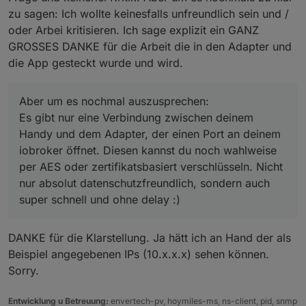
und dem Adapter, der einen Port an deinem iobroker
zu sagen: Ich wollte keinesfalls unfreundlich sein und /
öffnet. Diesen kannst du noch wahlweise per AES oder
oder Arbei kritisieren. Ich sage explizit ein GANZ
zertifikatsbasiert verschlüsseln. Nicht nur absolut
GROSSES DANKE für die Arbeit die in den Adapter und
datenschutzfreundlich, sondern auch super schnell und
die App gesteckt wurde und wird.
ohne delay :)
Aber um es nochmal auszusprechen:
Es gibt nur eine Verbindung zwischen deinem
Handy und dem Adapter, der einen Port an deinem
iobroker öffnet. Diesen kannst du noch wahlweise
per AES oder zertifikatsbasiert verschlüsseln. Nicht
nur absolut datenschutzfreundlich, sondern auch
super schnell und ohne delay :)
DANKE für die Klarstellung. Ja hätt ich an Hand der als
Beispiel angegebenen IPs (10.x.x.x) sehen können.
Sorry.
Entwicklung u Betreuung:
envertech-pv, hoymiles-ms, ns-client, pid, snmp