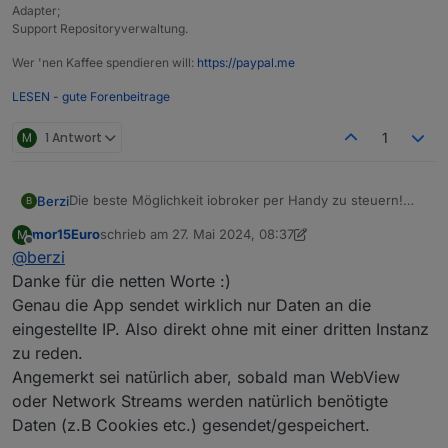
Adapter;
Support Repositoryverwaltung.
Wer 'nen Kaffee spendieren will:
https://paypal.me
LESEN - gute Forenbeitrage
M
1 Antwort
1
Die beste Möglichkeit iobroker per Handy zu steuern!
Berzi
B
Habe bislang nichts besseres gesehen.
mor15Euro
schrieb am
27. Mai 2024, 08:37
M
Schlank, super schnell, kein unnötiger SchnickSchnack,
zuletzt editiert von mor15Euro
Offline
@
berzi
datenschutzfreundlich und ohne dritte Instanz, absolut
stabil, super motivierter Entwickler, ...
Erste Sahne! Kann jedem nur nahe legen einen Versuch
Danke für die netten Worte :)
zu wagen.
Genau die App sendet wirklich nur Daten an die
@
mcm1957
deine Antwort ist vermutlich freundlicher
eingestellte IP. Also direkt ohne mit einer dritten Instanz
gemeint, als sie klingt, da es dir wohl nur um den
zu reden.
Hinweis geht, dass man die Info im thread schneller parat
haben könnte. Ein Blick auf Seite 1 in der Doku mit
Angemerkt sei natürlich aber, sobald man WebView
mehreren links zur Beschreibung des
oder Network Streams werden natürlich benötigte
Verbindungsaufbaus hätte dir die Antwort schneller
Daten (z.B Cookies etc.) gesendet/gespeichert.
gegeben, als zu formulieren, dass du nicht in die Doku