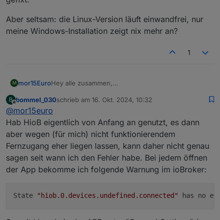
Aber seltsam: die Linux-Version läuft einwandfrei, nur
meine Windows-Installation zeigt nix mehr an?
1
Hey alle zusammen,
mor15Euro
M
ich nutze das Forum hier nur kurz, um euch auf
bommel_030
schrieb am
16. Okt. 2024, 10:32
B
mein GitHub und vorallem diese Diskussion
Schönes Wochenende
zuletzt editiert von
Offline
@
mor15euro
https://github.com/moba15/hiob_app/discussions/8
2
aufmerksam zu machen. Hier könnt hier
Hab HioB eigentlich von Anfang an genutzt, es dann
P.S: Wir sind inzwischen im offiziellen Repository
nachverfolgen was so aktuell alles passiert und
aber wegen (für mich) nicht funktionierendem
woran ich gerade arbeite. Lasst auch gerne euer
Fernzugang eher liegen lassen, kann daher nicht genau
FeedBack da. Falls ihr kein GitHub Account habt,
sagen seit wann ich den Fehler habe. Bei jedem öffnen
dann könnt ihr natürlich auch weiterhin hier im
Forum posten.
der App bekomme ich folgende Warnung im ioBroker:
State 
"hiob.0.devices.undefined.connected"
 has no ex