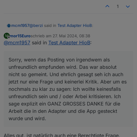
schaust :-)
Aber um es nochmal auszusprechen:
1
Es gibt nur eine Verbindung zwischen deinem Handy
und dem Adapter, der einen Port an deinem iobroker
öffnet. Diesen kannst du noch wahlweise per AES oder
@
berzi
said in
Test Adapter HioB
:
mcm1957
zertifikatsbasiert verschlüsseln. Nicht nur absolut
datenschutzfreundlich, sondern auch super schnell und
mor15Euro
schrieb am
27. Mai 2024, 08:38
M
zuletzt editiert von
Offline
ohne delay :)
@
mcm1957
said in
@
mcm1957
Test Adapter HioB
deine Antwort ist vermutlich
:
freundlicher gemeint, als sie klingt
Sorry, wenn das Posting von irgendwem als
unfreundlich empfunden wird. Das war absolut nicht
Sorry, wenn das Posting von irgendwem als
so gemeint. Und ehrlich gesagt seh ich auch jetzt
unfreundlich empfunden wird. Das war absolut
Aber um es nochmal auszusprechen:
nur eine Frage und keinerlei Kritik. Aber um es
nicht so gemeint. Und ehrlich gesagt seh ich auch
Es gibt nur eine Verbindung zwischen deinem
nochmals zu klar zu sagen: Ich wollte keinesfalls
DANKE für die Klarstellung. Ja hätt ich an Hand der
Handy und dem Adapter, der einen Port an
jetzt nur eine Frage und keinerlei Kritik. Aber um es
unfreundlich sein und / oder Arbei kritisieren. Ich
als Beispiel angegebenen IPs (10.x.x.x) sehen
deinem iobroker öffnet. Diesen kannst du noch
sage explizit ein GANZ GROSSES DANKE für die
nochmals zu klar zu sagen: Ich wollte keinesfalls
können. Sorry.
wahlweise per AES oder zertifikatsbasiert
Arbeit die in den Adapter und die App gesteckt
unfreundlich sein und / oder Arbei kritisieren. Ich
verschlüsseln. Nicht nur absolut
wurde und wird.
sage explizit ein GANZ GROSSES DANKE für die
datenschutzfreundlich, sondern auch super
schnell und ohne delay :)
Arbeit die in den Adapter und die App gesteckt
wurde und wird.
Alles gut, ist natürlich auch eine Berechtigte Frage.