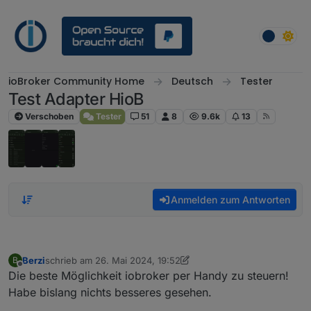
Weiter zum Inhalt
ioBroker Community Home
Deutsch
Tester
Test Adapter HioB
Verschoben
Tester
51
8
9.6k
13
Anmelden zum Antworten
Berzi
schrieb am
26. Mai 2024, 19:52
B
zuletzt editiert von Berzi
Offline
Die beste Möglichkeit iobroker per Handy zu steuern!
Habe bislang nichts besseres gesehen.