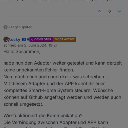
0
9 Tagen später
Lucky_ESA
L
DEVELOPER
MOST ACTIVE
Offline
schrieb am
5. Juni 2024, 19:21
zuletzt editiert von
Hallo zusammen,
habe nun den Adapter weiter getestet und kann derzeit
keine unbekannten Fehler finden.
Nun möchte ich auch noch kurz was schreiben...
Mit diesem Adapter und der APP könnt ihr euer
komplettes Smart-Home System steuern. Wünsche
können auf Github angefragt werden und werden auch
schnell umgesetzt.
Wie funktioniert die Kommunikation?
Die Verbindung zwischen Adapter und APP kann