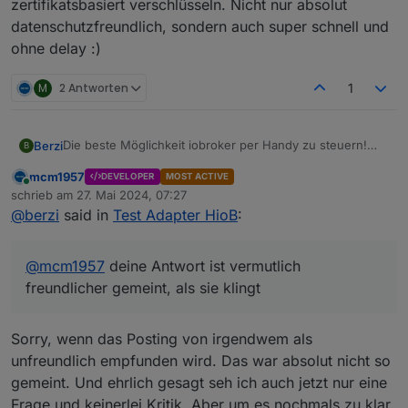
zertifikatsbasiert verschlüsseln. Nicht nur absolut
datenschutzfreundlich, sondern auch super schnell und
ohne delay :)
M
2 Antworten
1
Die beste Möglichkeit iobroker per Handy zu steuern!
Berzi
B
Habe bislang nichts besseres gesehen.
mcm1957
DEVELOPER
MOST ACTIVE
Schlank, super schnell, kein unnötiger SchnickSchnack,
Online
schrieb am
27. Mai 2024, 07:27
datenschutzfreundlich und ohne dritte Instanz, absolut
zuletzt editiert von
@
berzi
said in
Test Adapter HioB
:
stabil, super motivierter Entwickler, ...
Erste Sahne! Kann jedem nur nahe legen einen Versuch
zu wagen.
@
mcm1957
deine Antwort ist vermutlich freundlicher
@
mcm1957
deine Antwort ist vermutlich
gemeint, als sie klingt, da es dir wohl nur um den
Hinweis geht, dass man die Info im thread schneller parat
freundlicher gemeint, als sie klingt
haben könnte. Ein Blick auf Seite 1 in der Doku mit
mehreren links zur Beschreibung des
Verbindungsaufbaus hätte dir die Antwort schneller
Sorry, wenn das Posting von irgendwem als
gegeben, als zu formulieren, dass du nicht in die Doku
unfreundlich empfunden wird. Das war absolut nicht so
schaust :-)
gemeint. Und ehrlich gesagt seh ich auch jetzt nur eine
Aber um es nochmal auszusprechen:
Frage und keinerlei Kritik. Aber um es nochmals zu klar
Es gibt nur eine Verbindung zwischen deinem Handy