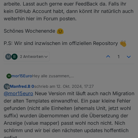
Grafik-Template geht wohl auch noch nicht, aber
arbeite. Lasst auch gerne euer FeedBack da. Falls ihr
hier habe ich mir mit einem Datenpunkt beholfen
kein GitHub Account habt, dann könnt ihr natürlich auch
in welchem ein flot-Link hinterlegt ist.
weiterhin hier im Forum posten.
Schönes Wochenende
P.S: Wir sind inzwischen im offiziellen Repository
M
B
2 Antworten
1
Hey alle zusammen,
mor15Euro
M
ich nutze das Forum hier nur kurz, um euch auf
Manfred.B 0
schrieb am
12. Okt. 2024, 17:27
M
mein GitHub und vorallem diese Diskussion
Schönes Wochenende
zuletzt editiert von
Offline
@
mor15euro
Neue Version mit läuft auch nach Migration
https://github.com/moba15/hiob_app/discussions/8
2
aufmerksam zu machen. Hier könnt hier
der alten Templates einwandfrei. Ein paar kleine Fehler
P.S: Wir sind inzwischen im offiziellen Repository
nachverfolgen was so aktuell alles passiert und
gefunden (nicht alle Einheiten (ehemals Unit, jetzt wohl
woran ich gerade arbeite. Lasst auch gerne euer
suffix) wurden übernommen und die Übersetzung der
FeedBack da. Falls ihr kein GitHub Account habt,
Anzeige (value mapper) passt wohl noch nicht. Nich
dann könnt ihr natürlich auch weiterhin hier im
Forum posten.
schlimm und wir bei den nächsten updates hoffentlich
gefixt.