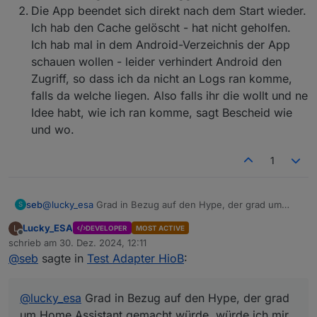
Die App beendet sich direkt nach dem Start wieder.
Ich hab den Cache gelöscht - hat nicht geholfen.
Ich hab mal in dem Android-Verzeichnis der App
schauen wollen - leider verhindert Android den
Zugriff, so dass ich da nicht an Logs ran komme,
falls da welche liegen. Also falls ihr die wollt und ne
Idee habt, wie ich ran komme, sagt Bescheid wie
und wo.
1
seb
@
lucky_esa
Grad in Bezug auf den Hype, der grad um
S
Home Assistant gemacht würde, würde ich mir wünschen,
Lucky_ESA
L
DEVELOPER
MOST ACTIVE
dass es für ioBroker eine leicht bedienbare App geben
Offline
schrieb am
30. Dez. 2024, 12:11
würde - das wollte ich damit zum Ausdruck bringen und
zuletzt editiert von
@
seb
sagte in
Test Adapter HioB
:
ein paar Vorschläge dazu machen.
Mir geht es grad nicht darum, ne Anleitung zu haben, wie
man dafür wieder was anlegen muss oder dass man ja mit
@
lucky_esa
Grad in Bezug auf den Hype, der grad
json rum hantieren kann, sondern ich würde mich über ne
Lösung freuen, die von der breiten Masse einfach
um Home Assistant gemacht würde, würde ich mir