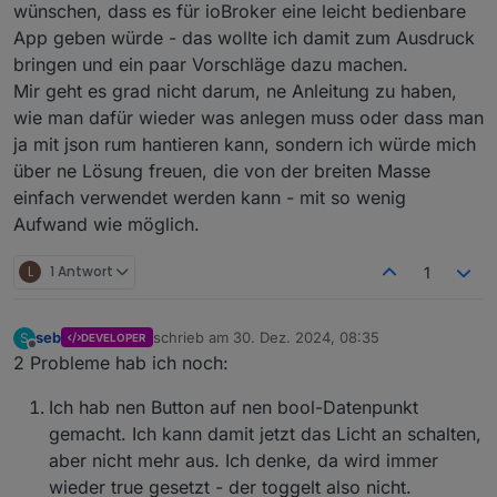
wünschen, dass es für ioBroker eine leicht bedienbare
Devices in iobroker anlegt und dann in die APP
App geben würde - das wollte ich damit zum Ausdruck
importiert.
Du hast aber Recht das man die Anleitung für die
erste Erstellung benötigt aber wenn man weiß wie
bringen und ein paar Vorschläge dazu machen.
es geht, ist es eigentlich sehr einfach.Wenn man
Man kann auch die Windows Application laden und
Mir geht es grad nicht darum, ne Anleitung zu haben,
sich ein wenig genauer mit der Erstellung
damit Widgets erstellen. Aber per Web Oberfläche
wie man dafür wieder was anlegen muss oder dass man
beschäftigt, kann man Widgets auch per JSON
wäre es auch sehr schon.
Danke für deine Kritik.
ja mit json rum hantieren kann, sondern ich würde mich
anlegen.
Gruß//Lucky
über ne Lösung freuen, die von der breiten Masse
einfach verwendet werden kann - mit so wenig
Aufwand wie möglich.
L
1 Antwort
1
seb
schrieb am
30. Dez. 2024, 08:35
S
DEVELOPER
zuletzt editiert von
Offline
2 Probleme hab ich noch:
Ich hab nen Button auf nen bool-Datenpunkt
gemacht. Ich kann damit jetzt das Licht an schalten,
aber nicht mehr aus. Ich denke, da wird immer
wieder true gesetzt - der toggelt also nicht.