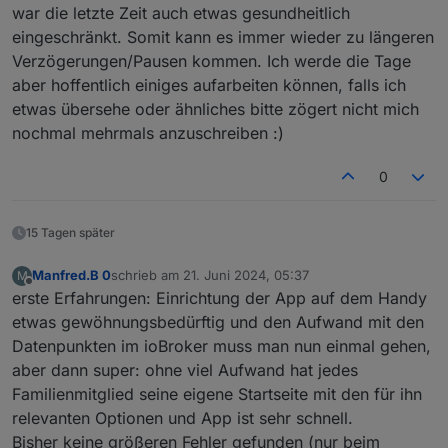
Adapter können von anderen Geräte neu geladen
ein JSON erzeugt der natürlich auch in VIS
Derzeit steuer ich über 270 States
war die letzte Zeit auch etwas gesundheitlich
werden.
angezeigt werden kann.
beziegungsweise lass ich mir anzeigen.
eingeschränkt. Somit kann es immer wieder zu längeren
Sehr von Interesse ist natürlich auch die
Übersicht vom Log
Beim Bild von meinem Ofen seht ihre eine
Notification Funktion....Endlich könnt ihr euch
Verzögerungen/Pausen kommen. Ich werde die Tage
RAM Verbrauch
Fehlermeldung bei Temperatur.Ja, fehler werden
Nachrichten zum Handy senden ohne das eine
ioBroker Updates, Infos und News
dann auch angezeigt. Hier habe ich 0-230 Grad
aber hoffentlich einiges aufarbeiten können, falls ich
Hier einige Bilder
Cloud genutzt wird.
Status Fenster
ausgewählt und nun wird gerade 239 Grad
etwas übersehe oder ähnliches bitte zögert nicht mich
Als nächstes Update kommt auch noch eine
Status Türen
geladen.
nochmal mehrmals anzuschreiben :)
Roadmap hinzu was dann eigentlich nur noch 4
Nun ist noch zu sagen...Viel Spaß mit dieser APP.
Wünsche übrig lässt...
0
Gruß//Lucky
15 Tagen später
Manfred.B 0
schrieb am
21. Juni 2024, 05:37
M
zuletzt editiert von
Offline
erste Erfahrungen: Einrichtung der App auf dem Handy
etwas gewöhnungsbedürftig und den Aufwand mit den
Datenpunkten im ioBroker muss man nun einmal gehen,
aber dann super: ohne viel Aufwand hat jedes
Familienmitglied seine eigene Startseite mit den für ihn
relevanten Optionen und App ist sehr schnell.
Bisher keine größeren Fehler gefunden (nur beim