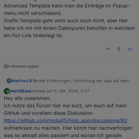
Advanced Template kann man die Einträge im Popup-
menu nicht verschieben).
Grafik-Template geht wohl auch noch nicht, aber hier
habe ich mir mit einem Datenpunkt beholfen in welchem
ein flot-Link hinterlegt ist.
0
4 Monaten später
Manfred.B 0
erste Erfahrungen: Einrichtung der App auf dem
M
Handy etwas gewöhnungsbedürftig und den
mor15Euro
schrieb am
11. Okt. 2024, 11:37
M
Aufwand mit den Datenpunkten im ioBroker muss
zuletzt editiert von
Offline
Hey alle zusammen,
man nun einmal gehen, aber dann super: ohne
viel Aufwand hat jedes Familienmitglied seine
ich nutze das Forum hier nur kurz, um euch auf mein
eigene Startseite mit den für ihn relevanten
GitHub und vorallem diese Diskussion
Optionen und App ist sehr schnell.
https://github.com/moba15/hiob_app/discussions/82
Bisher keine größeren Fehler gefunden (nur beim
aufmerksam zu machen. Hier könnt hier nachverfolgen
Advanced Template kann man die Einträge im
Popup-menu nicht verschieben).
was so aktuell alles passiert und woran ich gerade