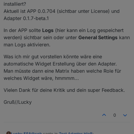
installiert?
Aktuell ist APP 0.0.704 (sichtbar unter License) und
Adapter 0.1.7-beta.1
In der APP sollte
Logs
(hier kann ein Log gespeichert
werden) sichtbar sein oder unter
General Settings
kann
man Logs aktivieren.
Was ich mir gut vorstellen könnte wäre eine
automatische Widget Erstellung über den Adapter.
Man müsste dann eine Matrix haben welche Role für
welches Widget wäre, hmmmm...
Vielen Dank für deine Kritik und dein super Feedback.
Gruß//Lucky
0
@
seb
sagte in
Test Adapter HioB
:
Lucky_ESA
L