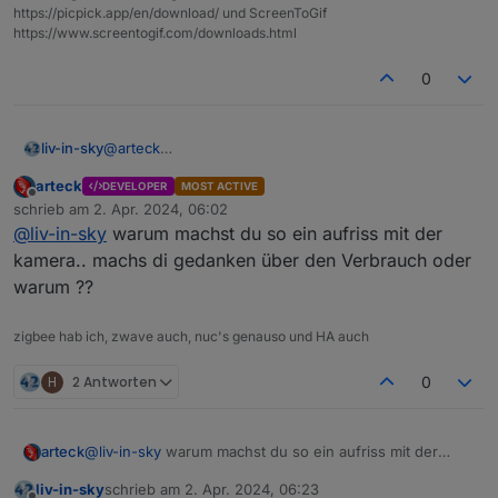
https://picpick.app/en/download/ und ScreenToGif
https://www.screentogif.com/downloads.html
0
@
arteck
liv-in-sky
ich habe zwar unifi - aber nur mit wlan ap's - daher
arteck
DEVELOPER
MOST ACTIVE
kein vlan
@
bananajoe
sagte in
suche poe managed switch -5
Offline
schrieb am
2. Apr. 2024, 06:02
port
:
zuletzt editiert von
@
liv-in-sky
warum machst du so ein aufriss mit der
PoE Switch wie du den gepostet hast könnte die
kamera.. machs di gedanken über den Verbrauch oder
einfachste und billigste Lösung sein
warum ??
bringt aber leider keinen vorteil - da ich dann wieder
keine automatisierte aus/einschaltung habe - um die
geht es mir ja
@
bananajoe
sagte in
suche poe managed switch -5
zigbee hab ich, zwave auch, nuc's genauso und HA auch
port
:
H
2 Antworten
0
Dieses Modell wird z.B. bei Kunden von uns
eingesetz
budget zu klein :-(
arteck
@
liv-in-sky
warum machst du so ein aufriss mit der
kamera.. machs di gedanken über den Verbrauch oder
ich habe gestern noch im netz gesucht. der unifi flex
liv-in-sky
schrieb am
2. Apr. 2024, 06:23
warum ??
(um die 100€) war der einzige, bei dem ich was mit