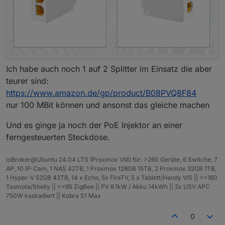
Ich habe auch noch 1 auf 2 Splitter im Einsatz die aber
teurer sind:
https://www.amazon.de/gp/product/B08PVQ8F84
nur 100 MBit können und ansonst das gleiche machen
Und es ginge ja noch der PoE Injektor an einer
ferngesteuerten Steckdose.
ioBroker@Ubuntu 24.04 LTS (Proxmox VM) für: >260 Geräte, 6 Switche, 7
AP, 10 IP-Cam, 1 NAS 42TB, 1 Proxmox 128GB 15TB, 2 Proxmox 32GB 1TB,
1 Hyper-V 52GB 42TB, 14 x Echo, 5x FireTV, 5 x Tablett/Handy VIS || >=160
Tasmota/Shelly || >=95 ZigBee || PV 8.1kW / Akku 14kWh || 2x USV APC
750W kaskadiert || Kobra S1 Max
0