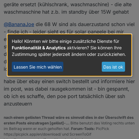
geräte ersetzt (kühlschrank, waschmaschine) - die alte
waschmaschine hat z.b. im standby über 15W gehabt
@
BananaJoe
die 68 W sind als dauerzustand schon viel
- finde ich - leider sieht es für solar paneele bei mir
etwas schlecht aus - abgesehen von schlechten
Hallo! Könnten wir bitte einige zusätzliche Dienste für
standort, ist da auch noch ein untermieter, der ja (so
Funktionalität & Analytics
aktivieren? Sie können Ihre
denke ich) irgendwie abgetrennt werden müßte, was
Zustimmung später jederzeit ändern oder zurückziehen.
die kosten dafür wieder erhöhen würde und zusätzlich:
Lassen Sie mich wählen
Das ist ok
ich habe leider keine ahnung von diesen anlagen
habe über ebay einen switch bestellt und informiere hier
im post, was dabei rausgekommen ist - bin gespannt,
ob ich es schaffe, den poe port tatsächlich über ssh
anzusteuern
nach einem gelösten Thread wäre es sinnvoll dies in der Überschrift des
ersten Posts einzutragen [gelöst]-...
Bitte benutzt das Voting rechts unten
im Beitrag wenn er euch geholfen hat.
Forum-Tools:
PicPick
https://picpick.app/en/download/ und ScreenToGif