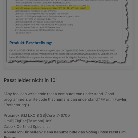
Passt leider nicht in 10"
"Any fool can write code that a computer can understand. Good
programmers write code that humans can understand." (Martin Fowler,
"Refactoring")
Proxmox 9.1.1 LXC|8 GB|Core i7-6700
HmIP|ZigBee|Tasmota|Unifi
Zabbix Certified Specialist
Konnte ich Dir helfen? Dann benutze bitte das Voting unten rechts im
Beitrag