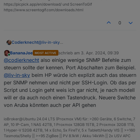
https://picpick.app/en/download/ und ScreenToGif
https://www.screentogif.com/downloads.html
0
@
liv-in-sky
Codierknecht
Ich hatte für meinen SG8316M mal beim
BananaJoe
schrieb am
3. Apr. 2024, 09:39
MOST ACTIVE
Hersteller angefragt, ob der per API zu steuern
Müsste man vermutlich selbst stricken. Der ist ja
zuletzt editiert von
Online
@
codierknecht
also einige wenige SNMP Befehle zum
ist.
auch per Web-Frontend ansprechbar.
Leider nicht.
Und da läuft auch nur JS.
Dazu fehlen mir aber Zeit und Muße.
steuern sollte der kennen. Port Abschalten zum Beispiel.
Zur reinen Überwachung (Zabbix) reicht mir
@
liv-in-sky
beim HP würde ich explizit auch das steuern
aber SNMP.
per SNMP nehmen und nicht per SSH-Login. Ob das per
Script und Login geht weis ich gar nicht, je nach modell
will er da auch noch einen Tastendruck. Neuere Switche
von Aruba könnten auch per API gehen
ioBroker@Ubuntu 24.04 LTS (Proxmox VM) für: >260 Geräte, 6 Switche, 7
AP, 10 IP-Cam, 1 NAS 42TB, 1 Proxmox 128GB 15TB, 2 Proxmox 32GB 1TB,
1 Hyper-V 52GB 42TB, 14 x Echo, 5x FireTV, 5 x Tablett/Handy VIS || >=160
Tasmota/Shelly || >=95 ZigBee || PV 8.1kW / Akku 14kWh || 2x USV APC