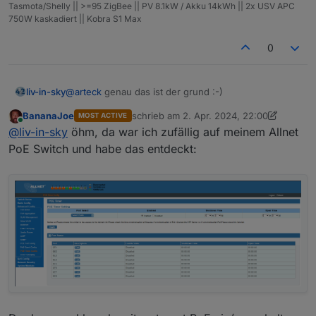
Tasmota/Shelly || >=95 ZigBee || PV 8.1kW / Akku 14kWh || 2x USV APC
750W kaskadiert || Kobra S1 Max
0
@
arteck
genau das ist der grund :-)
liv-in-sky
BananaJoe
schrieb am
2. Apr. 2024, 22:00
MOST ACTIVE
mein carport verbraucht 60-70 euro im jahr - ich
zuletzt editiert von BananaJoe
4. März 20
Online
@
liv-in-sky
öhm, da war ich zufällig auf meinem Allnet
versuche einfach, meine stromrechnung kleiner zu
bekommen - verbrauche monatlich ca. 100 euro
PoE Switch und habe das entdeckt:
strom - das hätte ich gerne etwas gekürzt