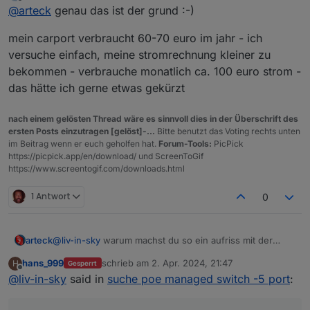
zuletzt editiert von
Offline
@
arteck
genau das ist der grund :-)
ssh gefunden habe bzw. habe ich eine seite
ich habe dann auch noch nach switches mit poe
gefunden, bei denen ging es um poe abschaltung -
scheduling gesucht - da habe ich aber auch nur bei
mein carport verbraucht 60-70 euro im jahr - ich
aber leider 7 jahre alt und der genutzte switch wurde
netgear was gefunden - leider nur als 16er und dann
ich glaube, ich habe mr das zu einfach bzw zu
nicht erwähnt, daher weiß ich nicht, ob der unifi flex
waren es schon zwischen 200--300€
günstig ausgedacht - man findet auch nicht viel im
versuche einfach, meine stromrechnung kleiner zu
das auch kann
smarthome bereich über dieses thema
bekommen - verbrauche monatlich ca. 100 euro strom -
https://community.ui.com/questions/SSH-command-
das hätte ich gerne etwas gekürzt
to-remotely-turn-off-poe-port-power/77189cb1-
9222-40db-9f13-20b88d399329#answer/0d7de76b-
cb6d-4719-a29d-03e3bcefc363
nach einem gelösten Thread wäre es sinnvoll dies in der Überschrift des
ersten Posts einzutragen [gelöst]-...
Bitte benutzt das Voting rechts unten
im Beitrag wenn er euch geholfen hat.
Forum-Tools:
PicPick
https://picpick.app/en/download/ und ScreenToGif
https://www.screentogif.com/downloads.html
1 Antwort
0
arteck
@
liv-in-sky
warum machst du so ein aufriss mit der
kamera.. machs di gedanken über den Verbrauch oder
hans_999
schrieb am
2. Apr. 2024, 21:47
H
Gesperrt
warum ??
zuletzt editiert von
Offline
@
liv-in-sky
said in
suche poe managed switch -5 port
: