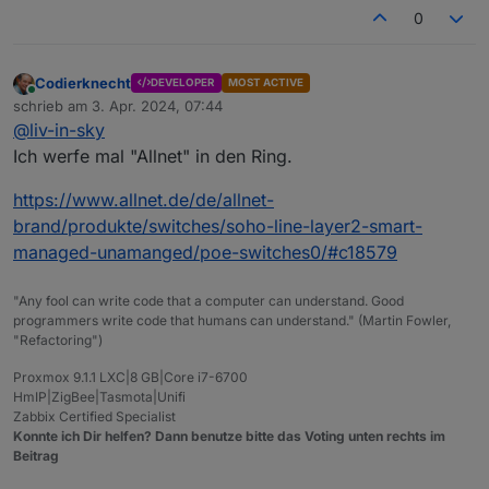
0
Codierknecht
DEVELOPER
MOST ACTIVE
Online
schrieb am
3. Apr. 2024, 07:44
zuletzt editiert von
@
liv-in-sky
Ich werfe mal "Allnet" in den Ring.
https://www.allnet.de/de/allnet-
brand/produkte/switches/soho-line-layer2-smart-
managed-unamanged/poe-switches0/#c18579
"Any fool can write code that a computer can understand. Good
programmers write code that humans can understand." (Martin Fowler,
"Refactoring")
Proxmox 9.1.1 LXC|8 GB|Core i7-6700
HmIP|ZigBee|Tasmota|Unifi
Zabbix Certified Specialist
Konnte ich Dir helfen? Dann benutze bitte das Voting unten rechts im
Beitrag