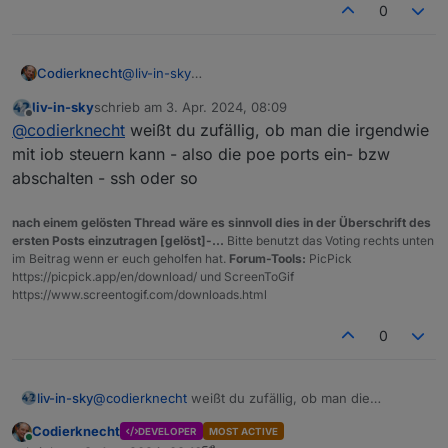
0
@
liv-in-sky
Codierknecht
Ich werfe mal "Allnet" in den Ring.
liv-in-sky
schrieb am
3. Apr. 2024, 08:09
https://www.allnet.de/de/allnet-
zuletzt editiert von
Offline
@
codierknecht
weißt du zufällig, ob man die irgendwie
brand/produkte/switches/soho-line-layer2-
smart-managed-unamanged/poe-
mit iob steuern kann - also die poe ports ein- bzw
switches0/#c18579
abschalten - ssh oder so
nach einem gelösten Thread wäre es sinnvoll dies in der Überschrift des
ersten Posts einzutragen [gelöst]-...
Bitte benutzt das Voting rechts unten
im Beitrag wenn er euch geholfen hat.
Forum-Tools:
PicPick
https://picpick.app/en/download/ und ScreenToGif
https://www.screentogif.com/downloads.html
0
liv-in-sky
@
codierknecht
weißt du zufällig, ob man die
irgendwie mit iob steuern kann - also die poe ports
Codierknecht
DEVELOPER
MOST ACTIVE
ein- bzw abschalten - ssh oder so
Online