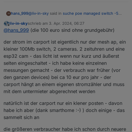
@
liv-in-sky
said in
suche poe managed switch -5
hans_999
H
port
:
liv-in-sky
schrieb am
3. Apr. 2024, 06:27
zuletzt editiert von
Offline
mein carport verbraucht 60-70 euro im jahr -
@
hans_999
(die 100 euro sind ohne grundgebühr)
ich versuche einfach, meine stromrechnung
Ob zwei Kameras den Verbrauch wirklich erheblich
kleiner zu bekommen - verbrauche monatlich
der strom im carport ist eigentlich nur der mesh ap, ein
reduzieren?
ca. 100 euro strom - das hätte ich gerne etwas
kleiner 100Mb switch, 2 cameras. 2 zeituhren und eine
100 EUR p.m. sind ca. 85-90 EUR für Strom (Rest ist
Was (ver-)braucht denn noch Strom im Carport?
gekürzt
esp32 cam - das licht ist wenn nur kurz und äußerst
Grundgebühr). Bei 35 ct/kWh sind das ca. 250 kWh
Beleuchtung?
p.m. oder 3MWh p.a. Das ist nicht wirklich viel.
Wie ist denn die gesamte Hausbeleuchtung
selten eingeschaltet - ich habe keine einzelnen
ausgeführt?
messungen gemacht - der verbrauch war früher (vor
Hast du schon die größeren Verbraucher
den ganzen devices) bei ca 10 eur pro jahr - der
identifiziert?
carport hängt an einem eigenen stromzähler und muss
mit dem untermieter abgerechnet werden
natürlich ist der carport nur ein klener posten - davon
habe ich aber (dank smarthome :-) ) doch einige - das
sammelt sich an
die größeren verbraucher habe ich schon durch neuere