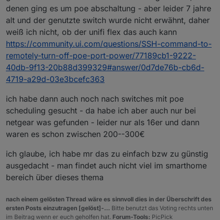
denen ging es um poe abschaltung - aber leider 7 jahre
alt und der genutzte switch wurde nicht erwähnt, daher
weiß ich nicht, ob der unifi flex das auch kann
https://community.ui.com/questions/SSH-command-to-
remotely-turn-off-poe-port-power/77189cb1-9222-
40db-9f13-20b88d399329#answer/0d7de76b-cb6d-
4719-a29d-03e3bcefc363
ich habe dann auch noch nach switches mit poe
scheduling gesucht - da habe ich aber auch nur bei
netgear was gefunden - leider nur als 16er und dann
waren es schon zwischen 200--300€
ich glaube, ich habe mr das zu einfach bzw zu günstig
ausgedacht - man findet auch nicht viel im smarthome
bereich über dieses thema
nach einem gelösten Thread wäre es sinnvoll dies in der Überschrift des
ersten Posts einzutragen [gelöst]-...
Bitte benutzt das Voting rechts unten
im Beitrag wenn er euch geholfen hat.
Forum-Tools:
PicPick