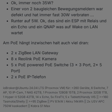
Ok, immer noch 35W?
Einer von 2 baugleichen Bewegungsmeldern war
defekt und hat immer fast 30W verbraten ...
Runter auf 5W. Ok, das sind ein ESP mit Relais und
ein Echo und ein QNAP was auf Wake on LAN
wartet
Am PoE hängt inzwischen halt auch viel dran:
2 x ZigBee LAN Gateway
8 x Reolink PoE Kamera
5 x PoE powered PoE Switche (3 x 3 Port, 2x 5
Port)
2 x PoE IP-Telefon
ioBroker@Ubuntu 24.04 LTS (Proxmox VM) für: >260 Geräte, 6 Switche, 7
AP, 10 IP-Cam, 1 NAS 42TB, 1 Proxmox 128GB 15TB, 2 Proxmox 32GB 1TB,
1 Hyper-V 52GB 42TB, 14 x Echo, 5x FireTV, 5 x Tablett/Handy VIS || >=160
Tasmota/Shelly || >=95 ZigBee || PV 8.1kW / Akku 14kWh || 2x USV APC
750W kaskadiert || Kobra S1 Max