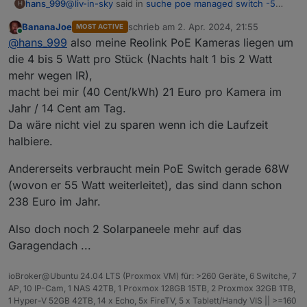
@
liv-in-sky
said in
suche poe managed switch -5
hans_999
H
port
:
BananaJoe
schrieb am
2. Apr. 2024, 21:55
MOST ACTIVE
zuletzt editiert von
Online
mein carport verbraucht 60-70 euro im jahr -
@
hans_999
also meine Reolink PoE Kameras liegen um
ich versuche einfach, meine stromrechnung
die 4 bis 5 Watt pro Stück (Nachts halt 1 bis 2 Watt
Ob zwei Kameras den Verbrauch wirklich erheblich
kleiner zu bekommen - verbrauche monatlich
mehr wegen IR),
reduzieren?
ca. 100 euro strom - das hätte ich gerne etwas
macht bei mir (40 Cent/kWh) 21 Euro pro Kamera im
100 EUR p.m. sind ca. 85-90 EUR für Strom (Rest ist
Was (ver-)braucht denn noch Strom im Carport?
gekürzt
Grundgebühr). Bei 35 ct/kWh sind das ca. 250 kWh
Beleuchtung?
Jahr / 14 Cent am Tag.
p.m. oder 3MWh p.a. Das ist nicht wirklich viel.
Wie ist denn die gesamte Hausbeleuchtung
Da wäre nicht viel zu sparen wenn ich die Laufzeit
ausgeführt?
halbiere.
Hast du schon die größeren Verbraucher
identifiziert?
Andererseits verbraucht mein PoE Switch gerade 68W
(wovon er 55 Watt weiterleitet), das sind dann schon
238 Euro im Jahr.
Also doch noch 2 Solarpaneele mehr auf das
Garagendach ...
ioBroker@Ubuntu 24.04 LTS (Proxmox VM) für: >260 Geräte, 6 Switche, 7
AP, 10 IP-Cam, 1 NAS 42TB, 1 Proxmox 128GB 15TB, 2 Proxmox 32GB 1TB,
1 Hyper-V 52GB 42TB, 14 x Echo, 5x FireTV, 5 x Tablett/Handy VIS || >=160