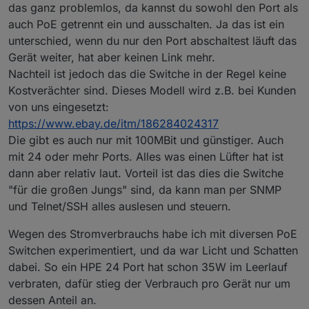
das ganz problemlos, da kannst du sowohl den Port als
lpcontext&ref_=fplfs&smid=A3JWKAKR8XB7XF&lang
uage=de_DE&th=1
auch PoE getrennt ein und ausschalten. Ja das ist ein
weiß nicht, ob ich den fernsteuern kann
unterschied, wenn du nur den Port abschaltest läuft das
Gerät weiter, hat aber keinen Link mehr.
Nachteil ist jedoch das die Switche in der Regel keine
Kostverächter sind. Dieses Modell wird z.B. bei Kunden
von uns eingesetzt:
https://www.ebay.de/itm/186284024317
Die gibt es auch nur mit 100MBit und günstiger. Auch
mit 24 oder mehr Ports. Alles was einen Lüfter hat ist
dann aber relativ laut. Vorteil ist das dies die Switche
"für die großen Jungs" sind, da kann man per SNMP
und Telnet/SSH alles auslesen und steuern.
Wegen des Stromverbrauchs habe ich mit diversen PoE
Switchen experimentiert, und da war Licht und Schatten
dabei. So ein HPE 24 Port hat schon 35W im Leerlauf
verbraten, dafür stieg der Verbrauch pro Gerät nur um
dessen Anteil an.