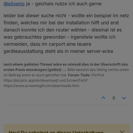
Offline
@
oliverio
ja - geizhals nutze ich auch gerne
Geräte verzeichnet sind und man die einzelnen
Features komfortabel Auswählen kann, ohne sich vom
leider bei dieser suche nicht - wollte ein beispiel im netz
Marketing Sprech des einzelnen Herstellers verwirren
zu lassen
finden, welches mir bei der installation hilft und erst
https://geizhals.de/?cat=switchgi
danach konnte ich den router wählen - diesmal ist es
was gebrauchtes geworden - irgendwie wollte ich
vermeiden, dass im carport eine teuere
geräteausstattung steht als in meiner server-ecke
nach einem gelösten Thread wäre es sinnvoll dies in der Überschrift des
ersten Posts einzutragen [gelöst]-...
Bitte benutzt das Voting rechts unten
im Beitrag wenn er euch geholfen hat.
Forum-Tools:
PicPick
https://picpick.app/en/download/ und ScreenToGif
https://www.screentogif.com/downloads.html
0
Hey! Du scheinst an dieser Unterhaltung