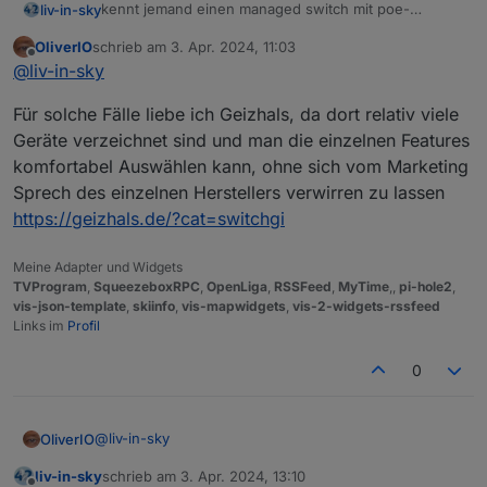
kennt jemand einen managed switch mit poe-
liv-in-sky
günstig
- der irgendwie über
iobroker geschalten
OliverIO
schrieb am
3. Apr. 2024, 11:03
werden kann - evtl über ssh. die günstigen haben
möchte damit kameras und einen unifi mesh ap
zuletzt editiert von
Offline
@
liv-in-sky
alle eine web gui - aber ich sehe bei den
aus-/einschalten können
beschreibungen keine ssh einträge
in richtung sowas
https://www.amazon.de/TP-Link-
Für solche Fälle liebe ich Geizhals, da dort relativ viele
TL-SG105PE-5-Port-Gigabit-Easy-Smart-Switch-
Ports-Metallgehäuse/dp/B08GDC61NS?source=ps-
Geräte verzeichnet sind und man die einzelnen Features
sl-shoppingads-
komfortabel Auswählen kann, ohne sich vom Marketing
lpcontext&ref_=fplfs&smid=A3JWKAKR8XB7XF&lang
Sprech des einzelnen Herstellers verwirren zu lassen
uage=de_DE&th=1
https://geizhals.de/?cat=switchgi
weiß nicht, ob ich den fernsteuern kann
Meine Adapter und Widgets
TVProgram
,
SqueezeboxRPC
,
OpenLiga
,
RSSFeed
,
MyTime
,,
pi-hole2
,
vis-json-template
,
skiinfo
,
vis-mapwidgets
,
vis-2-widgets-rssfeed
Links im
Profil
0
@
liv-in-sky
OliverIO
liv-in-sky
schrieb am
3. Apr. 2024, 13:10
Für solche Fälle liebe ich Geizhals, da dort relativ viele
zuletzt editiert von