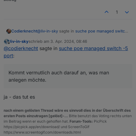
1
@
liv-in-sky
sagte in
suche poe managed switch
Codierknecht
-5 port
:
liv-in-sky
schrieb am
3. Apr. 2024, 08:46
zuletzt editiert von
Offline
weißt du zufällig, ob man die irgendwie mit
@
codierknecht
sagte in
suche poe managed switch -5
iob steuern kann
port
:
Nö, leider nicht.
Ich hab' nur den "einfachen" managed 16-Port -
ohne PoE. Und der lässt sich nur per SNMP
Kommt vermutlich auch darauf an, was man
Kommt vermutlich auch darauf an, was man
lesen.
anlegen möchte.
anlegen möchte.
ja - das tut es
nach einem gelösten Thread wäre es sinnvoll dies in der Überschrift des
ersten Posts einzutragen [gelöst]-...
Bitte benutzt das Voting rechts unten
im Beitrag wenn er euch geholfen hat.
Forum-Tools:
PicPick
https://picpick.app/en/download/ und ScreenToGif
https://www.screentogif.com/downloads.html