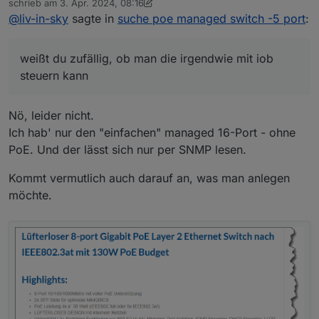
schrieb am
3. Apr. 2024, 08:16
zuletzt editiert von Codierknecht
4. März 2024, 10:20
@
liv-in-sky
sagte in
suche poe managed switch -5 port
:
weißt du zufällig, ob man die irgendwie mit iob
steuern kann
Nö, leider nicht.
Ich hab' nur den "einfachen" managed 16-Port - ohne
PoE. Und der lässt sich nur per SNMP lesen.
Kommt vermutlich auch darauf an, was man anlegen
möchte.