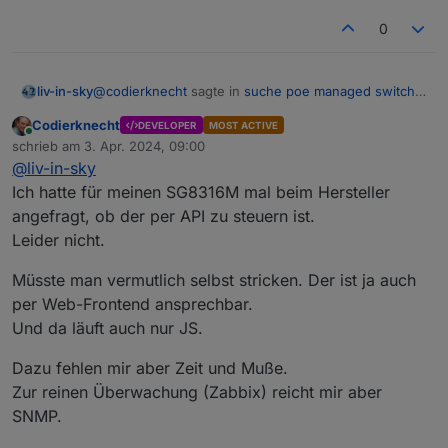
0
@
codierknecht
sagte in
suche poe managed switch
liv-in-sky
Passt leider nicht in 10"
-5 port
:
Codierknecht
DEVELOPER
MOST ACTIVE
Online
Kommt vermutlich auch darauf an, was man
schrieb am
3. Apr. 2024, 09:00
zuletzt editiert von
anlegen möchte.
@
liv-in-sky
ja - das tut es
Ich hatte für meinen SG8316M mal beim Hersteller
angefragt, ob der per API zu steuern ist.
Leider nicht.
Müsste man vermutlich selbst stricken. Der ist ja auch
per Web-Frontend ansprechbar.
Und da läuft auch nur JS.
Dazu fehlen mir aber Zeit und Muße.
Zur reinen Überwachung (Zabbix) reicht mir aber
SNMP.