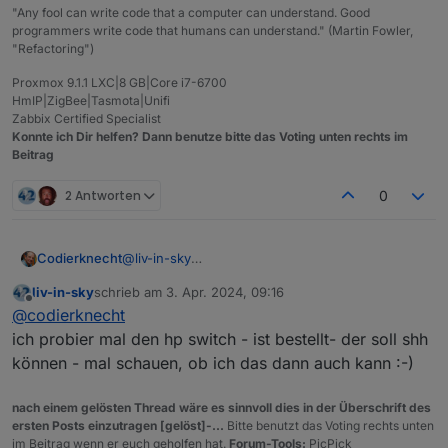
"Any fool can write code that a computer can understand. Good
programmers write code that humans can understand." (Martin Fowler,
"Refactoring")
Proxmox 9.1.1 LXC|8 GB|Core i7-6700
HmIP|ZigBee|Tasmota|Unifi
Zabbix Certified Specialist
Konnte ich Dir helfen? Dann benutze bitte das Voting unten rechts im
Beitrag
2 Antworten
0
@
liv-in-sky
Codierknecht
Ich hatte für meinen SG8316M mal beim
liv-in-sky
schrieb am
3. Apr. 2024, 09:16
Hersteller angefragt, ob der per API zu steuern
Müsste man vermutlich selbst stricken. Der ist ja
zuletzt editiert von
Offline
@
codierknecht
ist.
auch per Web-Frontend ansprechbar.
Leider nicht.
Und da läuft auch nur JS.
Dazu fehlen mir aber Zeit und Muße.
ich probier mal den hp switch - ist bestellt- der soll shh
Zur reinen Überwachung (Zabbix) reicht mir
können - mal schauen, ob ich das dann auch kann :-)
aber SNMP.
nach einem gelösten Thread wäre es sinnvoll dies in der Überschrift des
ersten Posts einzutragen [gelöst]-...
Bitte benutzt das Voting rechts unten
im Beitrag wenn er euch geholfen hat.
Forum-Tools:
PicPick