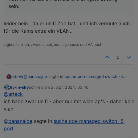
keine Kostverächter sind. Dieses Modell wird z.B.
einen an dem ich an einigen Ports noch PoE-
sein.
sein.
bei Kunden von uns eingesetzt:
Splitter betreibe. Im Prinzip PoE gepowerte PoE
https://www.ebay.de/itm/186284024317
Switche, so kann ich 2 oder 3 Kameras an einen
Die gibt es auch nur mit 100MBit und günstiger.
Port hängen (und PoE Telefone und 2 ZigBee
leider nein.. da er unifi Zoo hat.. und ich vermute auch
Auch mit 24 oder mehr Ports. Alles was einen
Gateways).
für die Kams extra ein VLAN..
Lüfter hat ist dann aber relativ laut. Vorteil ist das
dies die Switche "für die großen Jungs" sind, da
kann man per SNMP und Telnet/SSH alles auslesen
zigbee hab ich, zwave auch, nuc's genauso und HA auch
und steuern.
0
@
bananajoe
sagte in
suche poe managed switch -5
arteck
port
:
liv-in-sky
schrieb am
2. Apr. 2024, 05:46
zuletzt editiert von
Offline
So ein einfacher PoE Switch wie du den gepostet
@
arteck
hast könnte die einfachste und billigste Lösung
ich habe zwar unifi - aber nur mit wlan ap's - daher kein
leider nein.. da er unifi Zoo hat.. und ich vermute auch
sein.
vlan
für die Kams extra ein VLAN..
@
bananajoe
sagte in
suche poe managed switch -5
port
: