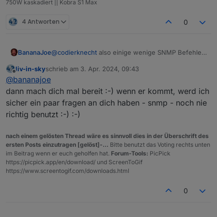
750W kaskadiert || Kobra S1 Max
4 Antworten
0
BananaJoe
@
codierknecht
also einige wenige SNMP Befehle
zum steuern sollte der kennen. Port Abschalten
liv-in-sky
schrieb am
3. Apr. 2024, 09:43
zum Beispiel.
zuletzt editiert von
Offline
@
bananajoe
@
liv-in-sky
beim HP würde ich explizit auch das
steuern per SNMP nehmen und nicht per SSH-
dann mach dich mal bereit :-) wenn er kommt, werd ich
Login. Ob das per Script und Login geht weis ich
sicher ein paar fragen an dich haben - snmp - noch nie
gar nicht, je nach modell will er da auch noch einen
richtig benutzt :-) :-)
Tastendruck. Neuere Switche von Aruba könnten
auch per API gehen
nach einem gelösten Thread wäre es sinnvoll dies in der Überschrift des
ersten Posts einzutragen [gelöst]-...
Bitte benutzt das Voting rechts unten
im Beitrag wenn er euch geholfen hat.
Forum-Tools:
PicPick
https://picpick.app/en/download/ und ScreenToGif
https://www.screentogif.com/downloads.html
0