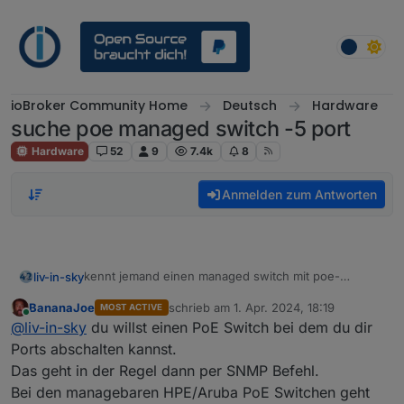
Weiter zum Inhalt
ioBroker Community Home
Deutsch
Hardware
suche poe managed switch -5 port
Hardware
52
9
7.4k
8
Anmelden zum Antworten
kennt jemand einen managed switch mit poe-
liv-in-sky
günstig
- der irgendwie über
iobroker geschalten
BananaJoe
schrieb am
1. Apr. 2024, 18:19
MOST ACTIVE
werden kann - evtl über ssh. die günstigen haben
möchte damit kameras und einen unifi mesh ap
zuletzt editiert von
Online
@
liv-in-sky
du willst einen PoE Switch bei dem du dir
alle eine web gui - aber ich sehe bei den
aus-/einschalten können
beschreibungen keine ssh einträge
in richtung sowas
https://www.amazon.de/TP-Link-
Ports abschalten kannst.
TL-SG105PE-5-Port-Gigabit-Easy-Smart-Switch-
Das geht in der Regel dann per SNMP Befehl.
Ports-Metallgehäuse/dp/B08GDC61NS?source=ps-
Bei den managebaren HPE/Aruba PoE Switchen geht
sl-shoppingads-