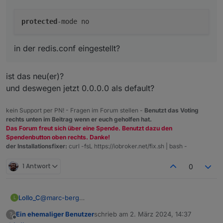
protected
in der redis.conf eingestellt?
ist das neu(er)?
und deswegen jetzt 0.0.0.0 als default?
kein Support per PN! - Fragen im Forum stellen -
Benutzt das Voting
rechts unten im Beitrag wenn er euch geholfen hat.
Das Forum freut sich über eine Spende. Benutzt dazu den
Spendenbutton oben rechts. Danke!
der Installationsfixer:
curl -fsL https://iobroker.net/fix.sh | bash -
1 Antwort
0
Lollo_C
@
marc-berg
L
Ich hatte die redis.config gerade durchgeschaut und
Ein ehemaliger Benutzer
schrieb am
2. März 2024, 14:37
?
nur die o.g. Zeile gefunden.
zuletzt editiert von
Offline