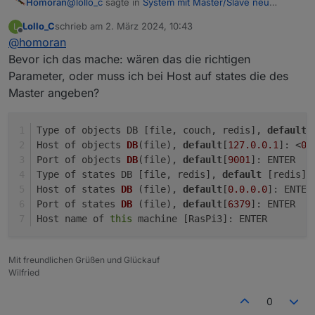
@
lollo_c
sagte in
System mit Master/Slave neu
Homoran
aufsetzen
:
923
M
total
memory
Lollo_C
schrieb am
2. März 2024, 10:43
L
***
NodeJS-Installation
***
zuletzt editiert von
Offline
211
M
used
memory
@
homoran
Am Slave habe ich ja nichts geändert.
283
M
active
memory
Bevor ich das mache: wären das die richtigen
/usr/bin/nodejs
v18.19.1
312
M
inactive
memory
/usr/bin/node
v18.19.1
Parameter, oder muss ich bei Host auf states die des
mach da mal
iob setup custom
und
262
M
free
memory
/usr/bin/npm
10.2
.4
prüfe/korrigiere die Parameter
Master angeben?
79
M
buffer
memory
/usr/bin/npx
10.2
.4
laut Konfiguration im ersten Post hast du jsonl
369
M
swap
cache
eingestellt
/usr/bin/corepack
0.22
.0
99
M
total
swap
Type of objects DB [file, couch, redis], 
default
 
EDIT
3
M
used
swap
SORRY, war Blödsinn
Host of objects 
DB
(file)
, 
default
[
127.0
.0
.1
]: <
0.
96
M
free
swap
Port of objects 
DB
(file)
, 
default
[
9001
]: ENTER
nodejs:
Type of states DB [file, redis], 
default
 [redis]:
Installed:
18.19
.1
-1nodesource1
Raspberry only:
Host of states 
DB
(file)
, 
default
[
0.0
.0
.0
]: ENTER
Candidate:
18.19
.1
-1nodesource1
oom events:
0
Port of states 
DB
(file)
, 
default
[
6379
]: ENTER
Version table:
lifetime oom required:
0
Mbytes
Host name of 
this
 machine [RasPi3]: ENTER
***
18.19
.1
-1nodesource1
1001
total time in oom handler:
0
ms
500
https://deb.nodesource.com/node_18.x
nod
max time spent in oom handler:
0
ms
100
/var/lib/dpkg/status
Mit freundlichen Grüßen und Glückauf
18.19
.0
+dfsg-6~deb12u1
500
Wilfried
***
FAILED
SERVICES
***
500
http://deb.debian.org/debian-security
bo
18.19
.0
-1nodesource1
1001
0
0
loaded
units
listed.
Pass
--all
to
see
loaded
but
500
https://deb.nodesource.com/node_18.x
nod