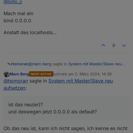
@
lollo_c
Mach mal ein
bind 0.0.0.0
Anstatt des localhosts…
0
@
marc-berg
sagte in
System mit Master/Slave neu
Homoran
aufsetzen
:
Marc Berg
schrieb am
2. März 2024, 14:39
MOST ACTIVE
zuletzt editiert von
Offline
Hast du
@
homoran
sagte in
System mit Master/Slave neu
aufsetzen
:
ist das neu(er)?
und deswegen jetzt 0.0.0.0 als default?
in der redis.conf eingestellt?
ist das neu(er)?
und deswegen jetzt 0.0.0.0 als default?
Ob das neu ist, kann ich nicht sagen, ich kenne es nicht