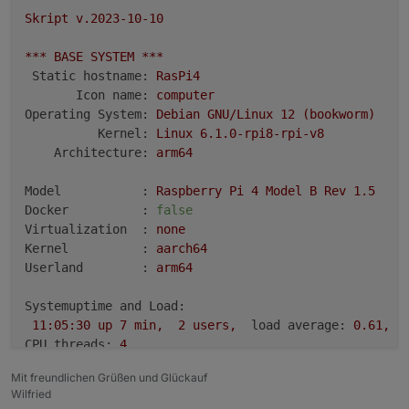
nichts geändert hat, wird die redis.conf nicht
Skript
v.2023-10-10
verwendet.
***
BASE
SYSTEM
***
Static hostname:
RasPi4
Icon name:
computer
Operating System:
Debian
GNU/Linux
12
(bookworm)
Kernel:
Linux
6.1
.0
-rpi8-rpi-v8
Architecture:
arm64
Model           :
Raspberry
Pi
4
Model
B
Rev
1.5
Docker          :
false
Virtualization  :
none
Kernel          :
aarch64
Userland        :
arm64
Systemuptime and Load:
11
:05:30
up
7
min,
2
users,
load average:
0.61
,
1
CPU threads:
4
Mit freundlichen Grüßen und Glückauf
Wilfried
***
RASPBERRY
THROTTLING
***