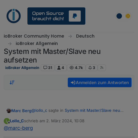
Weiter zum Inhalt
ioBroker Community Home
Deutsch
ioBroker Allgemein
System mit Master/Slave neu
aufsetzen
ioBroker Allgemein
31
4
4.7k
3
Anmelden zum Antworten
@
lollo_c
sagte in
System mit Master/Slave neu
Marc Berg
aufsetzen
:
Lollo_C
schrieb am
2. März 2024, 10:08
L
zuletzt editiert von
Offline
@
marc-berg
Zeile auskommentiert, neu gestartet und keine
Veränderung.
Dann zeig jetzt nochmal das iob diag. Wenn sich da