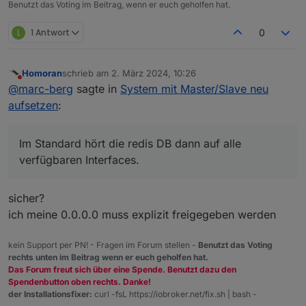
X-Server:
false
Benutzt das Voting im Beitrag, wenn er euch geholfen hat.
Desktop:
L
1 Antwort
0
Terminal:
tty
Boot Target:
multi-user.target
Homoran
schrieb am
2. März 2024, 10:26
***
MEMORY
***
zuletzt editiert von
Nicht stören
@
marc-berg
sagte in
System mit Master/Slave neu
total
used
free
sh
aufsetzen
:
Mem:
4.
0G
2.
1G
882M
Swap:
104M
0B
104M
Total:
4.
1G
2.
1G
987M
Im Standard hört die redis DB dann auf alle
verfügbaren Interfaces.
3792 
M
total
memory
2029 
M
used
memory
2558 
M
active
memory
sicher?
256
M
inactive
memory
ich meine 0.0.0.0 muss explizit freigegeben werden
842
M
free
memory
71
M
buffer
memory
kein Support per PN! - Fragen im Forum stellen -
Benutzt das Voting
924
M
swap
cache
rechts unten im Beitrag wenn er euch geholfen hat.
99
M
total
swap
Das Forum freut sich über eine Spende. Benutzt dazu den
0
M
used
swap
Spendenbutton oben rechts. Danke!
99
M
free
swap
der Installationsfixer:
curl -fsL https://iobroker.net/fix.sh | bash -