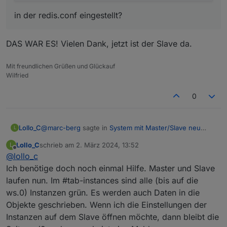
tcp6
0
0
:::8082
:::*
in der redis.conf eingestellt?
tcp6
0
0
:::8081
:::*
tcp6
0
0
:::1882
:::*
tcp6
0
0
:::6379
:::*
DAS WAR ES! Vielen Dank, jetzt ist der Slave da.
tcp6
0
0
:::22
:::*
tcp6
0
0
:::3000
:::*
Mit freundlichen Grüßen und Glückauf
udp
0
0
0.0
.0
.0
:5353
0.0
.0
.0
:
Wilfried
udp
0
0
0.0
.0
.0
:44362
0.0
.0
.0
:
udp6
0
0
:::5353
:::*
0
udp6
0
0
fe80::5635:5d6e:3e1:546
:::*
udp6
0
0
:::37488
:::*
@
marc-berg
sagte in
System mit Master/Slave neu
Lollo_C
L
aufsetzen
:
***
Log
File
-
Last
25
Lines
***
Lollo_C
schrieb am
2. März 2024, 13:52
L
zuletzt editiert von
Offline
@
lollo_c
Hast du
2024-03-02 11:06:22.563  - warn:
shelly.0
(1216)
 [
au
Ich benötige doch noch einmal Hilfe. Master und Slave
2024-03-02 11:06:22.883  - info:
javascript.0
(984)
DAS WAR ES! Vielen Dank, jetzt ist der Slave da.
laufen nun. Im #tab-instances sind alle (bis auf die
2024-03-02 11:06:23.695  - warn:
shelly.0
(1216)
 [
au
2024-03-02 11:06:23.746  - warn:
shelly.0
(1216)
 [
au
ws.0) Instanzen grün. Es werden auch Daten in die
in der redis.conf eingestellt?
2024-03-02 11:06:23.752  - warn:
shelly.0
(1216)
 [
au
Objekte geschrieben. Wenn ich die Einstellungen der
2024-03-02 11:06:26.761  - warn:
host.RasPi4
"system
Instanzen auf dem Slave öffnen möchte, dann bleibt die
2024-03-02 11:06:26.913  - warn:
host.RasPi4
"system