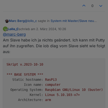
Raspberry only:
0
oom events:
0
lifetime oom required:
0
Mbytes
total time in oom handler:
0
ms
@
lollo_c
sagte in
System mit Master/Slave neu
Marc Berg
max time spent in oom handler:
0
ms
aufsetzen
:
Lollo_C
schrieb am
2. März 2024, 10:26
L
zuletzt editiert von
Offline
@
marc-berg
Das sieht jetzt eigentlich gut aus. Habe erstmal
Am Slave habe ich ja nichts geändert. Ich kann mit Putty
***
FAILED
SERVICES
***
keine Idee, was da noch schief sein könnte. Die IP
auf ihn zugreifen. Die iob diag vom Slave sieht wie folgt
auf dem Slave passt ganz sicher?
UNIT
LOAD
ACTIVE
SUB
DESCRIPTION
aus:
0
loaded
units
listed.
Skript
v.2023-10-10
***
FILESYSTEM
***
Filesystem
Type
Size
Used
Avail
Use%
Mount
***
BASE
SYSTEM
***
udev
devtmpfs
1.
6G
0
1.
6G
0
%
/dev
Static hostname:
RasPi3
tmpfs
tmpfs
380M
1.
2M
379M
1
%
/run
Icon name:
computer
/dev/sda2
ext4
29G
5.
4G
22G
20
%
/
Operating System:
Raspbian
GNU/Linux
10
(buster)
tmpfs
tmpfs
1.
9G
0
1.
9G
0
%
/dev/
Kernel:
Linux
5.10
.103
-v7+
tmpfs
tmpfs
5.
0M
16K
5.
0M
1
%
/run/
Architecture:
arm
/dev/sda1
vfat
510M
61M
450M
12
%
/boot
tmpfs
tmpfs
380M
0
380M
0
%
/run/