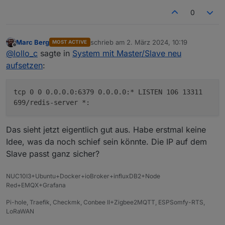
Current issues:
0
No
throttling
issues
detected.
Previously detected issues:
Marc Berg
schrieb am
2. März 2024, 10:19
MOST ACTIVE
zuletzt editiert von
No
throttling
issues
detected.
Offline
@
lollo_c
sagte in
System mit Master/Slave neu
aufsetzen
:
***
Time
and
Time
Zones
***
Local time:
Sat
2024-03-02 11:05:30 
C
Universal time:
Sat
2024-03-02 10:05:30 
U
tcp 0 0 0.0.0.0:6379 0.0.0.0:* LISTEN 106 13311
RTC time:
n/a
699/redis-server *:
Time zone:
Europe/Berlin
(CET,
+0100
System clock synchronized:
yes
Das sieht jetzt eigentlich gut aus. Habe erstmal keine
NTP service:
active
Idee, was da noch schief sein könnte. Die IP auf dem
RTC in local TZ:
no
Slave passt ganz sicher?
***
User
and
Groups
***
pi
NUC10I3+Ubuntu+Docker+ioBroker+influxDB2+Node
Red+EMQX+Grafana
/home/pi
pi
adm
dialout
cdrom
sudo
audio
video
plugdev
games
Pi-hole, Traefik, Checkmk, Conbee II+Zigbee2MQTT, ESPSomfy-RTS,
LoRaWAN
***
X-Server-Setup
***