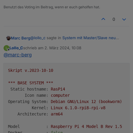
Benutzt das Voting im Beitrag, wenn er euch geholfen hat.
0
@
lollo_c
sagte in
System mit Master/Slave neu
Marc Berg
aufsetzen
:
Lollo_C
schrieb am
2. März 2024, 10:08
L
zuletzt editiert von
Offline
@
marc-berg
Zeile auskommentiert, neu gestartet und keine
Veränderung.
Dann zeig jetzt nochmal das iob diag. Wenn sich da
nichts geändert hat, wird die redis.conf nicht
Skript
v.2023-10-10
verwendet.
***
BASE
SYSTEM
***
Static hostname:
RasPi4
Icon name:
computer
Operating System:
Debian
GNU/Linux
12
(bookworm)
Kernel:
Linux
6.1
.0
-rpi8-rpi-v8
Architecture:
arm64
Model           :
Raspberry
Pi
4
Model
B
Rev
1.5
Docker          :
false