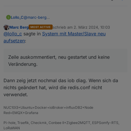
Lollo_C
@
marc-berg
L
Zeile auskommentiert, neu gestartet und keine
Marc Berg
schrieb am
2. März 2024, 10:03
MOST ACTIVE
Veränderung.
zuletzt editiert von
Offline
@
lollo_c
sagte in
System mit Master/Slave neu
aufsetzen
:
Zeile auskommentiert, neu gestartet und keine
Veränderung.
Dann zeig jetzt nochmal das iob diag. Wenn sich da
nichts geändert hat, wird die redis.conf nicht
verwendet.
NUC10I3+Ubuntu+Docker+ioBroker+influxDB2+Node
Red+EMQX+Grafana
Pi-hole, Traefik, Checkmk, Conbee II+Zigbee2MQTT, ESPSomfy-RTS,
LoRaWAN