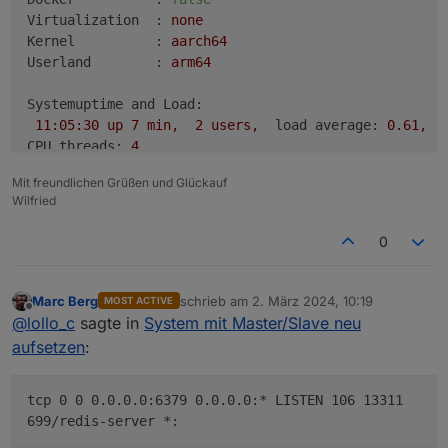
Virtualization  :
none
Kernel          :
aarch64
Userland        :
arm64
Systemuptime and Load:
11
:05:30
up
7
min,
2
users,
load average:
0.61
,
1
CPU threads:
4
Mit freundlichen Grüßen und Glückauf
Wilfried
***
RASPBERRY
THROTTLING
***
Current issues:
0
No
throttling
issues
detected.
Previously detected issues:
Marc Berg
schrieb am
2. März 2024, 10:19
MOST ACTIVE
zuletzt editiert von
No
throttling
issues
detected.
Offline
@
lollo_c
sagte in
System mit Master/Slave neu
aufsetzen
:
***
Time
and
Time
Zones
***
Local time:
Sat
2024-03-02 11:05:30 
C
Universal time:
Sat
2024-03-02 10:05:30 
U
tcp 0 0 0.0.0.0:6379 0.0.0.0:* LISTEN 106 13311
RTC time:
n/a
699/redis-server *:
Time zone:
Europe/Berlin
(CET,
+0100