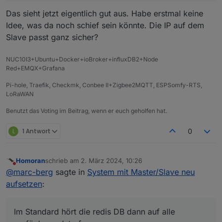
System clock synchronized:
yes
Das sieht jetzt eigentlich gut aus. Habe erstmal keine
NTP service:
active
Idee, was da noch schief sein könnte. Die IP auf dem
RTC in local TZ:
no
Slave passt ganz sicher?
***
User
and
Groups
***
pi
NUC10I3+Ubuntu+Docker+ioBroker+influxDB2+Node
Red+EMQX+Grafana
/home/pi
pi
adm
dialout
cdrom
sudo
audio
video
plugdev
games
Pi-hole, Traefik, Checkmk, Conbee II+Zigbee2MQTT, ESPSomfy-RTS,
LoRaWAN
***
X-Server-Setup
***
X-Server:
false
Benutzt das Voting im Beitrag, wenn er euch geholfen hat.
Desktop:
L
1 Antwort
0
Terminal:
tty
Boot Target:
multi-user.target
Homoran
schrieb am
2. März 2024, 10:26
***
MEMORY
***
zuletzt editiert von
Nicht stören
@
marc-berg
sagte in
System mit Master/Slave neu
total
used
free
sh
aufsetzen
:
Mem:
4.
0G
2.
1G
882M
Swap:
104M
0B
104M
Total:
4.
1G
2.
1G
987M
Im Standard hört die redis DB dann auf alle