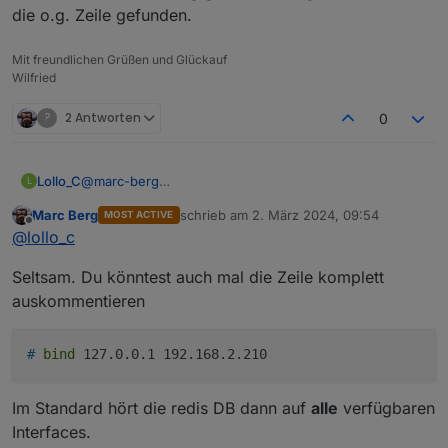
die o.g. Zeile gefunden.
Mit freundlichen Grüßen und Glückauf
Wilfried
?
2 Antworten
0
Lollo_C
@
marc-berg
L
Ich hatte die redis.config gerade durchgeschaut und
Marc Berg
schrieb am
2. März 2024, 09:54
MOST ACTIVE
nur die o.g. Zeile gefunden.
zuletzt editiert von
Offline
@
lollo_c
Seltsam. Du könntest auch mal die Zeile komplett
auskommentieren
#
bind
127.0.0.1 192.168.2.210
Im Standard hört die redis DB dann auf
alle
verfügbaren
Interfaces.