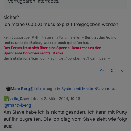
verfügbaren Interfaces.
3792 
M
total
memory
2029 
M
used
memory
2558 
M
active
memory
sicher?
256
M
inactive
memory
ich meine 0.0.0.0 muss explizit freigegeben werden
842
M
free
memory
71
M
buffer
memory
kein Support per PN! - Fragen im Forum stellen -
Benutzt das Voting
924
M
swap
cache
rechts unten im Beitrag wenn er euch geholfen hat.
99
M
total
swap
Das Forum freut sich über eine Spende. Benutzt dazu den
0
M
used
swap
Spendenbutton oben rechts. Danke!
99
M
free
swap
der Installationsfixer:
curl -fsL https://iobroker.net/fix.sh | bash -
Raspberry only:
0
oom events:
0
lifetime oom required:
0
Mbytes
total time in oom handler:
0
ms
@
lollo_c
sagte in
System mit Master/Slave neu
Marc Berg
max time spent in oom handler:
0
ms
aufsetzen
:
Lollo_C
schrieb am
2. März 2024, 10:26
L
zuletzt editiert von
Offline
@
marc-berg
Das sieht jetzt eigentlich gut aus. Habe erstmal
Am Slave habe ich ja nichts geändert. Ich kann mit Putty
***
FAILED
SERVICES
***
keine Idee, was da noch schief sein könnte. Die IP
auf ihn zugreifen. Die iob diag vom Slave sieht wie folgt
auf dem Slave passt ganz sicher?
UNIT
LOAD
ACTIVE
SUB
DESCRIPTION
aus:
0
loaded
units
listed.