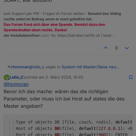
SORRY, war Blödsinn
***
X-Server-Setup
***
The five largest files in iobroker-data are:
X-Server:
false
35M
/opt/iobroker/iobroker-data/files/devices.ad
Desktop:
kein Support per PN! - Fragen im Forum stellen -
Benutzt das Voting
22M
/opt/iobroker/iobroker-data/files/web.admin/
rechts unten im Beitrag wenn er euch geholfen hat.
Terminal:
tty
22M
/opt/iobroker/iobroker-data/files/modbus.adm
Das Forum freut sich über eine Spende. Benutzt dazu den
Boot Target:
graphical.target
20M
/opt/iobroker/iobroker-data/objects.jsonl
Spendenbutton oben rechts. Danke!
8.
9M
/opt/iobroker/iobroker-data/files/scenes.adm
der Installationsfixer:
curl -fsL https://iobroker.net/fix.sh | bash -
***
MEMORY
***
total
used
free
sha
USB-Devices by-id:
0
Mem:
923M
211M
262M
USB-Sticks
-
Avoid
direct
links
to
/dev/*
in
your
a
Swap:
99M
3.
0M
96M
Total:
1.
0G
214M
359M
/dev/serial/by-id/usb-ITead_Sonoff_Zigbee_3.0_USB_Do
@
lollo_c
sagte in
System mit Master/Slave neu
Homoran
aufsetzen
:
923
M
total
memory
Lollo_C
schrieb am
2. März 2024, 10:43
L
***
NodeJS-Installation
***
zuletzt editiert von
Offline
211
M
used
memory
@
homoran
Am Slave habe ich ja nichts geändert.
283
M
active
memory
Bevor ich das mache: wären das die richtigen
/usr/bin/nodejs
v18.19.1
312
M
inactive
memory
/usr/bin/node
v18.19.1
Parameter, oder muss ich bei Host auf states die des
mach da mal
iob setup custom
und
262
M
free
memory
/usr/bin/npm
10.2
.4
prüfe/korrigiere die Parameter
Master angeben?
79
M
buffer
memory
/usr/bin/npx
10.2
.4
laut Konfiguration im ersten Post hast du jsonl
369
M
swap
cache
eingestellt
/usr/bin/corepack
0.22
.0
99
M
total
swap
Type of objects DB [file, couch, redis], 
default
 
EDIT
3
M
used
swap
SORRY, war Blödsinn
Host of objects 
DB
(file)
, 
default
[
127.0
.0
.1
]: <
0.
96
M
free
swap
Port of objects 
DB
(file)
, 
default
[
9001
]: ENTER
nodejs: