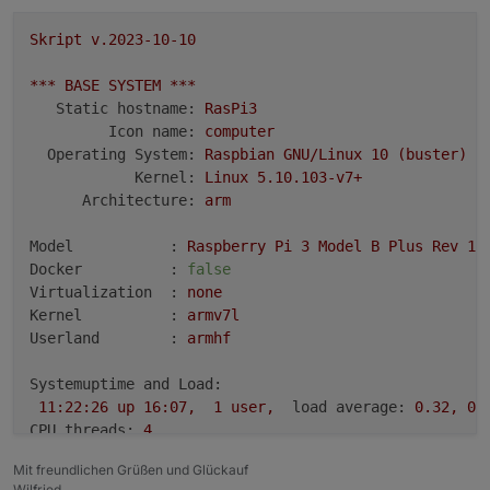
Skript
v.2023-10-10
***
FILESYSTEM
***
Filesystem
Type
Size
Used
Avail
Use%
Mount
***
BASE
SYSTEM
***
udev
devtmpfs
1.
6G
0
1.
6G
0
%
/dev
Static hostname:
RasPi3
tmpfs
tmpfs
380M
1.
2M
379M
1
%
/run
Icon name:
computer
/dev/sda2
ext4
29G
5.
4G
22G
20
%
/
Operating System:
Raspbian
GNU/Linux
10
(buster)
tmpfs
tmpfs
1.
9G
0
1.
9G
0
%
/dev/
Kernel:
Linux
5.10
.103
-v7+
tmpfs
tmpfs
5.
0M
16K
5.
0M
1
%
/run/
Architecture:
arm
/dev/sda1
vfat
510M
61M
450M
12
%
/boot
tmpfs
tmpfs
380M
0
380M
0
%
/run/
Model           :
Raspberry
Pi
3
Model
B
Plus
Rev
1.
Docker          :
false
Messages concerning ext4 filesystem in dmesg:
Virtualization  :
none
[
Sat
Mar
2
10
:58:12
2024
] 
Kernel command line:
cohe
Kernel          :
armv7l
[
Sat
Mar
2
10
:58:14
2024
] 
EXT4-fs
(sda2):
mounted f
Userland        :
armhf
[
Sat
Mar
2
10
:58:15
2024
] 
EXT4-fs
(sda2):
re-mounte
Systemuptime and Load:
Show
mounted
filesystems
\(real
ones
only\):
11
:22:26
up
16
:07,
1
user,
load average:
0.32
,
0.
TARGET
SOURCE
FSTYPE
OPTIONS
CPU threads:
4
/
/dev/sda2
ext4
rw,noatime
`-/boot/firmware
/dev/sda1
vfat
rw,relatime,fmask=
Mit freundlichen Grüßen und Glückauf
Wilfried