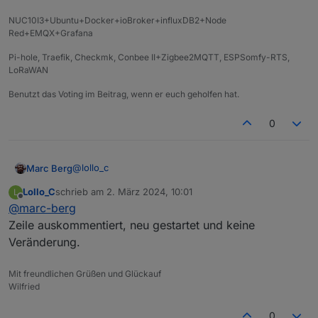
NUC10I3+Ubuntu+Docker+ioBroker+influxDB2+Node
Red+EMQX+Grafana
Pi-hole, Traefik, Checkmk, Conbee II+Zigbee2MQTT, ESPSomfy-RTS,
LoRaWAN
Benutzt das Voting im Beitrag, wenn er euch geholfen hat.
0
@
lollo_c
Marc Berg
Lollo_C
schrieb am
2. März 2024, 10:01
L
Seltsam. Du könntest auch mal die Zeile komplett
zuletzt editiert von
Offline
@
marc-berg
auskommentieren
Zeile auskommentiert, neu gestartet und keine
Veränderung.
Im Standard hört die redis DB dann auf
alle
verfügbaren Interfaces.
Mit freundlichen Grüßen und Glückauf
Wilfried
0