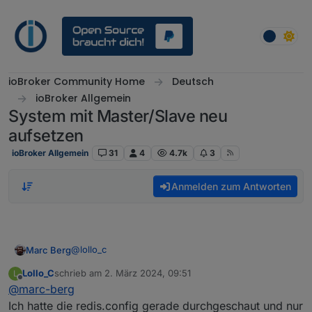
Weiter zum Inhalt
ioBroker Community Home
Deutsch
ioBroker Allgemein
System mit Master/Slave neu
aufsetzen
ioBroker Allgemein
31
4
4.7k
3
Anmelden zum Antworten
@
lollo_c
Marc Berg
Lollo_C
schrieb am
2. März 2024, 09:51
L
Schau mal in der redis.conf, ob es ggf. eine zweite
zuletzt editiert von
Offline
@
marc-berg
Zeile mit "bind" gibt, die diese Einstellungen
überschreibt.
Ich hatte die redis.config gerade durchgeschaut und nur