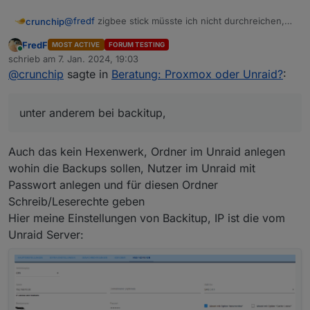
@
fredf
zigbee stick müsste ich nicht durchreichen,
crunchip
läuft extern per Lan
FredF
MOST ACTIVE
FORUM TESTING
hab ja schon mal versucht iobroker als docker zu
zu guter letzt hab ich noch ein Problem mit meinem
Online
schrieb am
7. Jan. 2024, 19:03
installieren, allerdings sind dann noch ein paar
Bluetooth, bekomm den nimmer zum laufen wenn ich
zuletzt editiert von
@
crunchip
sagte in
Beratung: Proxmox oder Unraid?
:
Einstellungen zu tätigen, unter anderem bei backitup,
das backup einspiele, lauf in das selbe Problem wie
dann müsste ich noch die Wetterstation zum laufen
HIER
bekommen, siehe
und dann müsst ich schauen ob ich generell
unter anderem bei backitup,
https://github.com/SBorg2014/WLAN-
bluetooth im docker zum laufen bekomm
Wetterstation/wiki/Installation---Docker
, noch kein
Plan wie
Auch das kein Hexenwerk, Ordner im Unraid anlegen
und noch diverse andere Kleinigkeiten
wohin die Backups sollen, Nutzer im Unraid mit
Passwort anlegen und für diesen Ordner
Schreib/Leserechte geben
Hier meine Einstellungen von Backitup, IP ist die vom
Unraid Server: