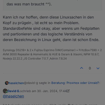
^^.
ausprobieren.
das was man braucht ^^).
Man lernt es so schnell zu verwalten.... (zumindest
das was man braucht ^^).
Kann ich nur hoffen, denn diese Linuxsachen in den
Kopf zu prügeln , ist echt so mein Problem.
Standardbefehle sind okay, aber wenns um Festplatten
und partionieren und das logische Verständnis von
deren Bezeichnung in Linux geht, dann ist schon Ende.
Synology DS218+ & 2 x Fujitsu Esprimo (VM/Container) + FritzBox7590 + 2
AVM 3000 Repeater & Homematic & HUE & Osram & Xiaomi, NPM 10.9.7,
Nodejs 22.22.2 ,JS Controller 7.0.7 ,Admin 7.8.24
0
@david-g sagte in
Beratung: Proxmox oder Unraid?
:
haselchen
David G.
schrieb am
30. Jan. 2024, 17:44
zuletzt editiert von David G.
Online
Man lernt es so schnell zu verwalten....
@
haselchen
(zumindest das was man braucht ^^).
Kann ich nur hoffen, denn diese Linuxsachen in