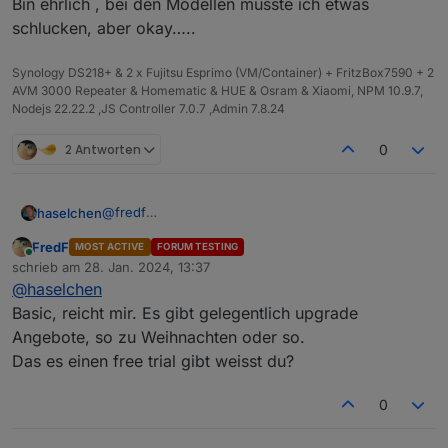
Bin ehrlich , bei den Modellen musste ich etwas
https://github.com/simatec/ioBroker.backitup/wiki/i
schlucken, aber okay…..
oBroker.backitup-Wiki-Deutsch
siehe docker
Unterstützung
Synology DS218+ & 2 x Fujitsu Esprimo (VM/Container) + FritzBox7590 + 2
AVM 3000 Repeater & Homematic & HUE & Osram & Xiaomi, NPM 10.9.7,
Nodejs 22.22.2 ,JS Controller 7.0.7 ,Admin 7.8.24
2 Antworten
0
@
fredf
haselchen
@
crunchip
FredF
MOST ACTIVE
FORUM TESTING
Hab mir einfach zum Basteln und mehr lernen einen
Online
schrieb am
28. Jan. 2024, 13:37
Desktop PC ersteigert (Fujitsu Esprimo).
zuletzt editiert von
@
haselchen
Ich schaue seit Tagen Videos von OS , die man nun
benutzen könnte.
Basic, reicht mir. Es gibt gelegentlich upgrade
Bei Unraid bin ich länger hängengeblieben.
Angebote, so zu Weihnachten oder so.
Welche Lizenz habt ihr gekauft?
Das es einen free trial gibt weisst du?
Bin ehrlich , bei den Modellen musste ich etwas
schlucken, aber okay…..
0