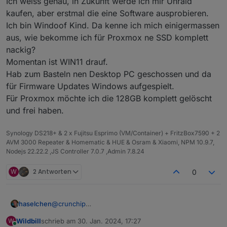
Ich weiss genau, in Zukunft werde ich mir Unraid
kaufen, aber erstmal die eine Software ausprobieren.
Ich bin Windoof Kind. Da kenne ich mich einigermassen
aus, wie bekomme ich für Proxmox ne SSD komplett
nackig?
Momentan ist WIN11 drauf.
Hab zum Basteln nen Desktop PC geschossen und da
für Firmware Updates Windows aufgespielt.
Für Proxmox möchte ich die 128GB komplett gelöscht
und frei haben.
Synology DS218+ & 2 x Fujitsu Esprimo (VM/Container) + FritzBox7590 + 2
AVM 3000 Repeater & Homematic & HUE & Osram & Xiaomi, NPM 10.9.7,
Nodejs 22.22.2 ,JS Controller 7.0.7 ,Admin 7.8.24
W
2 Antworten
0
@
crunchip
haselchen
@
FredF
Wildbill
schrieb am
30. Jan. 2024, 17:27
W
Ich versuche erstmal mit Proxmox warm zu werden.
zuletzt editiert von