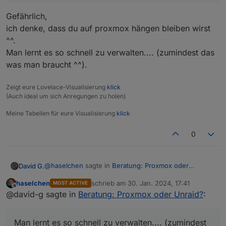
da für Firmware Updates Windows aufgespielt.
Für Proxmox möchte ich die 128GB komplett
Gefährlich,
gelöscht und frei haben.
ich denke, dass du auf proxmox hängen bleiben wirst
^^.
Man lernt es so schnell zu verwalten.... (zumindest das
was man braucht ^^).
Zeigt eure Lovelace-Visualisierung
klick
(Auch ideal um sich Anregungen zu holen)
Meine Tabellen für eure Visualisierung
klick
0
@
haselchen
sagte in
Beratung: Proxmox oder
David G.
Unraid?
:
haselchen
schrieb am
30. Jan. 2024, 17:41
MOST ACTIVE
zuletzt editiert von
Offline
Ich versuche erstmal mit Proxmox warm zu
@david-g sagte in
Beratung: Proxmox oder Unraid?
:
werden.
Gefährlich,
Ich weiss genau, in Zukunft werde ich mir Unraid
ich denke, dass du auf proxmox hängen bleiben wirst
Man lernt es so schnell zu verwalten.... (zumindest
kaufen, aber erstmal die eine Software