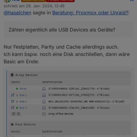
Ja, hab die ganze Nacht gelesen und Videos
Online
schrieb am
28. Jan. 2024, 13:46
geguckt :)
zuletzt editiert von
@
haselchen
sagte in
Beratung: Proxmox oder Unraid?
:
Hab schon Quadrat Augen
Ca.54€ ist schon nen Brett fürs Rumdatteln.
Zählen eigentlich alle USB Devices als Geräte?
Quasi ne USB Maus und Keyboard?
Zählen eigentlich alle USB Devices als Geräte?
Nur Festplatten, Parity und Cache allerdings auch.
Ich kann bspw. noch eine Disk anschließen, dann wäre
Basic am Ende: