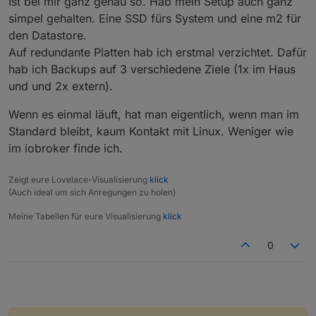
Ist bei mir ganz genau so. Hab mein Setup auch ganz
den Kopf zu prügeln , ist echt so mein Problem.
simpel gehalten. Eine SSD fürs System und eine m2 für
Standardbefehle sind okay, aber wenns um
den Datastore.
Festplatten und partionieren und das logische
Verständnis von deren Bezeichnung in Linux geht,
Auf redundante Platten hab ich erstmal verzichtet. Dafür
dann ist schon Ende.
hab ich Backups auf 3 verschiedene Ziele (1x im Haus
und und 2x extern).
Wenn es einmal läuft, hat man eigentlich, wenn man im
Standard bleibt, kaum Kontakt mit Linux. Weniger wie
im iobroker finde ich.
Zeigt eure Lovelace-Visualisierung
klick
(Auch ideal um sich Anregungen zu holen)
Meine Tabellen für eure Visualisierung
klick
0