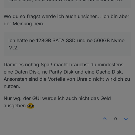
Mich reizt die Oberfläche und die ganzen Infos in
der GUI :)
Wo du so fragst werde ich auch unsicher... ich bin aber
Mich schreckt allerdings der Preis ab.
Und Proxmox kostenlos angeboten wird und hier
der Meinung nein.
Gerade weil wir hier ja auch die Diskussion haben.
auch ne enorme Nutzerzahl hat.
Ich hätte ne 128GB SATA SSD und ne 500GB Nvme
M.2.
Damit es richtig Spaß macht brauchst du mindestens
eine Daten Disk, ne Parity Disk und eine Cache Disk.
Ansonsten sind die Vorteile von Unraid nicht wirklich zu
nutzen.
Nur wg. der GUI würde ich auch nicht das Geld
ausgeben
0