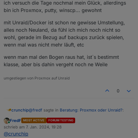
ich versuch die Tage nochmal mein Glück, allerdings
bin ich Proxmox, putty, winscp... gewohnt
mit Unraid/Docker ist schon ne gewisse Umstellung,
alles noch Neuland, da fühl ich mich noch nicht so
wohl, gerade im Bezug auf backups zurück spielen,
wenn mal was nicht mehr läuft, etc
wenn man mal den Bogen raus hat, ist`s bestimmt
klasse, aber bis dahin vergeht noch ne Weile
umgestiegen von Proxmox auf Unraid
0
@
fredf
sagte in
Beratung: Proxmox oder Unraid?
:
crunchip
FredF
MOST ACTIVE
FORUM TESTING
Online
Auch das kein Hexenwerk, Ordner im Unraid
schrieb am
7. Jan. 2024, 19:28
zuletzt editiert von
anlegen
@
crunchip
und