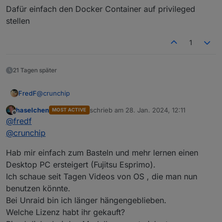
Dafür einfach den Docker Container auf privileged
stellen
1
21 Tagen später
@
crunchip
FredF
haselchen
schrieb am
28. Jan. 2024, 12:11
MOST ACTIVE
So ist das. Ich lerne auch immer noch dazu...
zuletzt editiert von
Offline
@
fredf
Mir fällt gerade noch ein weiterer Grund für meinen
@
crunchip
Umstieg von Proxmox ein:
Das einloggen in jeden LXC und aktualisieren über sudo
@
crunchip
sagte in
Beratung: Proxmox oder Unraid?
:
Hab mir einfach zum Basteln und mehr lernen einen
xxx bei jedem update fand ich ziemlich lästig
Desktop PC ersteigert (Fujitsu Esprimo).
Ich schaue seit Tagen Videos von OS , die man nun
@
fredf
sagte in Beratung: Proxmox oder Unraid?:
benutzen könnte.
Dafür einfach den Docker Container auf privileged
Auch das kein Hexenwerk, Ordner im Unraid
Bei Unraid bin ich länger hängengeblieben.
stellen
anlegen
Welche Lizenz habt ihr gekauft?
und