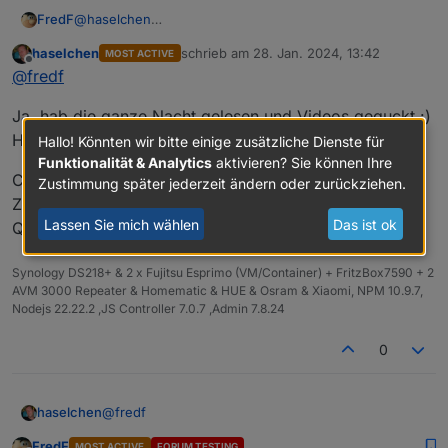
FredF
@
haselchen
Basic, reicht mir. Es gibt gelegentlich upgrade Angebote,
haselchen
schrieb am
28. Jan. 2024, 13:42
MOST ACTIVE
so zu Weihnachten oder so.
zuletzt editiert von
Offline
@
fredf
Das es einen free trial gibt weisst du?
Ja, hab die ganze Nacht gelesen und Videos geguckt :)
Hab schon Quadrat Augen
Hallo! Könnten wir bitte einige zusätzliche Dienste für
Funktionalität & Analytics
aktivieren? Sie können Ihre
Ca.54€ ist schon nen Brett fürs Rumdatteln.
Zustimmung später jederzeit ändern oder zurückziehen.
Zählen eigentlich alle USB Devices als Geräte?
Lassen Sie mich wählen
Das ist ok
Quasi ne USB Maus und Keyboard?
Synology DS218+ & 2 x Fujitsu Esprimo (VM/Container) + FritzBox7590 + 2
AVM 3000 Repeater & Homematic & HUE & Osram & Xiaomi, NPM 10.9.7,
Nodejs 22.22.2 ,JS Controller 7.0.7 ,Admin 7.8.24
0
@
fredf
haselchen
FredF
MOST ACTIVE
FORUM TESTING