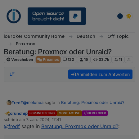
Weiter zum Inhalt
ioBroker Community Home
Deutsch
Off Topic
Proxmox
Beratung: Proxmox oder Unraid?
Verschoben
Proxmox
122
15
33.7k
11
Anmelden zum Antworten
@
melonea
sagte in
Beratung: Proxmox oder Unraid?
:
FredF
crunchip
FORUM TESTING
MOST ACTIVE
DEVELOPER
Offline
Damit wäre ich vorsichtig, sollten Container auf den
schrieb am
7. Jan. 2024, 17:41
zuletzt editiert von
Platten laufen hast du schnell viele unnötige
@
fredf
sagte in
Beratung: Proxmox oder Unraid?
:
Naja, man kann ja die Platten zuordnen.
Start/Stop Zyklen.
Bei mir sind alle Container auf Disk 3, Disk 1 und 2 sind