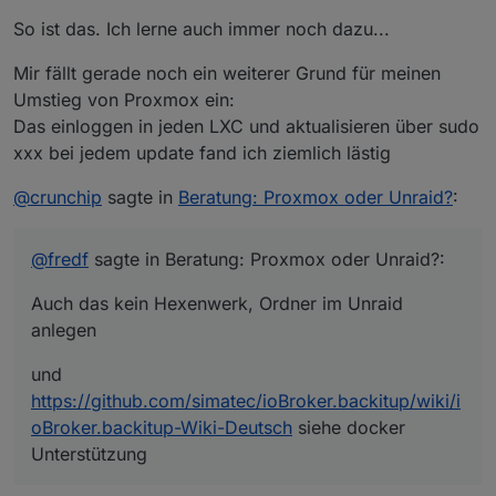
https://github.com/simatec/ioBroker.backitup/wiki/ioB
So ist das. Ich lerne auch immer noch dazu...
roker.backitup-Wiki-Deutsch
siehe docker
@
fredf
sagte in
Beratung: Proxmox oder Unraid?
:
Unterstützung
Mir fällt gerade noch ein weiterer Grund für meinen
Umstieg von Proxmox ein:
auf einem Raspi bzw. Slave
Das einloggen in jeden LXC und aktualisieren über sudo
xxx bei jedem update fand ich ziemlich lästig
möchte ich nicht nutzen
@
crunchip
sagte in
Beratung: Proxmox oder Unraid?
:
ich versuch die Tage nochmal mein Glück, allerdings
bin ich Proxmox, putty, winscp... gewohnt
mit Unraid/Docker ist schon ne gewisse Umstellung,
@
fredf
sagte in Beratung: Proxmox oder Unraid?:
alles noch Neuland, da fühl ich mich noch nicht so
wohl, gerade im Bezug auf backups zurück spielen,
wenn man mal den Bogen raus hat, ist`s bestimmt
Auch das kein Hexenwerk, Ordner im Unraid
wenn mal was nicht mehr läuft, etc
klasse, aber bis dahin vergeht noch ne Weile
anlegen
und
https://github.com/simatec/ioBroker.backitup/wiki/i
oBroker.backitup-Wiki-Deutsch
siehe docker
Unterstützung