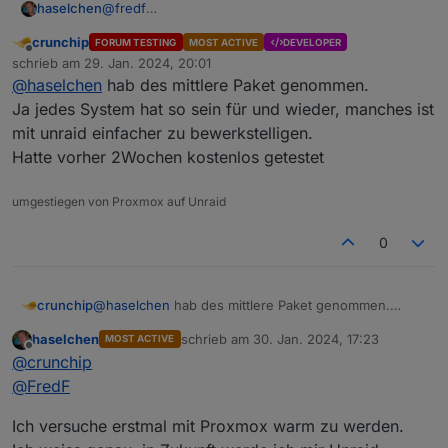
@
fredf
haselchen
@
crunchip
crunchip
FORUM TESTING
MOST ACTIVE
DEVELOPER
Hab mir einfach zum Basteln und mehr lernen einen
Offline
schrieb am
29. Jan. 2024, 20:01
Desktop PC ersteigert (Fujitsu Esprimo).
zuletzt editiert von
@
haselchen
hab des mittlere Paket genommen.
Ich schaue seit Tagen Videos von OS , die man nun
benutzen könnte.
Ja jedes System hat so sein für und wieder, manches ist
Bei Unraid bin ich länger hängengeblieben.
mit unraid einfacher zu bewerkstelligen.
Welche Lizenz habt ihr gekauft?
Hatte vorher 2Wochen kostenlos getestet
Bin ehrlich , bei den Modellen musste ich etwas
schlucken, aber okay…..
umgestiegen von Proxmox auf Unraid
0
crunchip
@
haselchen
hab des mittlere Paket genommen.
Ja jedes System hat so sein für und wieder, manches
haselchen
schrieb am
30. Jan. 2024, 17:23
MOST ACTIVE
ist mit unraid einfacher zu bewerkstelligen.
zuletzt editiert von
Offline
@
crunchip
Hatte vorher 2Wochen kostenlos getestet
@
FredF
Ich versuche erstmal mit Proxmox warm zu werden.