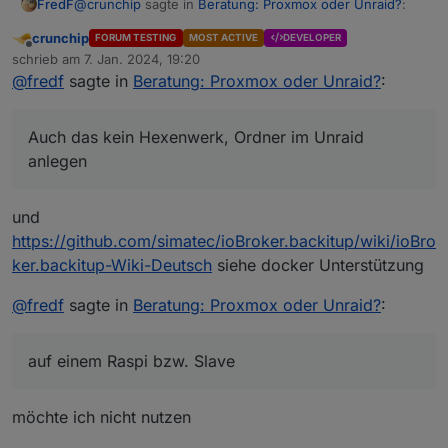
@
crunchip
sagte in
Beratung: Proxmox oder Unraid?
:
FredF
crunchip
FORUM TESTING
MOST ACTIVE
DEVELOPER
Offline
unter anderem bei backitup,
schrieb am
7. Jan. 2024, 19:20
zuletzt editiert von
@
fredf
sagte in
Beratung: Proxmox oder Unraid?
:
Auch das kein Hexenwerk, Ordner im Unraid anlegen
wohin die Backups sollen, Nutzer im Unraid mit
Auch das kein Hexenwerk, Ordner im Unraid
Passwort anlegen und für diesen Ordner
anlegen
ein Problem mit meinem Bluetooth
Schreib/Leserechte geben
Hier meine Einstellungen von Backitup, IP ist die vom
Unraid Server:
und
Auch hierfür nutze ich einen Raspi Slave
https://github.com/simatec/ioBroker.backitup/wiki/ioBro
ker.backitup-Wiki-Deutsch
siehe docker Unterstützung
dann müsste ich noch die Wetterstation zum laufen
bekomme
@
fredf
sagte in
Beratung: Proxmox oder Unraid?
:
Nutze ich nicht, aber könnte doch auch auf einem Raspi
bzw. Slave laufen
auf einem Raspi bzw. Slave
möchte ich nicht nutzen