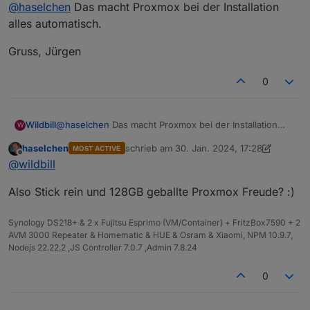
Online
@
haselchen
Das macht Proxmox bei der Installation
Ich weiss genau, in Zukunft werde ich mir Unraid
kaufen, aber erstmal die eine Software
alles automatisch.
ausprobieren.
Ich bin Windoof Kind. Da kenne ich mich
Gruss, Jürgen
einigermassen aus, wie bekomme ich für Proxmox
ne SSD komplett nackig?
0
Momentan ist WIN11 drauf.
Hab zum Basteln nen Desktop PC geschossen und
da für Firmware Updates Windows aufgespielt.
@
haselchen
Das macht Proxmox bei der Installation
Wildbill
Für Proxmox möchte ich die 128GB komplett
W
alles automatisch.
gelöscht und frei haben.
haselchen
schrieb am
30. Jan. 2024, 17:28
MOST ACTIVE
Gruss, Jürgen
zuletzt editiert von haselchen
Offline
@
wildbill
Also Stick rein und 128GB geballte Proxmox Freude? :)
Synology DS218+ & 2 x Fujitsu Esprimo (VM/Container) + FritzBox7590 + 2
AVM 3000 Repeater & Homematic & HUE & Osram & Xiaomi, NPM 10.9.7,
Nodejs 22.22.2 ,JS Controller 7.0.7 ,Admin 7.8.24
0