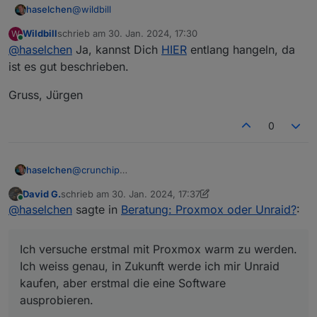
@
wildbill
haselchen
Wildbill
schrieb am
30. Jan. 2024, 17:30
W
Also Stick rein und 128GB geballte Proxmox
zuletzt editiert von
Online
@
haselchen
Ja, kannst Dich
HIER
entlang hangeln, da
Freude? :)
ist es gut beschrieben.
Gruss, Jürgen
0
@
crunchip
haselchen
@
FredF
David G.
schrieb am
30. Jan. 2024, 17:37
Ich versuche erstmal mit Proxmox warm zu werden.
zuletzt editiert von David G.
Online
@
haselchen
sagte in
Beratung: Proxmox oder Unraid?
:
Ich weiss genau, in Zukunft werde ich mir Unraid
kaufen, aber erstmal die eine Software
ausprobieren.
Ich versuche erstmal mit Proxmox warm zu werden.
Ich bin Windoof Kind. Da kenne ich mich
einigermassen aus, wie bekomme ich für Proxmox
Ich weiss genau, in Zukunft werde ich mir Unraid
ne SSD komplett nackig?
kaufen, aber erstmal die eine Software
Momentan ist WIN11 drauf.
ausprobieren.
Hab zum Basteln nen Desktop PC geschossen und