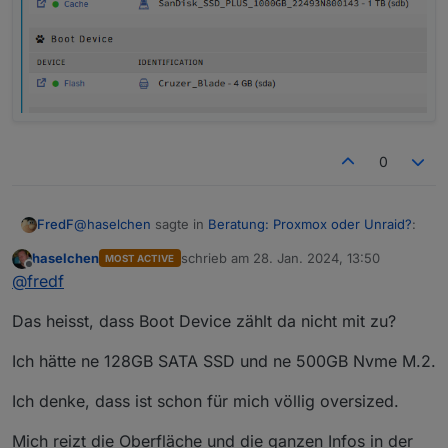
0
@
haselchen
sagte in
Beratung: Proxmox oder Unraid?
:
FredF
haselchen
schrieb am
28. Jan. 2024, 13:50
MOST ACTIVE
zuletzt editiert von
Offline
Zählen eigentlich alle USB Devices als Geräte?
@
fredf
Das heisst, dass Boot Device zählt da nicht mit zu?
Nur Festplatten, Parity und Cache allerdings auch.
Ich kann bspw. noch eine Disk anschließen, dann wäre
Ich hätte ne 128GB SATA SSD und ne 500GB Nvme M.2.
Basic am Ende:
Ich denke, dass ist schon für mich völlig oversized.
Mich reizt die Oberfläche und die ganzen Infos in der