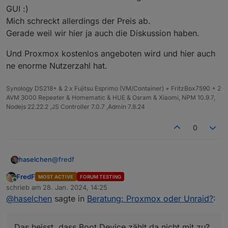
GUI :)
Mich schreckt allerdings der Preis ab.
Gerade weil wir hier ja auch die Diskussion haben.
Und Proxmox kostenlos angeboten wird und hier auch
ne enorme Nutzerzahl hat.
Synology DS218+ & 2 x Fujitsu Esprimo (VM/Container) + FritzBox7590 + 2
AVM 3000 Repeater & Homematic & HUE & Osram & Xiaomi, NPM 10.9.7,
Nodejs 22.22.2 ,JS Controller 7.0.7 ,Admin 7.8.24
0
@
fredf
haselchen
FredF
MOST ACTIVE
FORUM TESTING
Das heisst, dass Boot Device zählt da nicht mit zu?
Online
schrieb am
28. Jan. 2024, 14:25
zuletzt editiert von
@
haselchen
sagte in
Beratung: Proxmox oder Unraid?
:
Ich hätte ne 128GB SATA SSD und ne 500GB Nvme
M.2.
Ich denke, dass ist schon für mich völlig oversized.
Das heisst, dass Boot Device zählt da nicht mit zu?