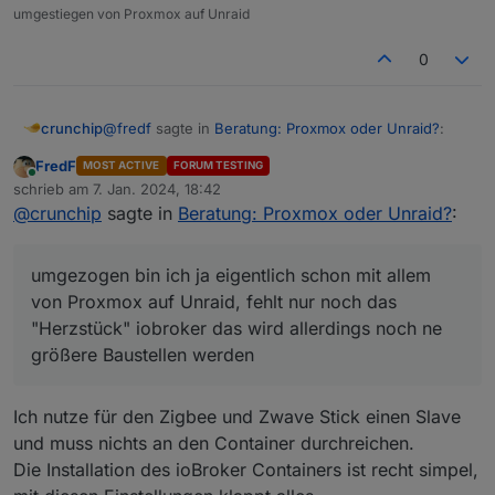
umgestiegen von Proxmox auf Unraid
0
@
fredf
sagte in
Beratung: Proxmox oder Unraid?
:
crunchip
FredF
MOST ACTIVE
FORUM TESTING
Online
Naja, man kann ja die Platten zuordnen.
schrieb am
7. Jan. 2024, 18:42
zuletzt editiert von
@
crunchip
sagte in
Beratung: Proxmox oder Unraid?
:
kann man,
allerdings bin ich bei mir am suchen warum jede
umgezogen bin ich ja eigentlich schon mit allem
Stunde die Platten wieder starten, spindown 15min,
@
fredf
sagte in
Beratung: Proxmox oder Unraid?
:
von Proxmox auf Unraid, fehlt nur noch das
manchmal bleiben sie auch mehrere Stunden down
"Herzstück" iobroker das wird allerdings noch ne
Und Backup gibt es natürlich auch
größere Baustellen werden
da bin ich noch am tüfteln wie ich da am besten
Ich nutze für den Zigbee und Zwave Stick einen Slave
backups mache, aktuell hab ich das backup user
und muss nichts an den Container durchreichen.
script laufen,
@
fredf
sagte in
Beratung: Proxmox oder Unraid?
:
backup/restore appdata, sowie easy backup hab ich
Die Installation des ioBroker Containers ist recht simpel,
zwar mal benutzt aber irgendwie noch nicht