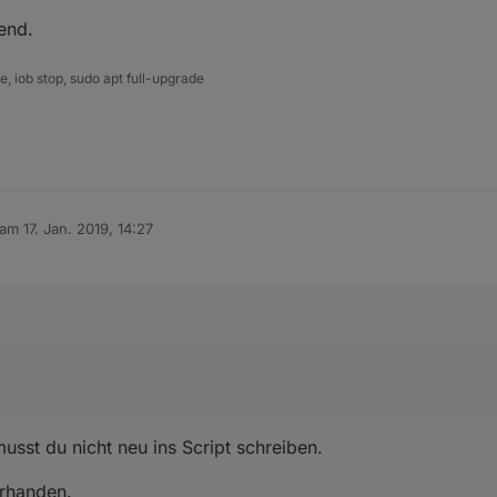
end.
 iob stop, sudo apt full-upgrade
 am
17. Jan. 2019, 14:27
editiert von
musst du nicht neu ins Script schreiben.
orhanden.