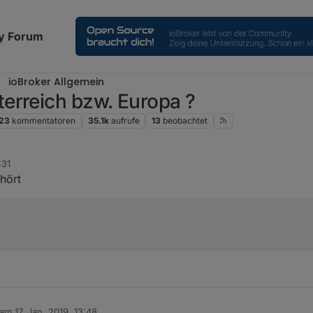
y Forum
ioBroker Allgemein
erreich bzw. Europa ?
23
kommentatoren
35.1k
aufrufe
13
beobachtet
:31
ehört
 am
17. Jan. 2019, 13:48