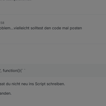
3:58
oblem…vielleicht solltest den code mal posten
 function(){` `
sst du nicht neu ins Script schreiben.
handen.