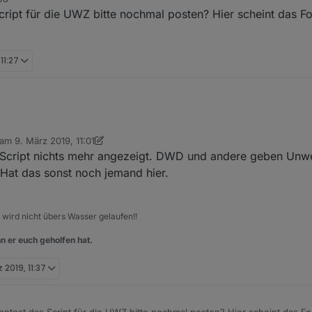
re('request');" schedule/("*/*",/function()
cript für die UWZ bitte nochmal posten? Hier scheint das 
ethod:/"get",/timeout:/10000,/followredirect:/true,/maxr
/body)/(response.statuscode="=" 200)/processdata(body);/
h;></n;>
d end sind lesbar.
11:27
States = true; [/code]
assen wieder ein
States = false; [/code]
euanlegen der Datenpunkte für begin und end zu erzwingen, da sich ja
 am
9. März 2019, 11:01
editiert von Nashra
3. Sept. 2019, 12:06
Z-Script nichts mehr angezeigt. DWD und andere geben Unw
. Hat das sonst noch jemand hier.
, wird nicht übers Wasser gelaufen!!
n er euch geholfen hat.
 2019, 11:37