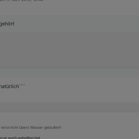
editiert von
 gehört
atürlich````
, wird nicht übers Wasser gelaufen!!
n er euch geholfen hat.