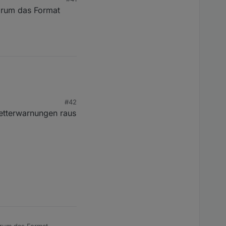
Forum das Format
edirects:/},/fu
<e="">
 der Typ geändert
#42
etterwarnungen raus