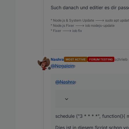
Such danach und editier es dir pass
° Node.js & System Update ---> sudo apt update,
° Node.js Fixer ---> iob nodejs-update
° Fixer ---> iob fix
Nashra
schrieb
MOST ACTIVE
FORUM TESTING
zuletzt 
@
Negalein
:
Offline
@
Nashra
:
schedule ("3 * * * *", function(){ 
Dies ist in diesem Script schon v