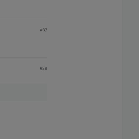
#37
#38