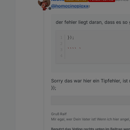
zuletzt 
@
homecineplexx
:
Offline
der fehler liegt daran, dass es so
});
``
``
`  
Sorry das war hier ein Tipfehler, ist n
});
Gruß Ralf
Mir egal, wer Dein Vater ist! Wenn ich hier angel
Benutzt das Voting rechts unten im Beitrag wen