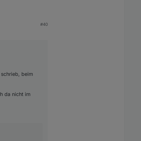
#40
beim DWD ist das gut
 im Netz eine Doku
 schrieb, beim
true; var
eintragen! !
h da nicht im
",warncellid);
es,