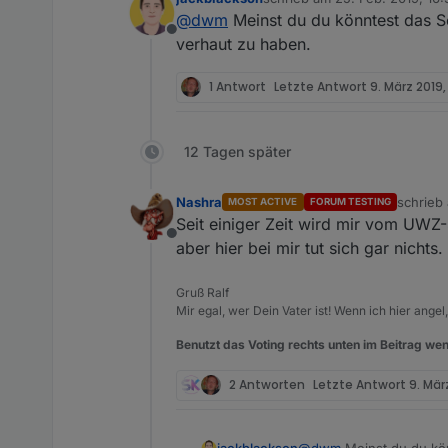
rnings);/request="requi
zuletzt editiert von
@
dwm
Meinst du du könntest das S
{/request({/uri:/url,/m
Offline
nction(error,/response,
verhaut zu haben.
</thedata.results.lengt
! ... object drin und begin un
1 Antwort
Letzte Antwort
9. März 2019, 
! Bitte aus der Zeile
~~[code]~~var forceInit
nach dem ersten Mal laufenl
12 Tagen später
~~[code]~~var forceInit
! machen - dient dazu, das N
hat.
Nashra
schrieb
MOST ACTIVE
FORUM TESTING
zuletzt 
! CU
Seit einiger Zeit wird mir vom UW
! Werner[/i][/i][/i][/i][/i][/i][/i]
Offline
aber hier bei mir tut sich gar nichts
Gruß Ralf
Mir egal, wer Dein Vater ist! Wenn ich hier angel
Benutzt das Voting rechts unten im Beitrag wen
2 Antworten
Letzte Antwort
9. März
jackblackson
@
dwm
Meinst du du könntest das Script für die UWZ bitte nochmal posten? Hier scheint das Forum das Format