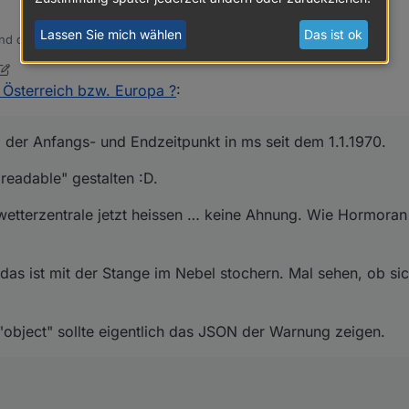
Lassen Sie mich wählen
Das ist ok
nd der Anfangs- und Endzeitpunkt in ms seit dem 1.1.1970.
 readable" gestalten :D.
Österreich bzw. Europa ?
:
Unwetterzentrale jetzt heissen … keine Ahnung. Wie Hormoran schrieb, 
 der Anfangs- und Endzeitpunkt in ms seit dem 1.1.1970.
er das ist mit der Stange im Nebel stochern. Mal sehen, ob sich da nicht
eadable" gestalten :D.
as "object" sollte eigentlich das JSON der Warnung zeigen.
wetterzentrale jetzt heissen … keine Ahnung. Wie Hormoran
ript.0"; var ChannelId = "UWZ"; ! var forceInitStates = 
r warncellid = 'UWZDE92540'; // HIER DIE EIGENE AREA ID 
 das ist mit der Stange im Nebel stochern. Mal sehen, ob sic
========================================= var
pro.meteogroup.com/AlertsPro/AlertsProPollService.php?
age=de&areaID=XXXAREAXXX'; ! url=url.replace("XXXAREAXXX
s "object" sollte eigentlich das JSON der Warnung zeigen.
i=0; i<n;
nelid+".warning."+i+".name","",forceinitstates,
testate(channelid+".warning."+i+".text","",forceinitstat
nelid+".warning."+i+".shorttext","",forceinitstates,
nelid+".warning."+i+".longtext","",forceinitstates,