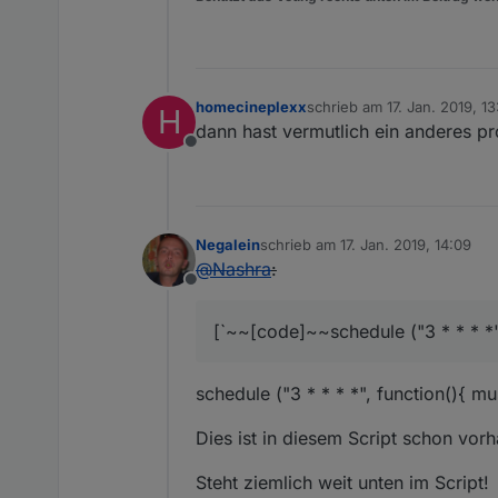
homecineplexx
schrieb am
17. Jan. 2019, 1
H
zuletzt editiert von
dann hast vermutlich ein anderes pr
Offline
Negalein
schrieb am
17. Jan. 2019, 14:09
zuletzt editiert von
@
Nashra
:
Offline
[`~~[code]~~schedule ("3 * * * *",
schedule ("3 * * * *", function(){ mu
Dies ist in diesem Script schon vor
Steht ziemlich weit unten im Script!