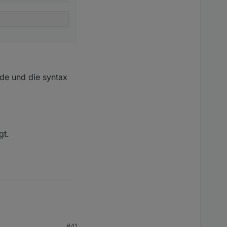
s,
matDate(new"
nde und die syntax
"
e(data);"
ings.sort(funct
i="0;"
gt.
text",warnings[
xt);/setstate(c
annelid+".warni
rnings[i].sever
(channelid+".wa
etstate(channel
ate(channelid+"
estates(numofwa
#41