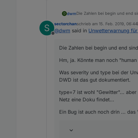
Die Zahlen bei begin und end si
dwm
D
sectorchan
schrieb am
15. Feb. 2019, 06:44
S
Hm, ja. Könnte man noch "human
zuletzt editiert von sectorchan
@
dwm
said in
Unwetterwarnung für 
Offline
Was severity und type bei der 
dokumentiert.
Die Zahlen bei begin und end sind
type=7 ist wohl "Gewitter"... ab
findet...
Hm, ja. Könnte man noch "human r
Ein Bug ist auch noch drin ... d
Was severity und type bei der Un
! ```
DWD ist das gut dokumentiert.
var AdapterId = "javasc
numOfWarnings = 3; ! va
type=7 ist wohl "Gewitter"... aber
//=====================
Netz eine Doku findet...
url='http://feed.alerts
method=getWarning&langu
Ein Bug ist auch noch drin ... da
! function createStates(n){ for (var 
i++)/{/createstate(chan
{type:/'string'});/crea
{type:/createstate(chan
{type:/createstate(chan