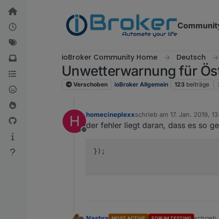
Weiter zum Inhalt
Communit
ioBroker Community Home
Deutsch
Unwetterwarnung für Öst
Verschoben
ioBroker Allgemein
123
beiträge
homecineplexx
schrieb am
17. Jan. 2019, 13
H
zuletzt editiert von
der fehler liegt daran, dass es so g
Offline
});

Nashra
schrieb
MOST ACTIVE
FORUM TESTING