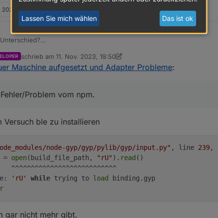
. 2023, 19:50
Lassen Sie mich wählen
Das ist ok
 Unterschied?
 log als Fehler/Problem vom npm.
schrieb am
11. Nov. 2023, 19:50
ELOPER
pm v9
zuletzt editiert von crunchip
11. Nov. 2023, 20:53
uer Maschine aufgesetzt und Adapter Probleme
:
pm9
der korrigieren
ls Fehler/Problem vom npm.
Versuch ble zu installieren
ode_modules/node-gyp/gyp/pylib/gyp/input.py"
, line 
239
, 
 = 
open
(build_file_path, 
"rU"
).
read
()

   ^^^^^^^^^^^^^^^^^^^^^^^^^^^

e: 
'rU'
while
 trying to 
load
 binding.gyp

r
 gar nicht mehr gibt.