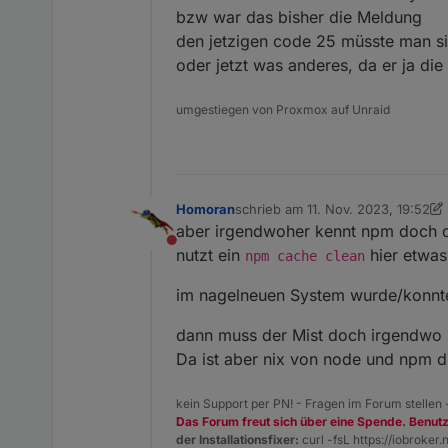
bzw war das bisher die Meldung
den jetzigen code 25 müsste man si
oder jetzt was anderes, da er ja di
umgestiegen von Proxmox auf Unraid
Homoran
schrieb am
11. Nov. 2023, 19:52
zuletzt editiert von Homoran
11. N
aber irgendwoher kennt npm doch d
Nicht stören
nutzt ein
hier etwas
npm cache clean
im nagelneuen System wurde/konnte 
dann muss der Mist doch irgendwo 
Da ist aber nix von node und npm dr
kein Support per PN! - Fragen im Forum stellen
Das Forum freut sich über eine Spende. Benut
der Installationsfixer:
curl -fsL https://iobroker.n