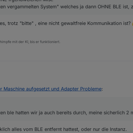
ten vergammelten System" welches ja dann OHNE BLE ist, z
es, trotz "bitte" , eine nicht gewaltfreie Kommunikation ist?
impfe mit der KI, bis er funktioniert.
llierten ble hatten wir ja auch bereits durch, meine sicherlich 2 mal.
ov. 2023, 20:19
er Maschine aufgesetzt und Adapter Probleme
:
ten ble hatten wir ja auch bereits durch, meine sicherlich 2 
klich alles vom BLE entfernt hattest, oder nur die Instanz.