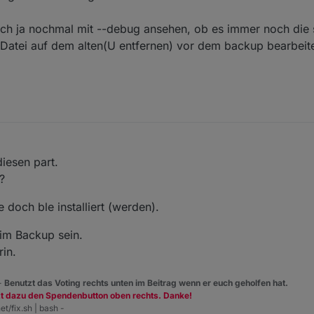
ch ja nochmal mit --debug ansehen, ob es immer noch die 
e Datei auf dem alten(U entfernen) vor dem backup bearbeite
ov. 2023, 20:54
iesen part.
?
doch ble installiert (werden).
im Backup sein.
in.
 -
Benutzt das Voting rechts unten im Beitrag wenn er euch geholfen hat.
zt dazu den Spendenbutton oben rechts. Danke!
et/fix.sh | bash -