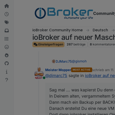
Weiter zum Inhalt
Communit
ioBroker Community Home
Deutsch
ioBroker auf neuer Masc
Einsteigerfragen
267
beiträge
8
kommentatore
@
gismoh
DJMarc75
Meister Mopper
schrieb am
11
MOST ACTIVE
Sag mal ... was kapierst Du
zuletzt editie
@
djmarc75
sagte in
ioBroker auf n
Online
In Deinem alten, vergamme
Sag mal ... was kapierst Du denn e
Dann mach ein Backup pe
In Deinem alten, vergammeltem S
Danach erstellst Du eine 
Dann mach ein Backup per BACK
Dort dann iobroker install
Danach erstellst Du eine neue VM
DANN bitte das BackitUp v
Dort dann iobroker installieren 