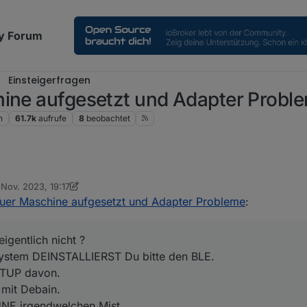
y Forum
Einsteigerfragen
hine aufgesetzt und Adapter Probl
n
61.7k
aufrufe
8
beobachtet
. Nov. 2023, 19:17
 denn eigentlich nicht ?
rt von Meister Mopper
11. Nov. 2023, 20:19
euer Maschine aufgesetzt und Adapter Probleme
:
ltem System DEINSTALLIERST Du bitte den BLE.
igentlich nicht ?
r BACKITUP davon.
ystem DEINSTALLIERST Du bitte den BLE.
neue VM mit Debain.
ITUP davon.
ieren OHNE irgendwelchen Mist.
 mit Debain.
om "alten vergammelten System" welches ja dann OHNE BLE ist, zurück
OHNE irgendwelchen Mist.