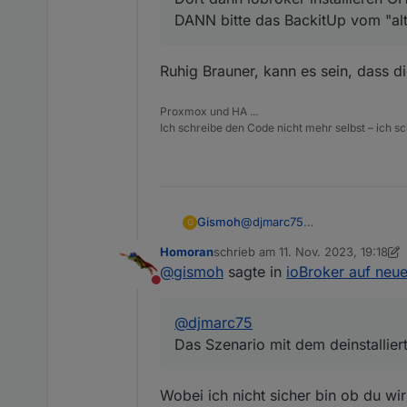
DANN bitte das BackitUp vom "al
Ruhig Brauner, kann es sein, dass di
Proxmox und HA ...
Ich schreibe den Code nicht mehr selbst – ich sch
Gismoh
@
djmarc75
G
Das Sze­na­rio mit dem deinsta
Homoran
schrieb am
11. Nov. 2023, 19:18
zuletzt editiert von Homoran
11. N
@
gismoh
sagte in
ioBroker auf neu
Nicht stören
@
djmarc75
Das Sze­na­rio mit dem deinstallier
Wobei ich nicht sicher bin ob du wir