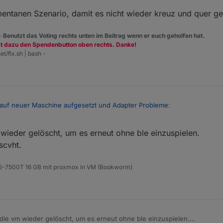
ntanen Szenario, damit es nicht wieder kreuz und quer ge
 -
Benutzt das Voting rechts unten im Beitrag wenn er euch geholfen hat.
zt dazu den Spendenbutton oben rechts. Danke!
et/fix.sh | bash -
 auf neuer Maschine aufgesetzt und Adapter Probleme
:
 2023, 20:20
wieder gelöscht, um es erneut ohne ble einzuspielen.
nstallierten ble hatten wir ja auch bereits durch, meine sicherlich 2 mal.
scvht.
b du wirklich alles vom BLE entfernt hattest, oder nur die Instanz.
 i5-7500T 16 GB mit proxmox in VM (Bookworm)
dem momentanen Szenario, damit es nicht wieder kreuz und quer geht.
die vm wieder gelöscht, um es erneut ohne ble einzuspielen.