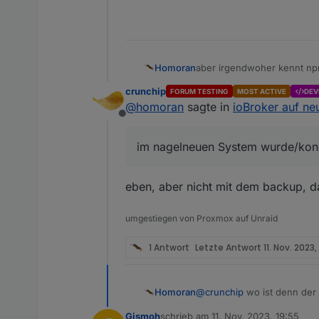
aber irgendwoher kennt np
Homoran
nutzt ein
npm cache clea
crunchip
FORUM TESTING
MOST ACTIVE
DEV
im nagelneuen System wurde
@
homoran
sagte in
ioBroker auf ne
Offline
dann muss der Mist doch i
Da ist aber nix von node un
im nagelneuen System wurde/konnt
eben, aber nicht mit dem backup, da
umgestiegen von Proxmox auf Unraid
1 Antwort
Letzte Antwort
11. Nov. 2023,
@
crunchip
wo ist denn der
Homoran
ich verstehe den Fehler im
Gismoh
schrieb am
11. Nov. 2023, 19:55