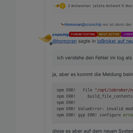
G
2 Antworten
Letzte Antwort
11. Nov
@
crunchip
wo ist denn der
Homoran
ich verstehe den Fehler im
crunchip
FORUM TESTING
MOST ACTIVE
DEV
Alt: arm v7 mit node v18, n
@
homoran
sagte in
ioBroker auf ne
Neu: amd64(??) node18, n
Offline
@
Gismoh
bitte bestätigen o
ich verstehe den Fehler im log a
ja, aber es kommt die Meldung beim 
npm ERR!   File 
"/opt/iobroker/n
npm ERR!     build_file_contents
npm ERR!                        
npm ERR! ValueError: invalid mod
npm ERR! gyp ERR! configure 
erro
diese es aber auf dem neuen System