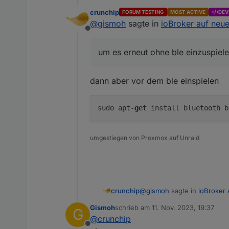
Edit, hatte Instanz und Adapt
crunchip
FORUM TESTING
MOST ACTIVE
DEV
@
gismoh
sagte in
ioBroker auf neu
Offline
um es erneut ohne ble einzuspiel
dann aber vor dem ble einspielen
sudo apt-
get
umgestiegen von Proxmox auf Unraid
@
gismoh
sagte in
ioBroker
crunchip
Gismoh
schrieb am
11. Nov. 2023, 19:37
G
zuletzt editiert von
@
crunchip
um es erneut ohne ble ei