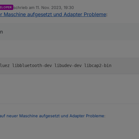
er gelöscvht.
schrieb am
11. Nov. 2023, 19:30
ELOPER
zuletzt editiert von
er Maschine aufgesetzt und Adapter Probleme
:
en
 auf neuer Maschine aufgesetzt und Adapter Probleme
:
nzuspielen