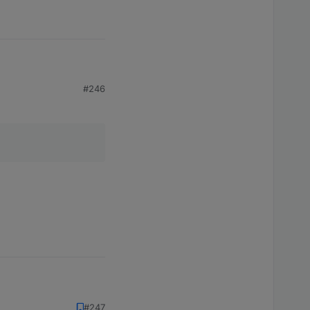
#246
#247