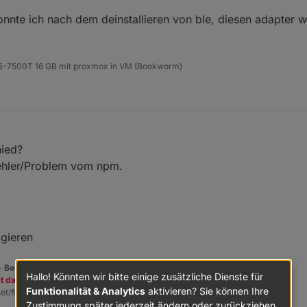
nnte ich nach dem deinstallieren von ble, diesen adapter 
pielen
 i5-7500T 16 GB mit proxmox in VM (Bookworm)
hied?
 Fehler/Problem vom npm.
igieren
 -
Benutzt das Voting rechts unten im Beitrag wenn er euch geholfen hat.
Hallo! Könnten wir bitte einige zusätzliche Dienste für
zt dazu den Spendenbutton oben rechts. Danke!
Funktionalität & Analytics
aktivieren? Sie können Ihre
et/fix.sh | bash -
Zustimmung später jederzeit ändern oder zurückziehen.