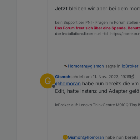
Jetzt
bleiben wir aber bei dem mome
kein Support per PN! - Fragen im Forum stellen
Das Forum freut sich über eine Spende. Benut
der Installationsfixer:
curl -fsL https://iobroker.n
@
gismoh
sagte in
ioBroker
Homoran
Gismoh
schrieb am
11. Nov. 2023, 19:19
G
zuletzt editiert von Gismoh
11. Nov.
@
homoran
habe nun bereits die vm 
@
djmarc75
Offline
Das Sze­na­rio mit dem dei
Edit, hatte Instanz und Adapter gelö
Wobei ich nicht sicher bin o
ioBroker auf: Lenovo ThinkCentre M910Q Tiny
Jetzt
bleiben wir aber bei 
Gismoh
@
homoran
habe nun bereits 
G