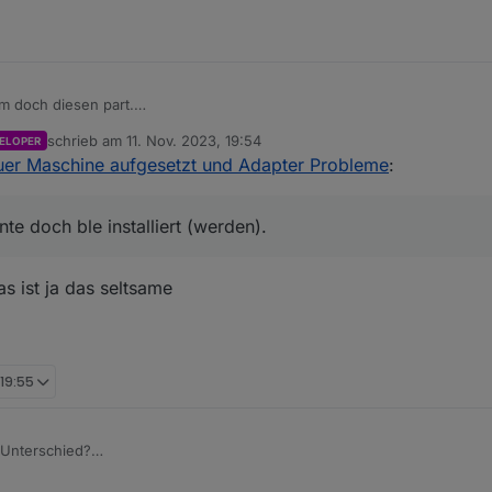
m doch diesen part.
n
hier etwas?
schrieb am
11. Nov. 2023, 19:54
ELOPER
/konnte doch ble installiert (werden).
zuletzt editiert von
uer Maschine aufgesetzt und Adapter Probleme
:
rgendwo im Backup sein.
d npm drin.
e doch ble installiert (werden).
s ist ja das seltsame
 19:55
 Unterschied?
 log als Fehler/Problem vom npm.