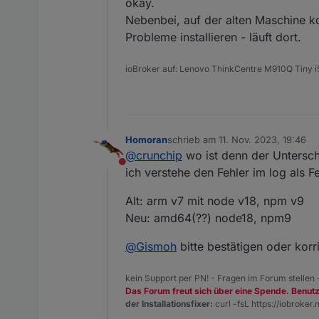
Offline
okay.
Nebenbei, auf der alten Maschine ko
dann aber vor dem ble eins
Probleme installieren - läuft dort.
ioBroker auf: Lenovo ThinkCentre M910Q Tiny
Homoran
schrieb am
11. Nov. 2023, 19:46
zuletzt editiert von
@
crunchip
wo ist denn der Untersc
Nicht stören
ich verstehe den Fehler im log als
Alt: arm v7 mit node v18, npm v9
Neu: amd64(??) node18, npm9
@
Gismoh
bitte bestätigen oder korr
kein Support per PN! - Fragen im Forum stellen
Das Forum freut sich über eine Spende. Benut
der Installationsfixer:
curl -fsL https://iobroker.n