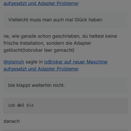
aufgesetzt und Adapter Probleme
:
Vielleicht muss man auch mal Glück haben
ne, wie gerade schon geschrieben, du hattest keine
frische Installation, sondern die Adapter
gelöscht(iobroker leer gemacht)
Vielleicht muss man auch mal Glück haben , habe nun
@
gismoh
sagte in
ioBroker auf neuer Maschine
zwar noch nicht mit gearbeitet, sieht aber auf dem
aufgesetzt und Adapter Probleme
:
ersten Blick für mich ok aus.
ble klappt weiterhin nicht.
iob
del
ble
danach