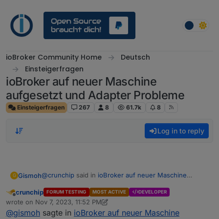
Skip to content
ioBroker Community Home
Deutsch
Einsteigerfragen
ioBroker auf neuer Maschine
aufgesetzt und Adapter Probleme
Einsteigerfragen
267
8
61.7k
8
Log in to reply
@
crunchip
said in
ioBroker auf neuer Maschine
Gismoh
G
aufgesetzt und Adapter Probleme
:
crunchip
FORUM TESTING
MOST ACTIVE
DEVELOPER
Offline
dann wärst du jetzt seit langem der Erste bei dem
wrote on
Nov 7, 2023, 11:52 PM
last edited by crunchip
Nov 8, 2023, 12:53 AM
es so klappt
@
gismoh
sagte in
ioBroker auf neuer Maschine