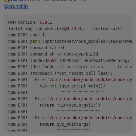
last edited by
Offline
npm ERR!   File "/opt/iobroker/node_modules/n
@
crunchip
npm ERR
!
 A complete log 
of
 this run can be foun
npm ERR!     build_file_contents = open(build_
host.ioBrokerVM Cannot install iobroker.ble
@0
.1
npm ERR!                           ^^^^^^^^^^^
root
@ioBrokerVM
:
~
# 
npm ERR! ValueError: invalid mode: 'rU' while 
NPM version: 
9.8
.1
npm ERR! gyp ERR! configure error 

Installing iobroker.ble@
0.13
.3
... (System call)

npm ERR! gyp ERR! stack Error: `gyp` failed wi
npm ERR! code 
1
npm ERR! gyp ERR! stack     at ChildProcess.o
npm ERR! 
path
 /opt/iobroker/node_modules/@abandonware
npm ERR! gyp ERR! stack     at ChildProcess.em
npm ERR! command failed

npm ERR! gyp ERR! stack     at ChildProcess._
npm ERR! command sh -c node-gyp-build

npm ERR! gyp ERR! System Linux 6.1.0-13-amd64

npm ERR! (node:
3259
) [DEP0150] DeprecationWarning: S
npm ERR! gyp ERR! command "/usr/bin/node" "/o
npm ERR! (Use `node 
--trace-deprecation ...` to show
npm ERR! gyp ERR! cwd /opt/iobroker/node_modul
npm ERR! Traceback (most recent call last):

npm ERR! gyp ERR! node -v v18.18.2

npm ERR! gyp ERR! node-gyp -v v7.1.2

npm ERR!   File 
"/opt/iobroker/node_modules/node-gyp
npm ERR! gyp ERR! not ok

npm ERR!     sys.
exit
(gyp.script_main())

npm ERR!              ^^^^^^^^^^^^^^^^^

npm ERR! A complete log of this run can be fo
npm ERR!   File 
"/opt/iobroker/node_modules/node-gyp
host.ioBrokerVM Cannot install iobroker.ble@0.
npm ERR!     
return
 main(sys.argv[
1
:])

npm ERR!            ^^^^^^^^^^^^^^^^^^

npm ERR!   File 
"/opt/iobroker/node_modules/node-gyp
npm ERR!     
return
 gyp_main(args)

npm ERR!            ^^^^^^^^^^^^^^
