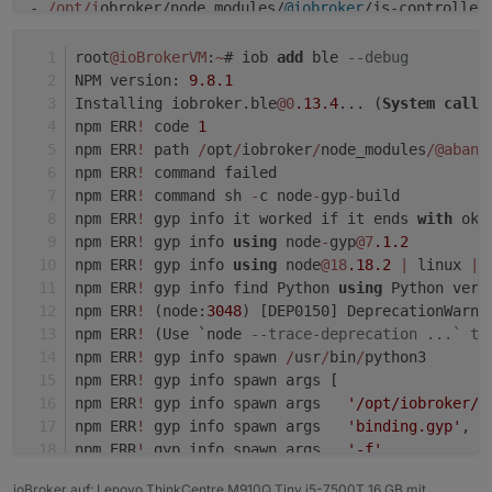
- 
/opt/i
obroker/node_modules/
@iobroker
/js-controller
- 
/opt/i
obroker/node_modules/
@iobroker
/js-controller
- 
/opt/i
obroker/node_modules/iobroker.
js
-controller/
root
@ioBrokerVM
:
~
# iob 
add
 ble 
--debug
You
 might have to 
delete
NPM version: 
9.8
.1
Installing iobroker.ble
@0
.13
.4
... (
System
call
)
npm ERR
!
 code 
1
npm ERR
!
 path 
/
opt
/
iobroker
/
node_modules
/
@aband
npm ERR
!
 command failed
npm ERR
!
 command sh 
-
c node
-
gyp
-
build
npm ERR
!
 gyp info it worked if it ends 
with
 ok
npm ERR
!
 gyp info 
using
 node
-
gyp
@7
.1
.2
npm ERR
!
 gyp info 
using
 node
@18
.18
.2
|
 linux 
|
 
npm ERR
!
 gyp info find Python 
using
 Python vers
npm ERR
!
 (node:
3048
) [DEP0150] DeprecationWarni
npm ERR
!
 (Use `node 
--trace-deprecation ...` to
npm ERR
!
 gyp info spawn 
/
usr
/
bin
/
python3
npm ERR
!
 gyp info spawn args [
npm ERR
!
 gyp info spawn args   
'/opt/iobroker/n
npm ERR
!
 gyp info spawn args   
'binding.gyp'
,
npm ERR
!
 gyp info spawn args   
'-f'
,
npm ERR
!
 gyp info spawn args   
'make'
,
ioBroker auf: Lenovo ThinkCentre M910Q Tiny i5-7500T 16 GB mit