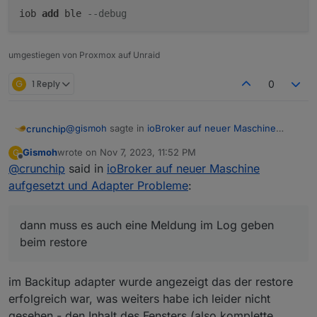
iob
add
ble
--debug
umgestiegen von Proxmox auf Unraid
G
1 Reply
0
@
gismoh
sagte in
ioBroker auf neuer Maschine
crunchip
aufgesetzt und Adapter Probleme
:
Gismoh
wrote on
Nov 7, 2023, 11:52 PM
G
last edited by
Offline
@
crunchip
said in
Vis, siehe oben - hat geklappt.
ioBroker auf neuer Maschine
aufgesetzt und Adapter Probleme
:
liegt vllt an
dann muss es auch eine Meldung im Log geben
@
gismoh
sagte in
ioBroker auf neuer Maschine
beim restore
aufgesetzt und Adapter Probleme
:
habe diesmal alle Instanzen außer "admin" und
im Backitup adapter wurde angezeigt das der restore
"backitup" auf der Zielmaschine vorher
@
gismoh
sagte in
ioBroker auf neuer Maschine
deinstalliert.
erfolgreich war, was weiters habe ich leider nicht
aufgesetzt und Adapter Probleme
:
gesehen - den Inhalt des Fensters (also komplette