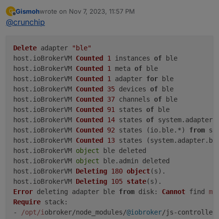
aufgesetzt und Adapter Probleme
:
Gismoh
wrote on
Nov 7, 2023, 11:57 PM
G
last edited by
Offline
@
crunchip
Vielleicht muss man auch mal Glück haben
ne, wie gerade schon geschrieben, du hattest keine
Delete
 adapter 
"ble"
frische Installation, sondern die Adapter
host.
ioBrokerVM
Counted
1
 instances 
of
 ble

gelöscht(iobroker leer gemacht)
@
gismoh
sagte in
ioBroker auf neuer Maschine
host.
ioBrokerVM
Counted
1
 meta 
of
 ble

aufgesetzt und Adapter Probleme
:
host.
ioBrokerVM
Counted
1
 adapter 
for
 ble

host.
ioBrokerVM
Counted
35
 devices 
of
 ble

ble klappt weiterhin nicht.
host.
ioBrokerVM
Counted
37
 channels 
of
 ble

host.
ioBrokerVM
Counted
91
 states 
of
 ble

host.
ioBrokerVM
Counted
14
 states 
of
 system.
adapter
.
host.
ioBrokerVM
Counted
92
 states (io.
ble
.*) 
from
 sta
danach
host.
ioBrokerVM
Counted
13
 states (system.
adapter
.
bl
host.
ioBrokerVM
object
 ble deleted

host.
ioBrokerVM
object
 ble.
admin
 deleted

host.
ioBrokerVM
Deleting
180
object
(s).

host.
ioBrokerVM
Deleting
105
state
Error
 deleting adapter ble 
from
disk
: 
Cannot
 find 
mo
Require
stack
:

- 
/opt/i
obroker/node_modules/
@iobroker
/js-controller