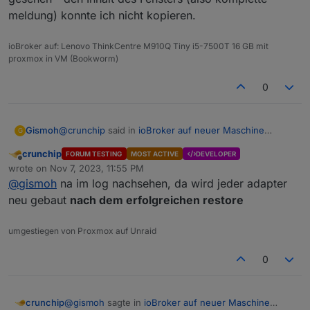
meldung) konnte ich nicht kopieren.
Aber ble klappt weiterhin nicht.
ioBroker auf: Lenovo ThinkCentre M910Q Tiny i5-7500T 16 GB mit
dann muss es auch eine Meldung im Log geben beim
proxmox in VM (Bookworm)
restore
0
@
crunchip
said in
ioBroker auf neuer Maschine
Gismoh
G
aufgesetzt und Adapter Probleme
:
crunchip
FORUM TESTING
MOST ACTIVE
DEVELOPER
Offline
dann muss es auch eine Meldung im Log geben
wrote on
Nov 7, 2023, 11:55 PM
last edited by
beim restore
@
gismoh
na im log nachsehen, da wird jeder adapter
im Backitup adapter wurde angezeigt das der restore
neu gebaut
nach dem erfolgreichen restore
erfolgreich war, was weiters habe ich leider nicht
gesehen - den Inhalt des Fensters (also komplette
umgestiegen von Proxmox auf Unraid
meldung) konnte ich nicht kopieren.
0
@
gismoh
sagte in
ioBroker auf neuer Maschine
crunchip