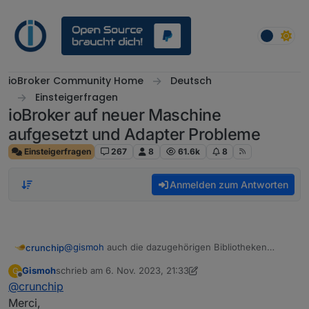
Weiter zum Inhalt
ioBroker Community Home
Deutsch
Einsteigerfragen
ioBroker auf neuer Maschine
aufgesetzt und Adapter Probleme
Einsteigerfragen
267
8
61.6k
8
Anmelden zum Antworten
@
gismoh
auch die dazugehörigen Bibliotheken
crunchip
installiert.
Gismoh
schrieb am
6. Nov. 2023, 21:33
G
https://github.com/AlCalzone/ioBroker.ble
zuletzt editiert von Gismoh
11. Juni 2023, 22:47
Offline
@
crunchip
Auf den fix ausgeführt?
Merci,