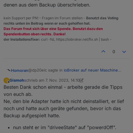
denen aus dem Backup überschrieben.
kein Support per PN! - Fragen im Forum stellen -
Benutzt das Voting
rechts unten im Beitrag wenn er euch geholfen hat.
Das Forum freut sich über eine Spende. Benutzt dazu den
Spendenbutton oben rechts. Danke!
der Installationsfixer:
curl -fsL https://iobroker.net/fix.sh | bash -
0
@dp20eic sagte in
ioBroker auf neuer Maschine
Homoran
aufgesetzt und Adapter Probleme
:
Gismoh
schrieb am
7. Nov. 2023, 14:10
G
zuletzt editiert von Gismoh
11. Juli 2023, 15:27
Offline
Besten Dank schon einmal - arbeite gerade die Tipps
Ich kenne BackitUp nicht und weiß nicht wie es
sich verhält, wenn es beim Restore schon einen
von euch ab.
dann werden ggf. die Einstellungen und die Version
Adapter vorfindet,
Ne, den ble Adapter hatte ich nicht deinstalliert, er lief
mit denen aus dem Backup überschrieben.
noch und hatte auch geräte gefunden, bevor ich das
Backup aufgespielt hatte.
nun steht er im "driveeState" auf "powerdOff".