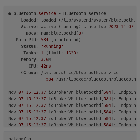
● 
bluetooth
.service
-
Bluetooth
service
Loaded
: 
loaded
 (/lib/systemd/system/bluetooth.s
Active
: active (running) since Tue 
2023
-
11
-
07
1
Docs
: 
man
:bluetoothd(
8
)

und direkt in Proxmox
   Main 
PID
: 
584
 (bluetoothd)

Status
: 
"Running"
Tasks
: 
1
 (
limit
: 
4623
)

Memory
: 
3.6
M

CPU
: 
42ms
CGroup
: /system.slice/bluetooth.service

             └─
584
 /usr/libexec/bluetooth/bluetoothd

Nov 
07
15
:
12
:
37
 ioBrokerVM bluetoothd[
584
]: Endpoint
Nov 
07
15
:
12
:
37
 ioBrokerVM bluetoothd[
584
]: Endpoint
Nov 
07
15
:
12
:
37
 ioBrokerVM bluetoothd[
584
]: Endpoint
Nov 
07
15
:
12
:
37
 ioBrokerVM bluetoothd[
584
]: Endpoint
Nov 
07
15
:
12
:
37
 ioBrokerVM bluetoothd[
584
]: Endpoint
Nov 
07
15
:
12
:
37
 ioBrokerVM bluetoothd[
584
]: Endpoint
Nov 
07
15
:
12
:
37
 ioBrokerVM bluetoothd[
584
]: Endpoint
Nov 
07
15
:
12
:
37
 ioBrokerVM bluetoothd[
584
]: Endpoint