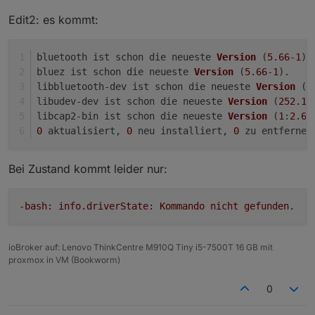
Edit2: es kommt:
bluetooth ist schon die neueste 
Version
(
5.66
-
1
)
.
bluez ist schon die neueste 
Version
(
5.66
-
1
)
.
libbluetooth-dev ist schon die neueste 
Version
(
5
libudev-dev ist schon die neueste 
Version
(
252.17
libcap2-bin ist schon die neueste 
Version
(
1
:
2.66
0
 aktualisiert, 
0
 neu installiert, 
0
 zu entfernen
Bei Zustand kommt leider nur:
-bash: info.driverState: Kommando nicht gefunden.
ioBroker auf: Lenovo ThinkCentre M910Q Tiny i5-7500T 16 GB mit
proxmox in VM (Bookworm)
0