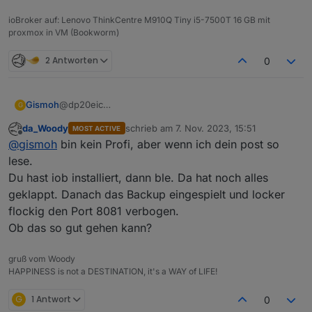
ioBroker auf: Lenovo ThinkCentre M910Q Tiny i5-7500T 16 GB mit
proxmox in VM (Bookworm)
2 Antworten
0
@dp20eic
Gismoh
G
Merci,
da_Woody
schrieb am
7. Nov. 2023, 15:51
MOST ACTIVE
dies hatte ich im Vorfeld auch bereits getan, allerdings
zuletzt editiert von
Offline
@
gismoh
bin kein Profi, aber wenn ich dein post so
mit "Hindernissen" ;)
Schreibe nun mit, was passiert....
$ iobroker add ble --host ioBrokerVM

lese.
-Adapter wurde deinstalliert,
Du hast iob installiert, dann ble. Da hat noch alles
Edit:
-ioBroker neugestartet
NPM version: 9.8.1

geklappt. Danach das Backup eingespielt und locker
Habe danach
beim Versuch ihn aus der Weboberfläche
flockig den Port 8081 verbogen.
hinzuzufügen kommt folgende Fehlermeldung:
Installing iobroker.ble@0.13.4... (System call
Ob das so gut gehen kann?
und
npm ERR! code 1npm ERR! path /opt/iobroker/no
gruß vom Woody
host.ioBrokerVM Cannot install iobroker.ble@0.
HAPPINESS is not a DESTINATION, it's a WAY of LIFE!
gemacht, danach erneut versucht den BLE Adapter zu
installieren, aber gleicher Fehler.
G
1 Antwort
0