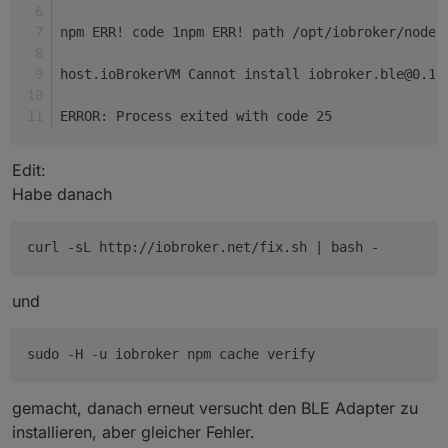
npm ERR! code 1npm ERR! path /opt/iobroker/node_
host.ioBrokerVM Cannot install iobroker.ble@0.13
ERROR: Process exited with code 25
Edit:
Habe danach
curl -sL http://iobroker.net/fix.sh | bash -
und
gemacht, danach erneut versucht den BLE Adapter zu
installieren, aber gleicher Fehler.