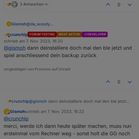
2 Antworten
0
@
da_woody
Gismoh
G
Dachte Backitup, ist das "Mittel der Wahl"?
crunchip
FORUM TESTING
MOST ACTIVE
DEVELOPER
Habe allerdings nun das erste mal damit ein Backup
Um noch mal zu sehen, das ich mir das nicht
Offline
schrieb am
7. Nov. 2023, 16:20
widerhergestellt.
eingebildet hatte, das vor dem einspielen des Backups
zuletzt editiert von
@
gismoh
dann deinstalliere doch mal den ble jetzt und
ioBroker ersteinmal "Normal" lief, die VM wieder vom
= Weboberfläche wieder mit :8081 aufrufbar, und ble
früheren Zeitpunkt widerhergestellt.
ist grün und hat Geräte gefunden und aktualisiert die
spiel anschliessend dein backup zurück
Werte.
Nachtrag: Hab das Backup einspielen bereits zwei mal
durch gemacht, jeweils mit einem neuen Backup. Aber
umgestiegen von Proxmox auf Unraid
das Ergebnis war jeweils dasselbe.
0
crunchip
@
gismoh
dann deinstalliere doch mal den ble jetzt
und spiel anschliessend dein backup zurück
Gismoh
schrieb am
7. Nov. 2023, 16:22
G
zuletzt editiert von
Offline
@
crunchip
merci, werde ich dann heute später machen, muss nun
ersteinmal vom Rechner weg - sonst holt die GG noch