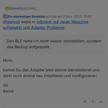
@dp20eic
Gismoh
G
VM und ganze Maschine wurden bereits mehrfach
Ein ehemaliger Benutzer
schrieb am
7. Nov. 2023, 15:06
?
neu gestartet.
Den BLE hatte ich nicht wieder deinstalliert, sondern
zuletzt editiert von
Offline
@
gismoh
sagte in
ioBroker auf neuer Maschine
das Backup aufgespielt.
aufgesetzt und Adapter Probleme
:
Den BLE hatte ich nicht wieder deinstalliert, sondern
das Backup aufgespielt.
Moin,
kannst Du den Adapter jetzt einmal deinstallieren und
dann noch einmal neu installieren und konfigurieren.
VG
Bernd
1