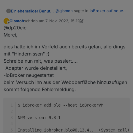
@
gismoh
sagte in
ioBroker auf neuer
Ein ehemaliger Benutzer
?
Maschine aufgesetzt und Adapter
Gismoh
schrieb am
7. Nov. 2023, 15:12
G
Probleme
:
zuletzt editiert von Gismoh
11. Juli 2023, 16:30
Offline
@dp20eic
Den BLE hatte ich nicht wieder
deinstalliert, sondern das Backup
Merci,
Moin,
aufgespielt.
dies hatte ich im Vorfeld auch bereits getan, allerdings
kannst Du den Adapter jetzt einmal
mit "Hindernissen" ;)
deinstallieren und dann noch einmal
neu installieren und konfigurieren.
Schreibe nun mit, was passiert....
VG
Bernd
-Adapter wurde deinstalliert,
-ioBroker neugestartet
beim Versuch ihn aus der Weboberfläche hinzuzufügen
kommt folgende Fehlermeldung:
$ iobroker add ble --host ioBrokerVM
NPM version: 9.8.1
Installing iobroker.ble@0.13.4... (System call)