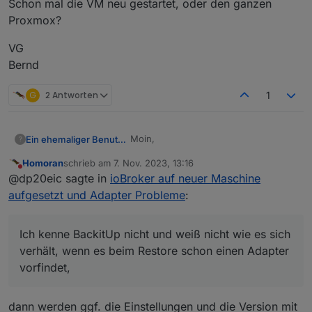
Schon mal die VM neu gestartet, oder den ganzen
Lebenszeichen = rot
Merci
Proxmox?
Verbunden mit Gerät oder Dienst = grün
VG
Bernd
G
2 Antworten
1
Moin,
Ein ehemaliger Benutzer
?
Homoran
schrieb am
7. Nov. 2023, 13:16
@
gismoh
sagte in
ioBroker auf neuer
zuletzt editiert von
Nicht stören
@dp20eic sagte in
ioBroker auf neuer Maschine
Maschine aufgesetzt und Adapter
Probleme
:
aufgesetzt und Adapter Probleme
:
Habe nach dem der ioBroker
unter der VM installiert war, auch
Hast Du den anschließend wieder
den BLE.0 installiert um zu
Ich kenne BackitUp nicht und weiß nicht wie es sich
deinstalliert?
testen, das dies auch klappt -
verhält, wenn es beim Restore schon einen Adapter
Ich kenne
BackitUp
nicht und weiß
Schon mal die VM neu gestartet, oder
erfolgreich.
vorfindet,
nicht wie es sich verhält, wenn es
den ganzen Proxmox?
beim Restore schon einen Adapter
VG
vorfindet, der ja auch schon die
Bernd
dann werden ggf. die Einstellungen und die Version mit
Hardware angesprochen hat.