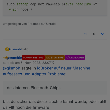
sudo
setcap
cap_net_raw+eip $(
eval
readlink
-f
`
which
node`)
umgestiegen von Proxmox auf Unraid
0
Hallo,
Gismoh
G
crunchip
FORUM TESTING
MOST ACTIVE
DEVELOPER
ich ziehe gerade den ioBroker vom Raspi 4 (docker)
Offline
schrieb am
6. Nov. 2023, 23:07
zu einem Lenovo ThinkCentre M910Q Tiny mit
zuletzt editiert von crunchip
11. Juli 2023, 00:15
@
gismoh
sagte in
ioBroker auf neuer Maschine
Proxmox um.
ioBroker lasse ich dort in einer VM laufen, wegen
Weitergabe des internen Bluetooth-Chips.
aufgesetzt und Adapter Probleme
:
Auf dem Raspi läuft ioBroker unter
Bullseye
Buster,
auf dem ThinkCentre auf Bookwurm.
Habe nach dem der ioBroker unter der VM installiert
des internen Bluetooth-Chips
war, auch den BLE.0 installiert um zu testen, das dies
auch klappt - erfolgreich.
Dann Backup mittels "BackItUp" auf Raspi
bist du sicher das dieser auch erkannt wurde, oder fehlt
durchgeführt, und dieses dann in der VM wieder
eingespielt.
Erst war das Webinterface:8081 nicht mehr zu
da vllt noch die firmware