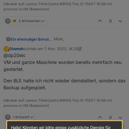
ioBroker auf: Lenovo ThinkCentre M910Q Tiny i5-7500T 16 GB mit
proxmox in VM (Bookworm)
?
2 Antworten
0
Moin,
Ein ehemaliger Benutzer
?
Gismoh
schrieb am
7. Nov. 2023, 14:25
G
@
gismoh
sagte in
ioBroker auf neuer
zuletzt editiert von Gismoh
11. Juli 2023, 15:53
Offline
@dp20eic
Maschine aufgesetzt und Adapter
Probleme
:
VM und ganze Maschine wurden bereits mehrfach neu
Habe nach dem der ioBroker
gestartet.
unter der VM installiert war, auch
Hast Du den anschließend wieder
den BLE.0 installiert um zu
Den BLE hatte ich nicht wieder deinstalliert, sondern das
deinstalliert?
testen, das dies auch klappt -
Ich kenne
BackitUp
nicht und weiß
Backup aufgespielt.
Schon mal die VM neu gestartet, oder
erfolgreich.
nicht wie es sich verhält, wenn es
den ganzen Proxmox?
beim Restore schon einen Adapter
VG
ioBroker auf: Lenovo ThinkCentre M910Q Tiny i5-7500T 16 GB mit
vorfindet, der ja auch schon die
Bernd
proxmox in VM (Bookworm)
Hardware angesprochen hat.
?
1 Antwort
0
Hallo! Könnten wir bitte einige zusätzliche Dienste für