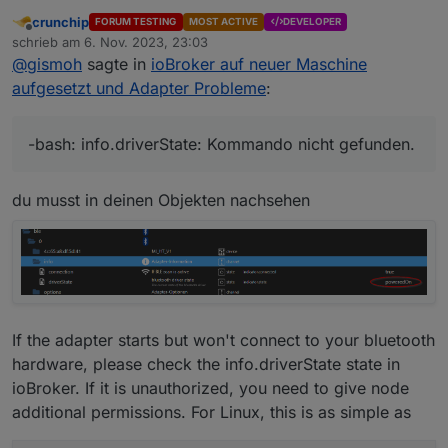
crunchip
FORUM TESTING
MOST ACTIVE
DEVELOPER
Offline
schrieb am
6. Nov. 2023, 23:03
zuletzt editiert von
@
gismoh
sagte in
ioBroker auf neuer Maschine
aufgesetzt und Adapter Probleme
:
-bash: info.driverState: Kommando nicht gefunden.
du musst in deinen Objekten nachsehen
If the adapter starts but won't connect to your bluetooth
hardware, please check the info.driverState state in
ioBroker. If it is unauthorized, you need to give node
additional permissions. For Linux, this is as simple as