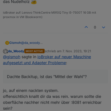
das Nudelholz
ioBroker auf: Lenovo ThinkCentre M910Q Tiny i5-7500T 16 GB mit
proxmox in VM (Bookworm)
0
@
da_woody
Gismoh
G
Dachte Backitup, ist das "Mittel der Wahl"?
da_Woody
schrieb am
7. Nov. 2023, 19:21
MOST ACTIVE
Habe allerdings nun das erste mal damit ein Backup
Um noch mal zu sehen, das ich mir das nicht
zuletzt editiert von
Offline
@
gismoh
sagte in
ioBroker auf neuer Maschine
widerhergestellt.
eingebildet hatte, das vor dem einspielen des Backups
ioBroker ersteinmal "Normal" lief, die VM wieder vom
= Weboberfläche wieder mit :8081 aufrufbar, und ble
aufgesetzt und Adapter Probleme
:
früheren Zeitpunkt widerhergestellt.
ist grün und hat Geräte gefunden und aktualisiert die
Werte.
Nachtrag: Hab das Backup einspielen bereits zwei mal
durch gemacht, jeweils mit einem neuen Backup. Aber
Dachte Backitup, ist das "Mittel der Wahl"?
das Ergebnis war jeweils dasselbe.
jo, auf einem nackten system.
offensichtlich knallt dir da was rein. warum sollte die
oberfläche nachher nicht mehr über :8081 erreichbar
sein?