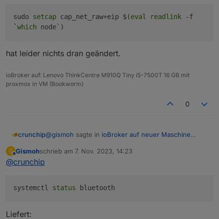
sudo
setcap
cap_net_raw+eip $(
eval
readlink
-f
`
which
node`)
hat leider nichts dran geändert.
ioBroker auf: Lenovo ThinkCentre M910Q Tiny i5-7500T 16 GB mit
proxmox in VM (Bookworm)
0
@
gismoh
sagte in
ioBroker auf neuer Maschine
crunchip
aufgesetzt und Adapter Probleme
:
Gismoh
schrieb am
7. Nov. 2023, 14:23
G
zuletzt editiert von
Offline
@
crunchip
des internen Bluetooth-Chips
bist du sicher das dieser auch erkannt wurde, oder
systemctl 
status
fehlt da vllt noch die firmware
zeig mal aus der ioBroker VM heraus die Ausgabe
Liefert:
von