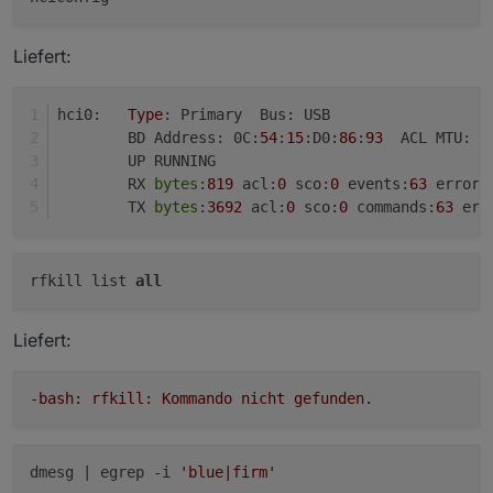
Nov 
07
15
:
12
:
37
 ioBrokerVM bluetoothd[
584
]: Endpoint
Nov 
07
15
:
12
:
37
 ioBrokerVM bluetoothd[
584
]: Endpoint
Liefert:
lines 
1
-
22
/
22
hci0:   
Type
: Primary  Bus: USB
        BD Address: 0C:
54
:
15
:D0:
86
:
93
  ACL MTU: 
1
        UP RUNNING 
        RX 
bytes
:
819
 acl:
0
 sco:
0
 events:
63
 errors
        TX 
bytes
:
3692
 acl:
0
 sco:
0
 commands:
63
 err
rfkill list
all
Liefert:
-bash: rfkill: Kommando nicht gefunden.
dmesg | egrep -i
'blue|firm'