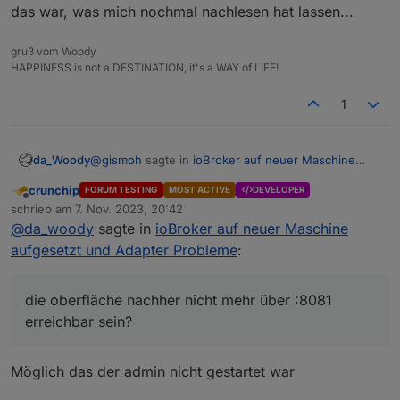
das war, was mich nochmal nachlesen hat lassen...
gruß vom Woody
HAPPINESS is not a DESTINATION, it's a WAY of LIFE!
1
@
gismoh
sagte in
ioBroker auf neuer Maschine
da_Woody
aufgesetzt und Adapter Probleme
:
crunchip
FORUM TESTING
MOST ACTIVE
DEVELOPER
Offline
Dachte Backitup, ist das "Mittel der Wahl"?
schrieb am
7. Nov. 2023, 20:42
zuletzt editiert von
@
da_woody
sagte in
ioBroker auf neuer Maschine
aufgesetzt und Adapter Probleme
:
jo, auf einem nackten system.
offensichtlich knallt dir da was rein. warum sollte die
oberfläche nachher nicht mehr über :8081
die oberfläche nachher nicht mehr über :8081
erreichbar sein?
erreichbar sein?
das war, was mich nochmal nachlesen hat lassen...
Möglich das der admin nicht gestartet war