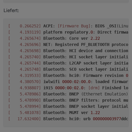
Liefert:
[    0.266252]
ACPI
: 
[Firmware Bug]
: 
BIOS
_OSI
(Linux
[    4.193119]
platform
regulatory
.0
: 
Direct
firmwar
[    4.265674]
Bluetooth
: 
Core
ver
2.22
[    4.265696]
NET
: 
Registered
PF_BLUETOOTH
protocol
[    4.265698]
Bluetooth
: 
HCI
device
and
connection
[    4.265740]
Bluetooth
: 
HCI
socket
layer
initializ
[    4.265744]
Bluetooth
: 
L2CAP
socket
layer
initial
[    4.265748]
Bluetooth
: 
SCO
socket
layer
initializ
[    4.319533]
Bluetooth
: 
hci0
: 
Firmware
revision
0.
[    4.380570]
iwlwifi
0000
:
02
:
00.0
: 
loaded
firmware
[    4.938807]
i915
0000
:
00
:
02.0
: 
[drm]
Finished
loa
[    5.478986]
Bluetooth
: 
BNEP
 (Ethernet Emulation) 
[    5.478990]
Bluetooth
: 
BNEP
filters
: 
protocol
mul
[    5.478994]
Bluetooth
: 
BNEP
socket
layer
initiali
[    5.481078]
Bluetooth
: 
MGMT
ver
1.22
[   17.632400]
Bluetooth
: 
hci0
: 
urb
000000003977
ddce