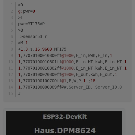
>D
g:
pwr=
0
>T
pwr=MT175
#P
>B
->sensor53 r
>M 
1
+
1
,
3
,s,
16
,
9600
,MT175
1
,77070100010800ff
@1000
,E_in,kWh,E_in,
1
1
,77070100010801ff
@1000
,E_in_HT,kWh,E_in_HT,
1
1
,77070100010802ff
@1000
,E_in_NT,kWh,E_in_NT,
1
1
,77070100020800ff
@1000
,E_out,kWh,E_out,
1
1
,77070100100700ff
@1
,P,W,P,
1
 ;
18
1
,77070100000009ff@
#,Server_ID,,Server_ID,0
#