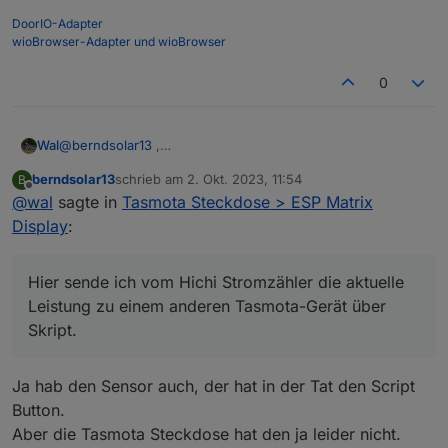
DoorIO-Adapter
wioBrowser-Adapter und wioBrowser
0
@
berndsolar13
,
Wal
wenn das ESP Matrix Display auch mit Tasmota läuft, geht
berndsolar13
schrieb am
2. Okt. 2023, 11:54
B
das mit globalen Variablen einfach.
Empfänger:
zuletzt editiert von
Offline
@
wal
sagte in
Tasmota Steckdose > ESP Matrix
Hier sende ich vom Hichi Stromzähler die aktuelle Leistung
zu einem anderen Tasmota-Gerät über Skript.
>D

Display
:
g:pwr=0

Sender:
>G

Hier sende ich vom Hichi Stromzähler die aktuelle
dt [l1c1p10]pwr=%pwr%

>D

>W

Leistung zu einem anderen Tasmota-Gerät über
g:pwr=0

Skript.
>T

pwr=MT175#P

>B

Ja hab den Sensor auch, der hat in der Tat den Script
->sensor53 r

Button.
>M 1

+1,3,s,16,9600,MT175

Aber die Tasmota Steckdose hat den ja leider nicht.