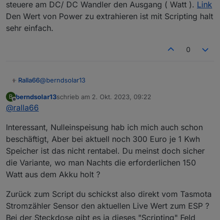
steuere am DC/ DC Wandler den Ausgang ( Watt ).
Link
Pumpe hängt. Mein Deye Wechselrichter wird
also die Werte von Tasmota parsen und in einem
über den Deye Adapter abgefragt, der hier im
Wenn ich mit ESP per Scripting diese 33 Watt aus
Format meiner Wahl ausgeben.
Den Wert von Power zu extrahieren ist mit Scripting halt
Forum zur Verfügung gestellt wird. Daher auch
dem String ausschneiden könnte. wäre das eine
sehr einfach.
nur die 33 Watt.
Lösung, da man so den Umweg übers Web
Aber aktuell würde ich die MQTT Sache erstmal
sparen könnte.
testen, denke das ist am einfachsten zu
0
realisieren. Dann könnte ich, falls es ihm gefällt,
noch einen Sensor Hichi, an den Digitalen
Stromzähler basteln, und hätten dann 2 MQTT
Werte die sich abwechseln :D
@
berndsolar13
Ralla66
berndsolar13
schrieb am
2. Okt. 2023, 09:22
B
hatten wir gerade hier im DPM8624 Projekt, hole den
zuletzt editiert von
Offline
@
ralla66
Bezug Watt per Scripting am Zähler per StatusSNS ab
und
Interessant, Nulleinspeisung hab ich mich auch schon
steuere am DC/ DC Wandler den Ausgang ( Watt ).
Link
Den Wert von Power zu extrahieren ist mit Scripting
beschäftigt, Aber bei aktuell noch 300 Euro je 1 Kwh
halt sehr einfach.
Speicher ist das nicht rentabel. Du meinst doch sicher
die Variante, wo man Nachts die erforderlichen 150
Watt aus dem Akku holt ?
Zurück zum Script du schickst also direkt vom Tasmota
Stromzähler Sensor den aktuellen Live Wert zum ESP ?
Bei der Steckdose gibt es ja dieses "Scripting" Feld