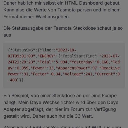
Daher hab ich mir selbst ein HTML Dashboard gebaut.
Kann also die Werte von Tasmota parsen und in einem
Format meiner Wahl ausgeben.
Die Statusausgabe der Tasmota Steckdose schaut ja so
aus
{"StatusSNS":{"
Time
":
"2023-10-
02T09:01:00"
,
"ENERGY"
:{"TotalStartTime":
"2023-07-
24T21:20:23"
,
"Total"
:
5.904
,
"Yesterday"
:
0.160
,
"Tod
ay"
:
0.059
,
"Power"
:
33
,
"ApparentPower"
:
97
,
"Reactive
Power"
:
91
,
"Factor"
:
0.34
,
"Voltage"
:
241
,
"Current"
:
0
.403
}}}
Ein Beispiel, von einer Steckdose an der eine Pumpe
hängt. Mein Deye Wechselrichter wird über den Deye
Adapter abgefragt, der hier im Forum zur Verfügung
gestellt wird. Daher auch nur die 33 Watt.
Wenn ich mit ESP per Scripting diese 33 Watt aus dem