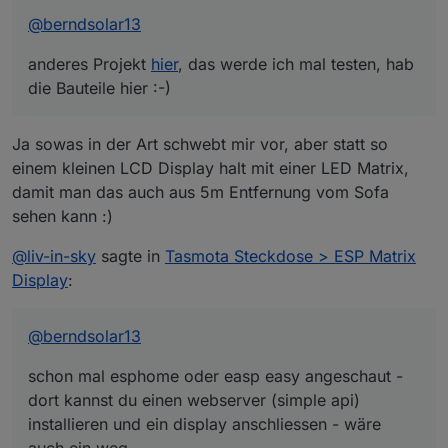
text eingibt, der dann im Display erscheint. Statt
@
berndsolar13
es einzugeben, würde es Tasmota alle 60
Sekunden an die IP des Wemos senden.
anderes Projekt
hier
, das werde ich mal testen, hab
die Bauteile hier :-)
Ja sowas in der Art schwebt mir vor, aber statt so
einem kleinen LCD Display halt mit einer LED Matrix,
damit man das auch aus 5m Entfernung vom Sofa
sehen kann :)
@
liv-in-sky
sagte in
Tasmota Steckdose > ESP Matrix
Display
:
@
berndsolar13
schon mal esphome oder easp easy angeschaut -
dort kannst du einen webserver (simple api)
installieren und ein display anschliessen - wäre
auch ein weg