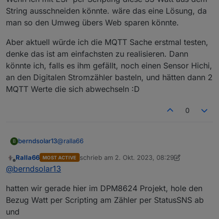
String ausschneiden könnte. wäre das eine Lösung, da
man so den Umweg übers Web sparen könnte.
Aber aktuell würde ich die MQTT Sache erstmal testen,
denke das ist am einfachsten zu realisieren. Dann
könnte ich, falls es ihm gefällt, noch einen Sensor Hichi,
an den Digitalen Stromzähler basteln, und hätten dann 2
MQTT Werte die sich abwechseln :D
0
@
ralla66
berndsolar13
B
Ralla66
schrieb am
2. Okt. 2023, 08:29
MOST ACTIVE
wenn das geht, wäre das auch eine Lösung, ich
zuletzt editiert von Ralla66
10. Feb. 2023, 10:3
Offline
@
berndsolar13
frage bei mir die Werte direkt über die
Webkonsole ab, und parse das Ergebnis in einer
Die Statusausgabe der Tasmota Steckdose schaut
hatten wir gerade hier im DPM8624 Projekt, hole den
Weboberfläche. Liegt daran, das mein Ipad3 das
ja so aus
Iobroker Dashboard nicht anzeigt, da der alte
Bezug Watt per Scripting am Zähler per StatusSNS ab
Safari Browser es nicht untersützt. Daher hab ich
und
Ein Beispiel, von einer Steckdose an der eine
mir selbst ein HTML Dashboard gebaut. Kann