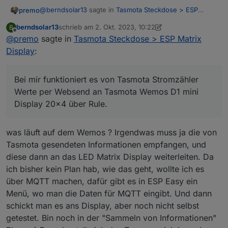
@
berndsolar13
sagte in
Tasmota Steckdose > ESP
premo
Matrix Display
:
berndsolar13
schrieb am
2. Okt. 2023, 10:22
B
zuletzt editiert von berndsolar13
10. Feb. 2023, 12:27
Offline
@
premo
sagte in
Könnte man aber über eine Rule in der Kommando
Tasmota Steckdose > ESP Matrix
Zeile realisieren.
Display
:
Bei mir funktioniert es von Tasmota Stromzähler Werte
per Websend an Tasmota Wemos D1 mini Display 20x4
über Rule.
Bei mir funktioniert es von Tasmota Stromzähler
Werte per Websend an Tasmota Wemos D1 mini
Display 20x4 über Rule.
was läuft auf dem Wemos ? Irgendwas muss ja die von
Tasmota gesendeten Informationen empfangen, und
diese dann an das LED Matrix Display weiterleiten. Da
ich bisher kein Plan hab, wie das geht, wollte ich es
über MQTT machen, dafür gibt es in ESP Easy ein
Menü, wo man die Daten für MQTT eingibt. Und dann
schickt man es ans Display, aber noch nicht selbst
getestet. Bin noch in der "Sammeln von Informationen"