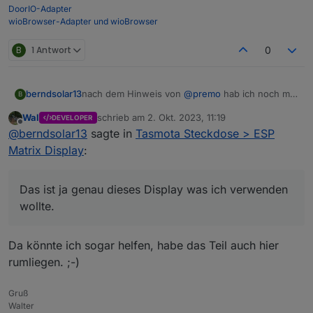
DoorIO-Adapter
wioBrowser-Adapter und wioBrowser
B
1 Antwort
0
nach dem Hinweis von
@
premo
hab ich noch mal
berndsolar13
B
weiter gesucht, und das hier gefunden
Wal
schrieb am
2. Okt. 2023, 11:19
DEVELOPER
https://tasmota.github.io/docs/MAX7219/
zuletzt editiert von
Offline
@
berndsolar13
sagte in
Tasmota Steckdose > ESP
Das ist ja genau dieses Display was ich
Matrix Display
:
verwenden wollte.
Es wird also unterstützt. Jetzt muss ich nur noch
die Kommunikation unter 2 Tasmotas verstehen :)
Das ist ja genau dieses Display was ich verwenden
wollte.
Da könnte ich sogar helfen, habe das Teil auch hier
rumliegen. ;-)
Gruß
Walter