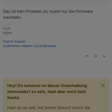
übertragen. Mit Websend, soweit hab ich es
schon raus gefunden. Aber das Ding macht ja
Das ist kein Problem du musst nur die Firmware
nicht nur einen Wert, neben der Spannung, die
wechseln.
Stromstärke, die Leistung, Summe heute, Summe
gestern ... :D Ich müsste quasi sagen websend
an IP Tasmota Display Variable die sich Power
Gruß
Walter
nennt. Dann wäre alles vorhanden :)
DoorIO-Adapter
wioBrowser-Adapter und wioBrowser
0
Hey! Du scheinst an dieser Unterhaltung
interessiert zu sein, hast aber noch kein
Konto.
Hast du es satt, bei jedem Besuch durch die