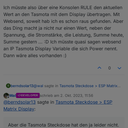
1,77070100010800ff@1000,E_in,kWh,E_in,1

1,77070100010801ff@1000,E_in_HT,kWh,E_in_HT,1

Ich müsste also über eine Konsolen RULE den aktuellen
1,77070100010802ff@1000,E_in_NT,kWh,E_in_NT,1

Wert an den Tasmota mit dem Display übertragen. Mit
1,77070100020800ff@1000,E_out,kWh,E_out,1

Websend, soweit hab ich es schon raus gefunden. Aber
1,77070100100700ff@1,P,W,P,1 ;18

das Ding macht ja nicht nur einen Wert, neben der
1,77070100000009ff@#,Server_ID,,Server_ID,0

Spannung, die Stromstärke, die Leistung, Summe heute,
Summe gestern ... :D Ich müsste quasi sagen websend
an IP Tasmota Display Variable die sich Power nennt.
Dann wäre alles vorhanden :)
0
@
wal
sagte in
Tasmota Steckdose > ESP Matrix
berndsolar13
B
Display
:
Wal
schrieb am
2. Okt. 2023, 11:56
DEVELOPER
zuletzt editiert von
Offline
Hier sende ich vom Hichi Stromzähler die
@
berndsolar13
sagte in
Tasmota Steckdose > ESP
aktuelle Leistung zu einem anderen
Matrix Display
:
Ja hab den Sensor auch, der hat in der Tat den
Tasmota-Gerät über Skript.
Script Button.
Aber die Tasmota Steckdose hat den ja leider
Ich müsste also über eine Konsolen RULE den
Aber die Tasmota Steckdose hat den ja leider nicht.
nicht.
aktuellen Wert an den Tasmota mit dem Display