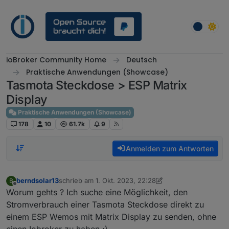
Weiter zum Inhalt
ioBroker Community Home
Deutsch
Praktische Anwendungen (Showcase)
Tasmota Steckdose > ESP Matrix
Display
Praktische Anwendungen (Showcase)
178
10
61.7k
9
Anmelden zum Antworten
berndsolar13
schrieb am
1. Okt. 2023, 22:28
B
zuletzt editiert von berndsolar13
10. Feb. 2023, 00:31
Offline
Worum gehts ? Ich suche eine Möglichkeit, den
Stromverbrauch einer Tasmota Steckdose direkt zu
einem ESP Wemos mit Matrix Display zu senden, ohne
einen Iobroker zu haben ;)