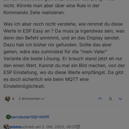
nicht. Könnte man aber über eine Rule in der
Kommando Zeile realisieren.
Was ich aber noch nicht verstehe, wie nimmst du diese
Werte in ESP Easy an ? Da muss ja irgendwas sein, was
denn den Befehl annimmt, und an das Display sendet.
Dazu hab ich bisher nix gefunden. Sollte das aber
gehen, wäre das zumindest für die "mein Vater"
Variante die beste Lösung. Er brauch stand jetzt eh nur
den einen Wert. Kannst du mal ein Bild machen, von der
ESP Einstellung, wo du diese Werte empfängst. Da gibt
es doch sicherlich wie beim MQTT eine
Einstellmöglichkeit.
2 Antworten
0
@
ralla66
berndsolar13
B
premo
schrieb am
2. Okt. 2023, 09:37
Interessant, Nulleinspeisung hab ich mich auch