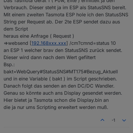
Das Tasmota Gerät 1 ( Pow, Elite ) ermittelt ja den
dieses "Scripting" Feld nicht. Könnte man aber
diese Werte in ESP Easy an ? Da muss ja
Verbrauch. Dieser steht ja im ESP als StatusSNS bereit.
über eine Rule in der Kommando Zeile
irgendwas sein, was denn den Befehl annimmt,
Mit einem zweiten Tasmota ESP hole ich den StatusSNS
realisieren.
und an das Display sendet. Dazu hab ich bisher
String per Request ab. Der 2te ESP sendet dazu aus
nix gefunden. Sollte das aber gehen, wäre das
zumindest für die "mein Vater" Variante die beste
dem Script
Lösung. Er brauch stand jetzt eh nur den einen
heraus eine Anfrage ( Request )
Wert. Kannst du mal ein Bild machen, von der
=>websend [
192.168xxx.xxx
] /cm?cmnd=status 10
ESP Einstellung, wo du diese Werte empfängst.
Da gibt es doch sicherlich wie beim MQTT eine
an ESP 1 welcher brav den StatusSNS zurück sendet.
Einstellmöglichkeit.
Dieser wird dann nach dem Wert gefiltert
Bsp.:
bakt=WebQuery#StatusSNS#MT175#Bezug_Aktuell
und in eine Variable ( bakt ) im Script geschrieben.
Danach folgt das senden an den DC/DC Wandler.
Genau so könnte auch ans Display gesendet werden.
Hier bietet ja Tasmota schon die Display.bin an
die ja nur ums Scripting erweitert werden muß.
-1