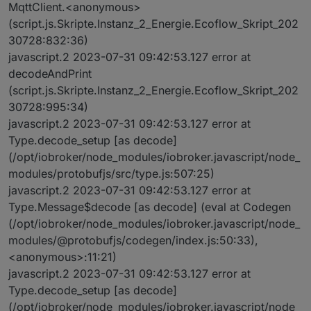
MqttClient.<anonymous>
(script.js.Skripte.Instanz_2_Energie.Ecoflow_Skript_202
30728:832:36)
javascript.2 2023-07-31 09:42:53.127 error at
decodeAndPrint
(script.js.Skripte.Instanz_2_Energie.Ecoflow_Skript_202
30728:995:34)
javascript.2 2023-07-31 09:42:53.127 error at
Type.decode_setup [as decode]
(/opt/iobroker/node_modules/iobroker.javascript/node_
modules/protobufjs/src/type.js:507:25)
javascript.2 2023-07-31 09:42:53.127 error at
Type.Message$decode [as decode] (eval at Codegen
(/opt/iobroker/node_modules/iobroker.javascript/node_
modules/@protobufjs/codegen/index.js:50:33),
<anonymous>:11:21)
javascript.2 2023-07-31 09:42:53.127 error at
Type.decode_setup [as decode]
(/opt/iobroker/node_modules/iobroker.javascript/node_