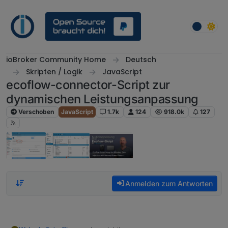
Weiter zum Inhalt
ioBroker Community Home
Deutsch
Skripten / Logik
JavaScript
ecoflow-connector-Script zur
dynamischen Leistungsanpassung
Verschoben
JavaScript
1.7k
124
918.0k
127
Anmelden zum Antworten