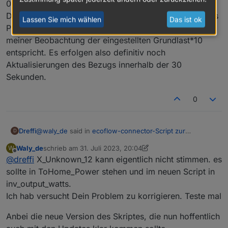
07:21:47 Einspeisesollwert: 87W
Der Einspeisesollwert ist das Objekt X_Unknown_12 des
Lassen Sie mich wählen
Das ist ok
Powerstream (alte Version des Scripts), was nach
meiner Beobachtung der eingestellten Grundlast*10
entspricht. Es erfolgen also definitiv noch
Aktualisierungen des Bezugs innerhalb der 30
Sekunden.
0
@
waly_de
said in
ecoflow-connector-Script zur
Dreffi
D
dynamischen Leistungsanpassung
:
Waly_de
schrieb am
31. Juli 2023, 20:04
W
zuletzt editiert von Waly_de
8. Jan. 2023, 10:00
Offline
@
dreffi
X_Unknown_12 kann eigentlich nicht stimmen. es
@
dreffi
Deine Schwankungen oben könnten damit zu tun
sollte in ToHome_Power stehen und im neuen Script in
Ich habe das mal genauer untersucht:
haben, dass der Wert, der im State das du unter
inv_output_watts.
"SmartmeterID" konfiguriert hast zu träge ist.
Ich hab versucht Dein Problem zu korrigieren. Teste mal
die Aktualisierung des Werts für Bezug hat in Home
Kannst Du bitte mal überprüfen, ob er sich
Kleine Chronologie von heute Morgen:
Assistant ungefähr 5 Sekunden Verzögerung
innerhalb von 30 Sekunden nach der Anpassung
07:20:32 Bezug: 73W
(Einschalten des Verbrauchers bis Anzeige in Home
Anbei die neue Version des Skriptes, die nun hoffentlich
der AC-Leistung aktualisiert ?
07:20:32 Einspeisesollwert: 85W
Assistant)