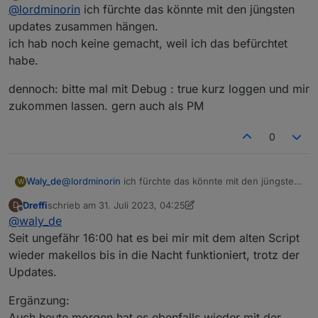
Offline
@
lordminorin
ich fürchte das könnte mit den jüngsten
@
waly_de
said in
ecoflow-connector-Script
zur dynamischen Leistungsanpassung
:
updates zusammen hängen.
Hab seid heute dasselbe Problem
ich hab noch keine gemacht, weil ich das befürchtet
Hatte mal die neue Version reigeschrieben.
definition von protoSource2 vorhanden
habe.
Bekomme auch lauter Fehler, ausser ich
Mit der vorherigen Version des Scriptes geht es
und vollständig ?
kommentiere den PowerStream aus.
auch nicht mehr, es werden nur keine Fehler
geschrieben, sondern die Werte einfach nicht
dennoch: bitte mal mit Debug : true kurz loggen und mir
mehr aktualisiert.
zukommen lassen. gern auch als PM
Wie prüfe ich das? Ich habe Protobuf und
den MQTT Client mit den Befehlen aus dem
Script über die Konsole installiert.
0
Nachtrag: die Werte der Delta 2 werden mit
der aktuellen Version des Scripts aktualisiert.
Die Werte des Powerstreams bekommt er
@
lordminorin
ich fürchte das könnte mit den jüngsten
Waly_de
W
anscheinend nicht decodiert.
updates zusammen hängen.
Dreffi
schrieb am
31. Juli 2023, 04:25
D
ich hab noch keine gemacht, weil ich das befürchtet
dennoch: bitte mal mit Debug : true kurz loggen und
zuletzt editiert von Dreffi
Offline
@
waly_de
habe.
mir zukommen lassen. gern auch als PM
Seit ungefähr 16:00 hat es bei mir mit dem alten Script
wieder makellos bis in die Nacht funktioniert, trotz der
Updates.
Ergänzung:
Auch heute morgen hat es ebenfalls wieder mit der