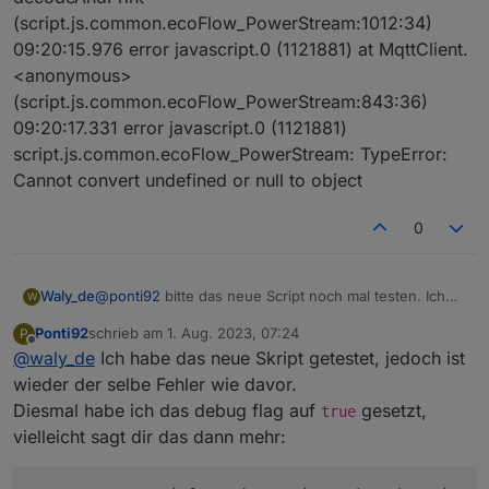
(script.js.common.ecoFlow_PowerStream:1012:34)
09:20:15.976 error javascript.0 (1121881) at MqttClient.
<anonymous>
(script.js.common.ecoFlow_PowerStream:843:36)
09:20:17.331 error javascript.0 (1121881)
script.js.common.ecoFlow_PowerStream: TypeError:
Cannot convert undefined or null to object
0
@
ponti92
bitte das neue Script noch mal testen. Ich
Waly_de
W
habe es modifiziert... und dann bitte ins Logfile sehen.
Ponti92
schrieb am
1. Aug. 2023, 07:24
P
Wenn da Einträge mit:
kommen, bitte schicken.
zuletzt editiert von
Offline
@
waly_de
Ich habe das neue Skript getestet, jedoch ist
Ungültiger hexString: XXX
wieder der selbe Fehler wie davor.
Diesmal habe ich das debug flag auf
gesetzt,
true
vielleicht sagt dir das dann mehr: