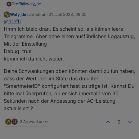
@
waly_de
Dreffi
D
Seit ungefähr 16:00 hat es bei mir mit dem alten Script
Waly_de
schrieb am
31. Juli 2023, 08:35
W
wieder makellos bis in die Nacht funktioniert, trotz der
Ergänzung:
zuletzt editiert von
Offline
@
dreffi
Updates.
Auch heute morgen hat es ebenfalls wieder mit der
Regelung begonnen. Es kommt allerdings nicht so viel
Hmm Ich bleib dran. Es scheint so, als kämen leere
AC-Leistung raus wie sie sollte. Eingestellt ist Restbezug
Telegramme. Aber ohne einen ausführlichen Logauszug,
von 10W. Mit den Verlusten etc. müssten ungefähr 16W
Mit der Einstellung
rauskommen, es bleibt aber bei einem Bezug von eher
Debug: true
80W. Sobald der Powerstream über das Script mehr bzw.
die richtige Leistung freigibt, wird diese gleich wieder
komm ich da nicht weiter.
runter geregelt. Ich habe dazu die tatsächlichen Werte in
Home Assistant mit den jeweiligen Objekten in ioBroker
Deine Schwankungen oben könnten damit zu tun haben,
beobachtet. Diese laufen absolut synchron.
dass der Wert, der im State das du unter
"SmartmeterID" konfiguriert hast zu träge ist. Kannst Du
bitte mal überprüfen, ob er sich innerhalb von 30
Sekunden nach der Anpassung der AC-Leistung
aktualisiert ?
W
D
2 Antworten
0
Das gleiche Verhalten habe ich gestern auch schon
beobachtet. Es tritt nur zeitweise auf. Anscheinend nur
bei sehr geringer Last.