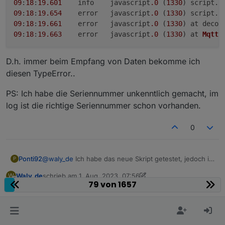
09
:
18
:
19.601
	info	javascript
.0
 (
1330
) script.
j
09
:
18
:
19.654
	error	javascript
.0
 (
1330
) script.
j
09
:
18
:
19.661
	error	javascript
.0
 (
1330
) at decod
09
:
18
:
19.663
	error	javascript
.0
 (
1330
) at 
MqttC
D.h. immer beim Empfang von Daten bekomme ich
diesen TypeError..
PS: Ich habe die Seriennummer unkenntlich gemacht, im
log ist die richtige Seriennummer schon vorhanden.
0
@
waly_de
Ich habe das neue Skript getestet, jedoch ist
Ponti92
P
wieder der selbe Fehler wie davor.
Waly_de
schrieb am
1. Aug. 2023, 07:56
W
Diesmal habe ich das debug flag auf
true
gesetzt,
09:18:19.601	info	javascript.0 (1330) script
zuletzt editiert von Waly_de
8. Jan. 2023, 10:33
79 von 1657
Offline
@
ponti92
Neuer Versuch:
vielleicht sagt dir das dann mehr:
09:18:19.654	error	javascript.0 (1330) scri
D.h. immer beim Empfang von Daten bekomme ich
09:18:19.661	error	javascript.0 (1330) at d
diesen TypeError..
siehe unten
PS: Ich habe die Seriennummer unkenntlich gemacht,
im log ist die richtige Seriennummer schon vorhanden.