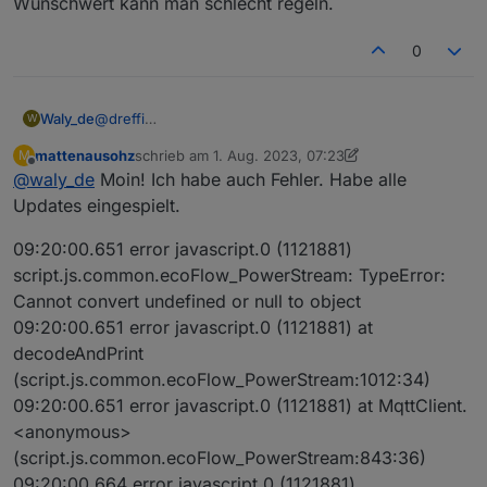
Wunschwert kann man schlecht regeln.
0
@
dreffi
Waly_de
W
Fakt ist, die Datenstruktur hat sich durch die Updates
mattenausohz
schrieb am
1. Aug. 2023, 07:23
M
grundlegend geändert. Ihr müsst auf das neue Script,
Seit heute Morgen sehe ich auch die neuen Daten
zuletzt editiert von mattenausohz
8. Jan. 2023, 09:
Offline
@
waly_de
Moin! Ich habe auch Fehler. Habe alle
wenn Ihr brauchbare Daten haben wollt.
demnach kann es sein das das alte script unter
Ich habe in der Nacht die Version noch geädert. Sie
X_Unknown_12 den eingestellten Wert für AC-Bedarf
Updates eingespielt.
muss jetzt eigentlich einen anderen Fehler melden.
anzeigt, aber nicht das was wirklich eingespeist wird.
Achte auf die Version (0.6.5)
Das kann sich ja ändern, wenn eben keine Batterie
09:20:00.651 error javascript.0 (1121881)
Ich Brauche diese Daten von Euch wenn ich helfen
zur Verfügung steht ist es nur die PV-Power. Mit dem
script.js.common.ecoFlow_PowerStream: TypeError:
soll, denn bei mir Funktioniert es ja.
Wunschwert kann man schlecht regeln.
Cannot convert undefined or null to object
09:20:00.651 error javascript.0 (1121881) at
decodeAndPrint
(script.js.common.ecoFlow_PowerStream:1012:34)
09:20:00.651 error javascript.0 (1121881) at MqttClient.
<anonymous>
(script.js.common.ecoFlow_PowerStream:843:36)
09:20:00.664 error javascript.0 (1121881)