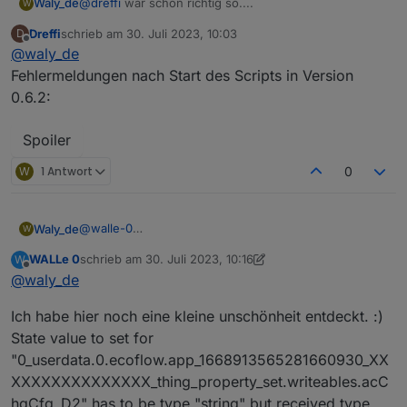
@
dreffi
war schon richtig so....
Waly_de
W
Dreffi
schrieb am
30. Juli 2023, 10:03
D
In den Einstellungen des neuen Scripts gibt es neue
zuletzt editiert von
Offline
@
waly_de
Punkte die nicht fehlen dürfen... also nicht einfach die
alten komplett rein kopieren.
...sonst brauch ich mal ein paar der Fehlermeldungen
Fehlermeldungen nach Start des Scripts in Version
0.6.2:
Spoiler
W
1 Antwort
0
@
walle-0
Waly_de
W
Dann probier es mal aus:
WALLe 0
schrieb am
30. Juli 2023, 10:16
W
zuletzt editiert von WALLe 0
Offline
@
waly_de
VG Markus
Ich habe hier noch eine kleine unschönheit entdeckt. :)
State value to set for
"0_userdata.0.ecoflow.app_1668913565281660930_XX
XXXXXXXXXXXXXX_thing_property_set.writeables.acC
hgCfg_D2" has to be type "string" but received type