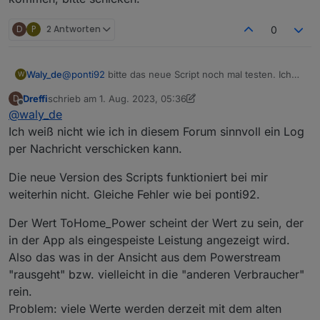
01:00:27.211	error	javascript.0 (1330) at M
01:00:27.236	error	javascript.0 (1330) scri
D
P
2 Antworten
01:00:27.237	error	javascript.0 (1330) at d
0
01:00:27.237	error	javascript.0 (1330) at M
01:00:27.256	error	javascript.0 (1330) scri
01:00:27.257	error	javascript.0 (1330) at d
@
ponti92
bitte das neue Script noch mal testen. Ich
Waly_de
W
habe es modifiziert... und dann bitte ins Logfile sehen.
Dreffi
schrieb am
1. Aug. 2023, 05:36
D
Wenn da Einträge mit:
kommen, bitte schicken.
zuletzt editiert von Dreffi
8. Jan. 2023, 07:49
Bildschirm­foto 2023-08-01 um 01.05.20
Offline
@
waly_de
Ungültiger hexString: XXX
Ich weiß nicht wie ich in diesem Forum sinnvoll ein Log
per Nachricht verschicken kann.
Die neue Version des Scripts funktioniert bei mir
weiterhin nicht. Gleiche Fehler wie bei ponti92.
Der Wert ToHome_Power scheint der Wert zu sein, der
in der App als eingespeiste Leistung angezeigt wird.
Also das was in der Ansicht aus dem Powerstream
"rausgeht" bzw. vielleicht in die "anderen Verbraucher"
rein.
Problem: viele Werte werden derzeit mit dem alten