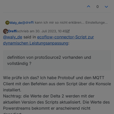
0
@
dreffi
kann ich mir so nicht erklären... Einstellungen
Waly_de
W
gecheckt? alle vollständig ?
Dreffi
schrieb am
30. Juli 2023, 10:45
D
definition von protoSource2 vorhanden und
bin aber jetzt erst mal unterwegs und kann mich nicht
zuletzt editiert von Dreffi
Offline
@
waly_de
said in
ecoflow-connector-Script zur
vollständig ?
kümmern
sonst vielleicht noch mal ein stück log mit
dynamischen Leistungsanpassung
:
eingeschaltetem debug ..
definition von protoSource2 vorhanden und
vollständig ?
Wie prüfe ich das? Ich habe Protobuf und den MQTT
Client mit den Befehlen aus dem Script über die Konsole
installiert.
Nachtrag: die Werte der Delta 2 werden mit der
aktuellen Version des Scripts aktualisiert. Die Werte des
Powerstreams bekommt er anscheinend nicht