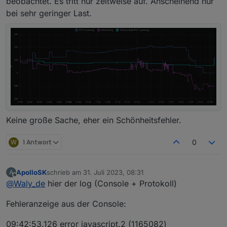
beobachtet. Es tritt nur zeitweise auf. Anscheinend nur
bei sehr geringer Last.
Keine große Sache, eher ein Schönheitsfehler.
W
1 Antwort
0
ApolloSK
schrieb am
31. Juli 2023, 08:31
A
zuletzt editiert von
Offline
@
Waly_de
hier der log (Console + Protokoll)
Fehleranzeige aus der Console:
09:42:53.126 error javascript.2 (1165082)