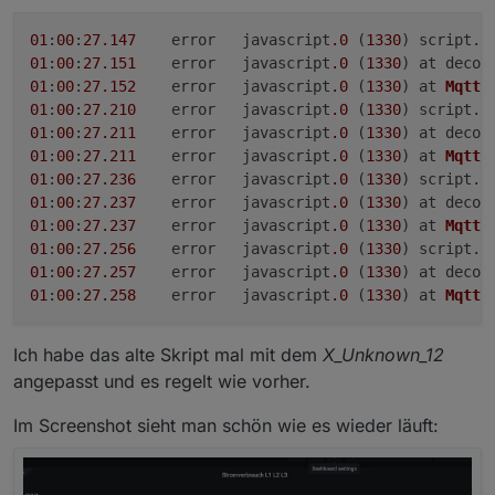
01
:
00
:
27.147
	error	javascript
.0
 (
1330
) script.
j
01
:
00
:
27.151
	error	javascript
.0
 (
1330
) at decod
01
:
00
:
27.152
	error	javascript
.0
 (
1330
) at 
MqttC
01
:
00
:
27.210
	error	javascript
.0
 (
1330
) script.
j
01
:
00
:
27.211
	error	javascript
.0
 (
1330
) at decod
01
:
00
:
27.211
	error	javascript
.0
 (
1330
) at 
MqttC
01
:
00
:
27.236
	error	javascript
.0
 (
1330
) script.
j
01
:
00
:
27.237
	error	javascript
.0
 (
1330
) at decod
01
:
00
:
27.237
	error	javascript
.0
 (
1330
) at 
MqttC
01
:
00
:
27.256
	error	javascript
.0
 (
1330
) script.
j
01
:
00
:
27.257
	error	javascript
.0
 (
1330
) at decod
01
:
00
:
27.258
	error	javascript
.0
 (
1330
) at 
MqttC
Ich habe das alte Skript mal mit dem
X_Unknown_12
angepasst und es regelt wie vorher.
Im Screenshot sieht man schön wie es wieder läuft: