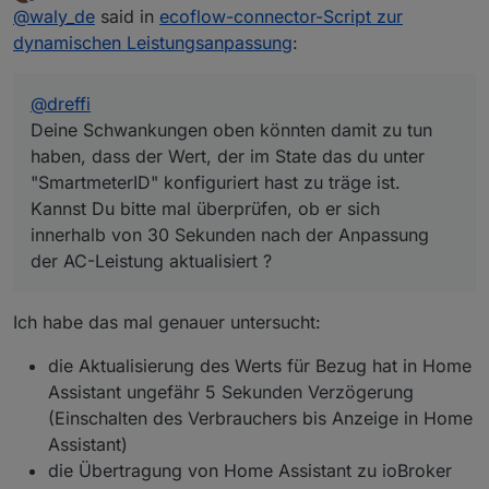
zuletzt editiert von Dreffi
Offline
@
waly_de
said in
ecoflow-connector-Script zur
Logauszug, Mit der Einstellung
haben, dass der Wert, der im State das du unter
Debug: true
"SmartmeterID" konfiguriert hast zu träge ist. Kannst
dynamischen Leistungsanpassung
:
komm ich da nicht weiter.
Du bitte mal überprüfen, ob er sich innerhalb von 30
Sekunden nach der Anpassung der AC-Leistung
aktualisiert ?
@
dreffi
Deine Schwankungen oben könnten damit zu tun
haben, dass der Wert, der im State das du unter
"SmartmeterID" konfiguriert hast zu träge ist.
Kannst Du bitte mal überprüfen, ob er sich
innerhalb von 30 Sekunden nach der Anpassung
der AC-Leistung aktualisiert ?
Ich habe das mal genauer untersucht:
die Aktualisierung des Werts für Bezug hat in Home
Assistant ungefähr 5 Sekunden Verzögerung
(Einschalten des Verbrauchers bis Anzeige in Home
Assistant)
die Übertragung von Home Assistant zu ioBroker