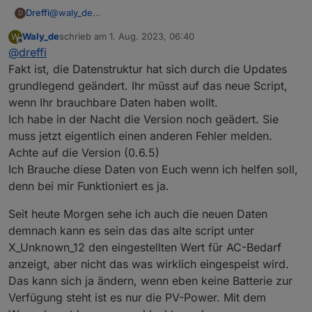
@
waly_de
Dreffi
D
Ich weiß nicht wie ich in diesem Forum sinnvoll ein Log
Waly_de
schrieb am
1. Aug. 2023, 06:40
W
per Nachricht verschicken kann.
Die neue Version des Scripts funktioniert bei mir
zuletzt editiert von
Offline
@
dreffi
weiterhin nicht. Gleiche Fehler wie bei ponti92.
Der Wert ToHome_Power scheint der Wert zu sein, der
Fakt ist, die Datenstruktur hat sich durch die Updates
in der App als eingespeiste Leistung angezeigt wird.
grundlegend geändert. Ihr müsst auf das neue Script,
Also das was in der Ansicht aus dem Powerstream
Nachtrag: für battPozOn/Off greife ich erstmal direkt auf
wenn Ihr brauchbare Daten haben wollt.
"rausgeht" bzw. vielleicht in die "anderen Verbraucher"
den Wert SOC der Delta 2 zu.
Ich habe in der Nacht die Version noch geädert. Sie
rein.
Problem: viele Werte werden derzeit mit dem alten Script
muss jetzt eigentlich einen anderen Fehler melden.
zeitweise gar nicht oder nur sehr selten aktualisiert.
Achte auf die Version (0.6.5)
Betroffen sind z.B. PV1_Power, PV2_Power und leider
Ich Brauche diese Daten von Euch wenn ich helfen soll,
auch Batt_Poz.
denn bei mir Funktioniert es ja.
Die Werte der Delta 2 werden sauber aktualisiert.
Ich vermute durch diese fehlende Aktualisierung
verschluckt sich dann die Logik, da mit alten
Seit heute Morgen sehe ich auch die neuen Daten
Einspeisesollwerten gerechnet wird.
demnach kann es sein das das alte script unter
Ich habe derzeit auch im alten Script (0.5.2)
X_Unknown_12 den eingestellten Wert für AC-Bedarf
ToHome_Power durch X_Unknown_12 ersetzt und es
anzeigt, aber nicht das was wirklich eingespeist wird.
regelt jetzt sauber.
X_Unknown_12 entspricht definitiv dem Wert, der in der
Das kann sich ja ändern, wenn eben keine Batterie zur
App am Schieberegler für den Leistungsbedarf am AC
Verfügung steht ist es nur die PV-Power. Mit dem
Ausgang (Grundlast) eingestellt wird.