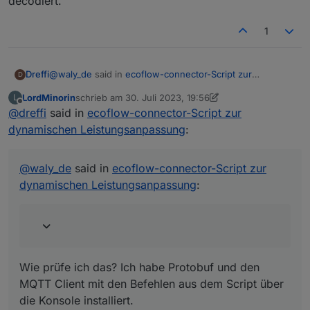
decodiert.
1
@
waly_de
said in
ecoflow-connector-Script zur
Dreffi
D
dynamischen Leistungsanpassung
:
LordMinorin
schrieb am
30. Juli 2023, 19:56
L
zuletzt editiert von LordMinorin
Offline
@
dreffi
said in
definition von protoSource2 vorhanden und
ecoflow-connector-Script zur
vollständig ?
dynamischen Leistungsanpassung
:
Wie prüfe ich das? Ich habe Protobuf und den MQTT
Client mit den Befehlen aus dem Script über die Konsole
installiert.
@
waly_de
said in
ecoflow-connector-Script zur
Nachtrag: die Werte der Delta 2 werden mit der aktuellen
dynamischen Leistungsanpassung
:
Version des Scripts aktualisiert. Die Werte des
Powerstreams bekommt er anscheinend nicht decodiert.
Wie prüfe ich das? Ich habe Protobuf und den
MQTT Client mit den Befehlen aus dem Script über
die Konsole installiert.