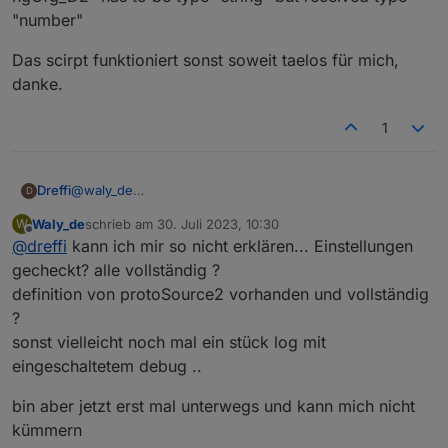
"number"
Das scirpt funktioniert sonst soweit taelos für mich,
danke.
1
@
waly_de
Dreffi
D
Fehlermeldungen nach Start des Scripts in Version 0.6.2:
Waly_de
schrieb am
30. Juli 2023, 10:30
W
zuletzt editiert von
Spoiler
Offline
@
dreffi
kann ich mir so nicht erklären... Einstellungen
gecheckt? alle vollständig ?
definition von protoSource2 vorhanden und vollständig
?
sonst vielleicht noch mal ein stück log mit
eingeschaltetem debug ..
bin aber jetzt erst mal unterwegs und kann mich nicht
kümmern