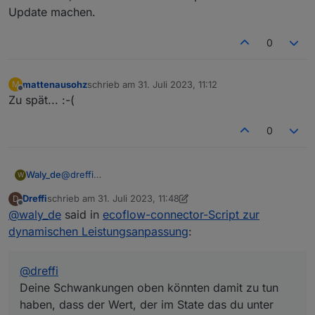
Update machen.
0
mattenausohz
schrieb am
31. Juli 2023, 11:12
M
zuletzt editiert von
Offline
Zu spät... :-(
0
@
dreffi
Waly_de
W
Hmm Ich bleib dran. Es scheint so, als kämen leere
Dreffi
schrieb am
31. Juli 2023, 11:48
D
Telegramme. Aber ohne einen ausführlichen
Deine Schwankungen oben könnten damit zu tun
zuletzt editiert von Dreffi
Offline
@
waly_de
said in
ecoflow-connector-Script zur
Logauszug, Mit der Einstellung
haben, dass der Wert, der im State das du unter
Debug: true
"SmartmeterID" konfiguriert hast zu träge ist. Kannst
dynamischen Leistungsanpassung
:
komm ich da nicht weiter.
Du bitte mal überprüfen, ob er sich innerhalb von 30
Sekunden nach der Anpassung der AC-Leistung
aktualisiert ?
@
dreffi
Deine Schwankungen oben könnten damit zu tun
haben, dass der Wert, der im State das du unter