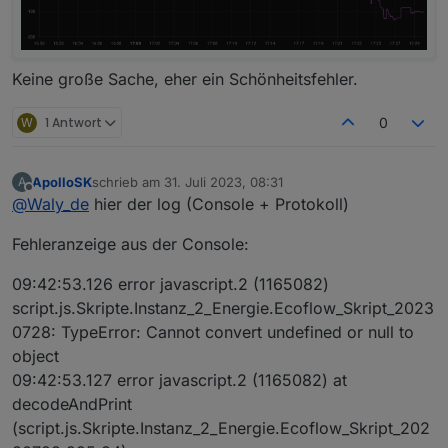
Keine große Sache, eher ein Schönheitsfehler.
W
1 Antwort
0
ApolloSK
schrieb am
31. Juli 2023, 08:31
A
zuletzt editiert von
Offline
@
Waly_de
hier der log (Console + Protokoll)
Fehleranzeige aus der Console:
09:42:53.126 error javascript.2 (1165082)
script.js.Skripte.Instanz_2_Energie.Ecoflow_Skript_2023
0728: TypeError: Cannot convert undefined or null to
object
09:42:53.127 error javascript.2 (1165082) at
decodeAndPrint
(script.js.Skripte.Instanz_2_Energie.Ecoflow_Skript_202