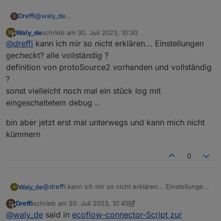
@
waly_de
Dreffi
D
Fehlermeldungen nach Start des Scripts in Version 0.6.2:
Waly_de
schrieb am
30. Juli 2023, 10:30
W
zuletzt editiert von
Spoiler
Offline
@
dreffi
kann ich mir so nicht erklären... Einstellungen
gecheckt? alle vollständig ?
definition von protoSource2 vorhanden und vollständig
?
sonst vielleicht noch mal ein stück log mit
eingeschaltetem debug ..
bin aber jetzt erst mal unterwegs und kann mich nicht
kümmern
0
@
dreffi
kann ich mir so nicht erklären... Einstellungen
Waly_de
W
gecheckt? alle vollständig ?
Dreffi
schrieb am
30. Juli 2023, 10:45
D
definition von protoSource2 vorhanden und
bin aber jetzt erst mal unterwegs und kann mich nicht
zuletzt editiert von Dreffi
Offline
@
waly_de
said in
ecoflow-connector-Script zur
vollständig ?
kümmern