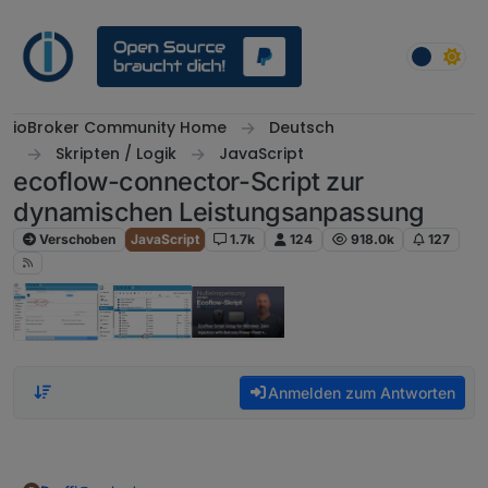
Weiter zum Inhalt
ioBroker Community Home
Deutsch
Skripten / Logik
JavaScript
ecoflow-connector-Script zur
dynamischen Leistungsanpassung
Verschoben
JavaScript
1.7k
124
918.0k
127
Anmelden zum Antworten