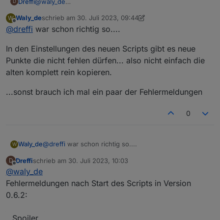
Dreffi
@
waly_de
D
Sorry für die doofe Frage, aber wie tausche ich das
Waly_de
schrieb am
30. Juli 2023, 09:44
W
Skript am besten aus?
zuletzt editiert von Waly_de
Offline
@
dreffi
war schon richtig so....
Ich habe das alte gestoppt, ein neues angelegt und die
Nutzereingaben mit den alten überschrieben. Beim Start
In den Einstellungen des neuen Scripts gibt es neue
des Skripts erhalte ich dann massig rote Fehlereinträge
im Log.
Punkte die nicht fehlen dürfen... also nicht einfach die
Ich habe daher erstmal eine Sicherung geladen.
alten komplett rein kopieren.
...sonst brauch ich mal ein paar der Fehlermeldungen
0
@
dreffi
war schon richtig so....
Waly_de
W
Dreffi
schrieb am
30. Juli 2023, 10:03
D
In den Einstellungen des neuen Scripts gibt es neue
zuletzt editiert von
Offline
@
waly_de
Punkte die nicht fehlen dürfen... also nicht einfach die
alten komplett rein kopieren.
...sonst brauch ich mal ein paar der Fehlermeldungen
Fehlermeldungen nach Start des Scripts in Version
0.6.2:
Spoiler