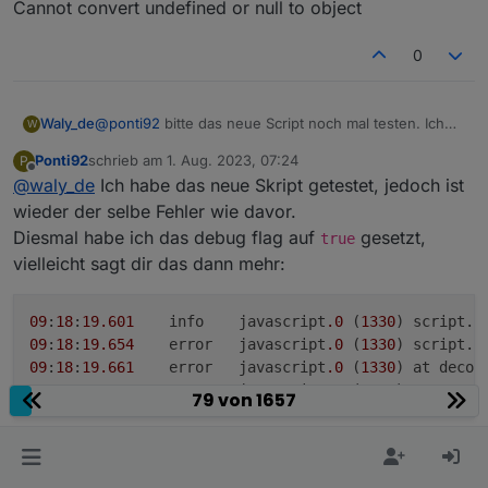
Cannot convert undefined or null to object
0
@
ponti92
bitte das neue Script noch mal testen. Ich
Waly_de
W
habe es modifiziert... und dann bitte ins Logfile sehen.
Ponti92
schrieb am
1. Aug. 2023, 07:24
P
Wenn da Einträge mit:
kommen, bitte schicken.
zuletzt editiert von
Offline
@
waly_de
Ich habe das neue Skript getestet, jedoch ist
Ungültiger hexString: XXX
wieder der selbe Fehler wie davor.
Diesmal habe ich das debug flag auf
gesetzt,
true
vielleicht sagt dir das dann mehr:
09
:
18
:
19.601
	info	javascript
.0
 (
1330
) script.
j
09
:
18
:
19.654
	error	javascript
.0
 (
1330
) script.
j
09
:
18
:
19.661
	error	javascript
.0
 (
1330
) at decod
09
:
18
:
19.663
	error	javascript
.0
 (
1330
) at 
MqttC
79 von 1657
D.h. immer beim Empfang von Daten bekomme ich
diesen TypeError..