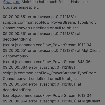
@
waly_de
Moin! Ich habe auch Fehler. Habe alle
wenn Ihr brauchbare Daten haben wollt.
demnach kann es sein das das alte script unter
Ich habe in der Nacht die Version noch geädert. Sie
X_Unknown_12 den eingestellten Wert für AC-Bedarf
Updates eingespielt.
muss jetzt eigentlich einen anderen Fehler melden.
anzeigt, aber nicht das was wirklich eingespeist wird.
Achte auf die Version (0.6.5)
Das kann sich ja ändern, wenn eben keine Batterie
09:20:00.651 error javascript.0 (1121881)
Ich Brauche diese Daten von Euch wenn ich helfen
zur Verfügung steht ist es nur die PV-Power. Mit dem
script.js.common.ecoFlow_PowerStream: TypeError:
soll, denn bei mir Funktioniert es ja.
Wunschwert kann man schlecht regeln.
Cannot convert undefined or null to object
09:20:00.651 error javascript.0 (1121881) at
decodeAndPrint
(script.js.common.ecoFlow_PowerStream:1012:34)
09:20:00.651 error javascript.0 (1121881) at MqttClient.
<anonymous>
(script.js.common.ecoFlow_PowerStream:843:36)
09:20:00.664 error javascript.0 (1121881)
script.js.common.ecoFlow_PowerStream: TypeError:
Cannot convert undefined or null to object
09:20:00.664 error javascript.0 (1121881) at
decodeAndPrint
(script.js.common.ecoFlow_PowerStream:1012:34)
09:20:00.664 error javascript.0 (1121881) at MqttClient.