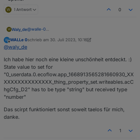
W
1 Antwort
0
@
walle-0
Waly_de
W
Dann probier es mal aus:
WALLe 0
schrieb am
30. Juli 2023, 10:16
W
zuletzt editiert von WALLe 0
Offline
@
waly_de
VG Markus
Ich habe hier noch eine kleine unschönheit entdeckt. :)
State value to set for
"0_userdata.0.ecoflow.app_1668913565281660930_XX
XXXXXXXXXXXXXX_thing_property_set.writeables.acC
hgCfg_D2" has to be type "string" but received type
"number"
Das scirpt funktioniert sonst soweit taelos für mich,
danke.
1