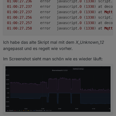
01
:
00
:
27.236
	error	javascript
.0
 (
1330
) script.
j
01
:
00
:
27.237
	error	javascript
.0
 (
1330
) at decod
01
:
00
:
27.237
	error	javascript
.0
 (
1330
) at 
MqttC
01
:
00
:
27.256
	error	javascript
.0
 (
1330
) script.
j
01
:
00
:
27.257
	error	javascript
.0
 (
1330
) at decod
01
:
00
:
27.258
	error	javascript
.0
 (
1330
) at 
MqttC
Ich habe das alte Skript mal mit dem
X_Unknown_12
angepasst und es regelt wie vorher.
Im Screenshot sieht man schön wie es wieder läuft: