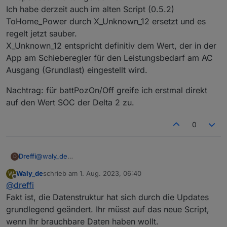
Ich habe derzeit auch im alten Script (0.5.2)
ToHome_Power durch X_Unknown_12 ersetzt und es
regelt jetzt sauber.
X_Unknown_12 entspricht definitiv dem Wert, der in der
App am Schieberegler für den Leistungsbedarf am AC
Ausgang (Grundlast) eingestellt wird.
Nachtrag: für battPozOn/Off greife ich erstmal direkt
auf den Wert SOC der Delta 2 zu.
0
@
waly_de
Dreffi
D
Ich weiß nicht wie ich in diesem Forum sinnvoll ein Log
Waly_de
schrieb am
1. Aug. 2023, 06:40
W
per Nachricht verschicken kann.
Die neue Version des Scripts funktioniert bei mir
zuletzt editiert von
Offline
@
dreffi
weiterhin nicht. Gleiche Fehler wie bei ponti92.
Der Wert ToHome_Power scheint der Wert zu sein, der
Fakt ist, die Datenstruktur hat sich durch die Updates
in der App als eingespeiste Leistung angezeigt wird.
grundlegend geändert. Ihr müsst auf das neue Script,
Also das was in der Ansicht aus dem Powerstream
Nachtrag: für battPozOn/Off greife ich erstmal direkt auf
wenn Ihr brauchbare Daten haben wollt.
"rausgeht" bzw. vielleicht in die "anderen Verbraucher"
den Wert SOC der Delta 2 zu.