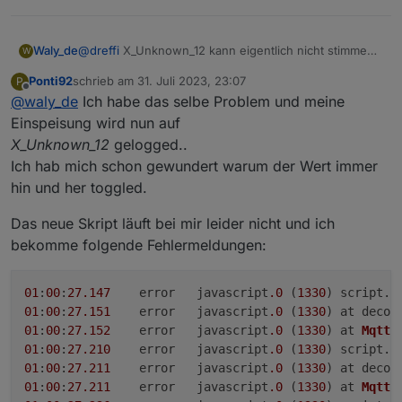
07:21:24 Bezug: 16W
07:21:27 Bezug: 15W
07:21:47 Einspeisesollwert: 87W
@
dreffi
X_Unknown_12 kann eigentlich nicht stimmen.
Waly_de
W
Der Einspeisesollwert ist das Objekt X_Unknown_12 des
es sollte in ToHome_Power stehen und im neuen
Powerstream (alte Version des Scripts), was nach meiner
Ponti92
schrieb am
31. Juli 2023, 23:07
P
Script in inv_output_watts.
Anbei die neue Version des Skriptes, die nun
zuletzt editiert von
Beobachtung der eingestellten Grundlast*10 entspricht.
Offline
@
waly_de
Ich habe das selbe Problem und meine
Ich hab versucht Dein Problem zu korrigieren. Teste
hoffentlich auch mit den Updates klar kommen sollte...
Es erfolgen also definitiv noch Aktualisierungen des
mal
Einspeisung wird nun auf
Bezugs innerhalb der 30 Sekunden.
X_Unknown_12
gelogged..
Bin gespannt, Ob es bei Euch läuft....
Ich hab mich schon gewundert warum der Wert immer
hin und her toggled.
Das neue Skript läuft bei mir leider nicht und ich
bekomme folgende Fehlermeldungen:
01
:
00
:
27.147
	error	javascript
.0
 (
1330
) script.
j
01
:
00
:
27.151
	error	javascript
.0
 (
1330
) at decod
01
:
00
:
27.152
	error	javascript
.0
 (
1330
) at 
MqttC
01
:
00
:
27.210
	error	javascript
.0
 (
1330
) script.
j
01
:
00
:
27.211
	error	javascript
.0
 (
1330
) at decod
01
:
00
:
27.211
	error	javascript
.0
 (
1330
) at 
MqttC