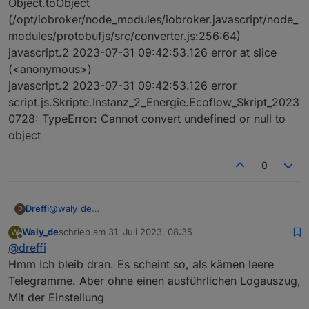
Object.toObject
(/opt/iobroker/node_modules/iobroker.javascript/node_
modules/protobufjs/src/converter.js:256:64)
javascript.2 2023-07-31 09:42:53.126 error at slice
(<anonymous>)
javascript.2 2023-07-31 09:42:53.126 error
script.js.Skripte.Instanz_2_Energie.Ecoflow_Skript_2023
0728: TypeError: Cannot convert undefined or null to
object
0
@
waly_de
Dreffi
D
Seit ungefähr 16:00 hat es bei mir mit dem alten Script
Waly_de
schrieb am
31. Juli 2023, 08:35
W
wieder makellos bis in die Nacht funktioniert, trotz der
Ergänzung:
zuletzt editiert von
Offline
@
dreffi
Updates.
Auch heute morgen hat es ebenfalls wieder mit der
Regelung begonnen. Es kommt allerdings nicht so viel
Hmm Ich bleib dran. Es scheint so, als kämen leere
AC-Leistung raus wie sie sollte. Eingestellt ist Restbezug
Telegramme. Aber ohne einen ausführlichen Logauszug,
von 10W. Mit den Verlusten etc. müssten ungefähr 16W
Mit der Einstellung
rauskommen, es bleibt aber bei einem Bezug von eher