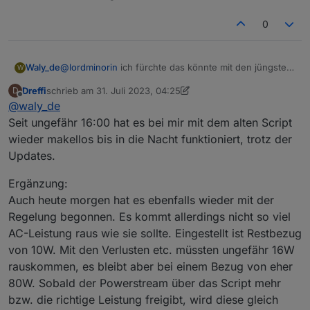
den MQTT Client mit den Befehlen aus dem
Script über die Konsole installiert.
0
Nachtrag: die Werte der Delta 2 werden mit
der aktuellen Version des Scripts aktualisiert.
Die Werte des Powerstreams bekommt er
@
lordminorin
ich fürchte das könnte mit den jüngsten
Waly_de
W
anscheinend nicht decodiert.
updates zusammen hängen.
Dreffi
schrieb am
31. Juli 2023, 04:25
D
ich hab noch keine gemacht, weil ich das befürchtet
dennoch: bitte mal mit Debug : true kurz loggen und
zuletzt editiert von Dreffi
Offline
@
waly_de
habe.
mir zukommen lassen. gern auch als PM
Seit ungefähr 16:00 hat es bei mir mit dem alten Script
wieder makellos bis in die Nacht funktioniert, trotz der
Updates.
Ergänzung:
Auch heute morgen hat es ebenfalls wieder mit der
Regelung begonnen. Es kommt allerdings nicht so viel
AC-Leistung raus wie sie sollte. Eingestellt ist Restbezug
von 10W. Mit den Verlusten etc. müssten ungefähr 16W
rauskommen, es bleibt aber bei einem Bezug von eher
80W. Sobald der Powerstream über das Script mehr
bzw. die richtige Leistung freigibt, wird diese gleich