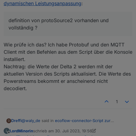
sonst vielleicht noch mal ein stück log mit
dynamischen Leistungsanpassung
:
eingeschaltetem debug ..
definition von protoSource2 vorhanden und
vollständig ?
Wie prüfe ich das? Ich habe Protobuf und den MQTT
Client mit den Befehlen aus dem Script über die Konsole
installiert.
Nachtrag: die Werte der Delta 2 werden mit der
aktuellen Version des Scripts aktualisiert. Die Werte des
Powerstreams bekommt er anscheinend nicht
decodiert.
1
@
waly_de
said in
ecoflow-connector-Script zur
Dreffi
D
dynamischen Leistungsanpassung
:
LordMinorin
schrieb am
30. Juli 2023, 19:56
L
zuletzt editiert von LordMinorin
Offline