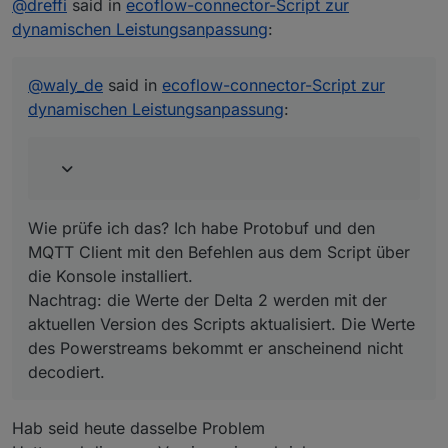
@
dreffi
said in
definition von protoSource2 vorhanden und
ecoflow-connector-Script zur
vollständig ?
dynamischen Leistungsanpassung
:
Wie prüfe ich das? Ich habe Protobuf und den MQTT
Client mit den Befehlen aus dem Script über die Konsole
installiert.
@
waly_de
said in
ecoflow-connector-Script zur
Nachtrag: die Werte der Delta 2 werden mit der aktuellen
dynamischen Leistungsanpassung
:
Version des Scripts aktualisiert. Die Werte des
Powerstreams bekommt er anscheinend nicht decodiert.
Wie prüfe ich das? Ich habe Protobuf und den
MQTT Client mit den Befehlen aus dem Script über
die Konsole installiert.
Nachtrag: die Werte der Delta 2 werden mit der
aktuellen Version des Scripts aktualisiert. Die Werte
des Powerstreams bekommt er anscheinend nicht
decodiert.
Hab seid heute dasselbe Problem