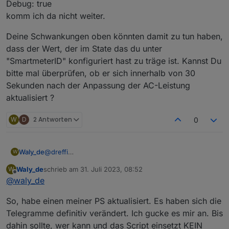
Debug: true
80W. Sobald der Powerstream über das Script mehr bzw.
die richtige Leistung freigibt, wird diese gleich wieder
komm ich da nicht weiter.
runter geregelt. Ich habe dazu die tatsächlichen Werte in
Home Assistant mit den jeweiligen Objekten in ioBroker
Deine Schwankungen oben könnten damit zu tun haben,
beobachtet. Diese laufen absolut synchron.
dass der Wert, der im State das du unter
"SmartmeterID" konfiguriert hast zu träge ist. Kannst Du
bitte mal überprüfen, ob er sich innerhalb von 30
Sekunden nach der Anpassung der AC-Leistung
aktualisiert ?
W
D
2 Antworten
0
Das gleiche Verhalten habe ich gestern auch schon
beobachtet. Es tritt nur zeitweise auf. Anscheinend nur
bei sehr geringer Last.
@
dreffi
Waly_de
W
Hmm Ich bleib dran. Es scheint so, als kämen leere
Waly_de
schrieb am
31. Juli 2023, 08:52
W
Telegramme. Aber ohne einen ausführlichen
Deine Schwankungen oben könnten damit zu tun
zuletzt editiert von
Offline
@
waly_de
Logauszug, Mit der Einstellung
haben, dass der Wert, der im State das du unter
Debug: true
"SmartmeterID" konfiguriert hast zu träge ist. Kannst
So, habe einen meiner PS aktualisiert. Es haben sich die
komm ich da nicht weiter.
Du bitte mal überprüfen, ob er sich innerhalb von 30
Sekunden nach der Anpassung der AC-Leistung
Telegramme definitiv verändert. Ich gucke es mir an. Bis
Keine große Sache, eher ein Schönheitsfehler.
aktualisiert ?
dahin sollte, wer kann und das Script einsetzt KEIN