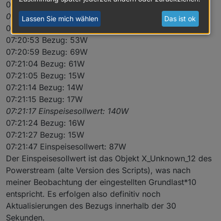
07:20:32 Bezug: 73W
07:20:32 Einspeisesollwert: 85W
Lassen Sie mich wählen
Das ist ok
07:20:50 Bezug: 69W
07:20:53 Bezug: 53W
07:20:59 Bezug: 69W
07:21:04 Bezug: 61W
07:21:05 Bezug: 15W
07:21:14 Bezug: 14W
07:21:15 Bezug: 17W
07:21:17 Einspeisesollwert: 140W
07:21:24 Bezug: 16W
07:21:27 Bezug: 15W
07:21:47 Einspeisesollwert: 87W
Der Einspeisesollwert ist das Objekt X_Unknown_12 des
Powerstream (alte Version des Scripts), was nach
meiner Beobachtung der eingestellten Grundlast*10
entspricht. Es erfolgen also definitiv noch
Aktualisierungen des Bezugs innerhalb der 30
Sekunden.