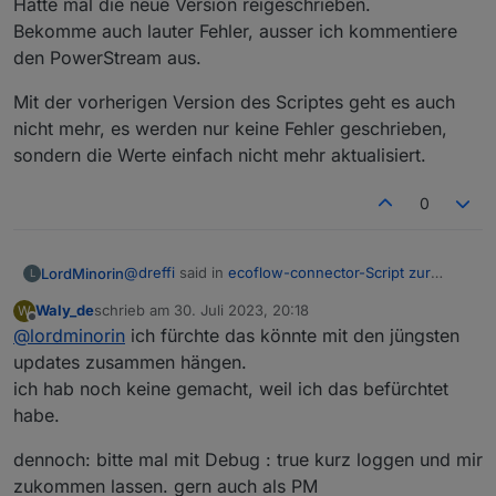
Hatte mal die neue Version reigeschrieben.
Bekomme auch lauter Fehler, ausser ich kommentiere
den PowerStream aus.
Mit der vorherigen Version des Scriptes geht es auch
nicht mehr, es werden nur keine Fehler geschrieben,
sondern die Werte einfach nicht mehr aktualisiert.
0
@
dreffi
said in
ecoflow-connector-Script zur
LordMinorin
L
dynamischen Leistungsanpassung
:
Waly_de
schrieb am
30. Juli 2023, 20:18
W
zuletzt editiert von
Offline
@
lordminorin
ich fürchte das könnte mit den jüngsten
@
waly_de
said in
ecoflow-connector-Script
zur dynamischen Leistungsanpassung
:
updates zusammen hängen.
Hab seid heute dasselbe Problem
ich hab noch keine gemacht, weil ich das befürchtet
Hatte mal die neue Version reigeschrieben.
definition von protoSource2 vorhanden
habe.
Bekomme auch lauter Fehler, ausser ich
Mit der vorherigen Version des Scriptes geht es
und vollständig ?
kommentiere den PowerStream aus.
auch nicht mehr, es werden nur keine Fehler
geschrieben, sondern die Werte einfach nicht
dennoch: bitte mal mit Debug : true kurz loggen und mir
mehr aktualisiert.
zukommen lassen. gern auch als PM
Wie prüfe ich das? Ich habe Protobuf und