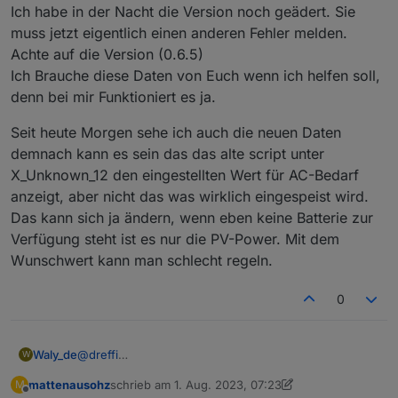
Ich habe in der Nacht die Version noch geädert. Sie
rein.
Problem: viele Werte werden derzeit mit dem alten Script
muss jetzt eigentlich einen anderen Fehler melden.
zeitweise gar nicht oder nur sehr selten aktualisiert.
Achte auf die Version (0.6.5)
Betroffen sind z.B. PV1_Power, PV2_Power und leider
Ich Brauche diese Daten von Euch wenn ich helfen soll,
auch Batt_Poz.
denn bei mir Funktioniert es ja.
Die Werte der Delta 2 werden sauber aktualisiert.
Ich vermute durch diese fehlende Aktualisierung
verschluckt sich dann die Logik, da mit alten
Seit heute Morgen sehe ich auch die neuen Daten
Einspeisesollwerten gerechnet wird.
demnach kann es sein das das alte script unter
Ich habe derzeit auch im alten Script (0.5.2)
X_Unknown_12 den eingestellten Wert für AC-Bedarf
ToHome_Power durch X_Unknown_12 ersetzt und es
anzeigt, aber nicht das was wirklich eingespeist wird.
regelt jetzt sauber.
X_Unknown_12 entspricht definitiv dem Wert, der in der
Das kann sich ja ändern, wenn eben keine Batterie zur
App am Schieberegler für den Leistungsbedarf am AC
Verfügung steht ist es nur die PV-Power. Mit dem
Ausgang (Grundlast) eingestellt wird.
Wunschwert kann man schlecht regeln.
0
@
dreffi
Waly_de
W
Fakt ist, die Datenstruktur hat sich durch die Updates
mattenausohz
schrieb am
1. Aug. 2023, 07:23
M
grundlegend geändert. Ihr müsst auf das neue Script,
Seit heute Morgen sehe ich auch die neuen Daten
zuletzt editiert von mattenausohz
8. Jan. 2023, 09:
Offline