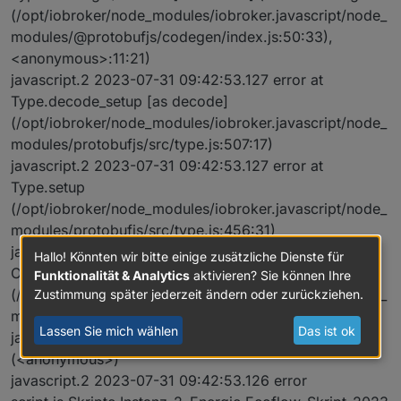
(/opt/iobroker/node_modules/iobroker.javascript/node_
modules/@protobufjs/codegen/index.js:50:33),
<anonymous>:11:21)
javascript.2 2023-07-31 09:42:53.127 error at
Type.decode_setup [as decode]
(/opt/iobroker/node_modules/iobroker.javascript/node_
modules/protobufjs/src/type.js:507:17)
javascript.2 2023-07-31 09:42:53.127 error at
Type.setup
(/opt/iobroker/node_modules/iobroker.javascript/node_
modules/protobufjs/src/type.js:456:31)
javascript.2 2023-07-31 09:42:53.127 error at
Hallo! Könnten wir bitte einige zusätzliche Dienste für
Object.toObject
Funktionalität & Analytics
aktivieren? Sie können Ihre
(/opt/iobroker/node_modules/iobroker.javascript/node_
Zustimmung später jederzeit ändern oder zurückziehen.
modules/protobufjs/src/converter.js:256:64)
Lassen Sie mich wählen
Das ist ok
javascript.2 2023-07-31 09:42:53.126 error at slice
(<anonymous>)
javascript.2 2023-07-31 09:42:53.126 error