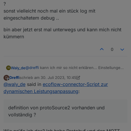
?
sonst vielleicht noch mal ein stück log mit
eingeschaltetem debug ..
bin aber jetzt erst mal unterwegs und kann mich nicht
kümmern
0
@
dreffi
kann ich mir so nicht erklären... Einstellungen
Waly_de
W
gecheckt? alle vollständig ?
Dreffi
schrieb am
30. Juli 2023, 10:45
D
definition von protoSource2 vorhanden und
bin aber jetzt erst mal unterwegs und kann mich nicht
zuletzt editiert von Dreffi
Offline
@
waly_de
said in
ecoflow-connector-Script zur
vollständig ?
kümmern
sonst vielleicht noch mal ein stück log mit
dynamischen Leistungsanpassung
:
eingeschaltetem debug ..
definition von protoSource2 vorhanden und
vollständig ?
Wie prüfe ich das? Ich habe Protobuf und den MQTT