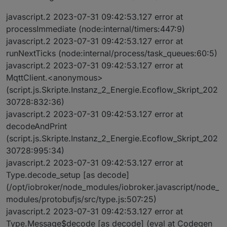
javascript.2 2023-07-31 09:42:53.127 error at
processImmediate (node:internal/timers:447:9)
javascript.2 2023-07-31 09:42:53.127 error at
runNextTicks (node:internal/process/task_queues:60:5)
javascript.2 2023-07-31 09:42:53.127 error at
MqttClient.<anonymous>
(script.js.Skripte.Instanz_2_Energie.Ecoflow_Skript_202
30728:832:36)
javascript.2 2023-07-31 09:42:53.127 error at
decodeAndPrint
(script.js.Skripte.Instanz_2_Energie.Ecoflow_Skript_202
30728:995:34)
javascript.2 2023-07-31 09:42:53.127 error at
Type.decode_setup [as decode]
(/opt/iobroker/node_modules/iobroker.javascript/node_
modules/protobufjs/src/type.js:507:25)
javascript.2 2023-07-31 09:42:53.127 error at
Type.Message$decode [as decode] (eval at Codegen