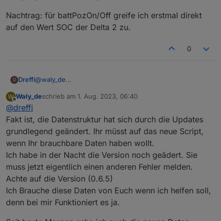
Nachtrag: für battPozOn/Off greife ich erstmal direkt
auf den Wert SOC der Delta 2 zu.
0
@
waly_de
Dreffi
D
Ich weiß nicht wie ich in diesem Forum sinnvoll ein Log
Waly_de
schrieb am
1. Aug. 2023, 06:40
W
per Nachricht verschicken kann.
Die neue Version des Scripts funktioniert bei mir
zuletzt editiert von
Offline
@
dreffi
weiterhin nicht. Gleiche Fehler wie bei ponti92.
Der Wert ToHome_Power scheint der Wert zu sein, der
Fakt ist, die Datenstruktur hat sich durch die Updates
in der App als eingespeiste Leistung angezeigt wird.
grundlegend geändert. Ihr müsst auf das neue Script,
Also das was in der Ansicht aus dem Powerstream
Nachtrag: für battPozOn/Off greife ich erstmal direkt auf
wenn Ihr brauchbare Daten haben wollt.
"rausgeht" bzw. vielleicht in die "anderen Verbraucher"
den Wert SOC der Delta 2 zu.
Ich habe in der Nacht die Version noch geädert. Sie
rein.
Problem: viele Werte werden derzeit mit dem alten Script
muss jetzt eigentlich einen anderen Fehler melden.
zeitweise gar nicht oder nur sehr selten aktualisiert.
Achte auf die Version (0.6.5)
Betroffen sind z.B. PV1_Power, PV2_Power und leider
Ich Brauche diese Daten von Euch wenn ich helfen soll,
auch Batt_Poz.
denn bei mir Funktioniert es ja.
Die Werte der Delta 2 werden sauber aktualisiert.
Ich vermute durch diese fehlende Aktualisierung
verschluckt sich dann die Logik, da mit alten