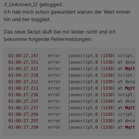
X_Unknown_12
gelogged..
Bin gespannt, Ob es bei Euch läuft....
Ich hab mich schon gewundert warum der Wert immer
hin und her toggled.
Das neue Skript läuft bei mir leider nicht und ich
bekomme folgende Fehlermeldungen:
01
:
00
:
27.147
	error	javascript
.0
 (
1330
) script.
j
01
:
00
:
27.151
	error	javascript
.0
 (
1330
) at decod
01
:
00
:
27.152
	error	javascript
.0
 (
1330
) at 
MqttC
01
:
00
:
27.210
	error	javascript
.0
 (
1330
) script.
j
01
:
00
:
27.211
	error	javascript
.0
 (
1330
) at decod
01
:
00
:
27.211
	error	javascript
.0
 (
1330
) at 
MqttC
01
:
00
:
27.236
	error	javascript
.0
 (
1330
) script.
j
01
:
00
:
27.237
	error	javascript
.0
 (
1330
) at decod
01
:
00
:
27.237
	error	javascript
.0
 (
1330
) at 
MqttC
01
:
00
:
27.256
	error	javascript
.0
 (
1330
) script.
j
01
:
00
:
27.257
	error	javascript
.0
 (
1330
) at decod
01
:
00
:
27.258
	error	javascript
.0
 (
1330
) at 
MqttC