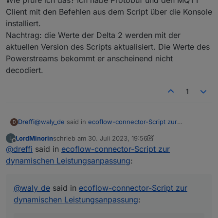
Client mit den Befehlen aus dem Script über die Konsole
installiert.
Nachtrag: die Werte der Delta 2 werden mit der
aktuellen Version des Scripts aktualisiert. Die Werte des
Powerstreams bekommt er anscheinend nicht
decodiert.
1
@
waly_de
said in
ecoflow-connector-Script zur
Dreffi
D
dynamischen Leistungsanpassung
:
LordMinorin
schrieb am
30. Juli 2023, 19:56
L
zuletzt editiert von LordMinorin
Offline
@
dreffi
said in
definition von protoSource2 vorhanden und
ecoflow-connector-Script zur
vollständig ?
dynamischen Leistungsanpassung
:
Wie prüfe ich das? Ich habe Protobuf und den MQTT
Client mit den Befehlen aus dem Script über die Konsole
installiert.
@
waly_de
said in
ecoflow-connector-Script zur
Nachtrag: die Werte der Delta 2 werden mit der aktuellen
dynamischen Leistungsanpassung
:
Version des Scripts aktualisiert. Die Werte des
Powerstreams bekommt er anscheinend nicht decodiert.