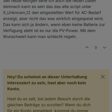
Seit heute Morgen sehe ich auch die neuen Daten
Einspeisesollwerten gerechnet wird.
demnach kann es sein das das alte script unter
Ich habe derzeit auch im alten Script (0.5.2)
X_Unknown_12 den eingestellten Wert für AC-Bedarf
ToHome_Power durch X_Unknown_12 ersetzt und es
anzeigt, aber nicht das was wirklich eingespeist wird.
regelt jetzt sauber.
X_Unknown_12 entspricht definitiv dem Wert, der in der
Das kann sich ja ändern, wenn eben keine Batterie zur
App am Schieberegler für den Leistungsbedarf am AC
Verfügung steht ist es nur die PV-Power. Mit dem
Ausgang (Grundlast) eingestellt wird.
Wunschwert kann man schlecht regeln.
0
Hey! Du scheinst an dieser Unterhaltung
interessiert zu sein, hast aber noch kein
Konto.
Hast du es satt, bei jedem Besuch durch die
gleichen Beiträge zu scrollen? Wenn du dich
für ein Konto anmeldest, kommst du immer