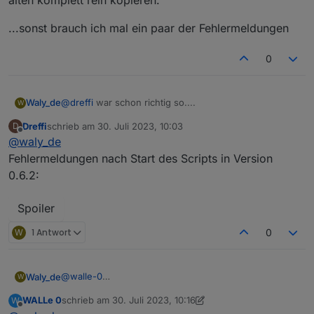
...sonst brauch ich mal ein paar der Fehlermeldungen
0
@
dreffi
war schon richtig so....
Waly_de
W
Dreffi
schrieb am
30. Juli 2023, 10:03
D
In den Einstellungen des neuen Scripts gibt es neue
zuletzt editiert von
Offline
@
waly_de
Punkte die nicht fehlen dürfen... also nicht einfach die
alten komplett rein kopieren.
...sonst brauch ich mal ein paar der Fehlermeldungen
Fehlermeldungen nach Start des Scripts in Version
0.6.2:
Spoiler
W
1 Antwort
0
@
walle-0
Waly_de
W
Dann probier es mal aus:
WALLe 0
schrieb am
30. Juli 2023, 10:16
W
zuletzt editiert von WALLe 0
Offline