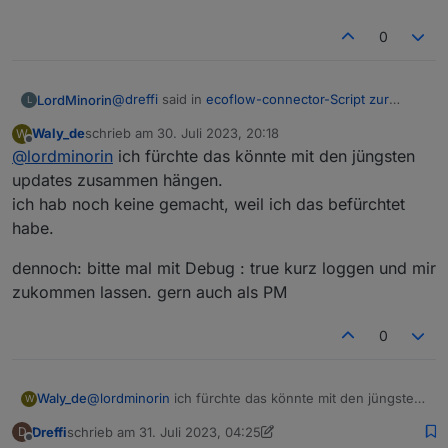
0
@
dreffi
said in
ecoflow-connector-Script zur
LordMinorin
L
dynamischen Leistungsanpassung
:
Waly_de
schrieb am
30. Juli 2023, 20:18
W
zuletzt editiert von
Offline
@
lordminorin
ich fürchte das könnte mit den jüngsten
@
waly_de
said in
ecoflow-connector-Script
zur dynamischen Leistungsanpassung
:
updates zusammen hängen.
Hab seid heute dasselbe Problem
ich hab noch keine gemacht, weil ich das befürchtet
Hatte mal die neue Version reigeschrieben.
definition von protoSource2 vorhanden
habe.
Bekomme auch lauter Fehler, ausser ich
Mit der vorherigen Version des Scriptes geht es
und vollständig ?
kommentiere den PowerStream aus.
auch nicht mehr, es werden nur keine Fehler
geschrieben, sondern die Werte einfach nicht
dennoch: bitte mal mit Debug : true kurz loggen und mir
mehr aktualisiert.
zukommen lassen. gern auch als PM
Wie prüfe ich das? Ich habe Protobuf und
den MQTT Client mit den Befehlen aus dem
Script über die Konsole installiert.
0
Nachtrag: die Werte der Delta 2 werden mit
der aktuellen Version des Scripts aktualisiert.
Die Werte des Powerstreams bekommt er
@
lordminorin
ich fürchte das könnte mit den jüngsten
Waly_de
W
anscheinend nicht decodiert.
updates zusammen hängen.
Dreffi
schrieb am
31. Juli 2023, 04:25
D
ich hab noch keine gemacht, weil ich das befürchtet
dennoch: bitte mal mit Debug : true kurz loggen und
zuletzt editiert von Dreffi
Offline