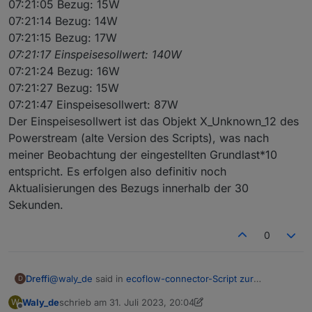
07:21:05 Bezug: 15W
07:21:14 Bezug: 14W
07:21:15 Bezug: 17W
07:21:17 Einspeisesollwert: 140W
07:21:24 Bezug: 16W
07:21:27 Bezug: 15W
07:21:47 Einspeisesollwert: 87W
Der Einspeisesollwert ist das Objekt X_Unknown_12 des
Powerstream (alte Version des Scripts), was nach
meiner Beobachtung der eingestellten Grundlast*10
entspricht. Es erfolgen also definitiv noch
Aktualisierungen des Bezugs innerhalb der 30
Sekunden.
0
@
waly_de
said in
ecoflow-connector-Script zur
Dreffi
D
dynamischen Leistungsanpassung
:
Waly_de
schrieb am
31. Juli 2023, 20:04
W
zuletzt editiert von Waly_de
8. Jan. 2023, 10:00