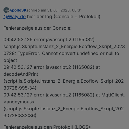
ApolloSK
schrieb am
31. Juli 2023, 08:31
A
zuletzt editiert von
Offline
@
Waly_de
hier der log (Console + Protokoll)
Fehleranzeige aus der Console:
09:42:53.126 error javascript.2 (1165082)
script.js.Skripte.Instanz_2_Energie.Ecoflow_Skript_2023
0728: TypeError: Cannot convert undefined or null to
object
09:42:53.127 error javascript.2 (1165082) at
decodeAndPrint
(script.js.Skripte.Instanz_2_Energie.Ecoflow_Skript_202
30728:995:34)
09:42:53.127 error javascript.2 (1165082) at MqttClient.
<anonymous>
(script.js.Skripte.Instanz_2_Energie.Ecoflow_Skript_202
30728:832:36)
Fehleranzeige aus den Protokoll (LOGS):