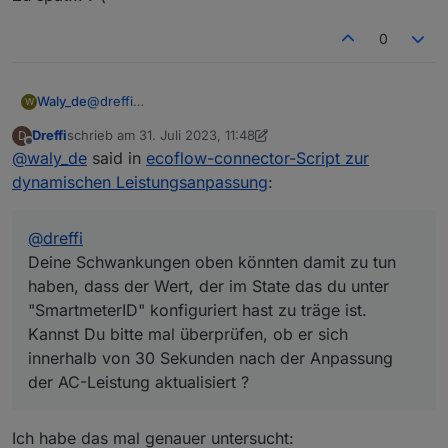
0
@
dreffi
Waly_de
W
Hmm Ich bleib dran. Es scheint so, als kämen leere
Dreffi
schrieb am
31. Juli 2023, 11:48
D
Telegramme. Aber ohne einen ausführlichen
Deine Schwankungen oben könnten damit zu tun
zuletzt editiert von Dreffi
Offline
@
waly_de
said in
ecoflow-connector-Script zur
Logauszug, Mit der Einstellung
haben, dass der Wert, der im State das du unter
Debug: true
"SmartmeterID" konfiguriert hast zu träge ist. Kannst
dynamischen Leistungsanpassung
:
komm ich da nicht weiter.
Du bitte mal überprüfen, ob er sich innerhalb von 30
Sekunden nach der Anpassung der AC-Leistung
aktualisiert ?
@
dreffi
Deine Schwankungen oben könnten damit zu tun
haben, dass der Wert, der im State das du unter
"SmartmeterID" konfiguriert hast zu träge ist.
Kannst Du bitte mal überprüfen, ob er sich
innerhalb von 30 Sekunden nach der Anpassung
der AC-Leistung aktualisiert ?
Ich habe das mal genauer untersucht: