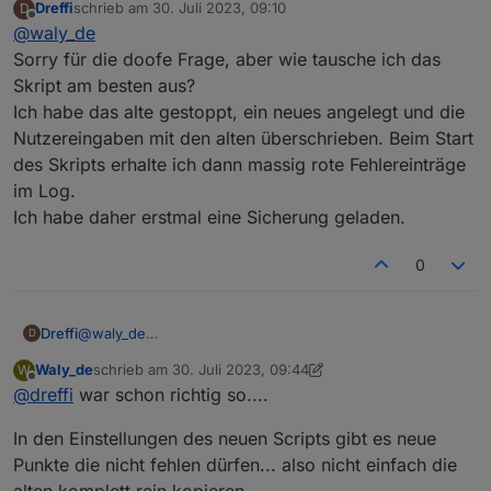
Dreffi
schrieb am
30. Juli 2023, 09:10
D
aufpassen, das nicht grade eine Bluetooth Verbindung
Zu dem State kann ich Dir nur dringend empfehlen die
zuletzt editiert von
Offline
@
waly_de
angezeigt wird, sonst merkt man das nicht.
Letzte(Beta) version vom Script zu verwenden. Denn
die States haben sich, nachdem die
Sorry für die doofe Frage, aber wie tausche ich das
Originaldefinitionen von ecoflow eingebaut wurden
Skript am besten aus?
alle geändert. Aktuell steht der Wert in:
Ich habe das alte gestoppt, ein neues angelegt und die
0_userdata.0.ecoflow.app_device_property_XXXXXXX
Nutzereingaben mit den alten überschrieben. Beim Start
XXXXXXXXX.data.InverterHeartbeat.permanentWatts
des Skripts erhalte ich dann massig rote Fehlereinträge
im Log.
Ich habe daher erstmal eine Sicherung geladen.
0
Dreffi
@
waly_de
D
Sorry für die doofe Frage, aber wie tausche ich das
Waly_de
schrieb am
30. Juli 2023, 09:44
W
Skript am besten aus?
zuletzt editiert von Waly_de
Offline
@
dreffi
war schon richtig so....
Ich habe das alte gestoppt, ein neues angelegt und die
Nutzereingaben mit den alten überschrieben. Beim Start
In den Einstellungen des neuen Scripts gibt es neue
des Skripts erhalte ich dann massig rote Fehlereinträge
im Log.
Punkte die nicht fehlen dürfen... also nicht einfach die
Ich habe daher erstmal eine Sicherung geladen.
alten komplett rein kopieren.