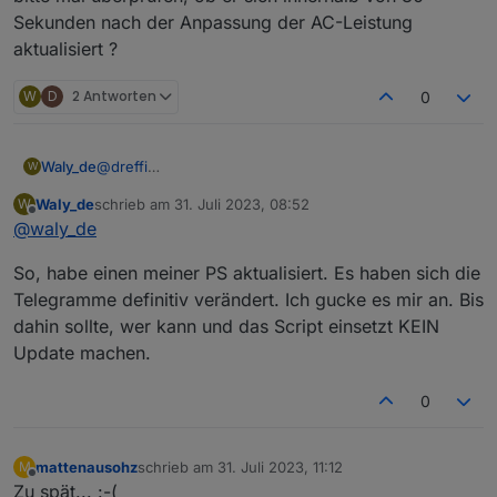
Sekunden nach der Anpassung der AC-Leistung
aktualisiert ?
W
D
2 Antworten
0
Das gleiche Verhalten habe ich gestern auch schon
beobachtet. Es tritt nur zeitweise auf. Anscheinend nur
bei sehr geringer Last.
@
dreffi
Waly_de
W
Hmm Ich bleib dran. Es scheint so, als kämen leere
Waly_de
schrieb am
31. Juli 2023, 08:52
W
Telegramme. Aber ohne einen ausführlichen
Deine Schwankungen oben könnten damit zu tun
zuletzt editiert von
Offline
@
waly_de
Logauszug, Mit der Einstellung
haben, dass der Wert, der im State das du unter
Debug: true
"SmartmeterID" konfiguriert hast zu träge ist. Kannst
So, habe einen meiner PS aktualisiert. Es haben sich die
komm ich da nicht weiter.
Du bitte mal überprüfen, ob er sich innerhalb von 30
Sekunden nach der Anpassung der AC-Leistung
Telegramme definitiv verändert. Ich gucke es mir an. Bis
Keine große Sache, eher ein Schönheitsfehler.
aktualisiert ?
dahin sollte, wer kann und das Script einsetzt KEIN
Update machen.
0
mattenausohz
schrieb am
31. Juli 2023, 11:12
M
zuletzt editiert von
Offline
Zu spät... :-(