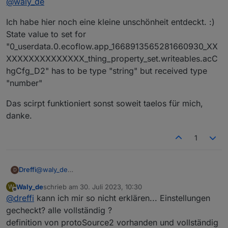
@
waly_de
VG Markus
Ich habe hier noch eine kleine unschönheit entdeckt. :)
State value to set for
"0_userdata.0.ecoflow.app_1668913565281660930_XX
XXXXXXXXXXXXXX_thing_property_set.writeables.acC
hgCfg_D2" has to be type "string" but received type
"number"
Das scirpt funktioniert sonst soweit taelos für mich,
danke.
1
@
waly_de
Dreffi
D
Fehlermeldungen nach Start des Scripts in Version 0.6.2:
Waly_de
schrieb am
30. Juli 2023, 10:30
W
zuletzt editiert von
Spoiler
Offline
@
dreffi
kann ich mir so nicht erklären... Einstellungen
gecheckt? alle vollständig ?
definition von protoSource2 vorhanden und vollständig