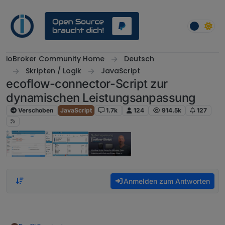
Weiter zum Inhalt
ioBroker Community Home
Deutsch
Skripten / Logik
JavaScript
ecoflow-connector-Script zur
dynamischen Leistungsanpassung
Verschoben
JavaScript
1.7k
124
914.5k
127
Anmelden zum Antworten