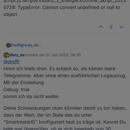
script.js.Skripte.Instanz_2_Energie.Ecoflow_Skript_2023
0728: TypeError: Cannot convert undefined or null to
object
0
@
waly_de
Dreffi
D
Seit ungefähr 16:00 hat es bei mir mit dem alten Script
Waly_de
schrieb am
31. Juli 2023, 08:35
W
wieder makellos bis in die Nacht funktioniert, trotz der
Ergänzung:
zuletzt editiert von
Offline
@
dreffi
Updates.
Auch heute morgen hat es ebenfalls wieder mit der
Regelung begonnen. Es kommt allerdings nicht so viel
Hmm Ich bleib dran. Es scheint so, als kämen leere
AC-Leistung raus wie sie sollte. Eingestellt ist Restbezug
Telegramme. Aber ohne einen ausführlichen Logauszug,
von 10W. Mit den Verlusten etc. müssten ungefähr 16W
Mit der Einstellung
rauskommen, es bleibt aber bei einem Bezug von eher
Debug: true
80W. Sobald der Powerstream über das Script mehr bzw.
die richtige Leistung freigibt, wird diese gleich wieder
komm ich da nicht weiter.
runter geregelt. Ich habe dazu die tatsächlichen Werte in
Home Assistant mit den jeweiligen Objekten in ioBroker
Deine Schwankungen oben könnten damit zu tun haben,
beobachtet. Diese laufen absolut synchron.
dass der Wert, der im State das du unter
"SmartmeterID" konfiguriert hast zu träge ist. Kannst Du
bitte mal überprüfen, ob er sich innerhalb von 30