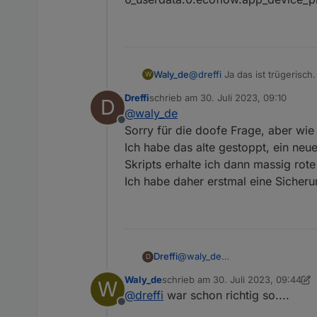
aktualisiert zu werden, noch ü
Jepp, ich habe den Powerstrea
Beispiele:
Powerstream hat auch gleich wi
totalPV steht unverändert auf 5
PV1_Power steht auf 3 und PV2
PlugPower steht auf 36. Ist das
@
dreffi
Ja das ist trügerisc
Waly_de
W
eine Bluetooth Verbindung an
Dreffi
schrieb am
30. Juli 2023, 09:10
D
Zu dem State kann ich Dir n
zuletzt editiert von
@
waly_de
haben sich, nachdem die Orig
Offline
(Sorry, der erste Pfeil muss et
0_userdata.0.ecoflow.app_
Sorry für die doofe Frage, aber wie
Ich habe das alte gestoppt, ein neu
Skripts erhalte ich dann massig rote
Ich habe daher erstmal eine Sicher
Dreffi
@
waly_de
D
Sorry für die doofe Frage, aber
Waly_de
schrieb am
30. Juli 2023, 09:44
W
Ich habe das alte gestoppt, ei
zuletzt editiert von Waly_de
@
dreffi
war schon richtig so....
erhalte ich dann massig rote Fe
Offline
Ich habe daher erstmal eine Si