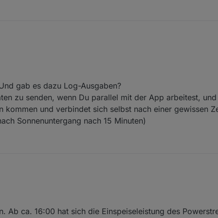
forum.com/thread/202377-tibber-doppelter-lesekopf-pulse/
stens 2x irgendwas hängen geblieben. Ich weiß noch nicht wo die Ursac
erstream mehr aktualisiert. Ich werde das beobachten. Nach Neustart 
 Und gab es dazu Log-Ausgaben?
ten zu senden, wenn Du parallel mit der App arbeitest, und 
n kommen und verbindet sich selbst nach einer gewissen Z
 nach Sonnenuntergang nach 15 Minuten)
Hänger? Und gab es dazu Log-Ausgaben?
hört Daten zu senden, wenn Du parallel mit der App arbeitest, und diese
ommen und verbindet sich selbst nach einer gewissen Zeit neu. (Am Tag nach einer
. Ab ca. 16:00 hat sich die Einspeiseleistung des Powerst