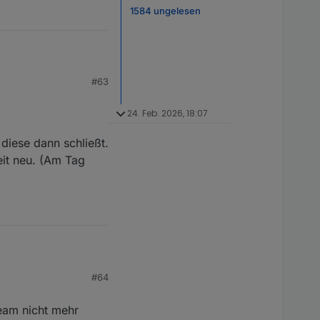
1584 ungelesen
#63
he lag, aber es
des Scripts läuft es
24. Feb. 2026, 18:07
diese dann schließt.
eit neu. (Am Tag
#64
 dann schließt. Das
ream nicht mehr