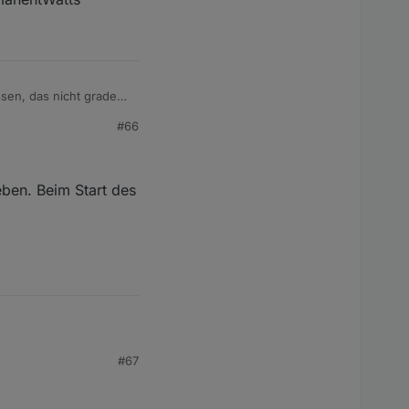
ktualisiert. Der
 in meinem Netzwerk.
sen, das nicht grade
#66
. Denn die States
eht der Wert in:
Watts
eben. Beim Start des
#67
im Start des Skripts