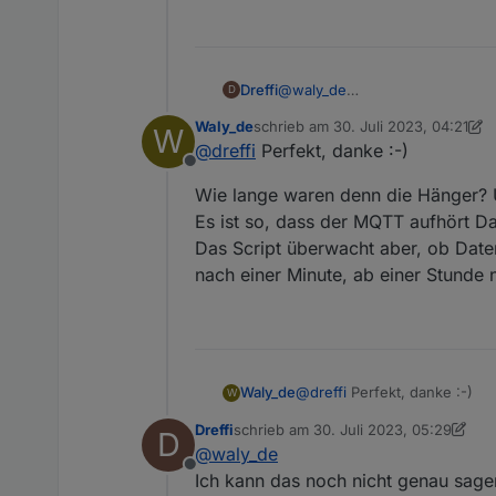
@
waly_de
Dreffi
D
Klar:
https://www.photovoltaik
Waly_de
schrieb am
30. Juli 2023, 04:21
W
Mir ist heute Nachmittag minde
zuletzt editiert von Waly_de
@
dreffi
Perfekt, danke :-)
wurden dann keine Werte am Pow
Offline
Moment sofort wieder.
Wie lange waren denn die Hänger?
Es ist so, dass der MQTT aufhört Da
Das Script überwacht aber, ob Date
nach einer Minute, ab einer Stunde
@
dreffi
Perfekt, danke :-)
Waly_de
W
Dreffi
schrieb am
30. Juli 2023, 05:29
D
Wie lange waren denn die 
zuletzt editiert von Dreffi
@
waly_de
Es ist so, dass der MQTT auf
Offline
Script überwacht aber, ob Daten k
Ich kann das noch nicht genau sagen