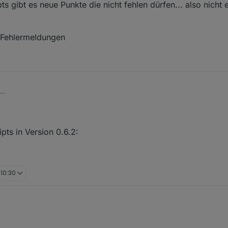
s gibt es neue Punkte die nicht fehlen dürfen... also nicht e
r Fehlermeldungen
..
n Scripts gibt es neue Punkte die nicht fehlen dürfen... also nicht einf
paar der Fehlermeldungen
pts in Version 0.6.2:
 10:30