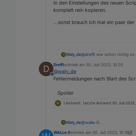
In den Einstellungen des neuen Script
komplett rein kopieren.
...sonst brauch ich mal ein paar de
@
dreffi
war schon richtig so..
Waly_de
W
Dreffi
schrieb am
30. Juli 2023, 10:03
D
In den Einstellungen des neue
zuletzt editiert von
@
waly_de
rein kopieren.
Offline
...sonst brauch ich mal ein 
Fehlermeldungen nach Start des Scri
Spoiler
W
1 Antwort
Letzte Antwort
30. Juli 2023,
@
walle-0
Waly_de
W
Dann probier es mal aus:
WALLe 0
schrieb am
30. Juli 2023, 10:16
zuletzt editiert von WALLe 0