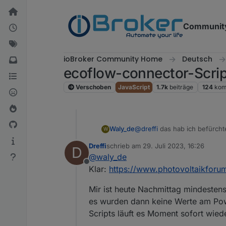
Weiter zum Inhalt
Communit
ioBroker Community Home
Deutsch
ecoflow-connector-Scri
Verschoben
JavaScript
1.7k
beiträge
124
kom
@
dreffi
das hab ich befürchte
Waly_de
W
Dreffi
schrieb am
29. Juli 2023, 16:26
D
zuletzt editiert von
@
waly_de
Es gäbe Möglichkeiten die
Offline
Klar:
https://www.photovoltaikforu
Hast Du da vielleicht nähere 
Mir ist heute Nachmittag mindesten
es wurden dann keine Werte am Pow
Scripts läuft es Moment sofort wiede