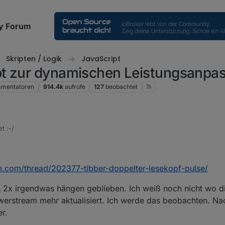
y Forum
Skripten / Logik
JavaScript
pt zur dynamischen Leistungsanpa
mentatoren
914.4k
aufrufe
127
beobachtet
t :-/
 Signale des Zählers auf einen weiteren Sendekopf zu spiegeln
m.com/thread/202377-tibber-doppelter-lesekopf-pulse/
Infos für mich?
s 2x irgendwas hängen geblieben. Ich weiß noch nicht wo d
erstream mehr aktualisiert. Ich werde das beobachten. Na
r.