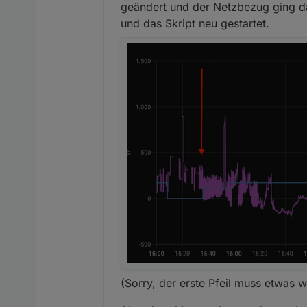
Minute, ab einer Stunde na
geändert und der Netzbezug ging da
und das Skript neu gestartet.
(Sorry, der erste Pfeil muss etwas w