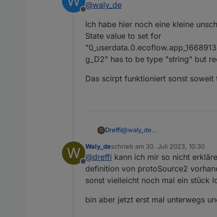
W
@
waly_de
Offline
VG Markus
Ich habe hier noch eine kleine unsch
State value to set for
"0_userdata.0.ecoflow.app_16689
g_D2" has to be type "string" but r
Das scirpt funktioniert sonst soweit
@
waly_de
Dreffi
D
Fehlermeldungen nach Start des 
Waly_de
schrieb am
30. Juli 2023, 10:30
W
zuletzt editiert von
Spoiler
@
dreffi
kann ich mir so nicht erkläre
Offline
definition von protoSource2 vorhan
sonst vielleicht noch mal ein stück 
bin aber jetzt erst mal unterwegs 