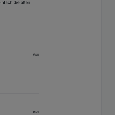
infach die alten
#68
ach die alten komplett
#69