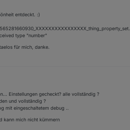
önheit entdeckt. :)
13565281660930_XXXXXXXXXXXXXXXX_thing_property_set.
eceived type "number"
 taelos für mich, danke.
Scripts in Version 0.6.2:
n... Einstellungen gecheckt? alle vollständig ?
den und vollständig ?
log mit eingeschaltetem debug ..
und kann mich nicht kümmern