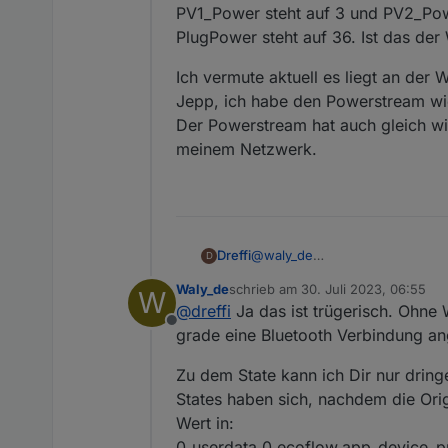
PV1_Power steht auf 3 und PV2_Pow
PlugPower steht auf 36. Ist das der 
Ich vermute aktuell es liegt an de
Jepp, ich habe den Powerstream wie
Der Powerstream hat auch gleich wi
meinem Netzwerk.
@
waly_de
Dreffi
D
Ich kann das noch nicht genau 
Waly_de
schrieb am
30. Juli 2023, 06:55
W
der Netzbezug ging damit teilw
Abends schien es dann andauer
zuletzt editiert von
@
dreffi
Ja das ist trügerisch. Ohne
gestartet.
gab gestern reichlich Updates b
Offline
rumgespielt haben.
Zur Klarstellung: das Skript läu
grade eine Bluetooth Verbindung an
Im PV-Forum gibt es reichlich
mehr vom Powerstream übern
Welches Objekt (state) in ioB
Das mit der App ist ein guter T
Zu dem State kann ich Dir nur drin
dieses dann aktualisiert wird u
von der App lassen.
States haben sich, nachdem die Orig
Update:
Wert in:
es hängt wieder. Aktuell sieht e
0_userdata.0.ecoflow.app_device
Das Skript läuft und der Wert 
Ich vermute aktuell es liegt a