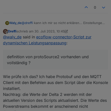
0
@
dreffi
kann ich mir so nicht erklären... Einstellungen
Waly_de
W
gecheckt? alle vollständig ?
Dreffi
schrieb am
30. Juli 2023, 10:45
D
definition von protoSource2 vorhanden und
bin aber jetzt erst mal unterwegs und kann mich nicht
zuletzt editiert von Dreffi
Offline
@
waly_de
said in
ecoflow-connector-Script zur
vollständig ?
kümmern
sonst vielleicht noch mal ein stück log mit
dynamischen Leistungsanpassung
:
eingeschaltetem debug ..
definition von protoSource2 vorhanden und
vollständig ?
Wie prüfe ich das? Ich habe Protobuf und den MQTT
Client mit den Befehlen aus dem Script über die Konsole
installiert.
Nachtrag: die Werte der Delta 2 werden mit der
aktuellen Version des Scripts aktualisiert. Die Werte des
Powerstreams bekommt er anscheinend nicht