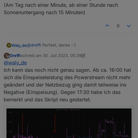
(Am Tag nach einer Minute, ab einer Stunde nach
Sonnenuntergang nach 15 Minuten)
0
@
dreffi
Perfekt, danke :-)
Waly_de
W
Dreffi
schrieb am
30. Juli 2023, 05:29
D
Wie lange waren denn die Hänger? Und gab es dazu
zuletzt editiert von Dreffi
Offline
@
waly_de
Log-Ausgaben?
Es ist so, dass der MQTT aufhört Daten zu senden,
Ich kann das noch nicht genau sagen. Ab ca. 16:00 hat
wenn Du parallel mit der App arbeitest, und diese
sich die Einspeiseleistung des Powerstream nicht mehr
dann schließt. Das Script überwacht aber, ob Daten
geändert und der Netzbezug ging damit teilweise ins
kommen und verbindet sich selbst nach einer
Negative (Einspeisung). Gegen 17:30 habe ich das
gewissen Zeit neu. (Am Tag nach einer Minute, ab
einer Stunde nach Sonnenuntergang nach 15
bemerkt und das Skript neu gestartet.
Minuten)