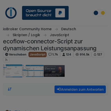
Weiter zum Inhalt
ioBroker Community Home
Deutsch
Skripten / Logik
JavaScript
ecoflow-connector-Script zur
dynamischen Leistungsanpassung
Verschoben
JavaScript
1.7k
124
914.5k
127
Anmelden zum Antworten