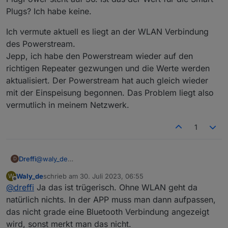
Plugs? Ich habe keine.
Ich vermute aktuell es liegt an der WLAN Verbindung
des Powerstream.
Jepp, ich habe den Powerstream wieder auf den
richtigen Repeater gezwungen und die Werte werden
aktualisiert. Der Powerstream hat auch gleich wieder
mit der Einspeisung begonnen. Das Problem liegt also
vermutlich in meinem Netzwerk.
1
@
waly_de
Dreffi
D
Ich kann das noch nicht genau sagen. Ab ca. 16:00 hat
Waly_de
schrieb am
30. Juli 2023, 06:55
W
sich die Einspeiseleistung des Powerstream nicht mehr
Abends schien es dann andauernd auszusetzen. Es
zuletzt editiert von
Offline
@
dreffi
Ja das ist trügerisch. Ohne WLAN geht da
geändert und der Netzbezug ging damit teilweise ins
kann aber auch sein, dass da andere Probleme mit
Negative (Einspeisung). Gegen 17:30 habe ich das
reingespielt haben. Es gab gestern reichlich Updates bei
Zur Klarstellung: das Skript läuft weiter und die Objekte
natürlich nichts. In der APP muss man dann aufpassen,
bemerkt und das Skript neu gestartet.
ecoflow. Vielleicht war der MQTT Server schlicht
in ioBroker werden auch aktualisiert. Es scheint
das nicht grade eine Bluetooth Verbindung angezeigt
überlastet, weil alle an den Geräten rumgespielt haben.
irgendwann nur nicht mehr vom Powerstream
Das mit der App ist ein guter Tipp. Ich werde diese
wird, sonst merkt man das nicht.
Im PV-Forum gibt es reichlich Beschwerden zu
übernommen zu werden.
schließen, das Skript 1x neu starten und dann einige