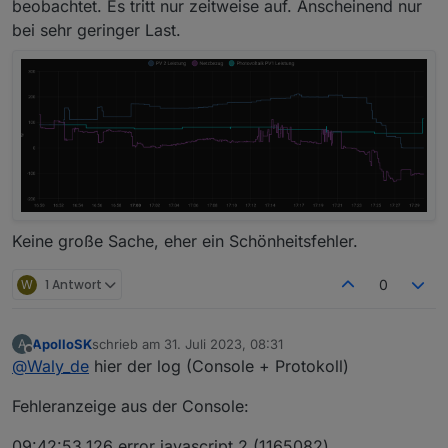
beobachtet. Es tritt nur zeitweise auf. Anscheinend nur
bei sehr geringer Last.
Keine große Sache, eher ein Schönheitsfehler.
W
1 Antwort
0
ApolloSK
schrieb am
31. Juli 2023, 08:31
A
zuletzt editiert von
Offline
@
Waly_de
hier der log (Console + Protokoll)
Fehleranzeige aus der Console:
09:42:53.126 error javascript.2 (1165082)