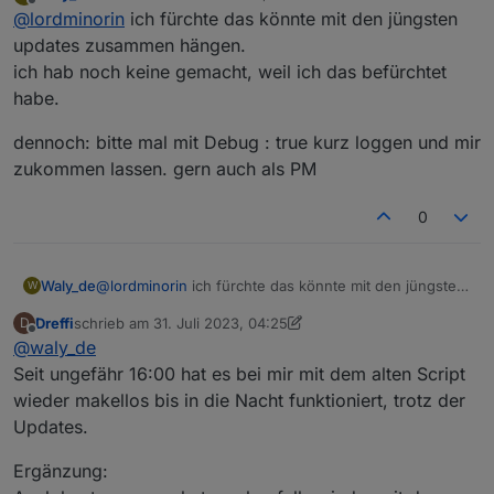
zuletzt editiert von
Offline
@
lordminorin
ich fürchte das könnte mit den jüngsten
@
waly_de
said in
ecoflow-connector-Script
zur dynamischen Leistungsanpassung
:
updates zusammen hängen.
Hab seid heute dasselbe Problem
ich hab noch keine gemacht, weil ich das befürchtet
Hatte mal die neue Version reigeschrieben.
definition von protoSource2 vorhanden
habe.
Bekomme auch lauter Fehler, ausser ich
Mit der vorherigen Version des Scriptes geht es
und vollständig ?
kommentiere den PowerStream aus.
auch nicht mehr, es werden nur keine Fehler
geschrieben, sondern die Werte einfach nicht
dennoch: bitte mal mit Debug : true kurz loggen und mir
mehr aktualisiert.
zukommen lassen. gern auch als PM
Wie prüfe ich das? Ich habe Protobuf und
den MQTT Client mit den Befehlen aus dem
Script über die Konsole installiert.
0
Nachtrag: die Werte der Delta 2 werden mit
der aktuellen Version des Scripts aktualisiert.
Die Werte des Powerstreams bekommt er
@
lordminorin
ich fürchte das könnte mit den jüngsten
Waly_de
W
anscheinend nicht decodiert.
updates zusammen hängen.
Dreffi
schrieb am
31. Juli 2023, 04:25
D
ich hab noch keine gemacht, weil ich das befürchtet
dennoch: bitte mal mit Debug : true kurz loggen und
zuletzt editiert von Dreffi
Offline
@
waly_de
habe.
mir zukommen lassen. gern auch als PM
Seit ungefähr 16:00 hat es bei mir mit dem alten Script
wieder makellos bis in die Nacht funktioniert, trotz der
Updates.
Ergänzung: