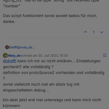
"number"
Das scirpt funktioniert sonst soweit taelos für mich,
danke.
1
@
waly_de
Dreffi
D
Fehlermeldungen nach Start des Scripts in Version 0.6.2:
Waly_de
schrieb am
30. Juli 2023, 10:30
W
zuletzt editiert von
Spoiler
Offline
@
dreffi
kann ich mir so nicht erklären... Einstellungen
gecheckt? alle vollständig ?
definition von protoSource2 vorhanden und vollständig
?
sonst vielleicht noch mal ein stück log mit
eingeschaltetem debug ..
bin aber jetzt erst mal unterwegs und kann mich nicht
kümmern