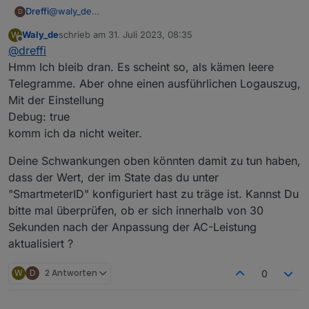
@
waly_de
Dreffi
D
Seit ungefähr 16:00 hat es bei mir mit dem alten Script
Waly_de
schrieb am
31. Juli 2023, 08:35
W
wieder makellos bis in die Nacht funktioniert, trotz der
Ergänzung:
zuletzt editiert von
Offline
@
dreffi
Updates.
Auch heute morgen hat es ebenfalls wieder mit der
Regelung begonnen. Es kommt allerdings nicht so viel
Hmm Ich bleib dran. Es scheint so, als kämen leere
AC-Leistung raus wie sie sollte. Eingestellt ist Restbezug
Telegramme. Aber ohne einen ausführlichen Logauszug,
von 10W. Mit den Verlusten etc. müssten ungefähr 16W
Mit der Einstellung
rauskommen, es bleibt aber bei einem Bezug von eher
Debug: true
80W. Sobald der Powerstream über das Script mehr bzw.
die richtige Leistung freigibt, wird diese gleich wieder
komm ich da nicht weiter.
runter geregelt. Ich habe dazu die tatsächlichen Werte in
Home Assistant mit den jeweiligen Objekten in ioBroker
Deine Schwankungen oben könnten damit zu tun haben,
beobachtet. Diese laufen absolut synchron.
dass der Wert, der im State das du unter
"SmartmeterID" konfiguriert hast zu träge ist. Kannst Du
bitte mal überprüfen, ob er sich innerhalb von 30
Sekunden nach der Anpassung der AC-Leistung
aktualisiert ?
W
D
2 Antworten
0
Das gleiche Verhalten habe ich gestern auch schon
beobachtet. Es tritt nur zeitweise auf. Anscheinend nur
bei sehr geringer Last.