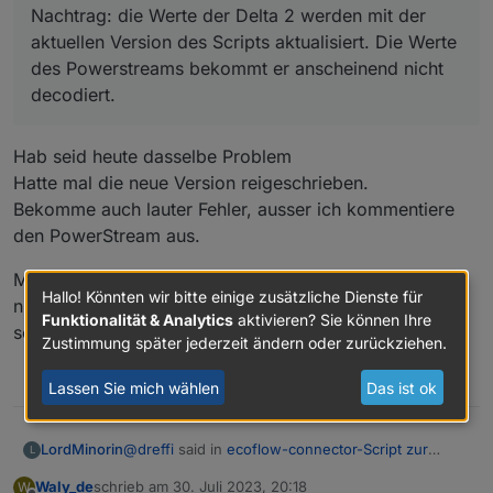
Nachtrag: die Werte der Delta 2 werden mit der
aktuellen Version des Scripts aktualisiert. Die Werte
des Powerstreams bekommt er anscheinend nicht
decodiert.
Hab seid heute dasselbe Problem
Hatte mal die neue Version reigeschrieben.
Bekomme auch lauter Fehler, ausser ich kommentiere
den PowerStream aus.
Mit der vorherigen Version des Scriptes geht es auch
Hallo! Könnten wir bitte einige zusätzliche Dienste für
nicht mehr, es werden nur keine Fehler geschrieben,
Funktionalität & Analytics
aktivieren? Sie können Ihre
sondern die Werte einfach nicht mehr aktualisiert.
Zustimmung später jederzeit ändern oder zurückziehen.
0
Lassen Sie mich wählen
Das ist ok
@
dreffi
said in
ecoflow-connector-Script zur
LordMinorin
L
dynamischen Leistungsanpassung
:
Waly_de
schrieb am
30. Juli 2023, 20:18
W