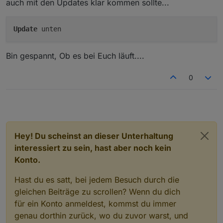
auch mit den Updates klar kommen sollte...
07:20:50 Bezug: 69W
die Übertragung von Home Assistant zu ioBroker
07:20:53 Bezug: 53W
erfolgt nahtlos (weniger als eine Sekunde)
07:20:59 Bezug: 69W
der Wert für Bezug aktualisiert sich innerhalb
Update
unten
07:21:04 Bezug: 61W
weniger Sekunden, die Abstände variieren
07:21:05 Bezug: 15W
zwischen 1 und 15 Sekunden, wobei nur
Bin gespannt, Ob es bei Euch läuft....
07:21:14 Bezug: 14W
Änderungen protokolliert werden
07:21:15 Bezug: 17W
07:21:17 Einspeisesollwert: 140W
0
07:21:24 Bezug: 16W
07:21:27 Bezug: 15W
07:21:47 Einspeisesollwert: 87W
Der Einspeisesollwert ist das Objekt X_Unknown_12 des
Powerstream (alte Version des Scripts), was nach meiner
Beobachtung der eingestellten Grundlast*10 entspricht.
Hey! Du scheinst an dieser Unterhaltung
Es erfolgen also definitiv noch Aktualisierungen des
interessiert zu sein, hast aber noch kein
Bezugs innerhalb der 30 Sekunden.
Konto.
Hast du es satt, bei jedem Besuch durch die
gleichen Beiträge zu scrollen? Wenn du dich
für ein Konto anmeldest, kommst du immer
genau dorthin zurück, wo du zuvor warst, und