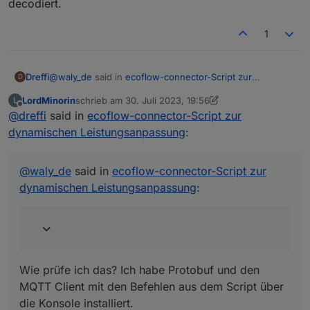
decodiert.
1
@
waly_de
said in
ecoflow-connector-Script zur
Dreffi
D
dynamischen Leistungsanpassung
:
LordMinorin
schrieb am
30. Juli 2023, 19:56
L
zuletzt editiert von LordMinorin
Offline
@
dreffi
said in
definition von protoSource2 vorhanden und
ecoflow-connector-Script zur
vollständig ?
dynamischen Leistungsanpassung
:
Wie prüfe ich das? Ich habe Protobuf und den MQTT
Client mit den Befehlen aus dem Script über die Konsole
installiert.
@
waly_de
said in
ecoflow-connector-Script zur
Nachtrag: die Werte der Delta 2 werden mit der aktuellen
dynamischen Leistungsanpassung
:
Version des Scripts aktualisiert. Die Werte des
Powerstreams bekommt er anscheinend nicht decodiert.
Wie prüfe ich das? Ich habe Protobuf und den
MQTT Client mit den Befehlen aus dem Script über
die Konsole installiert.