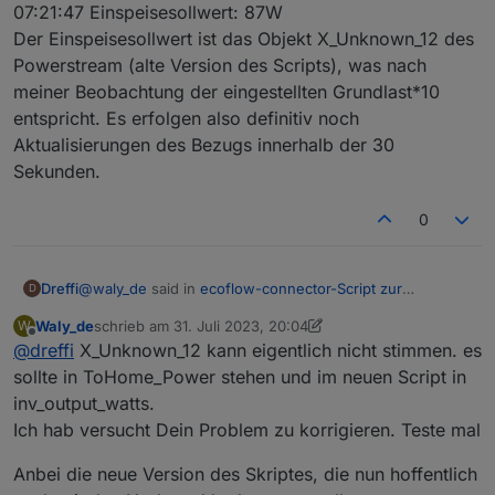
07:21:47 Einspeisesollwert: 87W
Der Einspeisesollwert ist das Objekt X_Unknown_12 des
Powerstream (alte Version des Scripts), was nach
meiner Beobachtung der eingestellten Grundlast*10
entspricht. Es erfolgen also definitiv noch
Aktualisierungen des Bezugs innerhalb der 30
Sekunden.
0
@
waly_de
said in
ecoflow-connector-Script zur
Dreffi
D
dynamischen Leistungsanpassung
:
Waly_de
schrieb am
31. Juli 2023, 20:04
W
zuletzt editiert von Waly_de
8. Jan. 2023, 10:00
Offline
@
dreffi
X_Unknown_12 kann eigentlich nicht stimmen. es
@
dreffi
Deine Schwankungen oben könnten damit zu tun
sollte in ToHome_Power stehen und im neuen Script in
Ich habe das mal genauer untersucht:
haben, dass der Wert, der im State das du unter
inv_output_watts.
"SmartmeterID" konfiguriert hast zu träge ist.
Ich hab versucht Dein Problem zu korrigieren. Teste mal
die Aktualisierung des Werts für Bezug hat in Home
Kannst Du bitte mal überprüfen, ob er sich
Kleine Chronologie von heute Morgen:
Assistant ungefähr 5 Sekunden Verzögerung
innerhalb von 30 Sekunden nach der Anpassung
07:20:32 Bezug: 73W
(Einschalten des Verbrauchers bis Anzeige in Home
Anbei die neue Version des Skriptes, die nun hoffentlich
der AC-Leistung aktualisiert ?
07:20:32 Einspeisesollwert: 85W
Assistant)