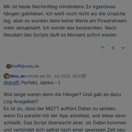
Mir ist heute Nachmittag mindestens 2x irgendwas
hängen geblieben. Ich weiß noch nicht wo die Ursache
lag, aber es wurden dann keine Werte am Powerstream
mehr aktualisiert. Ich werde das beobachten. Nach
Neustart des Scripts läuft es Moment sofort wieder.
0
@
waly_de
Dreffi
D
Klar:
Waly_de
schrieb am
30. Juli 2023, 04:21
W
https://www.photovoltaikforum.com/thread/202377-
Mir ist heute Nachmittag mindestens 2x irgendwas
zuletzt editiert von Waly_de
Offline
@
dreffi
Perfekt, danke :-)
tibber-doppelter-lesekopf-pulse/
hängen geblieben. Ich weiß noch nicht wo die Ursache
lag, aber es wurden dann keine Werte am Powerstream
Wie lange waren denn die Hänger? Und gab es dazu
mehr aktualisiert. Ich werde das beobachten. Nach
Neustart des Scripts läuft es Moment sofort wieder.
Log-Ausgaben?
Es ist so, dass der MQTT aufhört Daten zu senden,
wenn Du parallel mit der App arbeitest, und diese dann
schließt. Das Script überwacht aber, ob Daten kommen
und verbindet sich selbst nach einer gewissen Zeit neu.