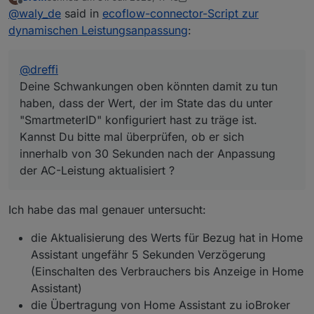
Telegramme. Aber ohne einen ausführlichen
Deine Schwankungen oben könnten damit zu tun
zuletzt editiert von Dreffi
Offline
@
waly_de
said in
ecoflow-connector-Script zur
Logauszug, Mit der Einstellung
haben, dass der Wert, der im State das du unter
Debug: true
"SmartmeterID" konfiguriert hast zu träge ist. Kannst
dynamischen Leistungsanpassung
:
komm ich da nicht weiter.
Du bitte mal überprüfen, ob er sich innerhalb von 30
Sekunden nach der Anpassung der AC-Leistung
aktualisiert ?
@
dreffi
Deine Schwankungen oben könnten damit zu tun
haben, dass der Wert, der im State das du unter
"SmartmeterID" konfiguriert hast zu träge ist.
Kannst Du bitte mal überprüfen, ob er sich
innerhalb von 30 Sekunden nach der Anpassung
der AC-Leistung aktualisiert ?
Ich habe das mal genauer untersucht:
die Aktualisierung des Werts für Bezug hat in Home
Assistant ungefähr 5 Sekunden Verzögerung
(Einschalten des Verbrauchers bis Anzeige in Home
Assistant)
die Übertragung von Home Assistant zu ioBroker