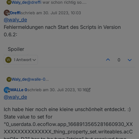
@
dreffi
war schon richtig so....
Waly_de
W
Dreffi
schrieb am
30. Juli 2023, 10:03
D
In den Einstellungen des neuen Scripts gibt es neue
zuletzt editiert von
Offline
@
waly_de
Punkte die nicht fehlen dürfen... also nicht einfach die
alten komplett rein kopieren.
...sonst brauch ich mal ein paar der Fehlermeldungen
Fehlermeldungen nach Start des Scripts in Version
0.6.2:
Spoiler
W
1 Antwort
0
@
walle-0
Waly_de
W
Dann probier es mal aus:
WALLe 0
schrieb am
30. Juli 2023, 10:16
W
zuletzt editiert von WALLe 0
Offline
@
waly_de
VG Markus
Ich habe hier noch eine kleine unschönheit entdeckt. :)
State value to set for
"0_userdata.0.ecoflow.app_1668913565281660930_XX
XXXXXXXXXXXXXX_thing_property_set.writeables.acC
hgCfg_D2" has to be type "string" but received type