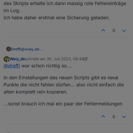
des Skripts erhalte ich dann massig rote Fehlereinträge
im Log.
Ich habe daher erstmal eine Sicherung geladen.
0
Dreffi
@
waly_de
D
Sorry für die doofe Frage, aber wie tausche ich das
Waly_de
schrieb am
30. Juli 2023, 09:44
W
Skript am besten aus?
zuletzt editiert von Waly_de
Offline
@
dreffi
war schon richtig so....
Ich habe das alte gestoppt, ein neues angelegt und die
Nutzereingaben mit den alten überschrieben. Beim Start
In den Einstellungen des neuen Scripts gibt es neue
des Skripts erhalte ich dann massig rote Fehlereinträge
im Log.
Punkte die nicht fehlen dürfen... also nicht einfach die
Ich habe daher erstmal eine Sicherung geladen.
alten komplett rein kopieren.
...sonst brauch ich mal ein paar der Fehlermeldungen
0