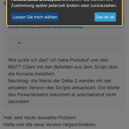
vollständig ?
dynamischen Leistungsanpassung
:
Zustimmung später jederzeit ändern oder zurückziehen.
Wie prüfe ich das? Ich habe Protobuf und den MQTT
Client mit den Befehlen aus dem Script über die Konsole
installiert.
Lassen Sie mich wählen
Das ist ok
@
waly_de
said in
ecoflow-connector-Script zur
Nachtrag: die Werte der Delta 2 werden mit der aktuellen
dynamischen Leistungsanpassung
:
Version des Scripts aktualisiert. Die Werte des
Powerstreams bekommt er anscheinend nicht decodiert.
Wie prüfe ich das? Ich habe Protobuf und den
MQTT Client mit den Befehlen aus dem Script über
die Konsole installiert.
Nachtrag: die Werte der Delta 2 werden mit der
aktuellen Version des Scripts aktualisiert. Die Werte
des Powerstreams bekommt er anscheinend nicht
decodiert.
Hab seid heute dasselbe Problem
Hatte mal die neue Version reigeschrieben.