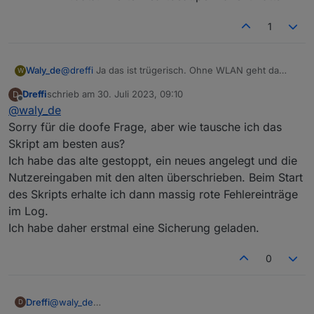
PV1_Power steht auf 3 und PV2_Power steht auf 6000.
PlugPower steht auf 36. Ist das der Wert für die Smart
1
Plugs? Ich habe keine.
@
dreffi
Ja das ist trügerisch. Ohne WLAN geht da
Waly_de
W
natürlich nichts. In der APP muss man dann
Dreffi
schrieb am
30. Juli 2023, 09:10
D
aufpassen, das nicht grade eine Bluetooth Verbindung
Zu dem State kann ich Dir nur dringend empfehlen die
zuletzt editiert von
Offline
@
waly_de
angezeigt wird, sonst merkt man das nicht.
Letzte(Beta) version vom Script zu verwenden. Denn
die States haben sich, nachdem die
Sorry für die doofe Frage, aber wie tausche ich das
Originaldefinitionen von ecoflow eingebaut wurden
Skript am besten aus?
alle geändert. Aktuell steht der Wert in:
Ich habe das alte gestoppt, ein neues angelegt und die
0_userdata.0.ecoflow.app_device_property_XXXXXXX
Nutzereingaben mit den alten überschrieben. Beim Start
XXXXXXXXX.data.InverterHeartbeat.permanentWatts
des Skripts erhalte ich dann massig rote Fehlereinträge
im Log.
Ich habe daher erstmal eine Sicherung geladen.
0
Dreffi
@
waly_de
D