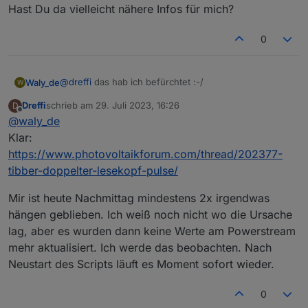
Hast Du da vielleicht nähere Infos für mich?
Bridge des Pulse zu manipulieren und die Daten
zumindest dort lokal abzufragen.
0
@
dreffi
das hab ich befürchtet :-/
Waly_de
W
Dreffi
schrieb am
29. Juli 2023, 16:26
D
zuletzt editiert von
Offline
@
waly_de
Es gäbe Möglichkeiten die Signale des Zählers
auf einen weiteren Sendekopf zu spiegeln
Klar:
Hast Du da vielleicht nähere Infos für mich?
https://www.photovoltaikforum.com/thread/202377-
tibber-doppelter-lesekopf-pulse/
Mir ist heute Nachmittag mindestens 2x irgendwas
hängen geblieben. Ich weiß noch nicht wo die Ursache
lag, aber es wurden dann keine Werte am Powerstream
mehr aktualisiert. Ich werde das beobachten. Nach
Neustart des Scripts läuft es Moment sofort wieder.
0