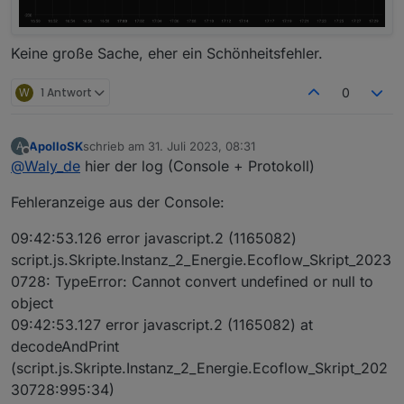
Keine große Sache, eher ein Schönheitsfehler.
W
1 Antwort
0
ApolloSK
schrieb am
31. Juli 2023, 08:31
A
zuletzt editiert von
Offline
@
Waly_de
hier der log (Console + Protokoll)
Fehleranzeige aus der Console:
09:42:53.126 error javascript.2 (1165082)
script.js.Skripte.Instanz_2_Energie.Ecoflow_Skript_2023
0728: TypeError: Cannot convert undefined or null to
object
09:42:53.127 error javascript.2 (1165082) at
decodeAndPrint
(script.js.Skripte.Instanz_2_Energie.Ecoflow_Skript_202
30728:995:34)