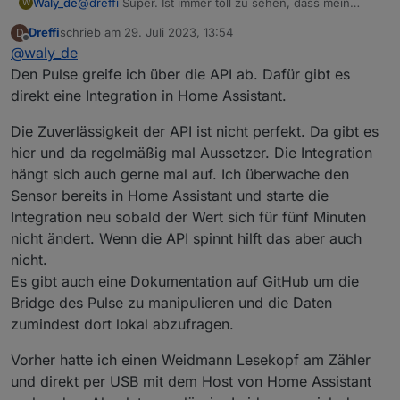
Waly_de
@
dreffi
Super. Ist immer toll zu sehen, dass mein
W
Zeug auch woanders funktioniert ;-)
Dreffi
schrieb am
29. Juli 2023, 13:54
D
Tibber pulse: Da hab ich auch drüber nachgedacht.
zuletzt editiert von
Offline
@
waly_de
Kannst Du den direkt abfragen und in Dein Home
Assistant einbinden, oder geht das immer nur über die
Den Pulse greife ich über die API ab. Dafür gibt es
Cloud (API)?
direkt eine Integration in Home Assistant.
Meinen Tasmota-Sensor würde ich nur ungern gegen
eine trägere Cloudlösung tauschen.
Die Zuverlässigkeit der API ist nicht perfekt. Da gibt es
hier und da regelmäßig mal Aussetzer. Die Integration
hängt sich auch gerne mal auf. Ich überwache den
Sensor bereits in Home Assistant und starte die
Integration neu sobald der Wert sich für fünf Minuten
nicht ändert. Wenn die API spinnt hilft das aber auch
nicht.
Es gibt auch eine Dokumentation auf GitHub um die
Bridge des Pulse zu manipulieren und die Daten
zumindest dort lokal abzufragen.
Vorher hatte ich einen Weidmann Lesekopf am Zähler
und direkt per USB mit dem Host von Home Assistant