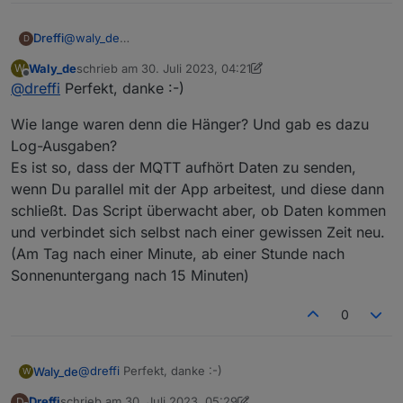
@
waly_de
Dreffi
D
Klar:
Waly_de
schrieb am
30. Juli 2023, 04:21
W
https://www.photovoltaikforum.com/thread/202377-
Mir ist heute Nachmittag mindestens 2x irgendwas
zuletzt editiert von Waly_de
Offline
@
dreffi
Perfekt, danke :-)
tibber-doppelter-lesekopf-pulse/
hängen geblieben. Ich weiß noch nicht wo die Ursache
lag, aber es wurden dann keine Werte am Powerstream
Wie lange waren denn die Hänger? Und gab es dazu
mehr aktualisiert. Ich werde das beobachten. Nach
Neustart des Scripts läuft es Moment sofort wieder.
Log-Ausgaben?
Es ist so, dass der MQTT aufhört Daten zu senden,
wenn Du parallel mit der App arbeitest, und diese dann
schließt. Das Script überwacht aber, ob Daten kommen
und verbindet sich selbst nach einer gewissen Zeit neu.
(Am Tag nach einer Minute, ab einer Stunde nach
Sonnenuntergang nach 15 Minuten)
0
@
dreffi
Perfekt, danke :-)
Waly_de
W
Dreffi
schrieb am
30. Juli 2023, 05:29
D