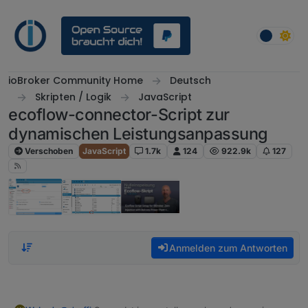
Weiter zum Inhalt
ioBroker Community Home
Deutsch
Skripten / Logik
JavaScript
ecoflow-connector-Script zur
dynamischen Leistungsanpassung
Verschoben
JavaScript
1.7k
124
922.9k
127
Anmelden zum Antworten