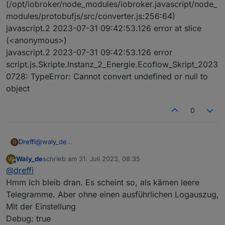
(/opt/iobroker/node_modules/iobroker.javascript/node_
modules/protobufjs/src/converter.js:256:64)
javascript.2 2023-07-31 09:42:53.126 error at slice
(<anonymous>)
javascript.2 2023-07-31 09:42:53.126 error
script.js.Skripte.Instanz_2_Energie.Ecoflow_Skript_2023
0728: TypeError: Cannot convert undefined or null to
object
0
@
waly_de
Dreffi
D
Seit ungefähr 16:00 hat es bei mir mit dem alten Script
Waly_de
schrieb am
31. Juli 2023, 08:35
W
wieder makellos bis in die Nacht funktioniert, trotz der
Ergänzung:
zuletzt editiert von
Offline
@
dreffi
Updates.
Auch heute morgen hat es ebenfalls wieder mit der
Regelung begonnen. Es kommt allerdings nicht so viel
Hmm Ich bleib dran. Es scheint so, als kämen leere
AC-Leistung raus wie sie sollte. Eingestellt ist Restbezug
Telegramme. Aber ohne einen ausführlichen Logauszug,
von 10W. Mit den Verlusten etc. müssten ungefähr 16W
Mit der Einstellung
rauskommen, es bleibt aber bei einem Bezug von eher
Debug: true
80W. Sobald der Powerstream über das Script mehr bzw.