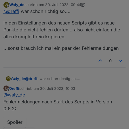
Sorry für die doofe Frage, aber wie tausche ich das
Waly_de
schrieb am
30. Juli 2023, 09:44
W
Skript am besten aus?
zuletzt editiert von Waly_de
Offline
@
dreffi
war schon richtig so....
Ich habe das alte gestoppt, ein neues angelegt und die
Nutzereingaben mit den alten überschrieben. Beim Start
In den Einstellungen des neuen Scripts gibt es neue
des Skripts erhalte ich dann massig rote Fehlereinträge
im Log.
Punkte die nicht fehlen dürfen... also nicht einfach die
Ich habe daher erstmal eine Sicherung geladen.
alten komplett rein kopieren.
...sonst brauch ich mal ein paar der Fehlermeldungen
0
@
dreffi
war schon richtig so....
Waly_de
W
Dreffi
schrieb am
30. Juli 2023, 10:03
D
In den Einstellungen des neuen Scripts gibt es neue
zuletzt editiert von
Offline
@
waly_de
Punkte die nicht fehlen dürfen... also nicht einfach die
alten komplett rein kopieren.
...sonst brauch ich mal ein paar der Fehlermeldungen
Fehlermeldungen nach Start des Scripts in Version
0.6.2:
Spoiler