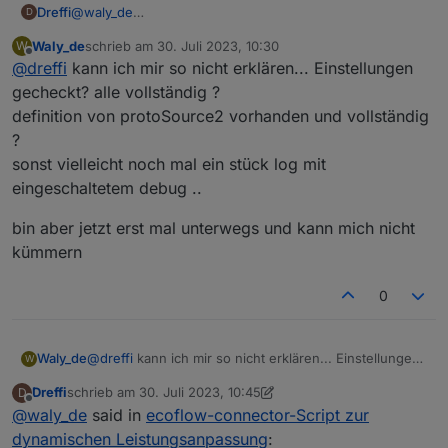
@
waly_de
Dreffi
D
Fehlermeldungen nach Start des Scripts in Version 0.6.2:
Waly_de
schrieb am
30. Juli 2023, 10:30
W
zuletzt editiert von
Spoiler
Offline
@
dreffi
kann ich mir so nicht erklären... Einstellungen
gecheckt? alle vollständig ?
definition von protoSource2 vorhanden und vollständig
?
sonst vielleicht noch mal ein stück log mit
eingeschaltetem debug ..
bin aber jetzt erst mal unterwegs und kann mich nicht
kümmern
0
@
dreffi
kann ich mir so nicht erklären... Einstellungen
Waly_de
W
gecheckt? alle vollständig ?
Dreffi
schrieb am
30. Juli 2023, 10:45
D
definition von protoSource2 vorhanden und
bin aber jetzt erst mal unterwegs und kann mich nicht
zuletzt editiert von Dreffi
Offline
@
waly_de
said in
ecoflow-connector-Script zur
vollständig ?
kümmern
sonst vielleicht noch mal ein stück log mit
dynamischen Leistungsanpassung
: