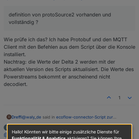
eingeschaltetem debug ..
definition von protoSource2 vorhanden und
vollständig ?
Wie prüfe ich das? Ich habe Protobuf und den MQTT
Client mit den Befehlen aus dem Script über die Konsole
installiert.
Nachtrag: die Werte der Delta 2 werden mit der
aktuellen Version des Scripts aktualisiert. Die Werte des
Powerstreams bekommt er anscheinend nicht
decodiert.
1
@
waly_de
said in
ecoflow-connector-Script zur
Dreffi
D
dynamischen Leistungsanpassung
:
LordMinorin
schrieb am
30. Juli 2023, 19:56
L
zuletzt editiert von LordMinorin
Hallo! Könnten wir bitte einige zusätzliche Dienste für
Offline
@
dreffi
said in
definition von protoSource2 vorhanden und
ecoflow-connector-Script zur
Funktionalität & Analytics
aktivieren? Sie können Ihre