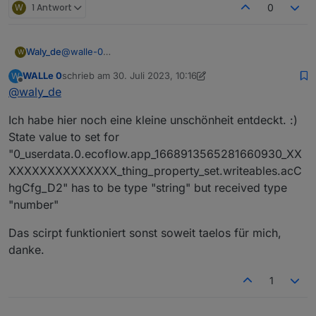
W
1 Antwort
0
@
walle-0
Waly_de
W
Dann probier es mal aus:
WALLe 0
schrieb am
30. Juli 2023, 10:16
W
zuletzt editiert von WALLe 0
Offline
@
waly_de
VG Markus
Ich habe hier noch eine kleine unschönheit entdeckt. :)
State value to set for
"0_userdata.0.ecoflow.app_1668913565281660930_XX
XXXXXXXXXXXXXX_thing_property_set.writeables.acC
hgCfg_D2" has to be type "string" but received type
"number"
Das scirpt funktioniert sonst soweit taelos für mich,
danke.
1