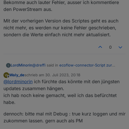
Bekomme auch lauter Fehler, ausser ich kommentiere
den PowerStream aus.
Mit der vorherigen Version des Scriptes geht es auch
nicht mehr, es werden nur keine Fehler geschrieben,
sondern die Werte einfach nicht mehr aktualisiert.
0
@
dreffi
said in
ecoflow-connector-Script zur
LordMinorin
L
dynamischen Leistungsanpassung
:
Waly_de
schrieb am
30. Juli 2023, 20:18
W
zuletzt editiert von
Offline
@
lordminorin
ich fürchte das könnte mit den jüngsten
@
waly_de
said in
ecoflow-connector-Script
zur dynamischen Leistungsanpassung
:
updates zusammen hängen.
Hab seid heute dasselbe Problem
ich hab noch keine gemacht, weil ich das befürchtet
Hatte mal die neue Version reigeschrieben.
definition von protoSource2 vorhanden
habe.
Bekomme auch lauter Fehler, ausser ich
Mit der vorherigen Version des Scriptes geht es
und vollständig ?
kommentiere den PowerStream aus.
auch nicht mehr, es werden nur keine Fehler
geschrieben, sondern die Werte einfach nicht
dennoch: bitte mal mit Debug : true kurz loggen und mir
mehr aktualisiert.
zukommen lassen. gern auch als PM
Wie prüfe ich das? Ich habe Protobuf und
den MQTT Client mit den Befehlen aus dem