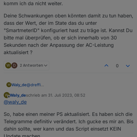
die richtige Leistung freigibt, wird diese gleich wieder
komm ich da nicht weiter.
runter geregelt. Ich habe dazu die tatsächlichen Werte in
Home Assistant mit den jeweiligen Objekten in ioBroker
Deine Schwankungen oben könnten damit zu tun haben,
beobachtet. Diese laufen absolut synchron.
dass der Wert, der im State das du unter
"SmartmeterID" konfiguriert hast zu träge ist. Kannst Du
bitte mal überprüfen, ob er sich innerhalb von 30
Sekunden nach der Anpassung der AC-Leistung
aktualisiert ?
W
D
2 Antworten
0
Das gleiche Verhalten habe ich gestern auch schon
beobachtet. Es tritt nur zeitweise auf. Anscheinend nur
bei sehr geringer Last.
@
dreffi
Waly_de
W
Hmm Ich bleib dran. Es scheint so, als kämen leere
Waly_de
schrieb am
31. Juli 2023, 08:52
W
Telegramme. Aber ohne einen ausführlichen
Deine Schwankungen oben könnten damit zu tun
zuletzt editiert von
Offline
@
waly_de
Logauszug, Mit der Einstellung
haben, dass der Wert, der im State das du unter
Debug: true
"SmartmeterID" konfiguriert hast zu träge ist. Kannst
So, habe einen meiner PS aktualisiert. Es haben sich die
komm ich da nicht weiter.
Du bitte mal überprüfen, ob er sich innerhalb von 30
Sekunden nach der Anpassung der AC-Leistung
Telegramme definitiv verändert. Ich gucke es mir an. Bis
Keine große Sache, eher ein Schönheitsfehler.
aktualisiert ?
dahin sollte, wer kann und das Script einsetzt KEIN
Update machen.