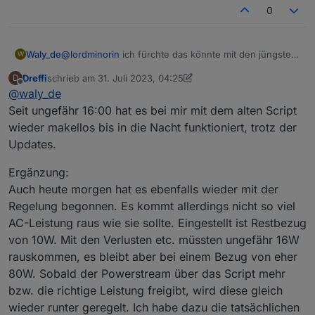
Script über die Konsole installiert.
0
Nachtrag: die Werte der Delta 2 werden mit
der aktuellen Version des Scripts aktualisiert.
Die Werte des Powerstreams bekommt er
@
lordminorin
ich fürchte das könnte mit den jüngsten
Waly_de
W
anscheinend nicht decodiert.
updates zusammen hängen.
Dreffi
schrieb am
31. Juli 2023, 04:25
D
ich hab noch keine gemacht, weil ich das befürchtet
dennoch: bitte mal mit Debug : true kurz loggen und
zuletzt editiert von Dreffi
Offline
@
waly_de
habe.
mir zukommen lassen. gern auch als PM
Seit ungefähr 16:00 hat es bei mir mit dem alten Script
wieder makellos bis in die Nacht funktioniert, trotz der
Updates.
Ergänzung:
Auch heute morgen hat es ebenfalls wieder mit der
Regelung begonnen. Es kommt allerdings nicht so viel
AC-Leistung raus wie sie sollte. Eingestellt ist Restbezug
von 10W. Mit den Verlusten etc. müssten ungefähr 16W
rauskommen, es bleibt aber bei einem Bezug von eher
80W. Sobald der Powerstream über das Script mehr
bzw. die richtige Leistung freigibt, wird diese gleich
wieder runter geregelt. Ich habe dazu die tatsächlichen