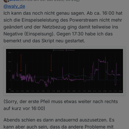
Wie lange waren denn die Hänger? Und gab es dazu
zuletzt editiert von Dreffi
Offline
@
waly_de
Log-Ausgaben?
Es ist so, dass der MQTT aufhört Daten zu senden,
Ich kann das noch nicht genau sagen. Ab ca. 16:00 hat
wenn Du parallel mit der App arbeitest, und diese
sich die Einspeiseleistung des Powerstream nicht mehr
dann schließt. Das Script überwacht aber, ob Daten
geändert und der Netzbezug ging damit teilweise ins
kommen und verbindet sich selbst nach einer
Negative (Einspeisung). Gegen 17:30 habe ich das
gewissen Zeit neu. (Am Tag nach einer Minute, ab
einer Stunde nach Sonnenuntergang nach 15
bemerkt und das Skript neu gestartet.
Minuten)
(Sorry, der erste Pfeil muss etwas weiter nach rechts
auf kurz vor 16:00)
Abends schien es dann andauernd auszusetzen. Es
kann aber auch sein, dass da andere Probleme mit