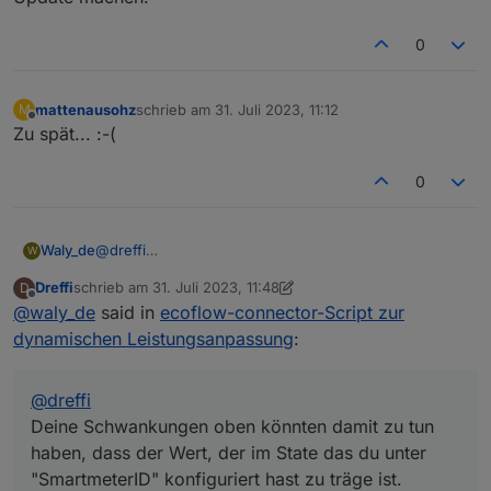
0
mattenausohz
schrieb am
31. Juli 2023, 11:12
M
zuletzt editiert von
Offline
Zu spät... :-(
0
@
dreffi
Waly_de
W
Hmm Ich bleib dran. Es scheint so, als kämen leere
Dreffi
schrieb am
31. Juli 2023, 11:48
D
Telegramme. Aber ohne einen ausführlichen
Deine Schwankungen oben könnten damit zu tun
zuletzt editiert von Dreffi
Offline
@
waly_de
said in
ecoflow-connector-Script zur
Logauszug, Mit der Einstellung
haben, dass der Wert, der im State das du unter
Debug: true
"SmartmeterID" konfiguriert hast zu träge ist. Kannst
dynamischen Leistungsanpassung
:
komm ich da nicht weiter.
Du bitte mal überprüfen, ob er sich innerhalb von 30
Sekunden nach der Anpassung der AC-Leistung
aktualisiert ?
@
dreffi
Deine Schwankungen oben könnten damit zu tun
haben, dass der Wert, der im State das du unter
"SmartmeterID" konfiguriert hast zu träge ist.