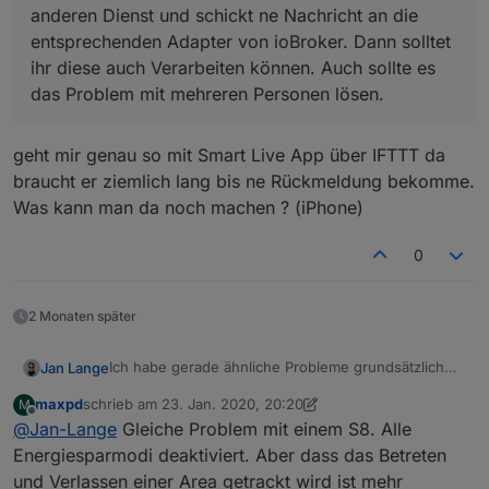
anderen Dienst und schickt ne Nachricht an die
entsprechenden Adapter von ioBroker. Dann solltet
ihr diese auch Verarbeiten können. Auch sollte es
das Problem mit mehreren Personen lösen.
geht mir genau so mit Smart Live App über IFTTT da
braucht er ziemlich lang bis ne Rückmeldung bekomme.
Was kann man da noch machen ? (iPhone)
0
2 Monaten später
Ich habe gerade ähnliche Probleme grundsätzlich
Jan Lange
mit dem Location Dienst von IFTTT fest gestellt.
maxpd
schrieb am
23. Jan. 2020, 20:20
M
Dieser ist zumindest bein mir mega unzuverlässig.
Als Tipp für diejenigen die mit dem Webhook
zuletzt editiert von maxpd
Offline
@
Jan-Lange
Gleiche Problem mit einem S8. Alle
Es hatte nur beim ersten Mal geklappt, dass er das
Probleme haben, nutzt Pushpullet oder einen
Verlassen zuverlässig registriert hat. Danach
anderen Dienst und schickt ne Nachricht an die
Energiesparmodi deaktiviert. Aber dass das Betreten
irgendwie garnicht mehr. Es scheint als arbeitet der
entsprechenden Adapter von ioBroker. Dann solltet
und Verlassen einer Area getrackt wird ist mehr