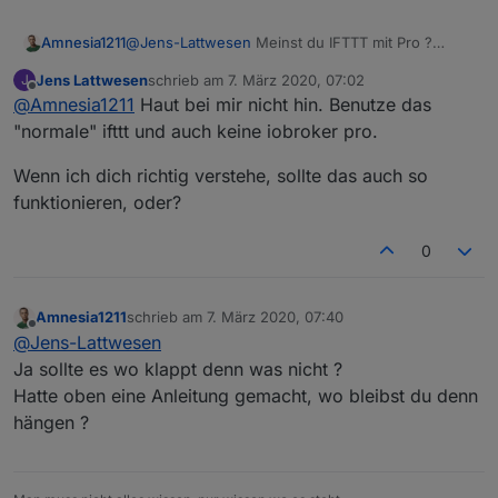
Keine Ahnung was passiert ist aber es geht jetzt,
vielleicht brauchte es ein bisschen Zeit um sich zu
@
Jens-Lattwesen
Meinst du IFTTT mit Pro ?
Amnesia1211
verbinden. Sorry das ich so vorschnell war.
Wenn ja, nein nutze die normale Version die nix
Jens Lattwesen
schrieb am
7. März 2020, 07:02
J
Vielleicht Hilft das ganze ja anderen ein bisschen.
kostet.
Was die Cloud an geht ja eine Pro Version und
zuletzt editiert von
Offline
@
Amnesia1211
Haut bei mir nicht hin. Benutze das
eine Normale freie. Man kann aber wie oben bei
@
salmi
beschrieben das ganze auch so machen.
"normale" ifttt und auch keine iobroker pro.
Wenn ich dich richtig verstehe, sollte das auch so
funktionieren, oder?
0
Amnesia1211
schrieb am
7. März 2020, 07:40
zuletzt editiert von
Offline
@
Jens-Lattwesen
Ja sollte es wo klappt denn was nicht ?
Hatte oben eine Anleitung gemacht, wo bleibst du denn
hängen ?