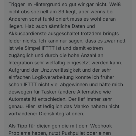
Trigger im Hintergrund so gut wir gar nicht. Weiß
Unzuverlässigkeit und der sehr einfachen
nicht obs speziell am S9 liegt, aber wenns bei
Logikverarbeitung konnte ich früher schon IFTTT
nicht viel abgewinnen und hätte mich deswegen für
Anderen sonst funktioniert muss es wohl daran
Tasker (andere Alternative wie Automate it)
liegen. Hab auch sämtliche Daten und
entschieden. Der lief immer sehr genau. Hier ist
Akkuspardienste ausgeschaltet trotzdem bringts
lediglich das Manko nahezu nicht vorhandener
leider nichts. Ich kann nur sagen, dass es zwar nett
Dienstintegrationen.
ist wie Simpel IFTTT ist und damit extrem
zugänglich und durch die hohe Anzahl an
Integration sehr vielfältig eingesetzt werden kann.
Aufgrund der Unzuverlässigkeit und der sehr
einfachen Logikverarbeitung konnte ich früher
schon IFTTT nicht viel abgewinnen und hätte mich
deswegen für Tasker (andere Alternative wie
Automate it) entschieden. Der lief immer sehr
genau. Hier ist lediglich das Manko nahezu nicht
vorhandener Dienstintegrationen.
Als Tipp für diejenigen die mit dem Webhook
Probleme haben, nutzt Pushpullet oder einen