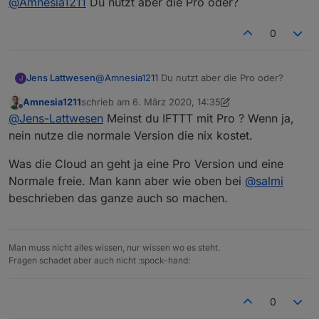
@
Amnesia1211
Du nutzt aber die Pro oder?
steht unter Objekten "undefined"
Hier mal die Screenshots vielleicht mache ich ja
was falsch :-(
0
Den Link für IFTTT habe ich natürlich hier her und
Jens Lattwesen
@
Amnesia1211
Du nutzt aber die Pro oder?
J
auch in die beiden Anwesend und Abwesend
eingetragen.
Hier kam der Link aus iot rein
Amnesia1211
schrieb am
6. März 2020, 14:35
zuletzt editiert von Amnesia1211
3. Juni 2020, 15:38
Offline
@
Jens-Lattwesen
Meinst du IFTTT mit Pro ? Wenn ja,
Unter My Applets sind jetzt beide Anwesend und
nein nutze die normale Version die nix kostet.
Abwesend zu sehen.
Was die Cloud an geht ja eine Pro Version und eine
Normale freie. Man kann aber wie oben bei
@
salmi
beschrieben das ganze auch so machen.
Man muss nicht alles wissen, nur wissen wo es steht.
Fragen schadet aber auch nicht :spock-hand:
Den key habe ich hier her unter Webhooks und
dann Documentation
Wie gesagt leider ist mir nicht klar warum es nicht
0
klappt, vielleicht habt ihr ja eine Idee
(Update)