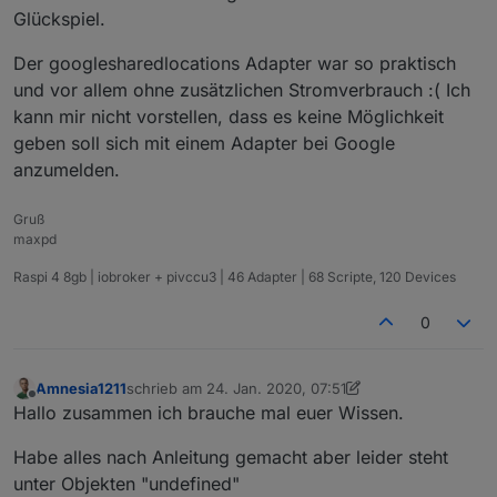
Trigger im Hintergrund so gut wir gar nicht. Weiß
ihr diese auch Verarbeiten können. Auch sollte es
Glückspiel.
nicht obs speziell am S9 liegt, aber wenns bei
das Problem mit mehreren Personen lösen.
Anderen sonst funktioniert muss es wohl daran
Der googlesharedlocations Adapter war so praktisch
liegen. Hab auch sämtliche Daten und
Akkuspardienste ausgeschaltet trotzdem bringts
und vor allem ohne zusätzlichen Stromverbrauch :( Ich
leider nichts. Ich kann nur sagen, dass es zwar nett
kann mir nicht vorstellen, dass es keine Möglichkeit
ist wie Simpel IFTTT ist und damit extrem zugänglich
geben soll sich mit einem Adapter bei Google
und durch die hohe Anzahl an Integration sehr
anzumelden.
vielfältig eingesetzt werden kann. Aufgrund der
Unzuverlässigkeit und der sehr einfachen
Logikverarbeitung konnte ich früher schon IFTTT
Gruß
nicht viel abgewinnen und hätte mich deswegen für
maxpd
Tasker (andere Alternative wie Automate it)
entschieden. Der lief immer sehr genau. Hier ist
Raspi 4 8gb | iobroker + pivccu3 | 46 Adapter | 68 Scripte, 120 Devices
lediglich das Manko nahezu nicht vorhandener
Dienstintegrationen.
0
Amnesia1211
schrieb am
24. Jan. 2020, 07:51
zuletzt editiert von Amnesia1211
Offline
Hallo zusammen ich brauche mal euer Wissen.
Habe alles nach Anleitung gemacht aber leider steht
unter Objekten "undefined"