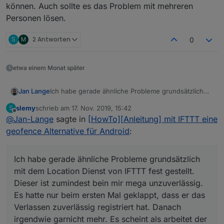
können. Auch sollte es das Problem mit mehreren
Personen lösen.
S
M
2 Antworten
0
etwa einem Monat später
Ich habe gerade ähnliche Probleme grundsätzlich
Jan Lange
mit dem Location Dienst von IFTTT fest gestellt.
slemy
schrieb am
17. Nov. 2019, 15:42
S
Dieser ist zumindest bein mir mega unzuverlässig.
Als Tipp für diejenigen die mit dem Webhook
zuletzt editiert von
Offline
@
Jan-Lange
sagte in
[HowTo][Anleitung] mit IFTTT eine
Es hatte nur beim ersten Mal geklappt, dass er das
Probleme haben, nutzt Pushpullet oder einen
Verlassen zuverlässig registriert hat. Danach
anderen Dienst und schickt ne Nachricht an die
geofence Alternative für Android
:
irgendwie garnicht mehr. Es scheint als arbeitet der
entsprechenden Adapter von ioBroker. Dann solltet
Trigger im Hintergrund so gut wir gar nicht. Weiß
ihr diese auch Verarbeiten können. Auch sollte es
nicht obs speziell am S9 liegt, aber wenns bei
das Problem mit mehreren Personen lösen.
Ich habe gerade ähnliche Probleme grundsätzlich
Anderen sonst funktioniert muss es wohl daran
mit dem Location Dienst von IFTTT fest gestellt.
liegen. Hab auch sämtliche Daten und
Dieser ist zumindest bein mir mega unzuverlässig.
Akkuspardienste ausgeschaltet trotzdem bringts
Es hatte nur beim ersten Mal geklappt, dass er das
leider nichts. Ich kann nur sagen, dass es zwar nett
ist wie Simpel IFTTT ist und damit extrem zugänglich
Verlassen zuverlässig registriert hat. Danach
und durch die hohe Anzahl an Integration sehr
irgendwie garnicht mehr. Es scheint als arbeitet der
vielfältig eingesetzt werden kann. Aufgrund der