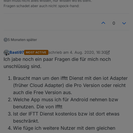
Man muss nicht alles wissen, nur wissen wo es steht.
Fragen schadet aber auch nicht :spock-hand:
0
5 Monaten später
Basti97
schrieb am
4. Aug. 2020, 16:30
MOST ACTIVE
zuletzt editiert von Basti97
8. Apr. 2020, 18:35
Offline
Ich jabe noch ein paar Fragen die für mich noch
unschlüssig sind.
Braucht man um den ifftt Dienst mit den iot Adapter
(früher Cloud Adapter) die Pro Version oder reicht
auch die Free Version aus.
Welche App muss ich für Android nehmen bzw
benutzen. Die von Ifftt
Ist der IFTT Dienst kostenlos bzw ist dort etwas
beschränkt.
Wie füge ich weitere Nutzer mit dem gleichen