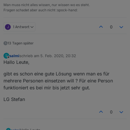
Man muss nicht alles wissen, nur wissen wo es steht.
Fragen schadet aber auch nicht :spock-hand:
J
1 Antwort
0
13 Tagen später
salmi
schrieb am
5. Feb. 2020, 20:32
S
zuletzt editiert von
Offline
Hallo Leute,
gibt es schon eine gute Lösung wenn man es für
mehrere Personen einsetzen will ? Für eine Person
funktioniert es bei mir bis jetzt sehr gut.
LG Stefan
0