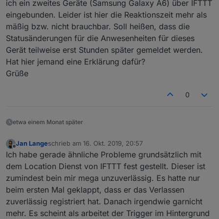
ich ein zweites Geräte (Samsung Galaxy A6) über IFTTT
eingebunden. Leider ist hier die Reaktionszeit mehr als
mäßig bzw. nicht brauchbar. Soll heißen, dass die
Statusänderungen für die Anwesenheiten für dieses
Gerät teilweise erst Stunden später gemeldet werden.
Hat hier jemand eine Erklärung dafür?
Grüße
0
etwa einem Monat später
Jan Lange
schrieb am
16. Okt. 2019, 20:57
zuletzt editiert von
Offline
Ich habe gerade ähnliche Probleme grundsätzlich mit
dem Location Dienst von IFTTT fest gestellt. Dieser ist
zumindest bein mir mega unzuverlässig. Es hatte nur
beim ersten Mal geklappt, dass er das Verlassen
zuverlässig registriert hat. Danach irgendwie garnicht
mehr. Es scheint als arbeitet der Trigger im Hintergrund