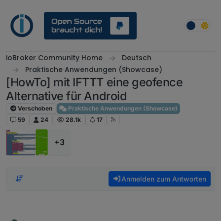
Weiter zum Inhalt
ioBroker Community Home
Deutsch
Praktische Anwendungen (Showcase)
[HowTo] mit IFTTT eine geofence
Alternative für Android
Verschoben
Praktische Anwendungen (Showcase)
59
24
28.1k
17
+3
Anmelden zum Antworten