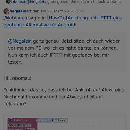
lobomau
@
Negalein
ganz genau! Jetzt sitze ich auch wieder
vor meinem PC wo ich es hätte darstellen können.
Negalein
schrieb am
23. März 2019, 15:13
Nun kann ich auch IFTTT mit geofancy bei mir testen.
zuletzt editiert von
Offline
@
lobomau
sagte in
[HowTo][Anleitung] mit IFTTT eine
geofence Alternative für Android
:
@
Negalein
ganz genau! Jetzt sitze ich auch wieder
vor meinem PC wo ich es hätte darstellen können.
Nun kann ich auch IFTTT mit geofancy bei mir
testen.
Hi Lobomau!
Funktioniert das so, dass ich bei Ankunft auf Alexa eine
Nachricht bekomme und bei Abwesenheit auf
Telegram?