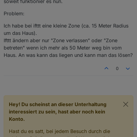
soweit funktionier es nun.
Browser eingebe um zu testen, steht dort nur "null".
Beim iot-Adapter ist in den States "undefined".
Problem:
eigentlich sollte dort anwesend stehen wenn ich zu
Hause bin.
Ich habe bei ifttt eine kleine Zone (ca. 15 Meter Radius
um das Haus).
Ifttt ändern aber nur "Zone verlassen" oder "Zone
betreten" wenn ich mehr als 50 Meter weg bin vom
Haus. An was kann das liegen und kann man das lösen?
0
Hey! Du scheinst an dieser Unterhaltung
interessiert zu sein, hast aber noch kein
Konto.
Hast du es satt, bei jedem Besuch durch die