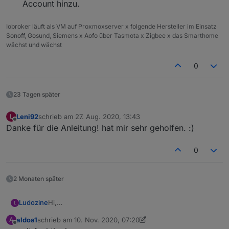
Account hinzu.
Iobroker läuft als VM auf Proxmoxserver x folgende Hersteller im Einsatz
Sonoff, Gosund, Siemens x Aofo über Tasmota x Zigbee x das Smarthome
wächst und wächst
0
23 Tagen später
Leni92
schrieb am
27. Aug. 2020, 13:43
L
zuletzt editiert von
Offline
Danke für die Anleitung! hat mir sehr geholfen. :)
0
2 Monaten später
Ludozine
Hi,
L
ich habe ein anderes Problem.
aldoa1
schrieb am
10. Nov. 2020, 07:20
A
ich habe soweit iftt eingerichtet, wenn ich die URL im
zuletzt editiert von aldoa1
11. Nov. 2020, 22:35
Offline