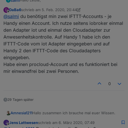
Hallo Leute,
salmi
S
DaBa6
schrieb am
5. Feb. 2020, 20:44
D
gibt es schon eine gute Lösung wenn man es für
zuletzt editiert von DaBa6
2. Mai 2020, 21:49
Offline
@
salmi
du benötigst min zwei IFTTT-Accounts - je
mehrere Personen einsetzen will ? Für eine Person
funktioniert es bei mir bis jetzt sehr gut.
LG Stefan
Handy einen Account. Ich nutze seitens iobroker einmal
den Adapter iot und einmal den Cloudadapter zur
Anwesenheitskontrolle. Auf Handy 1 habe ich den
IFTTT-Code vom iot Adapter eingegeben und auf
Handy 2 den IFTTT-Code des Cloudadapters
eingegeben.
Habe einen procloud-Account und es funktioniert bei
mir einwandfrei bei zwei Personen.
0
29 Tagen später
Hallo zusammen ich brauche mal euer Wissen.
Amnesia1211
Jens Lattwesen
schrieb am
6. März 2020, 07:49
J
Habe alles nach Anleitung gemacht aber leider
zuletzt editiert von
Offline