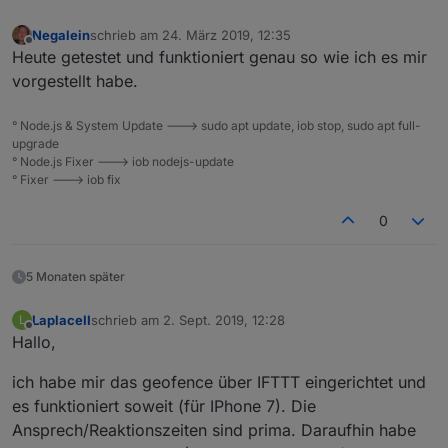
Negalein
schrieb am
24. März 2019, 12:35
zuletzt editiert von
Offline
Heute getestet und funktioniert genau so wie ich es mir
vorgestellt habe.
° Node.js & System Update ---> sudo apt update, iob stop, sudo apt full-
upgrade
° Node.js Fixer ---> iob nodejs-update
° Fixer ---> iob fix
0
5 Monaten später
LaplaceII
schrieb am
2. Sept. 2019, 12:28
L
zuletzt editiert von
Offline
Hallo,
ich habe mir das geofence über IFTTT eingerichtet und
es funktioniert soweit (für IPhone 7). Die
Ansprech/Reaktionszeiten sind prima. Daraufhin habe