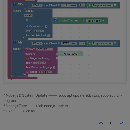
° Node.js & System Update ---> sudo apt update, iob stop, sudo apt full-
upgrade
° Node.js Fixer ---> iob nodejs-update
° Fixer ---> iob fix
0