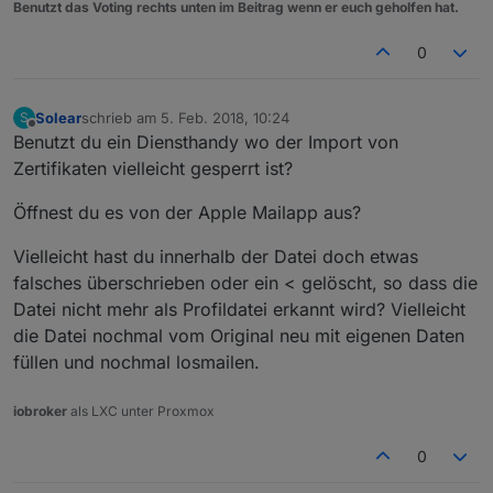
Benutzt das Voting rechts unten im Beitrag wenn er euch geholfen hat.
0
Solear
schrieb am
5. Feb. 2018, 10:24
S
zuletzt editiert von
Offline
Benutzt du ein Diensthandy wo der Import von
Zertifikaten vielleicht gesperrt ist?
Öffnest du es von der Apple Mailapp aus?
Vielleicht hast du innerhalb der Datei doch etwas
falsches überschrieben oder ein < gelöscht, so dass die
Datei nicht mehr als Profildatei erkannt wird? Vielleicht
die Datei nochmal vom Original neu mit eigenen Daten
füllen und nochmal losmailen.
iobroker
als LXC unter Proxmox
0