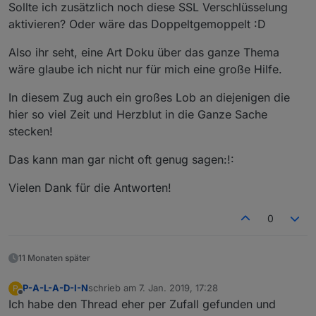
Sollte ich zusätzlich noch diese SSL Verschlüsselung
aktivieren? Oder wäre das Doppeltgemoppelt :D
Also ihr seht, eine Art Doku über das ganze Thema
wäre glaube ich nicht nur für mich eine große Hilfe.
In diesem Zug auch ein großes Lob an diejenigen die
hier so viel Zeit und Herzblut in die Ganze Sache
stecken!
Das kann man gar nicht oft genug sagen:!:
Vielen Dank für die Antworten!
0
11 Monaten später
P-A-L-A-D-I-N
schrieb am
7. Jan. 2019, 17:28
P
zuletzt editiert von
Offline
Ich habe den Thread eher per Zufall gefunden und