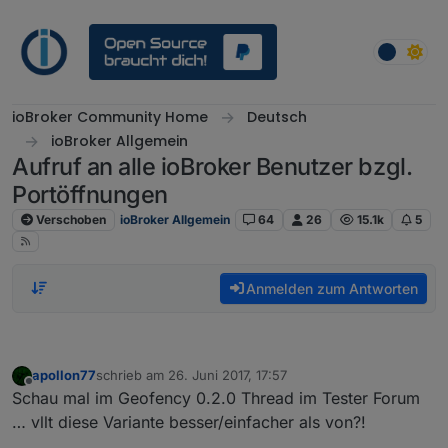
Weiter zum Inhalt
ioBroker Community Home
Deutsch
ioBroker Allgemein
Aufruf an alle ioBroker Benutzer bzgl.
Portöffnungen
Verschoben
ioBroker Allgemein
64
26
15.1k
5
Anmelden zum Antworten
apollon77
schrieb am
26. Juni 2017, 17:57
zuletzt editiert von
Offline
Schau mal im Geofency 0.2.0 Thread im Tester Forum
… vllt diese Variante besser/einfacher als von?!