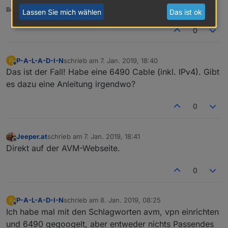
Benutzt das Voting rechts unten im Beitrag wenn er euch geholfen hat.
Lassen Sie mich wählen
Das ist ok
0
P-A-L-A-D-I-N
schrieb am
7. Jan. 2019, 18:40
P
zuletzt editiert von
Offline
Das ist der Fall! Habe eine 6490 Cable (inkl. IPv4). Gibt
es dazu eine Anleitung irgendwo?
0
Jeeper.at
schrieb am
7. Jan. 2019, 18:41
zuletzt editiert von
Offline
Direkt auf der AVM-Webseite.
0
P-A-L-A-D-I-N
schrieb am
8. Jan. 2019, 08:25
P
zuletzt editiert von
Offline
Ich habe mal mit den Schlagworten avm, vpn einrichten
und 6490 gegoogelt, aber entweder nichts Passendes