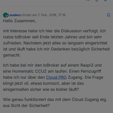
0
Laudes
schrieb am
7. Feb. 2018, 17:16
L
zuletzt editiert von
Offline
Hallo Zusammen,
mit Interesse habe ich hier die Diskussion verfolgt. Ich
nutze IoBroker seit Ende letzten Jahres und bin sehr
zufrieden. Nachdem jetzt alles so langsam eingerichtet
ist und läuft habe ich mir Gedanken bezüglich Sicherheit
gemacht.
Ich habe bei mir den IoBroker auf einem Raspi3 und
eine Homematic CCU2 am laufen. Einen Fernzugriff
habe ich nur über den
Cloud.PRO
Zugang. Die Frage
klingt jetzt vll. etwas komisch, aber ist das
einigermaßen sicher wie es bisher läuft?
Wie genau funktioniert das mit dem Cloud Zugang eig.
aus Sicht der Sicherheit?