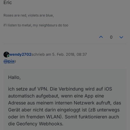
Eric
Roses are red, violets are blue,
if I listen to metal, my neighbours do too
0
wendy2702
schrieb am
5. Feb. 2018, 08:37
zuletzt editiert von
Online
@
pix
:
Hallo,
ich setze auf VPN. Die Verbindung wird auf iOS
automatisch aufgebaut, wenn eine App eine
Adresse aus meinem internen Netzwerk aufruft, das
Gerät aber nicht darin eingeloggt ist (zB unterwegs
oder im fremden WLAN). Somit funktionieren auch
die Geofency Webhooks.