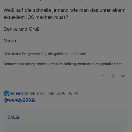
Weiß auf die schnelle jemand wie man das unter einem
aktuellem IOS machen muss?
Danke und Gruß
Mirko
Bitte keine Fragen per PN, die gehören ins Forum!
Benutzt das Voting rechts unten im Beitrag wenn er euch geholfen hat.
0
Solear
schrieb am
5. Feb. 2018, 08:44
S
zuletzt editiert von
Offline
@
wendy2702
:
@
pix
: