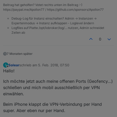
Beitrag hat geholfen? Votet rechts unten im Beitrag :-)
https://paypal.me/Apollon77 / https://github.com/sponsors/Apollon77
Debug-Log für Instanz einschalten? Admin -> Instanzen ->
Expertenmodus -> Instanz aufklappen - Loglevel ändern
Logfiles auf Platte /opt/iobroker/log/… nutzen, Admin schneidet
Zeilen ab
0
7 Monaten später
Solear
schrieb am
5. Feb. 2018, 07:50
S
zuletzt editiert von
Offline
Hallo!
Ich möchte jetzt auch meine offenen Ports (Geofency…)
schließen und mich mobil ausschließlich per VPN
einwählen.
Beim iPhone klappt die VPN-Verbindung per Hand
super. Aber eben nur per Hand.