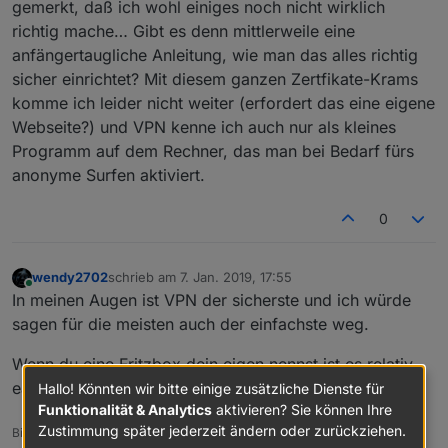
gemerkt, daß ich wohl einiges noch nicht wirklich
richtig mache… Gibt es denn mittlerweile eine
anfängertaugliche Anleitung, wie man das alles richtig
sicher einrichtet? Mit diesem ganzen Zertfikate-Krams
komme ich leider nicht weiter (erfordert das eine eigene
Webseite?) und VPN kenne ich auch nur als kleines
Programm auf dem Rechner, das man bei Bedarf fürs
anonyme Surfen aktiviert.
0
wendy2702
schrieb am
7. Jan. 2019, 17:55
zuletzt editiert von
Online
In meinen Augen ist VPN der sicherste und ich würde
sagen für die meisten auch der einfachste weg.
Wenn du eine Fritzbox dein eigen nennst ist es relativ
easy.
Hallo! Könnten wir bitte einige zusätzliche Dienste für
Funktionalität & Analytics
aktivieren? Sie können Ihre
Zustimmung später jederzeit ändern oder zurückziehen.
Bitte keine Fragen per PN, die gehören ins Forum!