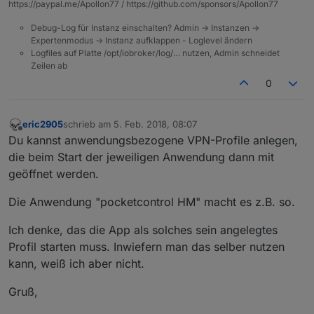
https://paypal.me/Apollon77 / https://github.com/sponsors/Apollon77
Debug-Log für Instanz einschalten? Admin -> Instanzen ->
Expertenmodus -> Instanz aufklappen - Loglevel ändern
Logfiles auf Platte /opt/iobroker/log/… nutzen, Admin schneidet
Zeilen ab
0
eric2905
schrieb am
5. Feb. 2018, 08:07
zuletzt editiert von
Offline
Du kannst anwendungsbezogene VPN-Profile anlegen,
die beim Start der jeweiligen Anwendung dann mit
geöffnet werden.
Die Anwendung "pocketcontrol HM" macht es z.B. so.
Ich denke, das die App als solches sein angelegtes
Profil starten muss. Inwiefern man das selber nutzen
kann, weiß ich aber nicht.
Gruß,