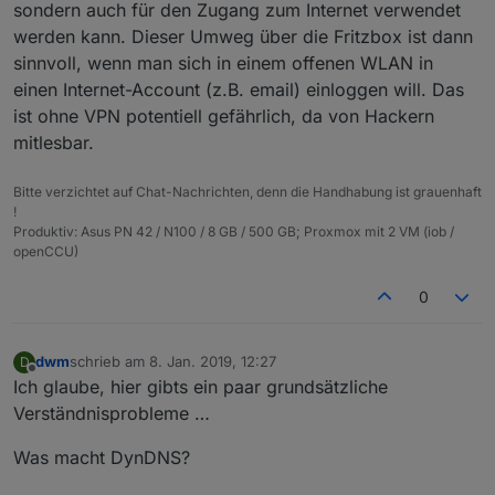
sondern auch für den Zugang zum Internet verwendet
werden kann. Dieser Umweg über die Fritzbox ist dann
sinnvoll, wenn man sich in einem offenen WLAN in
einen Internet-Account (z.B. email) einloggen will. Das
ist ohne VPN potentiell gefährlich, da von Hackern
mitlesbar.
Bitte verzichtet auf Chat-Nachrichten, denn die Handhabung ist grauenhaft
!
Produktiv: Asus PN 42 / N100 / 8 GB / 500 GB; Proxmox mit 2 VM (iob /
openCCU)
0
dwm
schrieb am
8. Jan. 2019, 12:27
D
zuletzt editiert von
Offline
Ich glaube, hier gibts ein paar grundsätzliche
Verständnisprobleme …
Was macht DynDNS?