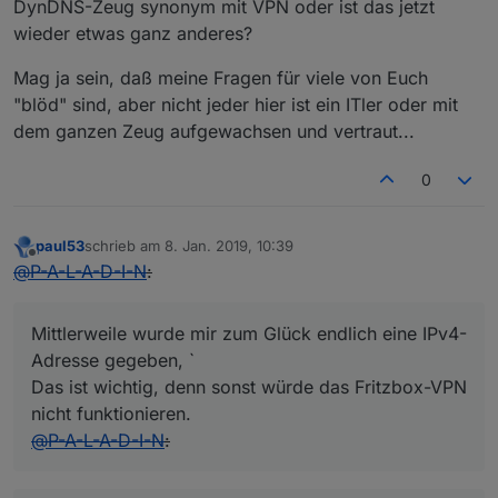
DynDNS-Zeug synonym mit VPN oder ist das jetzt
wieder etwas ganz anderes?
Mag ja sein, daß meine Fragen für viele von Euch
"blöd" sind, aber nicht jeder hier ist ein ITler oder mit
dem ganzen Zeug aufgewachsen und vertraut...
0
paul53
schrieb am
8. Jan. 2019, 10:39
zuletzt editiert von
Offline
@
P-A-L-A-D-I-N
:
Mittlerweile wurde mir zum Glück endlich eine IPv4-
Adresse gegeben, `
Das ist wichtig, denn sonst würde das Fritzbox-VPN
nicht funktionieren.
@
P-A-L-A-D-I-N
: