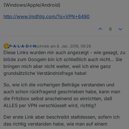
(Windows/Apple/Android)
http://www.lmdfdg.com/?q=VPN+6490
0
P-A-L-A-D-I-N
schrieb am
8. Jan. 2019, 09:28
P
zuletzt editiert von
Offline
Diese Links wurden mir auch angezeigt - wie gesagt, zu
blöde zum Googeln bin ich schließlich auch nicht… Sie
bringen mich aber nicht weiter, weil ich eine ganz
grundsätzliche Verständnisfrage habe!
So, wie ich die vorherigen Beiträge verstanden und
auch schon rückfragend geschrieben habe, kann man
die Fritzbox selbst anscheinend so einrichten, daß
ALLES per VPN verschlüsselt wird, richtig?
Der erste Link aber beschreibt stattdessen, sofern ich
das richtig verstanden habe, wie man auf einem