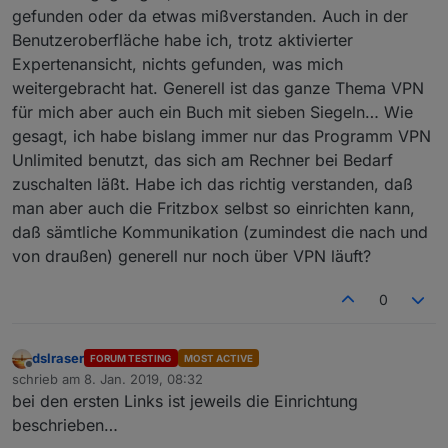
gefunden oder da etwas mißverstanden. Auch in der
Benutzeroberfläche habe ich, trotz aktivierter
Expertenansicht, nichts gefunden, was mich
weitergebracht hat. Generell ist das ganze Thema VPN
für mich aber auch ein Buch mit sieben Siegeln… Wie
gesagt, ich habe bislang immer nur das Programm VPN
Unlimited benutzt, das sich am Rechner bei Bedarf
zuschalten läßt. Habe ich das richtig verstanden, daß
man aber auch die Fritzbox selbst so einrichten kann,
daß sämtliche Kommunikation (zumindest die nach und
von draußen) generell nur noch über VPN läuft?
0
dslraser
FORUM TESTING
MOST ACTIVE
Offline
schrieb am
8. Jan. 2019, 08:32
zuletzt editiert von
bei den ersten Links ist jeweils die Einrichtung
beschrieben…