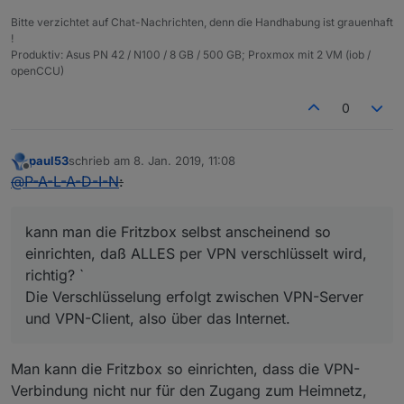
Bitte verzichtet auf Chat-Nachrichten, denn die Handhabung ist grauenhaft
!
Produktiv: Asus PN 42 / N100 / 8 GB / 500 GB; Proxmox mit 2 VM (iob /
openCCU)
0
paul53
schrieb am
8. Jan. 2019, 11:08
zuletzt editiert von
Offline
@
P-A-L-A-D-I-N
:
kann man die Fritzbox selbst anscheinend so
einrichten, daß ALLES per VPN verschlüsselt wird,
richtig? `
Die Verschlüsselung erfolgt zwischen VPN-Server
und VPN-Client, also über das Internet.
Man kann die Fritzbox so einrichten, dass die VPN-
Verbindung nicht nur für den Zugang zum Heimnetz,