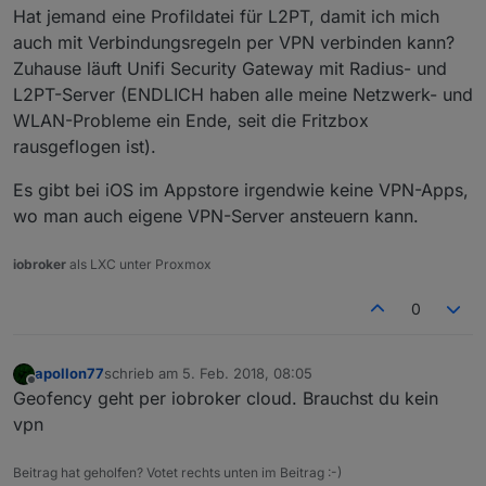
Hat jemand eine Profildatei für L2PT, damit ich mich
auch mit Verbindungsregeln per VPN verbinden kann?
Zuhause läuft Unifi Security Gateway mit Radius- und
L2PT-Server (ENDLICH haben alle meine Netzwerk- und
WLAN-Probleme ein Ende, seit die Fritzbox
rausgeflogen ist).
Es gibt bei iOS im Appstore irgendwie keine VPN-Apps,
wo man auch eigene VPN-Server ansteuern kann.
iobroker
als LXC unter Proxmox
0
apollon77
schrieb am
5. Feb. 2018, 08:05
zuletzt editiert von
Offline
Geofency geht per iobroker cloud. Brauchst du kein
vpn
Beitrag hat geholfen? Votet rechts unten im Beitrag :-)