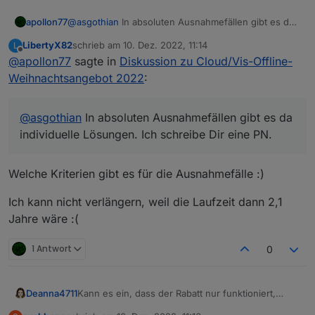
apollon77
@
asgothian
In absoluten Ausnahmefällen gibt es da
individuelle Lösungen. Ich schreibe Dir eine PN.
LibertyX82
schrieb am
10. Dez. 2022, 11:14
L
zuletzt editiert von
Offline
@
apollon77
sagte in
Diskussion zu Cloud/Vis-Offline-
Weihnachtsangebot 2022
:
@
asgothian
In absoluten Ausnahmefällen gibt es da
individuelle Lösungen. Ich schreibe Dir eine PN.
Welche Kriterien gibt es für die Ausnahmefälle :)
Ich kann nicht verlängern, weil die Laufzeit dann 2,1
Jahre wäre :(
1 Antwort
0
Deanna4711
Kann es ein, dass der Rabatt nur funktioniert,
wenn ich über "neues Abo bestellen" gehe. Aber