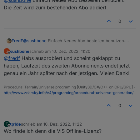
@
sushbone
Einfach Neues Abo bestellen benutzen.
Die Zeit wird zum bestehenden Abo addiert.
0
Gehe ich auf "Abonnements" und "Nachbestellen"
kostet der Assistent 23,99 Euro für ein Jahr.
FredF
@
sushbone
Einfach Neues Abo bestellen benutzen.
Die Zeit wird zum bestehenden Abo addiert.
sushbone
schrieb am
10. Dez. 2022, 11:20
S
zuletzt editiert von
Offline
@
fredf
Habs ausprobiert und scheint geklappt zu
haben, Laufzeit des zweiten Abonnements endet jetzt
genau ein Jahr später nach der jetzigen. Vielen Dank!
Procedural Terrain/Universe programing [Unity3D/C#/C++ on CPU/GPU] -
http://www.zdarsky.info/v4/programing/procedural-universe-generation/
0
tp1de
schrieb am
10. Dez. 2022, 11:22
T
zuletzt editiert von
Offline
Wo finde ich denn die VIS Offline-Lizenz?