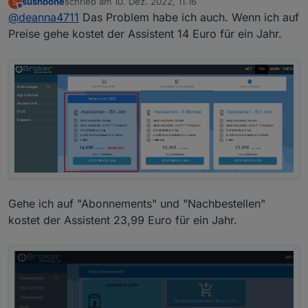
sushbone
schrieb am
10. Dez. 2022, 11:16
S
der Rabatt nicht angerechnet wird, wenn ich auf
zuletzt editiert von
Offline
@
deanna4711
Das Problem habe ich auch. Wenn ich auf
"Nachbestellen" gehe?
Oder habe ich einen Denkfehler?
Preise gehe kostet der Assistent 14 Euro für ein Jahr.
Gehe ich auf "Abonnements" und "Nachbestellen"
kostet der Assistent 23,99 Euro für ein Jahr.