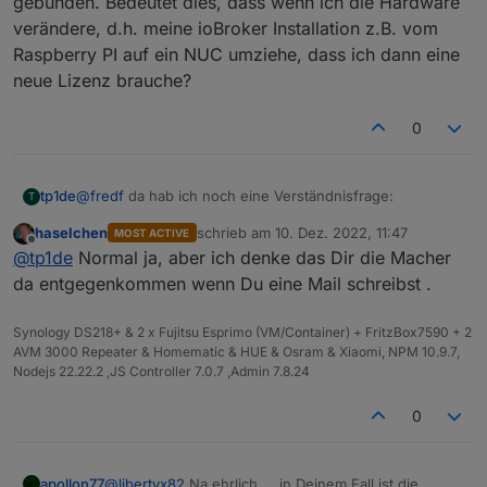
gebunden. Bedeutet dies, dass wenn ich die Hardware
verändere, d.h. meine ioBroker Installation z.B. vom
Raspberry PI auf ein NUC umziehe, dass ich dann eine
neue Lizenz brauche?
0
@
fredf
da hab ich noch eine Verständnisfrage:
tp1de
T
haselchen
schrieb am
10. Dez. 2022, 11:47
MOST ACTIVE
Die VIS Offline-Lizenz ist ja an die UUID des Servers
zuletzt editiert von
Offline
@
tp1de
Normal ja, aber ich denke das Dir die Macher
gebunden. Bedeutet dies, dass wenn ich die Hardware
verändere, d.h. meine ioBroker Installation z.B. vom
da entgegenkommen wenn Du eine Mail schreibst .
Raspberry PI auf ein NUC umziehe, dass ich dann eine
neue Lizenz brauche?
Synology DS218+ & 2 x Fujitsu Esprimo (VM/Container) + FritzBox7590 + 2
AVM 3000 Repeater & Homematic & HUE & Osram & Xiaomi, NPM 10.9.7,
Nodejs 22.22.2 ,JS Controller 7.0.7 ,Admin 7.8.24
0
apollon77
@
libertyx82
Na ehrlich ... in Deinem Fall ist die