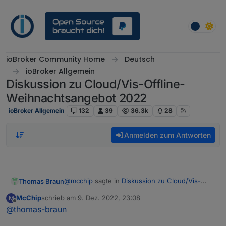
Weiter zum Inhalt
ioBroker Community Home
Deutsch
ioBroker Allgemein
Diskussion zu Cloud/Vis-Offline-
Weihnachtsangebot 2022
ioBroker Allgemein
132
39
36.3k
28
Anmelden zum Antworten
@
mcchip
sagte in
Diskussion zu Cloud/Vis-
Thomas Braun
Offline-Weihnachtsangebot 2022
:
McChip
schrieb am
9. Dez. 2022, 23:08
M
zuletzt editiert von
Offline
@
thomas-braun
Darf ich oder darf ich nicht?