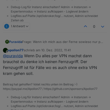
Debug-Log für Instanz einschalten? Admin -> Instanzen ->
Expertenmodus -> Instanz aufklappen - Loglevel ändern
Logfiles auf Platte /opt/iobroker/log/… nutzen, Admin schneidet
Zeilen ab
L
1 Antwort
0
Frage: Wenn ich mich aus der Ferne sowieso nur per
Puravida
P
VPN mit meinem Homenetzwerk verbinde dann
apollon77
schrieb am
10. Dez. 2022, 11:41
brauche ich keinen Fernzugriff, richtig?
Oder kann der Fernzugriff irgendwas zusätzlich?
zuletzt editiert von
Offline
@
puravida
Wenn Du alles per VPN machst dann
Danke!
brauchst du denke ich keinen Fernzugriff. Der
Fernzugriff ist für Fälle wo es auch ohne extra VPN
kram gehen soll.
Beitrag hat geholfen? Votet rechts unten im Beitrag :-)
https://paypal.me/Apollon77 / https://github.com/sponsors/Apollon77
Debug-Log für Instanz einschalten? Admin -> Instanzen ->
Expertenmodus -> Instanz aufklappen - Loglevel ändern
Logfiles auf Platte /opt/iobroker/log/… nutzen, Admin schneidet