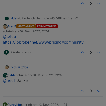
0
tp1de
Wo finde ich denn die VIS Offline-Lizenz?
T
FredF
MOST ACTIVE
FORUM TESTING
Offline
schrieb am
10. Dez. 2022, 11:24
zuletzt editiert von
@
tp1de
https://iobroker.net/www/pricing#community
T
2 Antworten
0
FredF
@
tp1de
https://iobroker.net/www/pricing#community
tp1de
schrieb am
10. Dez. 2022, 11:25
T
zuletzt editiert von
Offline
@
fredf
Danke
0
Puravida
schrieb am
10. Dez. 2022, 11:25
P