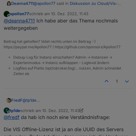
@
apollon77
said in
Diskussion zu Cloud/Vis-
Deanna4711
Offline-Weihnachtsangebot 2022
:
apollon77
schrieb am
10. Dez. 2022, 11:43
zuletzt editiert von
Offline
@
deanna4711
Ich habs an BF weitergegeben.
@
deanna4711
Ich habe aber das Thema nochmals
Einfach neu bestellen.Zeit wird "addiert"
weitergegeben
Ja, hat auch geklappt. Über "Neues Abo" wurde
wenn es das gleiche Paket ist
die Zeit aufaddiert.
Beitrag hat geholfen? Votet rechts unten im Beitrag :-)
https://paypal.me/Apollon77 / https://github.com/sponsors/Apollon77
Debug-Log für Instanz einschalten? Admin -> Instanzen ->
Expertenmodus -> Instanz aufklappen - Loglevel ändern
Logfiles auf Platte /opt/iobroker/log/… nutzen, Admin schneidet
Zeilen ab
1
FredF
@
tp1de
https://iobroker.net/www/pricing#community
tp1de
schrieb am
10. Dez. 2022, 11:43
T
zuletzt editiert von tp1de
12. Okt. 2022, 12:44
Offline
@
fredf
da hab ich noch eine Verständnisfrage:
Die VIS Offline-Lizenz ist ja an die UUID des Servers