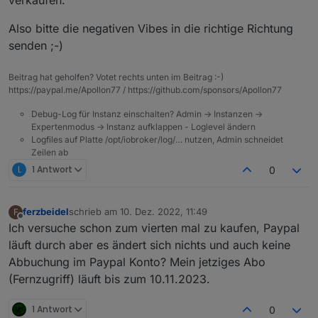
Also bitte die negativen Vibes in die richtige Richtung
senden ;-)
Beitrag hat geholfen? Votet rechts unten im Beitrag :-)
https://paypal.me/Apollon77 / https://github.com/sponsors/Apollon77
Debug-Log für Instanz einschalten? Admin -> Instanzen ->
Expertenmodus -> Instanz aufklappen - Loglevel ändern
Logfiles auf Platte /opt/iobroker/log/… nutzen, Admin schneidet
Zeilen ab
L
1 Antwort
0
ferzbeidel
schrieb am
10. Dez. 2022, 11:49
F
zuletzt editiert von
Offline
Ich versuche schon zum vierten mal zu kaufen, Paypal
läuft durch aber es ändert sich nichts und auch keine
Abbuchung im Paypal Konto? Mein jetziges Abo
(Fernzugriff) läuft bis zum 10.11.2023.
1 Antwort
0