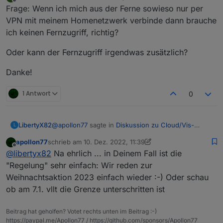
zuletzt editiert von
Offline
Frage: Wenn ich mich aus der Ferne sowieso nur per
VPN mit meinem Homenetzwerk verbinde dann brauche
ich keinen Fernzugriff, richtig?
Oder kann der Fernzugriff irgendwas zusätzlich?
Danke!
1 Antwort
0
@
apollon77
sagte in
Diskussion zu Cloud/Vis-
LibertyX82
L
Offline-Weihnachtsangebot 2022
:
apollon77
schrieb am
10. Dez. 2022, 11:39
zuletzt editiert von apollon77
12. Okt. 2022, 12:44
Offline
@
asgothian
In absoluten Ausnahmefällen gibt
@
libertyx82
Na ehrlich ... in Deinem Fall ist die
es da individuelle Lösungen. Ich schreibe Dir
"Regelung" sehr einfach: Wir reden zur
Welche Kriterien gibt es für die Ausnahmefälle :)
eine PN.
Weihnachtsaktion 2023 einfach wieder :-) Oder schau
ob am 7.1. vllt die Grenze unterschritten ist
Ich kann nicht verlängern, weil die Laufzeit dann 2,1
Jahre wäre :(
Beitrag hat geholfen? Votet rechts unten im Beitrag :-)
https://paypal.me/Apollon77 / https://github.com/sponsors/Apollon77