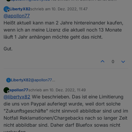
"Regelung" sehr einfach: Wir reden zur
LibertyX82
schrieb am
10. Dez. 2022, 11:47
L
Weihnachtsaktion 2023 einfach wieder :-) Oder
zuletzt editiert von
Offline
@
apollon77
schau ob am 7.1. vllt die Grenze unterschritten ist
Heißt aktuell kann man 2 Jahre hintereinander kaufen,
wenn ich an meine Lizenz die aktuell noch 13 Monate
läuft 1 Jahr anhängen möchte geht das nicht.
Gut.
0
@
apollon77
LibertyX82
L
Heißt aktuell kann man 2 Jahre hintereinander
apollon77
schrieb am
10. Dez. 2022, 11:49
kaufen, wenn ich an meine Lizenz die aktuell noch
Gut.
zuletzt editiert von
Offline
@
libertyx82
Wie beschrieben. Das ist eine Limitierung
13 Monate läuft 1 Jahr anhängen möchte geht das
nicht.
die uns von Paypal auferlegt wurde, weil dort solche
"Zukunftsgeschäfte" nicht sinnvoll abbildbar sind und im
Notfall Reklamationen/Chargebacks nach so langer Zeit
nicht abbildbar sind. Daher darf Bluefox sowas nicht
verkaufen.