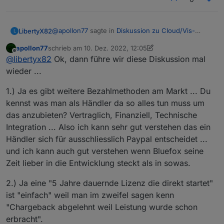
@
apollon77
sagte in
Diskussion zu Cloud/Vis-
LibertyX82
L
Offline-Weihnachtsangebot 2022
:
apollon77
schrieb am
10. Dez. 2022, 12:05
zuletzt editiert von apollon77
12. Okt. 2022, 13:08
Offline
Daher darf Bluefox sowas nicht verkaufen.
@
libertyx82
Ok, dann führe wir diese Diskussion mal
wieder ...
Sofern PayPal als Zahlungsdienstleister genutzt
1.) Ja es gibt weitere Bezahlmethoden am Markt ... Du
wird, die sind alledings nicht die einzigen
kennst was man als Händler da so alles tun muss um
Zahlungsdienstleister am Mark.
Meine 5 Jahre AV Lizenz konnte ich allerdings
Zumal es auch noch andere Zahlungsmöglichkeiten
ohne Probleme mit PayPal zahlen.
das anzubieten? Vertraglich, Finanziell, Technische
gibt.
Integration ... Also ich kann sehr gut verstehen das ein
Händler sich für ausschliesslich Paypal entscheidet ...
und ich kann auch gut verstehen wenn Bluefox seine
Zeit lieber in die Entwicklung steckt als in sowas.
2.) Ja eine "5 Jahre dauernde Lizenz die direkt startet"
ist "einfach" weil man im zweifel sagen kenn
"Chargeback abgelehnt weil Leistung wurde schon
erbracht".