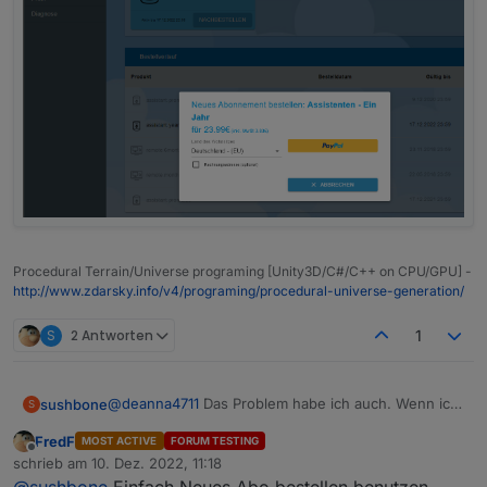
Procedural Terrain/Universe programing [Unity3D/C#/C++ on CPU/GPU] -
http://www.zdarsky.info/v4/programing/procedural-universe-generation/
S
2 Antworten
1
@
deanna4711
Das Problem habe ich auch. Wenn ich
sushbone
S
auf Preise gehe kostet der Assistent 14 Euro für ein
FredF
MOST ACTIVE
FORUM TESTING
Jahr.
Offline
schrieb am
10. Dez. 2022, 11:18
zuletzt editiert von