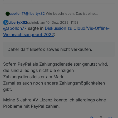
@
libertyx82
Wie beschrieben. Das ist eine
apollon77
Limitierung die uns von Paypal auferlegt wurde, weil
LibertyX82
schrieb am
10. Dez. 2022, 11:53
L
dort solche "Zukunftsgeschäfte" nicht sinnvoll
Also bitte die negativen Vibes in die richtige Richtung
zuletzt editiert von
Offline
@
apollon77
sagte in
Diskussion zu Cloud/Vis-Offline-
abbildbar sind und im Notfall
senden ;-)
Reklamationen/Chargebacks nach so langer Zeit
Weihnachtsangebot 2022
:
nicht abbildbar sind. Daher darf Bluefox sowas nicht
verkaufen.
Daher darf Bluefox sowas nicht verkaufen.
Sofern PayPal als Zahlungsdienstleister genutzt wird,
die sind alledings nicht die einzigen
Zahlungsdienstleister am Mark.
Zumal es auch noch andere Zahlungsmöglichkeiten
gibt.
Meine 5 Jahre AV Lizenz konnte ich allerdings ohne
Probleme mit PayPal zahlen.
0