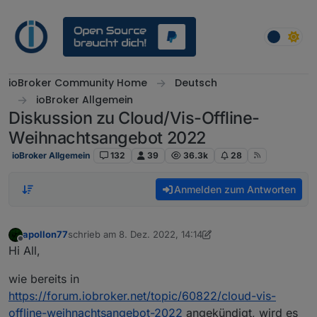
Weiter zum Inhalt
ioBroker Community Home
Deutsch
ioBroker Allgemein
Diskussion zu Cloud/Vis-Offline-
Weihnachtsangebot 2022
ioBroker Allgemein
132
39
36.3k
28
Anmelden zum Antworten
apollon77
schrieb am
8. Dez. 2022, 14:14
zuletzt editiert von apollon77
12. Sept. 2022, 12:36
Offline
Hi All,
wie bereits in
https://forum.iobroker.net/topic/60822/cloud-vis-
offline-weihnachtsangebot-2022
angekündigt, wird es