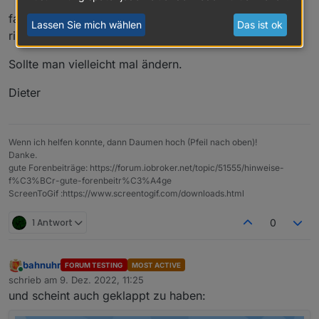
falsch 40 %
Lassen Sie mich wählen
Das ist ok
richtig 33 % (wie oben geschrieben)
Sollte man vielleicht mal ändern.
Dieter
Wenn ich helfen konnte, dann Daumen hoch (Pfeil nach oben)!
Danke.
gute Forenbeiträge: https://forum.iobroker.net/topic/51555/hinweise-
f%C3%BCr-gute-forenbeitr%C3%A4ge
ScreenToGif :https://www.screentogif.com/downloads.html
1 Antwort
0
bahnuhr
FORUM TESTING
MOST ACTIVE
Online
schrieb am
9. Dez. 2022, 11:25
zuletzt editiert von
und scheint auch geklappt zu haben: