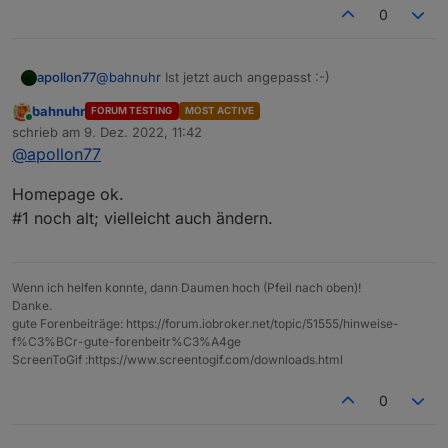
0
apollon77
@
bahnuhr
Ist jetzt auch angepasst :-)
bahnuhr
FORUM TESTING
MOST ACTIVE
Online
schrieb am
9. Dez. 2022, 11:42
zuletzt editiert von
@
apollon77
Homepage ok.
#1 noch alt; vielleicht auch ändern.
Wenn ich helfen konnte, dann Daumen hoch (Pfeil nach oben)!
Danke.
gute Forenbeiträge: https://forum.iobroker.net/topic/51555/hinweise-
f%C3%BCr-gute-forenbeitr%C3%A4ge
ScreenToGif :https://www.screentogif.com/downloads.html
0