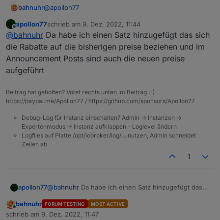
@
apollon77
bahnuhr
apollon77
schrieb am
9. Dez. 2022, 11:44
Homepage ok.
zuletzt editiert von
Offline
@
bahnuhr
Da habe ich einen Satz hinzugefügt das sich
#1 noch alt; vielleicht auch ändern.
die Rabatte auf die bisherigen preise beziehen und im
Announcement Posts sind auch die neuen preise
aufgeführt
Beitrag hat geholfen? Votet rechts unten im Beitrag :-)
https://paypal.me/Apollon77 / https://github.com/sponsors/Apollon77
Debug-Log für Instanz einschalten? Admin -> Instanzen ->
Expertenmodus -> Instanz aufklappen - Loglevel ändern
Logfiles auf Platte /opt/iobroker/log/… nutzen, Admin schneidet
Zeilen ab
1
apollon77
@
bahnuhr
Da habe ich einen Satz hinzugefügt das
sich die Rabatte auf die bisherigen preise beziehen
bahnuhr
FORUM TESTING
MOST ACTIVE
und im Announcement Posts sind auch die neuen
Online
schrieb am
9. Dez. 2022, 11:47
preise aufgeführt
zuletzt editiert von