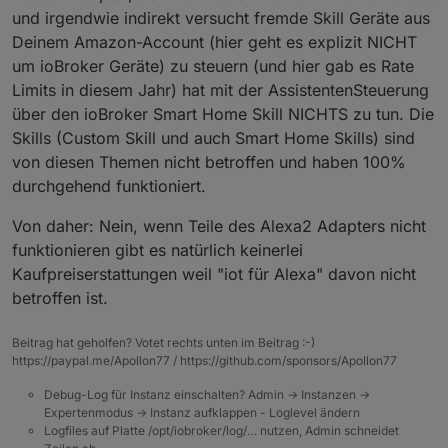
ihr dann Kaufpreiserstattungen?
und irgendwie indirekt versucht fremde Skill Geräte aus
Mir sind die paar Piepen wurscht , aber in der
Deinem Amazon-Account (hier geht es explizit NICHT
Menge trifft es euch ja gewaltig ?!
um ioBroker Geräte) zu steuern (und hier gab es Rate
Limits in diesem Jahr) hat mit der AssistentenSteuerung
über den ioBroker Smart Home Skill NICHTS zu tun. Die
Skills (Custom Skill und auch Smart Home Skills) sind
von diesen Themen nicht betroffen und haben 100%
durchgehend funktioniert.
Von daher: Nein, wenn Teile des Alexa2 Adapters nicht
funktionieren gibt es natürlich keinerlei
Kaufpreiserstattungen weil "iot für Alexa" davon nicht
betroffen ist.
Beitrag hat geholfen? Votet rechts unten im Beitrag :-)
https://paypal.me/Apollon77 / https://github.com/sponsors/Apollon77
Debug-Log für Instanz einschalten? Admin -> Instanzen ->
Expertenmodus -> Instanz aufklappen - Loglevel ändern
Logfiles auf Platte /opt/iobroker/log/… nutzen, Admin schneidet