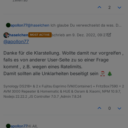
Zeilen ab
2
@
haselchen
Ich glaube Du verwechselst da was. Der
apollon77
Alexa2 Adapter, der inoffizielle Amazon-APIs
haselchen
schrieb am
9. Dez. 2022, 09:27
MOST ACTIVE
verwendet und irgendwie indirekt versucht fremde
Von daher: Nein, wenn Teile des Alexa2 Adapters
zuletzt editiert von haselchen
12. Sept. 202
Offline
@
apollon77
Skill Geräte aus Deinem Amazon-Account (hier geht
nicht funktionieren gibt es natürlich keinerlei
es explizit NICHT um ioBroker Geräte) zu steuern
Kaufpreiserstattungen weil "iot für Alexa" davon
Danke für die Klarstellung. Wollte damit nur vorgreifen ,
(und hier gab es Rate Limits in diesem Jahr) hat mit
nicht betroffen ist.
der AssistentenSteuerung über den ioBroker Smart
falls es von anderer User-Seite zu so einer Frage
Home Skill NICHTS zu tun. Die Skills (Custom Skill
kommt , z.B. wegen eines Ratelimits.
und auch Smart Home Skills) sind von diesen
Damit sollten alle Unklarheiten beseitigt sein 🎅🏻 🎄
Themen nicht betroffen und haben 100%
durchgehend funktioniert.
Synology DS218+ & 2 x Fujitsu Esprimo (VM/Container) + FritzBox7590 + 2
AVM 3000 Repeater & Homematic & HUE & Osram & Xiaomi, NPM 10.9.7,
Nodejs 22.22.2 ,JS Controller 7.0.7 ,Admin 7.8.24
0
Hi All,
apollon77