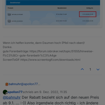
Wenn ich helfen konnte, dann Daumen hoch (Pfeil nach oben)!
Danke.
gute Forenbeiträge: https://forum.iobroker.net/topic/51555/hinweise-
f%C3%BCr-gute-forenbeitr%C3%A4ge
ScreenToGif :https://www.screentogif.com/downloads.html
1
@
apollon77
bahnuhr
ist nun online:
apollon77
schrieb am
9. Dez. 2022, 11:35
Die Rabatt zahl stimmt nicht !
zuletzt editiert von
Offline
@
bahnuhr
Der Rabatt bezieht sich auf den neuen Preis
falsch 40 %
ab 9.1. ... :-)) Also irgendwie doch richtig - ich ändere