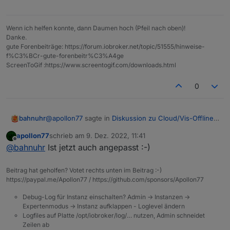
Wenn ich helfen konnte, dann Daumen hoch (Pfeil nach oben)!
Danke.
gute Forenbeiträge: https://forum.iobroker.net/topic/51555/hinweise-
f%C3%BCr-gute-forenbeitr%C3%A4ge
ScreenToGif :https://www.screentogif.com/downloads.html
0
@
apollon77
sagte in
Diskussion zu Cloud/Vis-Offline-
bahnuhr
Weihnachtsangebot 2022
:
apollon77
schrieb am
9. Dez. 2022, 11:41
zuletzt editiert von
Offline
@
bahnuhr
sagte in
Diskussion zu Cloud/Vis-
@
bahnuhr
Ist jetzt auch angepasst :-)
Offline-Weihnachtsangebot 2022
:
Verstehe, dann müsste es wieder passen.
Beitrag hat geholfen? Votet rechts unten im Beitrag :-)
mfg
https://paypal.me/Apollon77 / https://github.com/sponsors/Apollon77
Ich würde es auf der Homepage ändern;
denn dort steht 39,95 Euro.
Debug-Log für Instanz einschalten? Admin -> Instanzen ->
Expertenmodus -> Instanz aufklappen - Loglevel ändern
Logfiles auf Platte /opt/iobroker/log/… nutzen, Admin schneidet
Ja die Homepage bekommt im laufe des Tages
Zeilen ab
noch den neuen Preis. als Grundlage verpasst