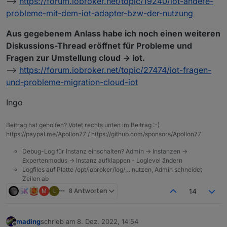
–>
https://forum.iobroker.net/topic/19240/iot-andere-
probleme-mit-dem-iot-adapter-bzw-der-nutzung
Aus gegebenem Anlass habe ich noch einen weiteren
Diskussions-Thread eröffnet für Probleme und
Fragen zur Umstellung cloud -> iot.
–>
https://forum.iobroker.net/topic/27474/iot-fragen-
und-probleme-migration-cloud-iot
Ingo
Beitrag hat geholfen? Votet rechts unten im Beitrag :-)
https://paypal.me/Apollon77 / https://github.com/sponsors/Apollon77
Debug-Log für Instanz einschalten? Admin -> Instanzen ->
Expertenmodus -> Instanz aufklappen - Loglevel ändern
Logfiles auf Platte /opt/iobroker/log/… nutzen, Admin schneidet
Zeilen ab
M
L
8 Antworten
14
mading
schrieb am
8. Dez. 2022, 14:54
zuletzt editiert von