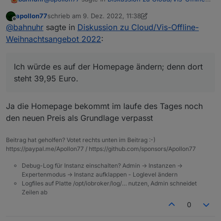
Weihnachtsangebot 2022
:
apollon77
schrieb am
9. Dez. 2022, 11:38
zuletzt editiert von apollon77
12. Sept. 2022, 12:39
Offline
@
bahnuhr
Der Rabatt bezieht sich auf den
@
bahnuhr
sagte in
Diskussion zu Cloud/Vis-Offline-
neuen Preis ab 9.1. ... :-)) Also irgendwie doch
Weihnachtsangebot 2022
:
Ich würde es auf der Homepage ändern; denn dort
richtig - ich ändere es oben im Post
steht 39,95 Euro.
Und beim direkten Vergleich versteht das keiner.
Und der neue Preis kommt ja erst ab 09.01.
Ich würde es auf der Homepage ändern; denn dort
Und zu diesem zeitpunkt ist die Weihnachtsaktion
steht 39,95 Euro.
nicht mehr vorhanden.
Ja die Homepage bekommt im laufe des Tages noch
den neuen Preis als Grundlage verpasst
Beitrag hat geholfen? Votet rechts unten im Beitrag :-)
https://paypal.me/Apollon77 / https://github.com/sponsors/Apollon77
Debug-Log für Instanz einschalten? Admin -> Instanzen ->
Expertenmodus -> Instanz aufklappen - Loglevel ändern
Logfiles auf Platte /opt/iobroker/log/… nutzen, Admin schneidet
Zeilen ab
0