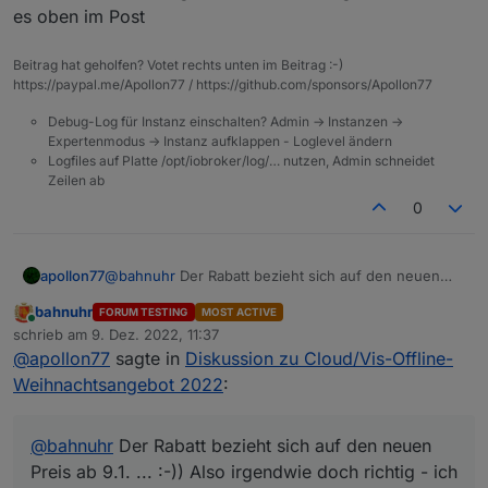
richtig 33 % (wie oben geschrieben)
es oben im Post
Sollte man vielleicht mal ändern.
Beitrag hat geholfen? Votet rechts unten im Beitrag :-)
Dieter
https://paypal.me/Apollon77 / https://github.com/sponsors/Apollon77
Debug-Log für Instanz einschalten? Admin -> Instanzen ->
Expertenmodus -> Instanz aufklappen - Loglevel ändern
Logfiles auf Platte /opt/iobroker/log/… nutzen, Admin schneidet
Zeilen ab
0
apollon77
@
bahnuhr
Der Rabatt bezieht sich auf den neuen
Preis ab 9.1. ... :-)) Also irgendwie doch richtig - ich
bahnuhr
FORUM TESTING
MOST ACTIVE
ändere es oben im Post
Online
schrieb am
9. Dez. 2022, 11:37
zuletzt editiert von
@
apollon77
sagte in
Diskussion zu Cloud/Vis-Offline-
Weihnachtsangebot 2022
:
@
bahnuhr
Der Rabatt bezieht sich auf den neuen
Preis ab 9.1. ... :-)) Also irgendwie doch richtig - ich