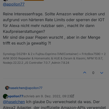
zuletzt editiert von
Offline
@
apollon77
Reine Interessenfrage. Sollte Amazon weiter zicken und
aufgrund von härteren Rate Limits oder sperren der IOT
für Alexa nicht mehr nutzbar sein , macht ihr dann
Kaufpreiserstattungen?
Mir sind die paar Piepen wurscht , aber in der Menge
trifft es euch ja gewaltig ?!
Synology DS218+ & 2 x Fujitsu Esprimo (VM/Container) + FritzBox7590 + 2
AVM 3000 Repeater & Homematic & HUE & Osram & Xiaomi, NPM 10.9.7,
Nodejs 22.22.2 ,JS Controller 7.0.7 ,Admin 7.8.24
0
@
apollon77
haselchen
apollon77
schrieb am
9. Dez. 2022, 09:23
Reine Interessenfrage. Sollte Amazon weiter zicken
zuletzt editiert von apollon77
12. Sept. 2022, 10:26
Offline
@
haselchen
Ich glaube Du verwechselst da was. Der
und aufgrund von härteren Rate Limits oder sperren
der IOT für Alexa nicht mehr nutzbar sein , macht
Alexa2 Adapter, der inoffizielle Amazon-APIs verwendet