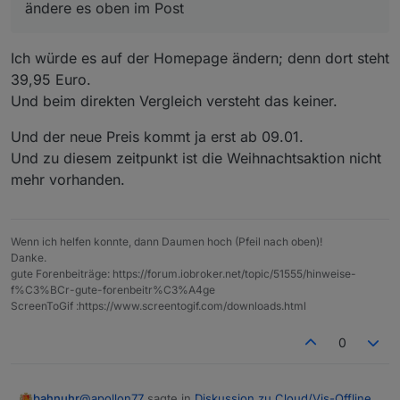
ändere es oben im Post
Ich würde es auf der Homepage ändern; denn dort steht
39,95 Euro.
Und beim direkten Vergleich versteht das keiner.
Und der neue Preis kommt ja erst ab 09.01.
Und zu diesem zeitpunkt ist die Weihnachtsaktion nicht
mehr vorhanden.
Wenn ich helfen konnte, dann Daumen hoch (Pfeil nach oben)!
Danke.
gute Forenbeiträge: https://forum.iobroker.net/topic/51555/hinweise-
f%C3%BCr-gute-forenbeitr%C3%A4ge
ScreenToGif :https://www.screentogif.com/downloads.html
0
@
apollon77
sagte in
Diskussion zu Cloud/Vis-Offline-
bahnuhr