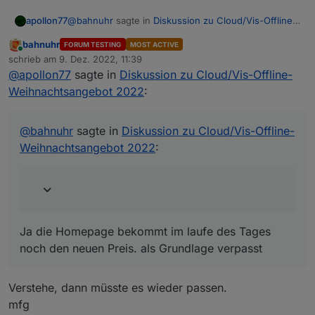
@
bahnuhr
sagte in
Diskussion zu Cloud/Vis-Offline-
apollon77
Weihnachtsangebot 2022
:
bahnuhr
FORUM TESTING
MOST ACTIVE
Online
Ich würde es auf der Homepage ändern; denn
schrieb am
9. Dez. 2022, 11:39
zuletzt editiert von
dort steht 39,95 Euro.
@
apollon77
sagte in
Diskussion zu Cloud/Vis-Offline-
Ja die Homepage bekommt im laufe des Tages noch
Weihnachtsangebot 2022
:
den neuen Preis als Grundlage verpasst
@
bahnuhr
sagte in
Diskussion zu Cloud/Vis-Offline-
Weihnachtsangebot 2022
:
Ja die Homepage bekommt im laufe des Tages
noch den neuen Preis. als Grundlage verpasst
Verstehe, dann müsste es wieder passen.
mfg