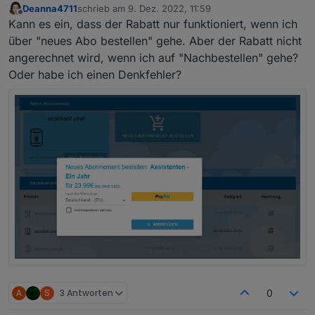
Deanna4711
schrieb am
9. Dez. 2022, 11:59
zuletzt editiert von
Offline
Kann es ein, dass der Rabatt nur funktioniert, wenn ich
über "neues Abo bestellen" gehe. Aber der Rabatt nicht
angerechnet wird, wenn ich auf "Nachbestellen" gehe?
Oder habe ich einen Denkfehler?
A
S
3 Antworten
0