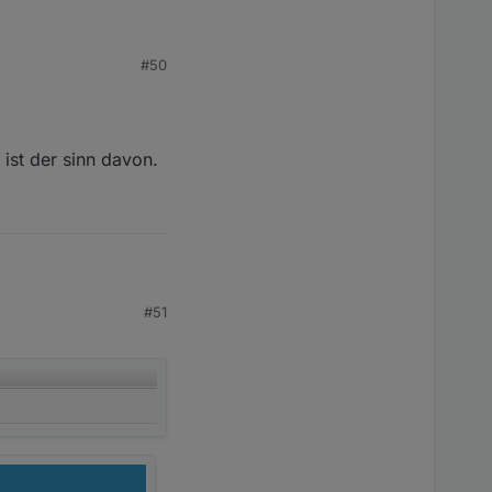
#50
ann Geräte über
al noch besser machen.
r meine Geräte nicht
ist der sinn davon.
#51
cken)?