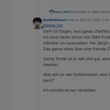
Schnittstelle zu SMA Sun
Rene_HM
BertDerKleine
wrote on
Dec 20, 2022, 7:41
Fügt eure Geräte von ioBro
last edited by
@
rene_hm
und somit bessere Vorhers
Offline
werden. Bei ausreichender 
Der Adapter ist soweit, da
Darf ich fragen, was genau Ziel/Nut
Sonnenenergie wieder aussc
Ich kann heute schon von SMA Produ
SunnyPortal / SHM unterstü
Features:
ioBroker an-/auschalten. Per Skript
das SunnyPortal einbinden
Das ganze ohne über eine fremde 
Schätzwerte sind ausreich
Geräte von ioBroker 
Installation über
das SunnyPortal über 
github
ode
Sunny Portal ist ja nett und gut, a
SunnyPortal diese Ger
Solarenergie)
Aktuelle Version:
machen.
support von Wallboxe
1.2.0 seit 29.05.2023
Was soll so neu funktionieren, was
kann?
latest:
1.2.0 seit 29.05.2023
Ich möchte es nur verstehen.
stable:
1.0.0
Feedback, Anmerkungen und