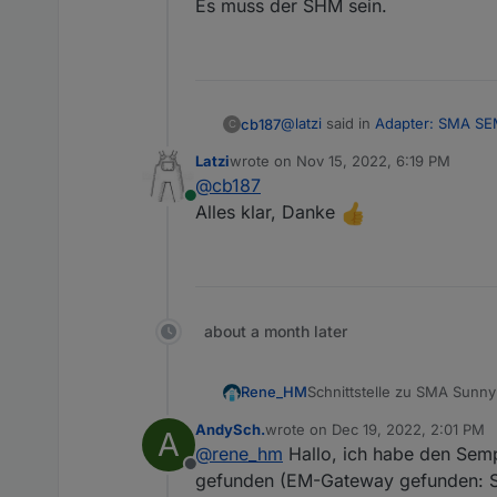
Es muss der SHM sein.
@
latzi
said in
Adapter: SMA S
cb187
C
Latzi
wrote on
Nov 15, 2022, 6:19 PM
last edited by
@
cb187
@
rene_hm
Online
Eine möglicherweise dumme 
Alles klar, Danke
Es muss der SHM sein.
den SHM? SMA WR hab ich i
about a month later
Schnittstelle zu SMA Sun
Rene_HM
AndySch.
wrote on
Dec 19, 2022, 2:01 PM
A
Fügt eure Geräte von ioBro
last edited by
@
rene_hm
Hallo, ich habe den Semp
und somit bessere Vorhers
Offline
werden. Bei ausreichender 
Der Adapter ist soweit, da
gefunden (EM-Gateway gefunden: S