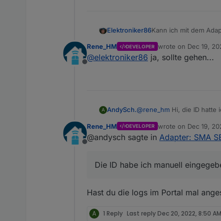
Kann ich mit dem Adap
Elektroniker86
Rene_HM
wrote on
Dec 19, 20
DEVELOPER
Der Zählerstand der W
last edited by
@
elektroniker86
ja, sollte gehen...
Offline
@
rene_hm
Hi, die ID hatte
AndySch.
A
vom iobroker wenn ich den 
Rene_HM
wrote on
Dec 19, 20
DEVELOPER
write to csv [{"Time":"19
last edited by
@andysch sagte in
Adapter: SMA 
00","Status":"Off","Average
Offline
me":-1,"MinEnergy":-1,"Max
write to csv [{"Time":"19
00","Status":"On","Average
Die ID habe ich manuell eingege
Time":-1,"MinEnergy":-1,"M
Aber selbst mit Neustart se
Die ID habe ich manuell e
Hast du die logs im Portal mal ange
A
1 Reply
Last reply
Dec 20, 2022, 8:50 A