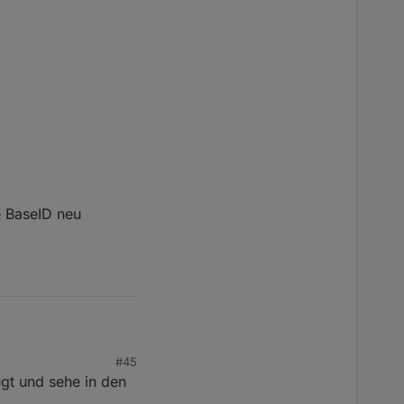
e BaseID neu
#45
ügt und sehe in den