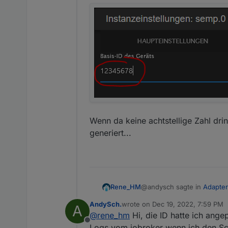
Wenn da keine achtstellige Zahl dri
generiert...
@andysch sagte in
Adapte
Rene_HM
AndySch.
wrote on
Dec 19, 2022, 7:59 PM
A
last edited by
@
rene_hm
Hi, die ID hatte ich ange
Wenn ja hat das schonma
Offline
Logs vom iobroker wenn ich den Sch