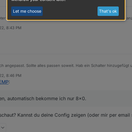
Let me choose
That's ok
ter auch meine Wärmepumpe in der Energiebilanz vom Sunny Portal an
22, 8:43 PM
ärmepumpe habe ich bereits im ioBroker.
 ich angepasst. Sollte alles passen soweit. Hab ein Schalter hinzugefügt
Schalter tätige. Fehler kommen nicht.
22, 8:46 PM
.12.2022, 20:54:55","DeviceId":"F-XXXXXXXX-000000000001-
SEMP
:
Power":0,"TimeFrameID":-1,"EarliestStart":-1,"LatestEnd":-1,"MinRunnin
Energy":-1}]
.12.2022, 20:40:56","DeviceId":"F-XXXXXXXX-000000000001-
Power":187,"TimeFrameID":-1,"EarliestStart":-1,"LatestEnd":-1,"MinRunni
ben, automatisch bekomme ich nur 8x0.
axEnergy":-1}
he ich das Gerät nicht im SHM. :(
ingegeben, automatisch bekomme ich nur 8x0.
schaut? Kannst du deine Config zeigen (oder mir per email
M