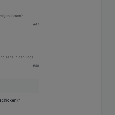
zeigen lassen?
#47
 und sehe in den Logs
#48
gTime":-1,"MaxRunningTi
ngTime":-1,"MaxRunning
 schicken)?