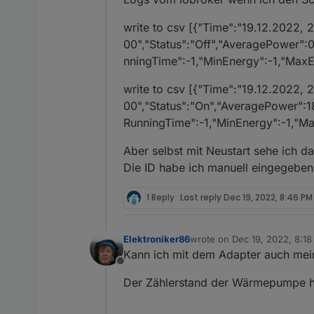
ja ich... Genau dafür ist de
write to csv [{"Time":"19.12.2022
00","Status":"Off","AveragePower":0
Das Problem ist meist die B
nningTime":-1,"MinEnergy":-1,"MaxE
Wenn da keine achtstellige 
write to csv [{"Time":"19.12.2022
00","Status":"On","AveragePower":18
RunningTime":-1,"MinEnergy":-1,"Ma
Aber selbst mit Neustart sehe ich da
Die ID habe ich manuell eingegebe
1 Reply
Last reply
Dec 19, 2022, 8:46 PM
Elektroniker86
wrote on
Dec 19, 2022, 8:1
last edited by
Kann ich mit dem Adapter auch mei
Offline
Der Zählerstand der Wärmepumpe ha