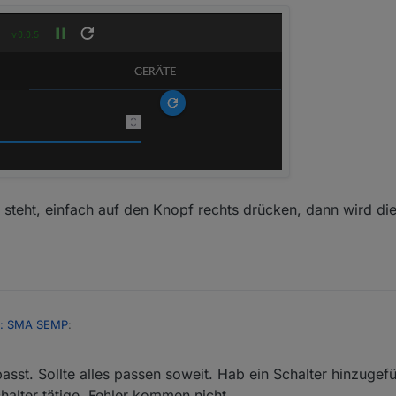
n steht, einfach auf den Knopf rechts drücken, dann wird di
r: SMA SEMP
:
passt. Sollte alles passen soweit. Hab ein Schalter hinzugef
l jemand erfolgreich geschafft?
alter tätige. Fehler kommen nicht.