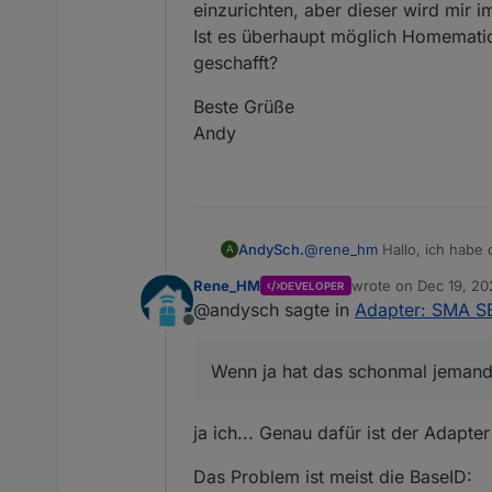
Sonnenenergie wieder aussc
einzurichten, aber dieser wird mir 
SunnyPortal / SHM unterstü
Features:
Ist es überhaupt möglich Homemati
das SunnyPortal einbinden
geschafft?
Schätzwerte sind ausreich
Geräte von ioBroker 
Installation über
das SunnyPortal über 
github
ode
Beste Grüße
SunnyPortal diese Ger
Solarenergie)
Aktuelle Version:
Andy
support von Wallboxe
1.2.0 seit 29.05.2023
latest:
1.2.0 seit 29.05.2023
@
rene_hm
Hallo, ich habe
AndySch.
A
stable:
(EM-Gateway gefunden: SEMP, Name: ioBroker
1.0.0
Rene_HM
wrote on
Dec 19, 20
DEVELOPER
wird mir im SHM nicht ange
Beste Grüße
last edited by
Feedback, Anmerkungen und
@andysch sagte in
Adapter: SMA 
Ist es überhaupt möglich 
Andy
Offline
geschafft?
Wenn ja hat das schonmal jemand 
ja ich... Genau dafür ist der Adapte
Das Problem ist meist die BaseID: