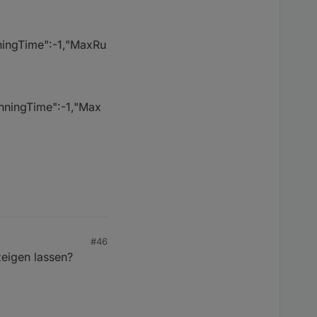
nningTime":-1,"MaxRu
seID neu generiert...
unningTime":-1,"Max
#46
eigen lassen?