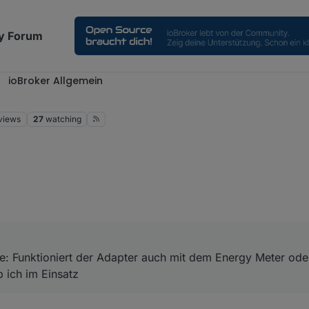
y Forum
ioBroker Allgemein
views
27
watching
e: Funktioniert der Adapter auch mit dem Energy Meter oder benötigt
z
: Funktioniert der Adapter auch mit dem Energy Meter ode
ich im Einsatz