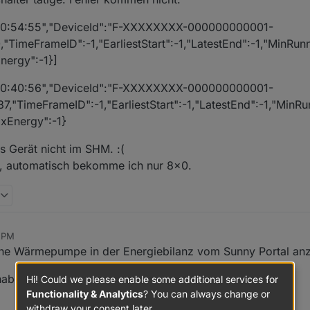
r Adapter ja gemacht
, 20:54:55","DeviceId":"F-XXXXXXXX-000000000001-
,"TimeFrameID":-1,"EarliestStart":-1,"LatestEnd":-1,"MinRu
aseID:
nergy":-1}]
Zahl drin steht, einfach auf den Knopf rechts drücken, dann wird die Ba
, 20:40:56","DeviceId":"F-XXXXXXXX-000000000001-
7,"TimeFrameID":-1,"EarliestStart":-1,"LatestEnd":-1,"MinR
xEnergy":-1}
s Gerät nicht im SHM. :(
n, automatisch bekomme ich nur 8x0.
8 PM
ne Wärmepumpe in der Energiebilanz vom Sunny Portal anz
be ich bereits im ioBroker.
Hi! Could we please enable some additional services for
Functionality & Analytics
? You can always change or
withdraw your consent later.