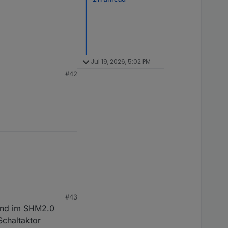
Jul 19, 2026, 5:02 PM
#42
igt man unbedingt
#43
ch besser einschätzen
nend im SHM2.0
SunnyPortal gesteuert
u geringer
chaltaktor