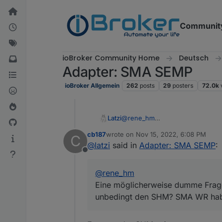
Skip to content
Communit
ioBroker Community Home
Deutsch
Adapter: SMA SEMP
ioBroker Allgemein
262
posts
29
posters
72.0k
Latzi
@
rene_hm
Eine möglicherweise dumme Frag
cb187
wrote on
Nov 15, 2022, 6:08 PM
C
SHM? SMA WR hab ich im Einsat
last edited by
@
latzi
said in
Adapter: SMA SEMP
:
Offline
@
rene_hm
Eine möglicherweise dumme Frage
unbedingt den SHM? SMA WR hab 