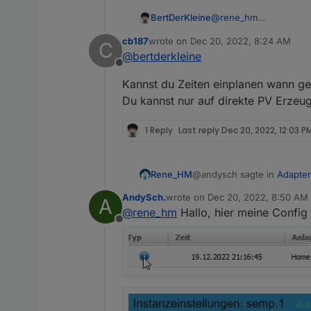
@
rene_hm
BertDerKleine
Darf ich fragen, was g
cb187
wrote on
Dec 20, 2022, 8:24 AM
C
Ich kann heute schon 
Sunny Portal ist ja ne
last edited by
@
bertderkleine
ioBroker an-/auschalte
Offline
Das ganze ohne über 
Was soll so neu funkt
Kannst du Zeiten einplanen wann g
kann?
Ich möchte es nur vers
Du kannst nur auf direkte PV Erzeug
1 Reply
Last reply
Dec 20, 2022, 12:03 P
@andysch sagte in
Adapte
Rene_HM
AndySch.
wrote on
Dec 20, 2022, 8:50 AM
A
last edited by
@
rene_hm
Hallo, hier meine Confi
Die ID habe ich manuell
Offline
Hast du die logs im Portal