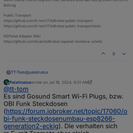
Beitrag
Public Transport
https://github.com/tt-tom17/ioBroker.public-transport
https://github.com/tt-tom17/ioBroker.public-transport/wiki
NSPanel Adapter Wiki
https://github.com/ticaki/ioBroker.nspanel-lovelace-ui/wiki
0
@
palatinatus
TT-Tom
T
Palatinatus
wrote on
Jul 19, 2024, 9:01 AM
P
Was für eine Steckdose ist das?
last edited by Palatinatus
Jul 19, 2024, 11:30 AM
Offline
@
tt-tom
Welche Datenpunkte hast du dazu im iobroker?
Es sind Gosund Smart Wi-Fi Plugs, bzw.
Wie bzw. Über welchen Adapter kommen die Daten?
OBI Funk Steckdosen
(
https://forum.iobroker.net/topic/17060/o
bi-funk-steckdosenumbau-esp8266-
generation2-eckig
). Die verhalten sich