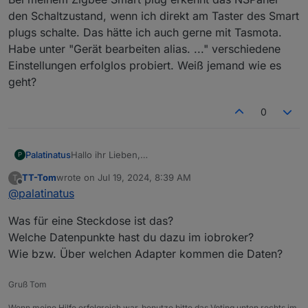
den Schaltzustand, wenn ich direkt am Taster des Smart
plugs schalte. Das hätte ich auch gerne mit Tasmota.
Habe unter "Gerät bearbeiten alias. ..." verschiedene
Einstellungen erfolglos probiert. Weiß jemand wie es
geht?
0
Palatinatus
Hallo ihr Lieben,
P
ich habe eine Steckdose mit Tasmota die ich mit
TT-Tom
wrote on
Jul 19, 2024, 8:39 AM
T
dem NSPanel erfolgreich schalten kann.
last edited by
Offline
@
palatinatus
Bei meinem Zigbee Smart plug erkennt das NSPanel
den Schaltzustand, wenn ich direkt am Taster des
Was für eine Steckdose ist das?
Smart plugs schalte. Das hätte ich auch gerne mit
Tasmota.
Welche Datenpunkte hast du dazu im iobroker?
Habe unter "Gerät bearbeiten alias. ..."
Wie bzw. Über welchen Adapter kommen die Daten?
verschiedene Einstellungen erfolglos probiert. Weiß
jemand wie es geht?
Gruß Tom
Wenn meine Hilfe erfolgreich war, benutze bitte das Voting unten rechts im