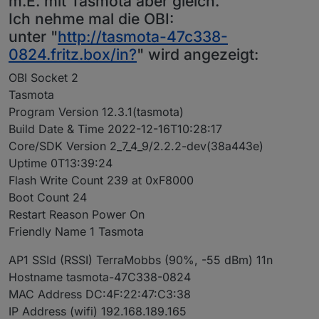
m.E. mit Tasmota aber gleich.
Ich nehme mal die OBI:
unter "
http://tasmota-47c338-
0824.fritz.box/in?
" wird angezeigt:
OBI Socket 2
Tasmota
Program Version 12.3.1(tasmota)
Build Date & Time 2022-12-16T10:28:17
Core/SDK Version 2_7_4_9/2.2.2-dev(38a443e)
Uptime 0T13:39:24
Flash Write Count 239 at 0xF8000
Boot Count 24
Restart Reason Power On
Friendly Name 1 Tasmota
AP1 SSId (RSSI) TerraMobbs (90%, -55 dBm) 11n
Hostname tasmota-47C338-0824
MAC Address DC:4F:22:47:C3:38
IP Address (wifi) 192.168.189.165