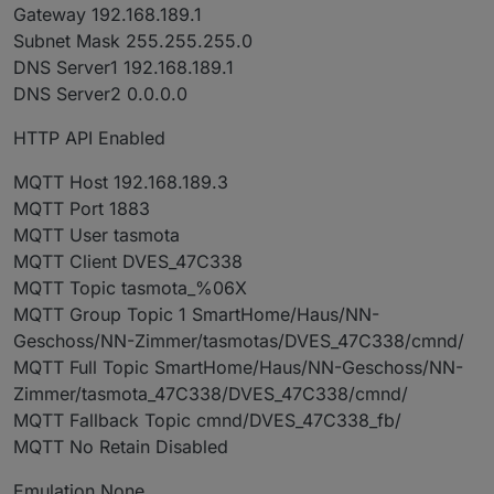
Gateway 192.168.189.1
Subnet Mask 255.255.255.0
DNS Server1 192.168.189.1
DNS Server2 0.0.0.0
HTTP API Enabled
MQTT Host 192.168.189.3
MQTT Port 1883
MQTT User tasmota
MQTT Client DVES_47C338
MQTT Topic tasmota_%06X
MQTT Group Topic 1 SmartHome/Haus/NN-
Geschoss/NN-Zimmer/tasmotas/DVES_47C338/cmnd/
MQTT Full Topic SmartHome/Haus/NN-Geschoss/NN-
Zimmer/tasmota_47C338/DVES_47C338/cmnd/
MQTT Fallback Topic cmnd/DVES_47C338_fb/
MQTT No Retain Disabled
Emulation None