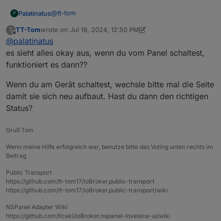
@
tt-tom
Palatinatus
P
TT-Tom
wrote on
Jul 19, 2024, 12:50 PM
T
last edited by TT-Tom
Jul 19, 2024, 2:50 PM
Offline
@
palatinatus
es sieht alles okay aus, wenn du vom Panel schaltest,
funktioniert es dann??
Wenn du am Gerät schaltest, wechsle bitte mal die Seite
damit sie sich neu aufbaut. Hast du dann den richtigen
Status?
und mitlerweile TypeScript v4.4.0.1 .
Gruß Tom
Wenn meine Hilfe erfolgreich war, benutze bitte das Voting unten rechts im
Beitrag
Public Transport
https://github.com/tt-tom17/ioBroker.public-transport
https://github.com/tt-tom17/ioBroker.public-transport/wiki
NSPanel Adapter Wiki
https://github.com/ticaki/ioBroker.nspanel-lovelace-ui/wiki