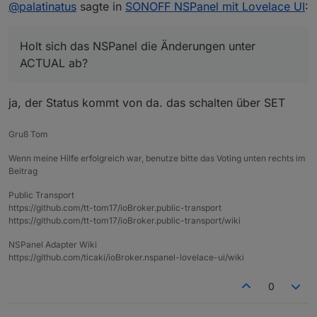
Offline
@
palatinatus
sagte in
SONOFF NSPanel mit Lovelace UI
:
Einträge in der Konvertierungsfunktion entfernt
habe.
Holt sich das NSPanel die Änderungen unter
Holt sich das NSPanel die Änderungen unter
ACTUAL ab?
ACTUAL ab?
ja, der Status kommt von da. das schalten über SET
Gruß Tom
Wenn meine Hilfe erfolgreich war, benutze bitte das Voting unten rechts im
Beitrag
Public Transport
https://github.com/tt-tom17/ioBroker.public-transport
https://github.com/tt-tom17/ioBroker.public-transport/wiki
NSPanel Adapter Wiki
https://github.com/ticaki/ioBroker.nspanel-lovelace-ui/wiki
0