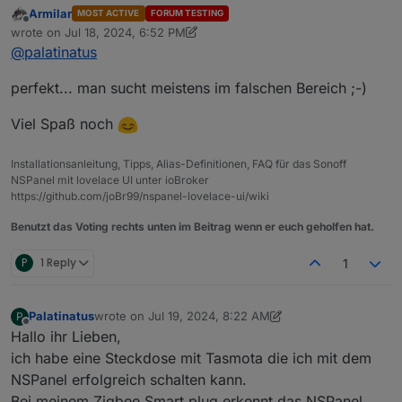
Armilar
MOST ACTIVE
FORUM TESTING
alles wie vorgeschlagen geändert.
und ich denke das war das Problem. Jetzt
Offline
wrote on
Jul 18, 2024, 6:52 PM
Zuletzt:
läuft's. Super !!!
last edited by Armilar
Jul 18, 2024, 8:52 PM
@
palatinatus
"Publizieren/Aktualisieren nur im Falle einer
Vielen Dank 🙃
Änderung" ist faktisch korrekt, hat sich aber bei
einigen Installationen gezeigt, dass es ohne den
perfekt... man sucht meistens im falschen Bereich ;-)
Haken besser läuft
Viel Spaß noch
Installationsanleitung, Tipps, Alias-Definitionen, FAQ für das Sonoff
NSPanel mit lovelace UI unter ioBroker
https://github.com/joBr99/nspanel-lovelace-ui/wiki
Benutzt das Voting rechts unten im Beitrag wenn er euch geholfen hat.
P
1 Reply
1
Palatinatus
wrote on
Jul 19, 2024, 8:22 AM
P
last edited by Palatinatus
Jul 19, 2024, 10:26 AM
Offline
Hallo ihr Lieben,
ich habe eine Steckdose mit Tasmota die ich mit dem
NSPanel erfolgreich schalten kann.
Bei meinem Zigbee Smart plug erkennt das NSPanel