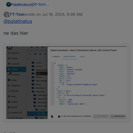
@
tt-tom
Palatinatus
P
Meinst du das?
TT-Tom
wrote on
Jul 19, 2024, 9:49 AM
T
last edited by
Offline
@
palatinatus
ne das hier