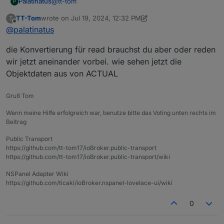
@
tt-tom
Palatinatus
P
TT-Tom
wrote on
Jul 19, 2024, 12:32 PM
T
ja, bzw. mit dem Löschen der
last edited by TT-Tom
Jul 19, 2024, 2:32 PM
Offline
@
palatinatus
Konvertierungsfunktion stand das aber schon
genau so drin.
die Konvertierung für read brauchst du aber oder reden
wir jetzt aneinander vorbei. wie sehen jetzt die
Objektdaten aus von ACTUAL
Gruß Tom
Wenn meine Hilfe erfolgreich war, benutze bitte das Voting unten rechts im
Beitrag
Public Transport
https://github.com/tt-tom17/ioBroker.public-transport
https://github.com/tt-tom17/ioBroker.public-transport/wiki
NSPanel Adapter Wiki
https://github.com/ticaki/ioBroker.nspanel-lovelace-ui/wiki
0