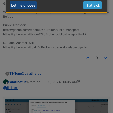
Gruß Tom
Let me choose
That's ok
Wenn meine Hilfe erfolgreich war, benutze bitte das Voting unten rechts im
Beitrag
Public Transport
https://github.com/tt-tom17/ioBroker.public-transport
https://github.com/tt-tom17/ioBroker.public-transport/wiki
NSPanel Adapter Wiki
https://github.com/ticaki/ioBroker.nspanel-lovelace-ui/wiki
0
@
palatinatus
TT-Tom
T
Palatinatus
wrote on
Jul 19, 2024, 10:05 AM
P
da steht doch
true
schon drin. Was geht da jetzt nicht
last edited by Palatinatus
Jul 19, 2024, 12:26 PM
Offline
@
tt-tom
?
klick mal hinten auf den Stift bei ACTUAL