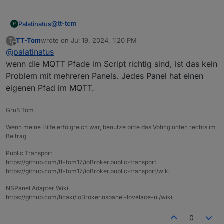
@
tt-tom
Palatinatus
P
TT-Tom
wrote on
Jul 19, 2024, 1:20 PM
T
Wenn ich vom Panel aus schalte funktioniert es
last edited by
Offline
@
palatinatus
(auch dann wenn in ACTUAL nicht einem
Datenpunkt zugeordnet wurde).
Wenn ich an der Steckdose schalte ändert sich der
wenn die MQTT Pfade im Script richtig sind, ist das kein
Schalter im NSPanel nicht, auch dann nicht wenn
Problem mit mehreren Panels. Jedes Panel hat einen
ich die Seite wechsle.
Das ist mein 2. NSPanel. Kann es daran liegen, dass
eigenen Pfad im MQTT.
es noch ein 1. im ioBroker gibt?
Gruß Tom
Wenn meine Hilfe erfolgreich war, benutze bitte das Voting unten rechts im
Beitrag
Public Transport
https://github.com/tt-tom17/ioBroker.public-transport
https://github.com/tt-tom17/ioBroker.public-transport/wiki
NSPanel Adapter Wiki
https://github.com/ticaki/ioBroker.nspanel-lovelace-ui/wiki
0