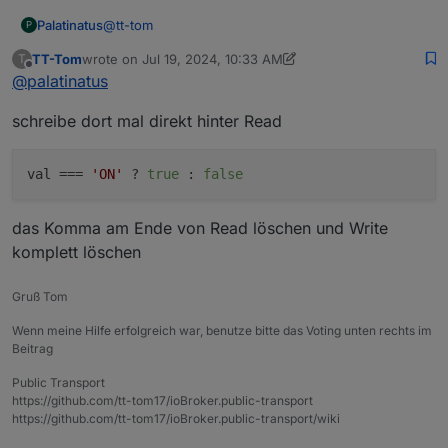
@
tt-tom
Palatinatus
P
TT-Tom
wrote on
Jul 19, 2024, 10:33 AM
T
last edited by TT-Tom
Jul 19, 2024, 12:34 PM
Offline
@
palatinatus
schreibe dort mal direkt hinter Read
val
 === 
'ON'
 ? 
true
 : 
false
das Komma am Ende von Read löschen und Write
komplett löschen
Wenn ich an der Steckdose den Button drücke
toggelt das von true auf false.
Gruß Tom
Was nicht geht ist, dass im NSPanel die Anzeige
den Wechsel ebenfalls mitbekommt.
Wenn meine Hilfe erfolgreich war, benutze bitte das Voting unten rechts im
Ich glaube ich weiß jetzt was du meinst, ist schon
Beitrag
boolean. Habe die Einträge in der
Konvertierungsfunktion entfernt. Geht immer noch
Public Transport
https://github.com/tt-tom17/ioBroker.public-transport
nicht.
https://github.com/tt-tom17/ioBroker.public-transport/wiki