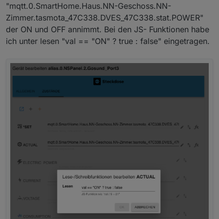
"mqtt.0.SmartHome.Haus.NN-Geschoss.NN-
Zimmer.tasmota_47C338.DVES_47C338.stat.POWER"
der ON und OFF annimmt. Bei den JS- Funktionen habe
ich unter lesen "val == "ON" ? true : false" eingetragen.