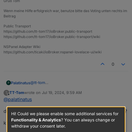
Gruß Tom
Wenn meine Hilfe erfolgreich war, benutze bitte das Voting unten rechts im
Beitrag
Public Transport
https://github.com/tt-tom17/ioBroker.public-transport
https://github.com/tt-tom17/ioBroker.public-transport/wiki
NSPanel Adapter Wiki
https://github.com/ticaki/ioBroker.nspanel-lovelace-ui/wiki
0
@
tt-tom
Palatinatus
P
Meinst du das?
TT-Tom
wrote on
Jul 19, 2024, 9:59 AM
T
last edited by
Offline
@
palatinatus
da steht doch
schon drin. Was geht da jetzt nicht ?
true
Hi! Could we please enable some additional services for
Functionality & Analytics
? You can always change or
klick mal hinten auf den Stift bei ACTUAL
withdraw your consent later.