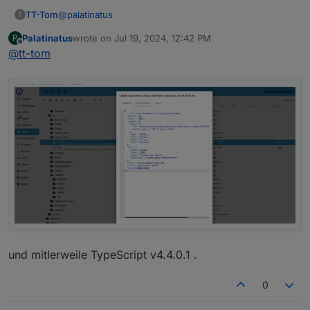
@
palatinatus
TT-Tom
T
Palatinatus
wrote on
Jul 19, 2024, 12:42 PM
P
die Konvertierung für read brauchst du aber oder
last edited by
Offline
@
tt-tom
reden wir jetzt aneinander vorbei. wie sehen jetzt die
Objektdaten aus von ACTUAL
und mitlerweile TypeScript v4.4.0.1 .
0