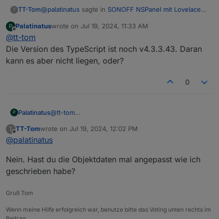
@
palatinatus
sagte in
SONOFF NSPanel mit Lovelace
TT-Tom
T
UI
:
Palatinatus
wrote on
Jul 19, 2024, 11:33 AM
P
last edited by
Offline
@
tt-tom
Holt sich das NSPanel die Änderungen unter
ACTUAL ab?
Die Version des TypeScript ist noch v4.3.3.43. Daran
ja, der Status kommt von da. das schalten über SET
kann es aber nicht liegen, oder?
0
Palatinatus
@
tt-tom
P
Die Version des TypeScript ist noch v4.3.3.43.
TT-Tom
wrote on
Jul 19, 2024, 12:02 PM
T
Daran kann es aber nicht liegen, oder?
last edited by
Offline
@
palatinatus
Nein. Hast du die Objektdaten mal angepasst wie ich
geschrieben habe?
Gruß Tom
Wenn meine Hilfe erfolgreich war, benutze bitte das Voting unten rechts im
Beitrag