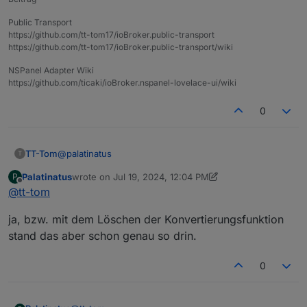
Public Transport
https://github.com/tt-tom17/ioBroker.public-transport
https://github.com/tt-tom17/ioBroker.public-transport/wiki
NSPanel Adapter Wiki
https://github.com/ticaki/ioBroker.nspanel-lovelace-ui/wiki
0
@
palatinatus
TT-Tom
T
Palatinatus
wrote on
Jul 19, 2024, 12:04 PM
P
Nein. Hast du die Objektdaten mal angepasst wie ich
last edited by Palatinatus
Jul 19, 2024, 2:04 PM
Offline
@
tt-tom
geschrieben habe?
ja, bzw. mit dem Löschen der Konvertierungsfunktion
stand das aber schon genau so drin.
0