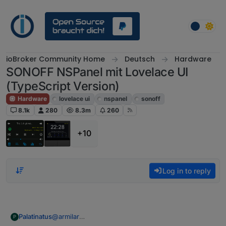
Skip to content
ioBroker Community Home
Deutsch
Hardware
SONOFF NSPanel mit Lovelace UI
(TypeScript Version)
Hardware
lovelace ui
nspanel
sonoff
8.1k
280
8.3m
260
+10
Log in to reply
@
armilar
Palatinatus
P
Das Prefix habe ich gelassen, ansonsten habe ich