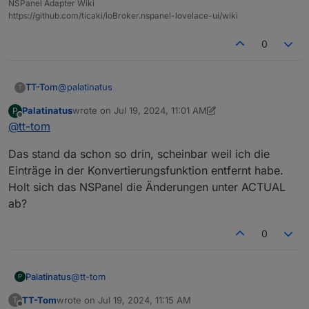
NSPanel Adapter Wiki
https://github.com/ticaki/ioBroker.nspanel-lovelace-ui/wiki
0
@
palatinatus
TT-Tom
T
Palatinatus
wrote on
Jul 19, 2024, 11:01 AM
P
schreibe dort mal direkt hinter Read
last edited by Palatinatus
Jul 19, 2024, 1:02 PM
Offline
@
tt-tom
Das stand da schon so drin, scheinbar weil ich die
das Komma am Ende von Read löschen und Write
Einträge in der Konvertierungsfunktion entfernt habe.
komplett löschen
Holt sich das NSPanel die Änderungen unter ACTUAL
ab?
0
@
tt-tom
Palatinatus
P
TT-Tom
wrote on
Jul 19, 2024, 11:15 AM
T
Das stand da schon so drin, scheinbar weil ich die
last edited by