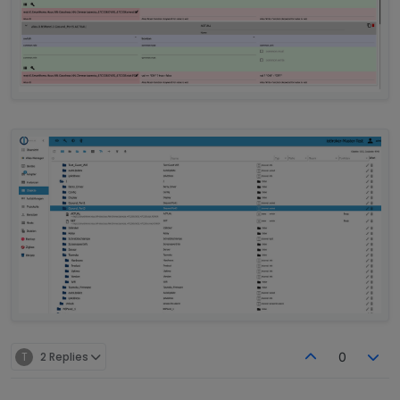
T
2 Replies
0