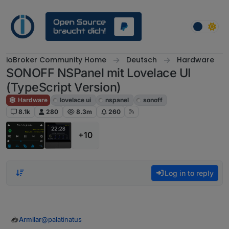
Skip to content
ioBroker Community Home
Deutsch
Hardware
SONOFF NSPanel mit Lovelace UI
(TypeScript Version)
Hardware
lovelace ui
nspanel
sonoff
8.1k
280
8.3m
260
+10
Log in to reply
@
palatinatus
Armilar