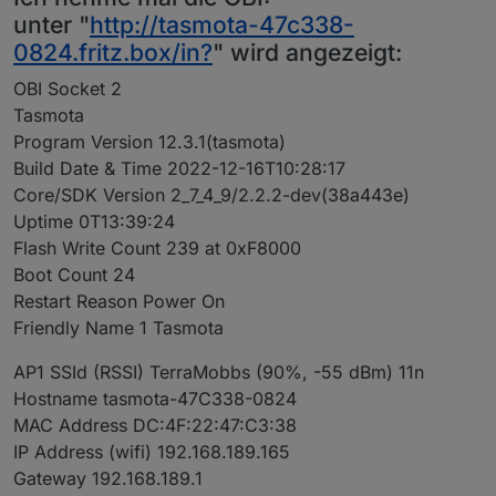
unter "
http://tasmota-47c338-
0824.fritz.box/in?
" wird angezeigt:
OBI Socket 2
Tasmota
Program Version 12.3.1(tasmota)
Build Date & Time 2022-12-16T10:28:17
Core/SDK Version 2_7_4_9/2.2.2-dev(38a443e)
Uptime 0T13:39:24
Flash Write Count 239 at 0xF8000
Boot Count 24
Restart Reason Power On
Friendly Name 1 Tasmota
AP1 SSId (RSSI) TerraMobbs (90%, -55 dBm) 11n
Hostname tasmota-47C338-0824
MAC Address DC:4F:22:47:C3:38
IP Address (wifi) 192.168.189.165
Gateway 192.168.189.1