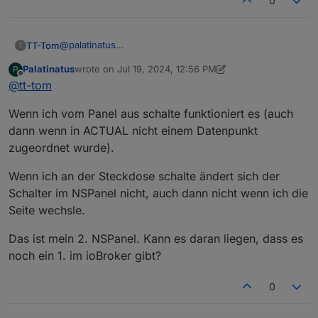
0
@
palatinatus
TT-Tom
T
es sieht alles okay aus, wenn du vom Panel schaltest,
Palatinatus
wrote on
Jul 19, 2024, 12:56 PM
P
funktioniert es dann??
Wenn du am Gerät schaltest, wechsle bitte mal die
last edited by Palatinatus
Jul 19, 2024, 2:56 PM
Offline
@
tt-tom
Seite damit sie sich neu aufbaut. Hast du dann den
richtigen Status?
Wenn ich vom Panel aus schalte funktioniert es (auch
dann wenn in ACTUAL nicht einem Datenpunkt
zugeordnet wurde).
Wenn ich an der Steckdose schalte ändert sich der
Schalter im NSPanel nicht, auch dann nicht wenn ich die
Seite wechsle.
Das ist mein 2. NSPanel. Kann es daran liegen, dass es
noch ein 1. im ioBroker gibt?
0