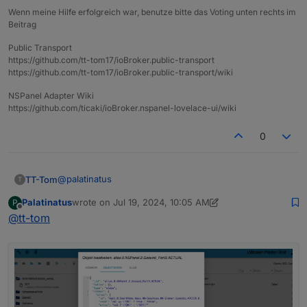
Wenn meine Hilfe erfolgreich war, benutze bitte das Voting unten rechts im
Beitrag
Public Transport
https://github.com/tt-tom17/ioBroker.public-transport
https://github.com/tt-tom17/ioBroker.public-transport/wiki
NSPanel Adapter Wiki
https://github.com/ticaki/ioBroker.nspanel-lovelace-ui/wiki
0
@
palatinatus
TT-Tom
T
Palatinatus
wrote on
Jul 19, 2024, 10:05 AM
P
da steht doch
true
schon drin. Was geht da jetzt nicht
last edited by Palatinatus
Jul 19, 2024, 12:26 PM
Offline
@
tt-tom
?
klick mal hinten auf den Stift bei ACTUAL