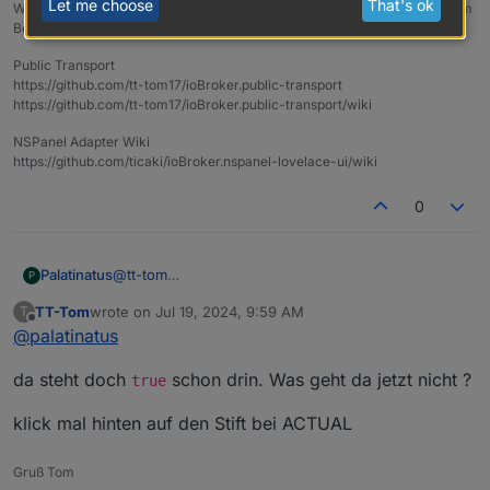
Let me choose
That's ok
Wenn meine Hilfe erfolgreich war, benutze bitte das Voting unten rechts im
Beitrag
Public Transport
https://github.com/tt-tom17/ioBroker.public-transport
https://github.com/tt-tom17/ioBroker.public-transport/wiki
NSPanel Adapter Wiki
https://github.com/ticaki/ioBroker.nspanel-lovelace-ui/wiki
0
@
tt-tom
Palatinatus
P
Meinst du das?
TT-Tom
wrote on
Jul 19, 2024, 9:59 AM
T
last edited by
Offline
@
palatinatus
da steht doch
schon drin. Was geht da jetzt nicht ?
true
klick mal hinten auf den Stift bei ACTUAL
Gruß Tom