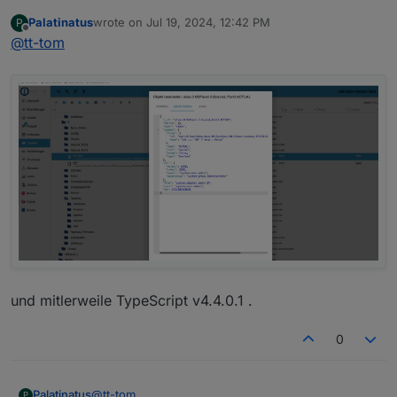
Palatinatus
wrote on
Jul 19, 2024, 12:42 PM
P
die Konvertierung für read brauchst du aber oder
last edited by
Offline
@
tt-tom
reden wir jetzt aneinander vorbei. wie sehen jetzt die
Objektdaten aus von ACTUAL
und mitlerweile TypeScript v4.4.0.1 .
0
@
tt-tom
Palatinatus
P