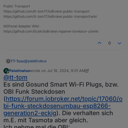
Public Transport
https://github.com/tt-tom17/ioBroker.public-transport
https://github.com/tt-tom17/ioBroker.public-transport/wiki
NSPanel Adapter Wiki
https://github.com/ticaki/ioBroker.nspanel-lovelace-ui/wiki
0
@
palatinatus
TT-Tom
T
Palatinatus
wrote on
Jul 19, 2024, 9:01 AM
P
Was für eine Steckdose ist das?
last edited by Palatinatus
Jul 19, 2024, 11:30 AM
Offline
@
tt-tom
Welche Datenpunkte hast du dazu im iobroker?
Es sind Gosund Smart Wi-Fi Plugs, bzw.
Wie bzw. Über welchen Adapter kommen die Daten?
OBI Funk Steckdosen
(
https://forum.iobroker.net/topic/17060/o
bi-funk-steckdosenumbau-esp8266-
generation2-eckig
). Die verhalten sich
m.E. mit Tasmota aber gleich.
Ich nehme mal die OBI: