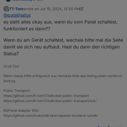
TT-Tom
wrote on
Jul 19, 2024, 12:50 PM
T
last edited by TT-Tom
Jul 19, 2024, 2:50 PM
Offline
@
palatinatus
es sieht alles okay aus, wenn du vom Panel schaltest,
funktioniert es dann??
Wenn du am Gerät schaltest, wechsle bitte mal die Seite
damit sie sich neu aufbaut. Hast du dann den richtigen
Status?
und mitlerweile TypeScript v4.4.0.1 .
Gruß Tom
Wenn meine Hilfe erfolgreich war, benutze bitte das Voting unten rechts im
Beitrag
Public Transport
https://github.com/tt-tom17/ioBroker.public-transport
https://github.com/tt-tom17/ioBroker.public-transport/wiki
NSPanel Adapter Wiki
https://github.com/ticaki/ioBroker.nspanel-lovelace-ui/wiki