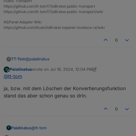
Public Transport
https://github.com/tt-tom17/ioBroker.public-transport
https://github.com/tt-tom17/ioBroker.public-transport/wiki
NSPanel Adapter Wiki
https://github.com/ticaki/ioBroker.nspanel-lovelace-ui/wiki
0
@
palatinatus
TT-Tom
T
Palatinatus
wrote on
Jul 19, 2024, 12:04 PM
P
Nein. Hast du die Objektdaten mal angepasst wie ich
last edited by Palatinatus
Jul 19, 2024, 2:04 PM
Offline
@
tt-tom
geschrieben habe?
ja, bzw. mit dem Löschen der Konvertierungsfunktion
stand das aber schon genau so drin.
0
@
tt-tom
Palatinatus
P