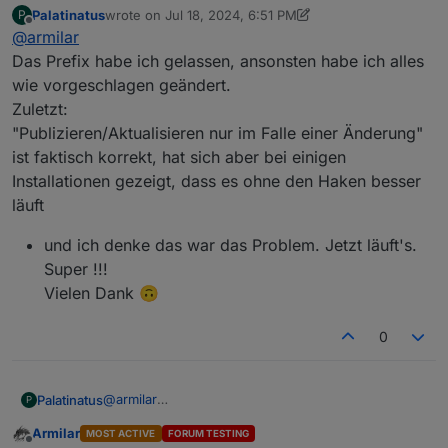
Palatinatus
wrote on
Jul 18, 2024, 6:51 PM
P
Falls das die Instanz mqtt.0 ist, dann mal so einstellen:
last edited by Palatinatus
Jul 18, 2024, 8:51 PM
Offline
@
armilar
Das Prefix habe ich gelassen, ansonsten habe ich alles
wie vorgeschlagen geändert.
Zuletzt:
"Publizieren/Aktualisieren nur im Falle einer Änderung"
ist faktisch korrekt, hat sich aber bei einigen
Installationen gezeigt, dass es ohne den Haken besser
läuft
und ich denke das war das Problem. Jetzt läuft's.
Super !!!
Vielen Dank 🙃
0
@
armilar
Palatinatus
P
Das Prefix habe ich gelassen, ansonsten habe ich
Armilar
MOST ACTIVE
FORUM TESTING
alles wie vorgeschlagen geändert.
und ich denke das war das Problem. Jetzt