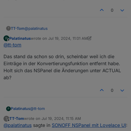
0
@
palatinatus
TT-Tom
T
Palatinatus
wrote on
Jul 19, 2024, 11:01 AM
P
schreibe dort mal direkt hinter Read
last edited by Palatinatus
Jul 19, 2024, 1:02 PM
Offline
@
tt-tom
Das stand da schon so drin, scheinbar weil ich die
das Komma am Ende von Read löschen und Write
Einträge in der Konvertierungsfunktion entfernt habe.
komplett löschen
Holt sich das NSPanel die Änderungen unter ACTUAL
ab?
0
@
tt-tom
Palatinatus
P
TT-Tom
wrote on
Jul 19, 2024, 11:15 AM
T
Das stand da schon so drin, scheinbar weil ich die
last edited by
Offline
@
palatinatus
sagte in
SONOFF NSPanel mit Lovelace UI
:
Einträge in der Konvertierungsfunktion entfernt
habe.