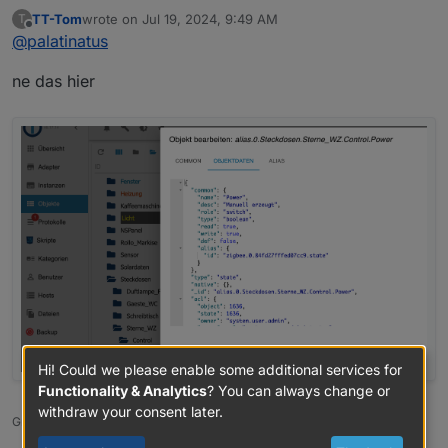
Meinst du das?
TT-Tom
wrote on
Jul 19, 2024, 9:49 AM
T
last edited by
Offline
@
palatinatus
ne das hier
Hi! Could we please enable some additional services for
Functionality & Analytics
? You can always change or
withdraw your consent later.
Gruß Tom