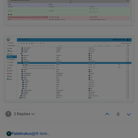
T
2 Replies
0
@
tt-tom
Palatinatus
P