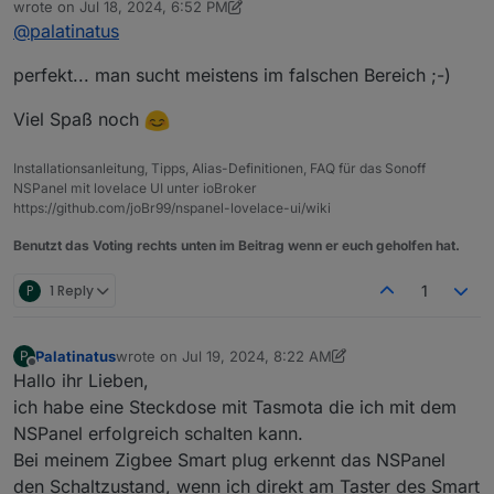
Offline
wrote on
Jul 18, 2024, 6:52 PM
Zuletzt:
läuft's. Super !!!
last edited by Armilar
Jul 18, 2024, 8:52 PM
@
palatinatus
"Publizieren/Aktualisieren nur im Falle einer
Vielen Dank 🙃
Änderung" ist faktisch korrekt, hat sich aber bei
einigen Installationen gezeigt, dass es ohne den
perfekt... man sucht meistens im falschen Bereich ;-)
Haken besser läuft
Viel Spaß noch
Installationsanleitung, Tipps, Alias-Definitionen, FAQ für das Sonoff
Prefix ist eigentlich nicht notwendig,
NSPanel mit lovelace UI unter ioBroker
die Maske sollte für "MQTT-Instanz 0" -->
https://github.com/joBr99/nspanel-lovelace-ui/wiki
mqtt.0.* lauten
"Publizieren/Aktualisieren nur im Falle einer
Benutzt das Voting rechts unten im Beitrag wenn er euch geholfen hat.
Änderung" ist faktisch korrekt, hat sich aber bei
einigen Installationen gezeigt, dass es ohne den
P
1 Reply
1
Haken besser läuft
Palatinatus
wrote on
Jul 19, 2024, 8:22 AM
P
last edited by Palatinatus
Jul 19, 2024, 10:26 AM
Offline
Hallo ihr Lieben,
ich habe eine Steckdose mit Tasmota die ich mit dem
NSPanel erfolgreich schalten kann.
Bei meinem Zigbee Smart plug erkennt das NSPanel
den Schaltzustand, wenn ich direkt am Taster des Smart