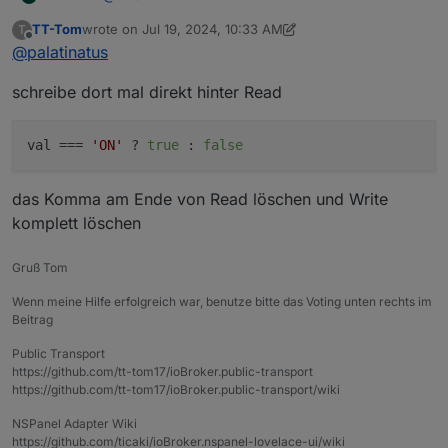
TT-Tom
wrote on
Jul 19, 2024, 10:33 AM
T
last edited by TT-Tom
Jul 19, 2024, 12:34 PM
Offline
@
palatinatus
schreibe dort mal direkt hinter Read
val
 === 
'ON'
 ? 
true
 : 
false
das Komma am Ende von Read löschen und Write
komplett löschen
Wenn ich an der Steckdose den Button drücke
toggelt das von true auf false.
Gruß Tom
Was nicht geht ist, dass im NSPanel die Anzeige
den Wechsel ebenfalls mitbekommt.
Wenn meine Hilfe erfolgreich war, benutze bitte das Voting unten rechts im
Ich glaube ich weiß jetzt was du meinst, ist schon
Beitrag
boolean. Habe die Einträge in der
Konvertierungsfunktion entfernt. Geht immer noch
Public Transport
https://github.com/tt-tom17/ioBroker.public-transport
nicht.
https://github.com/tt-tom17/ioBroker.public-transport/wiki
NSPanel Adapter Wiki
https://github.com/ticaki/ioBroker.nspanel-lovelace-ui/wiki