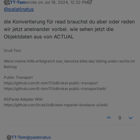
TT-Tom
wrote on
Jul 19, 2024, 12:32 PM
T
ja, bzw. mit dem Löschen der
last edited by TT-Tom
Jul 19, 2024, 2:32 PM
Offline
@
palatinatus
Konvertierungsfunktion stand das aber schon
genau so drin.
die Konvertierung für read brauchst du aber oder reden
wir jetzt aneinander vorbei. wie sehen jetzt die
Objektdaten aus von ACTUAL
Gruß Tom
Wenn meine Hilfe erfolgreich war, benutze bitte das Voting unten rechts im
Beitrag
Public Transport
https://github.com/tt-tom17/ioBroker.public-transport
https://github.com/tt-tom17/ioBroker.public-transport/wiki
NSPanel Adapter Wiki
https://github.com/ticaki/ioBroker.nspanel-lovelace-ui/wiki
0
@
palatinatus
TT-Tom
T