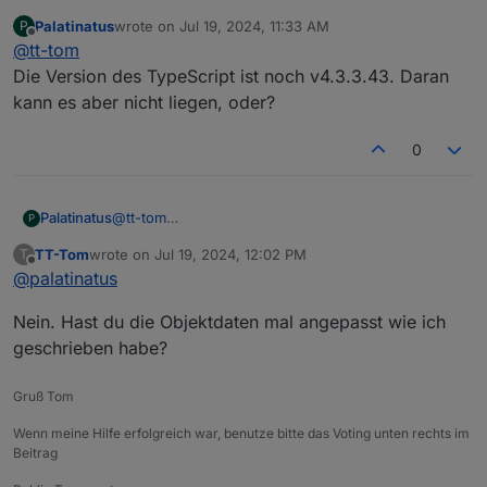
UI
:
Palatinatus
wrote on
Jul 19, 2024, 11:33 AM
P
last edited by
Offline
@
tt-tom
Holt sich das NSPanel die Änderungen unter
ACTUAL ab?
Die Version des TypeScript ist noch v4.3.3.43. Daran
ja, der Status kommt von da. das schalten über SET
kann es aber nicht liegen, oder?
0
Palatinatus
@
tt-tom
P
Die Version des TypeScript ist noch v4.3.3.43.
TT-Tom
wrote on
Jul 19, 2024, 12:02 PM
T
Daran kann es aber nicht liegen, oder?
last edited by
Offline
@
palatinatus
Nein. Hast du die Objektdaten mal angepasst wie ich
geschrieben habe?
Gruß Tom
Wenn meine Hilfe erfolgreich war, benutze bitte das Voting unten rechts im
Beitrag