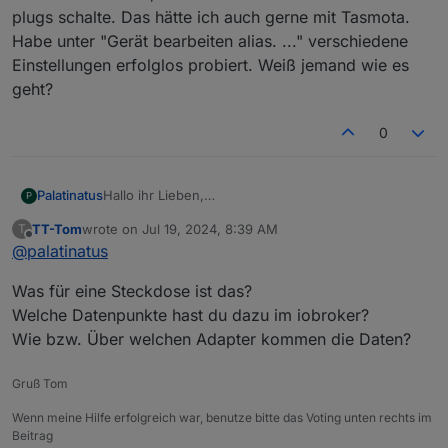
plugs schalte. Das hätte ich auch gerne mit Tasmota.
Habe unter "Gerät bearbeiten alias. ..." verschiedene
Einstellungen erfolglos probiert. Weiß jemand wie es
geht?
0
Palatinatus
Hallo ihr Lieben,
P
ich habe eine Steckdose mit Tasmota die ich mit
TT-Tom
wrote on
Jul 19, 2024, 8:39 AM
T
dem NSPanel erfolgreich schalten kann.
last edited by
Offline
@
palatinatus
Bei meinem Zigbee Smart plug erkennt das NSPanel
den Schaltzustand, wenn ich direkt am Taster des
Was für eine Steckdose ist das?
Smart plugs schalte. Das hätte ich auch gerne mit
Tasmota.
Welche Datenpunkte hast du dazu im iobroker?
Habe unter "Gerät bearbeiten alias. ..."
Wie bzw. Über welchen Adapter kommen die Daten?
verschiedene Einstellungen erfolglos probiert. Weiß
jemand wie es geht?
Gruß Tom
Wenn meine Hilfe erfolgreich war, benutze bitte das Voting unten rechts im
Beitrag