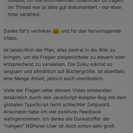
musste, um die Informationen zusammen zu tragen.
unter tasmota nicht umsetzbar ist (berry tcpclient
crashed ESP, HTTP Libary ist auf viel zu kleine
Im Thread war ja alles gut dokumentiert - nur eben
Dateien limitiert)
total verstreut.
17.01.2022
peepshow-21 Erste implementierung von Nextion
Upload Protocol 1.1 mit Workaround für HTTP
Danke für's verlinken
und für das hervorragende
Libary über Java Converter um tft files für tasmota
Video.
vorzubereiten
20.01.2022
Ist tatsächlich der Plan, alles zentral in die Wiki zu
s-hadinger fixt bug in berry tcpclient
bringen, um die Fragen zielgerichteter zu steuern oder
31.01.2022
Erste Version für HomeAssistant mit Nodered und
entsprechend zu verweisen. Die Doku wächst so
Tasmota
langsam und allmählich auf Büchergröße. Ist ebenfalls
08.02.2022
eine Menge Arbeit, jedoch auch unerlässlich.
@
joBr99
Erste Implementierung von Nextion
Upload Protokoll 1.2 in Berry basiertend auf HTTP
Viele der Fragen unter deinem Video entstanden
Range Header Requests und lokalem Buffer
(funktioniert nur mit -nspanel tasmota build uns
tatsächlich durch den JavaScript-Adapter-Bug mit dem
PSRAM Support)
globalen TypeScript (echt schlechter Zeitpunkt).
12.02.2022
Ansonsten habe ich viel positives Feedback
peepshow-21 Implementierung von Nextion
wahrgenommen. Ich denke die Dunkelziffer der
Upload Protocol 1.2 mit vollständigem Download
und "streaming" zum Nextion Screen während
"ruhigen" NSPanel-User ist doch schon sehr groß.
dem Download