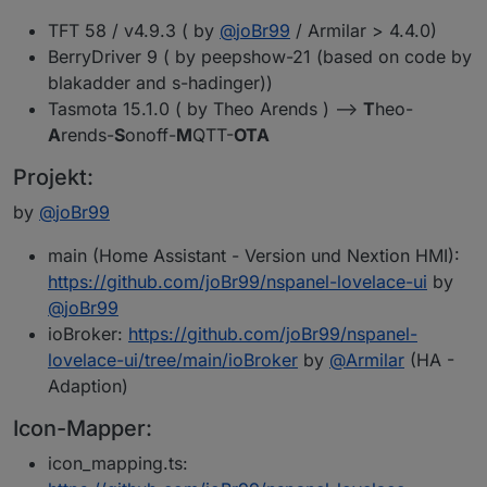
TFT 58 / v4.9.3 ( by
@
joBr99
/ Armilar > 4.4.0)
BerryDriver 9 ( by peepshow-21 (based on code by
blakadder and s-hadinger))
Tasmota 15.1.0 ( by Theo Arends ) -->
T
heo-
A
rends-
S
onoff-
M
QTT-
OTA
Projekt:
by
@
joBr99
main (Home Assistant - Version und Nextion HMI):
https://github.com/joBr99/nspanel-lovelace-ui
by
@
joBr99
ioBroker:
https://github.com/joBr99/nspanel-
lovelace-ui/tree/main/ioBroker
by
@
Armilar
(HA -
Adaption)
Icon-Mapper:
icon_mapping.ts: