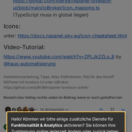
https://github.com/joBr99/nspanel-lovelace-
ui/blob/main/ioBroker/icon_mapping.ts
(TypeScript muss in global liegen)
Icons:
unter:
https://docs.nspanel.pky.eu/icon-cheatsheet.html
Video-Tutorial:
https://www.youtube.com/watch?v=ZPLJk2ZLo_8
by
@
haus-automatisierung
Installationsanleitung, Tipps, Alias-Definitionen, FAQ für das Sonoff
NSPanel mit lovelace UI unter ioBroker
https://github.com/joBr99/nspanel-lovelace-ui/wiki
Benutzt das Voting rechts unten im Beitrag wenn er euch geholfen hat.
14 Antworten
17
Hallo! Könnten wir bitte einige zusätzliche Dienste für
Funktionalität & Analytics
aktivieren? Sie können Ihre
Kuckuckmann
schrieb am
20. Sept. 2022, 20:15
K
zuletzt editiert von Kuckuckmann
11. Juni 2023, 21:
Zustimmung später jederzeit ändern oder zurückziehen.
Offline