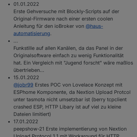
01.01.2022
Erste Gehversuche mit Blockly-Scripts auf der
Original-Firmware nach einer ersten coolen
Anleitung für den ioBroker von
@
haus-
automatisierung
.
...
Funkstille auf allen Kanälen, da das Panel in der
Originalsoftware einfach zu wenig Funktionalität
hat. Ein Vergleich mit "Jugend forscht" wäre maßlos
übertrieben...
15.01.2022
@
jobr99
Erstes POC von Lovelace Konzept mit
ESPhome Komponente, da Nextion Upload Protcol
unter tasmota nicht umsetzbar ist (berry tcpclient
crashed ESP, HTTP Libary ist auf viel zu kleine
Dateien limitiert)
17.01.2022
peepshow-21 Erste implementierung von Nextion
Upload Protocol 1.1 mit Workaround für HTTP