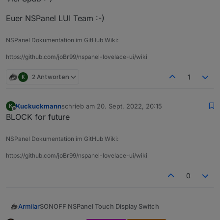
Euer NSPanel LUI Team :-)
NSPanel Dokumentation im GitHub Wiki:
https://github.com/joBr99/nspanel-lovelace-ui/wiki
K
2 Antworten
1
Kuckuckmann
schrieb am
20. Sept. 2022, 20:15
K
zuletzt editiert von
Offline
BLOCK for future
NSPanel Dokumentation im GitHub Wiki:
https://github.com/joBr99/nspanel-lovelace-ui/wiki
0
SONOFF NSPanel Touch Display Switch
Armilar
mit Lovelace UI und TASMOTA Firmware