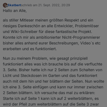
@
joBr99
Wetterinformationen oder/und Infos
Skatbert
schrieb am
21. Sept. 2022, 20:29
icon_mapping.ts:
S
zuletzt editiert von
ioBroker:
https://github.com/joBr99/nspanel-
Multilingual (unterstützt über 40 Sprachen)
Offline
Icons:
https://github.com/joBr99/nspanel-lovelace-
Hallo an Alle,
lovelace-ui/tree/main/ioBroker
by
@
Armilar
(HA -
Unbegrenzte Anzahl an Seiten und Unterseiten
ui/blob/main/ioBroker/icon_mapping.ts
unter:
https://docs.nspanel.pky.eu/icon-
Adaption)
Abfallkalender
(TypeScript muss in global liegen)
als stiller Mitleser meinen größten Respekt und ein
cheatsheet.html
Favoritenseiten
riesiges Dankeschön an alle Entwickler, Problemlöser
Video-Tutorial:
etc.
und Wiki-Schreiber für diese fantastische Projekt.
https://www.youtube.com/watch?v=ZPLJk2ZLo_8
by
Spoiler
@
haus-automatisierung
Konnte ich mir als ambitionierter Nicht-Programmierer
bisher alles anhand eurer Beschreibungen, Video´s etc
erarbeiten und es funktioniert.
Nun zu meinem Problem, wie gesagt prinzipiell
funktioniert alles was ich brauche bis auf die verfluchte
3. Seite. Bisher hatte ich nur 2 Seiten zum Schalten von
Licht und Steckdosen im Garten und das funktioniert
auch mit dem hin und her blättern der Seiten. Nun wollte
ich eine 3. Seite einfügen und kann nur immer zwischen
2 Seiten blättern. Ich versuche das mal zu erklären:
Starte ich auf Seite 1 kann ich auf 2 weiterblättern, es
wird der Pfeil zum weiterblättern auf die Seite 3 zwar