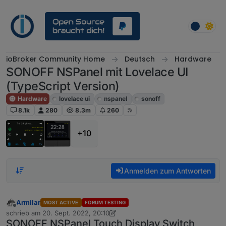
Weiter zum Inhalt
ioBroker Community Home
Deutsch
Hardware
SONOFF NSPanel mit Lovelace UI
(TypeScript Version)
Hardware
lovelace ui
nspanel
sonoff
8.1k
280
8.3m
260
+10
Anmelden zum Antworten
Armilar
MOST ACTIVE
FORUM TESTING
Offline
schrieb am
20. Sept. 2022, 20:10
zuletzt editiert von Armilar
3. Jan. 2026, 20:39
SONOFF NSPanel Touch Display Switch