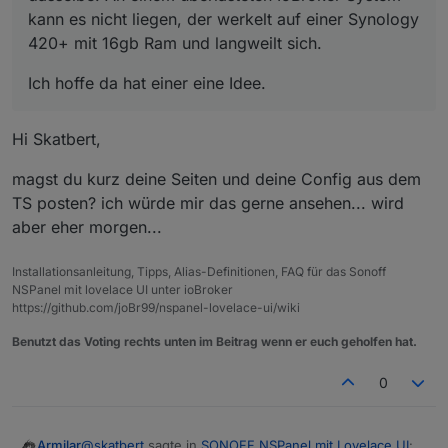
kann es nicht liegen, der werkelt auf einer Synology
420+ mit 16gb Ram und langweilt sich.
Ich hoffe da hat einer eine Idee.
Hi Skatbert,
magst du kurz deine Seiten und deine Config aus dem
TS posten? ich würde mir das gerne ansehen... wird
aber eher morgen...
Installationsanleitung, Tipps, Alias-Definitionen, FAQ für das Sonoff
NSPanel mit lovelace UI unter ioBroker
https://github.com/joBr99/nspanel-lovelace-ui/wiki
Benutzt das Voting rechts unten im Beitrag wenn er euch geholfen hat.
0
@
skatbert
sagte in
SONOFF NSPanel mit Lovelace UI
:
Armilar