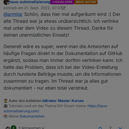
haus-automatisierung
DEVELOPER
MOST ACTIVE
Offline
schrieb am
21. Sept. 2022, 07:07
zuletzt editiert von haus-automatisierung
@
armilar
Schön, dass hier mal aufgeräumt wird :) Der
alte Thread war ja etwas unübersichtlich. Ich verlinke
mal unter dem Video zu diesem Thread. Danke für
deinen unermüdlichen Einsatz!
Generell wäre es super, wenn man die Antworten auf
häufige Fragen direkt in der Dokumentation auf GitHub
ergänzt, sodass man immer dorthin verlinken kann. Ich
hatte das Problem, dass ich bei der Video-Erstellung
durch hunderte Beiträge musste, um die Informationen
zusammen zu tragen. Im Thread war ja alles gut
dokumentiert - nur eben total verstreut.
🧑‍🎓 Autor des beliebten
ioBroker-Master-Kurses
🎥 Tutorials rund um das Thema DIY-Smart-Home:
https://haus-
automatisierung.com/
📚 Meine
Dokumentation
Das Thema
https://forum.iobroker.net/topic/50888/sonoff-
nspanel/1542
wird hier jetzt fortgesetzt...
An alle begeisterten NSPanel'er
K
2 Antworten
2