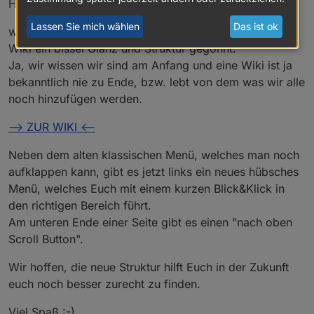
Hallo Community,
Lassen Sie mich wählen
Das ist ok
wir haben viel zeit und Getippsel investiert und unserer
Wiki ein bissel Glanz und Struktur gegönnt.
Ja, wir wissen wir sind am Anfang und eine Wiki ist ja
bekanntlich nie zu Ende, bzw. lebt von dem was wir alle
noch hinzufügen werden.
--> ZUR WIKI <--
Neben dem alten klassischen Menü, welches man noch
aufklappen kann, gibt es jetzt links ein neues hübsches
Menü, welches Euch mit einem kurzen Blick&Klick in
den richtigen Bereich führt.
Am unteren Ende einer Seite gibt es einen "nach oben
Scroll Button".
Wir hoffen, die neue Struktur hilft Euch in der Zukunft
euch noch besser zurecht zu finden.
Viel Spaß :-)