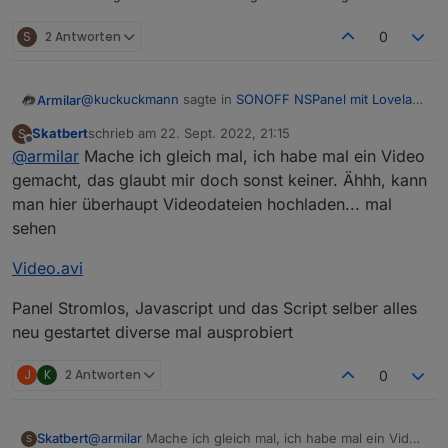
S
2 Antworten
0
@
kuckuckmann
sagte in
SONOFF NSPanel mit Lovelace
Armilar
UI
:
Skatbert
schrieb am
22. Sept. 2022, 21:15
S
zuletzt editiert von
Offline
@
armilar
Mache ich gleich mal, ich habe mal ein Video
@
skatbert
Vlt. kannst Du zwei Sachen mal testen, falls noch
gemacht, das glaubt mir doch sonst keiner. Ähhh, kann
@
Kuckuckmann
: Versuch wäre es wert, wobei das
nicht geschehen:
man hier überhaupt Videodateien hochladen... mal
Script nur auf die Events reagiert, die kommen ja
sehen
nicht...
Panel mal ausschalten (Strom weg) und nach
@
Skatbert
: Versuche mal den unteren Teil dieses
ca. einer Minute nochmal einschalten und
Skriptes v3.4.0.2 zu verwenden. Da war noch eine
testen
andere Navi drin. (bPrev/bNext)
Video.avi
https://raw.githubusercontent.com/joBr99/nspanel-
im ioBroker das Skript mal stoppen und neu
lovelace-
starten.
ui/5d34598040074653ff4803d8ad415db5fe03618d/ioBr
Panel Stromlos, Javascript und das Script selber alles
LG
oker/NsPanelTs.ts
neu gestartet diverse mal ausprobiert
@
Armilar
das kann nicht ggf. mit den Korrekturen
J
K
2 Antworten
0
neulich zusammenhängen? Vlt. könnte er mal auf
V3.4.0.1 zurückrollen?
@
armilar
Mache ich gleich mal, ich habe mal ein Video
Skatbert
S