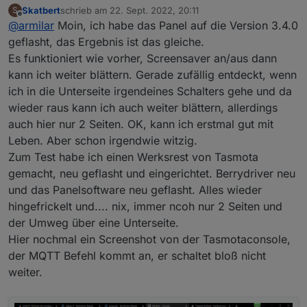
Skatbert
schrieb am
22. Sept. 2022, 20:11
S
zuletzt editiert von
Offline
@
armilar
Moin, ich habe das Panel auf die Version 3.4.0
@
armilar
geflasht, das Ergebnis ist das gleiche.
Hallo,
okay
Es funktioniert wie vorher, Screensaver an/aus dann
ja genau, die Tasten sind Standard, ich werde
kann ich weiter blättern. Gerade zufällig entdeckt, wenn
heute Abend das Teil mal neu flashen, melde mich
Hatte gesehen, dass im Video nicht auf die TFT im
dann.
Script (3.4.0) hingewiesen wird sondern auf die
ich in die Unterseite irgendeines Schalters gehe und da
"latest" (DEV). Die kann natürlich schon weiter sein, als
wieder raus kann ich auch weiter blättern, allerdings
Gruß und Danke
das TS-Script es verarbeiten kann. Aber versuche es
auch hier nur 2 Seiten. OK, kann ich erstmal gut mit
ruhig mal.
Leben. Aber schon irgendwie witzig.
Deine Config und deine Seiten sind absolut korrekt
erstellt
Zum Test habe ich einen Werksrest von Tasmota
gemacht, neu geflasht und eingerichtet. Berrydriver neu
und das Panelsoftware neu geflasht. Alles wieder
hingefrickelt und.... nix, immer ncoh nur 2 Seiten und
der Umweg über eine Unterseite.
Hier nochmal ein Screenshot von der Tasmotaconsole,
der MQTT Befehl kommt an, er schaltet bloß nicht
weiter.