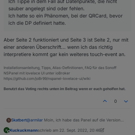
Ich Tippe in dem Fall auf Datenpunkte, die nicht
sauber angelegt sind oder fehlen.
Ich hatte so ein Phänomen, bei der QRCard, bevor
ich die DP definiert hatte.
Ich habe mir das jetzt nochmal genauer im
Protokoll angeschaut, Screensaver deaktivieren,
Aber Seite 2 funktioniert und Seite 3 ist Seite 2, nur mit
Das Script lädt die Seite und die dazugehörigen
Aliase, erster Touch auf den Pfeil, das Script lädt
einer anderen Überschrift... wenn ich das richtig
die nächste Seite mit den Aliasen. Beim nächsten
interpretiere kommt gar kein weiteres touch-event an.
Touch passiert im Protokoll nichts, auf der
Tasmota-Console ist der Befehl wie oben zu
Installationsanleitung, Tipps, Alias-Definitionen, FAQ für das Sonoff
sehen. Es scheint als wenn der zweite Touch
NSPanel mit lovelace UI unter ioBroker
gesperrt wird und erst wieder zurückgesetzt wird
https://github.com/joBr99/nspanel-lovelace-ui/wiki
wenn der Screensaver kommt oder man eine
Subseite aufgerufen hat.
Benutzt das Voting rechts unten im Beitrag wenn er euch geholfen hat.
So mal meine laienhafte Interpretation, ich bin da
0
jetzt raus, das ist 10 Nummern zu hoch für einen
alten Mann.
Danke an alle die sich da mit mir einen Kopf
@
armilar
Moin, ich habe das Panel auf die Version
Skatbert
S
machen
3.4.0 geflasht, das Ergebnis ist das gleiche.
Kuckuckmann
schrieb am
22. Sept. 2022, 20:46
K
Es funktioniert wie vorher, Screensaver an/aus dann
zuletzt editiert von Kuckuckmann
Offline