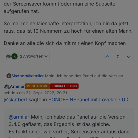
der Screensaver kommt oder man eine Subseite
aufgerufen hat.
So mal meine laienhafte Interpretation, ich bin da jetzt
raus, das ist 10 Nummern zu hoch für einen alten Mann.
Danke an alle die sich da mit mir einen Kopf machen
K
2 Antworten
0
@
armilar
Moin, ich habe das Panel auf die Version
Skatbert
S
3.4.0 geflasht, das Ergebnis ist das gleiche.
Armilar
MOST ACTIVE
FORUM TESTING
Es funktioniert wie vorher, Screensaver an/aus dann
Offline
schrieb am
22. Sept. 2022, 20:21
kann ich weiter blättern. Gerade zufällig entdeckt,
zuletzt editiert von
@
skatbert
sagte in
SONOFF NSPanel mit Lovelace UI
:
wenn ich in die Unterseite irgendeines Schalters gehe
und da wieder raus kann ich auch weiter blättern,
allerdings auch hier nur 2 Seiten. OK, kann ich erstmal
@
armilar
Moin, ich habe das Panel auf die Version
gut mit Leben. Aber schon irgendwie witzig.
Zum Test habe ich einen Werksrest von Tasmota
3.4.0 geflasht, das Ergebnis ist das gleiche.
gemacht, neu geflasht und eingerichtet. Berrydriver
Es funktioniert wie vorher, Screensaver an/aus dann
neu und das Panelsoftware neu geflasht. Alles wieder