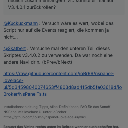
neulich zusammenhängen? Vlt. könnte er mal auf
V3.4.0.1 zurückrollen?
@
Kuckuckmann
: Versuch wäre es wert, wobei das
Script nur auf die Events reagiert, die kommen ja
nicht...
@
Skatbert
: Versuche mal den unteren Teil dieses
Skriptes v3.4.0.2 zu verwenden. Da war noch eine
andere Navi drin. (bPrev/bNext)
https://raw.githubusercontent.com/joBr99/nspanel-
lovelace-
ui/5d34598040074653ff4803d8ad415db5fe03618d/io
Broker/NsPanelTs.ts
Installationsanleitung, Tipps, Alias-Definitionen, FAQ für das Sonoff
NSPanel mit lovelace UI unter ioBroker
https://github.com/joBr99/nspanel-lovelace-ui/wiki
Benutzt das Voting rechts unten im Beitrag wenn er euch geholfen hat.