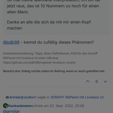
jetzt raus, das ist 10 Nummern zu hoch für einen
alten Mann.
Danke an alle die sich da mit mir einen Kopf
machen
@
joBr99
- kennst du zufällig dieses Phänomen?
Installationsanleitung, Tipps, Alias-Definitionen, FAQ für das Sonoff
NSPanel mit lovelace UI unter ioBroker
https://github.com/joBr99/nspanel-lovelace-ui/wiki
Benutzt das Voting rechts unten im Beitrag wenn er euch geholfen hat.
0
@
skatbert
sagte in
SONOFF NSPanel mit Lovelace UI
:
Armilar
Kuckuckmann
schrieb am
22. Sept. 2022, 20:28
K
zuletzt editiert von
Offline
@
armilar
@
armilar
Moin, ich habe das Panel auf die Version