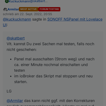
@
skatbert
Kuckuckmann
K
Vlt. kannst Du zwei Sachen mal testen, falls
Armilar
MOST ACTIVE
FORUM TESTING
noch nicht geschehen:
Panel mal ausschalten (Strom weg) und
Offline
schrieb am
22. Sept. 2022, 20:55
LG
nach ca. einer Minute nochmal einschalten
zuletzt editiert von
@
kuckuckmann
sagte in
SONOFF NSPanel mit Lovelace
und testen
im ioBroker das Skript mal stoppen und
@
Armilar
das kann nicht ggf. mit den
UI
:
neu starten.
Korrekturen neulich zusammenhängen? Vlt.
könnte er mal auf V3.4.0.1 zurückrollen?
@
skatbert
Vlt. kannst Du zwei Sachen mal testen, falls noch
nicht geschehen:
Panel mal ausschalten (Strom weg) und nach
ca. einer Minute nochmal einschalten und
testen
im ioBroker das Skript mal stoppen und neu
starten.
LG
@
Armilar
das kann nicht ggf. mit den Korrekturen