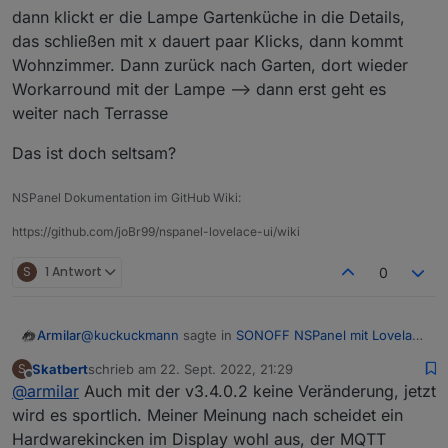
dann klickt er die Lampe Gartenküche in die Details,
das schließen mit x dauert paar Klicks, dann kommt
Wohnzimmer. Dann zurück nach Garten, dort wieder
Workarround mit der Lampe --> dann erst geht es
weiter nach Terrasse
Das ist doch seltsam?
NSPanel Dokumentation im GitHub Wiki:
https://github.com/joBr99/nspanel-lovelace-ui/wiki
S
1 Antwort
0
@
kuckuckmann
sagte in
SONOFF NSPanel mit Lovelace
Armilar
UI
:
Skatbert
schrieb am
22. Sept. 2022, 21:29
S
zuletzt editiert von
Offline
@
armilar
Auch mit der v3.4.0.2 keine Veränderung, jetzt
@
skatbert
Vlt. kannst Du zwei Sachen mal testen, falls noch
wird es sportlich. Meiner Meinung nach scheidet ein
@
Kuckuckmann
: Versuch wäre es wert, wobei das
nicht geschehen:
Hardwarekincken im Display wohl aus, der MQTT
Script nur auf die Events reagiert, die kommen ja