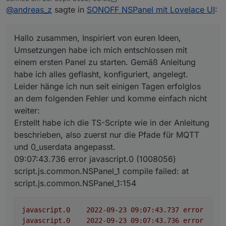
javascript.0	2022-09-23 09:07:43.736	erro
zuletzt editiert von Armilar
@
andreas_z
sagte in
SONOFF NSPanel mit Lovelace UI
:
Leider hänge ich nun seit einigen Tagen erfolglos
javascript.0	2022-09-23 09:07:43.736	erro
an dem folgenden Fehler und komme einfach nicht
javascript.0	2022-09-23 09:07:43.736	erro
weiter:
javascript.0	2022-09-23 09:07:43.736	erro
Hallo zusammen, Inspiriert von euren Ideen,
Erstellt habe ich die TS-Scripte wie in der Anleitung
javascript.0	2022-09-23 09:07:43.736	erro
beschrieben, also zuerst nur die Pfade für MQTT
javascript.0	2022-09-23 09:07:43.736	err
Umsetzungen habe ich mich entschlossen mit
und 0_userdata angepasst.
javascript.0	2022-09-23 09:07:43.736	erro
einem ersten Panel zu starten. Gemäß Anleitung
09:07:43.736 error javascript.0 (1008056)
javascript.0	2022-09-23 09:07:43.736	er
habe ich alles geflasht, konfiguriert, angelegt.
script.js.common.NSPanel_1 compile failed: at
javascript.0	2022-09-23 09:07:43.736	err
Leider hänge ich nun seit einigen Tagen erfolglos
script.js.common.NSPanel_1:154
an dem folgenden Fehler und komme einfach nicht
Ich komme nicht über diesen Punkt hinaus. Ich
weiter:
hoffe Ihr habt einen hilfreichen Tip für mich.
System:
Erstellt habe ich die TS-Scripte wie in der Anleitung
javascript.0 v6.0.3
beschrieben, also zuerst nur die Pfade für MQTT
Node.js v16.17.0
und 0_userdata angepasst.
09:07:43.736 error javascript.0 (1008056)
script.js.common.NSPanel_1 compile failed: at
script.js.common.NSPanel_1:154
javascript.0
2022-09-23 09:07:43.737	
error
at
javascript.0
2022-09-23 09:07:43.736	
error
at