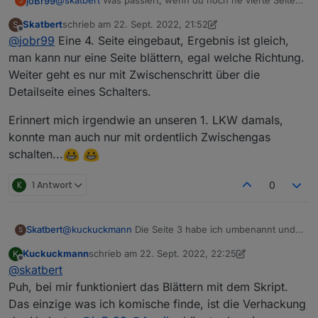
@
skatbert
Was passiert, wenn du noch ne vierte Seite
joBr99
J
hinzufügst?
Skatbert
schrieb am
22. Sept. 2022, 21:52
S
Das Video möchte sich nicht abspielen lassen, noch
zuletzt editiert von Skatbert
Offline
@
jobr99
Eine 4. Seite eingebaut, Ergebnis ist gleich,
nicht mal im VLC.
man kann nur eine Seite blättern, egal welche Richtung.
Weiter geht es nur mit Zwischenschritt über die
Detailseite eines Schalters.
Erinnert mich irgendwie an unseren 1. LKW damals,
konnte man auch nur mit ordentlich Zwischengas
schalten...
K
1 Antwort
0
@
kuckuckmann
Die Seite 3 habe ich umbenannt und
Skatbert
S
einen noch nicht vorhanden Alias eingebaut damit die
Kuckuckmann
schrieb am
22. Sept. 2022, 22:25
K
Unterscheidung klarer wird.
Achso, das kommt im Video nicht so, das Panel
zuletzt editiert von Kuckuckmann
Offline
@
skatbert
reagiert einwandfrei, blos filmem und Taste treffen
und gleichzeitig den Focus nicht verlieren ist so eine
Hier mein ganzens Script:
Puh, bei mir funktioniert das Blättern mit dem Skript.
Sache
Das einzige was ich komische finde, ist die Verhackung
20220922 Skatbert-Aktuell.txt