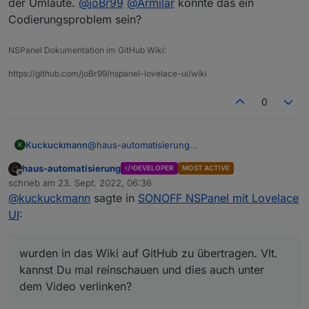
der Umlaute.
@
joBr99
@
Armilar
könnte das ein
Codierungsproblem sein?
NSPanel Dokumentation im GitHub Wiki:
https://github.com/joBr99/nspanel-lovelace-ui/wiki
0
@
haus-automatisierung
Kuckuckmann
K
Hallo,
haus-automatisierung
DEVELOPER
MOST ACTIVE
vielen Dank für Dein Feedback.
@
Armilar
und
Offline
schrieb am
23. Sept. 2022, 06:36
auch zum Teil ich versuchen im Moment viele
zuletzt editiert von
@
kuckuckmann
sagte in
SONOFF NSPanel mit Lovelace
der Dinge die im anderen Thread gefragt,
Wir haben dem Wildwuchs den Kampf angesagt
besprochen und gelöst wurden in das
Wiki auf
und ich bin gespannt, wo die Reise noch hin
UI
:
GitHub
zu übertragen. Vlt. kannst Du mal
geht.
LG
reinschauen und dies auch unter dem Video
Mich hat es unglaublich gefreut, dass durch
verlinken?
Dein Video die Community hier wieder richtig
wurden in das Wiki auf GitHub zu übertragen. Vlt.
aktiv wurde.
kannst Du mal reinschauen und dies auch unter
Ich hatte Dir auch einen entsprechenden
dem Video verlinken?
Kommentar unter das Video gepostet.