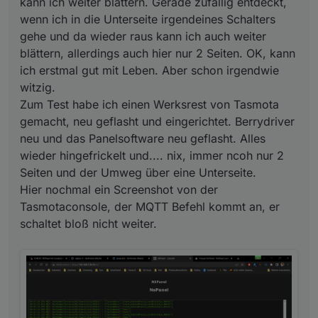
kann ich weiter blättern. Gerade zufällig entdeckt,
hingefrickelt und.... nix, immer ncoh nur 2 Seiten und
wenn ich in die Unterseite irgendeines Schalters
der Umweg über eine Unterseite.
Hier nochmal ein Screenshot von der
Ich habe mir das jetzt nochmal genauer im Protokoll
gehe und da wieder raus kann ich auch weiter
Tasmotaconsole, der MQTT Befehl kommt an, er
angeschaut, Screensaver deaktivieren, Das Script lädt
blättern, allerdings auch hier nur 2 Seiten. OK, kann
schaltet bloß nicht weiter.
die Seite und die dazugehörigen Aliase, erster Touch
So mal meine laienhafte Interpretation, ich bin da jetzt
ich erstmal gut mit Leben. Aber schon irgendwie
auf den Pfeil, das Script lädt die nächste Seite mit den
raus, das ist 10 Nummern zu hoch für einen alten
witzig.
Aliasen. Beim nächsten Touch passiert im Protokoll
Mann.
Danke an alle die sich da mit mir einen Kopf machen
nichts, auf der Tasmota-Console ist der Befehl wie
Zum Test habe ich einen Werksrest von Tasmota
oben zu sehen. Es scheint als wenn der zweite Touch
gemacht, neu geflasht und eingerichtet. Berrydriver
gesperrt wird und erst wieder zurückgesetzt wird
neu und das Panelsoftware neu geflasht. Alles
wenn der Screensaver kommt oder man eine Subseite
wieder hingefrickelt und.... nix, immer ncoh nur 2
aufgerufen hat.
Seiten und der Umweg über eine Unterseite.
Hier nochmal ein Screenshot von der
Tasmotaconsole, der MQTT Befehl kommt an, er
schaltet bloß nicht weiter.