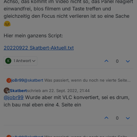
Achso, das kommt im Video nicht so, das Panel reagiert
Gartenküche in die Details, das schließen mit x
Das ist doch seltsam?
einwandfrei, blos filmem und Taste treffen und
dauert paar Klicks, dann kommt Wohnzimmer.
gleichzeitig den Focus nicht verlieren ist so eine Sache
Dann zurück nach Garten, dort wieder
Workarround mit der Lampe --> dann erst geht
es weiter nach Terrasse
Hier mein ganzens Script:
20220922 Skatbert-Aktuell.txt
K
1 Antwort
0
@
skatbert
Was passiert, wenn du noch ne vierte Seite
joBr99
J
hinzufügst?
Skatbert
schrieb am
22. Sept. 2022, 21:44
S
Das Video möchte sich nicht abspielen lassen, noch
zuletzt editiert von
Offline
@
jobr99
Wurde aber mit VLC konvertiert, sei es drum,
nicht mal im VLC.
ich bau mal eben eine 4. Seite ein
0