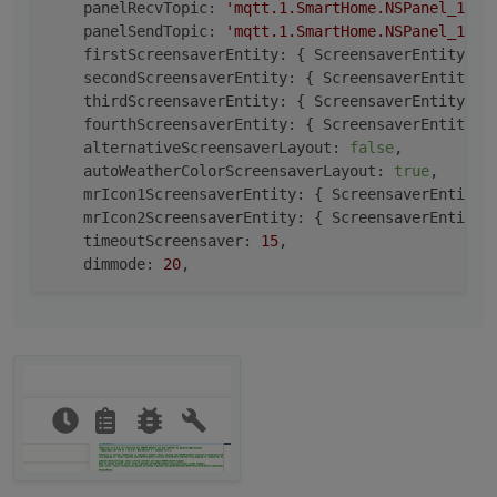
panelRecvTopic:
'mqtt.1.SmartHome.NSPanel_1.te
panelSendTopic:
'mqtt.1.SmartHome.NSPanel_1.cm
firstScreensaverEntity:
 { 
ScreensaverEntity:
"
secondScreensaverEntity:
 { 
ScreensaverEntity:
thirdScreensaverEntity:
 { 
ScreensaverEntity:
"
fourthScreensaverEntity:
 { 
ScreensaverEntity:
alternativeScreensaverLayout:
false
,

autoWeatherColorScreensaverLayout:
true
,

mrIcon1ScreensaverEntity:
 { 
ScreensaverEntity:
mrIcon2ScreensaverEntity:
 { 
ScreensaverEntity:
timeoutScreensaver:
15
,

dimmode:
20