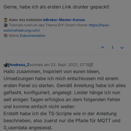
Gerne, habe ich als ersten Link drunter gepackt!
🧑‍🎓 Autor des beliebten
ioBroker-Master-Kurses
🎥 Tutorials rund um das Thema DIY-Smart-Home:
https://haus-
automatisierung.com/
📚 Meine
Dokumentation
1
Andreas_Z
schrieb am
23. Sept. 2022, 07:15
zuletzt editiert von Andreas_Z
Offline
Hallo zusammen, Inspiriert von euren Ideen,
Umsetzungen habe ich mich entschlossen mit einem
ersten Panel zu starten. Gemäß Anleitung habe ich alles
geflasht, konfiguriert, angelegt. Leider hänge ich nun
seit einigen Tagen erfolglos an dem folgenden Fehler
und komme einfach nicht weiter:
Erstellt habe ich die TS-Scripte wie in der Anleitung
beschrieben, also zuerst nur die Pfade für MQTT und
0_userdata angepasst.