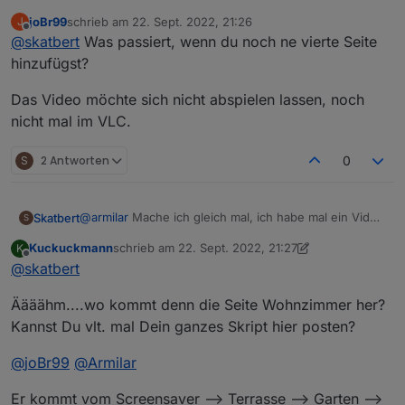
gemacht, das glaubt mir doch sonst keiner. Ähhh,
joBr99
schrieb am
22. Sept. 2022, 21:26
J
kann man hier überhaupt Videodateien hochladen...
Video.avi
zuletzt editiert von
Offline
@
skatbert
Was passiert, wenn du noch ne vierte Seite
mal sehen
Panel Stromlos, Javascript und das Script selber alles
hinzufügst?
neu gestartet diverse mal ausprobiert
Das Video möchte sich nicht abspielen lassen, noch
nicht mal im VLC.
S
2 Antworten
0
@
armilar
Mache ich gleich mal, ich habe mal ein Video
Skatbert
S
gemacht, das glaubt mir doch sonst keiner. Ähhh,
Kuckuckmann
schrieb am
22. Sept. 2022, 21:27
K
kann man hier überhaupt Videodateien hochladen...
Video.avi
zuletzt editiert von Kuckuckmann
Offline
@
skatbert
mal sehen
Panel Stromlos, Javascript und das Script selber alles
Äääähm....wo kommt denn die Seite Wohnzimmer her?
neu gestartet diverse mal ausprobiert
Kannst Du vlt. mal Dein ganzes Skript hier posten?
@
joBr99
@
Armilar
Er kommt vom Screensaver --> Terrasse --> Garten -->