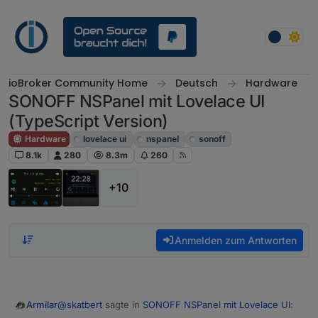
Weiter zum Inhalt
ioBroker Community Home
Deutsch
Hardware
SONOFF NSPanel mit Lovelace UI
(TypeScript Version)
Hardware
lovelace ui
nspanel
sonoff
8.1k
280
8.3m
260
+10
Anmelden zum Antworten
@
skatbert
sagte in
SONOFF NSPanel mit Lovelace UI
:
Armilar