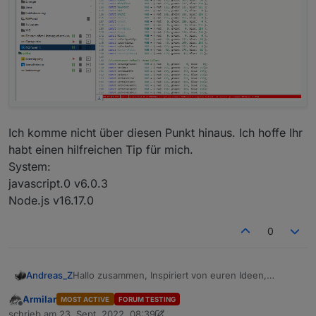
Ich komme nicht über diesen Punkt hinaus. Ich hoffe Ihr
habt einen hilfreichen Tip für mich.
System:
javascript.0 v6.0.3
Node.js v16.17.0
0
Hallo zusammen, Inspiriert von euren Ideen,
Andreas_Z
Umsetzungen habe ich mich entschlossen mit
Armilar
MOST ACTIVE
FORUM TESTING
einem ersten Panel zu starten. Gemäß Anleitung
javascript.0	2022-09-23 09:07:43.737	erro
Offline
schrieb am
23. Sept. 2022, 08:39
habe ich alles geflasht, konfiguriert, angelegt.