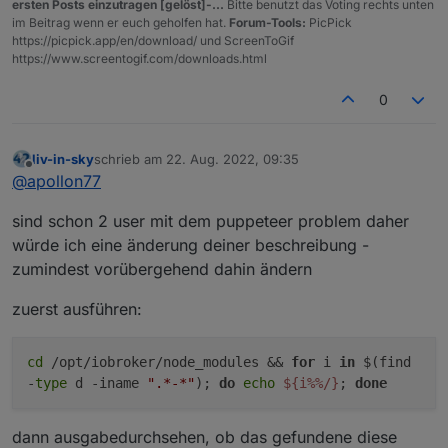
ersten Posts einzutragen [gelöst]-...
Bitte benutzt das Voting rechts unten
im Beitrag wenn er euch geholfen hat.
Forum-Tools:
PicPick
https://picpick.app/en/download/ und ScreenToGif
https://www.screentogif.com/downloads.html
0
liv-in-sky
schrieb am
22. Aug. 2022, 09:35
zuletzt editiert von
Offline
@
apollon77
sind schon 2 user mit dem puppeteer problem daher
würde ich eine änderung deiner beschreibung -
zumindest vorübergehend dahin ändern
zuerst ausführen:
cd
/opt/iobroker/node_modules &&
for
i
in
$(find
-
type
d -iname
".*-*"
);
do
echo
${i%%/}
;
done
dann ausgabedurchsehen, ob das gefundene diese