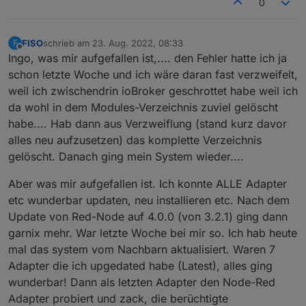
0
FISO
schrieb am
23. Aug. 2022, 08:33
F
zuletzt editiert von
Offline
Ingo, was mir aufgefallen ist,.... den Fehler hatte ich ja
schon letzte Woche und ich wäre daran fast verzweifelt,
weil ich zwischendrin ioBroker geschrottet habe weil ich
da wohl in dem Modules-Verzeichnis zuviel gelöscht
habe.... Hab dann aus Verzweiflung (stand kurz davor
alles neu aufzusetzen) das komplette Verzeichnis
gelöscht. Danach ging mein System wieder....
Aber was mir aufgefallen ist. Ich konnte ALLE Adapter
etc wunderbar updaten, neu installieren etc. Nach dem
Update von Red-Node auf 4.0.0 (von 3.2.1) ging dann
garnix mehr. War letzte Woche bei mir so. Ich hab heute
mal das system vom Nachbarn aktualisiert. Waren 7
Adapter die ich upgedated habe (Latest), alles ging
wunderbar! Dann als letzten Adapter den Node-Red
Adapter probiert und zack, die berüchtigte