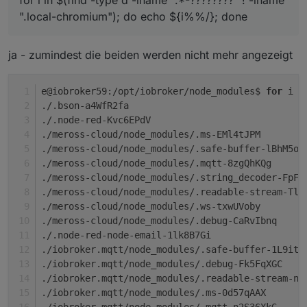
for i in $(find -type d -iname ".*-????????" ! -iname
".local-chromium"); do echo ${i%%/}; done
ja - zumindest die beiden werden nicht mehr angezeigt
e@iobroker59:/opt/iobroker/node_modules$ 
for
 i 
i
./.bson-a4WfR2fa
./.node-red-Kvc6EPdV
./meross-cloud/node_modules/.ms-EMl4tJPM
./meross-cloud/node_modules/.safe-buffer-lBhM5oG
./meross-cloud/node_modules/.mqtt-8zgQhKQg
./meross-cloud/node_modules/.string_decoder-FpFL
./meross-cloud/node_modules/.readable-stream-TlX
./meross-cloud/node_modules/.ws-txwUVoby
./meross-cloud/node_modules/.debug-CaRvIbnq
./.node-red-node-email-1lk8B7Gi
./iobroker.mqtt/node_modules/.safe-buffer-1L9itt
./iobroker.mqtt/node_modules/.debug-Fk5FqXGC
./iobroker.mqtt/node_modules/.readable-stream-nz
./iobroker.mqtt/node_modules/.ms-0d57qAAX