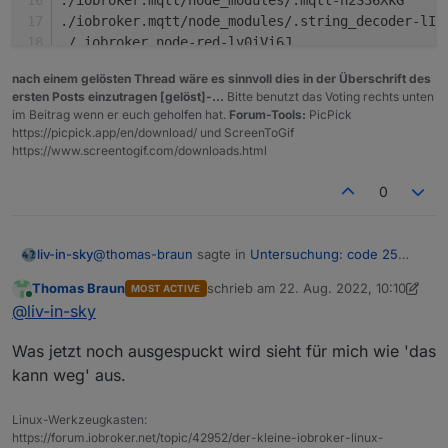
./iobroker.mqtt/node_modules/.mqtt-n2S36XkG
./iobroker.mqtt/node_modules/.string_decoder-lIp
./.iobroker.node-red-lv0iVi6J
./.mongodb-connection-string-url-iEu3f9Lf
nach einem gelösten Thread wäre es sinnvoll dies in der Überschrift des
./.mongodb-9LMcV19S
ersten Posts einzutragen [gelöst]-...
Bitte benutzt das Voting rechts unten
./@babel/.runtime-cSN2FFol
im Beitrag wenn er euch geholfen hat.
Forum-Tools:
PicPick
./.uglify-js-UrZ3Klfa
https://picpick.app/en/download/ und ScreenToGif
./.socks-Ly3eN6mV
https://www.screentogif.com/downloads.html
./.got-DFICjTYm
./.node-red-node-feedparser-BvY866YR
0
./.i18next-VFNyugyK
./@node-red/.runtime-1jQRdxlO
./@node-red/.editor-api-Xk7v1FU7
@
thomas-braun
sagte in
Untersuchung: code 25
liv-in-sky
./@node-red/.nodes-oC2yqxJN
fehlerlösung
:
Thomas Braun
schrieb am
22. Aug. 2022, 10:10
MOST ACTIVE
./@node-red/.registry-ccnbcuRd
zuletzt editiert von Thomas Braun
Online
for i in $(find -type d -iname ".*-????????" ! -
@
liv-in-sky
./@node-red/.editor-client-FpqhSpDH
iname ".local-chromium"); do echo ${i%%/};
./@node-red/.util-sbKUIGKV
ja - zumindest die beiden werden nicht mehr
done
Was jetzt noch ausgespuckt wird sieht für mich wie 'das
./.mqtt-uuzoX3iL
angezeigt
kann weg' aus.
./.node-red-admin-97cICUzY
e@iobroker59:/opt/iobroker/node_modules$ for
./.hpagent-PUXuWBzq
./.bson-a4WfR2fa

Linux-Werkzeugkasten:
e@iobroker59:/opt/iobroker/node_modules$
./.node-red-Kvc6EPdV

https://forum.iobroker.net/topic/42952/der-kleine-iobroker-linux-
./meross-cloud/node_modules/.ms-EMl4tJPM
