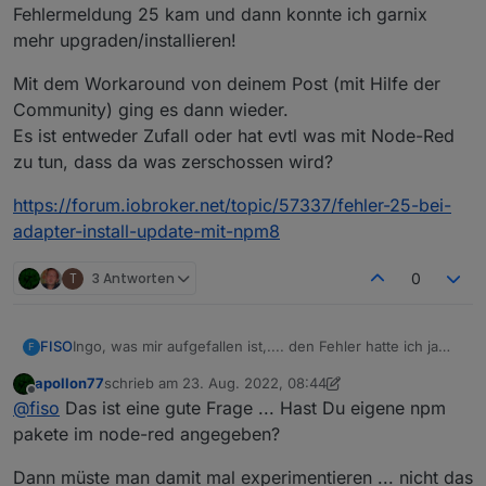
Fehlermeldung 25 kam und dann konnte ich garnix
mehr upgraden/installieren!
Mit dem Workaround von deinem Post (mit Hilfe der
Community) ging es dann wieder.
Es ist entweder Zufall oder hat evtl was mit Node-Red
zu tun, dass da was zerschossen wird?
https://forum.iobroker.net/topic/57337/fehler-25-bei-
adapter-install-update-mit-npm8
T
3 Antworten
0
Ingo, was mir aufgefallen ist,.... den Fehler hatte ich ja
FISO
F
schon letzte Woche und ich wäre daran fast verzweifelt,
apollon77
schrieb am
23. Aug. 2022, 08:44
weil ich zwischendrin ioBroker geschrottet habe weil ich
Aber was mir aufgefallen ist. Ich konnte ALLE Adapter etc
zuletzt editiert von apollon77
Offline
@
fiso
Das ist eine gute Frage ... Hast Du eigene npm
da wohl in dem Modules-Verzeichnis zuviel gelöscht
wunderbar updaten, neu installieren etc. Nach dem
habe.... Hab dann aus Verzweiflung (stand kurz davor
Update von Red-Node auf 4.0.0 (von 3.2.1) ging dann
Mit dem Workaround von deinem Post (mit Hilfe der
pakete im node-red angegeben?
alles neu aufzusetzen) das komplette Verzeichnis
garnix mehr. War letzte Woche bei mir so. Ich hab heute
Community) ging es dann wieder.
gelöscht. Danach ging mein System wieder....
mal das system vom Nachbarn aktualisiert. Waren 7
Es ist entweder Zufall oder hat evtl was mit Node-Red zu
https://forum.iobroker.net/topic/57337/fehler-25-bei-
Dann müste man damit mal experimentieren ... nicht das