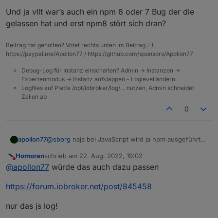
Und ja vllt war’s auch ein npm 6 oder 7 Bug der die
gelassen hat und erst npm8 stört sich dran?
Beitrag hat geholfen? Votet rechts unten im Beitrag :-)
https://paypal.me/Apollon77 / https://github.com/sponsors/Apollon77
Debug-Log für Instanz einschalten? Admin -> Instanzen ->
Expertenmodus -> Instanz aufklappen - Loglevel ändern
Logfiles auf Platte /opt/iobroker/log/… nutzen, Admin schneidet
Zeilen ab
0
@
sborg
naja bei JavaScript wird ja npm ausgeführt
apollon77
wenn der javascript Adapter startet um Die dort
Homoran
schrieb am
22. Aug. 2022, 19:02
definierten Pakete zu installieren.
Also entweder irgendwelche automatischen restarts
zuletzt editiert von
Nicht stören
@
apollon77
würde das auch dazu passen
vllt oder vllt JavaScript Adapter mal gecrasht und
restarted?
Und ja vllt war’s auch ein npm 6 oder 7 Bug der die
https://forum.iobroker.net/post/845458
gelassen hat und erst npm8 stört sich dran?
nur das js log!