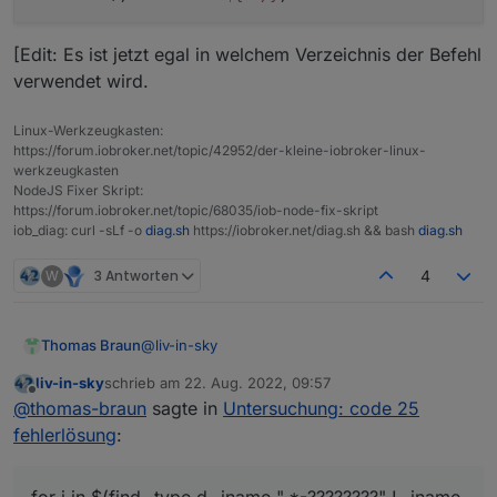
sicherer um spätere fehlersuche zu vermeiden - wird
wahrsheinlich eh nicht bei allzu vielen usern sein -
oder ihr habt bessere idee
[Edit: Es ist jetzt egal in welchem Verzeichnis der Befehl
puppeteer user und evtl noch user mit zusätzlichen
npm modulen
verwendet wird.
Linux-Werkzeugkasten:
https://forum.iobroker.net/topic/42952/der-kleine-iobroker-linux-
werkzeugkasten
NodeJS Fixer Skript:
https://forum.iobroker.net/topic/68035/iob-node-fix-skript
iob_diag: curl -sLf -o
diag.sh
https://iobroker.net/diag.sh && bash
diag.sh
W
3 Antworten
4
@
liv-in-sky
Thomas Braun
liv-in-sky
schrieb am
22. Aug. 2022, 09:57
Funktionert der?
zuletzt editiert von
Offline
@
thomas-braun
sagte in
Untersuchung: code 25
Schließt schon mal alles aus, was nicht 8
Zeichen hinter dem Bindestrich hat (also z. B.
fehlerlösung
:
.ts-node) und .local-chromium heißt.
[Edit: Es ist jetzt egal in welchem Verzeichnis
der Befehl verwendet wird.