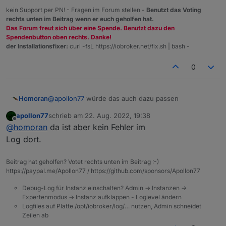
kein Support per PN! - Fragen im Forum stellen -
Benutzt das Voting
rechts unten im Beitrag wenn er euch geholfen hat.
Das Forum freut sich über eine Spende. Benutzt dazu den
Spendenbutton oben rechts. Danke!
der Installationsfixer:
curl -fsL https://iobroker.net/fix.sh | bash -
0
@
apollon77
würde das auch dazu passen
Homoran
apollon77
schrieb am
22. Aug. 2022, 19:38
https://forum.iobroker.net/post/845458
zuletzt editiert von
Offline
@
homoran
da ist aber kein Fehler im
nur das js log!
Log dort.
Beitrag hat geholfen? Votet rechts unten im Beitrag :-)
https://paypal.me/Apollon77 / https://github.com/sponsors/Apollon77
Debug-Log für Instanz einschalten? Admin -> Instanzen ->
Expertenmodus -> Instanz aufklappen - Loglevel ändern
Logfiles auf Platte /opt/iobroker/log/… nutzen, Admin schneidet
Zeilen ab