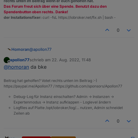
rechts unten im Beitrag wenn er euch geholfen hat.
Das Forum freut sich über eine Spende. Benutzt dazu den
Spendenbutton oben rechts. Danke!
der Installationsfixer:
curl -fsL https://iobroker.net/fix.sh | bash -
0
@
apollon77
Homoran
apollon77
schrieb am
22. Aug. 2022, 11:48
https://forum.iobroker.net/post/845727
zuletzt editiert von
Offline
@
homoran
da bke
so ok?
Beitrag hat geholfen? Votet rechts unten im Beitrag :-)
https://paypal.me/Apollon77 / https://github.com/sponsors/Apollon77
Debug-Log für Instanz einschalten? Admin -> Instanzen ->
Expertenmodus -> Instanz aufklappen - Loglevel ändern
Logfiles auf Platte /opt/iobroker/log/… nutzen, Admin schneidet
Zeilen ab
0