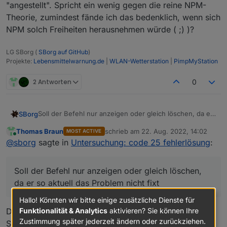
"angestellt". Spricht ein wenig gegen die reine NPM-
Theorie, zumindest fände ich das bedenklich, wenn sich
NPM solch Freiheiten herausnehmen würde ( ;) )?
LG SBorg (
SBorg auf GitHub
)
Projekte:
Lebensmittelwarnung.de
|
WLAN-Wetterstation
|
PimpMyStation
2 Antworten
0
Soll der Befehl nur anzeigen oder gleich löschen, da er
SBorg
so aktuell das Problem nicht fixt ;)
Thomas Braun
schrieb am
22. Aug. 2022, 14:02
MOST ACTIVE
@
apollon77
Ich habe mal den Befehl a bisserl
zuletzt editiert von
Online
@
sborg
sagte in
Untersuchung: code 25 fehlerlösung
:
modifiziert. Bei mir gibt es diese Tmp-Verzeichnisse
stellenweise schon seit 13. Oktober 2021 (nein, kein
Was aber IMHO interessanter ist:
Schreibfehler).
Soll der Befehl nur anzeigen oder gleich löschen,
drwxrwxr-x+ 2 iobroker iobroker 4096 Aug 15 05:
da er so aktuell das Problem nicht fixt
drwxrwxr-x+ 2 iobroker iobroker 4096 Aug 15 05:
Ich habe ganz bestimmt nix morgens um 05:11 Uhr
drwxrwxr-x+ 2 iobroker iobroker 4096 Aug 15 05:
"angestellt". Spricht ein wenig gegen die reine NPM-
Hallo! Könnten wir bitte einige zusätzliche Dienste für
drwxrwxr-x+ 7 iobroker iobroker 4096 Aug 15 05:
Theorie, zumindest fände ich das bedenklich, wenn sich
Funktionalität & Analytics
aktivieren? Sie können Ihre
Die Test-Version soll natürlich erstmal nur anzeigen.
drwxrwxr-x+ 2 iobroker iobroker 4096 Aug 15 05:
NPM solch Freiheiten herausnehmen würde ( ;) )?
Zustimmung später jederzeit ändern oder zurückziehen.
Scharf wird's mit
statt
.
rm -rf
echo