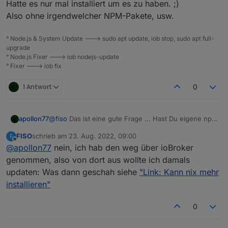
Hatte es nur mal installiert um es zu haben. ;)
Also ohne irgendwelcher NPM-Pakete, usw.
° Node.js & System Update ---> sudo apt update, iob stop, sudo apt full-
upgrade
° Node.js Fixer ---> iob nodejs-update
° Fixer ---> iob fix
1 Antwort
0
@
fiso
Das ist eine gute Frage ... Hast Du eigene npm
apollon77
pakete im node-red angegeben?
FISO
schrieb am
23. Aug. 2022, 09:00
F
Dann müste man damit mal experimentieren ... nicht
zuletzt editiert von
Offline
@
apollon77
nein, ich hab den weg über ioBroker
das sich die "installation von Subtrees" mit dem
Haupt-Tree beisst ... hhmmmm ....
Dann wäre Javascript und ham ebenso Kandidaten
genommen, also von dort aus wollte ich damals
die das verursachen könnten.
updaten: Was dann geschah siehe
"Link: Kann nix mehr
Hat jemand mal Zeit sich das Reproduction-mässig
installieren"
anzunehmen?
0