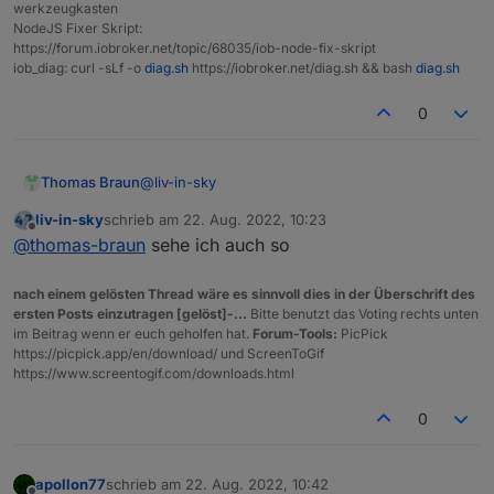
werkzeugkasten
./meross-cloud/node_modules/.safe-buffer-lBhM
NodeJS Fixer Skript:
./meross-cloud/node_modules/.mqtt-8zgQhKQg

https://forum.iobroker.net/topic/68035/iob-node-fix-skript
./meross-cloud/node_modules/.string_decoder-F
iob_diag: curl -sLf -o
diag.sh
https://iobroker.net/diag.sh && bash
diag.sh
./meross-cloud/node_modules/.readable-stream-
./meross-cloud/node_modules/.ws-txwUVoby

0
./meross-cloud/node_modules/.debug-CaRvIbnq

./.node-red-node-email-1lk8B7Gi

./iobroker.mqtt/node_modules/.safe-buffer-1L9
./iobroker.mqtt/node_modules/.debug-Fk5FqXGC

@
liv-in-sky
Thomas Braun
./iobroker.mqtt/node_modules/.readable-stream
liv-in-sky
schrieb am
22. Aug. 2022, 10:23
./iobroker.mqtt/node_modules/.ms-0d57qAAX

Was jetzt noch ausgespuckt wird sieht für mich
zuletzt editiert von
Offline
@
thomas-braun
sehe ich auch so
./iobroker.mqtt/node_modules/.mqtt-n2S36XkG

wie 'das kann weg' aus.
./iobroker.mqtt/node_modules/.string_decoder-
./.iobroker.node-red-lv0iVi6J

nach einem gelösten Thread wäre es sinnvoll dies in der Überschrift des
./.mongodb-connection-string-url-iEu3f9Lf

ersten Posts einzutragen [gelöst]-...
Bitte benutzt das Voting rechts unten
./.mongodb-9LMcV19S

im Beitrag wenn er euch geholfen hat.
Forum-Tools:
PicPick
./@babel/.runtime-cSN2FFol

https://picpick.app/en/download/ und ScreenToGif
./.uglify-js-UrZ3Klfa

https://www.screentogif.com/downloads.html
./.socks-Ly3eN6mV

./.got-DFICjTYm

0
./.node-red-node-feedparser-BvY866YR

./.i18next-VFNyugyK

./@node-red/.runtime-1jQRdxlO

apollon77
schrieb am
22. Aug. 2022, 10:42
zuletzt editiert von
./@node-red/.editor-api-Xk7v1FU7
