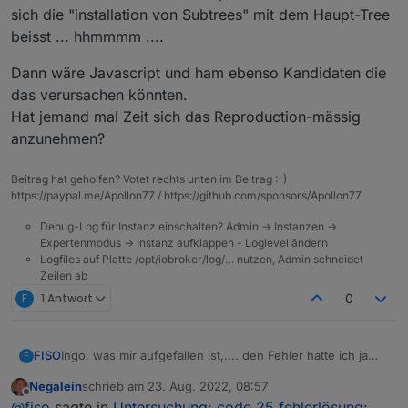
Adapter die ich upgedated habe (Latest), alles ging
tun, dass da was zerschossen wird?
adapter-install-update-mit-npm8
sich die "installation von Subtrees" mit dem Haupt-Tree
wunderbar! Dann als letzten Adapter den Node-Red
beisst ... hhmmmm ....
Adapter probiert und zack, die berüchtigte
Fehlermeldung 25 kam und dann konnte ich garnix mehr
Dann wäre Javascript und ham ebenso Kandidaten die
upgraden/installieren!
das verursachen könnten.
Hat jemand mal Zeit sich das Reproduction-mässig
anzunehmen?
Beitrag hat geholfen? Votet rechts unten im Beitrag :-)
https://paypal.me/Apollon77 / https://github.com/sponsors/Apollon77
Debug-Log für Instanz einschalten? Admin -> Instanzen ->
Expertenmodus -> Instanz aufklappen - Loglevel ändern
Logfiles auf Platte /opt/iobroker/log/… nutzen, Admin schneidet
Zeilen ab
F
1 Antwort
0
Ingo, was mir aufgefallen ist,.... den Fehler hatte ich ja
FISO
F
schon letzte Woche und ich wäre daran fast verzweifelt,
Negalein
schrieb am
23. Aug. 2022, 08:57
weil ich zwischendrin ioBroker geschrottet habe weil ich
Aber was mir aufgefallen ist. Ich konnte ALLE Adapter etc
zuletzt editiert von
Offline
@
fiso
sagte in
Untersuchung: code 25 fehlerlösung
:
da wohl in dem Modules-Verzeichnis zuviel gelöscht
wunderbar updaten, neu installieren etc. Nach dem