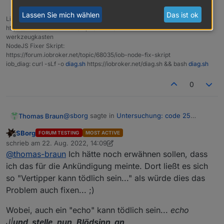
Lassen Sie mich wählen
Das ist ok
Linux-Werkzeugkasten:
https://forum.iobroker.net/topic/42952/der-kleine-iobroker-linux-
werkzeugkasten
NodeJS Fixer Skript:
https://forum.iobroker.net/topic/68035/iob-node-fix-skript
iob_diag: curl -sLf -o
diag.sh
https://iobroker.net/diag.sh && bash
diag.sh
0
@
sborg
sagte in
Untersuchung: code 25
Thomas Braun
fehlerlösung
:
SBorg
FORUM TESTING
MOST ACTIVE
Offline
Soll der Befehl nur anzeigen oder gleich
schrieb am
22. Aug. 2022, 14:09
zuletzt editiert von SBorg
löschen, da er so aktuell das Problem nicht
@
thomas-braun
Ich hätte noch erwähnen sollen, dass
Die Test-Version soll natürlich erstmal nur
fixt
ich das für die Ankündigung meinte. Dort ließt es sich
anzeigen. Scharf wird's mit
rm -rf
statt
echo
.
so "Vertipper kann tödlich sein..." als würde dies das
Problem auch fixen... ;)
Wobei, auch ein "echo" kann tödlich sein...
echo
J|
und_stelle_nun_Blödsinn_an