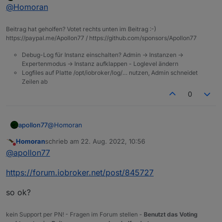
Offline
@
Homoran
./@node-red/.nodes-oC2yqxJN

./@node-red/.registry-ccnbcuRd

./@node-red/.editor-client-FpqhSpDH

Beitrag hat geholfen? Votet rechts unten im Beitrag :-)
./@node-red/.util-sbKUIGKV

https://paypal.me/Apollon77 / https://github.com/sponsors/Apollon77
./.mqtt-uuzoX3iL

Debug-Log für Instanz einschalten? Admin -> Instanzen ->
./.node-red-admin-97cICUzY

Expertenmodus -> Instanz aufklappen - Loglevel ändern
./.hpagent-PUXuWBzq

Logfiles auf Platte /opt/iobroker/log/… nutzen, Admin schneidet
e@iobroker59:/opt/iobroker/node_modules$

Zeilen ab
0
apollon77
@
Homoran
Homoran
schrieb am
22. Aug. 2022, 10:56
zuletzt editiert von
Nicht stören
@
apollon77
https://forum.iobroker.net/post/845727
so ok?
kein Support per PN! - Fragen im Forum stellen -
Benutzt das Voting