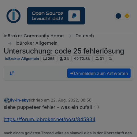
Weiter zum Inhalt
ioBroker Community Home
Deutsch
ioBroker Allgemein
Untersuchung: code 25 fehlerlösung
ioBroker Allgemein
255
34
72.8k
31
Anmelden zum Antworten
liv-in-sky
schrieb am
22. Aug. 2022, 08:56
zuletzt editiert von
Offline
siehe puppeteer fehler - was ein zufall :-)
https://forum.iobroker.net/post/845934
nach einem gelösten Thread wäre es sinnvoll dies in der Überschrift des