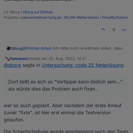
LG SBorg (
SBorg auf GitHub
)
Projekte:
Lebensmittelwarnung.de
|
WLAN-Wetterstation
|
PimpMyStation
0
@
thomas-braun
Ich hätte noch erwähnen sollen, dass
SBorg
ich das für die Ankündigung meinte. Dort ließt es sich
Homoran
schrieb am
22. Aug. 2022, 14:21
so "Vertipper kann tödlich sein..." als würde dies das
Wobei, auch ein "echo" kann tödlich sein...
echo
zuletzt editiert von
Nicht stören
@
sborg
sagte in
Untersuchung: code 25 fehlerlösung
:
Problem auch fixen... ;)
J|
und_stelle_nun_Blödsinn_an
Dort ließt es sich so "Vertipper kann tödlich sein..."
als würde dies das Problem auch fixen..
war so auch geplant. Aber nachdem der erste Anlauf
zuviel "fixte", ist hier erst einmal die Testversion
gelaufen.
Die Scharfschaltung wurde anscheinend nach den Tests