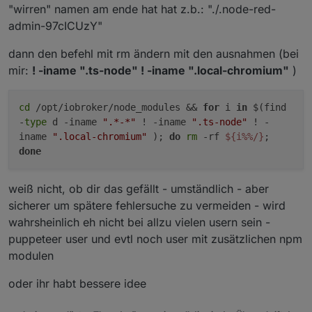
"wirren" namen am ende hat hat z.b.: "./.node-red-
admin-97cICUzY"
dann den befehl mit rm ändern mit den ausnahmen (bei
mir:
! -iname ".ts-node" ! -iname ".local-chromium"
)
cd
/opt/iobroker/node_modules &&
for
i
in
$(find
-
type
d -iname
".*-*"
! -iname
".ts-node"
! -
iname
".local-chromium"
);
do
rm
-rf
${i%%/}
;
done
weiß nicht, ob dir das gefällt - umständlich - aber
sicherer um spätere fehlersuche zu vermeiden - wird
wahrsheinlich eh nicht bei allzu vielen usern sein -
puppeteer user und evtl noch user mit zusätzlichen npm
modulen
oder ihr habt bessere idee