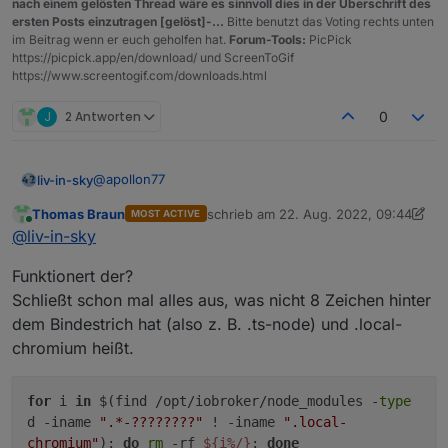
nach einem gelösten Thread wäre es sinnvoll dies in der Überschrift des
ersten Posts einzutragen [gelöst]-...
Bitte benutzt das Voting rechts unten
im Beitrag wenn er euch geholfen hat.
Forum-Tools:
PicPick
https://picpick.app/en/download/ und ScreenToGif
https://www.screentogif.com/downloads.html
J
2 Antworten
0
@
apollon77
liv-in-sky
Thomas Braun
schrieb am
22. Aug. 2022, 09:44
MOST ACTIVE
sind schon 2 user mit dem puppeteer problem daher
zuletzt editiert von Thomas Braun
10. 
Online
@
liv-in-sky
würde ich eine änderung deiner beschreibung -
zumindest vorübergehend dahin ändern
zuerst ausführen:
Funktionert der?
Schließt schon mal alles aus, was nicht 8 Zeichen hinter
dem Bindestrich hat (also z. B. .ts-node) und .local-
dann ausgabedurchsehen, ob das gefundene diese
chromium heißt.
"wirren" namen am ende hat hat z.b.: "./.node-red-
admin-97cICUzY"
dann den befehl mit rm ändern mit den ausnahmen
(bei mir:
! -iname ".ts-node" ! -iname ".local-
for
i
in
$(find /opt/iobroker/node_modules -
type
chromium"
)
d -iname
".*-????????"
! -iname
".local-
weiß nicht, ob dir das gefällt - umständlich - aber
chromium"
);
do
rm
-rf
${i%/}
;
done