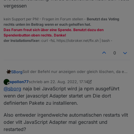
vergessen
kein Support per PN! - Fragen im Forum stellen -
Benutzt das Voting
rechts unten im Beitrag wenn er euch geholfen hat.
Das Forum freut sich über eine Spende. Benutzt dazu den
Spendenbutton oben rechts. Danke!
der Installationsfixer:
curl -fsL https://iobroker.net/fix.sh | bash -
0
Soll der Befehl nur anzeigen oder gleich löschen, da er
SBorg
so aktuell das Problem nicht fixt ;)
apollon77
schrieb am
22. Aug. 2022, 17:14
@
apollon77
Ich habe mal den Befehl a bisserl
zuletzt editiert von apollon77
Offline
@
sborg
naja bei JavaScript wird ja npm ausgeführt
modifiziert. Bei mir gibt es diese Tmp-Verzeichnisse
stellenweise schon seit 13. Oktober 2021 (nein, kein
Was aber IMHO interessanter ist:
wenn der javascript Adapter startet um Die dort
Schreibfehler).
definierten Pakete zu installieren.
drwxrwxr-x+ 2 iobroker iobroker 4096 Aug 15 05:
drwxrwxr-x+ 2 iobroker iobroker 4096 Aug 15 05:
Also entweder irgendwelche automatischen restarts vllt
Ich habe ganz bestimmt nix morgens um 05:11 Uhr
drwxrwxr-x+ 2 iobroker iobroker 4096 Aug 15 05:
oder vllt JavaScript Adapter mal gecrasht und
"angestellt". Spricht ein wenig gegen die reine NPM-
drwxrwxr-x+ 7 iobroker iobroker 4096 Aug 15 05:
Theorie, zumindest fände ich das bedenklich, wenn sich
restarted?
drwxrwxr-x+ 2 iobroker iobroker 4096 Aug 15 05:
NPM solch Freiheiten herausnehmen würde ( ;) )?