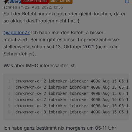
SBorg
FORUM TESTING
MOST ACTIVE
Offline
schrieb am
22. Aug. 2022, 13:55
zuletzt editiert von
Soll der Befehl nur anzeigen oder gleich löschen, da er
so aktuell das Problem nicht fixt ;)
@
apollon77
Ich habe mal den Befehl a bisserl
modifiziert. Bei mir gibt es diese Tmp-Verzeichnisse
stellenweise schon seit 13. Oktober 2021 (nein, kein
Schreibfehler).
Was aber IMHO interessanter ist:
drwxrwxr-x+ 2 iobroker iobroker 4096 Aug 15 05:11
drwxrwxr-x+ 2 iobroker iobroker 4096 Aug 15 05:11
drwxrwxr-x+ 2 iobroker iobroker 4096 Aug 15 05:11
drwxrwxr-x+ 7 iobroker iobroker 4096 Aug 15 05:11
drwxrwxr-x+ 2 iobroker iobroker 4096 Aug 15 05:11
drwxrwxr-x+ 3 iobroker iobroker 4096 Aug 15 05:11
Ich habe ganz bestimmt nix morgens um 05:11 Uhr