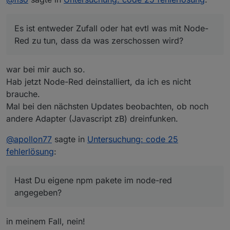
habe.... Hab dann aus Verzweiflung (stand kurz davor
Update von Red-Node auf 4.0.0 (von 3.2.1) ging dann
Mit dem Workaround von deinem Post (mit Hilfe der
alles neu aufzusetzen) das komplette Verzeichnis
garnix mehr. War letzte Woche bei mir so. Ich hab heute
Community) ging es dann wieder.
Es ist entweder Zufall oder hat evtl was mit Node-
gelöscht. Danach ging mein System wieder....
mal das system vom Nachbarn aktualisiert. Waren 7
Es ist entweder Zufall oder hat evtl was mit Node-Red zu
https://forum.iobroker.net/topic/57337/fehler-25-bei-
Adapter die ich upgedated habe (Latest), alles ging
tun, dass da was zerschossen wird?
adapter-install-update-mit-npm8
Red zu tun, dass da was zerschossen wird?
wunderbar! Dann als letzten Adapter den Node-Red
Adapter probiert und zack, die berüchtigte
Fehlermeldung 25 kam und dann konnte ich garnix mehr
war bei mir auch so.
upgraden/installieren!
Hab jetzt Node-Red deinstalliert, da ich es nicht
brauche.
Mal bei den nächsten Updates beobachten, ob noch
andere Adapter (Javascript zB) dreinfunken.
@
apollon77
sagte in
Untersuchung: code 25
fehlerlösung
:
Hast Du eigene npm pakete im node-red
angegeben?
in meinem Fall, nein!