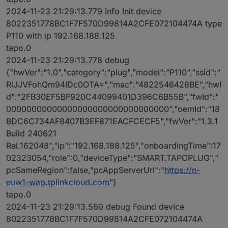
2024-11-23 21:29:13.779 info Init device
8022351778BC1F7F570D99814A2CFE072104474A type
P110 with ip 192.168.188.125
tapo.0
2024-11-23 21:29:13.778 debug
{"hwVer":"1.0","category":"plug","model":"P110","ssid":"
RlJJVFohQm94IDc0OTA=","mac":"4822546428BE","hwI
d":"2FB30EF5BF920C44099401D396C6B55B","fwId":"
00000000000000000000000000000000","oemId":"18
BDC6C734AF8407B3EF871EACFCECF5","fwVer":"1.3.1
Build 240621
Rel.162048","ip":"192.168.188.125","onboardingTime":17
02323054,"role":0,"deviceType":"SMART.TAPOPLUG","
pcSameRegion":false,"pcAppServerUrl":"
https://n-
euw1-wap.tplinkcloud.com
"}
tapo.0
2024-11-23 21:29:13.560 debug Found device
8022351778BC1F7F570D99814A2CFE072104474A