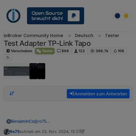
Weiter zum Inhalt
ioBroker Community Home
Deutsch
Tester
Test Adapter TP-Link Tapo
Verschoben
Tester
868
122
386.7k
106
Anmelden zum Antworten
@
ro75
BenjaminCz
B
Hi Also habe alles versucht aber es lauft nicht.
Ro75
schrieb am
23. Nov. 2024, 13:27
Habe auch einen lxc erstellt mit IOBRoker zum
2 min nach Adapter Start:
zuletzt editiert von Ro75
Offline