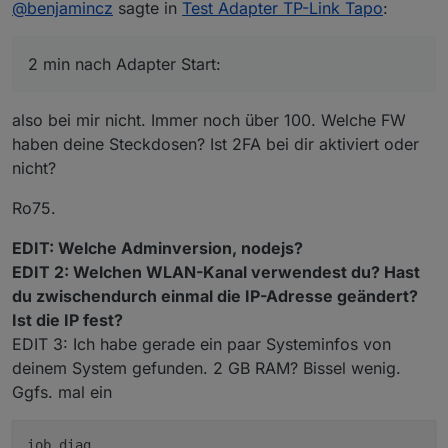
@
benjamincz
sagte in
Test Adapter TP-Link Tapo
:
testen ohne schnick schnack geht auch nicht.
Nach Adapter Start:
2 min nach Adapter Start:
also bei mir nicht. Immer noch über 100. Welche FW
haben deine Steckdosen? Ist 2FA bei dir aktiviert oder
nicht?
Ro75.
EDIT: Welche Adminversion, nodejs?
EDIT 2: Welchen WLAN-Kanal verwendest du? Hast
du zwischendurch einmal die IP-Adresse geändert?
Ist die IP fest?
EDIT 3: Ich habe gerade ein paar Systeminfos von
deinem System gefunden. 2 GB RAM? Bissel wenig.
Ggfs. mal ein