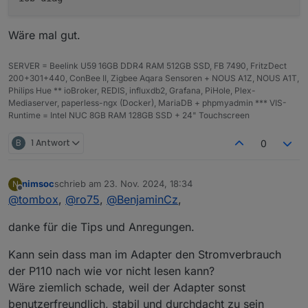
Wäre mal gut.
SERVER = Beelink U59 16GB DDR4 RAM 512GB SSD, FB 7490, FritzDect
200+301+440, ConBee II, Zigbee Aqara Sensoren + NOUS A1Z, NOUS A1T,
Philips Hue ** ioBroker, REDIS, influxdb2, Grafana, PiHole, Plex-
Mediaserver, paperless-ngx (Docker), MariaDB + phpmyadmin *** VIS-
Runtime = Intel NUC 8GB RAM 128GB SSD + 24" Touchscreen
B
1 Antwort
0
nimsoc
schrieb am
23. Nov. 2024, 18:34
N
zuletzt editiert von
Offline
@
tombox
,
@
ro75
,
@
BenjaminCz
,
danke für die Tips und Anregungen.
Kann sein dass man im Adapter den Stromverbrauch
der P110 nach wie vor nicht lesen kann?
Wäre ziemlich schade, weil der Adapter sonst
benutzerfreundlich, stabil und durchdacht zu sein