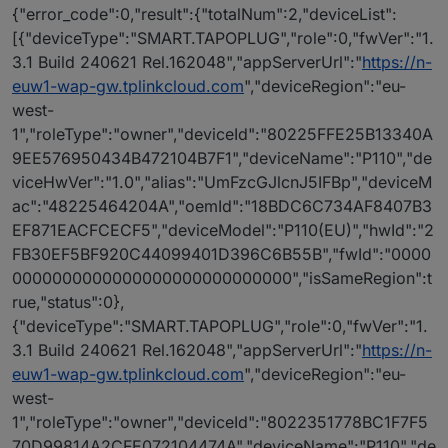
{"error_code":0,"result":{"totalNum":2,"deviceList":
[{"deviceType":"SMART.TAPOPLUG","role":0,"fwVer":"1.
3.1 Build 240621 Rel.162048","appServerUrl":"
https://n-
euw1-wap-gw.tplinkcloud.com
","deviceRegion":"eu-
west-
1","roleType":"owner","deviceId":"80225FFE25B13340A
9EE576950434B472104B7F1","deviceName":"P110","de
viceHwVer":"1.0","alias":"UmFzcGJlcnJ5IFBp","deviceM
ac":"48225464204A","oemId":"18BDC6C734AF8407B3
EF871EACFCECF5","deviceModel":"P110(EU)","hwId":"2
FB30EF5BF920C44099401D396C6B55B","fwId":"0000
0000000000000000000000000000","isSameRegion":t
rue,"status":0},
{"deviceType":"SMART.TAPOPLUG","role":0,"fwVer":"1.
3.1 Build 240621 Rel.162048","appServerUrl":"
https://n-
euw1-wap-gw.tplinkcloud.com
","deviceRegion":"eu-
west-
1","roleType":"owner","deviceId":"8022351778BC1F7F5
70D99814A2CFE072104474A","deviceName":"P110","de