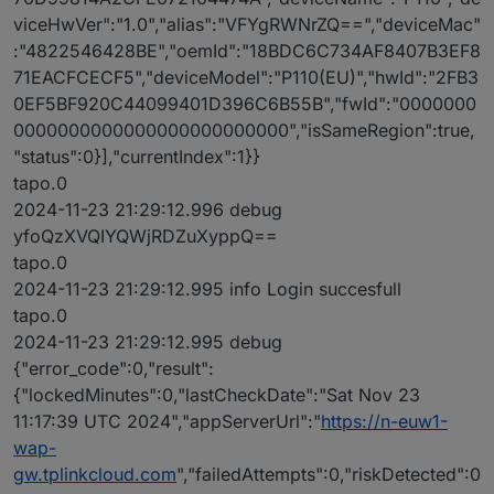
viceHwVer":"1.0","alias":"VFYgRWNrZQ==","deviceMac"
:"4822546428BE","oemId":"18BDC6C734AF8407B3EF8
71EACFCECF5","deviceModel":"P110(EU)","hwId":"2FB3
0EF5BF920C44099401D396C6B55B","fwId":"0000000
0000000000000000000000000","isSameRegion":true,
"status":0}],"currentIndex":1}}
tapo.0
2024-11-23 21:29:12.996 debug
yfoQzXVQIYQWjRDZuXyppQ==
tapo.0
2024-11-23 21:29:12.995 info Login succesfull
tapo.0
2024-11-23 21:29:12.995 debug
{"error_code":0,"result":
{"lockedMinutes":0,"lastCheckDate":"Sat Nov 23
11:17:39 UTC 2024","appServerUrl":"
https://n-euw1-
wap-
gw.tplinkcloud.com
","failedAttempts":0,"riskDetected":0