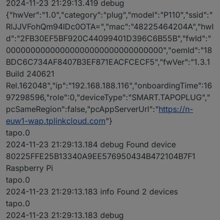
2024-11-23 21:29:13.419 debug
{"hwVer":"1.0","category":"plug","model":"P110","ssid":"
RlJJVFohQm94IDc0OTA=","mac":"48225464204A","hwI
d":"2FB30EF5BF920C44099401D396C6B55B","fwId":"
00000000000000000000000000000000","oemId":"18
BDC6C734AF8407B3EF871EACFCECF5","fwVer":"1.3.1
Build 240621
Rel.162048","ip":"192.168.188.116","onboardingTime":16
97298596,"role":0,"deviceType":"SMART.TAPOPLUG","
pcSameRegion":false,"pcAppServerUrl":"
https://n-
euw1-wap.tplinkcloud.com
"}
tapo.0
2024-11-23 21:29:13.184 debug Found device
80225FFE25B13340A9EE576950434B472104B7F1
Raspberry Pi
tapo.0
2024-11-23 21:29:13.183 info Found 2 devices
tapo.0
2024-11-23 21:29:13.183 debug