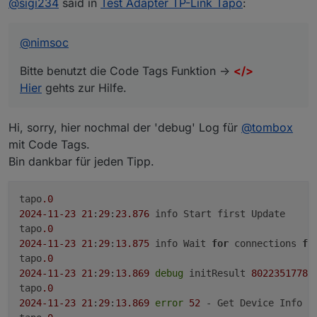
@
sigi234
said in
Test Adapter TP-Link Tapo
:
Hier
gehts zur Hilfe.
failed
tapo.0
2024-11-23 21:29:13.869 error {}
@
nimsoc
tapo.0
2024-11-23 21:29:13.869 info Initialized
Bitte benutzt die Code Tags Funktion ->
</>
8022351778BC1F7F570D99814A2CFE072104474A
Hier
gehts zur Hilfe.
tapo.0
2024-11-23 21:29:13.869 debug undefined
tapo.0
Hi, sorry, hier nochmal der 'debug' Log für
@
tombox
2024-11-23 21:29:13.869 debug Init cipher successful
mit Code Tags.
tapo.0
2024-11-23 21:29:13.868 debug Handshake 2
Bin dankbar für jeden Tipp.
successful:
tapo.0
tapo
.0
2024-11-23 21:29:13.868 debug Received request on
host response: 192.168.188.125
2024
-11
-23
21
:
29
:
23.876
 info Start first Update

tapo.0
tapo
.0
2024-11-23 21:29:13.857 debug Handshake 1
2024
-11
-23
21
:
29
:
13.875
 info Wait 
for
 connections 
fo
successful
tapo
.0
tapo.0
2024
-11
-23
21
:
29
:
13.869
debug
 initResult 
8022351778
B
2024-11-23 21:29:13.857 debug Handshake 1 cookie:
tapo
.0
"TP_SESSIONID=94C1082CB75A8E19ACCB8B1ABDC60
2024
-11
-23
21
:
29
:
13.869
error
52
 - Get Device Info fa
818;TIMEOUT=86400"