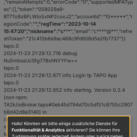
,"remainAttempts":0,"errorCode":"0","supportedMFATyp
es":[],"token":"058029a9-
BT7To9zBFLWlo5xNP2cooJ2","accountId":"15*****","r
egionCode":"
","regTime":"2023-10-14
15:47:20","nickname":"c
***","email":"c****@**","refre
shToken":"21c415b6e9ac468c9fd608d5e2fb7737"}}
tapo.0
2024-11-23 21:29:12.716 debug
Nu5mbssUcSfg778xhNYYFw==
tapo.0
2024-11-23 21:29:12.671 info Login tp TAPO App
tapo.0
2024-11-23 21:29:12.652 info starting. Version 0.3.4
(non-npm:
TA2k/ioBroker.tapo#0eb45d794d70c5df51c8755c2907
b8d42d8e3140) in
/opt/iobroker/node_modules/iobroker.tapo, node:
Hallo! Könnten wir bitte einige zusätzliche Dienste für
v20.18.1, js-controller: 6.0.11
Funktionalität & Analytics
aktivieren? Sie können Ihre
tapo.0
Zustimmung später jederzeit ändern oder zurückziehen.