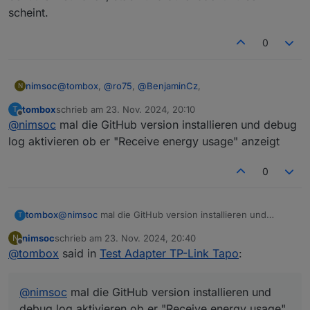
scheint.
0
@
tombox
,
@
ro75
,
@
BenjaminCz
,
nimsoc
N
tombox
schrieb am
23. Nov. 2024, 20:10
T
danke für die Tips und Anregungen.
zuletzt editiert von
Offline
@
nimsoc
mal die GitHub version installieren und debug
Kann sein dass man im Adapter den Stromverbrauch
log aktivieren ob er "Receive energy usage" anzeigt
der P110 nach wie vor nicht lesen kann?
Wäre ziemlich schade, weil der Adapter sonst
0
benutzerfreundlich, stabil und durchdacht zu sein
scheint.
tombox
@
nimsoc
mal die GitHub version installieren und
T
debug log aktivieren ob er "Receive energy usage"
nimsoc
schrieb am
23. Nov. 2024, 20:40
N
anzeigt
zuletzt editiert von
Offline
@
tombox
said in
Test Adapter TP-Link Tapo
:
@
nimsoc
mal die GitHub version installieren und
debug log aktivieren ob er "Receive energy usage"