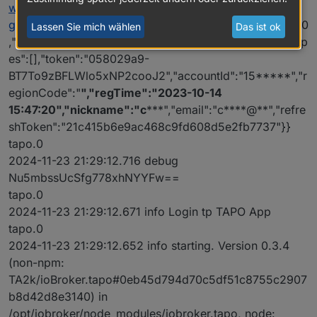
wap-
gw.tplinkcloud.com
","failedAttempts":0,"riskDetected":0
Lassen Sie mich wählen
Das ist ok
,"remainAttempts":0,"errorCode":"0","supportedMFATyp
es":[],"token":"058029a9-
BT7To9zBFLWlo5xNP2cooJ2","accountId":"15*****","r
egionCode":"
","regTime":"2023-10-14
15:47:20","nickname":"c
***","email":"c****@**","refre
shToken":"21c415b6e9ac468c9fd608d5e2fb7737"}}
tapo.0
2024-11-23 21:29:12.716 debug
Nu5mbssUcSfg778xhNYYFw==
tapo.0
2024-11-23 21:29:12.671 info Login tp TAPO App
tapo.0
2024-11-23 21:29:12.652 info starting. Version 0.3.4
(non-npm:
TA2k/ioBroker.tapo#0eb45d794d70c5df51c8755c2907
b8d42d8e3140) in
/opt/iobroker/node_modules/iobroker.tapo, node: