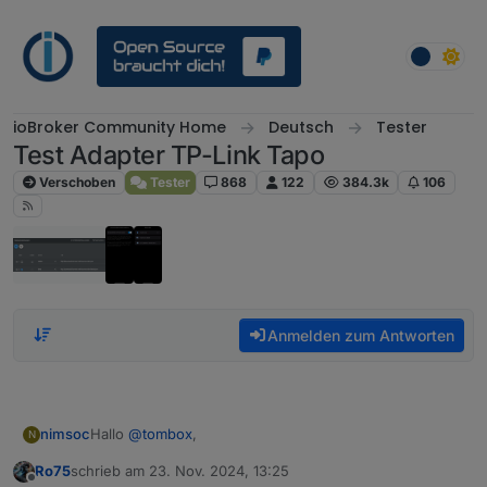
Weiter zum Inhalt
ioBroker Community Home
Deutsch
Tester
Test Adapter TP-Link Tapo
Verschoben
Tester
868
122
384.3k
106
Anmelden zum Antworten
Hallo
@
tombox
,
nimsoc
N
Ro75
schrieb am
23. Nov. 2024, 13:25
erstmal danke für den Adapter!
zuletzt editiert von
Offline