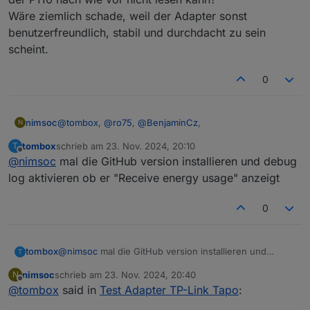
Wäre ziemlich schade, weil der Adapter sonst
benutzerfreundlich, stabil und durchdacht zu sein
scheint.
0
@
tombox
,
@
ro75
,
@
BenjaminCz
,
nimsoc
N
tombox
schrieb am
23. Nov. 2024, 20:10
T
danke für die Tips und Anregungen.
zuletzt editiert von
Offline
@
nimsoc
mal die GitHub version installieren und debug
Kann sein dass man im Adapter den Stromverbrauch
log aktivieren ob er "Receive energy usage" anzeigt
der P110 nach wie vor nicht lesen kann?
Wäre ziemlich schade, weil der Adapter sonst
0
benutzerfreundlich, stabil und durchdacht zu sein
scheint.
tombox
@
nimsoc
mal die GitHub version installieren und
T
debug log aktivieren ob er "Receive energy usage"
nimsoc
schrieb am
23. Nov. 2024, 20:40
N
anzeigt
zuletzt editiert von
Offline
@
tombox
said in
Test Adapter TP-Link Tapo
: