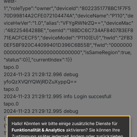
west-
1","roleType":"owner","deviceId":"8022351778BC1F7F5
70D99814A2CFE072104474A","deviceName":"P110","de
viceHwVer":"1.0","alias":"VFYgRWNrZQ==","deviceMac"
:"4822546428BE","oemId":"18BDC6C734AF8407B3EF8
71EACFCECF5","deviceModel":"P110(EU)","hwId":"2FB3
0EF5BF920C44099401D396C6B55B","fwId":"0000000
0000000000000000000000000","isSameRegion":true,
"status":0}],"currentIndex":1}}
tapo.0
2024-11-23 21:29:12.996 debug
yfoQzXVQIYQWjRDZuXyppQ==
tapo.0
2024-11-23 21:29:12.995 info Login succesfull
tapo.0
2024-11-23 21:29:12.995 debug
{"error_code":0,"result":
Hallo! Könnten wir bitte einige zusätzliche Dienste für
{"lockedMinutes":0,"lastCheckDate":"Sat Nov 23
Funktionalität & Analytics
aktivieren? Sie können Ihre
11:17:39 UTC 2024","appServerUrl":"
https://n-euw1-
Zustimmung später jederzeit ändern oder zurückziehen.