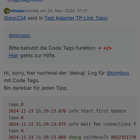
@
nimsoc
sigi234
undefined
tapo.0
nimsoc
schrieb am
24. Nov. 2024, 07:21
N
Bitte benutzt die Code Tags Funktion ->
</>
zuletzt editiert von
Offline
2024-11-23 21:29:13.869 error 52 - Get Device Info
@
sigi234
said in
Test Adapter TP-Link Tapo
:
Hier
gehts zur Hilfe.
failed
tapo.0
2024-11-23 21:29:13.869 error {}
@
nimsoc
tapo.0
2024-11-23 21:29:13.869 info Initialized
Bitte benutzt die Code Tags Funktion ->
</>
8022351778BC1F7F570D99814A2CFE072104474A
Hier
gehts zur Hilfe.
tapo.0
2024-11-23 21:29:13.869 debug undefined
tapo.0
Hi, sorry, hier nochmal der 'debug' Log für
@
tombox
2024-11-23 21:29:13.869 debug Init cipher successful
mit Code Tags.
tapo.0
2024-11-23 21:29:13.868 debug Handshake 2
Bin dankbar für jeden Tipp.
successful:
tapo.0
tapo
.0
2024-11-23 21:29:13.868 debug Received request on
host response: 192.168.188.125
2024
-11
-23
21
:
29
:
23.876
 info Start first Update

tapo.0
tapo
.0
2024-11-23 21:29:13.857 debug Handshake 1
2024
-11
-23
21
:
29
:
13.875
 info Wait 
for
 connections 
fo
successful
tapo
.0
tapo.0
2024
-11
-23
21
:
29
:
13.869
debug
 initResult 
8022351778
B