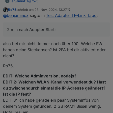
2024-11-23 13:05:36.136 info Login tp TAPO App
@
ro75
BenjaminCz
B
Hi Also habe alles versucht aber es lauft nicht.
Ro75
schrieb am
23. Nov. 2024, 13:27
Habe auch einen lxc erstellt mit IOBRoker zum
2 min nach Adapter Start:
zuletzt editiert von Ro75
Offline
@
benjamincz
sagte in
Test Adapter TP-Link Tapo
:
testen ohne schnick schnack geht auch nicht.
Nach Adapter Start:
2 min nach Adapter Start:
also bei mir nicht. Immer noch über 100. Welche FW
haben deine Steckdosen? Ist 2FA bei dir aktiviert oder
nicht?
Ro75.
EDIT: Welche Adminversion, nodejs?
EDIT 2: Welchen WLAN-Kanal verwendest du? Hast
du zwischendurch einmal die IP-Adresse geändert?
Ist die IP fest?
EDIT 3: Ich habe gerade ein paar Systeminfos von
deinem System gefunden. 2 GB RAM? Bissel wenig.
Ggfs. mal ein