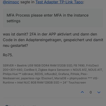
@
nimsoc
sagte in
Test Adapter TP-Link Tapo
:
Ich habe ihn von hier manuell installiert:
https://github.com/TA2k/ioBroker.tapo
MFA Process please enter MFA in the instance
und eine Instanz eingefügt.
Leider kann er sich nicht ins Tapo-Cloud mit meiner
iobroker läuft auf einem RPi5, alles müsste auf dem
Email und Passwort einloggen.
settings
letzten Stand sein.
Mit der App klappt das problemlos.
Weiter unten ist der Log-Ausschnitt.
"iob nodejs-update" habe ich bereits ausgeführt.
Könntest Du vielleicht erkennen was ich falsch mache?
was ist damit? 2FA in der APP aktiviert und dann den
Ich vermute es liegt am "Login failed using cached
Im Forum konnte ich keine Abhilfe finden.
device list".
Code in den Adaptereingetragen, gespeichert und damit
Danke und Gruß
neu gestartet?
tapo.0
Ro75.
2024-11-23 13:05:46.616 info Start first Update
tapo.0
SERVER = Beelink U59 16GB DDR4 RAM 512GB SSD, FB 7490, FritzDect
2024-11-23 13:05:36.615 info Wait for connections for
200+301+440, ConBee II, Zigbee Aqara Sensoren + NOUS A1Z, NOUS A1T,
non camera devices
Philips Hue ** ioBroker, REDIS, influxdb2, Grafana, PiHole, Plex-
tapo.0
Mediaserver, paperless-ngx (Docker), MariaDB + phpmyadmin *** VIS-
2024-11-23 13:05:36.614 warn Login failed using
Runtime = Intel NUC 8GB RAM 128GB SSD + 24" Touchscreen
cached device list
tapo.0
0
2024-11-23 13:05:36.416 info Found MFA Process
please enter MFA in the instance settings
tapo.0