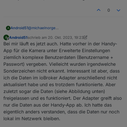
0
Android51
@
michaelnorge
A
und wie oft muss man den Code dann eingeben?
Android51
schrieb am
20. Okt. 2023, 19:23
A
Ich bekomme den auch per E-Mail, wenn das
zuletzt editiert von Android51
Offline
Bei mir läuft es jetzt auch. Hatte vorher in der Handy-
aktiviert ist. Aber den möchte man doch nicht
andauernd neu eingeben müssen.
App für die Kamera unter Erweiterte Einstellungen
Ja, ich hatte die Objekte vorher vollständig gelöscht.
ziemlich komplexe Benutzerdaten (Benutzername +
Bin mir nur nicht sicher, ob das mit der Github-
Passwort) vergeben. Vielleicht wurden irgendwelche
Installation so richtig funktioniert hat. Aber die
Sonderzeichen nicht erkannt. Interessant ist aber, dass
Version deutet ja daraufhin, dass es die richtige ist.
ich die Daten im ioBroker Adapter anschließend nicht
aktualisiert habe und es trotzdem funktionierte. Aber
zuletzt sogar die Daten (siehe Abbildung unten)
freigelassen und es funktioniert. Der Adapter greift also
nur die Daten aus der Handy-App ab. Ich hatte das
eigentlich anders verstanden, dass die Daten nur noch
lokal im Netzwerk bleiben.