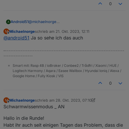
0
Android51
@
michaelnorge
A
ok, guter Hinweis.
Michaelnorge
schrieb am
21. Okt. 2023, 12:11
M
Ich habe bisher nur der Kamera im Router die
zuletzt editiert von
Offline
@
android51
Ja so sehe ich das auch
Internetberichtigung entzogen. Ich kann dann vom
Handy über die App nur auf die Kamera zugreifen,
wenn ich mich im hauseigenen WLAN befinde.
–---------------------------------------------------------------------
Sobald ich WLAN deaktiviere, hat die App keine
-----------------
Funktion mehr. Demnach gehe ich davon aus, dass
die App im eigenen WLAN auch lokal auf die Kamera
Smart mit: Rasp 4B / ioBroker / Conbee2 / Trådfri / Xiaomi / HUE /
Logitech Harmony / Aqara / Easee Wallbox / Hyundai Ioniq / Alexa /
zugreift, oder liege ich da falsch?
Google Home / Fully Kiosk / VIS
0
Michaelnorge
schrieb am
28. Okt. 2023, 07:10
M
zuletzt editiert von Michaelnorge
Offline
Schwarmwissenmodus _ AN
Hallo in die Runde!
Habt ihr auch seit einigen Tagen das Problem, dass die