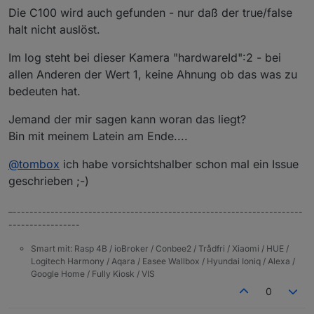
Die C100 wird auch gefunden - nur daß der true/false
halt nicht auslöst.
Im log steht bei dieser Kamera "hardwareId":2 - bei
allen Anderen der Wert 1, keine Ahnung ob das was zu
bedeuten hat.
Jemand der mir sagen kann woran das liegt?
Bin mit meinem Latein am Ende....
@
tombox
ich habe vorsichtshalber schon mal ein Issue
geschrieben ;-)
–---------------------------------------------------------------------
-----------------
Smart mit: Rasp 4B / ioBroker / Conbee2 / Trådfri / Xiaomi / HUE /
Logitech Harmony / Aqara / Easee Wallbox / Hyundai Ioniq / Alexa /
Google Home / Fully Kiosk / VIS
0