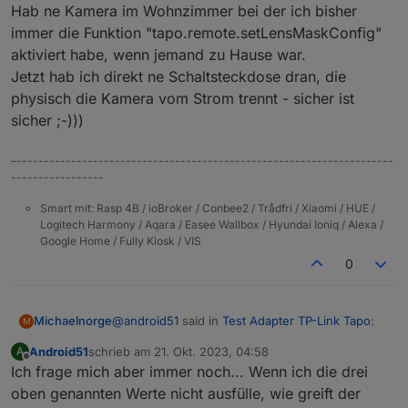
anschließend rein lokal verwenden kann, weil ich
Hab ne Kamera im Wohnzimmer bei der ich bisher
nicht möchte, dass mein Kamerabild in irgendeiner
immer die Funktion "tapo.remote.setLensMaskConfig"
Cloud zu sehen ist.
aktiviert habe, wenn jemand zu Hause war.
Aber ich habe da schon eine Idee, wie sich das
realisieren lässt.
Jetzt hab ich direkt ne Schaltsteckdose dran, die
physisch die Kamera vom Strom trennt - sicher ist
sicher ;-)))
–---------------------------------------------------------------------
-----------------
Smart mit: Rasp 4B / ioBroker / Conbee2 / Trådfri / Xiaomi / HUE /
Logitech Harmony / Aqara / Easee Wallbox / Hyundai Ioniq / Alexa /
Google Home / Fully Kiosk / VIS
0
@
android51
said in
Test Adapter TP-Link Tapo
:
Michaelnorge
M
Android51
schrieb am
21. Okt. 2023, 04:58
A
zuletzt editiert von
Offline
Ich frage mich aber immer noch... Wenn ich die drei
Ich hatte mir nur vorgestellt, dass ich die
Kamera anschließend rein lokal verwenden
oben genannten Werte nicht ausfülle, wie greift der
Ich hatte ebenfalls Bedenken (nicht seitens des
kann