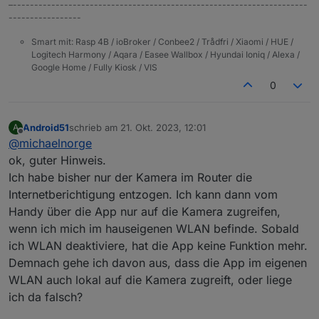
–---------------------------------------------------------------------
-----------------
Smart mit: Rasp 4B / ioBroker / Conbee2 / Trådfri / Xiaomi / HUE /
Logitech Harmony / Aqara / Easee Wallbox / Hyundai Ioniq / Alexa /
Google Home / Fully Kiosk / VIS
0
Android51
schrieb am
21. Okt. 2023, 12:01
A
zuletzt editiert von
Offline
@
michaelnorge
ok, guter Hinweis.
Ich habe bisher nur der Kamera im Router die
Internetberichtigung entzogen. Ich kann dann vom
Handy über die App nur auf die Kamera zugreifen,
wenn ich mich im hauseigenen WLAN befinde. Sobald
ich WLAN deaktiviere, hat die App keine Funktion mehr.
Demnach gehe ich davon aus, dass die App im eigenen
WLAN auch lokal auf die Kamera zugreift, oder liege
ich da falsch?