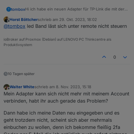
Hi ich habe ein neuen Adapter für TP-Link die mit der
tombox
T
Tapo App überwacht werden können, geschrieben.
Horst Böttcher
schrieb am
29. Okt. 2023, 18:02
Der Adapter loggt sich über die Cloud ein um alle
Dann versucht er sich lokal mit username und
zuletzt editiert von
Offline
@
tombox
led Band läst sich unter remote nicht steuern
Geräte mit IP zu finden
Password auf die Geräte zu verbinden und zu steuern.
Wenn das Gerät nicht als online erkannt wird kann
Aktuelle Werte:
manuell die IP gesetzt wird.
tapo.0.id
ioBroker auf Proxmox (Debian) auf LENOVO PC Thinkcentre als
tapo.0.id.ip
Motion Detection funktioniert mit Stream User und
Produktivsystem
Password
Minimum Node v14 muss installiert sein, sonst
Zum Installieren:
0
bekommt man exit code 25 beim installieren
https://github.com/TA2k/ioBroker.tapo
Für die aktuelle Version
bitte das latest
Repo auswählen:
10 Tagen später
Walter White
schrieb am
8. Nov. 2023, 15:18
zuletzt editiert von
Offline
Mein Adapter kann sich nicht mehr mit meinem Account
verbinden, habt ihr auch gerade das Problem?
Dann habe ich meine Daten neu eingegeben und es
Loginablauf:
geht trotzdem nicht, scheint sich aber mehrmals
Die Tapo App Zugangsdaten eingeben
einbuchen zu wollen, denn ich bekomme fleißig 2fa
Steuern