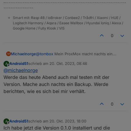
–---------------------------------------------------------------------
-----------------
Smart mit: Rasp 4B / ioBroker / Conbee2 / Trådfri / Xiaomi / HUE /
Logitech Harmony / Aqara / Easee Wallbox / Hyundai Ioniq / Alexa /
Google Home / Fully Kiosk / VIS
0
Michaelnorge
@
tombox
Mein ProxMox macht nachts ein
M
Backup von ioBroker.
Android51
schrieb am
20. Okt. 2023, 08:46
A
Danach kommen die gleichen Fehler wieder ins
zuletzt editiert von
Offline
@
michaelnorge
Log, (sprich "tapo.0 (2311) callback.call is not a
function") wahrscheinlich weil ProxMox für das
Werde das heute Abend auch mal testen mit der
Backup das System kurzzeitig stoppt und der
Version. Mache auch nachts ein Backup. Werde
Adapter damit nicht klar kommt.
berichten, wie es sich bei mir verhält.
0
Android51
schrieb am
20. Okt. 2023, 18:00
A
zuletzt editiert von
Offline
Ich habe jetzt die Version 0.1.0 installiert und die