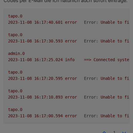
Codes per E-Mail die ich natürlich auch sofort eintrage.
tapo.0.id.remote auf true setzen steuert den
jeweiligen Befehl
Steckdose und Kamerasteuerung aktivieren
tapo.0
2023-11-08 16:17:40.601	
error
Error:
Unable
to
fin
tapo.0
2023-11-08 16:17:30.593	
error
Error:
Unable
to
fin
admin.0
2023-11-08 16:17:25.024	
info
==>
Connected
system
tapo.0
2023-11-08 16:17:20.595	
error
Error:
Unable
to
fin
tapo.0
2023-11-08 16:17:10.893	
error
Error:
Unable
to
fin
tapo.0
2023-11-08 16:17:00.594	
error
Error:
Unable
to
fin
tapo.0
1