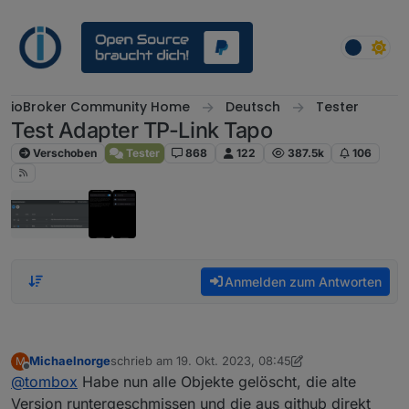
Weiter zum Inhalt
ioBroker Community Home
Deutsch
Tester
Test Adapter TP-Link Tapo
Verschoben
Tester
868
122
387.5k
106
Anmelden zum Antworten
Michaelnorge
schrieb am
19. Okt. 2023, 08:45
M
zuletzt editiert von Michaelnorge
Offline
@
tombox
Habe nun alle Objekte gelöscht, die alte
Version runtergeschmissen und die aus github direkt