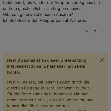
2023-11-08 16:15:40.598	error	Error: Unab
funktioniert, bis wieder der Adapter ständig neustartet
und die gleichen Fehler im Log erscheinen.
tapo.0

Gibt es irgendwelche neuen Ansätze?
2023-11-08 16:15:31.103	error	Error: Unab
Ich deaktiviere den Adapter bis auf Weiteres.
tapo.0

2023-11-08 16:15:20.568	error	Error: Unab
0
tapo.0

Hey! Du scheinst an dieser Unterhaltung
interessiert zu sein, hast aber noch kein
Konto.
Hast du es satt, bei jedem Besuch durch die
gleichen Beiträge zu scrollen? Wenn du dich
für ein Konto anmeldest, kommst du immer
genau dorthin zurück, wo du zuvor warst, und
kannst dich über neue Antworten