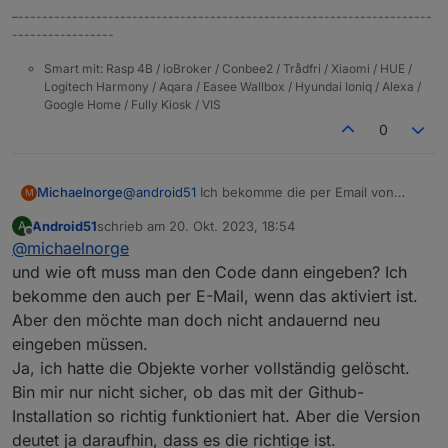
–---------------------------------------------------------------------
-----------------
Smart mit: Rasp 4B / ioBroker / Conbee2 / Trådfri / Xiaomi / HUE /
Logitech Harmony / Aqara / Easee Wallbox / Hyundai Ioniq / Alexa /
Google Home / Fully Kiosk / VIS
0
Michaelnorge
@
android51
Ich bekomme die per Email von
M
TAPO, sobald der Adapter das im Log fordert.
Android51
schrieb am
20. Okt. 2023, 18:54
A
Hast Du mal die ganzen Objekte gelöscht?
zuletzt editiert von
Offline
@
michaelnorge
und wie oft muss man den Code dann eingeben? Ich
bekomme den auch per E-Mail, wenn das aktiviert ist.
Aber den möchte man doch nicht andauernd neu
eingeben müssen.
Ja, ich hatte die Objekte vorher vollständig gelöscht.
Bin mir nur nicht sicher, ob das mit der Github-
Installation so richtig funktioniert hat. Aber die Version
deutet ja daraufhin, dass es die richtige ist.