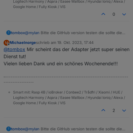
Logitech Harmony / Aqara / Easee Wallbox / Hyundai Ioniq / Alexa /
Google Home / Fully Kiosk / VIS
0
tombox
@
mylan
Bitte die GitHub version testen die sollte die
T
neue firmware unterstützen
Michaelnorge
schrieb am
19. Okt. 2023, 17:44
M
zuletzt editiert von
Offline
@
tombox
Mir scheint das der Adapter jetzt super seinen
Dienst tut!
Vielen lieben Dank und ein schönes Wochenende!!!
–---------------------------------------------------------------------
-----------------
Smart mit: Rasp 4B / ioBroker / Conbee2 / Trådfri / Xiaomi / HUE /
Logitech Harmony / Aqara / Easee Wallbox / Hyundai Ioniq / Alexa /
Google Home / Fully Kiosk / VIS
2
tombox
@
mylan
Bitte die GitHub version testen die sollte die
T