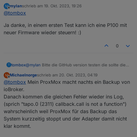
neue firmware unterstützen
mylan
schrieb am
19. Okt. 2023, 19:26
M
zuletzt editiert von
Offline
@
tombox
Ja danke, in einem ersten Test kann ich eine P100 mit
neuer Firmware wieder steuern! :)
0
tombox
@
mylan
Bitte die GitHub version testen die sollte die
T
neue firmware unterstützen
Michaelnorge
schrieb am
20. Okt. 2023, 04:19
M
zuletzt editiert von
Offline
@
tombox
Mein ProxMox macht nachts ein Backup von
ioBroker.
Danach kommen die gleichen Fehler wieder ins Log,
(sprich "tapo.0 (2311) callback.call is not a function")
wahrscheinlich weil ProxMox für das Backup das
System kurzzeitig stoppt und der Adapter damit nicht
klar kommt.