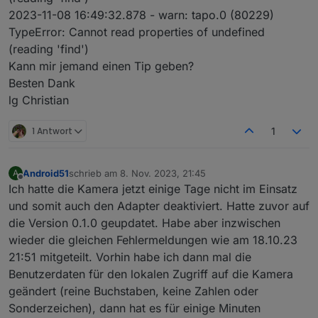
2023-11-08 16:49:32.878 - warn: tapo.0 (80229)
tapo.0

tapo.0
TypeError: Cannot read properties of undefined
2023-11-08 16:16:50.598	error	Error: Unab
2023-11-08 16:15:31.103	
error
Error:
Unable
to
fin
(reading 'find')
tapo.0

Kann mir jemand einen Tip geben?
tapo.0
2023-11-08 16:16:40.623	error	Error: Unab
Besten Dank
2023-11-08 16:15:20.568	
error
Error:
Unable
to
fin
lg Christian
tapo.0

tapo.0
2023-11-08 16:16:30.589	error	Error: Unab
1 Antwort
1
2023-11-08 16:15:10.590	
error
Error:
Unable
to
fin
tapo.0

2023-11-08 16:16:20.596	error	Error: Unab
Android51
schrieb am
8. Nov. 2023, 21:45
A
zuletzt editiert von
Offline
tapo.0

Ich hatte die Kamera jetzt einige Tage nicht im Einsatz
2023-11-08 16:16:10.592	error	Error: Unab
und somit auch den Adapter deaktiviert. Hatte zuvor auf
die Version 0.1.0 geupdatet. Habe aber inzwischen
tapo.0

wieder die gleichen Fehlermeldungen wie am 18.10.23
2023-11-08 16:16:00.575	error	Error: Unab
21:51 mitgeteilt. Vorhin habe ich dann mal die
tapo.0

Benutzerdaten für den lokalen Zugriff auf die Kamera
2023-11-08 16:15:50.598	error	Error: Unab
geändert (reine Buchstaben, keine Zahlen oder
tapo.0

Sonderzeichen), dann hat es für einige Minuten