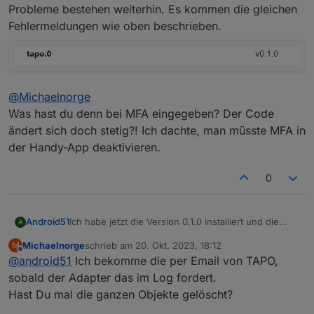
Probleme bestehen weiterhin. Es kommen die gleichen
Fehlermeldungen wie oben beschrieben.
@
Michaelnorge
Was hast du denn bei MFA eingegeben? Der Code
ändert sich doch stetig?! Ich dachte, man müsste MFA in
der Handy-App deaktivieren.
0
Ich habe jetzt die Version 0.1.0 installiert und die
Android51
A
Probleme bestehen weiterhin. Es kommen die
Michaelnorge
schrieb am
20. Okt. 2023, 18:12
M
gleichen Fehlermeldungen wie oben beschrieben.
@
Michaelnorge
zuletzt editiert von
Offline
@
android51
Ich bekomme die per Email von TAPO,
Was hast du denn bei MFA eingegeben? Der Code
ändert sich doch stetig?! Ich dachte, man müsste
sobald der Adapter das im Log fordert.
MFA in der Handy-App deaktivieren.
Hast Du mal die ganzen Objekte gelöscht?