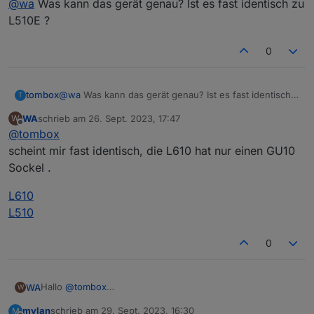
@
wa
Was kann das gerät genau? Ist es fast identisch zu
Die Steckdose P110 kann problemlos abgefragt und
gesteuert werden.
L510E ?
Meine 3 L610 bringen folgende Fehler im Log.
0
tombox
@
wa
Was kann das gerät genau? Ist es fast identisch
Wird der L610 bereist unterstütz?
T
zu L510E ?
Die Firmware der L610 ist 1.1.0 und aktuell
WA
schrieb am
26. Sept. 2023, 17:47
W
zuletzt editiert von
Offline
@
tombox
scheint mir fast identisch, die L610 hat nur einen GU10
Sockel .
L610
L510
0
Hallo
@
tombox
WA
W
erst mal vielen Dank für Entwicklung des Adapters,
mylan
schrieb am
29. Sept. 2023, 16:30
M
ich habe den Adapter heute installiert.