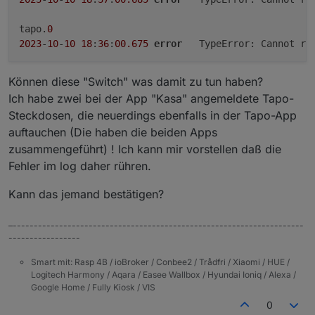
tapo.
0
2023
-
10
-
10
18
:
36
:
00.675
error
	TypeError: Cannot re
Können diese "Switch" was damit zu tun haben?
Ich habe zwei bei der App "Kasa" angemeldete Tapo-
Steckdosen, die neuerdings ebenfalls in der Tapo-App
auftauchen (Die haben die beiden Apps
zusammengeführt) ! Ich kann mir vorstellen daß die
Fehler im log daher rühren.
Kann das jemand bestätigen?
–---------------------------------------------------------------------
-----------------
Smart mit: Rasp 4B / ioBroker / Conbee2 / Trådfri / Xiaomi / HUE /
Logitech Harmony / Aqara / Easee Wallbox / Hyundai Ioniq / Alexa /
Google Home / Fully Kiosk / VIS
0