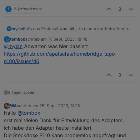
tapo
.0
T
2 Antworten
0
2023
-09
-16
14
:
53
:
06.535
debug
	Constructing P100 on
tapo
.0
Falls das Protokoll was hilft, zu einem der betroffenen
mylan
M
2023
-09
-16
14
:
53
:
06.534
	info	Init device 
8022
FCB1
Plugs:
tombox
schrieb am
17. Sept. 2023, 18:48
T
tapo.0

zuletzt editiert von
Offline
tapo
.0
@
mylan
Abwarten was hier passiert
2023-09-16 14:53:06.970	debug	initResult 8022F
2023
-09
-16
14
:
53
:
06.533
debug
	{
"hwVer"
:
"2.0"
,
"cate
https://github.com/apatsufas/homebridge-tapo-
tapo.0

p100/issues/46
2023-09-16 14:53:06.970	error	52 - Get Device
0
tapo.0

2023-09-16 14:53:06.970	info	Initialized 8022
8 Tagen später
tapo.0

2023-09-16 14:53:06.969	error	97 Error Code: 1
WA
schrieb am
25. Sept. 2023, 18:15
W
zuletzt editiert von
Offline
Hallo
@
tombox
tapo.0

2023-09-16 14:53:06.969	debug	Received Handsha
erst mal vielen Dank für Entwicklung des Adapters,
ich habe den Adapter heute installiert.
tapo.0

Die Steckdose P110 kann problemlos abgefragt und
2023-09-16 14:53:06.957	debug	Handshake P100 o