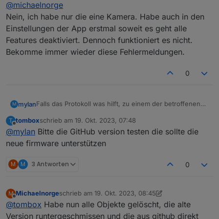
Offline
@
michaelnorge
mit in seine Liste eingefügt hat?
Bin immer noch auf Fehlersuche....
Nein, ich habe nur die eine Kamera. Habe auch in den
Einstellungen der App erstmal soweit es geht alle
Features deaktiviert. Dennoch funktioniert es nicht.
Bekomme immer wieder diese Fehlermeldungen.
0
Falls das Protokoll was hilft, zu einem der betroffenen
mylan
M
Plugs:
tombox
schrieb am
19. Okt. 2023, 07:48
T
tapo.0

zuletzt editiert von
Offline
@
mylan
Bitte die GitHub version testen die sollte die
2023-09-16 14:53:06.970	debug	initResult 8022F
neue firmware unterstützen
tapo.0

2023-09-16 14:53:06.970	error	52 - Get Device
M
M
3 Antworten
0
tapo.0

2023-09-16 14:53:06.970	info	Initialized 8022
Michaelnorge
schrieb am
19. Okt. 2023, 08:45
M
zuletzt editiert von Michaelnorge
Offline
@
tombox
Habe nun alle Objekte gelöscht, die alte
tapo.0

Version runtergeschmissen und die aus github direkt
2023-09-16 14:53:06.969	error	97 Error Code: 1