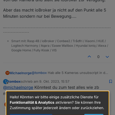
Aber das macht ioBroker ja nicht auf den Punkt alle 5
Minuten sondern nur bei Bewegung....
–---------------------------------------------------------------------
-----------------
Smart mit: Rasp 4B / ioBroker / Conbee2 / Trådfri / Xiaomi / HUE /
Logitech Harmony / Aqara / Easee Wallbox / Hyundai Ioniq / Alexa /
Google Home / Fully Kiosk / VIS
0
@
tombox
Hab alle 5 Kameras unsubscript in der
Michaelnorge
M
App und neu subscriped, dachte das würde
tombox
schrieb am
9. Okt. 2023, 15:57
T
helfen, aber hat leider nix geholfen. Fehler
Ich habe die Kameras eigentlich ganz normal am
zuletzt editiert von
Offline
@
michaelnorge
Könntest du zum test alles wie zb
kommt weiterhin alle 5 Minuten: "uncaught
laufen. Bei einer Kamera hab ich den
exception: callback.call is not a function".
"privatsphärenmodus" aktiviert, aber sonst
Aber das macht ioBroker ja nicht auf den Punkt
motion eye deaktivieren
Hallo! Könnten wir bitte einige zusätzliche Dienste für
laufen die wie "ab Werk". Ich benutze nicht mal
alle 5 Minuten sondern nur bei Bewegung....
die App, MotionEye holt die Bilder von der
Funktionalität & Analytics
aktivieren? Sie können Ihre
M
2 Antworten
0
Kamera und stellt sie ioBroker zur Vefügung.
Zustimmung später jederzeit ändern oder zurückziehen.