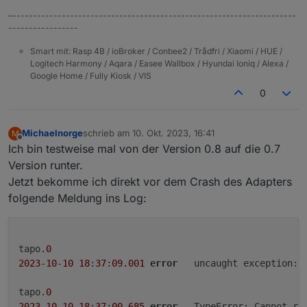
–---------------------------------------------------------------------
-----------------
Smart mit: Rasp 4B / ioBroker / Conbee2 / Trådfri / Xiaomi / HUE /
Logitech Harmony / Aqara / Easee Wallbox / Hyundai Ioniq / Alexa /
Google Home / Fully Kiosk / VIS
0
Michaelnorge
schrieb am
10. Okt. 2023, 16:41
M
zuletzt editiert von
Offline
Ich bin testweise mal von der Version 0.8 auf die 0.7
Version runter.
Jetzt bekomme ich direkt vor dem Crash des Adapters
folgende Meldung ins Log:
tapo.
0
2023
-
10
-
10
18
:
37
:
09.001
error
	uncaught exception: 
tapo.
0
2023
-
10
-
10
18
:
37
:
00.685
error
	TypeError: Cannot re