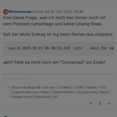
Michaelnorge
schrieb am
15. Okt. 2023, 04:46
M
zuletzt editiert von
Offline
Eine kleine Frage, weil ich mich hier immer noch mit
dem Problem rumschlage und keine Lösung finde.
Soll der letzte Eintrag im log beim Starten des Adapters
tapo.
0
2023
-
10
-
15
06
:
38
:
31.418
	info	Wait 
for
con
sein? Fehlt da nicht noch ein "Connected" am Ende?
–---------------------------------------------------------------------
-----------------
Smart mit: Rasp 4B / ioBroker / Conbee2 / Trådfri / Xiaomi / HUE /
Logitech Harmony / Aqara / Easee Wallbox / Hyundai Ioniq / Alexa /
Google Home / Fully Kiosk / VIS
0