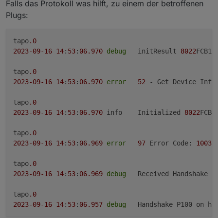
Falls das Protokoll was hilft, zu einem der betroffenen
auf 1.2.1 erhalten haben, können jetzt nicht mehr
gesteuert werden. Adapter neu installieren hilft nicht.
Meine P110 gehen noch. Ich empfehle, automatische
Plugs:
Firmware updates zu deaktivieren.
Ich hoffe nicht, dass TP Link die API blockiert.
tapo
.0
2023
-09
-16
14
:
53
:
06.970
debug
	initResult 
8022
FCB18
tapo
.0
2023
-09
-16
14
:
53
:
06.970
error
52
 - Get Device Info 
tapo
.0
2023
-09
-16
14
:
53
:
06.970
	info	Initialized 
8022
FCB1
tapo
.0
2023
-09
-16
14
:
53
:
06.969
error
97
 Error Code: 
1003
,
tapo
.0
2023
-09
-16
14
:
53
:
06.969
debug
	Received Handshake P
tapo
.0
2023
-09
-16
14
:
53
:
06.957
debug
	Handshake P100 on ho