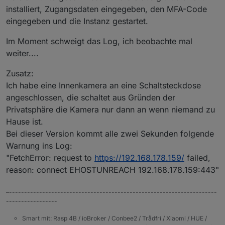
installiert, Zugangsdaten eingegeben, den MFA-Code
tapo.0

eingegeben und die Instanz gestartet.
2023-09-16 14:53:06.969	debug	Received Handsha
Im Moment schweigt das Log, ich beobachte mal
tapo.0

weiter....
2023-09-16 14:53:06.957	debug	Handshake P100 o
Zusatz:
tapo.0

2023-09-16 14:53:06.535	debug	Constructing P10
Ich habe eine Innenkamera an eine Schaltsteckdose
angeschlossen, die schaltet aus Gründen der
tapo.0

Privatsphäre die Kamera nur dann an wenn niemand zu
2023-09-16 14:53:06.534	info	Init device 8022
Hause ist.
tapo.0

Bei dieser Version kommt alle zwei Sekunden folgende
Warnung ins Log:
"FetchError: request to
https://192.168.178.159/
failed,
reason: connect EHOSTUNREACH 192.168.178.159:443"
–---------------------------------------------------------------------
-----------------
Smart mit: Rasp 4B / ioBroker / Conbee2 / Trådfri / Xiaomi / HUE /