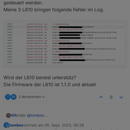
gesteuert werden.
tapo.0

Meine 3 L610 bringen folgende Fehler im Log.
2023-09-16 14:53:06.535	debug	Constructing P10
tapo.0

2023-09-16 14:53:06.534	info	Init device 8022
tapo.0

Wird der L610 bereist unterstütz?
Die Firmware der L610 ist 1.1.0 und aktuell
T
M
2 Antworten
0
Hallo
@
tombox
WA
W
erst mal vielen Dank für Entwicklung des Adapters,
tombox
schrieb am
26. Sept. 2023, 06:28
T
ich habe den Adapter heute installiert.
zuletzt editiert von
Offline