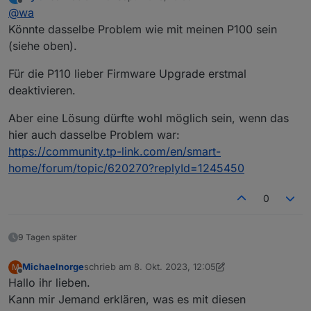
zuletzt editiert von
Offline
@
wa
Die Steckdose P110 kann problemlos abgefragt und
gesteuert werden.
Könnte dasselbe Problem wie mit meinen P100 sein
Meine 3 L610 bringen folgende Fehler im Log.
(siehe oben).
Für die P110 lieber Firmware Upgrade erstmal
deaktivieren.
Wird der L610 bereist unterstütz?
Aber eine Lösung dürfte wohl möglich sein, wenn das
Die Firmware der L610 ist 1.1.0 und aktuell
hier auch dasselbe Problem war:
https://community.tp-link.com/en/smart-
home/forum/topic/620270?replyId=1245450
0
9 Tagen später
Michaelnorge
schrieb am
8. Okt. 2023, 12:05
M
zuletzt editiert von Michaelnorge
10. Aug. 2023, 16:
Offline
Hallo ihr lieben.
Kann mir Jemand erklären, was es mit diesen