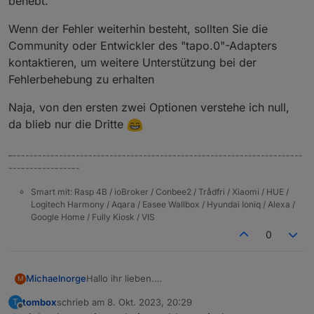
behebt.
Wenn der Fehler weiterhin besteht, sollten Sie die
Community oder Entwickler des "tapo.0"-Adapters
kontaktieren, um weitere Unterstützung bei der
Fehlerbehebung zu erhalten
Naja, von den ersten zwei Optionen verstehe ich null,
da blieb nur die Dritte
–---------------------------------------------------------------------
-----------------
Smart mit: Rasp 4B / ioBroker / Conbee2 / Trådfri / Xiaomi / HUE /
Logitech Harmony / Aqara / Easee Wallbox / Hyundai Ioniq / Alexa /
Google Home / Fully Kiosk / VIS
0
Hallo ihr lieben.
Michaelnorge
M
Kann mir Jemand erklären, was es mit diesen
tombox
schrieb am
8. Okt. 2023, 20:29
T
Fehlermeldungen auf sich hat, die alle 5 Minuten
tapo.0 | 2023-10-07 18:14:43.918 | info |
zuletzt editiert von
Offline