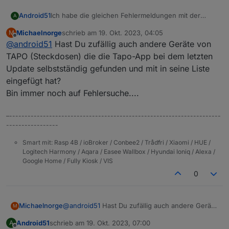
Ich habe die gleichen Fehlermeldungen mit der
Android51
A
Kamera Tapo C520WS
Michaelnorge
schrieb am
19. Okt. 2023, 04:05
M
023-10-18 21:50:06.558 - error: tapo.0 (3192
zuletzt editiert von
Offline
@
android51
Hast Du zufällig auch andere Geräte von
2023-10-18 21:50:06.611 - info: tapo.0 (3192
2023-10-18 21:50:06.614 - warn: tapo.0 (3192
TAPO (Steckdosen) die die Tapo-App bei dem letzten
2023-10-18 21:50:06.832 - error: host.raspb
Update selbstständig gefunden und mit in seine Liste
2023-10-18 21:50:06.833 - error: host.raspb
eingefügt hat?
2023-10-18 21:50:06.833 - error: host.raspb
Bin immer noch auf Fehlersuche....
2023-10-18 21:50:06.833 - error: host.raspb
2023-10-18 21:50:06.834 - error: host.raspb
2023-10-18 21:50:06.834 - error: host.raspb
–---------------------------------------------------------------------
2023-10-18 21:50:06.834 - error: host.raspb
-----------------
2023-10-18 21:50:06.834 - error: host.raspb
2023-10-18 21:50:06.834 - error: host.raspb
Smart mit: Rasp 4B / ioBroker / Conbee2 / Trådfri / Xiaomi / HUE /
Logitech Harmony / Aqara / Easee Wallbox / Hyundai Ioniq / Alexa /
Google Home / Fully Kiosk / VIS
0
Michaelnorge
@
android51
Hast Du zufällig auch andere Geräte
M
von TAPO (Steckdosen) die die Tapo-App bei
Android51
schrieb am
19. Okt. 2023, 07:00
A
dem letzten Update selbstständig gefunden und
zuletzt editiert von