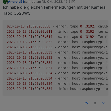
Android51
schrieb am
18. Okt. 2023, 19:51
A
zuletzt editiert von Android51
Offline
Ich habe die gleichen Fehlermeldungen mit der Kamera
Tapo C520WS
023
-
10
-
18
21
:
50
:
06.558
 - 
error
: tapo.
0
 (
3192
) callba
2023
-
10
-
18
21
:
50
:
06.611
 - info: tapo.
0
 (
3192
2023
-
10
-
18
21
:
50
:
06.614
 - warn: tapo.
0
 (
3192
2023
-
10
-
18
21
:
50
:
06.832
 - 
error
: host.raspberrypi-io
2023
-
10
-
18
21
:
50
:
06.833
 - 
error
: host.raspberrypi-io
2023
-
10
-
18
21
:
50
:
06.833
 - 
error
: host.raspberrypi-io
2023
-
10
-
18
21
:
50
:
06.833
 - 
error
: host.raspberrypi-io
2023
-
10
-
18
21
:
50
:
06.834
 - 
error
: host.raspberrypi-io
2023
-
10
-
18
21
:
50
:
06.834
 - 
error
: host.raspberrypi-io
2023
-
10
-
18
21
:
50
:
06.834
 - 
error
: host.raspberrypi-io
2023
-
10
-
18
21
:
50
:
06.834
 - 
error
: host.raspberrypi-io
2023
-
10
-
18
21
:
50
:
06.834
 - 
error
: host.raspberrypi-io
2023
-
10
-
18
21
:
50
:
06.834
 - info: host.raspberrypi-iob
0