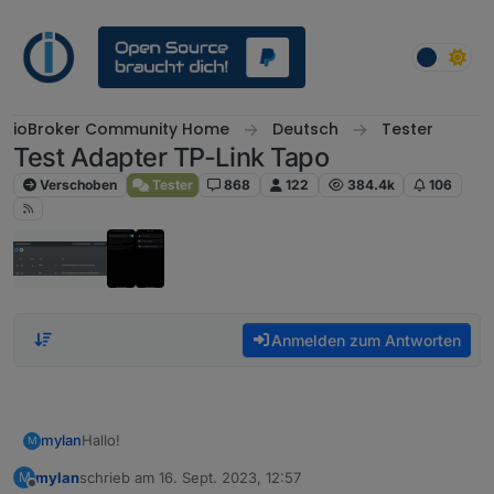
Weiter zum Inhalt
ioBroker Community Home
Deutsch
Tester
Test Adapter TP-Link Tapo
Verschoben
Tester
868
122
384.4k
106
Anmelden zum Antworten
Hallo!
mylan
M
mylan
schrieb am
16. Sept. 2023, 12:57
M
Meine P100, welche ein automatisches Firmware Update
zuletzt editiert von
Offline