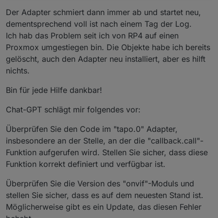
host.iobroker-pm | 
2023
-
10
-
07
18
:
14
:
11.785
 | 
error
 |
Der Adapter schmiert dann immer ab und startet neu,
tapo.
0
 | 
2023
-
10
-
07
18
:
14
:
11.698
 | warn | Terminated
dementsprechend voll ist nach einem Tag der Log.
tapo.
0
 | 
2023
-
10
-
07
18
:
14
:
11.698
 | info | terminating
Ich hab das Problem seit ich von RP4 auf einen
tapo.
0
 | 
2023
-
10
-
07
18
:
14
:
11.686
 | 
error
 | callback.
Proxmox umgestiegen bin. Die Objekte habe ich bereits
tapo.
0
 | 
2023
-
10
-
07
18
:
14
:
11.685
 | 
error
 | TypeError
gelöscht, auch den Adapter neu installiert, aber es hilft
tapo.
0
 | 
2023
-
10
-
07
18
:
14
:
11.685
 | 
error
 | uncaught 
nichts.
Bin für jede Hilfe dankbar!
Chat-GPT schlägt mir folgendes vor:
Überprüfen Sie den Code im "tapo.0" Adapter,
insbesondere an der Stelle, an der die "callback.call"-
Funktion aufgerufen wird. Stellen Sie sicher, dass diese
Funktion korrekt definiert und verfügbar ist.
Überprüfen Sie die Version des "onvif"-Moduls und
stellen Sie sicher, dass es auf dem neuesten Stand ist.
Möglicherweise gibt es ein Update, das diesen Fehler