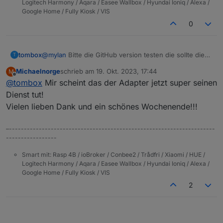
Logitech Harmony / Aqara / Easee Wallbox / Hyundai Ioniq / Alexa /
Google Home / Fully Kiosk / VIS
0
tombox
@
mylan
Bitte die GitHub version testen die sollte die
T
neue firmware unterstützen
Michaelnorge
schrieb am
19. Okt. 2023, 17:44
M
zuletzt editiert von
Offline
@
tombox
Mir scheint das der Adapter jetzt super seinen
Dienst tut!
Vielen lieben Dank und ein schönes Wochenende!!!
–---------------------------------------------------------------------
-----------------
Smart mit: Rasp 4B / ioBroker / Conbee2 / Trådfri / Xiaomi / HUE /
Logitech Harmony / Aqara / Easee Wallbox / Hyundai Ioniq / Alexa /
Google Home / Fully Kiosk / VIS
2