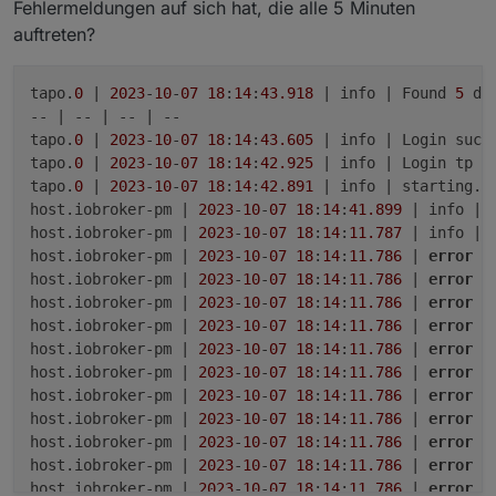
Fehlermeldungen auf sich hat, die alle 5 Minuten
auftreten?
tapo.
0
 | 
2023
-
10
-
07
18
:
14
:
43.918
 | info | Found 
5
 dev
-- | -- | -- | --

tapo.
0
 | 
2023
-
10
-
07
18
:
14
:
43.605
 | info | Login succe
tapo.
0
 | 
2023
-
10
-
07
18
:
14
:
42.925
 | info | Login tp TA
tapo.
0
 | 
2023
-
10
-
07
18
:
14
:
42.891
 | info | starting. 
host.iobroker-pm | 
2023
-
10
-
07
18
:
14
:
41.899
 | info | 
host.iobroker-pm | 
2023
-
10
-
07
18
:
14
:
11.787
 | info | 
host.iobroker-pm | 
2023
-
10
-
07
18
:
14
:
11.786
 | 
error
 |
host.iobroker-pm | 
2023
-
10
-
07
18
:
14
:
11.786
 | 
error
 |
host.iobroker-pm | 
2023
-
10
-
07
18
:
14
:
11.786
 | 
error
 |
host.iobroker-pm | 
2023
-
10
-
07
18
:
14
:
11.786
 | 
error
 |
host.iobroker-pm | 
2023
-
10
-
07
18
:
14
:
11.786
 | 
error
 |
host.iobroker-pm | 
2023
-
10
-
07
18
:
14
:
11.786
 | 
error
 |
host.iobroker-pm | 
2023
-
10
-
07
18
:
14
:
11.786
 | 
error
 |
host.iobroker-pm | 
2023
-
10
-
07
18
:
14
:
11.786
 | 
error
 |
host.iobroker-pm | 
2023
-
10
-
07
18
:
14
:
11.786
 | 
error
 |
host.iobroker-pm | 
2023
-
10
-
07
18
:
14
:
11.786
 | 
error
 |
host.iobroker-pm | 
2023
-
10
-
07
18
:
14
:
11.786
 | 
error
 |