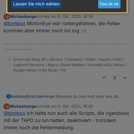
Lassen Sie mich wählen
Das ist ok
tombox
@
michaelnorge
Könntest du zum test alles wie zb
T
motion eye deaktivieren
Michaelnorge
schrieb am
9. Okt. 2023, 16:36
M
zuletzt editiert von
Offline
@
tombox
MotionEye war runtergefahren, die Fehler
kommen aber immer noch ins log :-/
–---------------------------------------------------------------------
-----------------
Smart mit: Rasp 4B / ioBroker / Conbee2 / Trådfri / Xiaomi / HUE /
Logitech Harmony / Aqara / Easee Wallbox / Hyundai Ioniq / Alexa /
Google Home / Fully Kiosk / VIS
0
tombox
@
michaelnorge
Könntest du zum test alles wie zb
T
motion eye deaktivieren
Michaelnorge
schrieb am
9. Okt. 2023, 16:42
M
zuletzt editiert von
Offline
@
tombox
Ich hatte nun auch alle Scripts, die irgendwas
mit der TAPO zu tun hatten, deaktiviert - trotzdem
immer noch die Fehlermeldung.