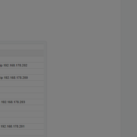
.1.124

983 type P100 with ip 192.168.1.124
