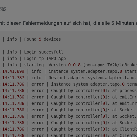
05
orge
10. Aug. 2023, 16:55
 aktuell
t diesen Fehlermeldungen auf sich hat, die alle 5 Minuten 
 | info | Found 
5
 devices

 | info | Login succesfull

 | info | Login tp TAPO App

 | info | starting. Version 
0.0
.
8
 (non-npm: TA2k/ioBroke
:
14
:
41.899
 | info | instance system.adapter.tapo.
0
 start
:
14
:
11.787
 | info | Restart adapter system.adapter.tapo.
:
14
:
11.786
 | 
error
 | instance system.adapter.tapo.
0
 term
:
14
:
11.786
 | 
error
 | Caught 
by
 controller[
0
]: at process
:
14
:
11.786
 | 
error
 | Caught 
by
 controller[
0
]: at emitErr
:
14
:
11.786
 | 
error
 | Caught 
by
 controller[
0
]: at emitErr
:
14
:
11.786
 | 
error
 | Caught 
by
 controller[
0
]: at Socket.
:
14
:
11.786
 | 
error
 | Caught 
by
 controller[
0
]: at Socket.
:
14
:
11.786
 | 
error
 | Caught 
by
 controller[
0
]: at Socket.
:
14
:
11.786
 | 
error
 | Caught 
by
 controller[
0
]: at ClientR
:
14
:
11.786
 | 
error
 | Caught 
by
 controller[
0
]: at ClientR