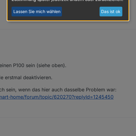
Lassen Sie mich wählen
Das ist ok
 aktuell
ung des Adapters,
iert.
los abgefragt und gesteuert werden.
hler im Log.
inen P100 sein (siehe oben).
e erstmal deaktivieren.
ch sein, wenn das hier auch dasselbe Problem war:
/smart-home/forum/topic/620270?replyId=1245450