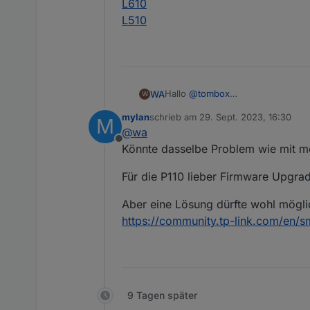
L610
L510
Wird der L610 bereist unterstütz?
Die Firmware der L610 ist 1.1.0 und
Hallo
@
tombox
WA
W
erst mal vielen Dank für Entwickl
mylan
schrieb am
29. Sept. 2023, 16:30
M
ich habe den Adapter heute install
zuletzt editiert von
@
wa
Die Steckdose P110 kann problem
Offline
Meine 3 L610 bringen folgende Fe
Könnte dasselbe Problem wie mit me
Für die P110 lieber Firmware Upgrad
Aber eine Lösung dürfte wohl mögli
https://community.tp-link.com/en
9 Tagen später