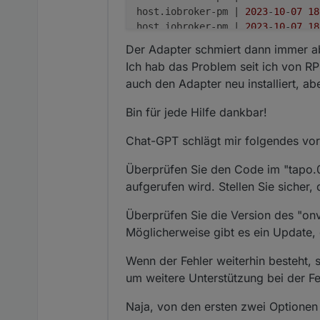
host.iobroker-pm | 
2023
-
10
-
07
18
host.iobroker-pm | 
2023
-
10
-
07
18
host.iobroker-pm | 
2023
-
10
-
07
18
Der Adapter schmiert dann immer ab
tapo.
0
 | 
2023
-
10
-
07
18
:
14
:
11.698
Ich hab das Problem seit ich von RP
tapo.
0
 | 
2023
-
10
-
07
18
:
14
:
11.698
auch den Adapter neu installiert, aber
tapo.
0
 | 
2023
-
10
-
07
18
:
14
:
11.686
tapo.
0
 | 
2023
-
10
-
07
18
:
14
:
11.685
Bin für jede Hilfe dankbar!
tapo.
0
 | 
2023
-
10
-
07
18
:
14
:
11.685
Chat-GPT schlägt mir folgendes vor
Überprüfen Sie den Code im "tapo.0"
aufgerufen wird. Stellen Sie sicher, 
Überprüfen Sie die Version des "onv
Möglicherweise gibt es ein Update, 
Wenn der Fehler weiterhin besteht, 
um weitere Unterstützung bei der F
Naja, von den ersten zwei Optionen v