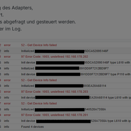
g des Adapters,
	debug	Received Handshake P100 on host response: 192.168
t.
s abgefragt und gesteuert werden.
	debug	Handshake P100 on host: 192.168.1.124

er im Log.
	debug	Constructing P100 on host: 192.168.1.124

	info	Init device 8022FCB18C2BC4CAD9AA8C78BD88EE0320A5D