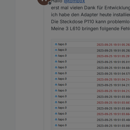
Hallo
@
tombox
tapo.0

Offline
erst mal vielen Dank für Entwicklun
2023-09-16 14:53:06.969
ich habe den Adapter heute installier
tapo.0

Die Steckdose P110 kann problemlo
2023-09-16 14:53:06.957
Meine 3 L610 bringen folgende Fehl
tapo.0

2023-09-16 14:53:06.535
tapo.0

2023-09-16 14:53:06.534
tapo.0
