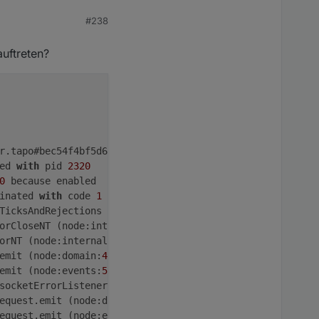
#238
auftreten?
r.tapo#bec54f4bf5d6dbcaf04e8d9e691a75ff1c06e346) 
in
 /opt
ed 
with
 pid 
2320
0
 because enabled

inated 
with
 code 
1
 (JS_CONTROLLER_STOPPED)

TicksAndRejections (node:internal/process/task_queues:
82
orCloseNT (node:internal/streams/destroy:
116
:
3
)

orNT (node:internal/streams/destroy:
151
:
8
)

emit (node:domain:
489
:
12
)

emit (node:events:
514
:
28
)

socketErrorListener (node:_http_client:
501
:
9
)

equest.emit (node:domain:
489
:
12
)

equest.emit (node:events:
526
:
35
)
