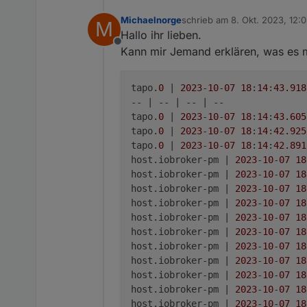
Michaelnorge
schrieb am
8. Okt. 2023, 12:
Wird der L610 bereist unterstütz?
M
zuletzt editiert von Michaeln
Die Firmware der L610 ist 1.1.0 und
Hallo ihr lieben.
Offline
Kann mir Jemand erklären, was es mi
tapo.
0
 | 
2023
-
10
-
07
18
:
14
:
43.918
-- | -- | -- | --

tapo.
0
 | 
2023
-
10
-
07
18
:
14
:
43.605
tapo.
0
 | 
2023
-
10
-
07
18
:
14
:
42.925
tapo.
0
 | 
2023
-
10
-
07
18
:
14
:
42.891
host.iobroker-pm | 
2023
-
10
-
07
18
host.iobroker-pm | 
2023
-
10
-
07
18
host.iobroker-pm | 
2023
-
10
-
07
18
host.iobroker-pm | 
2023
-
10
-
07
18
host.iobroker-pm | 
2023
-
10
-
07
18
host.iobroker-pm | 
2023
-
10
-
07
18
host.iobroker-pm | 
2023
-
10
-
07
18
host.iobroker-pm | 
2023
-
10
-
07
18
host.iobroker-pm | 
2023
-
10
-
07
18
host.iobroker-pm | 
2023
-
10
-
07
18
host.iobroker-pm | 
2023
-
10
-
07
18