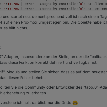
:
14
:
11.786
 | 
error
 | Caught 
by
 controller[
0
]: at ClientR
:
14
:
11.786
 | 
error
 | Caught 
by
 controller[
0
]: at Cam.<an
:
14
:
11.785
 | 
error
 | Caught 
by
 controller[
0
]: TypeError:
 und startet neu, dementsprechend voll ist nach einem Tag
 | warn | Terminated (UNCAUGHT_EXCEPTION): Without reason
4 auf einen Proxmox umgestiegen bin. Die Objekte habe ich
 | info | terminating

 es hilft nichts.
 | 
error
 | callback.
call
is
not
 a 
function
 | 
error
 | TypeError: callback.
call
is
not
 a 
function
 at
 | 
error
 | uncaught exception: callback.
call
is
not
 a 
fu
:
 Adapter, insbesondere an der Stelle, an der die "callback.
dass diese Funktion korrekt definiert und verfügbar ist.
if"-Moduls und stellen Sie sicher, dass es auf dem neuesten
das diesen Fehler behebt.
sollten Sie die Community oder Entwickler des "tapo.0"-Ada
ehlerbehebung zu erhalten
erstehe ich null, da blieb nur die Dritte