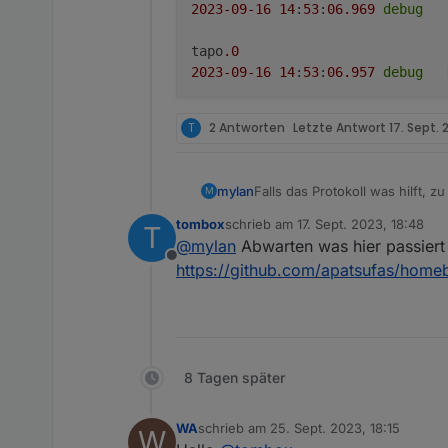
2023
-09
-16
14
:
53
:
06.969
debug
tapo
.0
2023
-09
-16
14
:
53
:
06.957
debug
tapo
.0
T
2 Antworten
Letzte Antwort
17. Sept. 
2023
-09
-16
14
:
53
:
06.535
debug
tapo
.0
Falls das Protokoll was hilft, 
mylan
M
2023
-09
-16
14
:
53
:
06.534
tombox
schrieb am
17. Sept. 2023, 18:48
T
tapo.0

zuletzt editiert von
tapo
.0
@
mylan
Abwarten was hier passiert
2023-09-16 14:53:06.970
2023
-09
-16
14
:
53
:
06.533
debug
Offline
https://github.com/apatsufas/home
tapo.0

2023-09-16 14:53:06.970
tapo.0

2023-09-16 14:53:06.970
8 Tagen später
tapo.0

2023-09-16 14:53:06.969
WA
schrieb am
25. Sept. 2023, 18:15
W
zuletzt editiert von