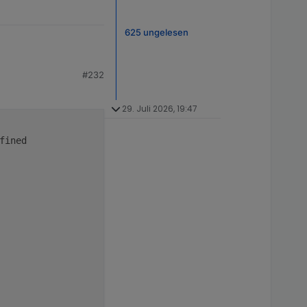
625 ungelesen
#232
ehr gesteuert werden.
29. Juli 2026, 19:47
ined
