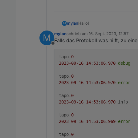
Hallo!
mylan
M
mylan
schrieb am
16. Sept. 2023, 12:57
M
Meine P100, welche ein automa
zuletzt editiert von
Falls das Protokoll was hilft, zu ei
Adapter neu installieren hilft ni
Offline
Meine P110 gehen noch. Ich em
tapo
.0
Ich hoffe nicht, dass TP Link di
2023
-09
-16
14
:
53
:
06.970
debug
tapo
.0
2023
-09
-16
14
:
53
:
06.970
error
tapo
.0
2023
-09
-16
14
:
53
:
06.970
tapo
.0
2023
-09
-16
14
:
53
:
06.969
error
tapo
.0