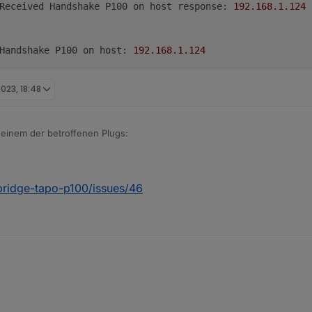
	Received Handshake P100 on host response: 
192.168
.1
.124
	Handshake P100 on host: 
192.168
.1
.124
2023, 18:48
	Constructing P100 on host: 
192.168
.1
.124
zu einem der betroffenen Plugs:
	info	Init device 
8022
FCB18C2BC4CAD9AA8C78BD88EE0320A5D983 
typ
	debug	initResult 8022FCB18C2BC4CAD9AA8C78BD88EE0320A5D9
	{
"hwVer"
:
"2.0"
,
"category"
:
"plug"
,
"model"
:
"P100"
,
"ssid"
:
"
bridge-tapo-p100/issues/46
	error	52 - Get Device Info failed

	info	Initialized 8022FCB18C2BC4CAD9AA8C78BD88EE0320A5D
	error	97 Error Code: 1003, undefined 192.168.1.124
