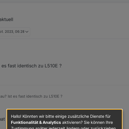
aktuell
pt. 2023, 06:28
ung des Adapters,
iert.
es fast identisch zu L510E ?
los abgefragt und gesteuert werden.
hler im Log.
u? Ist es fast identisch zu L510E ?
Hallo! Könnten wir bitte einige zusätzliche Dienste für
 hat nur einen GU10 Sockel .
Funktionalität & Analytics
aktivieren? Sie können Ihre
Zustimmung später jederzeit ändern oder zurückziehen.