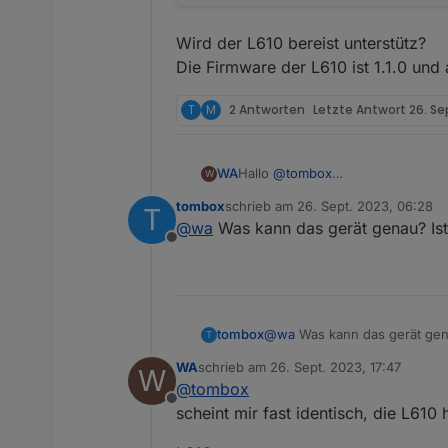
Wird der L610 bereist unterstütz?
Die Firmware der L610 ist 1.1.0 und 
T
M
2 Antworten
Letzte Antwort
26. Se
Hallo
@
tombox
WA
W
erst mal vielen Dank für Entwickl
tombox
schrieb am
26. Sept. 2023, 06:28
T
ich habe den Adapter heute install
zuletzt editiert von
@
wa
Was kann das gerät genau? Ist 
Die Steckdose P110 kann problem
Offline
Meine 3 L610 bringen folgende Fe
tombox
@
wa
Was kann das gerät gena
T
WA
schrieb am
26. Sept. 2023, 17:47
W
zuletzt editiert von
@
tombox
Offline
scheint mir fast identisch, die L610