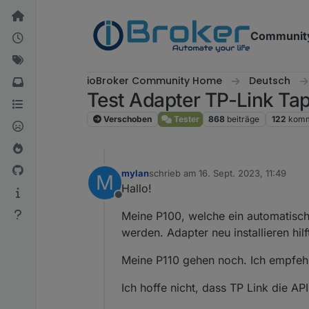
Weiter zum Inhalt
Communit
ioBroker Community Home
Deutsch
Test Adapter TP-Link Ta
Verschoben
Tester
868
beiträge
122
komm
mylan
schrieb am
16. Sept. 2023, 11:49
M
zuletzt editiert von
Hallo!
Offline
Meine P100, welche ein automatische
werden. Adapter neu installieren hilft
Meine P110 gehen noch. Ich empfehl
Ich hoffe nicht, dass TP Link die API