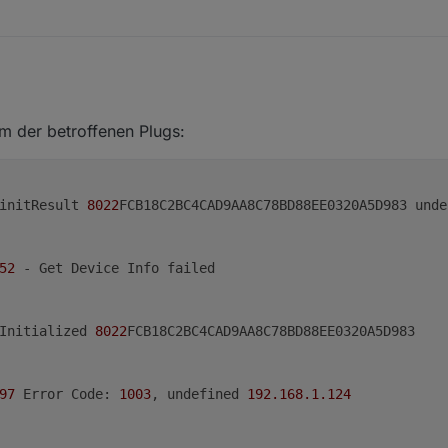
tisches Firmware Update auf 1.2.1 erhalten haben, können jetzt nicht m
nem der betroffenen Plugs:
cht.
pfehle, automatische Firmware updates zu deaktivieren.
e API blockiert.
	initResult 
8022
FCB18C2BC4CAD9AA8C78BD88EE0320A5D983 undef
52
 - Get Device Info failed

	info	Initialized 
8022
FCB18C2BC4CAD9AA8C78BD88EE0320A5D983

97
 Error Code: 
1003
, undefined 
192.168
.1
.124