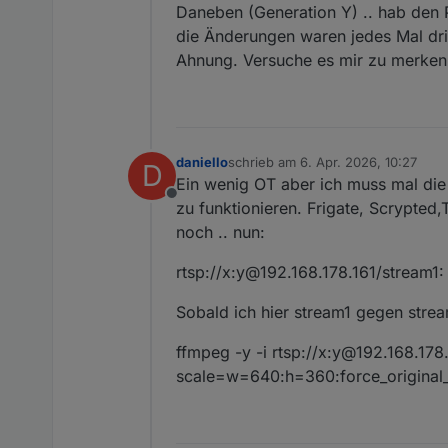
Daneben (Generation Y) .. hab den 
die Änderungen waren jedes Mal dri
Ahnung. Versuche es mir zu merken 
daniello
schrieb am
6. Apr. 2026, 10:27
D
zuletzt editiert von
Ein wenig OT aber ich muss mal die
Offline
zu funktionieren. Frigate, Scrypted
noch .. nun:
rtsp://x:y@192.168.178.161/stream1:
Sobald ich hier stream1 gegen stre
ffmpeg -y -i rtsp://x:y@192.168.178
scale=w=640:h=360:force_original_