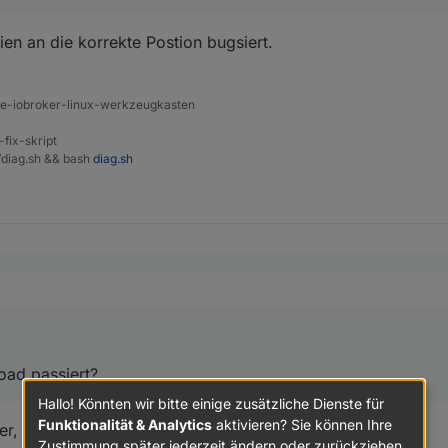
t.
en an die korrekte Postion bugsiert.
ine-iobroker-linux-werkzeugkasten
-fix-skript
t/diag.sh && bash
diag.sh
. jetzt ist der Wert nicht mehr orange und es steht "true" da.
enau ist durch das Upload passiert?
oad passiert?
Hallo! Könnten wir bitte einige zusätzliche Dienste für
t.
Funktionalität & Analytics
aktivieren? Sie können Ihre
r, nicht aber die Instanzen upgedatet!
Zustimmung später jederzeit ändern oder zurückziehen.