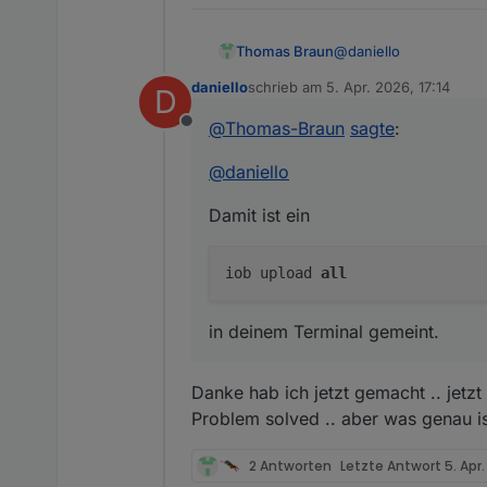
@
daniello
Thomas Braun
daniello
schrieb am
5. Apr. 2026, 17:14
D
Damit ist ein
zuletzt editiert von
@
Thomas-Braun
sagte
:
Offline
@
daniello
in deinem Terminal ge
Damit ist ein
iob upload
all
in deinem Terminal gemeint.
Danke hab ich jetzt gemacht .. jetzt
Problem solved .. aber was genau i
2 Antworten
Letzte Antwort
5. Apr.