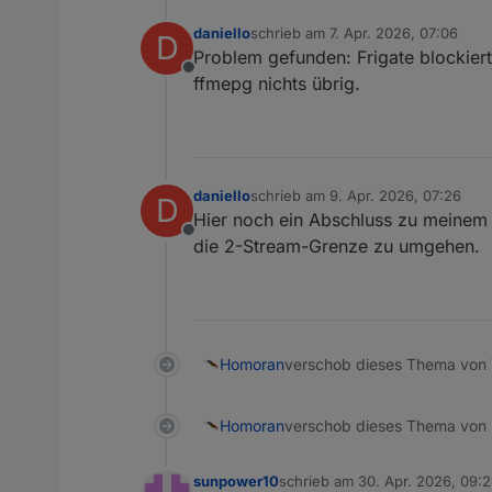
daniello
schrieb am
7. Apr. 2026, 07:06
D
zuletzt editiert von
Problem gefunden: Frigate blockiert
Offline
ffmepg nichts übrig.
daniello
schrieb am
9. Apr. 2026, 07:26
D
zuletzt editiert von
Hier noch ein Abschluss zu meinem O
Offline
die 2-Stream-Grenze zu umgehen.
Homoran
verschob dieses Thema von 
Homoran
verschob dieses Thema von ..
sunpower10
schrieb am
30. Apr. 2026, 09:
zuletzt editiert von