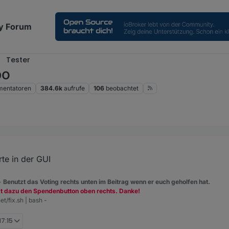
y Forum
Tester
po
entatoren
384.6k
aufrufe
106
beobachtet
h hab per Git drüberinstalliert .. der Adapter macht einen Restart und d
pload gemacht?
te in der GUI
h muss es verstehen ;-)
 -
Benutzt das Voting rechts unten im Beitrag wenn er euch geholfen hat.
zt dazu den Spendenbutton oben rechts. Danke!
et/fix.sh | bash -
17:15