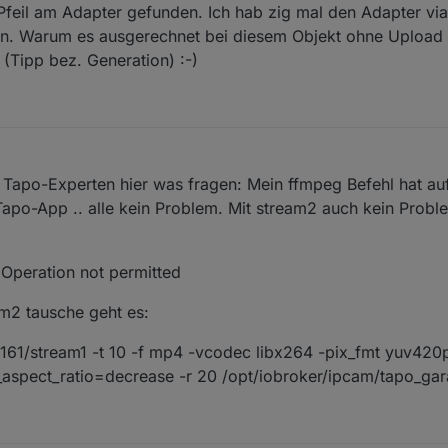
Pfeil am Adapter gefunden. Ich hab zig mal den Adapter vi
n. Warum es ausgerechnet bei diesem Objekt ohne Upload ni
(Tipp bez. Generation) :-)
 Tapo-Experten hier was fragen: Mein ffmpeg Befehl hat au
,Tapo-App .. alle kein Problem. Mit stream2 auch kein Probl
 Operation not permitted
am2 tausche geht es:
.161/stream1 -t 10 -f mp4 -vcodec libx264 -pix_fmt yuv420p
aspect_ratio=decrease -r 20 /opt/iobroker/ipcam/tapo_ga