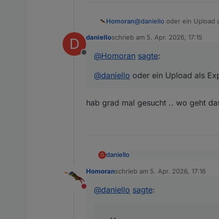
Homoran
@
daniello
oder ein Upload a
daniello
schrieb am
5. Apr. 2026, 17:15
D
zuletzt editiert von
@
Homoran
sagte
:
Offline
@
daniello
oder ein Upload als Exp
hab grad mal gesucht .. wo geht da
daniello
D
@
Homoran
sagte
:
Homoran
schrieb am
5. Apr. 2026, 17:16
zuletzt editiert von
hab grad mal gesucht .. wo g
@
daniello
oder ein Upload 
@
daniello
sagte
:
Nicht stören