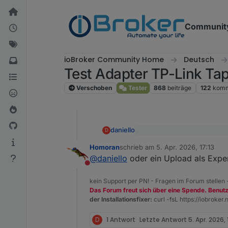
Weiter zum Inhalt
Communit
ioBroker Community Home
Deutsch
Test Adapter TP-Link Ta
Verschoben
Tester
868
beiträge
122
komm
daniello
D
@
Homoran
sagte
:
Homoran
schrieb am
5. Apr. 2026, 17:13
zuletzt editiert von
Was ist denn ein "Upload"? Ic
@
daniello
hast du einen u
@
daniello
oder ein Upload als Exper
False.
Nicht stören
Tue alles was hilft .. aber ic
kein Support per PN! - Fragen im Forum stellen
Das Forum freut sich über eine Spende. Benut
der Installationsfixer:
curl -fsL https://iobroker.n
D
1 Antwort
Letzte Antwort
5. Apr. 2026, 