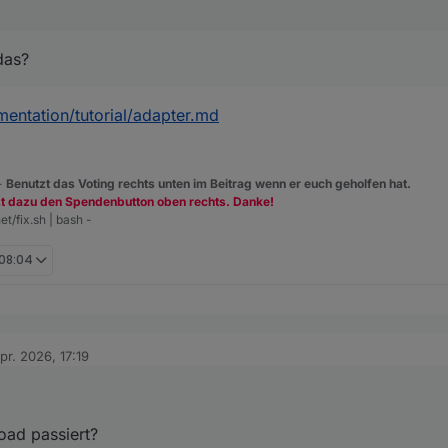
das?
entation/tutorial/adapter.md
 -
Benutzt das Voting rechts unten im Beitrag wenn er euch geholfen hat.
zt dazu den Spendenbutton oben rechts. Danke!
et/fix.sh | bash -
 08:04
pr. 2026, 17:19
von
. jetzt ist der Wert nicht mehr orange und es steht "true" da.
enau ist durch das Upload passiert?
oad passiert?