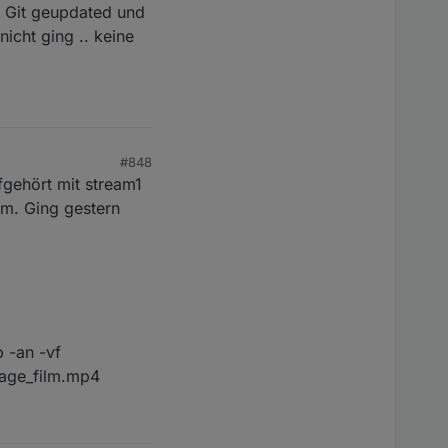
a Git geupdated und
cht ging .. keine
#848
fgehört mit stream1
em. Ging gestern
 -an -vf
rage_film.mp4