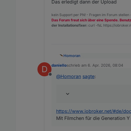
Das erledigt dann der Upload
kein Support per PN! - Fragen im Forum stellen
Das Forum freut sich über eine Spende. Benut
der Installationsfixer:
curl -fsL https://iobroker.n
Homoran
@
daniello
sagte
:
daniello
schrieb am
6. Apr. 2026, 08:04
D
zuletzt editiert von
https://www.iobroker.net/#
@
Homoran
sagte
:
@
Homoran
sagte
:
Mit Filmchen für die Genera
Offline
@
daniello
oder ein Upl
hab grad mal gesucht .. 
https://www.iobroker.net/#de/doc
Mit Filmchen für die Generation Y