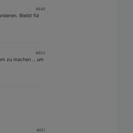
#849
nderen. Bleibt für
#850
eam zu machen .. um
#851