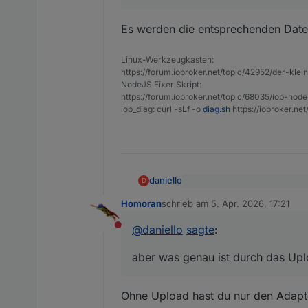
in deinem Terminal gemein
Es werden die entsprechenden Datei
Linux-Werkzeugkasten:
https://forum.iobroker.net/topic/42952/der-kle
NodeJS Fixer Skript:
https://forum.iobroker.net/topic/68035/iob-node
iob_diag: curl -sLf -o
diag.sh
https://iobroker.ne
daniello
D
@
Thomas-Braun
sagte
:
Homoran
schrieb am
5. Apr. 2026, 17:21
zuletzt editiert von
Danke hab ich jetzt gemacht .
@
daniello
@
daniello
sagte
:
Problem solved .. aber was g
Nicht stören
Damit ist ein
aber was genau ist durch das Upl
in deinem Terminal gemein
Ohne Upload hast du nur den Adapte