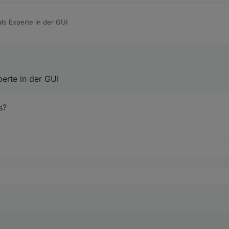
ls Experte in der GUI
erte in der GUI
s?
eht das?
als Experte in der GUI