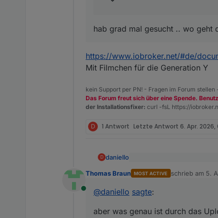
hab grad mal gesucht .. wo geht 
https://www.iobroker.net/#de/docum
Mit Filmchen für die Generation Y
kein Support per PN! - Fragen im Forum stellen
Das Forum freut sich über eine Spende. Benut
der Installationsfixer:
curl -fsL https://iobroker.n
D
1 Antwort
Letzte Antwort
6. Apr. 2026,
daniello
D
@
Thomas-Braun
sagte
:
Thomas Braun
schrieb am
5. A
MOST ACTIVE
zuletzt editiert 
Danke hab ich jetzt gemacht .
@
daniello
@
daniello
sagte
:
Problem solved .. aber was g
Online
Damit ist ein
aber was genau ist durch das Upl